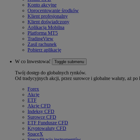
Konto akcyjne
Oprocentowanie środków
Klient profesjonalny
Klient doświadczony
Aplikacja Mobilna
Platforma MT5
TradingView
Zasil rachunek
Pobierz aplikację
W co Inwestować
Toggle submenu
Twój dostęp do globalnych rynków.
Od tradycyjnych akcji, przez surowce i globalne waluty, aż po 
Forex
Akcje
ETF
Akcje CFD
Indeksy CFD
Surowce CFD
ETF Fundusze CFD
Kryptowaluty CFD
SpaceX
Specyfikacja instrumentów