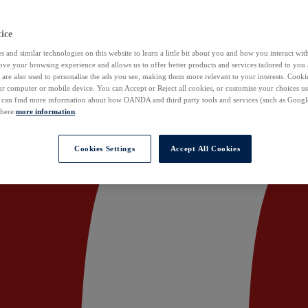
ice
 and similar technologies on this website to learn a little bit about you and how you interact with
ove your browsing experience and allows us to offer better products and services tailored to you 
are also used to personalise the ads you see, making them more relevant to your interests. Cookie
ur computer or mobile device. You can Accept or Reject all cookies, or customise your choices u
u can find more information about how OANDA and third party tools and services (such as Googl
 here:
more information
.
Cookies Settings
Accept All Cookies