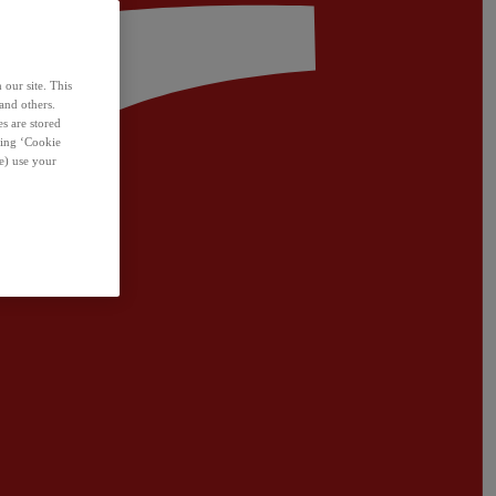
 our site. This
and others.
s are stored
sing ‘Cookie
e) use your