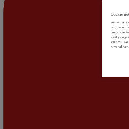
Cookie not
We use cookies
helps us impr
Some cookies 
locally on yo
settings’. Yo
personal data