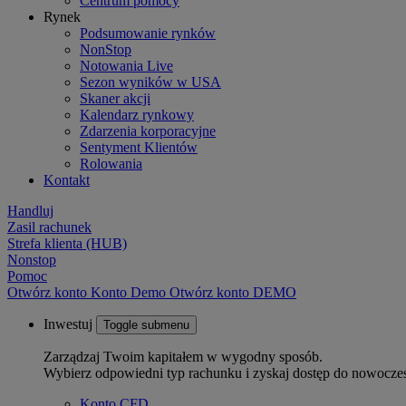
Centrum pomocy
Rynek
Podsumowanie rynków
NonStop
Notowania Live
Sezon wyników w USA
Skaner akcji
Kalendarz rynkowy
Zdarzenia korporacyjne
Sentyment Klientów
Rolowania
Kontakt
Handluj
Zasil rachunek
Strefa klienta (HUB)
Nonstop
Pomoc
Otwórz konto
Konto
Demo
Otwórz konto DEMO
Inwestuj
Toggle submenu
Zarządzaj Twoim kapitałem w wygodny sposób.
Wybierz odpowiedni typ rachunku i zyskaj dostęp do nowocze
Konto CFD