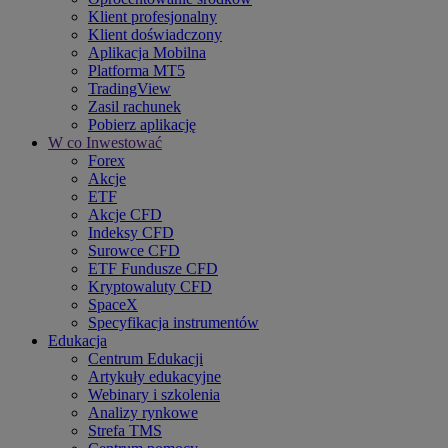
Klient profesjonalny
Klient doświadczony
Aplikacja Mobilna
Platforma MT5
TradingView
Zasil rachunek
Pobierz aplikację
W co Inwestować
Forex
Akcje
ETF
Akcje CFD
Indeksy CFD
Surowce CFD
ETF Fundusze CFD
Kryptowaluty CFD
SpaceX
Specyfikacja instrumentów
Edukacja
Centrum Edukacji
Artykuły edukacyjne
Webinary i szkolenia
Analizy rynkowe
Strefa TMS