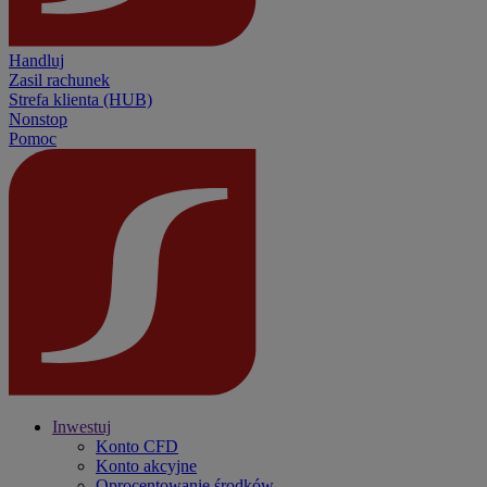
Handluj
Zasil rachunek
Strefa klienta (HUB)
Nonstop
Pomoc
Inwestuj
Konto CFD
Konto akcyjne
Oprocentowanie środków