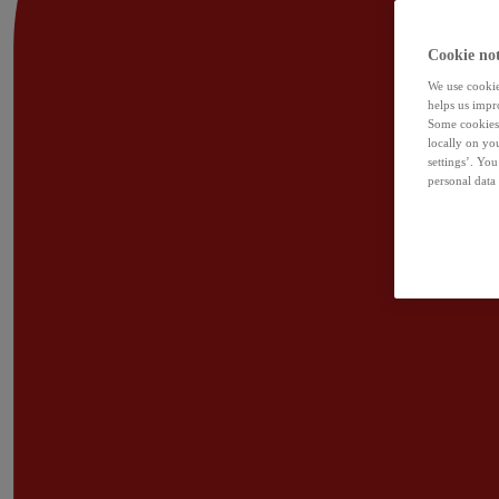
Cookie not
We use cookies
helps us impr
Some cookies 
locally on yo
settings’. Yo
personal data