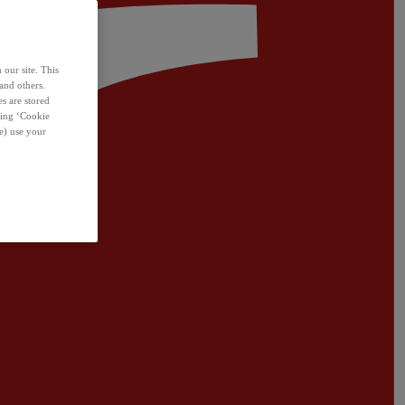
 our site. This
and others.
s are stored
sing ‘Cookie
e) use your