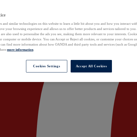
ice
 and similar technologies on this website to learn a little bit about you and how you interact with
ove your browsing experience and allows us to offer better products and services tailored to you 
are also used to personalise the ads you see, making them more relevant to your interests. Cookie
ur computer or mobile device. You can Accept or Reject all cookies, or customise your choices u
u can find more information about how OANDA and third party tools and services (such as Googl
 here:
more information
.
Cookies Settings
Accept All Cookies