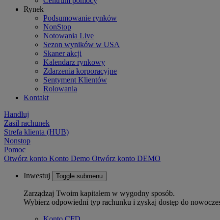
Centrum pomocy
Rynek
Podsumowanie rynków
NonStop
Notowania Live
Sezon wyników w USA
Skaner akcji
Kalendarz rynkowy
Zdarzenia korporacyjne
Sentyment Klientów
Rolowania
Kontakt
Handluj
Zasil rachunek
Strefa klienta (HUB)
Nonstop
Pomoc
Otwórz konto
Konto
Demo
Otwórz konto DEMO
Inwestuj
Toggle submenu
Zarządzaj Twoim kapitałem w wygodny sposób.
Wybierz odpowiedni typ rachunku i zyskaj dostęp do nowocze
Konto CFD