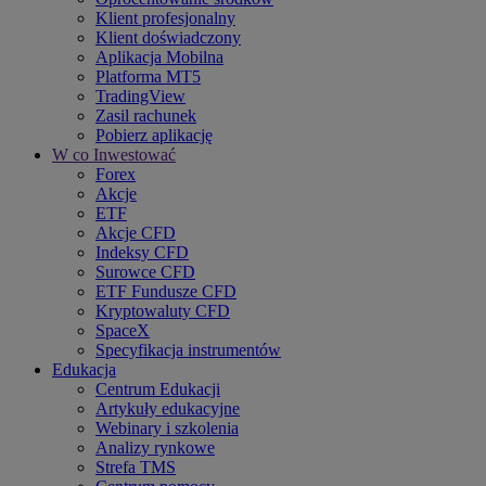
Klient profesjonalny
Klient doświadczony
Aplikacja Mobilna
Platforma MT5
TradingView
Zasil rachunek
Pobierz aplikację
W co Inwestować
Forex
Akcje
ETF
Akcje CFD
Indeksy CFD
Surowce CFD
ETF Fundusze CFD
Kryptowaluty CFD
SpaceX
Specyfikacja instrumentów
Edukacja
Centrum Edukacji
Artykuły edukacyjne
Webinary i szkolenia
Analizy rynkowe
Strefa TMS