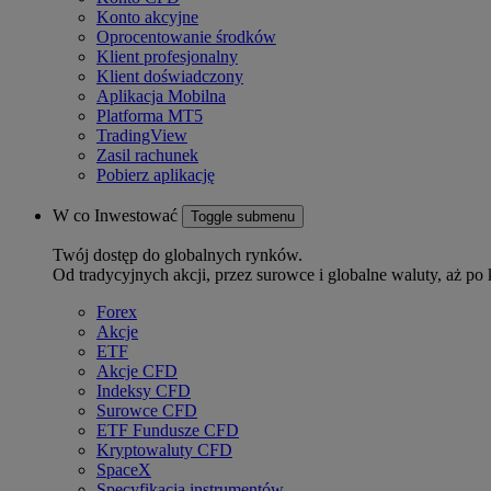
Konto akcyjne
Oprocentowanie środków
Klient profesjonalny
Klient doświadczony
Aplikacja Mobilna
Platforma MT5
TradingView
Zasil rachunek
Pobierz aplikację
W co Inwestować
Toggle submenu
Twój dostęp do globalnych rynków.
Od tradycyjnych akcji, przez surowce i globalne waluty, aż po 
Forex
Akcje
ETF
Akcje CFD
Indeksy CFD
Surowce CFD
ETF Fundusze CFD
Kryptowaluty CFD
SpaceX
Specyfikacja instrumentów