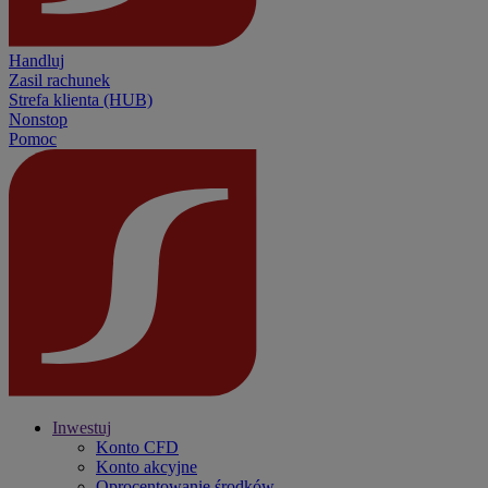
Handluj
Zasil rachunek
Strefa klienta (HUB)
Nonstop
Pomoc
Inwestuj
Konto CFD
Konto akcyjne
Oprocentowanie środków