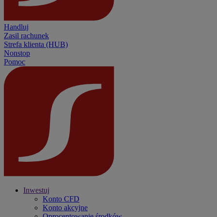
Handluj
Zasil rachunek
Strefa klienta (HUB)
Nonstop
Pomoc
Inwestuj
Konto CFD
Konto akcyjne
Oprocentowanie środków