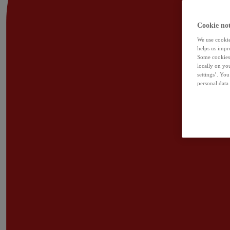
Cookie not
We use cookies
helps us impr
Some cookies 
locally on yo
settings’. Yo
personal data