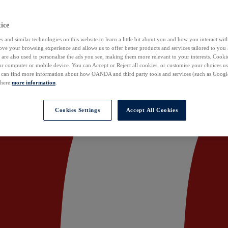
ice
 and similar technologies on this website to learn a little bit about you and how you interact with
ove your browsing experience and allows us to offer better products and services tailored to you 
are also used to personalise the ads you see, making them more relevant to your interests. Cookie
ur computer or mobile device. You can Accept or Reject all cookies, or customise your choices u
u can find more information about how OANDA and third party tools and services (such as Googl
 here:
more information
.
Cookies Settings
Accept All Cookies