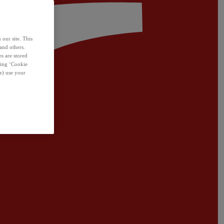
 our site. This
and others.
s are stored
sing ‘Cookie
e) use your