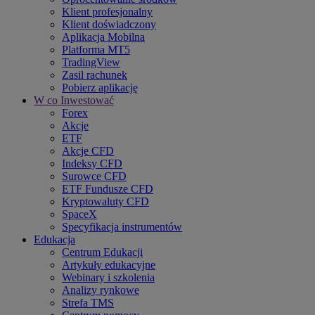
Klient profesjonalny
Klient doświadczony
Aplikacja Mobilna
Platforma MT5
TradingView
Zasil rachunek
Pobierz aplikację
W co Inwestować
Forex
Akcje
ETF
Akcje CFD
Indeksy CFD
Surowce CFD
ETF Fundusze CFD
Kryptowaluty CFD
SpaceX
Specyfikacja instrumentów
Edukacja
Centrum Edukacji
Artykuły edukacyjne
Webinary i szkolenia
Analizy rynkowe
Strefa TMS