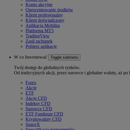
Konto akcyjne
Oprocentowanie środków
Klient profesjonalny
Klient doświadczony
Aplikacja Mobilna
Platforma MT5
TradingView
Zasil rachunek
Pobierz aplikację
W co Inwestować
Toggle submenu
Twój dostęp do globalnych rynków.
Od tradycyjnych akcji, przez surowce i globalne waluty, aż po 
Forex
Akcje
ETF
Akcje CFD
Indeksy CFD
Surowce CFD
ETF Fundusze CFD
Kryptowaluty CFD
SpaceX
Specyfikacja instrumentów