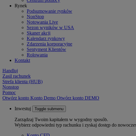
Centrum pomocy
Rynek
Podsumowanie rynków
NonStop
Notowania Live
Sezon wyników w USA
Skaner akcji
Kalendarz rynkowy
Zdarzenia korporacyjne
Sentyment Klientów
Rolowania
Kontakt
Handluj
Zasil rachunek
Strefa klienta (HUB)
Nonstop
Pomoc
Otwórz konto
Konto
Demo
Otwórz konto DEMO
Inwestuj
Toggle submenu
Zarządzaj Twoim kapitałem w wygodny sposób.
Wybierz odpowiedni typ rachunku i zyskaj dostęp do nowocze
Konto CFD