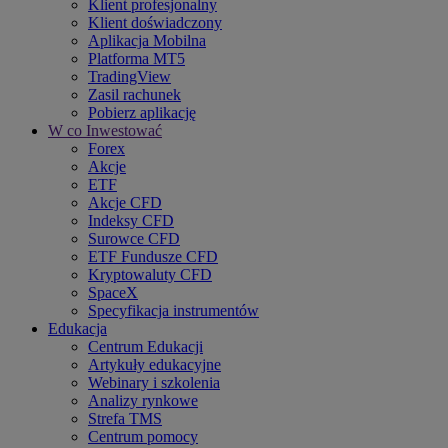
Klient profesjonalny
Klient doświadczony
Aplikacja Mobilna
Platforma MT5
TradingView
Zasil rachunek
Pobierz aplikację
W co Inwestować
Forex
Akcje
ETF
Akcje CFD
Indeksy CFD
Surowce CFD
ETF Fundusze CFD
Kryptowaluty CFD
SpaceX
Specyfikacja instrumentów
Edukacja
Centrum Edukacji
Artykuły edukacyjne
Webinary i szkolenia
Analizy rynkowe
Strefa TMS
Centrum pomocy