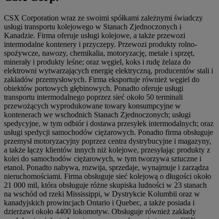
CSX Corporation wraz ze swoimi spółkami zależnymi świadczy
usługi transportu kolejowego w Stanach Zjednoczonych i
Kanadzie. Firma oferuje usługi kolejowe, a także przewozi
intermodalne kontenery i przyczepy. Przewozi produkty rolno-
spożywcze, nawozy, chemikalia, motoryzację, metale i sprzęt,
minerały i produkty leśne; oraz węgiel, koks i rudę żelaza do
elektrowni wytwarzających energię elektryczną, producentów stali i
zakładów przemysłowych. Firma eksportuje również węgiel do
obiektów portowych głębinowych. Ponadto oferuje usługi
transportu intermodalnego poprzez sieć około 50 terminali
przewożących wyprodukowane towary konsumpcyjne w
kontenerach we wschodnich Stanach Zjednoczonych; usługi
spedycyjne, w tym odbiór i dostawa przesyłek intermodalnych; oraz
usługi spedycji samochodów ciężarowych. Ponadto firma obsługuje
przemysł motoryzacyjny poprzez centra dystrybucyjne i magazyny,
a także łączy klientów innych niż kolejowe, przesyłając produkty z
kolei do samochodów ciężarowych, w tym tworzywa sztuczne i
etanol. Ponadto nabywa, rozwija, sprzedaje, wynajmuje i zarządza
nieruchomościami. Firma obsługuje sieć kolejową o długości około
21 000 mil, która obsługuje różne skupiska ludności w 23 stanach
na wschód od rzeki Mississippi, w Dystrykcie Kolumbii oraz w
kanadyjskich prowincjach Ontario i Quebec, a także posiada i
dzierżawi około 4400 lokomotyw. Obsługuje również zakłady