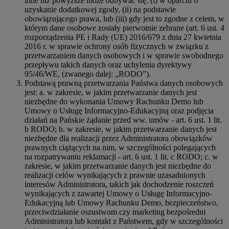
inne niż powyższe może odbywać się: (i) w oparciu o
uzyskanie dodatkowej zgody, (ii) na podstawie
obowiązującego prawa, lub (iii) gdy jest to zgodne z celem, w
którym dane osobowe zostały pierwotnie zebrane (art. 6 ust. 4
rozporządzenia PE i Rady (UE) 2016/679 z dnia 27 kwietnia
2016 r. w sprawie ochrony osób fizycznych w związku z
przetwarzaniem danych osobowych i w sprawie swobodnego
przepływu takich danych oraz uchylenia dyrektywy
95/46/WE, (zwanego dalej: „RODO”).
Podstawą prawną przetwarzania Państwa danych osobowych
jest: a. w zakresie, w jakim przetwarzanie danych jest
niezbędne do wykonania Umowy Rachunku Demo lub
Umowy o Usługę Informacyjno-Edukacyjną oraz podjęcia
działań na Pańskie żądanie przed ww. umów - art. 6 ust. 1 lit.
b RODO; b. w zakresie, w jakim przetwarzanie danych jest
niezbędne dla realizacji przez Administratora obowiązków
prawnych ciążących na nim, w szczególności polegających
na rozpatrywaniu reklamacji - art. 6 ust. 1 lit. c RODO; c. w
zakresie, w jakim przetwarzanie danych jest niezbędne do
realizacji celów wynikających z prawnie uzasadnionych
interesów Administratora, takich jak dochodzenie roszczeń
wynikających z zawartej Umowy o Usługę Informacyjno-
Edukacyjną lub Umowy Rachunku Demo, bezpieczeństwo,
przeciwdziałanie oszustwom czy marketing bezpośredni
Administratora lub kontakt z Państwem, gdy w szczególności