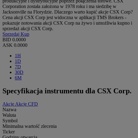
produkcyjne i dystrybucyjne poprzez połączenia torowe. CSX
Corporation została założona w 1978 roku i ma siedzibę w
Jacksonville na Florydzie. Dlaczego warto kupić akcje CSX Corp?
Cena akcji CSX Corp jest widoczna w aplikacji TMS Brokers -
pokazuje notowania akcji CSX Corp na żywo i umożliwia kupno i
sprzedaż akcji CSX Corp.
Sprzedaj
Kup
BID
0.0000
ASK
0.0000
1H
1D
7D
30D
6M
Specyfikacja instrumentu dla CSX Corp.
Akcje
Akcje CFD
Nazwa
Waluta
Symbol
Minimalna wartość zlecenia
Ticker
Godziny otwarcia