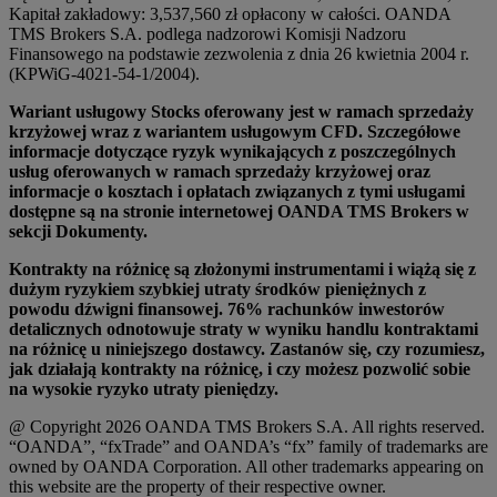
Kapitał zakładowy: 3,537,560 zł opłacony w całości. OANDA
TMS Brokers S.A. podlega nadzorowi Komisji Nadzoru
Finansowego na podstawie zezwolenia z dnia 26 kwietnia 2004 r.
(KPWiG-4021-54-1/2004).
Wariant usługowy Stocks oferowany jest w ramach sprzedaży
krzyżowej wraz z wariantem usługowym CFD. Szczegółowe
informacje dotyczące ryzyk wynikających z poszczególnych
usług oferowanych w ramach sprzedaży krzyżowej oraz
informacje o kosztach i opłatach związanych z tymi usługami
dostępne są na stronie internetowej OANDA TMS Brokers w
sekcji Dokumenty.
Kontrakty na różnicę są złożonymi instrumentami i wiążą się z
dużym ryzykiem szybkiej utraty środków pieniężnych z
powodu dźwigni finansowej. 76% rachunków inwestorów
detalicznych odnotowuje straty w wyniku handlu kontraktami
na różnicę u niniejszego dostawcy. Zastanów się, czy rozumiesz,
jak działają kontrakty na różnicę, i czy możesz pozwolić sobie
na wysokie ryzyko utraty pieniędzy.
@ Copyright 2026 OANDA TMS Brokers S.A. All rights reserved.
“OANDA”, “fxTrade” and OANDA’s “fx” family of trademarks are
owned by OANDA Corporation. All other trademarks appearing on
this website are the property of their respective owner.