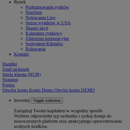
Rynek
Podsumowanie rynków
NonStop
Notowania Live
Sezon wyników w USA
Skaner akcji
Kalendarz rynkowy
Zdarzenia korporacyjne
Sentyment Klientów
Rolowania
Kontakt
Handluj
Zasil rachunek
Strefa klienta (HUB)
Nonstop
Pomoc
Otwórz konto
Konto
Demo
Otwórz konto DEMO
Inwestuj
Toggle submenu
Zarządzaj Twoim kapitałem w wygodny sposób.
Wybierz odpowiedni typ rachunku i zyskaj dostęp do
nowoczesnych platform oraz atrakcyjnego oprocentowania
wolnych środków.