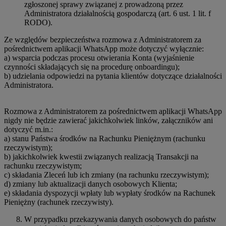
zgłoszonej sprawy związanej z prowadzoną przez
Administratora działalnością gospodarczą (art. 6 ust. 1 lit. f
RODO).
Ze względów bezpieczeństwa rozmowa z Administratorem za
pośrednictwem aplikacji WhatsApp może dotyczyć wyłącznie:
a) wsparcia podczas procesu otwierania Konta (wyjaśnienie
czynności składających się na procedurę onboardingu);
b) udzielania odpowiedzi na pytania klientów dotyczące działalności
Administratora.
Rozmowa z Administratorem za pośrednictwem aplikacji WhatsApp
nigdy nie będzie zawierać jakichkolwiek linków, załączników ani
dotyczyć m.in.:
a) stanu Państwa środków na Rachunku Pieniężnym (rachunku
rzeczywistym);
b) jakichkolwiek kwestii związanych realizacją Transakcji na
rachunku rzeczywistym;
c) składania Zleceń lub ich zmiany (na rachunku rzeczywistym);
d) zmiany lub aktualizacji danych osobowych Klienta;
e) składania dyspozycji wpłaty lub wypłaty środków na Rachunek
Pieniężny (rachunek rzeczywisty).
W przypadku przekazywania danych osobowych do państw