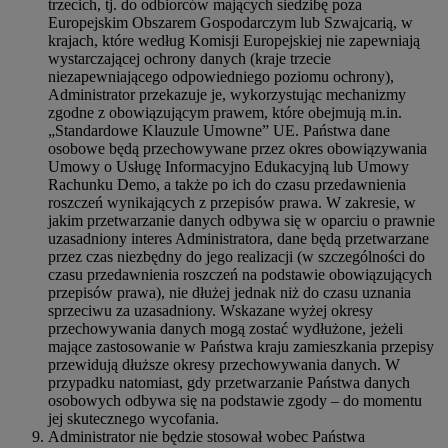
trzecich, tj. do odbiorców mających siedzibę poza
Europejskim Obszarem Gospodarczym lub Szwajcarią, w
krajach, które według Komisji Europejskiej nie zapewniają
wystarczającej ochrony danych (kraje trzecie
niezapewniającego odpowiedniego poziomu ochrony),
Administrator przekazuje je, wykorzystując mechanizmy
zgodne z obowiązującym prawem, które obejmują m.in.
„Standardowe Klauzule Umowne” UE. Państwa dane
osobowe będą przechowywane przez okres obowiązywania
Umowy o Usługę Informacyjno Edukacyjną lub Umowy
Rachunku Demo, a także po ich do czasu przedawnienia
roszczeń wynikających z przepisów prawa. W zakresie, w
jakim przetwarzanie danych odbywa się w oparciu o prawnie
uzasadniony interes Administratora, dane będą przetwarzane
przez czas niezbędny do jego realizacji (w szczególności do
czasu przedawnienia roszczeń na podstawie obowiązujących
przepisów prawa), nie dłużej jednak niż do czasu uznania
sprzeciwu za uzasadniony. Wskazane wyżej okresy
przechowywania danych mogą zostać wydłużone, jeżeli
mające zastosowanie w Państwa kraju zamieszkania przepisy
przewidują dłuższe okresy przechowywania danych. W
przypadku natomiast, gdy przetwarzanie Państwa danych
osobowych odbywa się na podstawie zgody – do momentu
jej skutecznego wycofania.
Administrator nie będzie stosował wobec Państwa