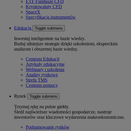
ETF Fundusze CFD
Kryptowaluty CFD
SpaceX
Specyfikacja instrumentów
Edukacja
Toggle submenu
Inwestuj inteligentnie na bazie wiedzy.
Buduj silniejsze strategie dzięki szkoleniom, eksperckim
analizom i obszernej bazie wiedzy.
Centrum Edukacji
Artykuły edukacyjne
Webinary i szkolenia
Analizy rynkowe
Strefa TMS
Centrum pomocy
Rynek
Toggle submenu
Trzymaj rękę na pulsie giełdy.
Śledź najświeższe wiadomości gospodarcze, nastroje
inwestorów oraz kluczowe wydarzenia makroekonomiczne.
Podsumowanie rynków