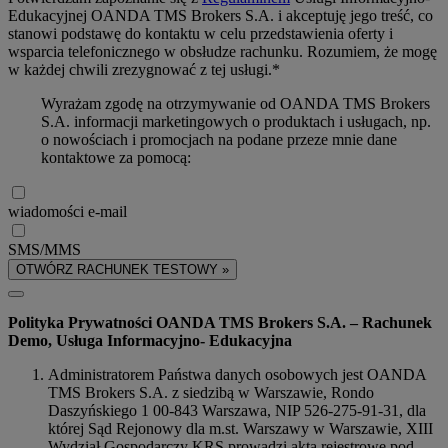
Edukacyjnej OANDA TMS Brokers S.A. i akceptuję jego treść, co
stanowi podstawę do kontaktu w celu przedstawienia oferty i
wsparcia telefonicznego w obsłudze rachunku. Rozumiem, że mogę
w każdej chwili zrezygnować z tej usługi.*
Wyrażam zgodę na otrzymywanie od OANDA TMS Brokers
S.A. informacji marketingowych o produktach i usługach, np.
o nowościach i promocjach na podane przeze mnie dane
kontaktowe za pomocą:
wiadomości e-mail
SMS/MMS
OTWÓRZ RACHUNEK TESTOWY »
Polityka Prywatności OANDA TMS Brokers S.A. – Rachunek
Demo, Usługa Informacyjno- Edukacyjna
Administratorem Państwa danych osobowych jest OANDA
TMS Brokers S.A. z siedzibą w Warszawie, Rondo
Daszyńskiego 1 00-843 Warszawa, NIP 526-275-91-31, dla
której Sąd Rejonowy dla m.st. Warszawy w Warszawie, XIII
Wydział Gospodarczy KRS prowadzi akta rejestrowe pod