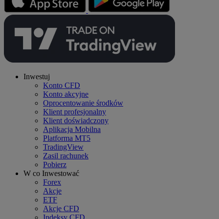
Inwestuj
Konto CFD
Konto akcyjne
Oprocentowanie środków
Klient profesjonalny
Klient doświadczony
Aplikacja Mobilna
Platforma MT5
TradingView
Zasil rachunek
Pobierz
W co Inwestować
Forex
Akcje
ETF
Akcje CFD
Indeksy CFD