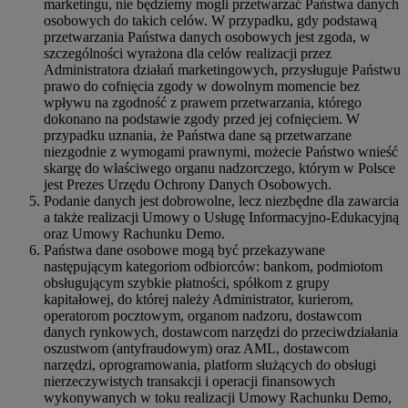
marketingu, nie będziemy mogli przetwarzać Państwa danych
osobowych do takich celów. W przypadku, gdy podstawą
przetwarzania Państwa danych osobowych jest zgoda, w
szczególności wyrażona dla celów realizacji przez
Administratora działań marketingowych, przysługuje Państwu
prawo do cofnięcia zgody w dowolnym momencie bez
wpływu na zgodność z prawem przetwarzania, którego
dokonano na podstawie zgody przed jej cofnięciem. W
przypadku uznania, że Państwa dane są przetwarzane
niezgodnie z wymogami prawnymi, możecie Państwo wnieść
skargę do właściwego organu nadzorczego, którym w Polsce
jest Prezes Urzędu Ochrony Danych Osobowych.
Podanie danych jest dobrowolne, lecz niezbędne dla zawarcia
a także realizacji Umowy o Usługę Informacyjno-Edukacyjną
oraz Umowy Rachunku Demo.
Państwa dane osobowe mogą być przekazywane
następującym kategoriom odbiorców: bankom, podmiotom
obsługującym szybkie płatności, spółkom z grupy
kapitałowej, do której należy Administrator, kurierom,
operatorom pocztowym, organom nadzoru, dostawcom
danych rynkowych, dostawcom narzędzi do przeciwdziałania
oszustwom (antyfraudowym) oraz AML, dostawcom
narzędzi, oprogramowania, platform służących do obsługi
nierzeczywistych transakcji i operacji finansowych
wykonywanych w toku realizacji Umowy Rachunku Demo,