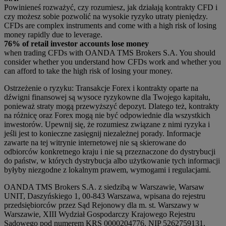
Powinieneś rozważyć, czy rozumiesz, jak działają kontrakty CFD i
czy możesz sobie pozwolić na wysokie ryzyko utraty pieniędzy.
CFDs are complex instruments and come with a high risk of losing
money rapidly due to leverage.
76% of retail investor accounts lose money
when trading CFDs with OANDA TMS Brokers S.A. You should
consider whether you understand how CFDs work and whether you
can afford to take the high risk of losing your money.
Ostrzeżenie o ryzyku: Transakcje Forex i kontrakty oparte na
dźwigni finansowej są wysoce ryzykowne dla Twojego kapitału,
ponieważ straty mogą przewyższyć depozyt. Dlatego też, kontrakty
na różnicę oraz Forex mogą nie być odpowiednie dla wszystkich
inwestorów. Upewnij się, że rozumiesz związane z nimi ryzyka i
jeśli jest to konieczne zasięgnij niezależnej porady. Informacje
zawarte na tej witrynie internetowej nie są skierowane do
odbiorców konkretnego kraju i nie są przeznaczone do dystrybucji
do państw, w których dystrybucja albo użytkowanie tych informacji
byłyby niezgodne z lokalnym prawem, wymogami i regulacjami.
OANDA TMS Brokers S.A. z siedzibą w Warszawie, Warsaw
UNIT, Daszyńskiego 1, 00-843 Warszawa, wpisana do rejestru
przedsiębiorców przez Sąd Rejonowy dla m. st. Warszawy w
Warszawie, XIII Wydział Gospodarczy Krajowego Rejestru
Sądowego pod numerem KRS 0000204776, NIP 5262759131,