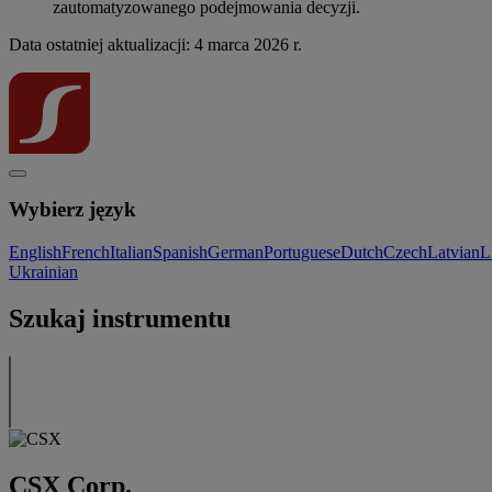
zautomatyzowanego podejmowania decyzji.
Data ostatniej aktualizacji: 4 marca 2026 r.
Wybierz język
English
French
Italian
Spanish
German
Portuguese
Dutch
Czech
Latvian
L
Ukrainian
Szukaj instrumentu
CSX Corp.