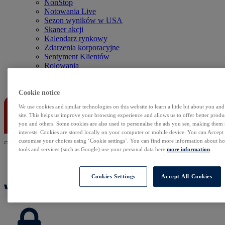
NonStop
Notowania Live
Sezon wyników w USA
Skaner akcji
Kalendarz rynkowy
Zdarzenia korporacyjne
Sentyment Klientów
Rolowania
Kontakt
Cookie notice
We use cookies and similar technologies on this website to learn a little bit about you an
site. This helps us improve your browsing experience and allows us to offer better produc
you and others. Some cookies are also used to personalise the ads you see, making them
interests. Cookies are stored locally on your computer or mobile device. You can Accept o
customise your choices using ‘Cookie settings’. You can find more information about 
tools and services (such as Google) use your personal data here:
more information
.
Cookies Settings
Accept All Cookies