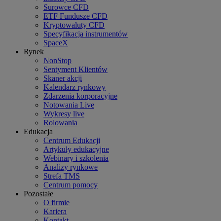
Surowce CFD
ETF Fundusze CFD
Kryptowaluty CFD
Specyfikacja instrumentów
SpaceX
Rynek
NonStop
Sentyment Klientów
Skaner akcji
Kalendarz rynkowy
Zdarzenia korporacyjne
Notowania Live
Wykresy live
Rolowania
Edukacja
Centrum Edukacji
Artykuły edukacyjne
Webinary i szkolenia
Analizy rynkowe
Strefa TMS
Centrum pomocy
Pozostałe
O firmie
Kariera
Kontakt