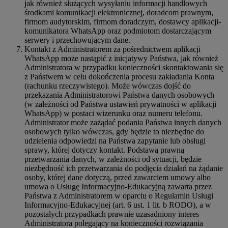
jak również służących wysyłaniu informacji handlowych
środkami komunikacji elektronicznej, doradcom prawnym,
firmom audytorskim, firmom doradczym, dostawcy aplikacji-
komunikatora WhatsApp oraz podmiotom dostarczającym
serwery i przechowującym dane.
Kontakt z Administratorem za pośrednictwem aplikacji
WhatsApp może nastąpić z inicjatywy Państwa, jak również
Administratora w przypadku konieczności skontaktowania się
z Państwem w celu dokończenia procesu zakładania Konta
(rachunku rzeczywistego). Może wówczas dojść do
przekazania Administratorowi Państwa danych osobowych
(w zależności od Państwa ustawień prywatności w aplikacji
WhatsApp) w postaci wizerunku oraz numeru telefonu.
Administrator może zażądać podania Państwa innych danych
osobowych tylko wówczas, gdy będzie to niezbędne do
udzielenia odpowiedzi na Państwa zapytanie lub obsługi
sprawy, której dotyczy kontakt. Podstawą prawną
przetwarzania danych, w zależności od sytuacji, będzie
niezbędność ich przetwarzania do podjęcia działań na żądanie
osoby, której dane dotyczą, przed zawarciem umowy albo
umowa o Usługę Informacyjno-Edukacyjną zawarta przez
Państwa z Administratorem w oparciu o Regulamin Usługi
Informacyjno-Edukacyjnej (art. 6 ust. 1 lit. b RODO), a w
pozostałych przypadkach prawnie uzasadniony interes
Administratora polegający na konieczności rozwiązania