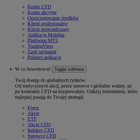
Konto CFD
Konto akcyjne
Oprocentowanie środków
Klient profesjonalny
Klient doświadczony
Aplikacja Mobilna
Platforma MT5
TradingView
Zasil rachunek
Pobierz aplikację
W co Inwestować
Toggle submenu
Twój dostęp do globalnych rynków.
Od tradycyjnych akcji, przez surowce i globalne waluty, aż
po kontrakty CFD na kryptowaluty. Odkryj instrumenty, które
najlepiej pasują do Twojej strategii.
Forex
Akcje
ETF
Akcje CFD
Indeksy CFD
Surowce CFD