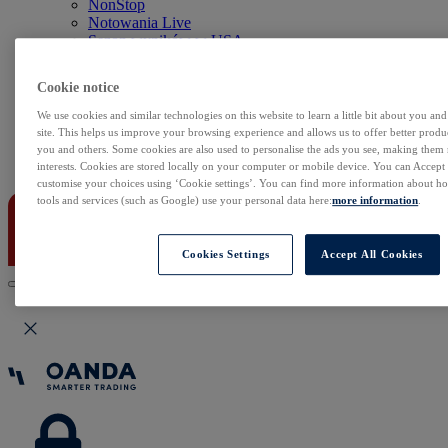
NonStop
Notowania Live
Sezon wyników w USA
Skaner akcji
Kalendarz rynkowy
Cookie notice
Zdarzenia korporacyjne
Sentyment Klientów
We use cookies and similar technologies on this website to learn a little bit about you an
Rolowania
site. This helps us improve your browsing experience and allows us to offer better produc
you and others. Some cookies are also used to personalise the ads you see, making them
Kontakt
interests. Cookies are stored locally on your computer or mobile device. You can Accept o
customise your choices using ‘Cookie settings’. You can find more information about 
tools and services (such as Google) use your personal data here:
more information
.
Cookies Settings
Accept All Cookies