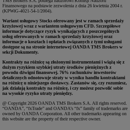
TMS Brokers S.A. podlega nadzorowi Komisji Nadzoru
Finansowego na podstawie zezwolenia z dnia 26 kwietnia 2004 r.
(KPWiG-4021-54-1/2004).
Wariant usługowy Stocks oferowany jest w ramach sprzedaży
krzyżowej wraz z wariantem usługowym CFD. Szczegółowe
informacje dotyczące ryzyk wynikających z poszczególnych
usług oferowanych w ramach sprzedaży krzyżowej oraz
informacje o kosztach i opłatach związanych z tymi usługami
dostępne są na stronie internetowej OANDA TMS Brokers w
sekcji Dokumenty.
Kontrakty na różnicę są złożonymi instrumentami i wiążą się z
dużym ryzykiem szybkiej utraty środków pieniężnych z
powodu dźwigni finansowej. 76% rachunków inwestorów
detalicznych odnotowuje straty w wyniku handlu kontraktami
na różnicę u niniejszego dostawcy. Zastanów się, czy rozumiesz,
jak działają kontrakty na różnicę, i czy możesz pozwolić sobie
na wysokie ryzyko utraty pieniędzy.
@ Copyright 2026 OANDA TMS Brokers S.A. All rights reserved.
“OANDA”, “fxTrade” and OANDA’s “fx” family of trademarks are
owned by OANDA Corporation. All other trademarks appearing on
this website are the property of their respective owner.