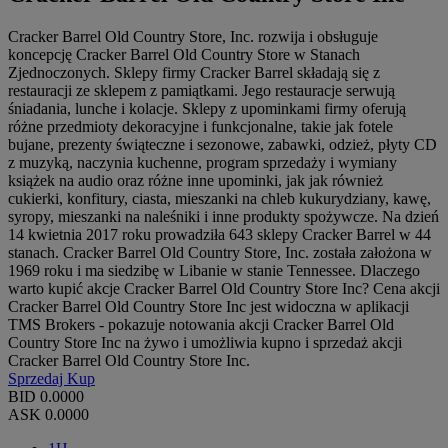
Cracker Barrel Old Country Store, Inc. rozwija i obsługuje
koncepcję Cracker Barrel Old Country Store w Stanach
Zjednoczonych. Sklepy firmy Cracker Barrel składają się z
restauracji ze sklepem z pamiątkami. Jego restauracje serwują
śniadania, lunche i kolacje. Sklepy z upominkami firmy oferują
różne przedmioty dekoracyjne i funkcjonalne, takie jak fotele
bujane, prezenty świąteczne i sezonowe, zabawki, odzież, płyty CD
z muzyką, naczynia kuchenne, program sprzedaży i wymiany
książek na audio oraz różne inne upominki, jak jak również
cukierki, konfitury, ciasta, mieszanki na chleb kukurydziany, kawę,
syropy, mieszanki na naleśniki i inne produkty spożywcze. Na dzień
14 kwietnia 2017 roku prowadziła 643 sklepy Cracker Barrel w 44
stanach. Cracker Barrel Old Country Store, Inc. została założona w
1969 roku i ma siedzibę w Libanie w stanie Tennessee. Dlaczego
warto kupić akcje Cracker Barrel Old Country Store Inc? Cena akcji
Cracker Barrel Old Country Store Inc jest widoczna w aplikacji
TMS Brokers - pokazuje notowania akcji Cracker Barrel Old
Country Store Inc na żywo i umożliwia kupno i sprzedaż akcji
Cracker Barrel Old Country Store Inc.
Sprzedaj
Kup
BID
0.0000
ASK
0.0000