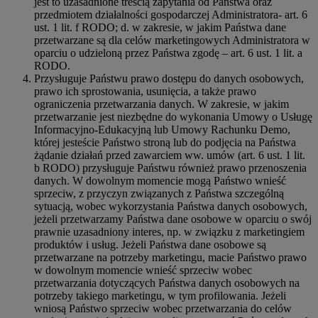
jest to uzasadnione treścią zapytania od Państwa oraz
przedmiotem działalności gospodarczej Administratora- art. 6
ust. 1 lit. f RODO; d. w zakresie, w jakim Państwa dane
przetwarzane są dla celów marketingowych Administratora w
oparciu o udzieloną przez Państwa zgodę – art. 6 ust. 1 lit. a
RODO.
Przysługuje Państwu prawo dostępu do danych osobowych,
prawo ich sprostowania, usunięcia, a także prawo
ograniczenia przetwarzania danych. W zakresie, w jakim
przetwarzanie jest niezbędne do wykonania Umowy o Usługę
Informacyjno-Edukacyjną lub Umowy Rachunku Demo,
której jesteście Państwo stroną lub do podjęcia na Państwa
żądanie działań przed zawarciem ww. umów (art. 6 ust. 1 lit.
b RODO) przysługuje Państwu również prawo przenoszenia
danych. W dowolnym momencie mogą Państwo wnieść
sprzeciw, z przyczyn związanych z Państwa szczególną
sytuacją, wobec wykorzystania Państwa danych osobowych,
jeżeli przetwarzamy Państwa dane osobowe w oparciu o swój
prawnie uzasadniony interes, np. w związku z marketingiem
produktów i usług. Jeżeli Państwa dane osobowe są
przetwarzane na potrzeby marketingu, macie Państwo prawo
w dowolnym momencie wnieść sprzeciw wobec
przetwarzania dotyczących Państwa danych osobowych na
potrzeby takiego marketingu, w tym profilowania. Jeżeli
wniosą Państwo sprzeciw wobec przetwarzania do celów