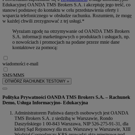
Edukacyjnej OANDA TMS Brokers S.A. i akceptuję jego treść, co
stanowi podstawę do kontaktu w celu przedstawienia oferty i
wsparcia telefonicznego w obsłudze rachunku. Rozumiem, że mogę
w każdej chwili zrezygnować z tej usługi.*
Wyrażam zgodę na otrzymywanie od OANDA TMS Brokers
S.A. informacji marketingowych o produktach i usługach, np.
o nowościach i promocjach na podane przeze mnie dane
kontaktowe za pomocą:
wiadomości e-mail
SMS/MMS
OTWÓRZ RACHUNEK TESTOWY »
Polityka Prywatności OANDA TMS Brokers S.A. – Rachunek
Demo, Usługa Informacyjno- Edukacyjna
Administratorem Państwa danych osobowych jest OANDA
TMS Brokers S.A. z siedzibą w Warszawie, Rondo
Daszyńskiego 1 00-843 Warszawa, NIP 526-275-91-31, dla
której Sąd Rejonowy dla m.st. Warszawy w Warszawie, XIII
Wydział Gospodarczy KRS prowadzi akta rejestrowe pod