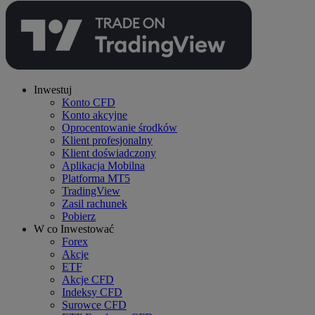
Inwestuj
Konto CFD
Konto akcyjne
Oprocentowanie środków
Klient profesjonalny
Klient doświadczony
Aplikacja Mobilna
Platforma MT5
TradingView
Zasil rachunek
Pobierz
W co Inwestować
Forex
Akcje
ETF
Akcje CFD
Indeksy CFD
Surowce CFD