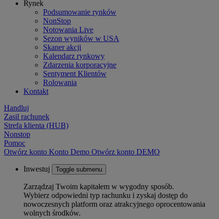
Rynek
Podsumowanie rynków
NonStop
Notowania Live
Sezon wyników w USA
Skaner akcji
Kalendarz rynkowy
Zdarzenia korporacyjne
Sentyment Klientów
Rolowania
Kontakt
Handluj
Zasil rachunek
Strefa klienta (HUB)
Nonstop
Pomoc
Otwórz konto
Konto
Demo
Otwórz konto DEMO
Inwestuj
Toggle submenu
Zarządzaj Twoim kapitałem w wygodny sposób.
Wybierz odpowiedni typ rachunku i zyskaj dostęp do
nowoczesnych platform oraz atrakcyjnego oprocentowania
wolnych środków.