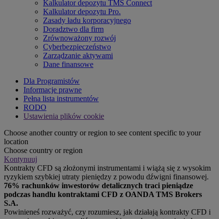
Kalkulator depozytu TMS Connect
Kalkulator depozytu Pro.
Zasady ładu korporacyjnego
Doradztwo dla firm
Zrównoważony rozwój
Cyberbezpieczeństwo
Zarządzanie aktywami
Dane finansowe
Dla Programistów
Informacje prawne
Pełna lista instrumentów
RODO
Ustawienia plików cookie
Choose another country or region to see content specific to your
location
Choose country or region
Kontynuuj
Kontrakty CFD są złożonymi instrumentami i wiążą się z wysokim
ryzykiem szybkiej utraty pieniędzy z powodu dźwigni finansowej.
76% rachunków inwestorów detalicznych traci pieniądze
podczas handlu kontraktami CFD z OANDA TMS Brokers
S.A.
Powinieneś rozważyć, czy rozumiesz, jak działają kontrakty CFD i