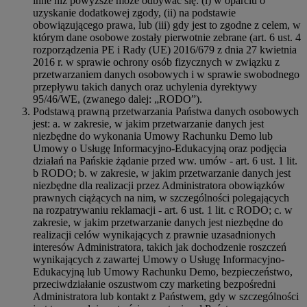
inne niż powyższe może odbywać się: (i) w oparciu o
uzyskanie dodatkowej zgody, (ii) na podstawie
obowiązującego prawa, lub (iii) gdy jest to zgodne z celem, w
którym dane osobowe zostały pierwotnie zebrane (art. 6 ust. 4
rozporządzenia PE i Rady (UE) 2016/679 z dnia 27 kwietnia
2016 r. w sprawie ochrony osób fizycznych w związku z
przetwarzaniem danych osobowych i w sprawie swobodnego
przepływu takich danych oraz uchylenia dyrektywy
95/46/WE, (zwanego dalej: „RODO”).
Podstawą prawną przetwarzania Państwa danych osobowych
jest: a. w zakresie, w jakim przetwarzanie danych jest
niezbędne do wykonania Umowy Rachunku Demo lub
Umowy o Usługę Informacyjno-Edukacyjną oraz podjęcia
działań na Pańskie żądanie przed ww. umów - art. 6 ust. 1 lit.
b RODO; b. w zakresie, w jakim przetwarzanie danych jest
niezbędne dla realizacji przez Administratora obowiązków
prawnych ciążących na nim, w szczególności polegających
na rozpatrywaniu reklamacji - art. 6 ust. 1 lit. c RODO; c. w
zakresie, w jakim przetwarzanie danych jest niezbędne do
realizacji celów wynikających z prawnie uzasadnionych
interesów Administratora, takich jak dochodzenie roszczeń
wynikających z zawartej Umowy o Usługę Informacyjno-
Edukacyjną lub Umowy Rachunku Demo, bezpieczeństwo,
przeciwdziałanie oszustwom czy marketing bezpośredni
Administratora lub kontakt z Państwem, gdy w szczególności