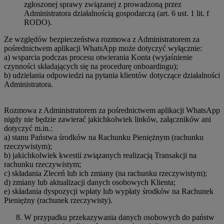
zgłoszonej sprawy związanej z prowadzoną przez
Administratora działalnością gospodarczą (art. 6 ust. 1 lit. f
RODO).
Ze względów bezpieczeństwa rozmowa z Administratorem za
pośrednictwem aplikacji WhatsApp może dotyczyć wyłącznie:
a) wsparcia podczas procesu otwierania Konta (wyjaśnienie
czynności składających się na procedurę onboardingu);
b) udzielania odpowiedzi na pytania klientów dotyczące działalności
Administratora.
Rozmowa z Administratorem za pośrednictwem aplikacji WhatsApp
nigdy nie będzie zawierać jakichkolwiek linków, załączników ani
dotyczyć m.in.:
a) stanu Państwa środków na Rachunku Pieniężnym (rachunku
rzeczywistym);
b) jakichkolwiek kwestii związanych realizacją Transakcji na
rachunku rzeczywistym;
c) składania Zleceń lub ich zmiany (na rachunku rzeczywistym);
d) zmiany lub aktualizacji danych osobowych Klienta;
e) składania dyspozycji wpłaty lub wypłaty środków na Rachunek
Pieniężny (rachunek rzeczywisty).
W przypadku przekazywania danych osobowych do państw