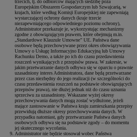
trzecich, tj. do odbiorców mających siedzibę poza
Europejskim Obszarem Gospodarczym lub Szwajcarią, w
krajach, które według Komisji Europejskiej nie zapewniają
wystarczającej ochrony danych (kraje trzecie
niezapewniającego odpowiedniego poziomu ochrony),
Administrator przekazuje je, wykorzystując mechanizmy
zgodne z obowiązującym prawem, które obejmują m.in.
„Standardowe Klauzule Umowne” UE. Państwa dane
osobowe będą przechowywane przez okres obowiązywania
Umowy o Usługę Informacyjno Edukacyjną lub Umowy
Rachunku Demo, a także po ich do czasu przedawnienia
roszczeń wynikających z przepisów prawa. W zakresie, w
jakim przetwarzanie danych odbywa się w oparciu o prawnie
uzasadniony interes Administratora, dane będą przetwarzane
przez czas niezbędny do jego realizacji (w szczególności do
czasu przedawnienia roszczeń na podstawie obowiązujących
przepisów prawa), nie dłużej jednak niż do czasu uznania
sprzeciwu za uzasadniony. Wskazane wyżej okresy
przechowywania danych mogą zostać wydłużone, jeżeli
mające zastosowanie w Państwa kraju zamieszkania przepisy
przewidują dłuższe okresy przechowywania danych. W
przypadku natomiast, gdy przetwarzanie Państwa danych
osobowych odbywa się na podstawie zgody – do momentu
jej skutecznego wycofania.
Administrator nie będzie stosował wobec Państwa