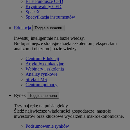
ETF Fundusze CFD
Kryptowaluty CFD
SpaceX
Specyfikacja instrumentów
Edukacja
Toggle submenu
Inwestuj inteligentnie na bazie wiedzy.
Buduj silniejsze strategie dzięki szkoleniom, eksperckim
analizom i obszernej bazie wiedzy.
Centrum Edukacji
Artykuły edukacyjne
Webinary i szkolenia
Analizy rynkowe
Strefa TMS
Centrum pomocy
Rynek
Toggle submenu
Trzymaj rękę na pulsie giełdy.
Śledź najświeższe wiadomości gospodarcze, nastroje
inwestorów oraz kluczowe wydarzenia makroekonomiczne.
Podsumowanie rynków