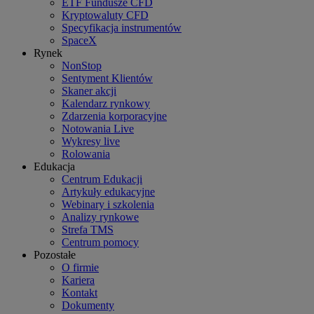
ETF Fundusze CFD
Kryptowaluty CFD
Specyfikacja instrumentów
SpaceX
Rynek
NonStop
Sentyment Klientów
Skaner akcji
Kalendarz rynkowy
Zdarzenia korporacyjne
Notowania Live
Wykresy live
Rolowania
Edukacja
Centrum Edukacji
Artykuły edukacyjne
Webinary i szkolenia
Analizy rynkowe
Strefa TMS
Centrum pomocy
Pozostałe
O firmie
Kariera
Kontakt
Dokumenty