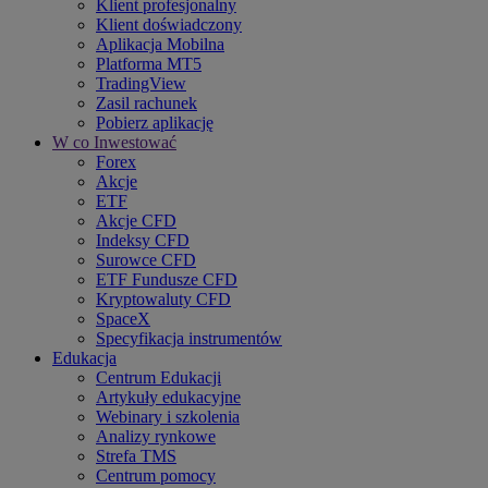
Klient profesjonalny
Klient doświadczony
Aplikacja Mobilna
Platforma MT5
TradingView
Zasil rachunek
Pobierz aplikację
W co Inwestować
Forex
Akcje
ETF
Akcje CFD
Indeksy CFD
Surowce CFD
ETF Fundusze CFD
Kryptowaluty CFD
SpaceX
Specyfikacja instrumentów
Edukacja
Centrum Edukacji
Artykuły edukacyjne
Webinary i szkolenia
Analizy rynkowe
Strefa TMS
Centrum pomocy