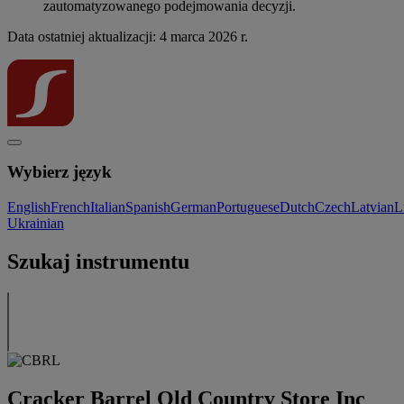
zautomatyzowanego podejmowania decyzji.
Data ostatniej aktualizacji: 4 marca 2026 r.
Wybierz język
English
French
Italian
Spanish
German
Portuguese
Dutch
Czech
Latvian
L
Ukrainian
Szukaj instrumentu
Cracker Barrel Old Country Store Inc