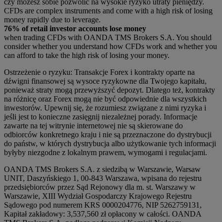
czy możesz sobie pozwolić na wysokie ryzyko utraty pieniędzy.
CFDs are complex instruments and come with a high risk of losing
money rapidly due to leverage.
76% of retail investor accounts lose money
when trading CFDs with OANDA TMS Brokers S.A. You should
consider whether you understand how CFDs work and whether you
can afford to take the high risk of losing your money.
Ostrzeżenie o ryzyku: Transakcje Forex i kontrakty oparte na
dźwigni finansowej są wysoce ryzykowne dla Twojego kapitału,
ponieważ straty mogą przewyższyć depozyt. Dlatego też, kontrakty
na różnicę oraz Forex mogą nie być odpowiednie dla wszystkich
inwestorów. Upewnij się, że rozumiesz związane z nimi ryzyka i
jeśli jest to konieczne zasięgnij niezależnej porady. Informacje
zawarte na tej witrynie internetowej nie są skierowane do
odbiorców konkretnego kraju i nie są przeznaczone do dystrybucji
do państw, w których dystrybucja albo użytkowanie tych informacji
byłyby niezgodne z lokalnym prawem, wymogami i regulacjami.
OANDA TMS Brokers S.A. z siedzibą w Warszawie, Warsaw
UNIT, Daszyńskiego 1, 00-843 Warszawa, wpisana do rejestru
przedsiębiorców przez Sąd Rejonowy dla m. st. Warszawy w
Warszawie, XIII Wydział Gospodarczy Krajowego Rejestru
Sądowego pod numerem KRS 0000204776, NIP 5262759131,
Kapitał zakładowy: 3,537,560 zł opłacony w całości. OANDA