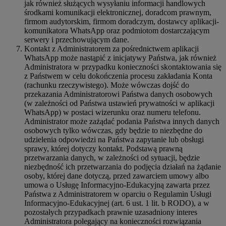
jak również służących wysyłaniu informacji handlowych
środkami komunikacji elektronicznej, doradcom prawnym,
firmom audytorskim, firmom doradczym, dostawcy aplikacji-
komunikatora WhatsApp oraz podmiotom dostarczającym
serwery i przechowującym dane.
Kontakt z Administratorem za pośrednictwem aplikacji
WhatsApp może nastąpić z inicjatywy Państwa, jak również
Administratora w przypadku konieczności skontaktowania się
z Państwem w celu dokończenia procesu zakładania Konta
(rachunku rzeczywistego). Może wówczas dojść do
przekazania Administratorowi Państwa danych osobowych
(w zależności od Państwa ustawień prywatności w aplikacji
WhatsApp) w postaci wizerunku oraz numeru telefonu.
Administrator może zażądać podania Państwa innych danych
osobowych tylko wówczas, gdy będzie to niezbędne do
udzielenia odpowiedzi na Państwa zapytanie lub obsługi
sprawy, której dotyczy kontakt. Podstawą prawną
przetwarzania danych, w zależności od sytuacji, będzie
niezbędność ich przetwarzania do podjęcia działań na żądanie
osoby, której dane dotyczą, przed zawarciem umowy albo
umowa o Usługę Informacyjno-Edukacyjną zawarta przez
Państwa z Administratorem w oparciu o Regulamin Usługi
Informacyjno-Edukacyjnej (art. 6 ust. 1 lit. b RODO), a w
pozostałych przypadkach prawnie uzasadniony interes
Administratora polegający na konieczności rozwiązania