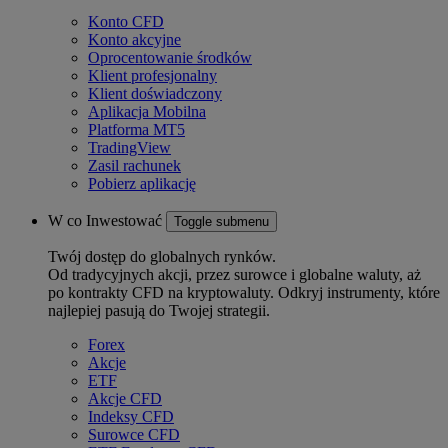
Konto CFD
Konto akcyjne
Oprocentowanie środków
Klient profesjonalny
Klient doświadczony
Aplikacja Mobilna
Platforma MT5
TradingView
Zasil rachunek
Pobierz aplikację
W co Inwestować
Toggle submenu
Twój dostęp do globalnych rynków.
Od tradycyjnych akcji, przez surowce i globalne waluty, aż
po kontrakty CFD na kryptowaluty. Odkryj instrumenty, które
najlepiej pasują do Twojej strategii.
Forex
Akcje
ETF
Akcje CFD
Indeksy CFD
Surowce CFD