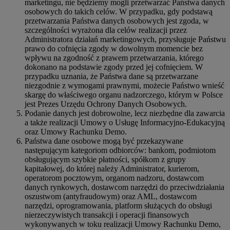
marketingu, nie będziemy mogli przetwarzać Państwa danych
osobowych do takich celów. W przypadku, gdy podstawą
przetwarzania Państwa danych osobowych jest zgoda, w
szczególności wyrażona dla celów realizacji przez
Administratora działań marketingowych, przysługuje Państwu
prawo do cofnięcia zgody w dowolnym momencie bez
wpływu na zgodność z prawem przetwarzania, którego
dokonano na podstawie zgody przed jej cofnięciem. W
przypadku uznania, że Państwa dane są przetwarzane
niezgodnie z wymogami prawnymi, możecie Państwo wnieść
skargę do właściwego organu nadzorczego, którym w Polsce
jest Prezes Urzędu Ochrony Danych Osobowych.
Podanie danych jest dobrowolne, lecz niezbędne dla zawarcia
a także realizacji Umowy o Usługę Informacyjno-Edukacyjną
oraz Umowy Rachunku Demo.
Państwa dane osobowe mogą być przekazywane
następującym kategoriom odbiorców: bankom, podmiotom
obsługującym szybkie płatności, spółkom z grupy
kapitałowej, do której należy Administrator, kurierom,
operatorom pocztowym, organom nadzoru, dostawcom
danych rynkowych, dostawcom narzędzi do przeciwdziałania
oszustwom (antyfraudowym) oraz AML, dostawcom
narzędzi, oprogramowania, platform służących do obsługi
nierzeczywistych transakcji i operacji finansowych
wykonywanych w toku realizacji Umowy Rachunku Demo,