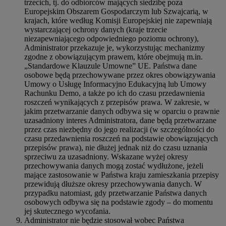
trzecich, tj. do odbiorców mających siedzibę poza
Europejskim Obszarem Gospodarczym lub Szwajcarią, w
krajach, które według Komisji Europejskiej nie zapewniają
wystarczającej ochrony danych (kraje trzecie
niezapewniającego odpowiedniego poziomu ochrony),
Administrator przekazuje je, wykorzystując mechanizmy
zgodne z obowiązującym prawem, które obejmują m.in.
„Standardowe Klauzule Umowne” UE. Państwa dane
osobowe będą przechowywane przez okres obowiązywania
Umowy o Usługę Informacyjno Edukacyjną lub Umowy
Rachunku Demo, a także po ich do czasu przedawnienia
roszczeń wynikających z przepisów prawa. W zakresie, w
jakim przetwarzanie danych odbywa się w oparciu o prawnie
uzasadniony interes Administratora, dane będą przetwarzane
przez czas niezbędny do jego realizacji (w szczególności do
czasu przedawnienia roszczeń na podstawie obowiązujących
przepisów prawa), nie dłużej jednak niż do czasu uznania
sprzeciwu za uzasadniony. Wskazane wyżej okresy
przechowywania danych mogą zostać wydłużone, jeżeli
mające zastosowanie w Państwa kraju zamieszkania przepisy
przewidują dłuższe okresy przechowywania danych. W
przypadku natomiast, gdy przetwarzanie Państwa danych
osobowych odbywa się na podstawie zgody – do momentu
jej skutecznego wycofania.
Administrator nie będzie stosował wobec Państwa