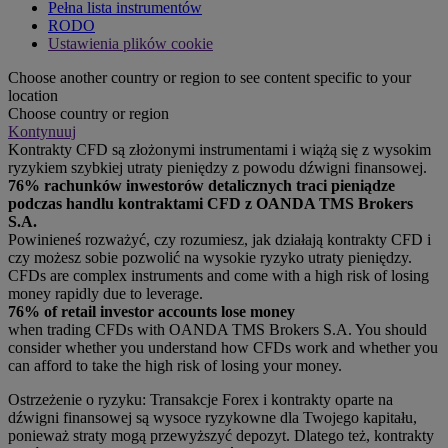
Pełna lista instrumentów
RODO
Ustawienia plików cookie
Choose another country or region to see content specific to your
location
Choose country or region
Kontynuuj
Kontrakty CFD są złożonymi instrumentami i wiążą się z wysokim
ryzykiem szybkiej utraty pieniędzy z powodu dźwigni finansowej.
76% rachunków inwestorów detalicznych traci pieniądze
podczas handlu kontraktami CFD z OANDA TMS Brokers
S.A.
Powinieneś rozważyć, czy rozumiesz, jak działają kontrakty CFD i
czy możesz sobie pozwolić na wysokie ryzyko utraty pieniędzy.
CFDs are complex instruments and come with a high risk of losing
money rapidly due to leverage.
76% of retail investor accounts lose money
when trading CFDs with OANDA TMS Brokers S.A. You should
consider whether you understand how CFDs work and whether you
can afford to take the high risk of losing your money.
Ostrzeżenie o ryzyku: Transakcje Forex i kontrakty oparte na
dźwigni finansowej są wysoce ryzykowne dla Twojego kapitału,
ponieważ straty mogą przewyższyć depozyt. Dlatego też, kontrakty