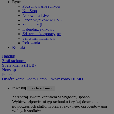
Rynek
Podsumowanie rynków
NonStop
Notowania Live
Sezon wyników w USA
Skaner akcji
Kalendarz rynkowy
Zdarzenia korporacyjne
Sentyment Klientów
Rolowania
Kontakt
Handluj
Zasil rachunek
Strefa klienta (HUB)
Nonstop
Pomoc
Otwórz konto
Konto
Demo
Otwórz konto DEMO
Inwestuj
Toggle submenu
Zarządzaj Twoim kapitałem w wygodny sposób.
Wybierz odpowiedni typ rachunku i zyskaj dostęp do
nowoczesnych platform oraz atrakcyjnego oprocentowania
wolnych środków.