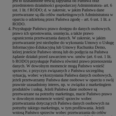
jest to uzasadnione treścią zapytania od Państwa oraz
przedmiotem działalności gospodarczej Administratora- art. 6
ust. 1 lit. f RODO; d. w zakresie, w jakim Państwa dane
przetwarzane są dla celów marketingowych Administratora w
oparciu o udzieloną przez Państwa zgodę – art. 6 ust. 1 lit. a
RODO.
Przysługuje Państwu prawo dostępu do danych osobowych,
prawo ich sprostowania, usunięcia, a także prawo
ograniczenia przetwarzania danych. W zakresie, w jakim
przetwarzanie jest niezbędne do wykonania Umowy o Usługę
Informacyjno-Edukacyjną lub Umowy Rachunku Demo,
której jesteście Państwo stroną lub do podjęcia na Państwa
żądanie działań przed zawarciem ww. umów (art. 6 ust. 1 lit.
b RODO) przysługuje Państwu również prawo przenoszenia
danych. W dowolnym momencie mogą Państwo wnieść
sprzeciw, z przyczyn związanych z Państwa szczególną
sytuacją, wobec wykorzystania Państwa danych osobowych,
jeżeli przetwarzamy Państwa dane osobowe w oparciu o swój
prawnie uzasadniony interes, np. w związku z marketingiem
produktów i usług. Jeżeli Państwa dane osobowe są
przetwarzane na potrzeby marketingu, macie Państwo prawo
w dowolnym momencie wnieść sprzeciw wobec
przetwarzania dotyczących Państwa danych osobowych na
potrzeby takiego marketingu, w tym profilowania. Jeżeli
wniosą Państwo sprzeciw wobec przetwarzania do celów