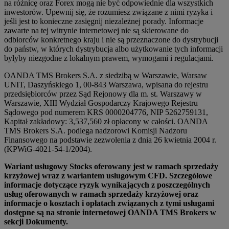
na różnicę oraz Forex mogą nie być odpowiednie dla wszystkich
inwestorów. Upewnij się, że rozumiesz związane z nimi ryzyka i
jeśli jest to konieczne zasięgnij niezależnej porady. Informacje
zawarte na tej witrynie internetowej nie są skierowane do
odbiorców konkretnego kraju i nie są przeznaczone do dystrybucji
do państw, w których dystrybucja albo użytkowanie tych informacji
byłyby niezgodne z lokalnym prawem, wymogami i regulacjami.
OANDA TMS Brokers S.A. z siedzibą w Warszawie, Warsaw
UNIT, Daszyńskiego 1, 00-843 Warszawa, wpisana do rejestru
przedsiębiorców przez Sąd Rejonowy dla m. st. Warszawy w
Warszawie, XIII Wydział Gospodarczy Krajowego Rejestru
Sądowego pod numerem KRS 0000204776, NIP 5262759131,
Kapitał zakładowy: 3,537,560 zł opłacony w całości. OANDA
TMS Brokers S.A. podlega nadzorowi Komisji Nadzoru
Finansowego na podstawie zezwolenia z dnia 26 kwietnia 2004 r.
(KPWiG-4021-54-1/2004).
Wariant usługowy Stocks oferowany jest w ramach sprzedaży
krzyżowej wraz z wariantem usługowym CFD. Szczegółowe
informacje dotyczące ryzyk wynikających z poszczególnych
usług oferowanych w ramach sprzedaży krzyżowej oraz
informacje o kosztach i opłatach związanych z tymi usługami
dostępne są na stronie internetowej OANDA TMS Brokers w
sekcji Dokumenty.