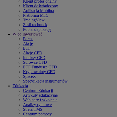
Klient profesjonalny
Klient doświadczony
Aplikacja Mobilna
Platforma MT5
TradingView
Zasil rachunek
Pobierz aplikację
W co Inwestować
Forex
Akcje
ETF
Akcje CFD
Indeksy CFD
Surowce CFD
ETF Fundusze CFD
Kryptowaluty CFD
SpaceX
Specyfikacja instrumentów
Edukacja
Centrum Edukacji
Artykuły edukacyjne
Webinary i szkolenia
Analizy rynkowe
Strefa TMS
Centrum pomocy