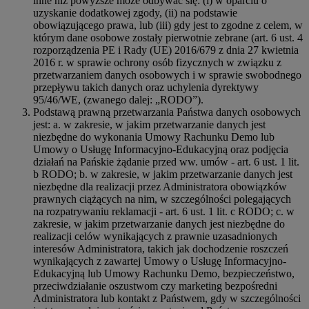
inne niż powyższe może odbywać się: (i) w oparciu o
uzyskanie dodatkowej zgody, (ii) na podstawie
obowiązującego prawa, lub (iii) gdy jest to zgodne z celem, w
którym dane osobowe zostały pierwotnie zebrane (art. 6 ust. 4
rozporządzenia PE i Rady (UE) 2016/679 z dnia 27 kwietnia
2016 r. w sprawie ochrony osób fizycznych w związku z
przetwarzaniem danych osobowych i w sprawie swobodnego
przepływu takich danych oraz uchylenia dyrektywy
95/46/WE, (zwanego dalej: „RODO”).
Podstawą prawną przetwarzania Państwa danych osobowych
jest: a. w zakresie, w jakim przetwarzanie danych jest
niezbędne do wykonania Umowy Rachunku Demo lub
Umowy o Usługę Informacyjno-Edukacyjną oraz podjęcia
działań na Pańskie żądanie przed ww. umów - art. 6 ust. 1 lit.
b RODO; b. w zakresie, w jakim przetwarzanie danych jest
niezbędne dla realizacji przez Administratora obowiązków
prawnych ciążących na nim, w szczególności polegających
na rozpatrywaniu reklamacji - art. 6 ust. 1 lit. c RODO; c. w
zakresie, w jakim przetwarzanie danych jest niezbędne do
realizacji celów wynikających z prawnie uzasadnionych
interesów Administratora, takich jak dochodzenie roszczeń
wynikających z zawartej Umowy o Usługę Informacyjno-
Edukacyjną lub Umowy Rachunku Demo, bezpieczeństwo,
przeciwdziałanie oszustwom czy marketing bezpośredni
Administratora lub kontakt z Państwem, gdy w szczególności