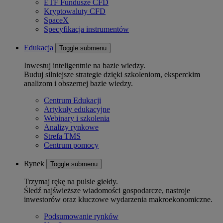
ETF Fundusze CFD
Kryptowaluty CFD
SpaceX
Specyfikacja instrumentów
Edukacja
Toggle submenu
Inwestuj inteligentnie na bazie wiedzy.
Buduj silniejsze strategie dzięki szkoleniom, eksperckim
analizom i obszernej bazie wiedzy.
Centrum Edukacji
Artykuły edukacyjne
Webinary i szkolenia
Analizy rynkowe
Strefa TMS
Centrum pomocy
Rynek
Toggle submenu
Trzymaj rękę na pulsie giełdy.
Śledź najświeższe wiadomości gospodarcze, nastroje
inwestorów oraz kluczowe wydarzenia makroekonomiczne.
Podsumowanie rynków