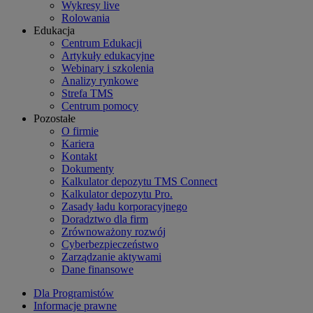
Wykresy live
Rolowania
Edukacja
Centrum Edukacji
Artykuły edukacyjne
Webinary i szkolenia
Analizy rynkowe
Strefa TMS
Centrum pomocy
Pozostałe
O firmie
Kariera
Kontakt
Dokumenty
Kalkulator depozytu TMS Connect
Kalkulator depozytu Pro.
Zasady ładu korporacyjnego
Doradztwo dla firm
Zrównoważony rozwój
Cyberbezpieczeństwo
Zarządzanie aktywami
Dane finansowe
Dla Programistów
Informacje prawne