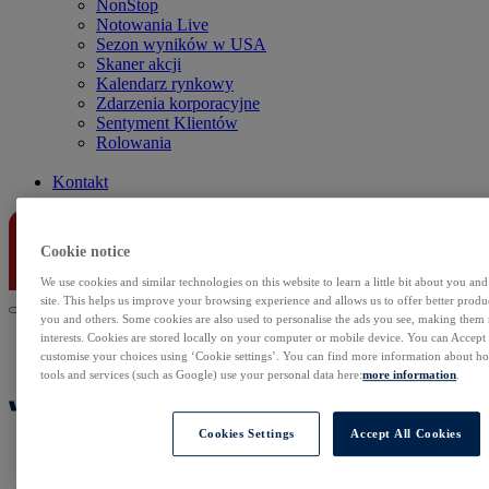
NonStop
Notowania Live
Sezon wyników w USA
Skaner akcji
Kalendarz rynkowy
Zdarzenia korporacyjne
Sentyment Klientów
Rolowania
Kontakt
Cookie notice
We use cookies and similar technologies on this website to learn a little bit about you an
site. This helps us improve your browsing experience and allows us to offer better produc
you and others. Some cookies are also used to personalise the ads you see, making them
interests. Cookies are stored locally on your computer or mobile device. You can Accept o
customise your choices using ‘Cookie settings’. You can find more information about 
tools and services (such as Google) use your personal data here:
more information
.
Cookies Settings
Accept All Cookies