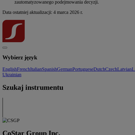
zautomatyzowanego podejmowania decyzji.
Data ostatniej aktualizacji: 4 marca 2026 r.
Wybierz język
English
French
Italian
Spanish
German
Portuguese
Dutch
Czech
Latvian
L
Ukrainian
Szukaj instrumentu
CoStar Group Inc.