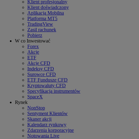
Klient profesjonalny
Klient doświadczony
Aplikacja Mobilna
Platforma MT5
TradingView
Zasil rachunek
Pobierz
W co Inwestować
Forex
Akcje
ETF
Akcje CFD
Indeksy CFD
Surowce CFD
ETF Fundusze CFD
Kryptowaluty CFD
Specyfikacja instrumentów
SpaceX
Rynek
NonStop
Sentyment Klientów
Skaner akcji
Kalendarz rynkowy
Zdarzenia korporacyjne
Notowania Live