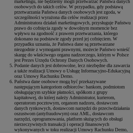
marketingu, nie będziemy mogli przetwarzać Państwa danych
osobowych do takich celów. W przypadku, gdy podstawą
przetwarzania Państwa danych osobowych jest zgoda, w
szczególności wyrażona dla celów realizacji przez
Administratora działań marketingowych, przysługuje Państwu
prawo do cofnięcia zgody w dowolnym momencie bez
wpływu na zgodność z prawem przetwarzania, którego
dokonano na podstawie zgody przed jej cofnięciem. W
przypadku uznania, że Państwa dane są przetwarzane
niezgodnie z wymogami prawnymi, możecie Państwo wnieść
skargę do właściwego organu nadzorczego, którym w Polsce
jest Prezes Urzędu Ochrony Danych Osobowych.
Podanie danych jest dobrowolne, lecz niezbędne dla zawarcia
a także realizacji Umowy o Usługę Informacyjno-Edukacyjną
oraz Umowy Rachunku Demo.
Państwa dane osobowe mogą być przekazywane
następującym kategoriom odbiorców: bankom, podmiotom
obsługującym szybkie płatności, spółkom z grupy
kapitałowej, do której należy Administrator, kurierom,
operatorom pocztowym, organom nadzoru, dostawcom
danych rynkowych, dostawcom narzędzi do przeciwdziałania
oszustwom (antyfraudowym) oraz AML, dostawcom
narzędzi, oprogramowania, platform służących do obsługi
nierzeczywistych transakcji i operacji finansowych
wykonywanych w toku realizacji Umowy Rachunku Demo,