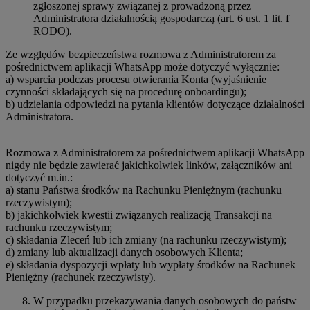
zgłoszonej sprawy związanej z prowadzoną przez
Administratora działalnością gospodarczą (art. 6 ust. 1 lit. f
RODO).
Ze względów bezpieczeństwa rozmowa z Administratorem za
pośrednictwem aplikacji WhatsApp może dotyczyć wyłącznie:
a) wsparcia podczas procesu otwierania Konta (wyjaśnienie
czynności składających się na procedurę onboardingu);
b) udzielania odpowiedzi na pytania klientów dotyczące działalności
Administratora.
Rozmowa z Administratorem za pośrednictwem aplikacji WhatsApp
nigdy nie będzie zawierać jakichkolwiek linków, załączników ani
dotyczyć m.in.:
a) stanu Państwa środków na Rachunku Pieniężnym (rachunku
rzeczywistym);
b) jakichkolwiek kwestii związanych realizacją Transakcji na
rachunku rzeczywistym;
c) składania Zleceń lub ich zmiany (na rachunku rzeczywistym);
d) zmiany lub aktualizacji danych osobowych Klienta;
e) składania dyspozycji wpłaty lub wypłaty środków na Rachunek
Pieniężny (rachunek rzeczywisty).
W przypadku przekazywania danych osobowych do państw