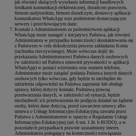
jak również służących wysyłaniu informacji handlowych
środkami komunikacji elektronicznej, doradcom prawnym,
firmom audytorskim, firmom doradczym, dostawcy aplikacji-
komunikatora WhatsApp oraz podmiotom dostarczającym
serwery i przechowującym dane.
Kontakt z Administratorem za pośrednictwem aplikacji
WhatsApp może nastąpić z inicjatywy Państwa, jak również
Administratora w przypadku konieczności skontaktowania się
z Państwem w celu dokończenia procesu zakładania Konta
(rachunku rzeczywistego). Może wówczas dojść do
przekazania Administratorowi Państwa danych osobowych
(w zależności od Państwa ustawień prywatności w aplikacji
WhatsApp) w postaci wizerunku oraz numeru telefonu.
Administrator może zażądać podania Państwa innych danych
osobowych tylko wówczas, gdy będzie to niezbędne do
udzielenia odpowiedzi na Państwa zapytanie lub obsługi
sprawy, której dotyczy kontakt. Podstawą prawną
przetwarzania danych, w zależności od sytuacji, będzie
niezbędność ich przetwarzania do podjęcia działań na żądanie
osoby, której dane dotyczą, przed zawarciem umowy albo
umowa o Usługę Informacyjno-Edukacyjną zawarta przez
Państwa z Administratorem w oparciu o Regulamin Usługi
Informacyjno-Edukacyjnej (art. 6 ust. 1 lit. b RODO), a w
pozostałych przypadkach prawnie uzasadniony interes
Administratora polegający na konieczności rozwiązania