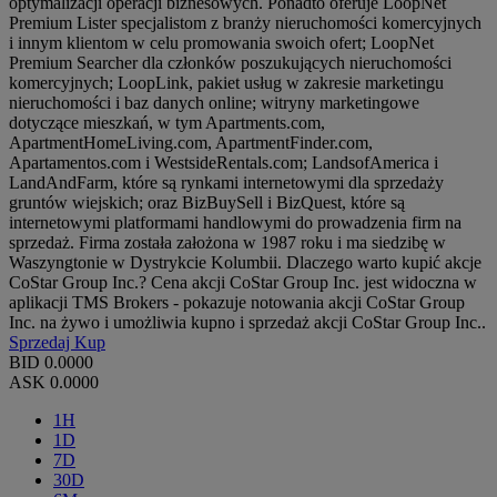
optymalizacji operacji biznesowych. Ponadto oferuje LoopNet
Premium Lister specjalistom z branży nieruchomości komercyjnych
i innym klientom w celu promowania swoich ofert; LoopNet
Premium Searcher dla członków poszukujących nieruchomości
komercyjnych; LoopLink, pakiet usług w zakresie marketingu
nieruchomości i baz danych online; witryny marketingowe
dotyczące mieszkań, w tym Apartments.com,
ApartmentHomeLiving.com, ApartmentFinder.com,
Apartamentos.com i WestsideRentals.com; LandsofAmerica i
LandAndFarm, które są rynkami internetowymi dla sprzedaży
gruntów wiejskich; oraz BizBuySell i BizQuest, które są
internetowymi platformami handlowymi do prowadzenia firm na
sprzedaż. Firma została założona w 1987 roku i ma siedzibę w
Waszyngtonie w Dystrykcie Kolumbii. Dlaczego warto kupić akcje
CoStar Group Inc.? Cena akcji CoStar Group Inc. jest widoczna w
aplikacji TMS Brokers - pokazuje notowania akcji CoStar Group
Inc. na żywo i umożliwia kupno i sprzedaż akcji CoStar Group Inc..
Sprzedaj
Kup
BID
0.0000
ASK
0.0000
1H
1D
7D
30D