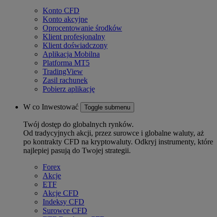
Konto CFD
Konto akcyjne
Oprocentowanie środków
Klient profesjonalny
Klient doświadczony
Aplikacja Mobilna
Platforma MT5
TradingView
Zasil rachunek
Pobierz aplikację
W co Inwestować
Toggle submenu
Twój dostęp do globalnych rynków.
Od tradycyjnych akcji, przez surowce i globalne waluty, aż
po kontrakty CFD na kryptowaluty. Odkryj instrumenty, które
najlepiej pasują do Twojej strategii.
Forex
Akcje
ETF
Akcje CFD
Indeksy CFD
Surowce CFD