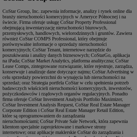
CoStar Group, Inc. zapewnia informacje, analizy i rynek online dla
branży nieruchomości komercyjnych w Ameryce Północnej i na
świecie. Firma oferuje usługę CoStar Property Professional
obejmującą inwentaryzację nieruchomości biurowych,
przemysłowych, handlowych, wielorodzinnych i gruntów. Zawiera
również CoStar COMPS Professional, który obejmuje
porównywalne informacje o sprzedaży nieruchomości
komercyjnych; CoStar Tenant, internetowe narzędzie do
poszukiwania i analizy danych biznesowych; CoStarGo, aplikacja
na iPada; CoStar Market Analytics, platforma analityczna; CoStar
Lease Comps, zintegrowane rozwiązanie, które rejestruje, zarządza,
konserwuje i analizuje dane dotyczące najmu; CoStar Advertising w
celu sprzedaży powierzchni do wynajęcia lub nieruchomości na
sprzedaż; oraz Strategia portfela CoStar w celu spełnienia potrzeb
badawczych właścicieli nieruchomości komercyjnych, inwestorów,
pożyczkodawców i rządowych organów regulacyjnych. Ponadto
firma oferuje CoStar Investment Analysis Portfolio Maximizer,
CoStar Investment Analysis Request, CoStar Real Estate Manager
Corporate Edition i CoStar Real Estate Manager Retail Edition,
które są oprogramowaniem do zarządzania
nieruchomościami; CoStar Private Sale Network, która zapewnia
klientom specjalnie zaprojektowane i markowe strony
internetowe; oraz aplikacje maklerskie CoStar do zarządzania i