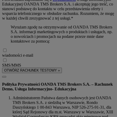
Edukacyjnej OANDA TMS Brokers S.A. i akceptuję jego treść, co
stanowi podstawę do kontaktu w celu przedstawienia oferty i
wsparcia telefonicznego w obsłudze rachunku. Rozumiem, że mogę
w każdej chwili zrezygnować z tej usługi.*
Wyrażam zgodę na otrzymywanie od OANDA TMS Brokers
S.A. informacji marketingowych o produktach i usługach, np.
o nowościach i promocjach na podane przeze mnie dane
kontaktowe za pomocą:
wiadomości e-mail
SMS/MMS
OTWÓRZ RACHUNEK TESTOWY »
Polityka Prywatności OANDA TMS Brokers S.A. – Rachunek
Demo, Usługa Informacyjno- Edukacyjna
Administratorem Państwa danych osobowych jest OANDA
TMS Brokers S.A. z siedzibą w Warszawie, Rondo
Daszyńskiego 1 00-843 Warszawa, NIP 526-275-91-31, dla
której Sąd Rejonowy dla m.st. Warszawy w Warszawie, XIII
Wydział Gospodarczy KRS prowadzi akta rejestrowe pod