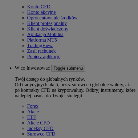
Konto CFD
Konto akcyjne
Oprocentowanie środków
Klient profesjonalny
Klient doświadczony
Aplikacja Mobilna
Platforma MT5
TradingView
Zasil rachunek
Pobierz aplikację
W co Inwestować
Toggle submenu
Twój dostęp do globalnych rynków.
Od tradycyjnych akcji, przez surowce i globalne waluty, aż
po kontrakty CFD na kryptowaluty. Odkryj instrumenty, które
najlepiej pasują do Twojej strategii.
Forex
Akcje
ETF
Akcje CFD
Indeksy CFD
Surowce CFD