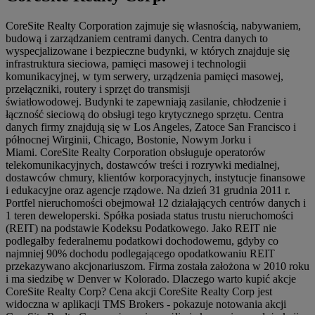
CoreSite Realty Corporation zajmuje się własnością, nabywaniem,
budową i zarządzaniem centrami danych. Centra danych to
wyspecjalizowane i bezpieczne budynki, w których znajduje się
infrastruktura sieciowa, pamięci masowej i technologii
komunikacyjnej, w tym serwery, urządzenia pamięci masowej,
przełączniki, routery i sprzęt do transmisji
światłowodowej. Budynki te zapewniają zasilanie, chłodzenie i
łączność sieciową do obsługi tego krytycznego sprzętu. Centra
danych firmy znajdują się w Los Angeles, Zatoce San Francisco i
północnej Wirginii, Chicago, Bostonie, Nowym Jorku i
Miami. CoreSite Realty Corporation obsługuje operatorów
telekomunikacyjnych, dostawców treści i rozrywki medialnej,
dostawców chmury, klientów korporacyjnych, instytucje finansowe
i edukacyjne oraz agencje rządowe. Na dzień 31 grudnia 2011 r.
Portfel nieruchomości obejmował 12 działających centrów danych i
1 teren deweloperski. Spółka posiada status trustu nieruchomości
(REIT) na podstawie Kodeksu Podatkowego. Jako REIT nie
podlegałby federalnemu podatkowi dochodowemu, gdyby co
najmniej 90% dochodu podlegającego opodatkowaniu REIT
przekazywano akcjonariuszom. Firma została założona w 2010 roku
i ma siedzibę w Denver w Kolorado. Dlaczego warto kupić akcje
CoreSite Realty Corp? Cena akcji CoreSite Realty Corp jest
widoczna w aplikacji TMS Brokers - pokazuje notowania akcji