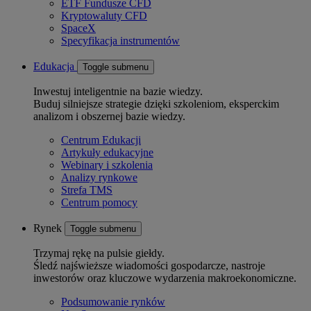
ETF Fundusze CFD
Kryptowaluty CFD
SpaceX
Specyfikacja instrumentów
Edukacja
Toggle submenu
Inwestuj inteligentnie na bazie wiedzy.
Buduj silniejsze strategie dzięki szkoleniom, eksperckim
analizom i obszernej bazie wiedzy.
Centrum Edukacji
Artykuły edukacyjne
Webinary i szkolenia
Analizy rynkowe
Strefa TMS
Centrum pomocy
Rynek
Toggle submenu
Trzymaj rękę na pulsie giełdy.
Śledź najświeższe wiadomości gospodarcze, nastroje
inwestorów oraz kluczowe wydarzenia makroekonomiczne.
Podsumowanie rynków