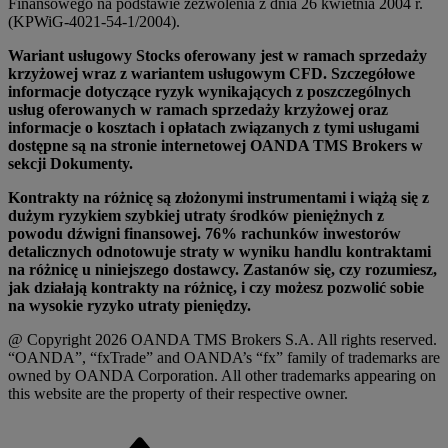
Finansowego na podstawie zezwolenia z dnia 26 kwietnia 2004 r.
(KPWiG-4021-54-1/2004).
Wariant usługowy Stocks oferowany jest w ramach sprzedaży
krzyżowej wraz z wariantem usługowym CFD. Szczegółowe
informacje dotyczące ryzyk wynikających z poszczególnych
usług oferowanych w ramach sprzedaży krzyżowej oraz
informacje o kosztach i opłatach związanych z tymi usługami
dostępne są na stronie internetowej OANDA TMS Brokers w
sekcji Dokumenty.
Kontrakty na różnicę są złożonymi instrumentami i wiążą się z
dużym ryzykiem szybkiej utraty środków pieniężnych z
powodu dźwigni finansowej. 76% rachunków inwestorów
detalicznych odnotowuje straty w wyniku handlu kontraktami
na różnicę u niniejszego dostawcy. Zastanów się, czy rozumiesz,
jak działają kontrakty na różnicę, i czy możesz pozwolić sobie
na wysokie ryzyko utraty pieniędzy.
@ Copyright 2026 OANDA TMS Brokers S.A. All rights reserved.
“OANDA”, “fxTrade” and OANDA’s “fx” family of trademarks are
owned by OANDA Corporation. All other trademarks appearing on
this website are the property of their respective owner.