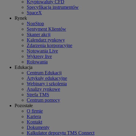
Kryptowaluty CFD
Specyfikacja instrumentów
SpaceX
Rynek
NonStop
Sentyment Klientów
Skaner akcji
Kalendarz rynkowy
Zdarzenia korporacyjne
Notowania Live
Wykresy live
Rolowania
Edukacja
Centrum Edukacji
Artykuły edukacyjne
Webinary i szkolenia
Analizy rynkowe
Strefa TMS
Centrum pomocy
Pozostałe
O firmie
Kariera
Kontakt
Dokumenty
Kalkulator depozytu TMS Connect