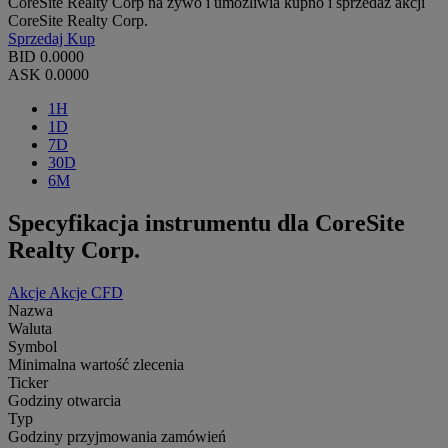
CoreSite Realty Corp na żywo i umożliwia kupno i sprzedaż akcji
CoreSite Realty Corp.
Sprzedaj
Kup
BID
0.0000
ASK
0.0000
1H
1D
7D
30D
6M
Specyfikacja instrumentu dla CoreSite
Realty Corp.
Akcje
Akcje CFD
Nazwa
Waluta
Symbol
Minimalna wartość zlecenia
Ticker
Godziny otwarcia
Typ
Godziny przyjmowania zamówień