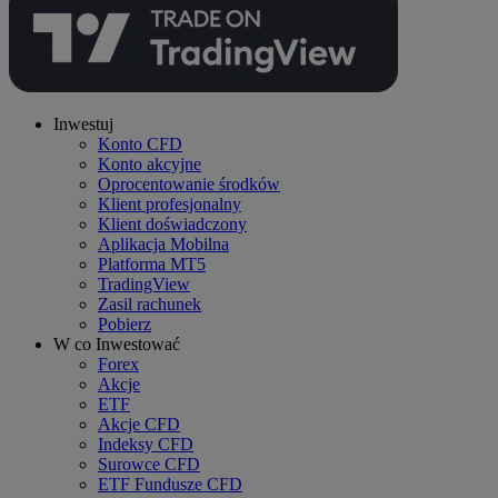
Inwestuj
Konto CFD
Konto akcyjne
Oprocentowanie środków
Klient profesjonalny
Klient doświadczony
Aplikacja Mobilna
Platforma MT5
TradingView
Zasil rachunek
Pobierz
W co Inwestować
Forex
Akcje
ETF
Akcje CFD
Indeksy CFD
Surowce CFD
ETF Fundusze CFD