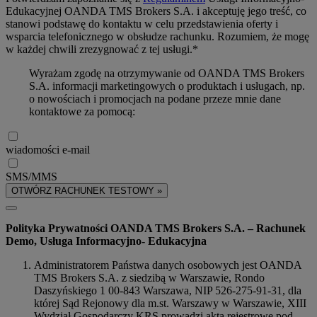
Edukacyjnej OANDA TMS Brokers S.A. i akceptuję jego treść, co
stanowi podstawę do kontaktu w celu przedstawienia oferty i
wsparcia telefonicznego w obsłudze rachunku. Rozumiem, że mogę
w każdej chwili zrezygnować z tej usługi.*
Wyrażam zgodę na otrzymywanie od OANDA TMS Brokers
S.A. informacji marketingowych o produktach i usługach, np.
o nowościach i promocjach na podane przeze mnie dane
kontaktowe za pomocą:
wiadomości e-mail
SMS/MMS
OTWÓRZ RACHUNEK TESTOWY »
Polityka Prywatności OANDA TMS Brokers S.A. – Rachunek
Demo, Usługa Informacyjno- Edukacyjna
Administratorem Państwa danych osobowych jest OANDA
TMS Brokers S.A. z siedzibą w Warszawie, Rondo
Daszyńskiego 1 00-843 Warszawa, NIP 526-275-91-31, dla
której Sąd Rejonowy dla m.st. Warszawy w Warszawie, XIII
Wydział Gospodarczy KRS prowadzi akta rejestrowe pod