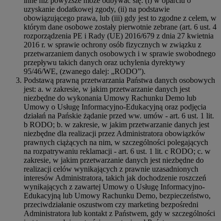
inne niż powyższe może odbywać się: (i) w oparciu o
uzyskanie dodatkowej zgody, (ii) na podstawie
obowiązującego prawa, lub (iii) gdy jest to zgodne z celem, w
którym dane osobowe zostały pierwotnie zebrane (art. 6 ust. 4
rozporządzenia PE i Rady (UE) 2016/679 z dnia 27 kwietnia
2016 r. w sprawie ochrony osób fizycznych w związku z
przetwarzaniem danych osobowych i w sprawie swobodnego
przepływu takich danych oraz uchylenia dyrektywy
95/46/WE, (zwanego dalej: „RODO”).
Podstawą prawną przetwarzania Państwa danych osobowych
jest: a. w zakresie, w jakim przetwarzanie danych jest
niezbędne do wykonania Umowy Rachunku Demo lub
Umowy o Usługę Informacyjno-Edukacyjną oraz podjęcia
działań na Pańskie żądanie przed ww. umów - art. 6 ust. 1 lit.
b RODO; b. w zakresie, w jakim przetwarzanie danych jest
niezbędne dla realizacji przez Administratora obowiązków
prawnych ciążących na nim, w szczególności polegających
na rozpatrywaniu reklamacji - art. 6 ust. 1 lit. c RODO; c. w
zakresie, w jakim przetwarzanie danych jest niezbędne do
realizacji celów wynikających z prawnie uzasadnionych
interesów Administratora, takich jak dochodzenie roszczeń
wynikających z zawartej Umowy o Usługę Informacyjno-
Edukacyjną lub Umowy Rachunku Demo, bezpieczeństwo,
przeciwdziałanie oszustwom czy marketing bezpośredni
Administratora lub kontakt z Państwem, gdy w szczególności