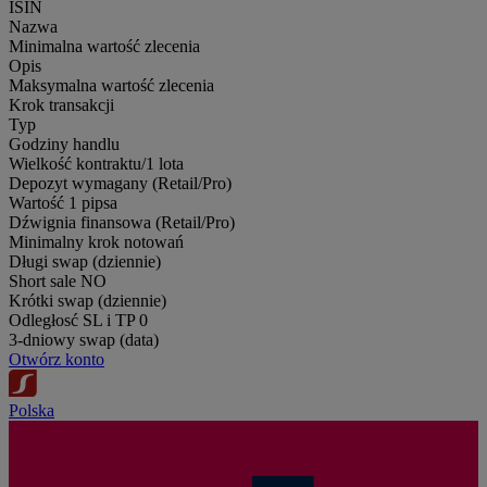
ISIN
Nazwa
Minimalna wartość zlecenia
Opis
Maksymalna wartość zlecenia
Krok transakcji
Typ
Godziny handlu
Wielkość kontraktu/1 lota
Depozyt wymagany (Retail/Pro)
Wartość 1 pipsa
Dźwignia finansowa (Retail/Pro)
Minimalny krok notowań
Długi swap (dziennie)
Short sale
NO
Krótki swap (dziennie)
Odległosć SL i TP
0
3-dniowy swap (data)
Otwórz konto
Polska