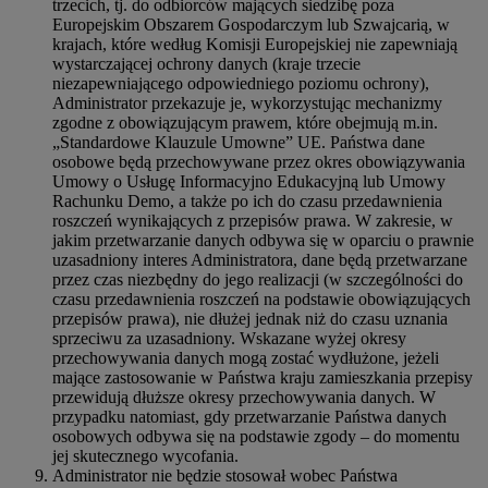
trzecich, tj. do odbiorców mających siedzibę poza
Europejskim Obszarem Gospodarczym lub Szwajcarią, w
krajach, które według Komisji Europejskiej nie zapewniają
wystarczającej ochrony danych (kraje trzecie
niezapewniającego odpowiedniego poziomu ochrony),
Administrator przekazuje je, wykorzystując mechanizmy
zgodne z obowiązującym prawem, które obejmują m.in.
„Standardowe Klauzule Umowne” UE. Państwa dane
osobowe będą przechowywane przez okres obowiązywania
Umowy o Usługę Informacyjno Edukacyjną lub Umowy
Rachunku Demo, a także po ich do czasu przedawnienia
roszczeń wynikających z przepisów prawa. W zakresie, w
jakim przetwarzanie danych odbywa się w oparciu o prawnie
uzasadniony interes Administratora, dane będą przetwarzane
przez czas niezbędny do jego realizacji (w szczególności do
czasu przedawnienia roszczeń na podstawie obowiązujących
przepisów prawa), nie dłużej jednak niż do czasu uznania
sprzeciwu za uzasadniony. Wskazane wyżej okresy
przechowywania danych mogą zostać wydłużone, jeżeli
mające zastosowanie w Państwa kraju zamieszkania przepisy
przewidują dłuższe okresy przechowywania danych. W
przypadku natomiast, gdy przetwarzanie Państwa danych
osobowych odbywa się na podstawie zgody – do momentu
jej skutecznego wycofania.
Administrator nie będzie stosował wobec Państwa