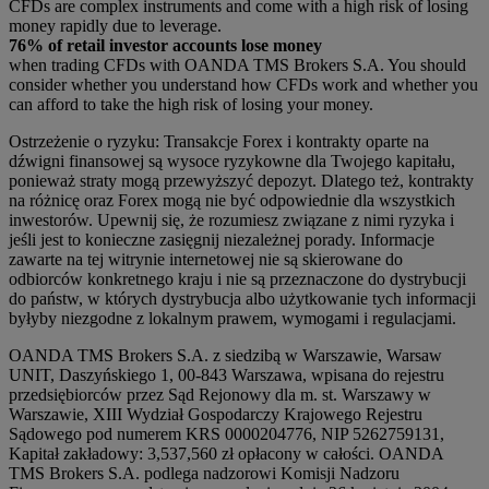
CFDs are complex instruments and come with a high risk of losing
money rapidly due to leverage.
76% of retail investor accounts lose money
when trading CFDs with OANDA TMS Brokers S.A. You should
consider whether you understand how CFDs work and whether you
can afford to take the high risk of losing your money.
Ostrzeżenie o ryzyku: Transakcje Forex i kontrakty oparte na
dźwigni finansowej są wysoce ryzykowne dla Twojego kapitału,
ponieważ straty mogą przewyższyć depozyt. Dlatego też, kontrakty
na różnicę oraz Forex mogą nie być odpowiednie dla wszystkich
inwestorów. Upewnij się, że rozumiesz związane z nimi ryzyka i
jeśli jest to konieczne zasięgnij niezależnej porady. Informacje
zawarte na tej witrynie internetowej nie są skierowane do
odbiorców konkretnego kraju i nie są przeznaczone do dystrybucji
do państw, w których dystrybucja albo użytkowanie tych informacji
byłyby niezgodne z lokalnym prawem, wymogami i regulacjami.
OANDA TMS Brokers S.A. z siedzibą w Warszawie, Warsaw
UNIT, Daszyńskiego 1, 00-843 Warszawa, wpisana do rejestru
przedsiębiorców przez Sąd Rejonowy dla m. st. Warszawy w
Warszawie, XIII Wydział Gospodarczy Krajowego Rejestru
Sądowego pod numerem KRS 0000204776, NIP 5262759131,
Kapitał zakładowy: 3,537,560 zł opłacony w całości. OANDA
TMS Brokers S.A. podlega nadzorowi Komisji Nadzoru