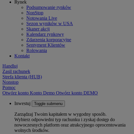
Rynek
Podsumowanie rynków
NonStop
Notowania Live
Sezon wyników w USA
Skaner akcji
Kalendarz rynkowy
Zdarzenia korporacyjne
Sentyment Klientów
Rolowania
Kontakt
Handluj
Zasil rachunek
Strefa klienta (HUB)
Nonstop
Pomoc
Otwórz konto
Konto
Demo
Otwórz konto DEMO
Inwestuj
Toggle submenu
Zarządzaj Twoim kapitałem w wygodny sposób.
Wybierz odpowiedni typ rachunku i zyskaj dostęp do
nowoczesnych platform oraz atrakcyjnego oprocentowania
wolnych środków.