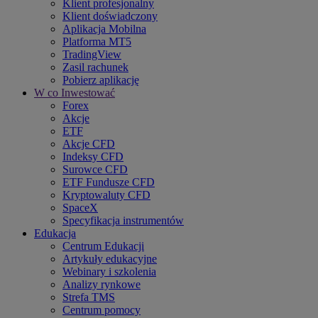
Klient profesjonalny
Klient doświadczony
Aplikacja Mobilna
Platforma MT5
TradingView
Zasil rachunek
Pobierz aplikację
W co Inwestować
Forex
Akcje
ETF
Akcje CFD
Indeksy CFD
Surowce CFD
ETF Fundusze CFD
Kryptowaluty CFD
SpaceX
Specyfikacja instrumentów
Edukacja
Centrum Edukacji
Artykuły edukacyjne
Webinary i szkolenia
Analizy rynkowe
Strefa TMS
Centrum pomocy