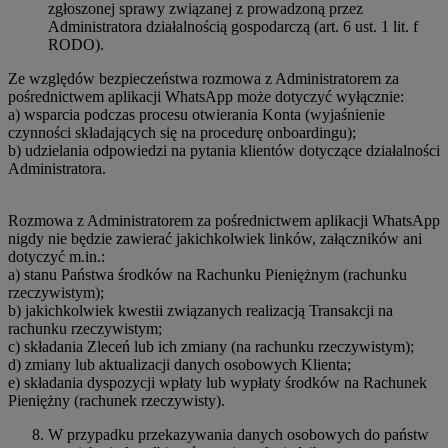
zgłoszonej sprawy związanej z prowadzoną przez
Administratora działalnością gospodarczą (art. 6 ust. 1 lit. f
RODO).
Ze względów bezpieczeństwa rozmowa z Administratorem za
pośrednictwem aplikacji WhatsApp może dotyczyć wyłącznie:
a) wsparcia podczas procesu otwierania Konta (wyjaśnienie
czynności składających się na procedurę onboardingu);
b) udzielania odpowiedzi na pytania klientów dotyczące działalności
Administratora.
Rozmowa z Administratorem za pośrednictwem aplikacji WhatsApp
nigdy nie będzie zawierać jakichkolwiek linków, załączników ani
dotyczyć m.in.:
a) stanu Państwa środków na Rachunku Pieniężnym (rachunku
rzeczywistym);
b) jakichkolwiek kwestii związanych realizacją Transakcji na
rachunku rzeczywistym;
c) składania Zleceń lub ich zmiany (na rachunku rzeczywistym);
d) zmiany lub aktualizacji danych osobowych Klienta;
e) składania dyspozycji wpłaty lub wypłaty środków na Rachunek
Pieniężny (rachunek rzeczywisty).
W przypadku przekazywania danych osobowych do państw