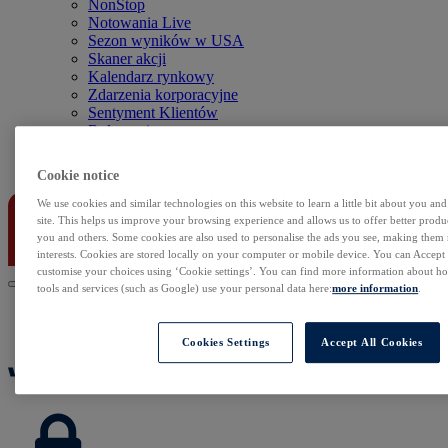
NonStop
Notowania Live
Sezon wyników w USA
Skaner akcji
Kalendarz rynkowy
Zdarzenia korporacyjne
Sentyment Klientów
Rolowania
Kontakt
Cookie notice
We use cookies and similar technologies on this website to learn a little bit about you an
site. This helps us improve your browsing experience and allows us to offer better produc
you and others. Some cookies are also used to personalise the ads you see, making them
interests. Cookies are stored locally on your computer or mobile device. You can Accept o
customise your choices using ‘Cookie settings’. You can find more information about 
tools and services (such as Google) use your personal data here:
more information
.
Cookies Settings
Accept All Cookies