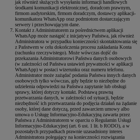
jak również służących wysyłaniu informacji handlowych
środkami komunikacji elektronicznej, doradcom prawnym,
firmom audytorskim, firmom doradczym, dostawcy aplikacji-
komunikatora WhatsApp oraz podmiotom dostarczającym
serwery i przechowującym dane.
Kontakt z Administratorem za pośrednictwem aplikacji
WhatsApp może nastąpić z inicjatywy Państwa, jak również
Administratora w przypadku konieczności skontaktowania się
z Państwem w celu dokończenia procesu zakładania Konta
(rachunku rzeczywistego). Może wówczas dojść do
przekazania Administratorowi Państwa danych osobowych
(w zależności od Państwa ustawień prywatności w aplikacji
WhatsApp) w postaci wizerunku oraz numeru telefonu.
Administrator może zażądać podania Państwa innych danych
osobowych tylko wówczas, gdy będzie to niezbędne do
udzielenia odpowiedzi na Państwa zapytanie lub obsługi
sprawy, której dotyczy kontakt. Podstawą prawną
przetwarzania danych, w zależności od sytuacji, będzie
niezbędność ich przetwarzania do podjęcia działań na żądanie
osoby, której dane dotyczą, przed zawarciem umowy albo
umowa o Usługę Informacyjno-Edukacyjną zawarta przez
Państwa z Administratorem w oparciu o Regulamin Usługi
Informacyjno-Edukacyjnej (art. 6 ust. 1 lit. b RODO), a w
pozostałych przypadkach prawnie uzasadniony interes
Administratora polegający na konieczności rozwiązania