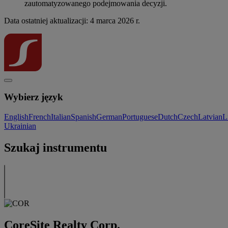
zautomatyzowanego podejmowania decyzji.
Data ostatniej aktualizacji: 4 marca 2026 r.
Wybierz język
English
French
Italian
Spanish
German
Portuguese
Dutch
Czech
Latvian
L
Ukrainian
Szukaj instrumentu
CoreSite Realty Corp.