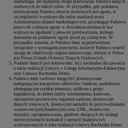
marketingu, nie będziemy mogli przetwarzać Państwa danych
osobowych do takich celów. W przypadku, gdy podstawą
przetwarzania Państwa danych osobowych jest zgoda, w
szczególności wyrażona dla celów realizacji przez
Administratora działań marketingowych, przysługuje Państwu
prawo do cofnięcia zgody w dowolnym momencie bez
wpływu na zgodność z prawem przetwarzania, którego
dokonano na podstawie zgody przed jej cofnięciem. W
przypadku uznania, że Państwa dane są przetwarzane
niezgodnie z wymogami prawnymi, możecie Państwo wnieść
skargę do właściwego organu nadzorczego, którym w Polsce
jest Prezes Urzędu Ochrony Danych Osobowych.
Podanie danych jest dobrowolne, lecz niezbędne dla zawarcia
a także realizacji Umowy o Usługę Informacyjno-Edukacyjną
oraz Umowy Rachunku Demo.
Państwa dane osobowe mogą być przekazywane
następującym kategoriom odbiorców: bankom, podmiotom
obsługującym szybkie płatności, spółkom z grupy
kapitałowej, do której należy Administrator, kurierom,
operatorom pocztowym, organom nadzoru, dostawcom
danych rynkowych, dostawcom narzędzi do przeciwdziałania
oszustwom (antyfraudowym) oraz AML, dostawcom
narzędzi, oprogramowania, platform służących do obsługi
nierzeczywistych transakcji i operacji finansowych
wykonywanych w toku realizacji Umowy Rachunku Demo,