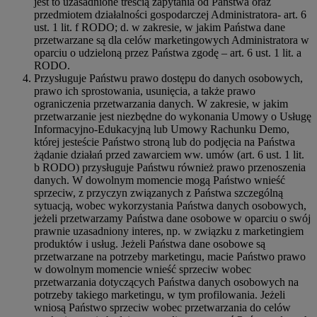
jest to uzasadnione treścią zapytania od Państwa oraz
przedmiotem działalności gospodarczej Administratora- art. 6
ust. 1 lit. f RODO; d. w zakresie, w jakim Państwa dane
przetwarzane są dla celów marketingowych Administratora w
oparciu o udzieloną przez Państwa zgodę – art. 6 ust. 1 lit. a
RODO.
Przysługuje Państwu prawo dostępu do danych osobowych,
prawo ich sprostowania, usunięcia, a także prawo
ograniczenia przetwarzania danych. W zakresie, w jakim
przetwarzanie jest niezbędne do wykonania Umowy o Usługę
Informacyjno-Edukacyjną lub Umowy Rachunku Demo,
której jesteście Państwo stroną lub do podjęcia na Państwa
żądanie działań przed zawarciem ww. umów (art. 6 ust. 1 lit.
b RODO) przysługuje Państwu również prawo przenoszenia
danych. W dowolnym momencie mogą Państwo wnieść
sprzeciw, z przyczyn związanych z Państwa szczególną
sytuacją, wobec wykorzystania Państwa danych osobowych,
jeżeli przetwarzamy Państwa dane osobowe w oparciu o swój
prawnie uzasadniony interes, np. w związku z marketingiem
produktów i usług. Jeżeli Państwa dane osobowe są
przetwarzane na potrzeby marketingu, macie Państwo prawo
w dowolnym momencie wnieść sprzeciw wobec
przetwarzania dotyczących Państwa danych osobowych na
potrzeby takiego marketingu, w tym profilowania. Jeżeli
wniosą Państwo sprzeciw wobec przetwarzania do celów