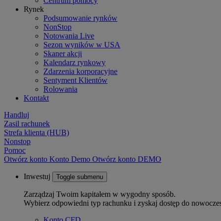
Centrum pomocy
Rynek
Podsumowanie rynków
NonStop
Notowania Live
Sezon wyników w USA
Skaner akcji
Kalendarz rynkowy
Zdarzenia korporacyjne
Sentyment Klientów
Rolowania
Kontakt
Handluj
Zasil rachunek
Strefa klienta (HUB)
Nonstop
Pomoc
Otwórz konto
Konto
Demo
Otwórz konto DEMO
Inwestuj
Toggle submenu
Zarządzaj Twoim kapitałem w wygodny sposób.
Wybierz odpowiedni typ rachunku i zyskaj dostęp do nowocze
Konto CFD