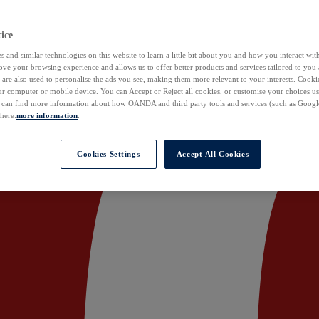
ice
 and similar technologies on this website to learn a little bit about you and how you interact with
ove your browsing experience and allows us to offer better products and services tailored to you 
are also used to personalise the ads you see, making them more relevant to your interests. Cookie
ur computer or mobile device. You can Accept or Reject all cookies, or customise your choices u
u can find more information about how OANDA and third party tools and services (such as Googl
 here:
more information
.
Cookies Settings
Accept All Cookies