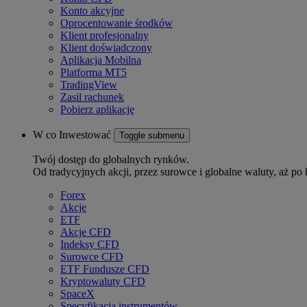
Konto akcyjne
Oprocentowanie środków
Klient profesjonalny
Klient doświadczony
Aplikacja Mobilna
Platforma MT5
TradingView
Zasil rachunek
Pobierz aplikację
W co Inwestować
Toggle submenu
Twój dostęp do globalnych rynków.
Od tradycyjnych akcji, przez surowce i globalne waluty, aż po 
Forex
Akcje
ETF
Akcje CFD
Indeksy CFD
Surowce CFD
ETF Fundusze CFD
Kryptowaluty CFD
SpaceX
Specyfikacja instrumentów