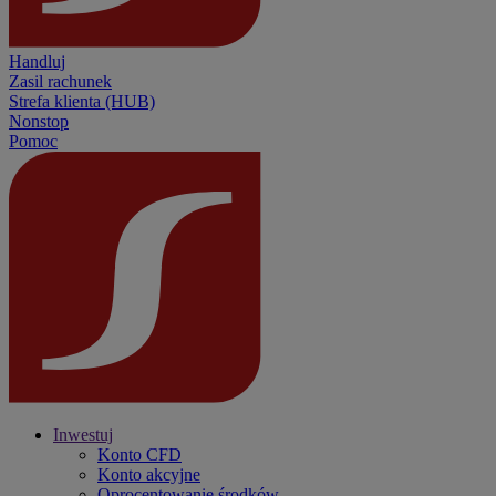
Handluj
Zasil rachunek
Strefa klienta (HUB)
Nonstop
Pomoc
Inwestuj
Konto CFD
Konto akcyjne
Oprocentowanie środków