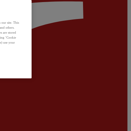
 our site. This
and others.
s are stored
sing ‘Cookie
e) use your