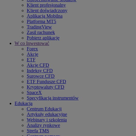
Klient profesjonalny
Klient doświadczony
Aplikacja Mobilna
Platforma MT5
TradingView
Zasil rachunek
Pobierz aplikację
W co Inwestować
Forex
Akcje
ETF
Akcje CFD
Indeksy CFD
Surowce CFD
ETF Fundusze CFD
Kryptowaluty CFD
SpaceX
Specyfikacja instrumentów
Edukacja
Centrum Edukacji
Artykuły edukacyjne
Webinary i szkolenia
Analizy rynkowe
Strefa TMS