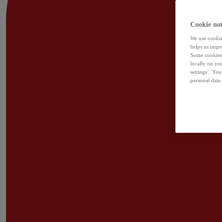
Cookie not
We use cookies
helps us impr
Some cookies 
locally on yo
settings’. Yo
personal data