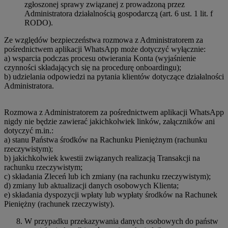
zgłoszonej sprawy związanej z prowadzoną przez
Administratora działalnością gospodarczą (art. 6 ust. 1 lit. f
RODO).
Ze względów bezpieczeństwa rozmowa z Administratorem za
pośrednictwem aplikacji WhatsApp może dotyczyć wyłącznie:
a) wsparcia podczas procesu otwierania Konta (wyjaśnienie
czynności składających się na procedurę onboardingu);
b) udzielania odpowiedzi na pytania klientów dotyczące działalności
Administratora.
Rozmowa z Administratorem za pośrednictwem aplikacji WhatsApp
nigdy nie będzie zawierać jakichkolwiek linków, załączników ani
dotyczyć m.in.:
a) stanu Państwa środków na Rachunku Pieniężnym (rachunku
rzeczywistym);
b) jakichkolwiek kwestii związanych realizacją Transakcji na
rachunku rzeczywistym;
c) składania Zleceń lub ich zmiany (na rachunku rzeczywistym);
d) zmiany lub aktualizacji danych osobowych Klienta;
e) składania dyspozycji wpłaty lub wypłaty środków na Rachunek
Pieniężny (rachunek rzeczywisty).
W przypadku przekazywania danych osobowych do państw