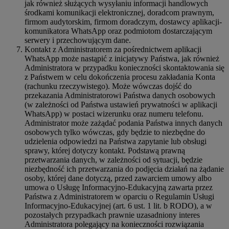
jak również służących wysyłaniu informacji handlowych
środkami komunikacji elektronicznej, doradcom prawnym,
firmom audytorskim, firmom doradczym, dostawcy aplikacji-
komunikatora WhatsApp oraz podmiotom dostarczającym
serwery i przechowującym dane.
Kontakt z Administratorem za pośrednictwem aplikacji
WhatsApp może nastąpić z inicjatywy Państwa, jak również
Administratora w przypadku konieczności skontaktowania się
z Państwem w celu dokończenia procesu zakładania Konta
(rachunku rzeczywistego). Może wówczas dojść do
przekazania Administratorowi Państwa danych osobowych
(w zależności od Państwa ustawień prywatności w aplikacji
WhatsApp) w postaci wizerunku oraz numeru telefonu.
Administrator może zażądać podania Państwa innych danych
osobowych tylko wówczas, gdy będzie to niezbędne do
udzielenia odpowiedzi na Państwa zapytanie lub obsługi
sprawy, której dotyczy kontakt. Podstawą prawną
przetwarzania danych, w zależności od sytuacji, będzie
niezbędność ich przetwarzania do podjęcia działań na żądanie
osoby, której dane dotyczą, przed zawarciem umowy albo
umowa o Usługę Informacyjno-Edukacyjną zawarta przez
Państwa z Administratorem w oparciu o Regulamin Usługi
Informacyjno-Edukacyjnej (art. 6 ust. 1 lit. b RODO), a w
pozostałych przypadkach prawnie uzasadniony interes
Administratora polegający na konieczności rozwiązania