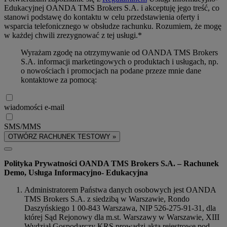
Edukacyjnej OANDA TMS Brokers S.A. i akceptuję jego treść, co
stanowi podstawę do kontaktu w celu przedstawienia oferty i
wsparcia telefonicznego w obsłudze rachunku. Rozumiem, że mogę
w każdej chwili zrezygnować z tej usługi.*
Wyrażam zgodę na otrzymywanie od OANDA TMS Brokers
S.A. informacji marketingowych o produktach i usługach, np.
o nowościach i promocjach na podane przeze mnie dane
kontaktowe za pomocą:
wiadomości e-mail
SMS/MMS
OTWÓRZ RACHUNEK TESTOWY »
Polityka Prywatności OANDA TMS Brokers S.A. – Rachunek
Demo, Usługa Informacyjno- Edukacyjna
Administratorem Państwa danych osobowych jest OANDA
TMS Brokers S.A. z siedzibą w Warszawie, Rondo
Daszyńskiego 1 00-843 Warszawa, NIP 526-275-91-31, dla
której Sąd Rejonowy dla m.st. Warszawy w Warszawie, XIII
Wydział Gospodarczy KRS prowadzi akta rejestrowe pod