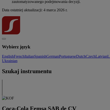
zautomatyzowanego podejmowania decyzji.
Data ostatniej aktualizacji: 4 marca 2026 r.
Wybierz język
English
French
Italian
Spanish
German
Portuguese
Dutch
Czech
Latvian
L
Ukrainian
Szukaj instrumentu
Coca-Cola Femsa SAB de CV