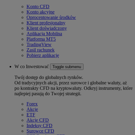
Konto CFD
Konto akcyjne
Oprocentowanie środków
Klient profesjonalny
Klient doświadczony
Aplikacja Mobilna
Platforma MT5
TradingView
Zasil rachunek
Pobierz aplikację
W co Inwestować
Toggle submenu
Twój dostęp do globalnych rynków.
Od tradycyjnych akcji, przez surowce i globalne waluty, aż
po kontrakty CFD na kryptowaluty. Odkryj instrumenty, które
najlepiej pasują do Twojej strategii.
Forex
Akcje
ETF
Akcje CFD
Indeksy CFD
Surowce CFD