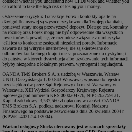
consider whether you understand how CFDs work and whether you
can afford to take the high risk of losing your money.
Ostrzeżenie o ryzyku: Transakcje Forex i kontrakty oparte na
dźwigni finansowej są wysoce ryzykowne dla Twojego kapitału,
ponieważ straty mogą przewyższyć depozyt. Dlatego też, kontrakty
na różnicę oraz Forex mogą nie być odpowiednie dla wszystkich
inwestorów. Upewnij się, że rozumiesz związane z nimi ryzyka i
jeśli jest to konieczne zasięgnij niezależnej porady. Informacje
zawarte na tej witrynie internetowej nie są skierowane do
odbiorców konkretnego kraju i nie są przeznaczone do dystrybucji
do państw, w których dystrybucja albo użytkowanie tych informacji
byłyby niezgodne z lokalnym prawem, wymogami i regulacjami.
OANDA TMS Brokers S.A. z siedzibą w Warszawie, Warsaw
UNIT, Daszyńskiego 1, 00-843 Warszawa, wpisana do rejestru
przedsiębiorców przez Sąd Rejonowy dla m. st. Warszawy w
Warszawie, XIII Wydział Gospodarczy Krajowego Rejestru
Sądowego pod numerem KRS 0000204776, NIP 5262759131,
Kapitał zakładowy: 3,537,560 zł opłacony w całości. OANDA
TMS Brokers S.A. podlega nadzorowi Komisji Nadzoru
Finansowego na podstawie zezwolenia z dnia 26 kwietnia 2004 r.
(KPWiG-4021-54-1/2004).
Wariant usługowy Stocks oferowany jest w ramach sprzedaży
krzyżowej wraz z wariantem usługowym CFD. Szczegółowe