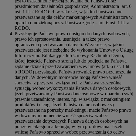
jest to uzasadnione treścią zapytania od Państwa oraz
przedmiotem działalności gospodarczej Administratora- art. 6
ust. 1 lit. f RODO; d. w zakresie, w jakim Państwa dane
przetwarzane są dla celów marketingowych Administratora w
oparciu o udzieloną przez Państwa zgodę – art. 6 ust. 1 lit. a
RODO.
Przysługuje Państwu prawo dostępu do danych osobowych,
prawo ich sprostowania, usunięcia, a także prawo
ograniczenia przetwarzania danych. W zakresie, w jakim
przetwarzanie jest niezbędne do wykonania Umowy o Usługę
Informacyjno-Edukacyjną lub Umowy Rachunku Demo,
której jesteście Państwo stroną lub do podjęcia na Państwa
żądanie działań przed zawarciem ww. umów (art. 6 ust. 1 lit.
b RODO) przysługuje Państwu również prawo przenoszenia
danych. W dowolnym momencie mogą Państwo wnieść
sprzeciw, z przyczyn związanych z Państwa szczególną
sytuacją, wobec wykorzystania Państwa danych osobowych,
jeżeli przetwarzamy Państwa dane osobowe w oparciu o swój
prawnie uzasadniony interes, np. w związku z marketingiem
produktów i usług. Jeżeli Państwa dane osobowe są
przetwarzane na potrzeby marketingu, macie Państwo prawo
w dowolnym momencie wnieść sprzeciw wobec
przetwarzania dotyczących Państwa danych osobowych na
potrzeby takiego marketingu, w tym profilowania. Jeżeli
wniosą Państwo sprzeciw wobec przetwarzania do celów