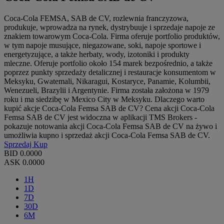
Coca-Cola FEMSA, SAB de CV, rozlewnia franczyzowa,
produkuje, wprowadza na rynek, dystrybuuje i sprzedaje napoje ze
znakiem towarowym Coca-Cola. Firma oferuje portfolio produktów,
w tym napoje musujące, niegazowane, soki, napoje sportowe i
energetyzujące, a także herbaty, wody, izotoniki i produkty
mleczne. Oferuje portfolio około 154 marek bezpośrednio, a także
poprzez punkty sprzedaży detalicznej i restauracje konsumentom w
Meksyku, Gwatemali, Nikaragui, Kostaryce, Panamie, Kolumbii,
Wenezueli, Brazylii i Argentynie. Firma została założona w 1979
roku i ma siedzibę w Mexico City w Meksyku. Dlaczego warto
kupić akcje Coca-Cola Femsa SAB de CV? Cena akcji Coca-Cola
Femsa SAB de CV jest widoczna w aplikacji TMS Brokers -
pokazuje notowania akcji Coca-Cola Femsa SAB de CV na żywo i
umożliwia kupno i sprzedaż akcji Coca-Cola Femsa SAB de CV.
Sprzedaj
Kup
BID
0.0000
ASK
0.0000
1H
1D
7D
30D
6M