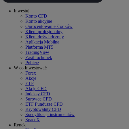
Inwestuj
Konto CFD
Konto akcyjne
Oprocentowanie środków
Klient profesjonalny
Klient doświadczony
Aplikacja Mobilna
Platforma MT5
TradingView
Zasil rachunek
Pobierz
W co Inwestować
Forex
Akcje
ETF
Akcje CFD
Indeksy CFD
Surowce CFD
ETF Fundusze CFD
Kryptowaluty CFD
Specyfikacja instrumentów
SpaceX
Rynek