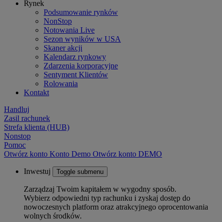
Rynek
Podsumowanie rynków
NonStop
Notowania Live
Sezon wyników w USA
Skaner akcji
Kalendarz rynkowy
Zdarzenia korporacyjne
Sentyment Klientów
Rolowania
Kontakt
Handluj
Zasil rachunek
Strefa klienta (HUB)
Nonstop
Pomoc
Otwórz konto
Konto
Demo
Otwórz konto DEMO
Inwestuj
Toggle submenu
Zarządzaj Twoim kapitałem w wygodny sposób.
Wybierz odpowiedni typ rachunku i zyskaj dostęp do
nowoczesnych platform oraz atrakcyjnego oprocentowania
wolnych środków.