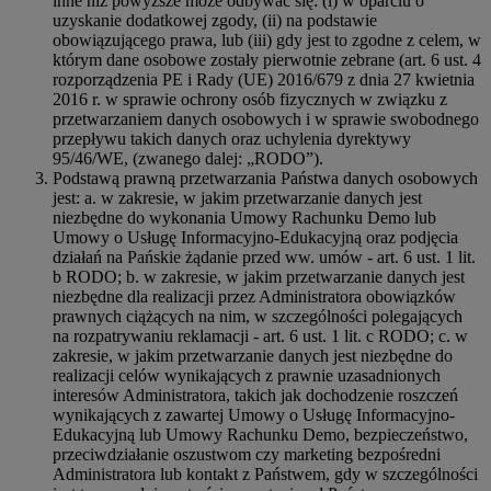
inne niż powyższe może odbywać się: (i) w oparciu o
uzyskanie dodatkowej zgody, (ii) na podstawie
obowiązującego prawa, lub (iii) gdy jest to zgodne z celem, w
którym dane osobowe zostały pierwotnie zebrane (art. 6 ust. 4
rozporządzenia PE i Rady (UE) 2016/679 z dnia 27 kwietnia
2016 r. w sprawie ochrony osób fizycznych w związku z
przetwarzaniem danych osobowych i w sprawie swobodnego
przepływu takich danych oraz uchylenia dyrektywy
95/46/WE, (zwanego dalej: „RODO”).
Podstawą prawną przetwarzania Państwa danych osobowych
jest: a. w zakresie, w jakim przetwarzanie danych jest
niezbędne do wykonania Umowy Rachunku Demo lub
Umowy o Usługę Informacyjno-Edukacyjną oraz podjęcia
działań na Pańskie żądanie przed ww. umów - art. 6 ust. 1 lit.
b RODO; b. w zakresie, w jakim przetwarzanie danych jest
niezbędne dla realizacji przez Administratora obowiązków
prawnych ciążących na nim, w szczególności polegających
na rozpatrywaniu reklamacji - art. 6 ust. 1 lit. c RODO; c. w
zakresie, w jakim przetwarzanie danych jest niezbędne do
realizacji celów wynikających z prawnie uzasadnionych
interesów Administratora, takich jak dochodzenie roszczeń
wynikających z zawartej Umowy o Usługę Informacyjno-
Edukacyjną lub Umowy Rachunku Demo, bezpieczeństwo,
przeciwdziałanie oszustwom czy marketing bezpośredni
Administratora lub kontakt z Państwem, gdy w szczególności