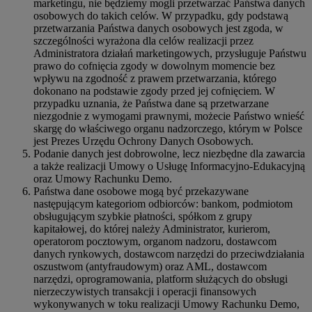
marketingu, nie będziemy mogli przetwarzać Państwa danych
osobowych do takich celów. W przypadku, gdy podstawą
przetwarzania Państwa danych osobowych jest zgoda, w
szczególności wyrażona dla celów realizacji przez
Administratora działań marketingowych, przysługuje Państwu
prawo do cofnięcia zgody w dowolnym momencie bez
wpływu na zgodność z prawem przetwarzania, którego
dokonano na podstawie zgody przed jej cofnięciem. W
przypadku uznania, że Państwa dane są przetwarzane
niezgodnie z wymogami prawnymi, możecie Państwo wnieść
skargę do właściwego organu nadzorczego, którym w Polsce
jest Prezes Urzędu Ochrony Danych Osobowych.
Podanie danych jest dobrowolne, lecz niezbędne dla zawarcia
a także realizacji Umowy o Usługę Informacyjno-Edukacyjną
oraz Umowy Rachunku Demo.
Państwa dane osobowe mogą być przekazywane
następującym kategoriom odbiorców: bankom, podmiotom
obsługującym szybkie płatności, spółkom z grupy
kapitałowej, do której należy Administrator, kurierom,
operatorom pocztowym, organom nadzoru, dostawcom
danych rynkowych, dostawcom narzędzi do przeciwdziałania
oszustwom (antyfraudowym) oraz AML, dostawcom
narzędzi, oprogramowania, platform służących do obsługi
nierzeczywistych transakcji i operacji finansowych
wykonywanych w toku realizacji Umowy Rachunku Demo,