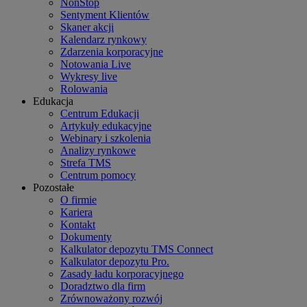
NonStop
Sentyment Klientów
Skaner akcji
Kalendarz rynkowy
Zdarzenia korporacyjne
Notowania Live
Wykresy live
Rolowania
Edukacja
Centrum Edukacji
Artykuły edukacyjne
Webinary i szkolenia
Analizy rynkowe
Strefa TMS
Centrum pomocy
Pozostałe
O firmie
Kariera
Kontakt
Dokumenty
Kalkulator depozytu TMS Connect
Kalkulator depozytu Pro.
Zasady ładu korporacyjnego
Doradztwo dla firm
Zrównoważony rozwój