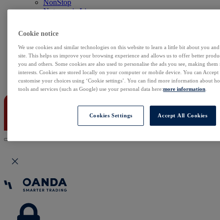
NonStop
Notowania Live
Sezon wyników w USA
Skaner akcji
Cookie notice
Kalendarz rynkowy
Zdarzenia korporacyjne
We use cookies and similar technologies on this website to learn a little bit about you an
Sentyment Klientów
site. This helps us improve your browsing experience and allows us to offer better produc
Rolowania
you and others. Some cookies are also used to personalise the ads you see, making them
interests. Cookies are stored locally on your computer or mobile device. You can Accept o
Kontakt
customise your choices using ‘Cookie settings’. You can find more information about 
tools and services (such as Google) use your personal data here:
more information
.
Cookies Settings
Accept All Cookies