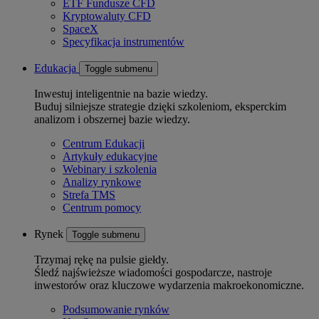
ETF Fundusze CFD
Kryptowaluty CFD
SpaceX
Specyfikacja instrumentów
Edukacja
Toggle submenu
Inwestuj inteligentnie na bazie wiedzy.
Buduj silniejsze strategie dzięki szkoleniom, eksperckim
analizom i obszernej bazie wiedzy.
Centrum Edukacji
Artykuły edukacyjne
Webinary i szkolenia
Analizy rynkowe
Strefa TMS
Centrum pomocy
Rynek
Toggle submenu
Trzymaj rękę na pulsie giełdy.
Śledź najświeższe wiadomości gospodarcze, nastroje
inwestorów oraz kluczowe wydarzenia makroekonomiczne.
Podsumowanie rynków