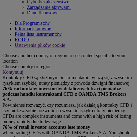
Cyberbezpieczeństwo
Zarządzanie aktywami
Dane finansowe
Dla Programistów
Informacje prawne
Pełna lista instrumentów
RODO
Ustawienia plików cookie
Choose another country or region to see content specific to your
location
Choose country or region
Kontynuuj
Kontrakty CFD są złożonymi instrumentami i wiążą się z wysokim
ryzykiem szybkiej utraty pieniędzy z powodu dźwigni finansowej.
76% rachunków inwestorów detalicznych traci pieniądze
podczas handlu kontraktami CFD z OANDA TMS Brokers
S.A.
Powinieneś rozważyć, czy rozumiesz, jak działają kontrakty CFD i
czy możesz sobie pozwolić na wysokie ryzyko utraty pieniędzy.
CFDs are complex instruments and come with a high risk of losing
money rapidly due to leverage.
76% of retail investor accounts lose money
when trading CFDs with OANDA TMS Brokers S.A. You should