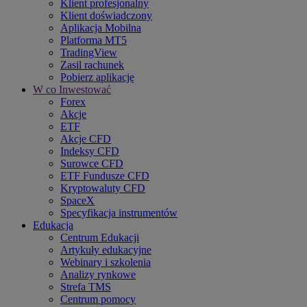
Klient profesjonalny
Klient doświadczony
Aplikacja Mobilna
Platforma MT5
TradingView
Zasil rachunek
Pobierz aplikację
W co Inwestować
Forex
Akcje
ETF
Akcje CFD
Indeksy CFD
Surowce CFD
ETF Fundusze CFD
Kryptowaluty CFD
SpaceX
Specyfikacja instrumentów
Edukacja
Centrum Edukacji
Artykuły edukacyjne
Webinary i szkolenia
Analizy rynkowe
Strefa TMS
Centrum pomocy