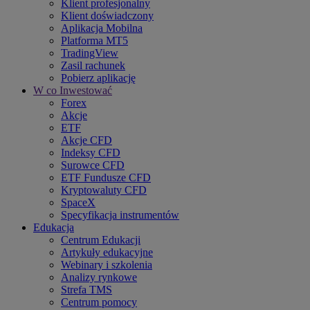
Klient profesjonalny
Klient doświadczony
Aplikacja Mobilna
Platforma MT5
TradingView
Zasil rachunek
Pobierz aplikację
W co Inwestować
Forex
Akcje
ETF
Akcje CFD
Indeksy CFD
Surowce CFD
ETF Fundusze CFD
Kryptowaluty CFD
SpaceX
Specyfikacja instrumentów
Edukacja
Centrum Edukacji
Artykuły edukacyjne
Webinary i szkolenia
Analizy rynkowe
Strefa TMS
Centrum pomocy