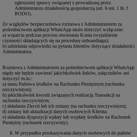
zgłoszonej sprawy związanej z prowadzoną przez
Administratora działalnością gospodarczą (art. 6 ust. 1 lit. f
RODO).
Ze względów bezpieczeństwa rozmowa z Administratorem za
pośrednictwem aplikacji WhatsApp może dotyczyć wyłącznie:
a) wsparcia podczas procesu otwierania Konta (wyjaśnienie
czynności składających się na procedurę onboardingu);
b) udzielania odpowiedzi na pytania klientów dotyczące działalności
Administratora.
Rozmowa z Administratorem za pośrednictwem aplikacji WhatsApp
nigdy nie będzie zawierać jakichkolwiek linków, załączników ani
dotyczyć m.in.:
a) stanu Państwa środków na Rachunku Pieniężnym (rachunku
rzeczywistym);
b) jakichkolwiek kwestii związanych realizacją Transakcji na
rachunku rzeczywistym;
c) składania Zleceń lub ich zmiany (na rachunku rzeczywistym);
d) zmiany lub aktualizacji danych osobowych Klienta;
e) składania dyspozycji wpłaty lub wypłaty środków na Rachunek
Pieniężny (rachunek rzeczywisty).
W przypadku przekazywania danych osobowych do państw