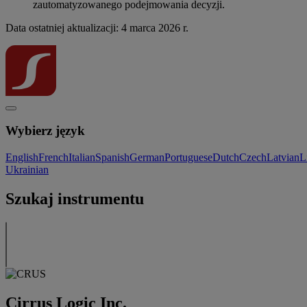
zautomatyzowanego podejmowania decyzji.
Data ostatniej aktualizacji: 4 marca 2026 r.
Wybierz język
English
French
Italian
Spanish
German
Portuguese
Dutch
Czech
Latvian
L
Ukrainian
Szukaj instrumentu
Cirrus Logic Inc.