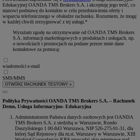
Edukacyjnej OANDA TMS Brokers S.A. i akceptuję jego treść, co
stanowi podstawę do kontaktu w celu przedstawienia oferty i
wsparcia telefonicznego w obsłudze rachunku. Rozumiem, że mogę
w każdej chwili zrezygnować z tej usługi.*
Wyrażam zgodę na otrzymywanie od OANDA TMS Brokers
S.A. informacji marketingowych o produktach i usługach, np.
o nowościach i promocjach na podane przeze mnie dane
kontaktowe za pomocą:
wiadomości e-mail
SMS/MMS
OTWÓRZ RACHUNEK TESTOWY »
Polityka Prywatności OANDA TMS Brokers S.A. – Rachunek
Demo, Usługa Informacyjno- Edukacyjna
Administratorem Państwa danych osobowych jest OANDA
TMS Brokers S.A. z siedzibą w Warszawie, Rondo
Daszyńskiego 1 00-843 Warszawa, NIP 526-275-91-31, dla
której Sąd Rejonowy dla m.st. Warszawy w Warszawie, XIII
Wydział Gospodarczy KRS prowadzi akta rejestrowe pod