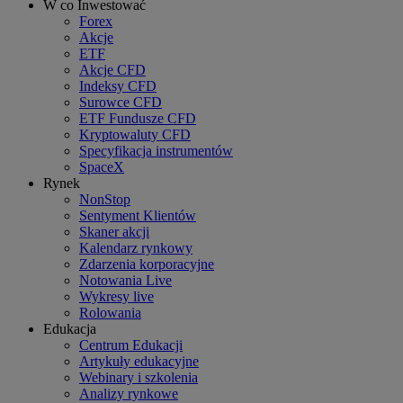
W co Inwestować
Forex
Akcje
ETF
Akcje CFD
Indeksy CFD
Surowce CFD
ETF Fundusze CFD
Kryptowaluty CFD
Specyfikacja instrumentów
SpaceX
Rynek
NonStop
Sentyment Klientów
Skaner akcji
Kalendarz rynkowy
Zdarzenia korporacyjne
Notowania Live
Wykresy live
Rolowania
Edukacja
Centrum Edukacji
Artykuły edukacyjne
Webinary i szkolenia
Analizy rynkowe