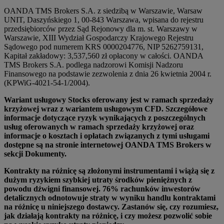
OANDA TMS Brokers S.A. z siedzibą w Warszawie, Warsaw
UNIT, Daszyńskiego 1, 00-843 Warszawa, wpisana do rejestru
przedsiębiorców przez Sąd Rejonowy dla m. st. Warszawy w
Warszawie, XIII Wydział Gospodarczy Krajowego Rejestru
Sądowego pod numerem KRS 0000204776, NIP 5262759131,
Kapitał zakładowy: 3,537,560 zł opłacony w całości. OANDA
TMS Brokers S.A. podlega nadzorowi Komisji Nadzoru
Finansowego na podstawie zezwolenia z dnia 26 kwietnia 2004 r.
(KPWiG-4021-54-1/2004).
Wariant usługowy Stocks oferowany jest w ramach sprzedaży
krzyżowej wraz z wariantem usługowym CFD. Szczegółowe
informacje dotyczące ryzyk wynikających z poszczególnych
usług oferowanych w ramach sprzedaży krzyżowej oraz
informacje o kosztach i opłatach związanych z tymi usługami
dostępne są na stronie internetowej OANDA TMS Brokers w
sekcji Dokumenty.
Kontrakty na różnicę są złożonymi instrumentami i wiążą się z
dużym ryzykiem szybkiej utraty środków pieniężnych z
powodu dźwigni finansowej. 76% rachunków inwestorów
detalicznych odnotowuje straty w wyniku handlu kontraktami
na różnicę u niniejszego dostawcy. Zastanów się, czy rozumiesz,
jak działają kontrakty na różnicę, i czy możesz pozwolić sobie