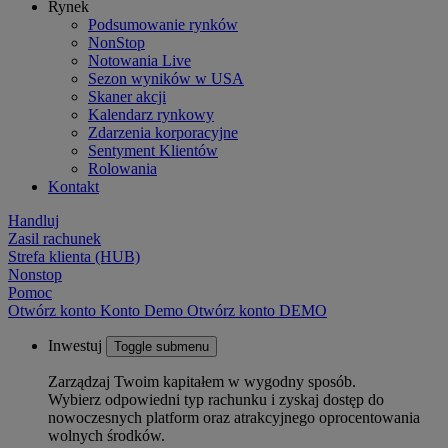
Rynek
Podsumowanie rynków
NonStop
Notowania Live
Sezon wyników w USA
Skaner akcji
Kalendarz rynkowy
Zdarzenia korporacyjne
Sentyment Klientów
Rolowania
Kontakt
Handluj
Zasil rachunek
Strefa klienta (HUB)
Nonstop
Pomoc
Otwórz konto
Konto
Demo
Otwórz konto DEMO
Inwestuj
Toggle submenu
Zarządzaj Twoim kapitałem w wygodny sposób.
Wybierz odpowiedni typ rachunku i zyskaj dostęp do
nowoczesnych platform oraz atrakcyjnego oprocentowania
wolnych środków.