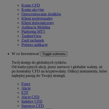
Konto CFD
Konto akcyjne
Oprocentowanie środków
Klient profesjonalny
Klient doświadczony
Aplikacja Mobilna
Platforma MT5
TradingView
Zasil rachunek
Pobierz aplikację
W co Inwestować
Toggle submenu
Twój dostęp do globalnych rynków.
Od tradycyjnych akcji, przez surowce i globalne waluty, aż
po kontrakty CFD na kryptowaluty. Odkryj instrumenty, które
najlepiej pasują do Twojej strategii.
Forex
Akcje
ETF
Akcje CFD
Indeksy CFD
Surowce CFD