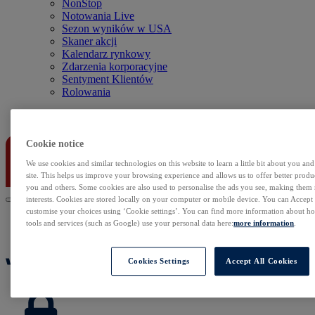
NonStop
Notowania Live
Sezon wyników w USA
Skaner akcji
Kalendarz rynkowy
Zdarzenia korporacyjne
Sentyment Klientów
Rolowania
Kontakt
Cookie notice
We use cookies and similar technologies on this website to learn a little bit about you an
site. This helps us improve your browsing experience and allows us to offer better produc
you and others. Some cookies are also used to personalise the ads you see, making them
interests. Cookies are stored locally on your computer or mobile device. You can Accept o
customise your choices using ‘Cookie settings’. You can find more information about 
tools and services (such as Google) use your personal data here:
more information
.
Cookies Settings
Accept All Cookies