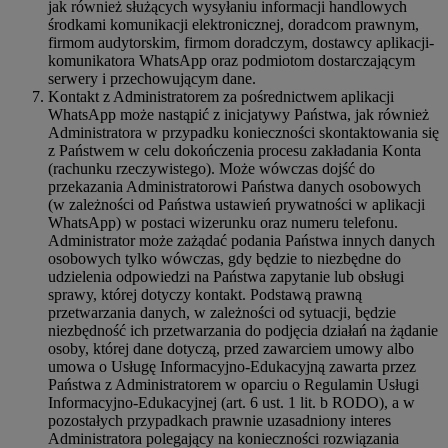
jak również służących wysyłaniu informacji handlowych
środkami komunikacji elektronicznej, doradcom prawnym,
firmom audytorskim, firmom doradczym, dostawcy aplikacji-
komunikatora WhatsApp oraz podmiotom dostarczającym
serwery i przechowującym dane.
Kontakt z Administratorem za pośrednictwem aplikacji
WhatsApp może nastąpić z inicjatywy Państwa, jak również
Administratora w przypadku konieczności skontaktowania się
z Państwem w celu dokończenia procesu zakładania Konta
(rachunku rzeczywistego). Może wówczas dojść do
przekazania Administratorowi Państwa danych osobowych
(w zależności od Państwa ustawień prywatności w aplikacji
WhatsApp) w postaci wizerunku oraz numeru telefonu.
Administrator może zażądać podania Państwa innych danych
osobowych tylko wówczas, gdy będzie to niezbędne do
udzielenia odpowiedzi na Państwa zapytanie lub obsługi
sprawy, której dotyczy kontakt. Podstawą prawną
przetwarzania danych, w zależności od sytuacji, będzie
niezbędność ich przetwarzania do podjęcia działań na żądanie
osoby, której dane dotyczą, przed zawarciem umowy albo
umowa o Usługę Informacyjno-Edukacyjną zawarta przez
Państwa z Administratorem w oparciu o Regulamin Usługi
Informacyjno-Edukacyjnej (art. 6 ust. 1 lit. b RODO), a w
pozostałych przypadkach prawnie uzasadniony interes
Administratora polegający na konieczności rozwiązania