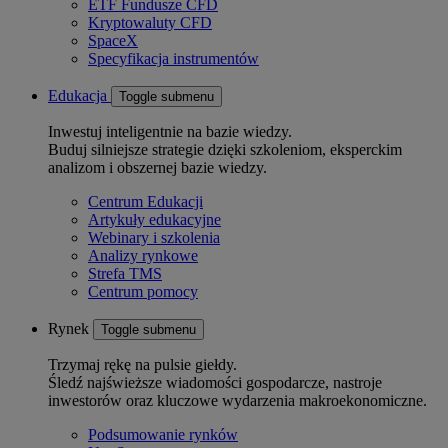
ETF Fundusze CFD
Kryptowaluty CFD
SpaceX
Specyfikacja instrumentów
Edukacja
Toggle submenu
Inwestuj inteligentnie na bazie wiedzy.
Buduj silniejsze strategie dzięki szkoleniom, eksperckim
analizom i obszernej bazie wiedzy.
Centrum Edukacji
Artykuły edukacyjne
Webinary i szkolenia
Analizy rynkowe
Strefa TMS
Centrum pomocy
Rynek
Toggle submenu
Trzymaj rękę na pulsie giełdy.
Śledź najświeższe wiadomości gospodarcze, nastroje
inwestorów oraz kluczowe wydarzenia makroekonomiczne.
Podsumowanie rynków