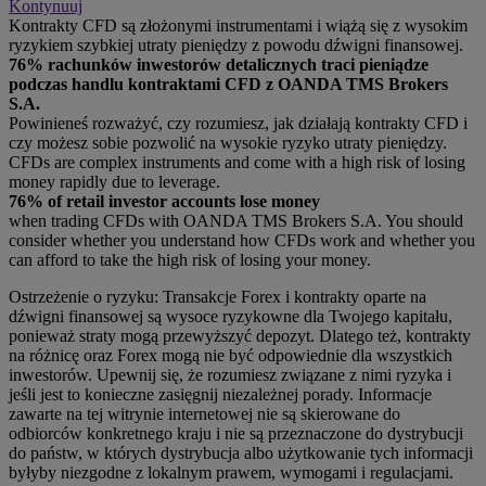
Kontynuuj
Kontrakty CFD są złożonymi instrumentami i wiążą się z wysokim
ryzykiem szybkiej utraty pieniędzy z powodu dźwigni finansowej.
76% rachunków inwestorów detalicznych traci pieniądze
podczas handlu kontraktami CFD z OANDA TMS Brokers
S.A.
Powinieneś rozważyć, czy rozumiesz, jak działają kontrakty CFD i
czy możesz sobie pozwolić na wysokie ryzyko utraty pieniędzy.
CFDs are complex instruments and come with a high risk of losing
money rapidly due to leverage.
76% of retail investor accounts lose money
when trading CFDs with OANDA TMS Brokers S.A. You should
consider whether you understand how CFDs work and whether you
can afford to take the high risk of losing your money.
Ostrzeżenie o ryzyku: Transakcje Forex i kontrakty oparte na
dźwigni finansowej są wysoce ryzykowne dla Twojego kapitału,
ponieważ straty mogą przewyższyć depozyt. Dlatego też, kontrakty
na różnicę oraz Forex mogą nie być odpowiednie dla wszystkich
inwestorów. Upewnij się, że rozumiesz związane z nimi ryzyka i
jeśli jest to konieczne zasięgnij niezależnej porady. Informacje
zawarte na tej witrynie internetowej nie są skierowane do
odbiorców konkretnego kraju i nie są przeznaczone do dystrybucji
do państw, w których dystrybucja albo użytkowanie tych informacji
byłyby niezgodne z lokalnym prawem, wymogami i regulacjami.