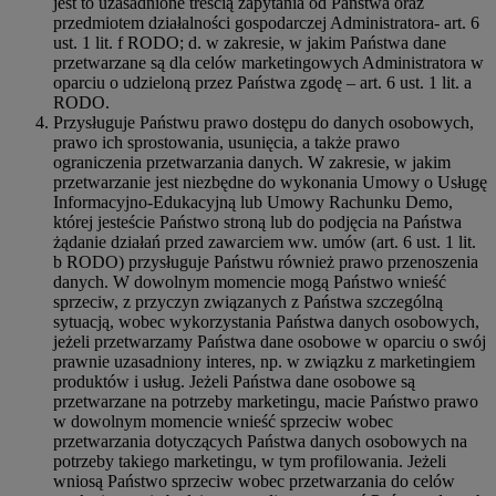
jest to uzasadnione treścią zapytania od Państwa oraz
przedmiotem działalności gospodarczej Administratora- art. 6
ust. 1 lit. f RODO; d. w zakresie, w jakim Państwa dane
przetwarzane są dla celów marketingowych Administratora w
oparciu o udzieloną przez Państwa zgodę – art. 6 ust. 1 lit. a
RODO.
Przysługuje Państwu prawo dostępu do danych osobowych,
prawo ich sprostowania, usunięcia, a także prawo
ograniczenia przetwarzania danych. W zakresie, w jakim
przetwarzanie jest niezbędne do wykonania Umowy o Usługę
Informacyjno-Edukacyjną lub Umowy Rachunku Demo,
której jesteście Państwo stroną lub do podjęcia na Państwa
żądanie działań przed zawarciem ww. umów (art. 6 ust. 1 lit.
b RODO) przysługuje Państwu również prawo przenoszenia
danych. W dowolnym momencie mogą Państwo wnieść
sprzeciw, z przyczyn związanych z Państwa szczególną
sytuacją, wobec wykorzystania Państwa danych osobowych,
jeżeli przetwarzamy Państwa dane osobowe w oparciu o swój
prawnie uzasadniony interes, np. w związku z marketingiem
produktów i usług. Jeżeli Państwa dane osobowe są
przetwarzane na potrzeby marketingu, macie Państwo prawo
w dowolnym momencie wnieść sprzeciw wobec
przetwarzania dotyczących Państwa danych osobowych na
potrzeby takiego marketingu, w tym profilowania. Jeżeli
wniosą Państwo sprzeciw wobec przetwarzania do celów