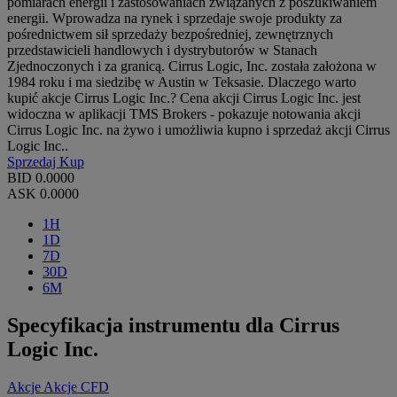
pomiarach energii i zastosowaniach związanych z poszukiwaniem
energii. Wprowadza na rynek i sprzedaje swoje produkty za
pośrednictwem sił sprzedaży bezpośredniej, zewnętrznych
przedstawicieli handlowych i dystrybutorów w Stanach
Zjednoczonych i za granicą. Cirrus Logic, Inc. została założona w
1984 roku i ma siedzibę w Austin w Teksasie. Dlaczego warto
kupić akcje Cirrus Logic Inc.? Cena akcji Cirrus Logic Inc. jest
widoczna w aplikacji TMS Brokers - pokazuje notowania akcji
Cirrus Logic Inc. na żywo i umożliwia kupno i sprzedaż akcji Cirrus
Logic Inc..
Sprzedaj
Kup
BID
0.0000
ASK
0.0000
1H
1D
7D
30D
6M
Specyfikacja instrumentu dla Cirrus
Logic Inc.
Akcje
Akcje CFD