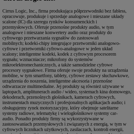
Cirrus Logic, Inc., firma produkująca półprzewodniki bez fabless,
opracowuje, produkuje i sprzedaje analogowe i mieszane układy
scalone (IC) dla szeregu rynków konsumenckich i
przemysłowych. Oferuje przenośne produkty audio, w tym
analogowe i mieszane konwertery audio oraz produkty do
cyfrowego przetwarzania sygnałów do zastosowań
mobilnych; kodeki-chipy integrujące przetworniki analogowo-
cyfrowe i przetworniki cyfrowo-analogowe w jeden układ
scalony; inteligentne kodeki, kodek z cyfrowym procesorem
sygnału; wzmacniacze; mikrofony do systemów
mikroelektromechanicznych, a także samodzielne cyfrowe
procesory sygnałowe. Firma oferuje swoje produkty na urządzenia
mobilne, w tym smartfony, tablety, cyfrowe zestawy słuchawkowe,
urządzenia do noszenia, inteligentne akcesoria i przenośne
odtwarzacze multimedialne. Jej produkty są również używane w
laptopach, amplitunerach audio / wideo, systemach kina domowego,
dekoderach, przenośnych głośnikach, kamerach cyfrowych,
instrumentach muzycznych i profesjonalnych aplikacjach audio; i
obsługujemy rynek motoryzacyjny, który obejmuje satelitarne
systemy radiowe, telematykę i wielogłośnikowe systemy car-
audio. Ponadto produkty firmy są wykorzystywane w
zastosowaniach przemysłowych i związanych z energią, w tym w
cyfrowych licznikach użytkowych, zasilaczach, kontroli energii,