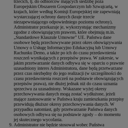
trzecich, tj. do odbiorców mających siedzibę poza
Europejskim Obszarem Gospodarczym lub Szwajcarią, w
krajach, które według Komisji Europejskiej nie zapewniają
wystarczającej ochrony danych (kraje trzecie
niezapewniającego odpowiedniego poziomu ochrony),
Administrator przekazuje je, wykorzystując mechanizmy
zgodne z obowiązującym prawem, które obejmują m.in.
„Standardowe Klauzule Umowne” UE. Państwa dane
osobowe będą przechowywane przez okres obowiązywania
Umowy o Usługę Informacyjno Edukacyjną lub Umowy
Rachunku Demo, a także po ich do czasu przedawnienia
roszczeń wynikających z przepisów prawa. W zakresie, w
jakim przetwarzanie danych odbywa się w oparciu o prawnie
uzasadniony interes Administratora, dane będą przetwarzane
przez czas niezbędny do jego realizacji (w szczególności do
czasu przedawnienia roszczeń na podstawie obowiązujących
przepisów prawa), nie dłużej jednak niż do czasu uznania
sprzeciwu za uzasadniony. Wskazane wyżej okresy
przechowywania danych mogą zostać wydłużone, jeżeli
mające zastosowanie w Państwa kraju zamieszkania przepisy
przewidują dłuższe okresy przechowywania danych. W
przypadku natomiast, gdy przetwarzanie Państwa danych
osobowych odbywa się na podstawie zgody – do momentu
jej skutecznego wycofania.
Administrator nie będzie stosował wobec Państwa