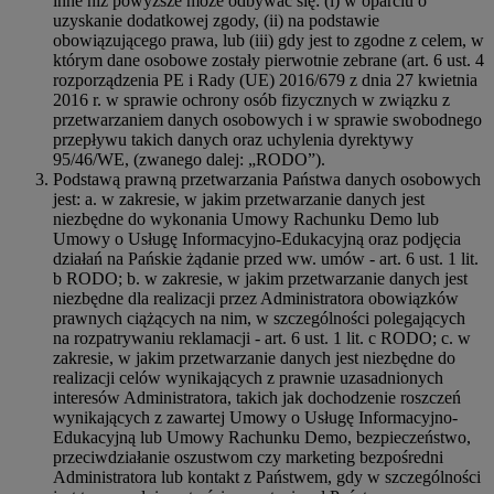
inne niż powyższe może odbywać się: (i) w oparciu o
uzyskanie dodatkowej zgody, (ii) na podstawie
obowiązującego prawa, lub (iii) gdy jest to zgodne z celem, w
którym dane osobowe zostały pierwotnie zebrane (art. 6 ust. 4
rozporządzenia PE i Rady (UE) 2016/679 z dnia 27 kwietnia
2016 r. w sprawie ochrony osób fizycznych w związku z
przetwarzaniem danych osobowych i w sprawie swobodnego
przepływu takich danych oraz uchylenia dyrektywy
95/46/WE, (zwanego dalej: „RODO”).
Podstawą prawną przetwarzania Państwa danych osobowych
jest: a. w zakresie, w jakim przetwarzanie danych jest
niezbędne do wykonania Umowy Rachunku Demo lub
Umowy o Usługę Informacyjno-Edukacyjną oraz podjęcia
działań na Pańskie żądanie przed ww. umów - art. 6 ust. 1 lit.
b RODO; b. w zakresie, w jakim przetwarzanie danych jest
niezbędne dla realizacji przez Administratora obowiązków
prawnych ciążących na nim, w szczególności polegających
na rozpatrywaniu reklamacji - art. 6 ust. 1 lit. c RODO; c. w
zakresie, w jakim przetwarzanie danych jest niezbędne do
realizacji celów wynikających z prawnie uzasadnionych
interesów Administratora, takich jak dochodzenie roszczeń
wynikających z zawartej Umowy o Usługę Informacyjno-
Edukacyjną lub Umowy Rachunku Demo, bezpieczeństwo,
przeciwdziałanie oszustwom czy marketing bezpośredni
Administratora lub kontakt z Państwem, gdy w szczególności