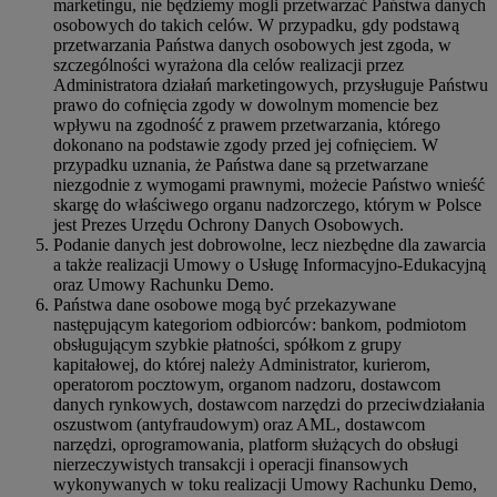
marketingu, nie będziemy mogli przetwarzać Państwa danych
osobowych do takich celów. W przypadku, gdy podstawą
przetwarzania Państwa danych osobowych jest zgoda, w
szczególności wyrażona dla celów realizacji przez
Administratora działań marketingowych, przysługuje Państwu
prawo do cofnięcia zgody w dowolnym momencie bez
wpływu na zgodność z prawem przetwarzania, którego
dokonano na podstawie zgody przed jej cofnięciem. W
przypadku uznania, że Państwa dane są przetwarzane
niezgodnie z wymogami prawnymi, możecie Państwo wnieść
skargę do właściwego organu nadzorczego, którym w Polsce
jest Prezes Urzędu Ochrony Danych Osobowych.
Podanie danych jest dobrowolne, lecz niezbędne dla zawarcia
a także realizacji Umowy o Usługę Informacyjno-Edukacyjną
oraz Umowy Rachunku Demo.
Państwa dane osobowe mogą być przekazywane
następującym kategoriom odbiorców: bankom, podmiotom
obsługującym szybkie płatności, spółkom z grupy
kapitałowej, do której należy Administrator, kurierom,
operatorom pocztowym, organom nadzoru, dostawcom
danych rynkowych, dostawcom narzędzi do przeciwdziałania
oszustwom (antyfraudowym) oraz AML, dostawcom
narzędzi, oprogramowania, platform służących do obsługi
nierzeczywistych transakcji i operacji finansowych
wykonywanych w toku realizacji Umowy Rachunku Demo,