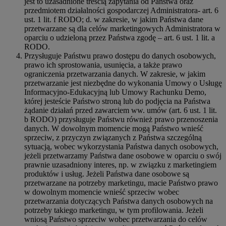
jest to uzasadnione treścią zapytania od Państwa oraz
przedmiotem działalności gospodarczej Administratora- art. 6
ust. 1 lit. f RODO; d. w zakresie, w jakim Państwa dane
przetwarzane są dla celów marketingowych Administratora w
oparciu o udzieloną przez Państwa zgodę – art. 6 ust. 1 lit. a
RODO.
Przysługuje Państwu prawo dostępu do danych osobowych,
prawo ich sprostowania, usunięcia, a także prawo
ograniczenia przetwarzania danych. W zakresie, w jakim
przetwarzanie jest niezbędne do wykonania Umowy o Usługę
Informacyjno-Edukacyjną lub Umowy Rachunku Demo,
której jesteście Państwo stroną lub do podjęcia na Państwa
żądanie działań przed zawarciem ww. umów (art. 6 ust. 1 lit.
b RODO) przysługuje Państwu również prawo przenoszenia
danych. W dowolnym momencie mogą Państwo wnieść
sprzeciw, z przyczyn związanych z Państwa szczególną
sytuacją, wobec wykorzystania Państwa danych osobowych,
jeżeli przetwarzamy Państwa dane osobowe w oparciu o swój
prawnie uzasadniony interes, np. w związku z marketingiem
produktów i usług. Jeżeli Państwa dane osobowe są
przetwarzane na potrzeby marketingu, macie Państwo prawo
w dowolnym momencie wnieść sprzeciw wobec
przetwarzania dotyczących Państwa danych osobowych na
potrzeby takiego marketingu, w tym profilowania. Jeżeli
wniosą Państwo sprzeciw wobec przetwarzania do celów