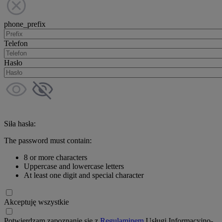
phone_prefix
Telefon
Hasło
Siła hasła:
The password must contain:
8 or more characters
Uppercase and lowercase letters
At least one digit and special character
Akceptuję wszystkie
Potwierdzam zapoznanie się z
Regulaminem
Usługi Informacyjno-