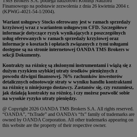
TMS Brokers S.A. podlega nadzorowi Komisji Nadzoru
Finansowego na podstawie zezwolenia z dnia 26 kwietnia 2004 r.
(KPWiG-4021-54-1/2004).
Wariant usługowy Stocks oferowany jest w ramach sprzedaży
krzyżowej wraz z wariantem usługowym CFD. Szczegółowe
informacje dotyczące ryzyk wynikających z poszczególnych
usług oferowanych w ramach sprzedaży krzyżowej oraz
informacje o kosztach i opłatach związanych z tymi usługami
dostępne są na stronie internetowej OANDA TMS Brokers w
sekcji Dokumenty.
Kontrakty na różnicę są złożonymi instrumentami i wiążą się z
dużym ryzykiem szybkiej utraty środków pieniężnych z
powodu dźwigni finansowej. 76% rachunków inwestorów
detalicznych odnotowuje straty w wyniku handlu kontraktami
na różnicę u niniejszego dostawcy. Zastanów się, czy rozumiesz,
jak działają kontrakty na różnicę, i czy możesz pozwolić sobie
na wysokie ryzyko utraty pieniędzy.
@ Copyright 2026 OANDA TMS Brokers S.A. All rights reserved.
“OANDA”, “fxTrade” and OANDA’s “fx” family of trademarks are
owned by OANDA Corporation. All other trademarks appearing on
this website are the property of their respective owner.