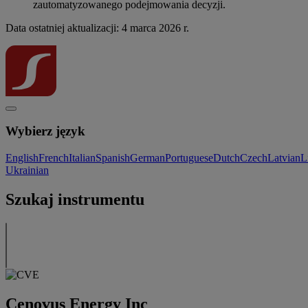
zautomatyzowanego podejmowania decyzji.
Data ostatniej aktualizacji: 4 marca 2026 r.
Wybierz język
English
French
Italian
Spanish
German
Portuguese
Dutch
Czech
Latvian
L
Ukrainian
Szukaj instrumentu
Cenovus Energy Inc