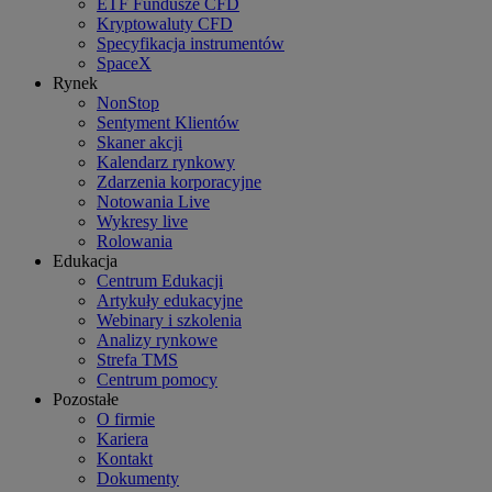
ETF Fundusze CFD
Kryptowaluty CFD
Specyfikacja instrumentów
SpaceX
Rynek
NonStop
Sentyment Klientów
Skaner akcji
Kalendarz rynkowy
Zdarzenia korporacyjne
Notowania Live
Wykresy live
Rolowania
Edukacja
Centrum Edukacji
Artykuły edukacyjne
Webinary i szkolenia
Analizy rynkowe
Strefa TMS
Centrum pomocy
Pozostałe
O firmie
Kariera
Kontakt
Dokumenty