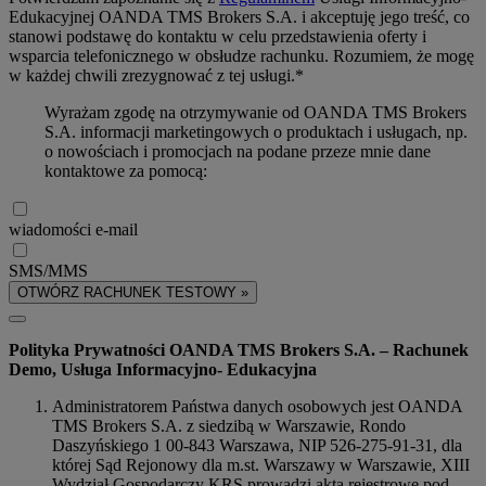
Edukacyjnej OANDA TMS Brokers S.A. i akceptuję jego treść, co
stanowi podstawę do kontaktu w celu przedstawienia oferty i
wsparcia telefonicznego w obsłudze rachunku. Rozumiem, że mogę
w każdej chwili zrezygnować z tej usługi.*
Wyrażam zgodę na otrzymywanie od OANDA TMS Brokers
S.A. informacji marketingowych o produktach i usługach, np.
o nowościach i promocjach na podane przeze mnie dane
kontaktowe za pomocą:
wiadomości e-mail
SMS/MMS
OTWÓRZ RACHUNEK TESTOWY »
Polityka Prywatności OANDA TMS Brokers S.A. – Rachunek
Demo, Usługa Informacyjno- Edukacyjna
Administratorem Państwa danych osobowych jest OANDA
TMS Brokers S.A. z siedzibą w Warszawie, Rondo
Daszyńskiego 1 00-843 Warszawa, NIP 526-275-91-31, dla
której Sąd Rejonowy dla m.st. Warszawy w Warszawie, XIII
Wydział Gospodarczy KRS prowadzi akta rejestrowe pod