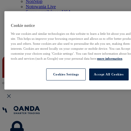
NonStop
Notowania Live
Sezon wyników w USA
Skaner akcji
Kalendarz rynkowy
Cookie notice
Zdarzenia korporacyjne
Sentyment Klientów
We use cookies and similar technologies on this website to learn a little bit about you an
Rolowania
site. This helps us improve your browsing experience and allows us to offer better produc
you and others. Some cookies are also used to personalise the ads you see, making them
Kontakt
interests. Cookies are stored locally on your computer or mobile device. You can Accept o
customise your choices using ‘Cookie settings’. You can find more information about 
tools and services (such as Google) use your personal data here:
more information
.
Cookies Settings
Accept All Cookies