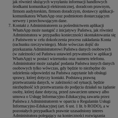
jak również służących wysyłaniu informacji handlowych
środkami komunikacji elektronicznej, doradcom prawnym,
firmom audytorskim, firmom doradczym, dostawcy aplikacji-
komunikatora WhatsApp oraz podmiotom dostarczającym
serwery i przechowującym dane.
Kontakt z Administratorem za pośrednictwem aplikacji
WhatsApp może nastąpić z inicjatywy Państwa, jak również
Administratora w przypadku konieczności skontaktowania się
z Państwem w celu dokończenia procesu zakładania Konta
(rachunku rzeczywistego). Może wówczas dojść do
przekazania Administratorowi Państwa danych osobowych
(w zależności od Państwa ustawień prywatności w aplikacji
WhatsApp) w postaci wizerunku oraz numeru telefonu.
Administrator może zażądać podania Państwa innych danych
osobowych tylko wówczas, gdy będzie to niezbędne do
udzielenia odpowiedzi na Państwa zapytanie lub obsługi
sprawy, której dotyczy kontakt. Podstawą prawną
przetwarzania danych, w zależności od sytuacji, będzie
niezbędność ich przetwarzania do podjęcia działań na żądanie
osoby, której dane dotyczą, przed zawarciem umowy albo
umowa o Usługę Informacyjno-Edukacyjną zawarta przez
Państwa z Administratorem w oparciu o Regulamin Usługi
Informacyjno-Edukacyjnej (art. 6 ust. 1 lit. b RODO), a w
pozostałych przypadkach prawnie uzasadniony interes
Administratora polegający na konieczności rozwiązania