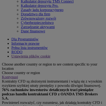
Kalkulator depozytu TMS Connect
Kalkulator depozytu Pro.
Zasady ładu korporacyjnego
Doradztwo dla firm
Zrównoważony rozwój
Cyberbezpieczeństwo
Zarządzanie aktywami
Dane finansowe
Dla Programistów
Informacje prawne
Pełna lista instrumentów
RODO
Ustawienia plików cookie
Choose another country or region to see content specific to your
location
Choose country or region
Kontynuuj
Kontrakty CFD są złożonymi instrumentami i wiążą się z wysokim
ryzykiem szybkiej utraty pieniędzy z powodu dźwigni finansowej.
76% rachunków inwestorów detalicznych traci pieniądze
podczas handlu kontraktami CFD z OANDA TMS Brokers
S.A.
Powinieneś rozważyć, czy rozumiesz, jak działają kontrakty CFD i