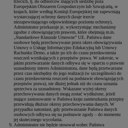
trzecich, tj. do odbiorców mających siedzibę poza
Europejskim Obszarem Gospodarczym lub Szwajcarią, w
krajach, które według Komisji Europejskiej nie zapewniają
wystarczającej ochrony danych (kraje trzecie
niezapewniającego odpowiedniego poziomu ochrony),
Administrator przekazuje je, wykorzystując mechanizmy
zgodne z obowiązującym prawem, które obejmują m.in.
„Standardowe Klauzule Umowne” UE. Państwa dane
osobowe będą przechowywane przez okres obowiązywania
Umowy o Usługę Informacyjno Edukacyjną lub Umowy
Rachunku Demo, a także po ich do czasu przedawnienia
roszczeń wynikających z przepisów prawa. W zakresie, w
jakim przetwarzanie danych odbywa się w oparciu o prawnie
uzasadniony interes Administratora, dane będą przetwarzane
przez czas niezbędny do jego realizacji (w szczególności do
czasu przedawnienia roszczeń na podstawie obowiązujących
przepisów prawa), nie dłużej jednak niż do czasu uznania
sprzeciwu za uzasadniony. Wskazane wyżej okresy
przechowywania danych mogą zostać wydłużone, jeżeli
mające zastosowanie w Państwa kraju zamieszkania przepisy
przewidują dłuższe okresy przechowywania danych. W
przypadku natomiast, gdy przetwarzanie Państwa danych
osobowych odbywa się na podstawie zgody – do momentu
jej skutecznego wycofania.
Administrator nie będzie stosował wobec Państwa