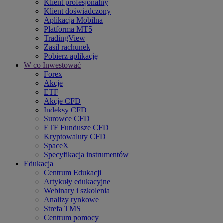
Klient profesjonalny
Klient doświadczony
Aplikacja Mobilna
Platforma MT5
TradingView
Zasil rachunek
Pobierz aplikację
W co Inwestować
Forex
Akcje
ETF
Akcje CFD
Indeksy CFD
Surowce CFD
ETF Fundusze CFD
Kryptowaluty CFD
SpaceX
Specyfikacja instrumentów
Edukacja
Centrum Edukacji
Artykuły edukacyjne
Webinary i szkolenia
Analizy rynkowe
Strefa TMS
Centrum pomocy