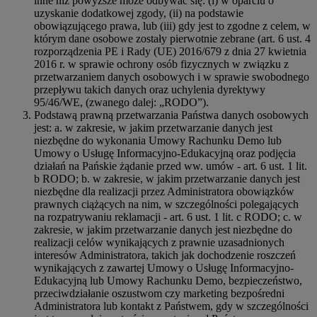
inne niż powyższe może odbywać się: (i) w oparciu o
uzyskanie dodatkowej zgody, (ii) na podstawie
obowiązującego prawa, lub (iii) gdy jest to zgodne z celem, w
którym dane osobowe zostały pierwotnie zebrane (art. 6 ust. 4
rozporządzenia PE i Rady (UE) 2016/679 z dnia 27 kwietnia
2016 r. w sprawie ochrony osób fizycznych w związku z
przetwarzaniem danych osobowych i w sprawie swobodnego
przepływu takich danych oraz uchylenia dyrektywy
95/46/WE, (zwanego dalej: „RODO”).
Podstawą prawną przetwarzania Państwa danych osobowych
jest: a. w zakresie, w jakim przetwarzanie danych jest
niezbędne do wykonania Umowy Rachunku Demo lub
Umowy o Usługę Informacyjno-Edukacyjną oraz podjęcia
działań na Pańskie żądanie przed ww. umów - art. 6 ust. 1 lit.
b RODO; b. w zakresie, w jakim przetwarzanie danych jest
niezbędne dla realizacji przez Administratora obowiązków
prawnych ciążących na nim, w szczególności polegających
na rozpatrywaniu reklamacji - art. 6 ust. 1 lit. c RODO; c. w
zakresie, w jakim przetwarzanie danych jest niezbędne do
realizacji celów wynikających z prawnie uzasadnionych
interesów Administratora, takich jak dochodzenie roszczeń
wynikających z zawartej Umowy o Usługę Informacyjno-
Edukacyjną lub Umowy Rachunku Demo, bezpieczeństwo,
przeciwdziałanie oszustwom czy marketing bezpośredni
Administratora lub kontakt z Państwem, gdy w szczególności