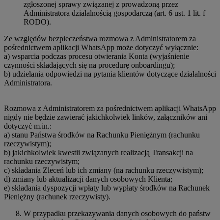
zgłoszonej sprawy związanej z prowadzoną przez
Administratora działalnością gospodarczą (art. 6 ust. 1 lit. f
RODO).
Ze względów bezpieczeństwa rozmowa z Administratorem za
pośrednictwem aplikacji WhatsApp może dotyczyć wyłącznie:
a) wsparcia podczas procesu otwierania Konta (wyjaśnienie
czynności składających się na procedurę onboardingu);
b) udzielania odpowiedzi na pytania klientów dotyczące działalności
Administratora.
Rozmowa z Administratorem za pośrednictwem aplikacji WhatsApp
nigdy nie będzie zawierać jakichkolwiek linków, załączników ani
dotyczyć m.in.:
a) stanu Państwa środków na Rachunku Pieniężnym (rachunku
rzeczywistym);
b) jakichkolwiek kwestii związanych realizacją Transakcji na
rachunku rzeczywistym;
c) składania Zleceń lub ich zmiany (na rachunku rzeczywistym);
d) zmiany lub aktualizacji danych osobowych Klienta;
e) składania dyspozycji wpłaty lub wypłaty środków na Rachunek
Pieniężny (rachunek rzeczywisty).
W przypadku przekazywania danych osobowych do państw