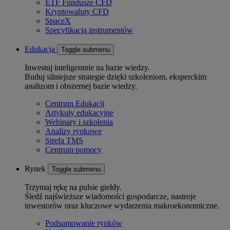
ETF Fundusze CFD
Kryptowaluty CFD
SpaceX
Specyfikacja instrumentów
Edukacja
Toggle submenu
Inwestuj inteligentnie na bazie wiedzy.
Buduj silniejsze strategie dzięki szkoleniom, eksperckim
analizom i obszernej bazie wiedzy.
Centrum Edukacji
Artykuły edukacyjne
Webinary i szkolenia
Analizy rynkowe
Strefa TMS
Centrum pomocy
Rynek
Toggle submenu
Trzymaj rękę na pulsie giełdy.
Śledź najświeższe wiadomości gospodarcze, nastroje
inwestorów oraz kluczowe wydarzenia makroekonomiczne.
Podsumowanie rynków