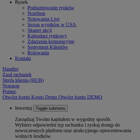
Rynek
Podsumowanie rynków
NonStop
Notowania Live
Sezon wyników w USA
Skaner akcji
Kalendarz rynkowy
Zdarzenia korporacyjne
Sentyment Klientów
Rolowania
Kontakt
Handluj
Zasil rachunek
Strefa klienta (HUB)
Nonstop
Pomoc
Otwórz konto
Konto
Demo
Otwórz konto DEMO
Inwestuj
Toggle submenu
Zarządzaj Twoim kapitałem w wygodny sposób.
Wybierz odpowiedni typ rachunku i zyskaj dostęp do
nowoczesnych platform oraz atrakcyjnego oprocentowania
wolnych środków.