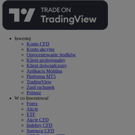
Inwestuj
Konto CFD
Konto akcyjne
Oprocentowanie środków
Klient profesjonalny
Klient doświadczony
Aplikacja Mobilna
Platforma MT5
TradingView
Zasil rachunek
Pobierz
W co Inwestować
Forex
Akcje
ETF
Akcje CFD
Indeksy CFD
Surowce CFD