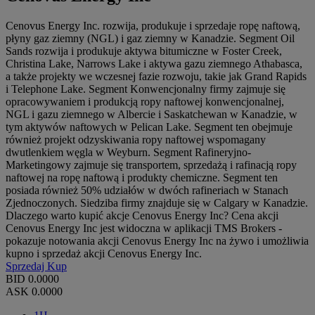
Cenovus Energy Inc. rozwija, produkuje i sprzedaje ropę naftową,
płyny gaz ziemny (NGL) i gaz ziemny w Kanadzie. Segment Oil
Sands rozwija i produkuje aktywa bitumiczne w Foster Creek,
Christina Lake, Narrows Lake i aktywa gazu ziemnego Athabasca,
a także projekty we wczesnej fazie rozwoju, takie jak Grand Rapids
i Telephone Lake. Segment Konwencjonalny firmy zajmuje się
opracowywaniem i produkcją ropy naftowej konwencjonalnej,
NGL i gazu ziemnego w Albercie i Saskatchewan w Kanadzie, w
tym aktywów naftowych w Pelican Lake. Segment ten obejmuje
również projekt odzyskiwania ropy naftowej wspomagany
dwutlenkiem węgla w Weyburn. Segment Rafineryjno-
Marketingowy zajmuje się transportem, sprzedażą i rafinacją ropy
naftowej na ropę naftową i produkty chemiczne. Segment ten
posiada również 50% udziałów w dwóch rafineriach w Stanach
Zjednoczonych. Siedziba firmy znajduje się w Calgary w Kanadzie.
Dlaczego warto kupić akcje Cenovus Energy Inc? Cena akcji
Cenovus Energy Inc jest widoczna w aplikacji TMS Brokers -
pokazuje notowania akcji Cenovus Energy Inc na żywo i umożliwia
kupno i sprzedaż akcji Cenovus Energy Inc.
Sprzedaj
Kup
BID
0.0000
ASK
0.0000