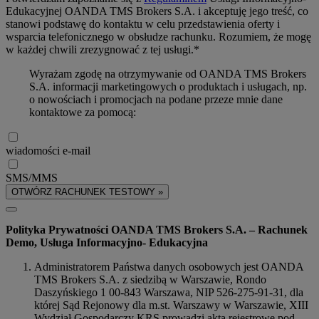
Edukacyjnej OANDA TMS Brokers S.A. i akceptuję jego treść, co
stanowi podstawę do kontaktu w celu przedstawienia oferty i
wsparcia telefonicznego w obsłudze rachunku. Rozumiem, że mogę
w każdej chwili zrezygnować z tej usługi.*
Wyrażam zgodę na otrzymywanie od OANDA TMS Brokers
S.A. informacji marketingowych o produktach i usługach, np.
o nowościach i promocjach na podane przeze mnie dane
kontaktowe za pomocą:
wiadomości e-mail
SMS/MMS
OTWÓRZ RACHUNEK TESTOWY »
Polityka Prywatności OANDA TMS Brokers S.A. – Rachunek
Demo, Usługa Informacyjno- Edukacyjna
Administratorem Państwa danych osobowych jest OANDA
TMS Brokers S.A. z siedzibą w Warszawie, Rondo
Daszyńskiego 1 00-843 Warszawa, NIP 526-275-91-31, dla
której Sąd Rejonowy dla m.st. Warszawy w Warszawie, XIII
Wydział Gospodarczy KRS prowadzi akta rejestrowe pod