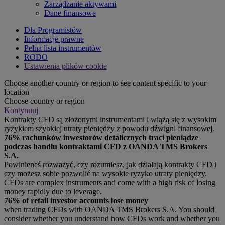
Zarządzanie aktywami
Dane finansowe
Dla Programistów
Informacje prawne
Pełna lista instrumentów
RODO
Ustawienia plików cookie
Choose another country or region to see content specific to your
location
Choose country or region
Kontynuuj
Kontrakty CFD są złożonymi instrumentami i wiążą się z wysokim
ryzykiem szybkiej utraty pieniędzy z powodu dźwigni finansowej.
76% rachunków inwestorów detalicznych traci pieniądze
podczas handlu kontraktami CFD z OANDA TMS Brokers
S.A.
Powinieneś rozważyć, czy rozumiesz, jak działają kontrakty CFD i
czy możesz sobie pozwolić na wysokie ryzyko utraty pieniędzy.
CFDs are complex instruments and come with a high risk of losing
money rapidly due to leverage.
76% of retail investor accounts lose money
when trading CFDs with OANDA TMS Brokers S.A. You should
consider whether you understand how CFDs work and whether you