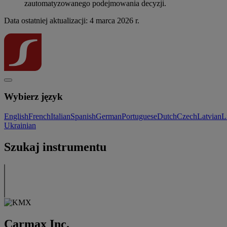
zautomatyzowanego podejmowania decyzji.
Data ostatniej aktualizacji: 4 marca 2026 r.
Wybierz język
English
French
Italian
Spanish
German
Portuguese
Dutch
Czech
Latvian
L
Ukrainian
Szukaj instrumentu
Carmax Inc.