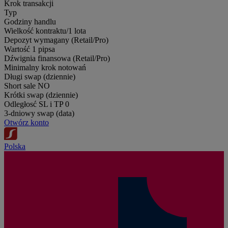
Krok transakcji
Typ
Godziny handlu
Wielkość kontraktu/1 lota
Depozyt wymagany (Retail/Pro)
Wartość 1 pipsa
Dźwignia finansowa (Retail/Pro)
Minimalny krok notowań
Długi swap (dziennie)
Short sale
NO
Krótki swap (dziennie)
Odległosć SL i TP
0
3-dniowy swap (data)
Otwórz konto
Polska