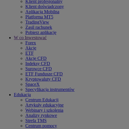
Klient profesjonalny
Klient doświadczony
Aplikacja Mobilna
Platforma MT5
TradingView
Zasil rachunek
Pobierz aplikację
W co Inwestować
Forex
Akcje
ETF
Akcje CFD
Indeksy CFD
Surowce CFD
ETF Fundusze CFD
Kryptowaluty CFD
SpaceX
Specyfikacja instrumentów
Edukacja
Centrum Edukacji
Artykuły edukacyjne
Webinary i szkolenia
Analizy rynkowe
Strefa TMS
Centrum pomocy