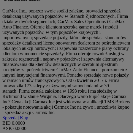
CarMax Inc., poprzez swoje spółki zależne, prowadzi sprzedaż
detaliczną używanych pojazdów w Stanach Zjednoczonych. Firma
działa w dwóch segmentach, CarMax Sales Operations i CarMax
Auto Finance. Oferuje klientom szeroką gamę marek i modeli
używanych pojazdów, w tym pojazdów krajowych i
importowanych; sprzedaje pojazdy, które nie spełniają standardów
sprzedaży detalicznej licencjonowanym dealerom za pośrednictwem
lokalnych aukcji hurtowych; i zapewnia rozszerzone plany ochrony
klientom w momencie sprzedaży. Firma oferuje również usługi w
zakresie regeneracji i naprawy pojazdów; i zapewnia alternatywy
finansowania dla klientów detalicznych w szerokim spektrum
kredytów za pośrednictwem CarMax Auto Finance i porozumień z
innymi instytucjami finansowymi. Ponadto sprzedaje nowe pojazdy
w ramach umów franczyzowych. Od 6 kwietnia 2017 r. Firma
prowadziła 173 sklepy z używanymi samochodami w 39
stanach. Firma została założona w 1993 roku i ma siedzibę w
Richmond w stanie Wirginia. Dlaczego warto kupić akcje Carmax
Inc? Cena akcji Carmax Inc jest widoczna w aplikacji TMS Brokers
- pokazuje notowania akcji Carmax Inc na żywo i umożliwia kupno
i sprzedaż akcji Carmax Inc.
Sprzedaj
Kup
BID
0.0000
ASK
0.0000