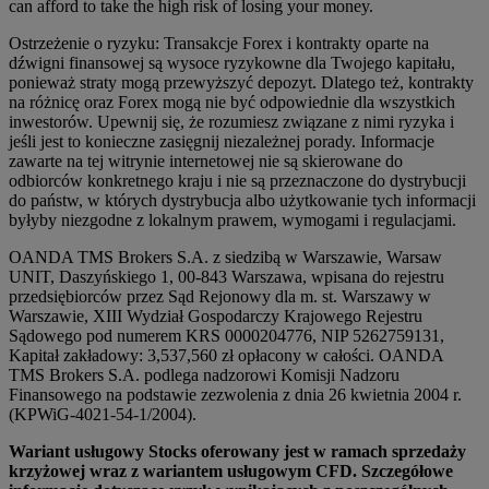
can afford to take the high risk of losing your money.
Ostrzeżenie o ryzyku: Transakcje Forex i kontrakty oparte na
dźwigni finansowej są wysoce ryzykowne dla Twojego kapitału,
ponieważ straty mogą przewyższyć depozyt. Dlatego też, kontrakty
na różnicę oraz Forex mogą nie być odpowiednie dla wszystkich
inwestorów. Upewnij się, że rozumiesz związane z nimi ryzyka i
jeśli jest to konieczne zasięgnij niezależnej porady. Informacje
zawarte na tej witrynie internetowej nie są skierowane do
odbiorców konkretnego kraju i nie są przeznaczone do dystrybucji
do państw, w których dystrybucja albo użytkowanie tych informacji
byłyby niezgodne z lokalnym prawem, wymogami i regulacjami.
OANDA TMS Brokers S.A. z siedzibą w Warszawie, Warsaw
UNIT, Daszyńskiego 1, 00-843 Warszawa, wpisana do rejestru
przedsiębiorców przez Sąd Rejonowy dla m. st. Warszawy w
Warszawie, XIII Wydział Gospodarczy Krajowego Rejestru
Sądowego pod numerem KRS 0000204776, NIP 5262759131,
Kapitał zakładowy: 3,537,560 zł opłacony w całości. OANDA
TMS Brokers S.A. podlega nadzorowi Komisji Nadzoru
Finansowego na podstawie zezwolenia z dnia 26 kwietnia 2004 r.
(KPWiG-4021-54-1/2004).
Wariant usługowy Stocks oferowany jest w ramach sprzedaży
krzyżowej wraz z wariantem usługowym CFD. Szczegółowe