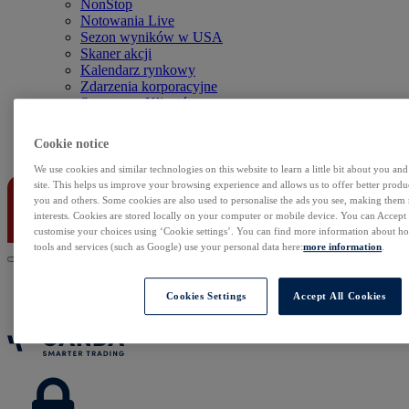
NonStop
Notowania Live
Sezon wyników w USA
Skaner akcji
Kalendarz rynkowy
Zdarzenia korporacyjne
Sentyment Klientów
Rolowania
Cookie notice
Kontakt
We use cookies and similar technologies on this website to learn a little bit about you an
site. This helps us improve your browsing experience and allows us to offer better produc
you and others. Some cookies are also used to personalise the ads you see, making them
interests. Cookies are stored locally on your computer or mobile device. You can Accept o
customise your choices using ‘Cookie settings’. You can find more information about 
tools and services (such as Google) use your personal data here:
more information
.
Cookies Settings
Accept All Cookies