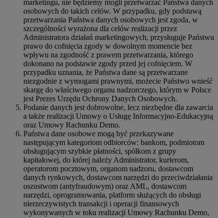
marketingu, nie będziemy mogli przetwarzać Państwa danych
osobowych do takich celów. W przypadku, gdy podstawą
przetwarzania Państwa danych osobowych jest zgoda, w
szczególności wyrażona dla celów realizacji przez
Administratora działań marketingowych, przysługuje Państwu
prawo do cofnięcia zgody w dowolnym momencie bez
wpływu na zgodność z prawem przetwarzania, którego
dokonano na podstawie zgody przed jej cofnięciem. W
przypadku uznania, że Państwa dane są przetwarzane
niezgodnie z wymogami prawnymi, możecie Państwo wnieść
skargę do właściwego organu nadzorczego, którym w Polsce
jest Prezes Urzędu Ochrony Danych Osobowych.
Podanie danych jest dobrowolne, lecz niezbędne dla zawarcia
a także realizacji Umowy o Usługę Informacyjno-Edukacyjną
oraz Umowy Rachunku Demo.
Państwa dane osobowe mogą być przekazywane
następującym kategoriom odbiorców: bankom, podmiotom
obsługującym szybkie płatności, spółkom z grupy
kapitałowej, do której należy Administrator, kurierom,
operatorom pocztowym, organom nadzoru, dostawcom
danych rynkowych, dostawcom narzędzi do przeciwdziałania
oszustwom (antyfraudowym) oraz AML, dostawcom
narzędzi, oprogramowania, platform służących do obsługi
nierzeczywistych transakcji i operacji finansowych
wykonywanych w toku realizacji Umowy Rachunku Demo,