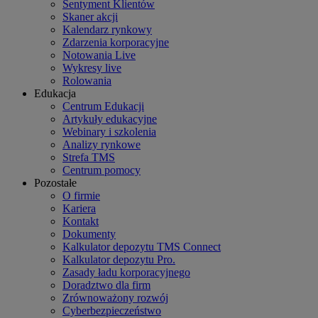
Sentyment Klientów
Skaner akcji
Kalendarz rynkowy
Zdarzenia korporacyjne
Notowania Live
Wykresy live
Rolowania
Edukacja
Centrum Edukacji
Artykuły edukacyjne
Webinary i szkolenia
Analizy rynkowe
Strefa TMS
Centrum pomocy
Pozostałe
O firmie
Kariera
Kontakt
Dokumenty
Kalkulator depozytu TMS Connect
Kalkulator depozytu Pro.
Zasady ładu korporacyjnego
Doradztwo dla firm
Zrównoważony rozwój
Cyberbezpieczeństwo