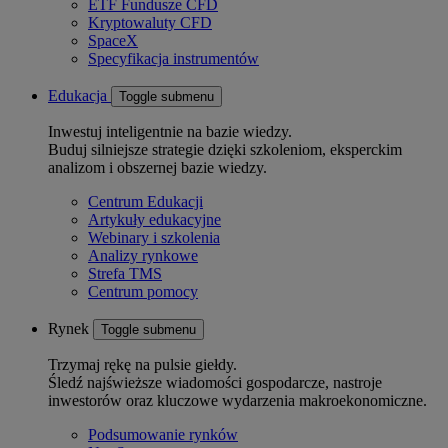
ETF Fundusze CFD
Kryptowaluty CFD
SpaceX
Specyfikacja instrumentów
Edukacja
Toggle submenu
Inwestuj inteligentnie na bazie wiedzy.
Buduj silniejsze strategie dzięki szkoleniom, eksperckim
analizom i obszernej bazie wiedzy.
Centrum Edukacji
Artykuły edukacyjne
Webinary i szkolenia
Analizy rynkowe
Strefa TMS
Centrum pomocy
Rynek
Toggle submenu
Trzymaj rękę na pulsie giełdy.
Śledź najświeższe wiadomości gospodarcze, nastroje
inwestorów oraz kluczowe wydarzenia makroekonomiczne.
Podsumowanie rynków