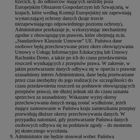
trzecich, tj. do odbiorców mających siedzibę poza
Europejskim Obszarem Gospodarczym lub Szwajcarią, w
krajach, które według Komisji Europejskiej nie zapewniają
wystarczającej ochrony danych (kraje trzecie
niezapewniającego odpowiedniego poziomu ochrony),
Administrator przekazuje je, wykorzystując mechanizmy
zgodne z obowiązującym prawem, które obejmują m.in.
„Standardowe Klauzule Umowne” UE. Państwa dane
osobowe będą przechowywane przez okres obowiązywania
Umowy o Usługę Informacyjno Edukacyjną lub Umowy
Rachunku Demo, a także po ich do czasu przedawnienia
roszczeń wynikających z przepisów prawa. W zakresie, w
jakim przetwarzanie danych odbywa się w oparciu o prawnie
uzasadniony interes Administratora, dane będą przetwarzane
przez czas niezbędny do jego realizacji (w szczególności do
czasu przedawnienia roszczeń na podstawie obowiązujących
przepisów prawa), nie dłużej jednak niż do czasu uznania
sprzeciwu za uzasadniony. Wskazane wyżej okresy
przechowywania danych mogą zostać wydłużone, jeżeli
mające zastosowanie w Państwa kraju zamieszkania przepisy
przewidują dłuższe okresy przechowywania danych. W
przypadku natomiast, gdy przetwarzanie Państwa danych
osobowych odbywa się na podstawie zgody – do momentu
jej skutecznego wycofania.
Administrator nie będzie stosował wobec Państwa