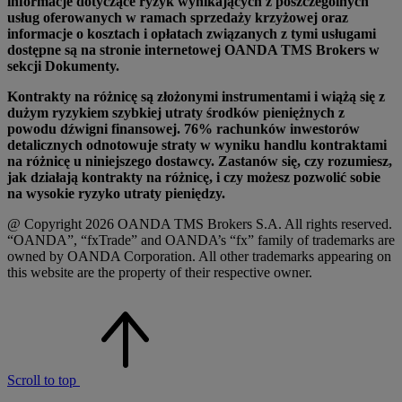
informacje dotyczące ryzyk wynikających z poszczególnych
usług oferowanych w ramach sprzedaży krzyżowej oraz
informacje o kosztach i opłatach związanych z tymi usługami
dostępne są na stronie internetowej OANDA TMS Brokers w
sekcji Dokumenty.
Kontrakty na różnicę są złożonymi instrumentami i wiążą się z
dużym ryzykiem szybkiej utraty środków pieniężnych z
powodu dźwigni finansowej. 76% rachunków inwestorów
detalicznych odnotowuje straty w wyniku handlu kontraktami
na różnicę u niniejszego dostawcy. Zastanów się, czy rozumiesz,
jak działają kontrakty na różnicę, i czy możesz pozwolić sobie
na wysokie ryzyko utraty pieniędzy.
@ Copyright 2026 OANDA TMS Brokers S.A. All rights reserved.
“OANDA”, “fxTrade” and OANDA’s “fx” family of trademarks are
owned by OANDA Corporation. All other trademarks appearing on
this website are the property of their respective owner.
Scroll to top