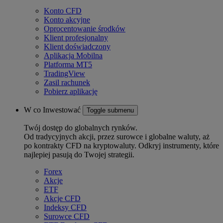
Konto CFD
Konto akcyjne
Oprocentowanie środków
Klient profesjonalny
Klient doświadczony
Aplikacja Mobilna
Platforma MT5
TradingView
Zasil rachunek
Pobierz aplikację
W co Inwestować
Toggle submenu
Twój dostęp do globalnych rynków.
Od tradycyjnych akcji, przez surowce i globalne waluty, aż
po kontrakty CFD na kryptowaluty. Odkryj instrumenty, które
najlepiej pasują do Twojej strategii.
Forex
Akcje
ETF
Akcje CFD
Indeksy CFD
Surowce CFD