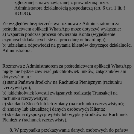
zgłoszonej sprawy związanej z prowadzoną przez
Administratora działalnością gospodarczą (art. 6 ust. 1 lit. f
RODO).
Ze względów bezpieczeństwa rozmowa z Administratorem za
pośrednictwem aplikacji WhatsApp może dotyczyć wyłącznie:
a) wsparcia podczas procesu otwierania Konta (wyjaśnienie
czynności składających się na procedurę onboardingu);
b) udzielania odpowiedzi na pytania klientów dotyczące działalności
Administratora.
Rozmowa z Administratorem za pośrednictwem aplikacji WhatsApp
nigdy nie będzie zawierać jakichkolwiek linków, załączników ani
dotyczyć m.in.:
a) stanu Państwa środków na Rachunku Pieniężnym (rachunku
rzeczywistym);
b) jakichkolwiek kwestii związanych realizacją Transakcji na
rachunku rzeczywistym;
c) składania Zleceń lub ich zmiany (na rachunku rzeczywistym);
d) zmiany lub aktualizacji danych osobowych Klienta;
e) składania dyspozycji wpłaty lub wypłaty środków na Rachunek
Pieniężny (rachunek rzeczywisty).
W przypadku przekazywania danych osobowych do państw