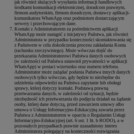
jak również służących wysyłaniu informacji handlowych
środkami komunikacji elektronicznej, doradcom prawnym,
firmom audytorskim, firmom doradczym, dostawcy aplikacji-
komunikatora WhatsApp oraz podmiotom dostarczającym
serwery i przechowującym dane.
Kontakt z Administratorem za pośrednictwem aplikacji
WhatsApp może nastąpić z inicjatywy Państwa, jak również
Administratora w przypadku konieczności skontaktowania się
z Państwem w celu dokończenia procesu zakładania Konta
(rachunku rzeczywistego). Może wówczas dojść do
przekazania Administratorowi Państwa danych osobowych
(w zależności od Państwa ustawień prywatności w aplikacji
WhatsApp) w postaci wizerunku oraz numeru telefonu.
Administrator może zażądać podania Państwa innych danych
osobowych tylko wówczas, gdy będzie to niezbędne do
udzielenia odpowiedzi na Państwa zapytanie lub obsługi
sprawy, której dotyczy kontakt. Podstawą prawną
przetwarzania danych, w zależności od sytuacji, będzie
niezbędność ich przetwarzania do podjęcia działań na żądanie
osoby, której dane dotyczą, przed zawarciem umowy albo
umowa o Usługę Informacyjno-Edukacyjną zawarta przez
Państwa z Administratorem w oparciu o Regulamin Usługi
Informacyjno-Edukacyjnej (art. 6 ust. 1 lit. b RODO), a w
pozostałych przypadkach prawnie uzasadniony interes
Administratora polegający na konieczności rozwiązania