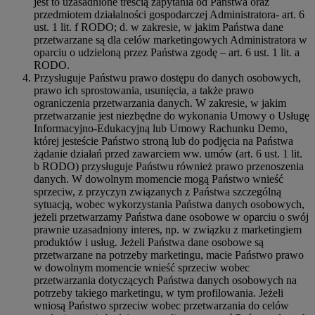
jest to uzasadnione treścią zapytania od Państwa oraz
przedmiotem działalności gospodarczej Administratora- art. 6
ust. 1 lit. f RODO; d. w zakresie, w jakim Państwa dane
przetwarzane są dla celów marketingowych Administratora w
oparciu o udzieloną przez Państwa zgodę – art. 6 ust. 1 lit. a
RODO.
Przysługuje Państwu prawo dostępu do danych osobowych,
prawo ich sprostowania, usunięcia, a także prawo
ograniczenia przetwarzania danych. W zakresie, w jakim
przetwarzanie jest niezbędne do wykonania Umowy o Usługę
Informacyjno-Edukacyjną lub Umowy Rachunku Demo,
której jesteście Państwo stroną lub do podjęcia na Państwa
żądanie działań przed zawarciem ww. umów (art. 6 ust. 1 lit.
b RODO) przysługuje Państwu również prawo przenoszenia
danych. W dowolnym momencie mogą Państwo wnieść
sprzeciw, z przyczyn związanych z Państwa szczególną
sytuacją, wobec wykorzystania Państwa danych osobowych,
jeżeli przetwarzamy Państwa dane osobowe w oparciu o swój
prawnie uzasadniony interes, np. w związku z marketingiem
produktów i usług. Jeżeli Państwa dane osobowe są
przetwarzane na potrzeby marketingu, macie Państwo prawo
w dowolnym momencie wnieść sprzeciw wobec
przetwarzania dotyczących Państwa danych osobowych na
potrzeby takiego marketingu, w tym profilowania. Jeżeli
wniosą Państwo sprzeciw wobec przetwarzania do celów