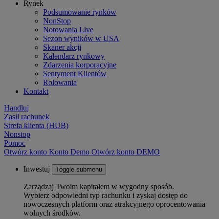
Rynek
Podsumowanie rynków
NonStop
Notowania Live
Sezon wyników w USA
Skaner akcji
Kalendarz rynkowy
Zdarzenia korporacyjne
Sentyment Klientów
Rolowania
Kontakt
Handluj
Zasil rachunek
Strefa klienta (HUB)
Nonstop
Pomoc
Otwórz konto
Konto
Demo
Otwórz konto DEMO
Inwestuj
Toggle submenu
Zarządzaj Twoim kapitałem w wygodny sposób.
Wybierz odpowiedni typ rachunku i zyskaj dostęp do
nowoczesnych platform oraz atrakcyjnego oprocentowania
wolnych środków.