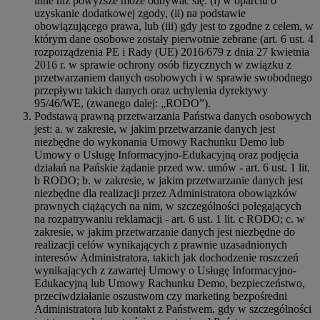
inne niż powyższe może odbywać się: (i) w oparciu o
uzyskanie dodatkowej zgody, (ii) na podstawie
obowiązującego prawa, lub (iii) gdy jest to zgodne z celem, w
którym dane osobowe zostały pierwotnie zebrane (art. 6 ust. 4
rozporządzenia PE i Rady (UE) 2016/679 z dnia 27 kwietnia
2016 r. w sprawie ochrony osób fizycznych w związku z
przetwarzaniem danych osobowych i w sprawie swobodnego
przepływu takich danych oraz uchylenia dyrektywy
95/46/WE, (zwanego dalej: „RODO”).
Podstawą prawną przetwarzania Państwa danych osobowych
jest: a. w zakresie, w jakim przetwarzanie danych jest
niezbędne do wykonania Umowy Rachunku Demo lub
Umowy o Usługę Informacyjno-Edukacyjną oraz podjęcia
działań na Pańskie żądanie przed ww. umów - art. 6 ust. 1 lit.
b RODO; b. w zakresie, w jakim przetwarzanie danych jest
niezbędne dla realizacji przez Administratora obowiązków
prawnych ciążących na nim, w szczególności polegających
na rozpatrywaniu reklamacji - art. 6 ust. 1 lit. c RODO; c. w
zakresie, w jakim przetwarzanie danych jest niezbędne do
realizacji celów wynikających z prawnie uzasadnionych
interesów Administratora, takich jak dochodzenie roszczeń
wynikających z zawartej Umowy o Usługę Informacyjno-
Edukacyjną lub Umowy Rachunku Demo, bezpieczeństwo,
przeciwdziałanie oszustwom czy marketing bezpośredni
Administratora lub kontakt z Państwem, gdy w szczególności