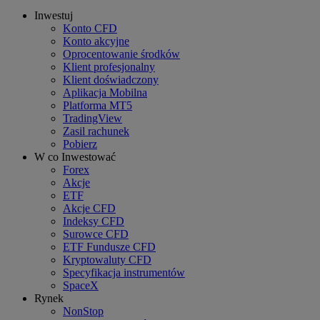
Inwestuj
Konto CFD
Konto akcyjne
Oprocentowanie środków
Klient profesjonalny
Klient doświadczony
Aplikacja Mobilna
Platforma MT5
TradingView
Zasil rachunek
Pobierz
W co Inwestować
Forex
Akcje
ETF
Akcje CFD
Indeksy CFD
Surowce CFD
ETF Fundusze CFD
Kryptowaluty CFD
Specyfikacja instrumentów
SpaceX
Rynek
NonStop