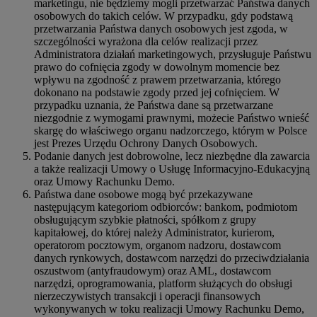
marketingu, nie będziemy mogli przetwarzać Państwa danych
osobowych do takich celów. W przypadku, gdy podstawą
przetwarzania Państwa danych osobowych jest zgoda, w
szczególności wyrażona dla celów realizacji przez
Administratora działań marketingowych, przysługuje Państwu
prawo do cofnięcia zgody w dowolnym momencie bez
wpływu na zgodność z prawem przetwarzania, którego
dokonano na podstawie zgody przed jej cofnięciem. W
przypadku uznania, że Państwa dane są przetwarzane
niezgodnie z wymogami prawnymi, możecie Państwo wnieść
skargę do właściwego organu nadzorczego, którym w Polsce
jest Prezes Urzędu Ochrony Danych Osobowych.
Podanie danych jest dobrowolne, lecz niezbędne dla zawarcia
a także realizacji Umowy o Usługę Informacyjno-Edukacyjną
oraz Umowy Rachunku Demo.
Państwa dane osobowe mogą być przekazywane
następującym kategoriom odbiorców: bankom, podmiotom
obsługującym szybkie płatności, spółkom z grupy
kapitałowej, do której należy Administrator, kurierom,
operatorom pocztowym, organom nadzoru, dostawcom
danych rynkowych, dostawcom narzędzi do przeciwdziałania
oszustwom (antyfraudowym) oraz AML, dostawcom
narzędzi, oprogramowania, platform służących do obsługi
nierzeczywistych transakcji i operacji finansowych
wykonywanych w toku realizacji Umowy Rachunku Demo,