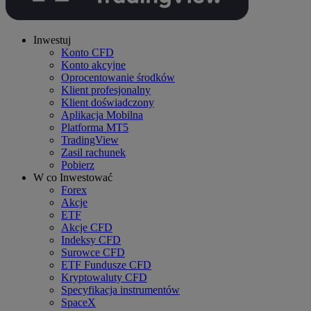
Inwestuj
Konto CFD
Konto akcyjne
Oprocentowanie środków
Klient profesjonalny
Klient doświadczony
Aplikacja Mobilna
Platforma MT5
TradingView
Zasil rachunek
Pobierz
W co Inwestować
Forex
Akcje
ETF
Akcje CFD
Indeksy CFD
Surowce CFD
ETF Fundusze CFD
Kryptowaluty CFD
Specyfikacja instrumentów
SpaceX