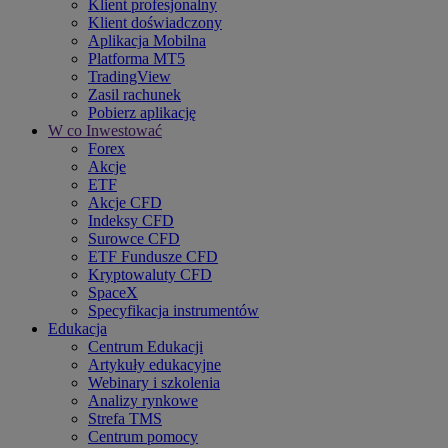
Klient profesjonalny
Klient doświadczony
Aplikacja Mobilna
Platforma MT5
TradingView
Zasil rachunek
Pobierz aplikację
W co Inwestować
Forex
Akcje
ETF
Akcje CFD
Indeksy CFD
Surowce CFD
ETF Fundusze CFD
Kryptowaluty CFD
SpaceX
Specyfikacja instrumentów
Edukacja
Centrum Edukacji
Artykuły edukacyjne
Webinary i szkolenia
Analizy rynkowe
Strefa TMS
Centrum pomocy