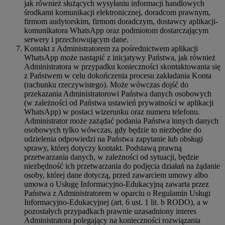
jak również służących wysyłaniu informacji handlowych
środkami komunikacji elektronicznej, doradcom prawnym,
firmom audytorskim, firmom doradczym, dostawcy aplikacji-
komunikatora WhatsApp oraz podmiotom dostarczającym
serwery i przechowującym dane.
Kontakt z Administratorem za pośrednictwem aplikacji
WhatsApp może nastąpić z inicjatywy Państwa, jak również
Administratora w przypadku konieczności skontaktowania się
z Państwem w celu dokończenia procesu zakładania Konta
(rachunku rzeczywistego). Może wówczas dojść do
przekazania Administratorowi Państwa danych osobowych
(w zależności od Państwa ustawień prywatności w aplikacji
WhatsApp) w postaci wizerunku oraz numeru telefonu.
Administrator może zażądać podania Państwa innych danych
osobowych tylko wówczas, gdy będzie to niezbędne do
udzielenia odpowiedzi na Państwa zapytanie lub obsługi
sprawy, której dotyczy kontakt. Podstawą prawną
przetwarzania danych, w zależności od sytuacji, będzie
niezbędność ich przetwarzania do podjęcia działań na żądanie
osoby, której dane dotyczą, przed zawarciem umowy albo
umowa o Usługę Informacyjno-Edukacyjną zawarta przez
Państwa z Administratorem w oparciu o Regulamin Usługi
Informacyjno-Edukacyjnej (art. 6 ust. 1 lit. b RODO), a w
pozostałych przypadkach prawnie uzasadniony interes
Administratora polegający na konieczności rozwiązania