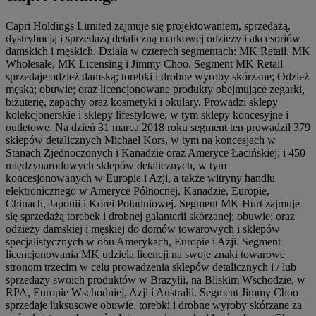
Capri Holdings Limited zajmuje się projektowaniem, sprzedażą,
dystrybucją i sprzedażą detaliczną markowej odzieży i akcesoriów
damskich i męskich. Działa w czterech segmentach: MK Retail, MK
Wholesale, MK Licensing i Jimmy Choo. Segment MK Retail
sprzedaje odzież damską; torebki i drobne wyroby skórzane; Odzież
męska; obuwie; oraz licencjonowane produkty obejmujące zegarki,
biżuterię, zapachy oraz kosmetyki i okulary. Prowadzi sklepy
kolekcjonerskie i sklepy lifestylowe, w tym sklepy koncesyjne i
outletowe. Na dzień 31 marca 2018 roku segment ten prowadził 379
sklepów detalicznych Michael Kors, w tym na koncesjach w
Stanach Zjednoczonych i Kanadzie oraz Ameryce Łacińskiej; i 450
międzynarodowych sklepów detalicznych, w tym
koncesjonowanych w Europie i Azji, a także witryny handlu
elektronicznego w Ameryce Północnej, Kanadzie, Europie,
Chinach, Japonii i Korei Południowej. Segment MK Hurt zajmuje
się sprzedażą torebek i drobnej galanterii skórzanej; obuwie; oraz
odzieży damskiej i męskiej do domów towarowych i sklepów
specjalistycznych w obu Amerykach, Europie i Azji. Segment
licencjonowania MK udziela licencji na swoje znaki towarowe
stronom trzecim w celu prowadzenia sklepów detalicznych i / lub
sprzedaży swoich produktów w Brazylii, na Bliskim Wschodzie, w
RPA, Europie Wschodniej, Azji i Australii. Segment Jimmy Choo
sprzedaje luksusowe obuwie, torebki i drobne wyroby skórzane za