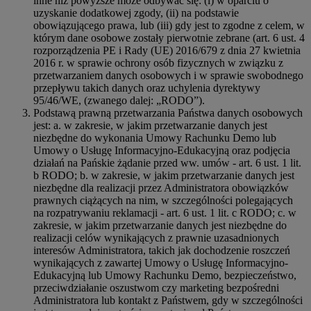
inne niż powyższe może odbywać się: (i) w oparciu o
uzyskanie dodatkowej zgody, (ii) na podstawie
obowiązującego prawa, lub (iii) gdy jest to zgodne z celem, w
którym dane osobowe zostały pierwotnie zebrane (art. 6 ust. 4
rozporządzenia PE i Rady (UE) 2016/679 z dnia 27 kwietnia
2016 r. w sprawie ochrony osób fizycznych w związku z
przetwarzaniem danych osobowych i w sprawie swobodnego
przepływu takich danych oraz uchylenia dyrektywy
95/46/WE, (zwanego dalej: „RODO”).
Podstawą prawną przetwarzania Państwa danych osobowych
jest: a. w zakresie, w jakim przetwarzanie danych jest
niezbędne do wykonania Umowy Rachunku Demo lub
Umowy o Usługę Informacyjno-Edukacyjną oraz podjęcia
działań na Pańskie żądanie przed ww. umów - art. 6 ust. 1 lit.
b RODO; b. w zakresie, w jakim przetwarzanie danych jest
niezbędne dla realizacji przez Administratora obowiązków
prawnych ciążących na nim, w szczególności polegających
na rozpatrywaniu reklamacji - art. 6 ust. 1 lit. c RODO; c. w
zakresie, w jakim przetwarzanie danych jest niezbędne do
realizacji celów wynikających z prawnie uzasadnionych
interesów Administratora, takich jak dochodzenie roszczeń
wynikających z zawartej Umowy o Usługę Informacyjno-
Edukacyjną lub Umowy Rachunku Demo, bezpieczeństwo,
przeciwdziałanie oszustwom czy marketing bezpośredni
Administratora lub kontakt z Państwem, gdy w szczególności