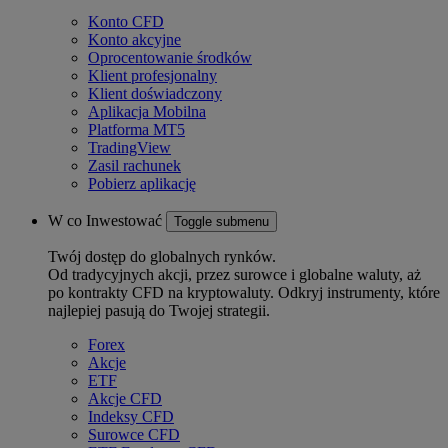
Konto CFD
Konto akcyjne
Oprocentowanie środków
Klient profesjonalny
Klient doświadczony
Aplikacja Mobilna
Platforma MT5
TradingView
Zasil rachunek
Pobierz aplikację
W co Inwestować
Toggle submenu
Twój dostęp do globalnych rynków.
Od tradycyjnych akcji, przez surowce i globalne waluty, aż
po kontrakty CFD na kryptowaluty. Odkryj instrumenty, które
najlepiej pasują do Twojej strategii.
Forex
Akcje
ETF
Akcje CFD
Indeksy CFD
Surowce CFD