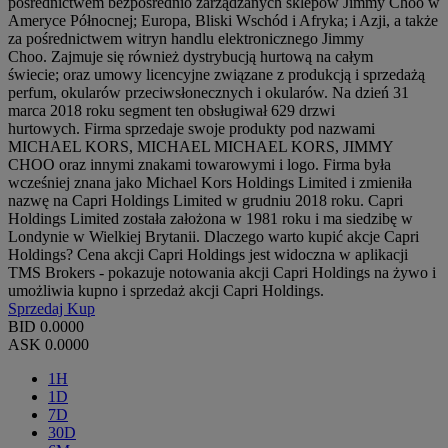
pośrednictwem bezpośrednio zarządzanych sklepów Jimmy Choo w
Ameryce Północnej; Europa, Bliski Wschód i Afryka; i Azji, a także
za pośrednictwem witryn handlu elektronicznego Jimmy
Choo. Zajmuje się również dystrybucją hurtową na całym
świecie; oraz umowy licencyjne związane z produkcją i sprzedażą
perfum, okularów przeciwsłonecznych i okularów. Na dzień 31
marca 2018 roku segment ten obsługiwał 629 drzwi
hurtowych. Firma sprzedaje swoje produkty pod nazwami
MICHAEL KORS, MICHAEL MICHAEL KORS, JIMMY
CHOO oraz innymi znakami towarowymi i logo. Firma była
wcześniej znana jako Michael Kors Holdings Limited i zmieniła
nazwę na Capri Holdings Limited w grudniu 2018 roku. Capri
Holdings Limited została założona w 1981 roku i ma siedzibę w
Londynie w Wielkiej Brytanii. Dlaczego warto kupić akcje Capri
Holdings? Cena akcji Capri Holdings jest widoczna w aplikacji
TMS Brokers - pokazuje notowania akcji Capri Holdings na żywo i
umożliwia kupno i sprzedaż akcji Capri Holdings.
Sprzedaj
Kup
BID
0.0000
ASK
0.0000
1H
1D
7D
30D