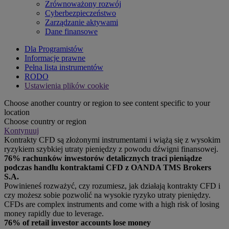
Zrównoważony rozwój
Cyberbezpieczeństwo
Zarządzanie aktywami
Dane finansowe
Dla Programistów
Informacje prawne
Pełna lista instrumentów
RODO
Ustawienia plików cookie
Choose another country or region to see content specific to your
location
Choose country or region
Kontynuuj
Kontrakty CFD są złożonymi instrumentami i wiążą się z wysokim
ryzykiem szybkiej utraty pieniędzy z powodu dźwigni finansowej.
76% rachunków inwestorów detalicznych traci pieniądze
podczas handlu kontraktami CFD z OANDA TMS Brokers
S.A.
Powinieneś rozważyć, czy rozumiesz, jak działają kontrakty CFD i
czy możesz sobie pozwolić na wysokie ryzyko utraty pieniędzy.
CFDs are complex instruments and come with a high risk of losing
money rapidly due to leverage.
76% of retail investor accounts lose money