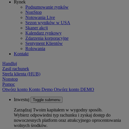
Rynek
Podsumowanie rynków
NonStop
Notowania Live
Sezon wyników w USA
Skaner akcji
Kalendarz rynkowy
Zdarzenia korporacyjne
Sentyment Klientów
Rolowania
Kontakt
Handluj
Zasil rachunek
Strefa klienta (HUB)
Nonstop
Pomoc
Otwórz konto
Konto
Demo
Otwórz konto DEMO
Inwestuj
Toggle submenu
Zarządzaj Twoim kapitałem w wygodny sposób.
Wybierz odpowiedni typ rachunku i zyskaj dostęp do
nowoczesnych platform oraz atrakcyjnego oprocentowania
wolnych środków.