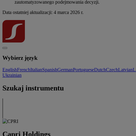
zautomatyzowanego podejmowania decyzji.
Data ostatniej aktualizacji: 4 marca 2026 r.
Wybierz język
English
French
Italian
Spanish
German
Portuguese
Dutch
Czech
Latvian
L
Ukrainian
Szukaj instrumentu
Capri Holdings