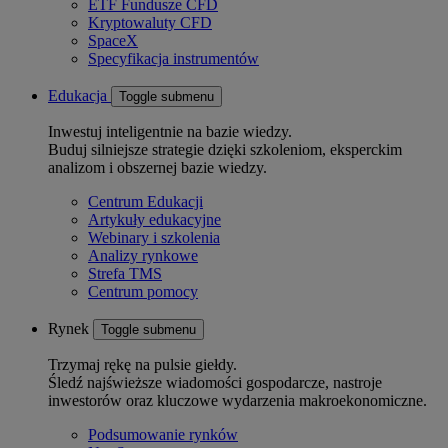
ETF Fundusze CFD
Kryptowaluty CFD
SpaceX
Specyfikacja instrumentów
Edukacja
Toggle submenu
Inwestuj inteligentnie na bazie wiedzy.
Buduj silniejsze strategie dzięki szkoleniom, eksperckim
analizom i obszernej bazie wiedzy.
Centrum Edukacji
Artykuły edukacyjne
Webinary i szkolenia
Analizy rynkowe
Strefa TMS
Centrum pomocy
Rynek
Toggle submenu
Trzymaj rękę na pulsie giełdy.
Śledź najświeższe wiadomości gospodarcze, nastroje
inwestorów oraz kluczowe wydarzenia makroekonomiczne.
Podsumowanie rynków