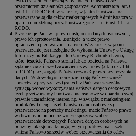
jest to uzasadnione treścią zapytania od Państwa oraz
przedmiotem działalności gospodarczej Administratora- art. 6
ust. 1 lit. f RODO; d. w zakresie, w jakim Państwa dane
przetwarzane są dla celów marketingowych Administratora w
oparciu o udzieloną przez Państwa zgodę – art. 6 ust. 1 lit. a
RODO.
Przysługuje Państwu prawo dostępu do danych osobowych,
prawo ich sprostowania, usunięcia, a także prawo
ograniczenia przetwarzania danych. W zakresie, w jakim
przetwarzanie jest niezbędne do wykonania Umowy o Usługę
Informacyjno-Edukacyjną lub Umowy Rachunku Demo,
której jesteście Państwo stroną lub do podjęcia na Państwa
żądanie działań przed zawarciem ww. umów (art. 6 ust. 1 lit.
b RODO) przysługuje Państwu również prawo przenoszenia
danych. W dowolnym momencie mogą Państwo wnieść
sprzeciw, z przyczyn związanych z Państwa szczególną
sytuacją, wobec wykorzystania Państwa danych osobowych,
jeżeli przetwarzamy Państwa dane osobowe w oparciu o swój
prawnie uzasadniony interes, np. w związku z marketingiem
produktów i usług. Jeżeli Państwa dane osobowe są
przetwarzane na potrzeby marketingu, macie Państwo prawo
w dowolnym momencie wnieść sprzeciw wobec
przetwarzania dotyczących Państwa danych osobowych na
potrzeby takiego marketingu, w tym profilowania. Jeżeli
wniosą Państwo sprzeciw wobec przetwarzania do celów