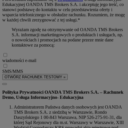
Edukacyjnej OANDA TMS Brokers S.A. i akceptuję jego treść, co
stanowi podstawę do kontaktu w celu przedstawienia oferty i
wsparcia telefonicznego w obsłudze rachunku. Rozumiem, że mogę
w każdej chwili zrezygnować z tej usługi.*
Wyrażam zgodę na otrzymywanie od OANDA TMS Brokers
S.A. informacji marketingowych o produktach i usługach, np.
o nowościach i promocjach na podane przeze mnie dane
kontaktowe za pomocą:
wiadomości e-mail
SMS/MMS
OTWÓRZ RACHUNEK TESTOWY »
Polityka Prywatności OANDA TMS Brokers S.A. – Rachunek
Demo, Usługa Informacyjno- Edukacyjna
Administratorem Państwa danych osobowych jest OANDA
TMS Brokers S.A. z siedzibą w Warszawie, Rondo
Daszyńskiego 1 00-843 Warszawa, NIP 526-275-91-31, dla
której Sąd Rejonowy dla m.st. Warszawy w Warszawie, XIII
Wydział Gospodarczy KRS prowadzi akta rejestrowe pod