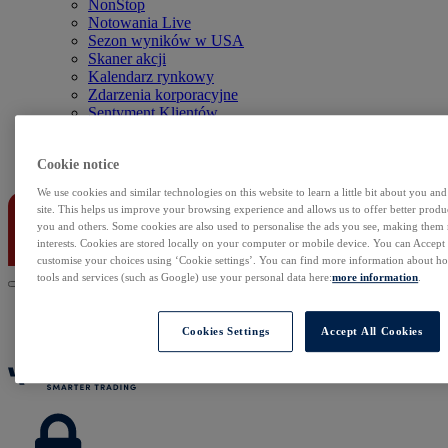
NonStop
Notowania Live
Sezon wyników w USA
Skaner akcji
Kalendarz rynkowy
Zdarzenia korporacyjne
Sentyment Klientów
Rolowania
Cookie notice
Kontakt
We use cookies and similar technologies on this website to learn a little bit about you an
site. This helps us improve your browsing experience and allows us to offer better produc
you and others. Some cookies are also used to personalise the ads you see, making them
interests. Cookies are stored locally on your computer or mobile device. You can Accept o
customise your choices using ‘Cookie settings’. You can find more information about 
tools and services (such as Google) use your personal data here:
more information
.
Cookies Settings
Accept All Cookies