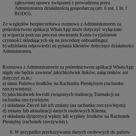
zgłoszonej sprawy związanej z prowadzoną przez
Administratora działalnością gospodarczą (art. 6 ust. 1 lit. f
RODO).
Ze względów bezpieczeństwa rozmowa z Administratorem za
pośrednictwem aplikacji WhatsApp może dotyczyć wyłącznie:
a) wsparcia podczas procesu otwierania Konta (wyjaśnienie
czynności składających się na procedurę onboardingu);
b) udzielania odpowiedzi na pytania klientów dotyczące działalności
Administratora.
Rozmowa z Administratorem za pośrednictwem aplikacji WhatsApp
nigdy nie będzie zawierać jakichkolwiek linków, załączników ani
dotyczyć m.in.:
a) stanu Państwa środków na Rachunku Pieniężnym (rachunku
rzeczywistym);
b) jakichkolwiek kwestii związanych realizacją Transakcji na
rachunku rzeczywistym;
c) składania Zleceń lub ich zmiany (na rachunku rzeczywistym);
d) zmiany lub aktualizacji danych osobowych Klienta;
e) składania dyspozycji wpłaty lub wypłaty środków na Rachunek
Pieniężny (rachunek rzeczywisty).
W przypadku przekazywania danych osobowych do państw