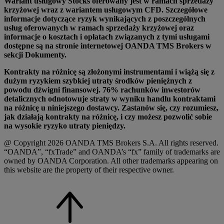
Wariant usługowy Stocks oferowany jest w ramach sprzedaży
krzyżowej wraz z wariantem usługowym CFD. Szczegółowe
informacje dotyczące ryzyk wynikających z poszczególnych
usług oferowanych w ramach sprzedaży krzyżowej oraz
informacje o kosztach i opłatach związanych z tymi usługami
dostępne są na stronie internetowej OANDA TMS Brokers w
sekcji Dokumenty.
Kontrakty na różnicę są złożonymi instrumentami i wiążą się z
dużym ryzykiem szybkiej utraty środków pieniężnych z
powodu dźwigni finansowej. 76% rachunków inwestorów
detalicznych odnotowuje straty w wyniku handlu kontraktami
na różnicę u niniejszego dostawcy. Zastanów się, czy rozumiesz,
jak działają kontrakty na różnicę, i czy możesz pozwolić sobie
na wysokie ryzyko utraty pieniędzy.
@ Copyright 2026 OANDA TMS Brokers S.A. All rights reserved.
“OANDA”, “fxTrade” and OANDA’s “fx” family of trademarks are
owned by OANDA Corporation. All other trademarks appearing on
this website are the property of their respective owner.