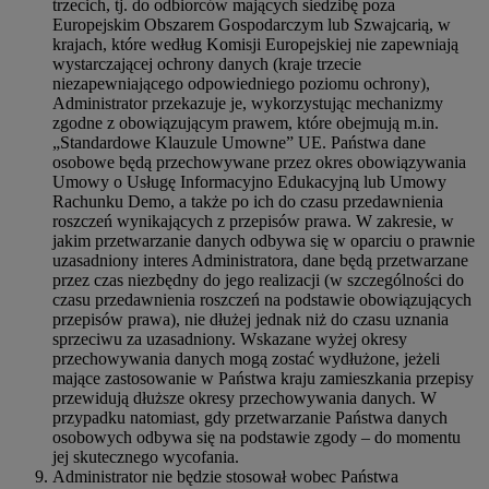
trzecich, tj. do odbiorców mających siedzibę poza
Europejskim Obszarem Gospodarczym lub Szwajcarią, w
krajach, które według Komisji Europejskiej nie zapewniają
wystarczającej ochrony danych (kraje trzecie
niezapewniającego odpowiedniego poziomu ochrony),
Administrator przekazuje je, wykorzystując mechanizmy
zgodne z obowiązującym prawem, które obejmują m.in.
„Standardowe Klauzule Umowne” UE. Państwa dane
osobowe będą przechowywane przez okres obowiązywania
Umowy o Usługę Informacyjno Edukacyjną lub Umowy
Rachunku Demo, a także po ich do czasu przedawnienia
roszczeń wynikających z przepisów prawa. W zakresie, w
jakim przetwarzanie danych odbywa się w oparciu o prawnie
uzasadniony interes Administratora, dane będą przetwarzane
przez czas niezbędny do jego realizacji (w szczególności do
czasu przedawnienia roszczeń na podstawie obowiązujących
przepisów prawa), nie dłużej jednak niż do czasu uznania
sprzeciwu za uzasadniony. Wskazane wyżej okresy
przechowywania danych mogą zostać wydłużone, jeżeli
mające zastosowanie w Państwa kraju zamieszkania przepisy
przewidują dłuższe okresy przechowywania danych. W
przypadku natomiast, gdy przetwarzanie Państwa danych
osobowych odbywa się na podstawie zgody – do momentu
jej skutecznego wycofania.
Administrator nie będzie stosował wobec Państwa