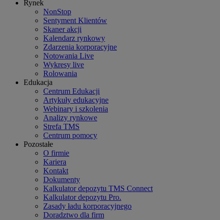
Rynek
NonStop
Sentyment Klientów
Skaner akcji
Kalendarz rynkowy
Zdarzenia korporacyjne
Notowania Live
Wykresy live
Rolowania
Edukacja
Centrum Edukacji
Artykuły edukacyjne
Webinary i szkolenia
Analizy rynkowe
Strefa TMS
Centrum pomocy
Pozostałe
O firmie
Kariera
Kontakt
Dokumenty
Kalkulator depozytu TMS Connect
Kalkulator depozytu Pro.
Zasady ładu korporacyjnego
Doradztwo dla firm