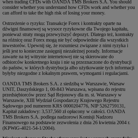
when trading CFDs with OANDA TMS Brokers S.A. You should
consider whether you understand how CFDs work and whether you
can afford to take the high risk of losing your money.
Ostrzeżenie o ryzyku: Transakcje Forex i kontrakty oparte na
dźwigni finansowej są wysoce ryzykowne dla Twojego kapitału,
ponieważ straty mogą przewyższyć depozyt. Dlatego też, kontrakty
na różnicę oraz Forex mogą nie być odpowiednie dla wszystkich
inwestorów. Upewnij się, że rozumiesz związane z nimi ryzyka i
jeśli jest to konieczne zasięgnij niezależnej porady. Informacje
zawarte na tej witrynie internetowej nie są skierowane do
odbiorców konkretnego kraju i nie są przeznaczone do dystrybucji
do państw, w których dystrybucja albo użytkowanie tych informacji
byłyby niezgodne z lokalnym prawem, wymogami i regulacjami.
OANDA TMS Brokers S.A. z siedzibą w Warszawie, Warsaw
UNIT, Daszyńskiego 1, 00-843 Warszawa, wpisana do rejestru
przedsiębiorców przez Sąd Rejonowy dla m. st. Warszawy w
Warszawie, XIII Wydział Gospodarczy Krajowego Rejestru
Sądowego pod numerem KRS 0000204776, NIP 5262759131,
Kapitał zakładowy: 3,537,560 zł opłacony w całości. OANDA
TMS Brokers S.A. podlega nadzorowi Komisji Nadzoru
Finansowego na podstawie zezwolenia z dnia 26 kwietnia 2004 r.
(KPWiG-4021-54-1/2004).