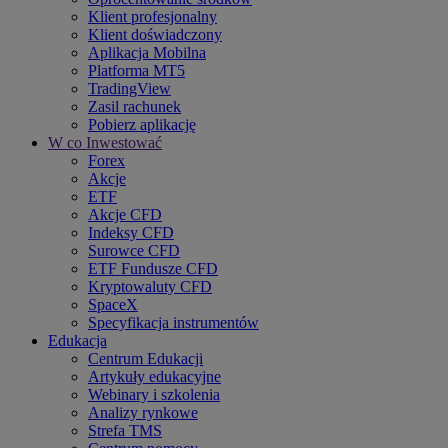
Klient profesjonalny
Klient doświadczony
Aplikacja Mobilna
Platforma MT5
TradingView
Zasil rachunek
Pobierz aplikację
W co Inwestować
Forex
Akcje
ETF
Akcje CFD
Indeksy CFD
Surowce CFD
ETF Fundusze CFD
Kryptowaluty CFD
SpaceX
Specyfikacja instrumentów
Edukacja
Centrum Edukacji
Artykuły edukacyjne
Webinary i szkolenia
Analizy rynkowe
Strefa TMS