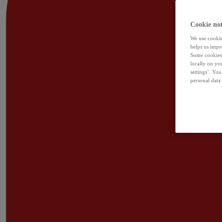
Cookie not
We use cookies
helps us impr
Some cookies 
locally on yo
settings’. Yo
personal data