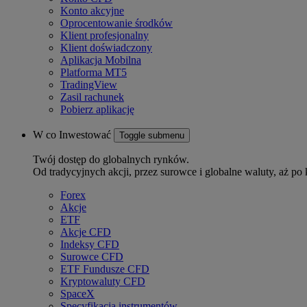
Konto akcyjne
Oprocentowanie środków
Klient profesjonalny
Klient doświadczony
Aplikacja Mobilna
Platforma MT5
TradingView
Zasil rachunek
Pobierz aplikację
W co Inwestować
Toggle submenu
Twój dostęp do globalnych rynków.
Od tradycyjnych akcji, przez surowce i globalne waluty, aż po 
Forex
Akcje
ETF
Akcje CFD
Indeksy CFD
Surowce CFD
ETF Fundusze CFD
Kryptowaluty CFD
SpaceX
Specyfikacja instrumentów