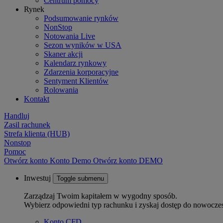
Centrum pomocy
Rynek
Podsumowanie rynków
NonStop
Notowania Live
Sezon wyników w USA
Skaner akcji
Kalendarz rynkowy
Zdarzenia korporacyjne
Sentyment Klientów
Rolowania
Kontakt
Handluj
Zasil rachunek
Strefa klienta (HUB)
Nonstop
Pomoc
Otwórz konto
Konto
Demo
Otwórz konto DEMO
Inwestuj
Toggle submenu
Zarządzaj Twoim kapitałem w wygodny sposób.
Wybierz odpowiedni typ rachunku i zyskaj dostęp do nowocze
Konto CFD