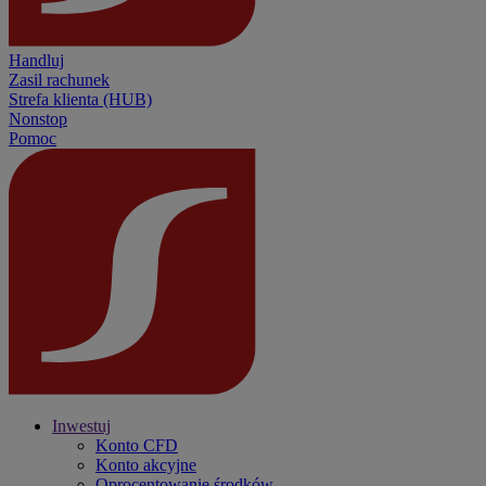
Handluj
Zasil rachunek
Strefa klienta (HUB)
Nonstop
Pomoc
Inwestuj
Konto CFD
Konto akcyjne
Oprocentowanie środków