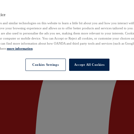
ice
 and similar technologies on this website to learn a little bit about you and how you interact with
ove your browsing experience and allows us to offer better products and services tailored to you 
are also used to personalise the ads you see, making them more relevant to your interests. Cookie
ur computer or mobile device. You can Accept or Reject all cookies, or customise your choices u
u can find more information about how OANDA and third party tools and services (such as Googl
 here:
more information
.
Cookies Settings
Accept All Cookies