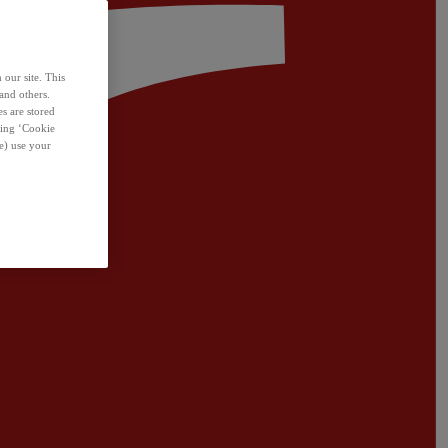
 our site. This
and others.
s are stored
sing ‘Cookie
e) use your