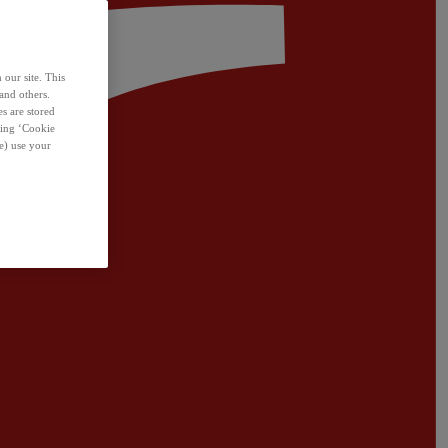
 our site. This
and others.
s are stored
sing ‘Cookie
e) use your