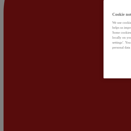
Cookie not
We use cookies
helps us impr
Some cookies 
locally on yo
settings’. Yo
personal data