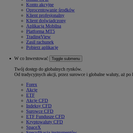
Konto akcyjne
Oprocentowanie środków
Klient profesjonalny
Klient doświadczony
Aplikacja Mobilna
Platforma MT5
TradingView
Zasil rachunek
Pobierz aplikację
W co Inwestować
Toggle submenu
Twój dostęp do globalnych rynków.
Od tradycyjnych akcji, przez surowce i globalne waluty, aż po 
Forex
Akcje
ETF
Akcje CFD
Indeksy CFD
Surowce CFD
ETF Fundusze CFD
Kryptowaluty CFD
SpaceX
Specyfikacja instrumentów