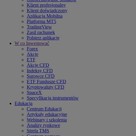
Klient profesjonalny
Klient doświadczony
Aplikacja Mobilna
Platforma MT5
TradingView
Zasil rachunek
Pobierz aplikację
W co Inwestować
Forex
Akcje
ETF
Akcje CFD
Indeksy CFD
Surowce CFD
ETF Fundusze CFD
Kryptowaluty CFD
SpaceX
Specyfikacja instrumentów
Edukacja
Centrum Edukacji
Artykuły edukacyjne
Webinary i szkolenia
Analizy rynkowe
Strefa TMS