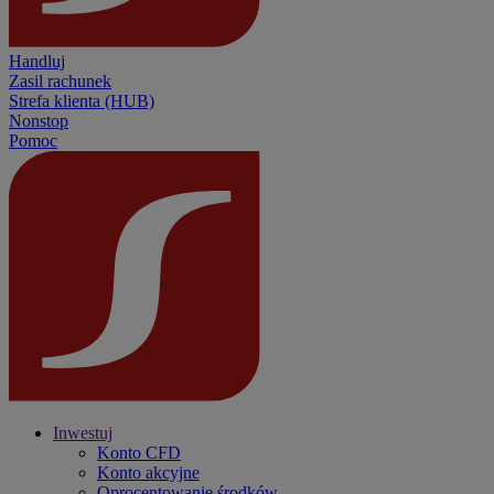
Handluj
Zasil rachunek
Strefa klienta (HUB)
Nonstop
Pomoc
Inwestuj
Konto CFD
Konto akcyjne
Oprocentowanie środków