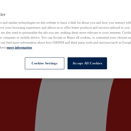
ice
 and similar technologies on this website to learn a little bit about you and how you interact with
ove your browsing experience and allows us to offer better products and services tailored to you 
are also used to personalise the ads you see, making them more relevant to your interests. Cookie
ur computer or mobile device. You can Accept or Reject all cookies, or customise your choices u
u can find more information about how OANDA and third party tools and services (such as Googl
 here:
more information
.
Cookies Settings
Accept All Cookies