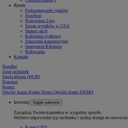
Centrum pomocy
Rynek
Podsumowanie rynków
NonStop
Notowania Live
Sezon wyników w USA
Skaner akcji
Kalendarz rynkowy
Zdarzenia korporacyjne
Sentyment Klientów
Rolowania
Kontakt
Handluj
Zasil rachunek
Strefa klienta (HUB)
Nonstop
Pomoc
Otwórz konto
Konto
Demo
Otwórz konto DEMO
Inwestuj
Toggle submenu
Zarządzaj Twoim kapitałem w wygodny sposób.
Wybierz odpowiedni typ rachunku i zyskaj dostęp do nowocze
Konto CFD