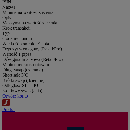
ISIN
Nazwa
Minimalna wartość zlecenia
Opis
Maksymalna wartość zlecenia
Krok transakcji
Typ
Godziny handlu
Wielkość kontraktu/1 lota
Depozyt wymagany (Retail/Pro)
Wartość 1 pipsa
Dźwignia finansowa (Retail/Pro)
Minimalny krok notowań
Długi swap (dziennie)
Short sale
NO
Krótki swap (dziennie)
Odległosć SL i TP
0
3-dniowy swap (data)
Otwórz konto
Polska