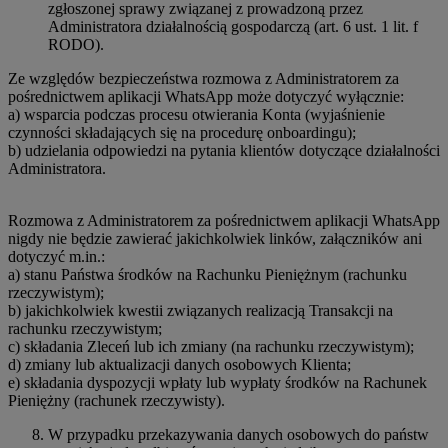
zgłoszonej sprawy związanej z prowadzoną przez
Administratora działalnością gospodarczą (art. 6 ust. 1 lit. f
RODO).
Ze względów bezpieczeństwa rozmowa z Administratorem za
pośrednictwem aplikacji WhatsApp może dotyczyć wyłącznie:
a) wsparcia podczas procesu otwierania Konta (wyjaśnienie
czynności składających się na procedurę onboardingu);
b) udzielania odpowiedzi na pytania klientów dotyczące działalności
Administratora.
Rozmowa z Administratorem za pośrednictwem aplikacji WhatsApp
nigdy nie będzie zawierać jakichkolwiek linków, załączników ani
dotyczyć m.in.:
a) stanu Państwa środków na Rachunku Pieniężnym (rachunku
rzeczywistym);
b) jakichkolwiek kwestii związanych realizacją Transakcji na
rachunku rzeczywistym;
c) składania Zleceń lub ich zmiany (na rachunku rzeczywistym);
d) zmiany lub aktualizacji danych osobowych Klienta;
e) składania dyspozycji wpłaty lub wypłaty środków na Rachunek
Pieniężny (rachunek rzeczywisty).
W przypadku przekazywania danych osobowych do państw