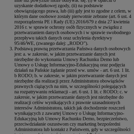
inne niż powyższe może odbywać się: (i) w oparciu o
uzyskanie dodatkowej zgody, (ii) na podstawie
obowiązującego prawa, lub (iii) gdy jest to zgodne z celem, w
którym dane osobowe zostały pierwotnie zebrane (art. 6 ust. 4
rozporządzenia PE i Rady (UE) 2016/679 z dnia 27 kwietnia
2016 r. w sprawie ochrony osób fizycznych w związku z
przetwarzaniem danych osobowych i w sprawie swobodnego
przepływu takich danych oraz uchylenia dyrektywy
95/46/WE, (zwanego dalej: „RODO”).
Podstawą prawną przetwarzania Państwa danych osobowych
jest: a. w zakresie, w jakim przetwarzanie danych jest
niezbędne do wykonania Umowy Rachunku Demo lub
Umowy o Usługę Informacyjno-Edukacyjną oraz podjęcia
działań na Pańskie żądanie przed ww. umów - art. 6 ust. 1 lit.
b RODO; b. w zakresie, w jakim przetwarzanie danych jest
niezbędne dla realizacji przez Administratora obowiązków
prawnych ciążących na nim, w szczególności polegających
na rozpatrywaniu reklamacji - art. 6 ust. 1 lit. c RODO; c. w
zakresie, w jakim przetwarzanie danych jest niezbędne do
realizacji celów wynikających z prawnie uzasadnionych
interesów Administratora, takich jak dochodzenie roszczeń
wynikających z zawartej Umowy o Usługę Informacyjno-
Edukacyjną lub Umowy Rachunku Demo, bezpieczeństwo,
przeciwdziałanie oszustwom czy marketing bezpośredni
Administratora lub kontakt z Państwem, gdy w szczególności