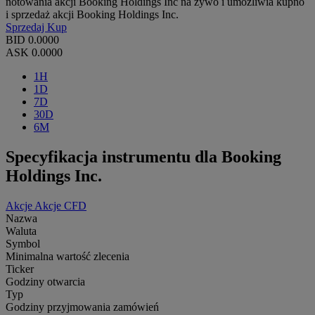
notowania akcji Booking Holdings Inc na żywo i umożliwia kupno
i sprzedaż akcji Booking Holdings Inc.
Sprzedaj
Kup
BID
0.0000
ASK
0.0000
1H
1D
7D
30D
6M
Specyfikacja instrumentu dla Booking
Holdings Inc.
Akcje
Akcje CFD
Nazwa
Waluta
Symbol
Minimalna wartość zlecenia
Ticker
Godziny otwarcia
Typ
Godziny przyjmowania zamówień