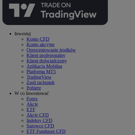
Inwestuj
Konto CFD
Konto akcyjne
Oprocentowanie środków
Klient profesjonalny
Klient doświadczony
Aplikacja Mobilna
Platforma MT5
TradingView
Zasil rachunek
Pobierz
W co Inwestować
Forex
Akcje
ETF
Akcje CFD
Indeksy CFD
Surowce CFD
ETF Fundusze CFD