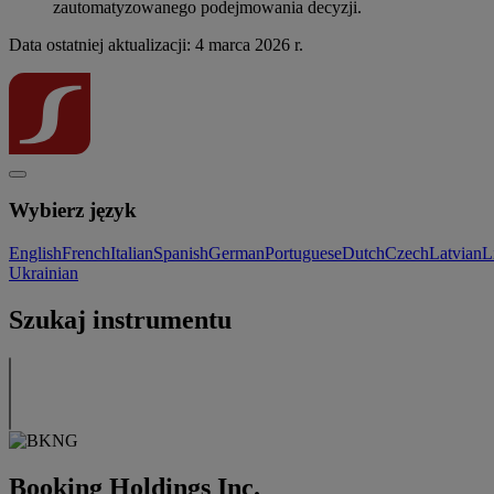
zautomatyzowanego podejmowania decyzji.
Data ostatniej aktualizacji: 4 marca 2026 r.
Wybierz język
English
French
Italian
Spanish
German
Portuguese
Dutch
Czech
Latvian
L
Ukrainian
Szukaj instrumentu
Booking Holdings Inc.