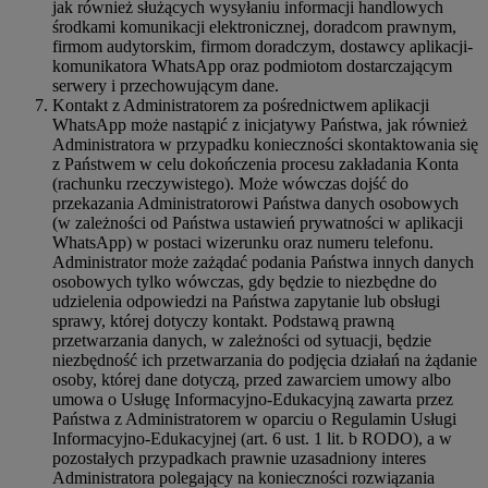
jak również służących wysyłaniu informacji handlowych
środkami komunikacji elektronicznej, doradcom prawnym,
firmom audytorskim, firmom doradczym, dostawcy aplikacji-
komunikatora WhatsApp oraz podmiotom dostarczającym
serwery i przechowującym dane.
Kontakt z Administratorem za pośrednictwem aplikacji
WhatsApp może nastąpić z inicjatywy Państwa, jak również
Administratora w przypadku konieczności skontaktowania się
z Państwem w celu dokończenia procesu zakładania Konta
(rachunku rzeczywistego). Może wówczas dojść do
przekazania Administratorowi Państwa danych osobowych
(w zależności od Państwa ustawień prywatności w aplikacji
WhatsApp) w postaci wizerunku oraz numeru telefonu.
Administrator może zażądać podania Państwa innych danych
osobowych tylko wówczas, gdy będzie to niezbędne do
udzielenia odpowiedzi na Państwa zapytanie lub obsługi
sprawy, której dotyczy kontakt. Podstawą prawną
przetwarzania danych, w zależności od sytuacji, będzie
niezbędność ich przetwarzania do podjęcia działań na żądanie
osoby, której dane dotyczą, przed zawarciem umowy albo
umowa o Usługę Informacyjno-Edukacyjną zawarta przez
Państwa z Administratorem w oparciu o Regulamin Usługi
Informacyjno-Edukacyjnej (art. 6 ust. 1 lit. b RODO), a w
pozostałych przypadkach prawnie uzasadniony interes
Administratora polegający na konieczności rozwiązania