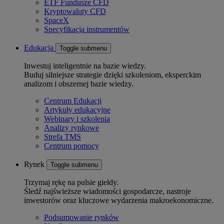
ETF Fundusze CFD
Kryptowaluty CFD
SpaceX
Specyfikacja instrumentów
Edukacja
Toggle submenu
Inwestuj inteligentnie na bazie wiedzy.
Buduj silniejsze strategie dzięki szkoleniom, eksperckim
analizom i obszernej bazie wiedzy.
Centrum Edukacji
Artykuły edukacyjne
Webinary i szkolenia
Analizy rynkowe
Strefa TMS
Centrum pomocy
Rynek
Toggle submenu
Trzymaj rękę na pulsie giełdy.
Śledź najświeższe wiadomości gospodarcze, nastroje
inwestorów oraz kluczowe wydarzenia makroekonomiczne.
Podsumowanie rynków