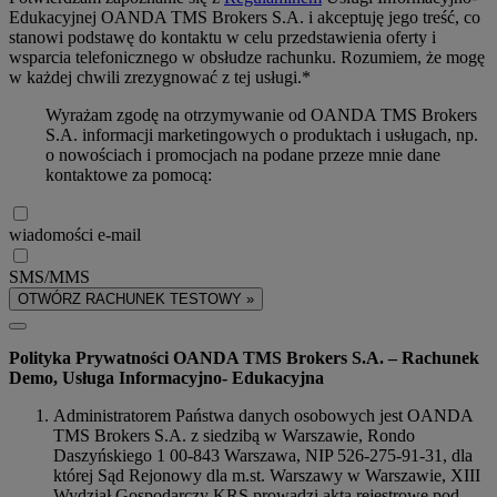
Edukacyjnej OANDA TMS Brokers S.A. i akceptuję jego treść, co
stanowi podstawę do kontaktu w celu przedstawienia oferty i
wsparcia telefonicznego w obsłudze rachunku. Rozumiem, że mogę
w każdej chwili zrezygnować z tej usługi.*
Wyrażam zgodę na otrzymywanie od OANDA TMS Brokers
S.A. informacji marketingowych o produktach i usługach, np.
o nowościach i promocjach na podane przeze mnie dane
kontaktowe za pomocą:
wiadomości e-mail
SMS/MMS
OTWÓRZ RACHUNEK TESTOWY »
Polityka Prywatności OANDA TMS Brokers S.A. – Rachunek
Demo, Usługa Informacyjno- Edukacyjna
Administratorem Państwa danych osobowych jest OANDA
TMS Brokers S.A. z siedzibą w Warszawie, Rondo
Daszyńskiego 1 00-843 Warszawa, NIP 526-275-91-31, dla
której Sąd Rejonowy dla m.st. Warszawy w Warszawie, XIII
Wydział Gospodarczy KRS prowadzi akta rejestrowe pod