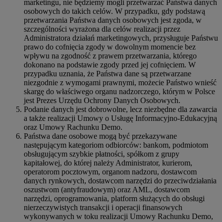
marketingu, nie będziemy mogli przetwarzać Państwa danych
osobowych do takich celów. W przypadku, gdy podstawą
przetwarzania Państwa danych osobowych jest zgoda, w
szczególności wyrażona dla celów realizacji przez
Administratora działań marketingowych, przysługuje Państwu
prawo do cofnięcia zgody w dowolnym momencie bez
wpływu na zgodność z prawem przetwarzania, którego
dokonano na podstawie zgody przed jej cofnięciem. W
przypadku uznania, że Państwa dane są przetwarzane
niezgodnie z wymogami prawnymi, możecie Państwo wnieść
skargę do właściwego organu nadzorczego, którym w Polsce
jest Prezes Urzędu Ochrony Danych Osobowych.
Podanie danych jest dobrowolne, lecz niezbędne dla zawarcia
a także realizacji Umowy o Usługę Informacyjno-Edukacyjną
oraz Umowy Rachunku Demo.
Państwa dane osobowe mogą być przekazywane
następującym kategoriom odbiorców: bankom, podmiotom
obsługującym szybkie płatności, spółkom z grupy
kapitałowej, do której należy Administrator, kurierom,
operatorom pocztowym, organom nadzoru, dostawcom
danych rynkowych, dostawcom narzędzi do przeciwdziałania
oszustwom (antyfraudowym) oraz AML, dostawcom
narzędzi, oprogramowania, platform służących do obsługi
nierzeczywistych transakcji i operacji finansowych
wykonywanych w toku realizacji Umowy Rachunku Demo,