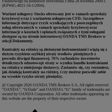
Finansowego na podstawie zezwolenia z dnia 26 kwietnia 2004 r.
(KPWiG-4021-54-1/2004).
Wariant usługowy Stocks oferowany jest w ramach sprzedaży
krzyżowej wraz z wariantem usługowym CFD. Szczegółowe
informacje dotyczące ryzyk wynikających z poszczególnych
usług oferowanych w ramach sprzedaży krzyżowej oraz
informacje o kosztach i opłatach związanych z tymi usługami
dostępne są na stronie internetowej OANDA TMS Brokers w
sekcji Dokumenty.
Kontrakty na różnicę są złożonymi instrumentami i wiążą się z
dużym ryzykiem szybkiej utraty środków pieniężnych z
powodu dźwigni finansowej. 76% rachunków inwestorów
detalicznych odnotowuje straty w wyniku handlu kontraktami
na różnicę u niniejszego dostawcy. Zastanów się, czy rozumiesz,
jak działają kontrakty na różnicę, i czy możesz pozwolić sobie
na wysokie ryzyko utraty pieniędzy.
@ Copyright 2026 OANDA TMS Brokers S.A. All rights reserved.
“OANDA”, “fxTrade” and OANDA’s “fx” family of trademarks are
owned by OANDA Corporation. All other trademarks appearing on
this website are the property of their respective owner.