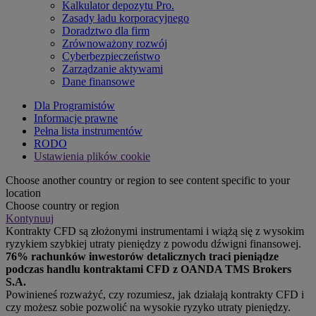
Kalkulator depozytu Pro.
Zasady ładu korporacyjnego
Doradztwo dla firm
Zrównoważony rozwój
Cyberbezpieczeństwo
Zarządzanie aktywami
Dane finansowe
Dla Programistów
Informacje prawne
Pełna lista instrumentów
RODO
Ustawienia plików cookie
Choose another country or region to see content specific to your
location
Choose country or region
Kontynuuj
Kontrakty CFD są złożonymi instrumentami i wiążą się z wysokim
ryzykiem szybkiej utraty pieniędzy z powodu dźwigni finansowej.
76% rachunków inwestorów detalicznych traci pieniądze
podczas handlu kontraktami CFD z OANDA TMS Brokers
S.A.
Powinieneś rozważyć, czy rozumiesz, jak działają kontrakty CFD i
czy możesz sobie pozwolić na wysokie ryzyko utraty pieniędzy.