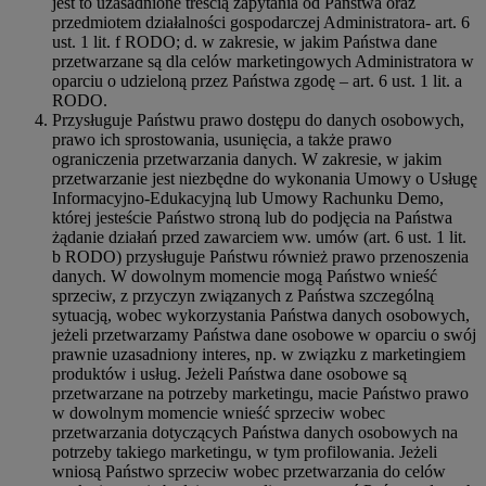
jest to uzasadnione treścią zapytania od Państwa oraz
przedmiotem działalności gospodarczej Administratora- art. 6
ust. 1 lit. f RODO; d. w zakresie, w jakim Państwa dane
przetwarzane są dla celów marketingowych Administratora w
oparciu o udzieloną przez Państwa zgodę – art. 6 ust. 1 lit. a
RODO.
Przysługuje Państwu prawo dostępu do danych osobowych,
prawo ich sprostowania, usunięcia, a także prawo
ograniczenia przetwarzania danych. W zakresie, w jakim
przetwarzanie jest niezbędne do wykonania Umowy o Usługę
Informacyjno-Edukacyjną lub Umowy Rachunku Demo,
której jesteście Państwo stroną lub do podjęcia na Państwa
żądanie działań przed zawarciem ww. umów (art. 6 ust. 1 lit.
b RODO) przysługuje Państwu również prawo przenoszenia
danych. W dowolnym momencie mogą Państwo wnieść
sprzeciw, z przyczyn związanych z Państwa szczególną
sytuacją, wobec wykorzystania Państwa danych osobowych,
jeżeli przetwarzamy Państwa dane osobowe w oparciu o swój
prawnie uzasadniony interes, np. w związku z marketingiem
produktów i usług. Jeżeli Państwa dane osobowe są
przetwarzane na potrzeby marketingu, macie Państwo prawo
w dowolnym momencie wnieść sprzeciw wobec
przetwarzania dotyczących Państwa danych osobowych na
potrzeby takiego marketingu, w tym profilowania. Jeżeli
wniosą Państwo sprzeciw wobec przetwarzania do celów