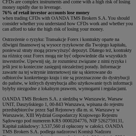
CFDs are complex instruments and come with a high risk of losing
money rapidly due to leverage.
76% of retail investor accounts lose money
when trading CFDs with OANDA TMS Brokers S.A. You should
consider whether you understand how CFDs work and whether you
can afford to take the high risk of losing your money.
Ostrzeżenie o ryzyku: Transakcje Forex i kontrakty oparte na
dźwigni finansowej są wysoce ryzykowne dla Twojego kapitału,
ponieważ straty mogą przewyższyć depozyt. Dlatego też, kontrakty
na różnicę oraz Forex mogą nie być odpowiednie dla wszystkich
inwestorów. Upewnij się, że rozumiesz związane z nimi ryzyka i
jeśli jest to konieczne zasięgnij niezależnej porady. Informacje
zawarte na tej witrynie internetowej nie są skierowane do
odbiorców konkretnego kraju i nie są przeznaczone do dystrybucji
do państw, w których dystrybucja albo użytkowanie tych informacji
byłyby niezgodne z lokalnym prawem, wymogami i regulacjami.
OANDA TMS Brokers S.A. z siedzibą w Warszawie, Warsaw
UNIT, Daszyńskiego 1, 00-843 Warszawa, wpisana do rejestru
przedsiębiorców przez Sąd Rejonowy dla m. st. Warszawy w
Warszawie, XIII Wydział Gospodarczy Krajowego Rejestru
Sądowego pod numerem KRS 0000204776, NIP 5262759131,
Kapitał zakładowy: 3,537,560 zł opłacony w całości. OANDA
TMS Brokers S.A. podlega nadzorowi Komisji Nadzoru