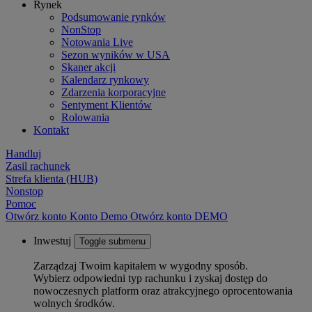
Rynek
Podsumowanie rynków
NonStop
Notowania Live
Sezon wyników w USA
Skaner akcji
Kalendarz rynkowy
Zdarzenia korporacyjne
Sentyment Klientów
Rolowania
Kontakt
Handluj
Zasil rachunek
Strefa klienta (HUB)
Nonstop
Pomoc
Otwórz konto
Konto
Demo
Otwórz konto DEMO
Inwestuj
Toggle submenu
Zarządzaj Twoim kapitałem w wygodny sposób.
Wybierz odpowiedni typ rachunku i zyskaj dostęp do
nowoczesnych platform oraz atrakcyjnego oprocentowania
wolnych środków.