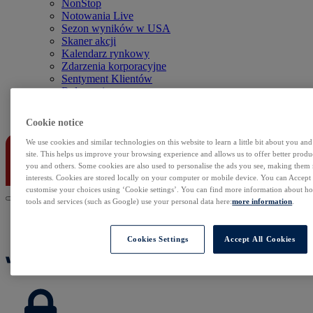
NonStop
Notowania Live
Sezon wyników w USA
Skaner akcji
Kalendarz rynkowy
Zdarzenia korporacyjne
Sentyment Klientów
Rolowania
Kontakt
Cookie notice
We use cookies and similar technologies on this website to learn a little bit about you an
site. This helps us improve your browsing experience and allows us to offer better produc
you and others. Some cookies are also used to personalise the ads you see, making them
interests. Cookies are stored locally on your computer or mobile device. You can Accept o
customise your choices using ‘Cookie settings’. You can find more information about 
tools and services (such as Google) use your personal data here:
more information
.
Cookies Settings
Accept All Cookies