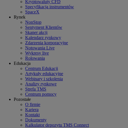
Kryptowaluty CFD
Specyfikacja instrumentów
SpaceX
Rynek
NonStop
Sentyment Klientów
Skaner akcji
Kalendarz rynkowy
Zdarzenia korporacyjne
Notowania Live
Wykresy live
Rolowania
Edukacja
Centrum Edukacji
Artykuły edukacyjne
Webinary i szkolenia
Analizy rynkowe
Strefa TMS
Centrum pomocy
Pozostałe
O firmie
Kariera
Kontakt
Dokumenty
Kalkulator depozytu TMS Connect