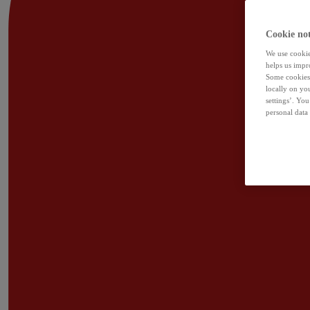
Cookie not
We use cookies
helps us impr
Some cookies 
locally on yo
settings’. Yo
personal data