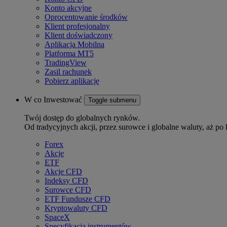
Konto akcyjne
Oprocentowanie środków
Klient profesjonalny
Klient doświadczony
Aplikacja Mobilna
Platforma MT5
TradingView
Zasil rachunek
Pobierz aplikację
W co Inwestować
Toggle submenu
Twój dostęp do globalnych rynków.
Od tradycyjnych akcji, przez surowce i globalne waluty, aż po 
Forex
Akcje
ETF
Akcje CFD
Indeksy CFD
Surowce CFD
ETF Fundusze CFD
Kryptowaluty CFD
SpaceX
Specyfikacja instrumentów