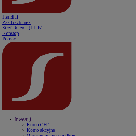
Handluj
Zasil rachunek
Strefa klienta (HUB)
Nonstop
Pomoc
Inwestuj
Konto CFD
Konto akcyjne
Oprocentowanie środków