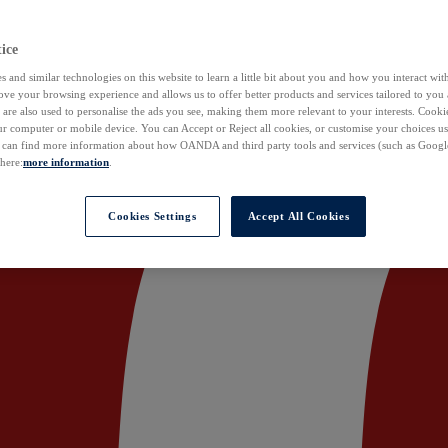
ice
 and similar technologies on this website to learn a little bit about you and how you interact with
ove your browsing experience and allows us to offer better products and services tailored to you 
are also used to personalise the ads you see, making them more relevant to your interests. Cookie
ur computer or mobile device. You can Accept or Reject all cookies, or customise your choices u
u can find more information about how OANDA and third party tools and services (such as Googl
 here:
more information
.
Cookies Settings
Accept All Cookies