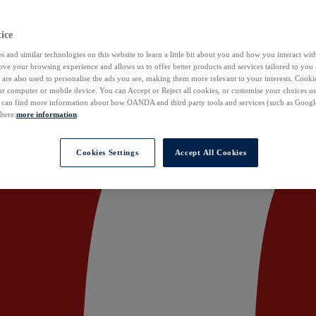
ice
 and similar technologies on this website to learn a little bit about you and how you interact with
ove your browsing experience and allows us to offer better products and services tailored to you 
are also used to personalise the ads you see, making them more relevant to your interests. Cookie
ur computer or mobile device. You can Accept or Reject all cookies, or customise your choices u
u can find more information about how OANDA and third party tools and services (such as Googl
 here:
more information
.
Cookies Settings
Accept All Cookies