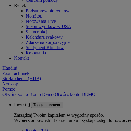
Centrum pomocy
Rynek
Podsumowanie rynków
NonStop
Notowania Live
Sezon wyników w USA
Skaner akcji
Kalendarz rynkowy
Zdarzenia korporacyjne
Sentyment Klientów
Rolowania
Kontakt
Handluj
Zasil rachunek
Strefa klienta (HUB)
Nonstop
Pomoc
Otwórz konto
Konto
Demo
Otwórz konto DEMO
Inwestuj
Toggle submenu
Zarządzaj Twoim kapitałem w wygodny sposób.
Wybierz odpowiedni typ rachunku i zyskaj dostęp do nowocze
Konto CFD