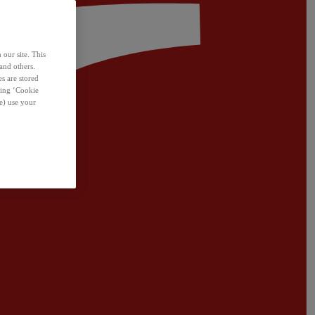
 our site. This
and others.
s are stored
sing ‘Cookie
e) use your