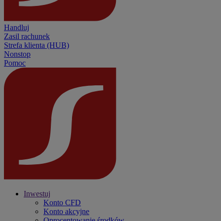
Handluj
Zasil rachunek
Strefa klienta (HUB)
Nonstop
Pomoc
Inwestuj
Konto CFD
Konto akcyjne
Oprocentowanie środków