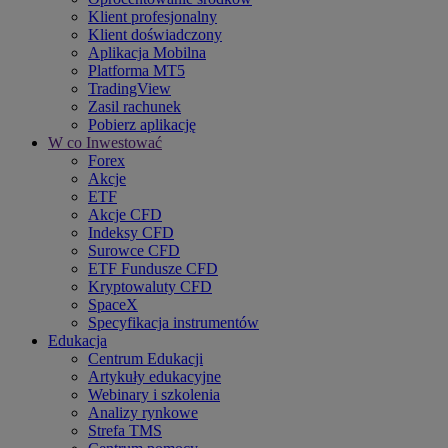
Klient profesjonalny
Klient doświadczony
Aplikacja Mobilna
Platforma MT5
TradingView
Zasil rachunek
Pobierz aplikację
W co Inwestować
Forex
Akcje
ETF
Akcje CFD
Indeksy CFD
Surowce CFD
ETF Fundusze CFD
Kryptowaluty CFD
SpaceX
Specyfikacja instrumentów
Edukacja
Centrum Edukacji
Artykuły edukacyjne
Webinary i szkolenia
Analizy rynkowe
Strefa TMS