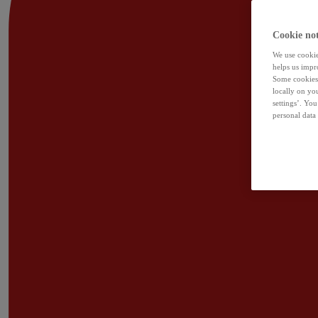
Cookie not
We use cookies
helps us impr
Some cookies 
locally on yo
settings’. Yo
personal data