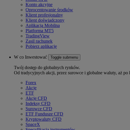
Konto akcyjne
Oprocentowanie środków
Klient profesjonalny
Klient doświadczony
Aplikacja Mobilna
Platforma MT5
TradingView
Zasil rachunek
Pobierz aplikację
W co Inwestować
Toggle submenu
Twój dostęp do globalnych rynków.
Od tradycyjnych akcji, przez surowce i globalne waluty, aż po 
Forex
Akcje
ETF
Akcje CFD
Indeksy CFD
Surowce CFD
ETF Fundusze CFD
Kryptowaluty CFD
SpaceX
Specyfikacja instrumentów