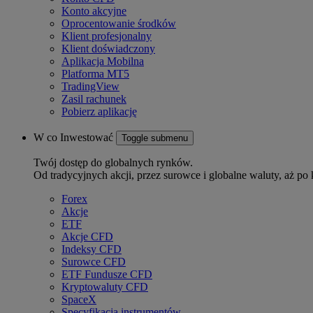
Konto akcyjne
Oprocentowanie środków
Klient profesjonalny
Klient doświadczony
Aplikacja Mobilna
Platforma MT5
TradingView
Zasil rachunek
Pobierz aplikację
W co Inwestować
Toggle submenu
Twój dostęp do globalnych rynków.
Od tradycyjnych akcji, przez surowce i globalne waluty, aż po 
Forex
Akcje
ETF
Akcje CFD
Indeksy CFD
Surowce CFD
ETF Fundusze CFD
Kryptowaluty CFD
SpaceX
Specyfikacja instrumentów