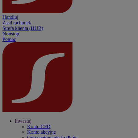
Handluj
Zasil rachunek
Strefa klienta (HUB)
Nonstop
Pomoc
Inwestuj
Konto CFD
Konto akcyjne
Oprocentowanie środków