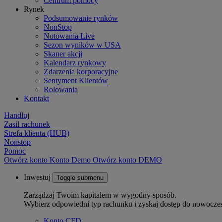
Centrum pomocy
Rynek
Podsumowanie rynków
NonStop
Notowania Live
Sezon wyników w USA
Skaner akcji
Kalendarz rynkowy
Zdarzenia korporacyjne
Sentyment Klientów
Rolowania
Kontakt
Handluj
Zasil rachunek
Strefa klienta (HUB)
Nonstop
Pomoc
Otwórz konto
Konto
Demo
Otwórz konto DEMO
Inwestuj
Toggle submenu
Zarządzaj Twoim kapitałem w wygodny sposób.
Wybierz odpowiedni typ rachunku i zyskaj dostęp do nowocze
Konto CFD