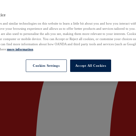
ice
 and similar technologies on this website to learn a little bit about you and how you interact with
ove your browsing experience and allows us to offer better products and services tailored to you 
are also used to personalise the ads you see, making them more relevant to your interests. Cookie
ur computer or mobile device. You can Accept or Reject all cookies, or customise your choices u
u can find more information about how OANDA and third party tools and services (such as Googl
 here:
more information
.
Cookies Settings
Accept All Cookies