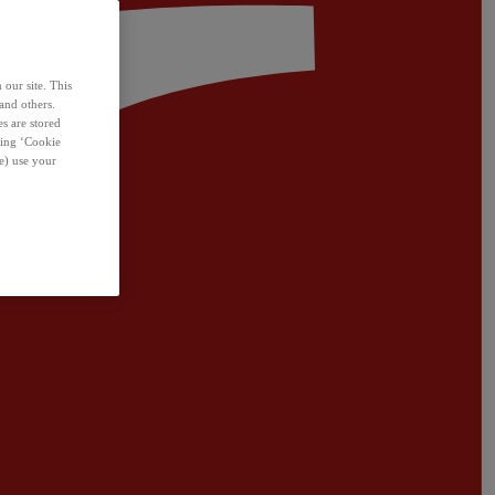
 our site. This
and others.
s are stored
sing ‘Cookie
e) use your