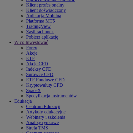
Klient profesjonalny
Klient doświadczony
Aplikacja Mobilna
Platforma MT5
TradingView
Zasil rachunek
Pobierz aplikację
W co Inwestować
Forex
Akcje
ETF
Akcje CFD
Indeksy CFD
Surowce CFD
ETF Fundusze CFD
Kryptowaluty CFD
SpaceX
Specyfikacja instrumentów
Edukacja
Centrum Edukacji
Artykuły edukacyjne
Webinary i szkolenia
Analizy rynkowe
Strefa TMS