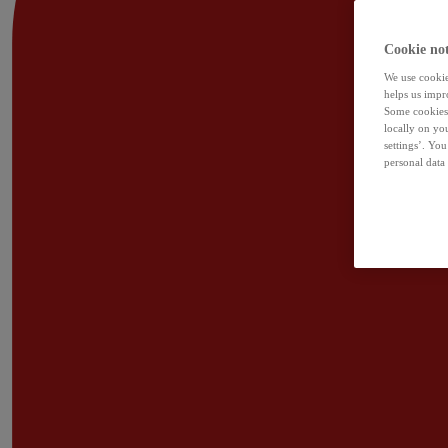
Cookie not
We use cookies
helps us impr
Some cookies 
locally on yo
settings’. Yo
personal data