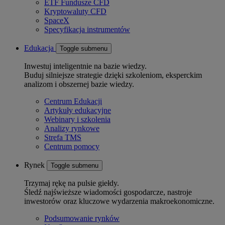
ETF Fundusze CFD
Kryptowaluty CFD
SpaceX
Specyfikacja instrumentów
Edukacja
Toggle submenu
Inwestuj inteligentnie na bazie wiedzy.
Buduj silniejsze strategie dzięki szkoleniom, eksperckim
analizom i obszernej bazie wiedzy.
Centrum Edukacji
Artykuły edukacyjne
Webinary i szkolenia
Analizy rynkowe
Strefa TMS
Centrum pomocy
Rynek
Toggle submenu
Trzymaj rękę na pulsie giełdy.
Śledź najświeższe wiadomości gospodarcze, nastroje
inwestorów oraz kluczowe wydarzenia makroekonomiczne.
Podsumowanie rynków