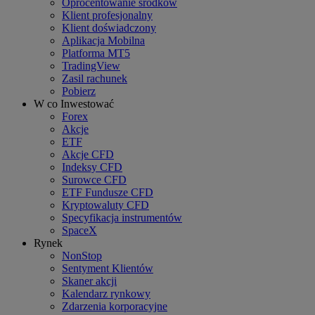
Oprocentowanie środków
Klient profesjonalny
Klient doświadczony
Aplikacja Mobilna
Platforma MT5
TradingView
Zasil rachunek
Pobierz
W co Inwestować
Forex
Akcje
ETF
Akcje CFD
Indeksy CFD
Surowce CFD
ETF Fundusze CFD
Kryptowaluty CFD
Specyfikacja instrumentów
SpaceX
Rynek
NonStop
Sentyment Klientów
Skaner akcji
Kalendarz rynkowy
Zdarzenia korporacyjne