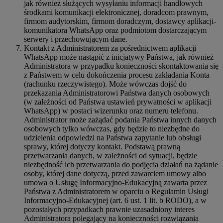
jak również służących wysyłaniu informacji handlowych
środkami komunikacji elektronicznej, doradcom prawnym,
firmom audytorskim, firmom doradczym, dostawcy aplikacji-
komunikatora WhatsApp oraz podmiotom dostarczającym
serwery i przechowującym dane.
Kontakt z Administratorem za pośrednictwem aplikacji
WhatsApp może nastąpić z inicjatywy Państwa, jak również
Administratora w przypadku konieczności skontaktowania się
z Państwem w celu dokończenia procesu zakładania Konta
(rachunku rzeczywistego). Może wówczas dojść do
przekazania Administratorowi Państwa danych osobowych
(w zależności od Państwa ustawień prywatności w aplikacji
WhatsApp) w postaci wizerunku oraz numeru telefonu.
Administrator może zażądać podania Państwa innych danych
osobowych tylko wówczas, gdy będzie to niezbędne do
udzielenia odpowiedzi na Państwa zapytanie lub obsługi
sprawy, której dotyczy kontakt. Podstawą prawną
przetwarzania danych, w zależności od sytuacji, będzie
niezbędność ich przetwarzania do podjęcia działań na żądanie
osoby, której dane dotyczą, przed zawarciem umowy albo
umowa o Usługę Informacyjno-Edukacyjną zawarta przez
Państwa z Administratorem w oparciu o Regulamin Usługi
Informacyjno-Edukacyjnej (art. 6 ust. 1 lit. b RODO), a w
pozostałych przypadkach prawnie uzasadniony interes
Administratora polegający na konieczności rozwiązania