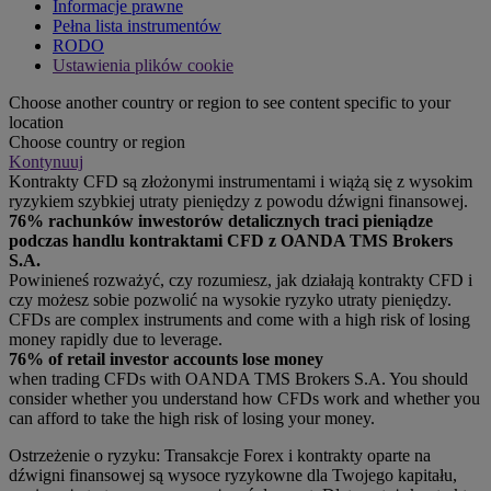
Informacje prawne
Pełna lista instrumentów
RODO
Ustawienia plików cookie
Choose another country or region to see content specific to your
location
Choose country or region
Kontynuuj
Kontrakty CFD są złożonymi instrumentami i wiążą się z wysokim
ryzykiem szybkiej utraty pieniędzy z powodu dźwigni finansowej.
76% rachunków inwestorów detalicznych traci pieniądze
podczas handlu kontraktami CFD z OANDA TMS Brokers
S.A.
Powinieneś rozważyć, czy rozumiesz, jak działają kontrakty CFD i
czy możesz sobie pozwolić na wysokie ryzyko utraty pieniędzy.
CFDs are complex instruments and come with a high risk of losing
money rapidly due to leverage.
76% of retail investor accounts lose money
when trading CFDs with OANDA TMS Brokers S.A. You should
consider whether you understand how CFDs work and whether you
can afford to take the high risk of losing your money.
Ostrzeżenie o ryzyku: Transakcje Forex i kontrakty oparte na
dźwigni finansowej są wysoce ryzykowne dla Twojego kapitału,