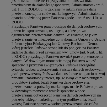
jest to uzasadnione treścią zapytania od Państwa oraz
przedmiotem działalności gospodarczej Administratora- art. 6
ust. 1 lit. f RODO; d. w zakresie, w jakim Państwa dane
przetwarzane są dla celów marketingowych Administratora w
oparciu o udzieloną przez Państwa zgodę – art. 6 ust. 1 lit. a
RODO.
Przysługuje Państwu prawo dostępu do danych osobowych,
prawo ich sprostowania, usunięcia, a także prawo
ograniczenia przetwarzania danych. W zakresie, w jakim
przetwarzanie jest niezbędne do wykonania Umowy o Usługę
Informacyjno-Edukacyjną lub Umowy Rachunku Demo,
której jesteście Państwo stroną lub do podjęcia na Państwa
żądanie działań przed zawarciem ww. umów (art. 6 ust. 1 lit.
b RODO) przysługuje Państwu również prawo przenoszenia
danych. W dowolnym momencie mogą Państwo wnieść
sprzeciw, z przyczyn związanych z Państwa szczególną
sytuacją, wobec wykorzystania Państwa danych osobowych,
jeżeli przetwarzamy Państwa dane osobowe w oparciu o swój
prawnie uzasadniony interes, np. w związku z marketingiem
produktów i usług. Jeżeli Państwa dane osobowe są
przetwarzane na potrzeby marketingu, macie Państwo prawo
w dowolnym momencie wnieść sprzeciw wobec
przetwarzania dotyczących Państwa danych osobowych na
potrzeby takiego marketingu, w tym profilowania. Jeżeli
wniosą Państwo sprzeciw wobec przetwarzania do celów