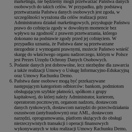
marketingu, nie będziemy mogli przetwarzać Państwa danych
osobowych do takich celów. W przypadku, gdy podstawą
przetwarzania Państwa danych osobowych jest zgoda, w
szczególności wyrażona dla celów realizacji przez
Administratora działań marketingowych, przysługuje Państwu
prawo do cofnięcia zgody w dowolnym momencie bez
wpływu na zgodność z prawem przetwarzania, którego
dokonano na podstawie zgody przed jej cofnięciem. W
przypadku uznania, że Państwa dane są przetwarzane
niezgodnie z wymogami prawnymi, możecie Państwo wnieść
skargę do właściwego organu nadzorczego, którym w Polsce
jest Prezes Urzędu Ochrony Danych Osobowych.
Podanie danych jest dobrowolne, lecz niezbędne dla zawarcia
a także realizacji Umowy o Usługę Informacyjno-Edukacyjną
oraz Umowy Rachunku Demo.
Państwa dane osobowe mogą być przekazywane
następującym kategoriom odbiorców: bankom, podmiotom
obsługującym szybkie płatności, spółkom z grupy
kapitałowej, do której należy Administrator, kurierom,
operatorom pocztowym, organom nadzoru, dostawcom
danych rynkowych, dostawcom narzędzi do przeciwdziałania
oszustwom (antyfraudowym) oraz AML, dostawcom
narzędzi, oprogramowania, platform służących do obsługi
nierzeczywistych transakcji i operacji finansowych
wykonywanych w toku realizacji Umowy Rachunku Demo,