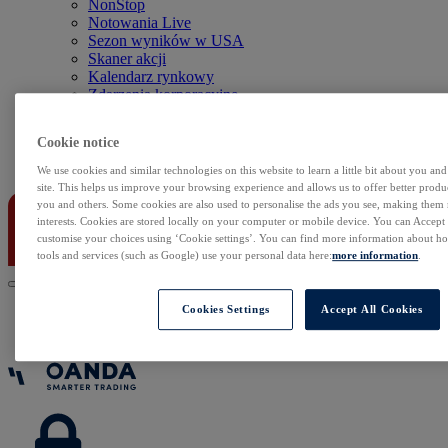
NonStop
Notowania Live
Sezon wyników w USA
Skaner akcji
Kalendarz rynkowy
Zdarzenia korporacyjne
Sentyment Klientów
Rolowania
Cookie notice
Kontakt
We use cookies and similar technologies on this website to learn a little bit about you an
site. This helps us improve your browsing experience and allows us to offer better produc
you and others. Some cookies are also used to personalise the ads you see, making them
interests. Cookies are stored locally on your computer or mobile device. You can Accept o
customise your choices using ‘Cookie settings’. You can find more information about 
tools and services (such as Google) use your personal data here:
more information
.
Cookies Settings
Accept All Cookies