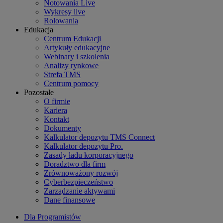
Notowania Live
Wykresy live
Rolowania
Edukacja
Centrum Edukacji
Artykuły edukacyjne
Webinary i szkolenia
Analizy rynkowe
Strefa TMS
Centrum pomocy
Pozostałe
O firmie
Kariera
Kontakt
Dokumenty
Kalkulator depozytu TMS Connect
Kalkulator depozytu Pro.
Zasady ładu korporacyjnego
Doradztwo dla firm
Zrównoważony rozwój
Cyberbezpieczeństwo
Zarządzanie aktywami
Dane finansowe
Dla Programistów