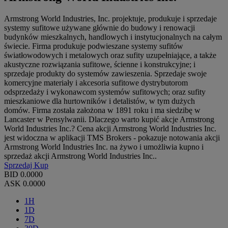
Armstrong World Industries, Inc. projektuje, produkuje i sprzedaje
systemy sufitowe używane głównie do budowy i renowacji
budynków mieszkalnych, handlowych i instytucjonalnych na całym
świecie. Firma produkuje podwieszane systemy sufitów
światłowodowych i metalowych oraz sufity uzupełniające, a także
akustyczne rozwiązania sufitowe, ścienne i konstrukcyjne; i
sprzedaje produkty do systemów zawieszenia. Sprzedaje swoje
komercyjne materiały i akcesoria sufitowe dystrybutorom
odsprzedaży i wykonawcom systemów sufitowych; oraz sufity
mieszkaniowe dla hurtowników i detalistów, w tym dużych
domów. Firma została założona w 1891 roku i ma siedzibę w
Lancaster w Pensylwanii. Dlaczego warto kupić akcje Armstrong
World Industries Inc.? Cena akcji Armstrong World Industries Inc.
jest widoczna w aplikacji TMS Brokers - pokazuje notowania akcji
Armstrong World Industries Inc. na żywo i umożliwia kupno i
sprzedaż akcji Armstrong World Industries Inc..
Sprzedaj
Kup
BID
0.0000
ASK
0.0000
1H
1D
7D