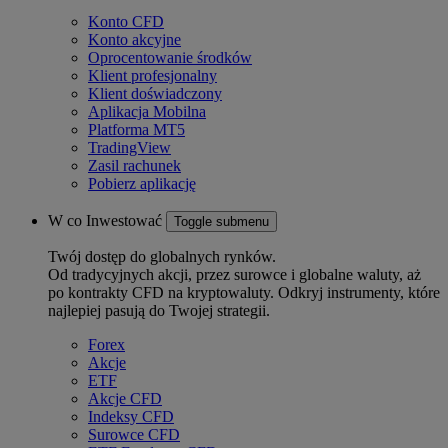
Konto CFD
Konto akcyjne
Oprocentowanie środków
Klient profesjonalny
Klient doświadczony
Aplikacja Mobilna
Platforma MT5
TradingView
Zasil rachunek
Pobierz aplikację
W co Inwestować
Toggle submenu
Twój dostęp do globalnych rynków.
Od tradycyjnych akcji, przez surowce i globalne waluty, aż
po kontrakty CFD na kryptowaluty. Odkryj instrumenty, które
najlepiej pasują do Twojej strategii.
Forex
Akcje
ETF
Akcje CFD
Indeksy CFD
Surowce CFD