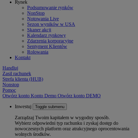
Rynek
Podsumowanie rynków
NonStop
Notowania Live
Sezon wyników w USA
Skaner akcji
Kalendarz rynkowy
Zdarzenia korporacyjne
Sentyment Klientów
Rolowania
Kontakt
Handluj
Zasil rachunek
Strefa klienta (HUB)
Nonstop
Pomoc
Otwórz konto
Konto
Demo
Otwórz konto DEMO
Inwestuj
Toggle submenu
Zarządzaj Twoim kapitałem w wygodny sposób.
Wybierz odpowiedni typ rachunku i zyskaj dostęp do
nowoczesnych platform oraz atrakcyjnego oprocentowania
wolnych środków.