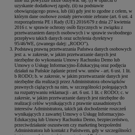
inne niż powyższe może odbywać się: (i) w oparciu o
uzyskanie dodatkowej zgody, (ii) na podstawie
obowiązującego prawa, lub (iii) gdy jest to zgodne z celem, w
którym dane osobowe zostały pierwotnie zebrane (art. 6 ust. 4
rozporządzenia PE i Rady (UE) 2016/679 z dnia 27 kwietnia
2016 r. w sprawie ochrony osób fizycznych w związku z
przetwarzaniem danych osobowych i w sprawie swobodnego
przepływu takich danych oraz uchylenia dyrektywy
95/46/WE, (zwanego dalej: „RODO”).
Podstawą prawną przetwarzania Państwa danych osobowych
jest: a. w zakresie, w jakim przetwarzanie danych jest
niezbędne do wykonania Umowy Rachunku Demo lub
Umowy o Usługę Informacyjno-Edukacyjną oraz podjęcia
działań na Pańskie żądanie przed ww. umów - art. 6 ust. 1 lit.
b RODO; b. w zakresie, w jakim przetwarzanie danych jest
niezbędne dla realizacji przez Administratora obowiązków
prawnych ciążących na nim, w szczególności polegających
na rozpatrywaniu reklamacji - art. 6 ust. 1 lit. c RODO; c. w
zakresie, w jakim przetwarzanie danych jest niezbędne do
realizacji celów wynikających z prawnie uzasadnionych
interesów Administratora, takich jak dochodzenie roszczeń
wynikających z zawartej Umowy o Usługę Informacyjno-
Edukacyjną lub Umowy Rachunku Demo, bezpieczeństwo,
przeciwdziałanie oszustwom czy marketing bezpośredni
Administratora lub kontakt z Państwem, gdy w szczególności