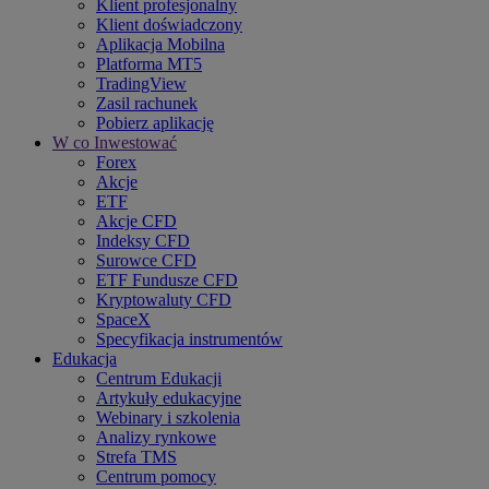
Klient profesjonalny
Klient doświadczony
Aplikacja Mobilna
Platforma MT5
TradingView
Zasil rachunek
Pobierz aplikację
W co Inwestować
Forex
Akcje
ETF
Akcje CFD
Indeksy CFD
Surowce CFD
ETF Fundusze CFD
Kryptowaluty CFD
SpaceX
Specyfikacja instrumentów
Edukacja
Centrum Edukacji
Artykuły edukacyjne
Webinary i szkolenia
Analizy rynkowe
Strefa TMS
Centrum pomocy