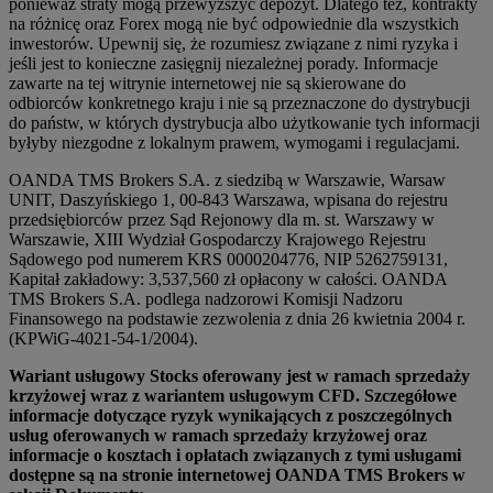
ponieważ straty mogą przewyższyć depozyt. Dlatego też, kontrakty
na różnicę oraz Forex mogą nie być odpowiednie dla wszystkich
inwestorów. Upewnij się, że rozumiesz związane z nimi ryzyka i
jeśli jest to konieczne zasięgnij niezależnej porady. Informacje
zawarte na tej witrynie internetowej nie są skierowane do
odbiorców konkretnego kraju i nie są przeznaczone do dystrybucji
do państw, w których dystrybucja albo użytkowanie tych informacji
byłyby niezgodne z lokalnym prawem, wymogami i regulacjami.
OANDA TMS Brokers S.A. z siedzibą w Warszawie, Warsaw
UNIT, Daszyńskiego 1, 00-843 Warszawa, wpisana do rejestru
przedsiębiorców przez Sąd Rejonowy dla m. st. Warszawy w
Warszawie, XIII Wydział Gospodarczy Krajowego Rejestru
Sądowego pod numerem KRS 0000204776, NIP 5262759131,
Kapitał zakładowy: 3,537,560 zł opłacony w całości. OANDA
TMS Brokers S.A. podlega nadzorowi Komisji Nadzoru
Finansowego na podstawie zezwolenia z dnia 26 kwietnia 2004 r.
(KPWiG-4021-54-1/2004).
Wariant usługowy Stocks oferowany jest w ramach sprzedaży
krzyżowej wraz z wariantem usługowym CFD. Szczegółowe
informacje dotyczące ryzyk wynikających z poszczególnych
usług oferowanych w ramach sprzedaży krzyżowej oraz
informacje o kosztach i opłatach związanych z tymi usługami
dostępne są na stronie internetowej OANDA TMS Brokers w