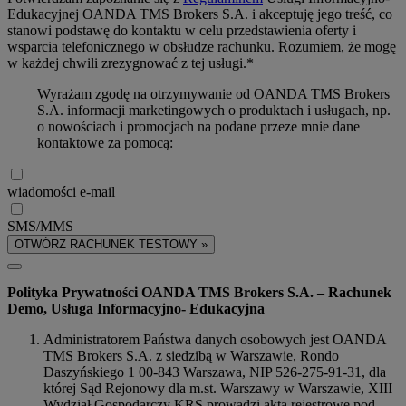
Edukacyjnej OANDA TMS Brokers S.A. i akceptuję jego treść, co
stanowi podstawę do kontaktu w celu przedstawienia oferty i
wsparcia telefonicznego w obsłudze rachunku. Rozumiem, że mogę
w każdej chwili zrezygnować z tej usługi.*
Wyrażam zgodę na otrzymywanie od OANDA TMS Brokers
S.A. informacji marketingowych o produktach i usługach, np.
o nowościach i promocjach na podane przeze mnie dane
kontaktowe za pomocą:
wiadomości e-mail
SMS/MMS
OTWÓRZ RACHUNEK TESTOWY »
Polityka Prywatności OANDA TMS Brokers S.A. – Rachunek
Demo, Usługa Informacyjno- Edukacyjna
Administratorem Państwa danych osobowych jest OANDA
TMS Brokers S.A. z siedzibą w Warszawie, Rondo
Daszyńskiego 1 00-843 Warszawa, NIP 526-275-91-31, dla
której Sąd Rejonowy dla m.st. Warszawy w Warszawie, XIII
Wydział Gospodarczy KRS prowadzi akta rejestrowe pod