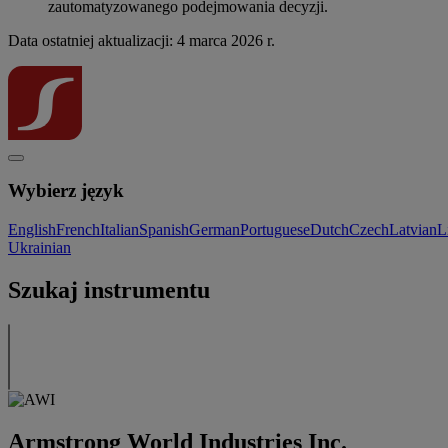
zautomatyzowanego podejmowania decyzji.
Data ostatniej aktualizacji: 4 marca 2026 r.
Wybierz język
English
French
Italian
Spanish
German
Portuguese
Dutch
Czech
Latvian
L
Ukrainian
Szukaj instrumentu
Armstrong World Industries Inc.