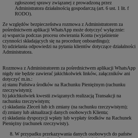
zgłoszonej sprawy związanej z prowadzoną przez
Administratora działalnością gospodarczą (art. 6 ust. 1 lit. f
RODO).
Ze względów bezpieczeństwa rozmowa z Administratorem za
pośrednictwem aplikacji WhatsApp może dotyczyć wyłącznie:
a) wsparcia podczas procesu otwierania Konta (wyjaśnienie
czynności składających się na procedurę onboardingu);
b) udzielania odpowiedzi na pytania klientów dotyczące działalności
Administratora.
Rozmowa z Administratorem za pośrednictwem aplikacji WhatsApp
nigdy nie będzie zawierać jakichkolwiek linków, załączników ani
dotyczyć m.in.:
a) stanu Państwa środków na Rachunku Pieniężnym (rachunku
rzeczywistym);
b) jakichkolwiek kwestii związanych realizacją Transakcji na
rachunku rzeczywistym;
c) składania Zleceń lub ich zmiany (na rachunku rzeczywistym);
d) zmiany lub aktualizacji danych osobowych Klienta;
e) składania dyspozycji wpłaty lub wypłaty środków na Rachunek
Pieniężny (rachunek rzeczywisty).
W przypadku przekazywania danych osobowych do państw