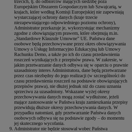
trzecich, tj. do odbiorców mających siedzibę poza
Europejskim Obszarem Gospodarczym lub Szwajcarią, w
krajach, które według Komisji Europejskiej nie zapewniają
wystarczającej ochrony danych (kraje trzecie
niezapewniającego odpowiedniego poziomu ochrony),
Administrator przekazuje je, wykorzystując mechanizmy
zgodne z obowiązującym prawem, które obejmują m.in.
„Standardowe Klauzule Umowne” UE. Państwa dane
osobowe będą przechowywane przez okres obowiązywania
Umowy o Usługę Informacyjno Edukacyjną lub Umowy
Rachunku Demo, a także po ich do czasu przedawnienia
roszczeń wynikających z przepisów prawa. W zakresie, w
jakim przetwarzanie danych odbywa się w oparciu o prawnie
uzasadniony interes Administratora, dane będą przetwarzane
przez czas niezbędny do jego realizacji (w szczególności do
czasu przedawnienia roszczeń na podstawie obowiązujących
przepisów prawa), nie dłużej jednak niż do czasu uznania
sprzeciwu za uzasadniony. Wskazane wyżej okresy
przechowywania danych mogą zostać wydłużone, jeżeli
mające zastosowanie w Państwa kraju zamieszkania przepisy
przewidują dłuższe okresy przechowywania danych. W
przypadku natomiast, gdy przetwarzanie Państwa danych
osobowych odbywa się na podstawie zgody – do momentu
jej skutecznego wycofania.
Administrator nie będzie stosował wobec Państwa