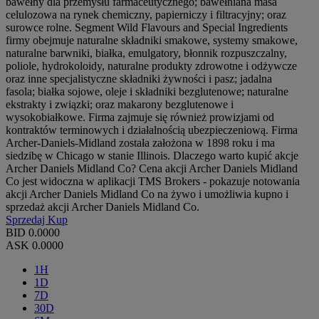
bawełny dla przemysłu farmaceutycznego; bawełniana masa
celulozowa na rynek chemiczny, papierniczy i filtracyjny; oraz
surowce rolne. Segment Wild Flavours and Special Ingredients
firmy obejmuje naturalne składniki smakowe, systemy smakowe,
naturalne barwniki, białka, emulgatory, błonnik rozpuszczalny,
poliole, hydrokoloidy, naturalne produkty zdrowotne i odżywcze
oraz inne specjalistyczne składniki żywności i pasz; jadalna
fasola; białka sojowe, oleje i składniki bezglutenowe; naturalne
ekstrakty i związki; oraz makarony bezglutenowe i
wysokobiałkowe. Firma zajmuje się również prowizjami od
kontraktów terminowych i działalnością ubezpieczeniową. Firma
Archer-Daniels-Midland została założona w 1898 roku i ma
siedzibę w Chicago w stanie Illinois. Dlaczego warto kupić akcje
Archer Daniels Midland Co? Cena akcji Archer Daniels Midland
Co jest widoczna w aplikacji TMS Brokers - pokazuje notowania
akcji Archer Daniels Midland Co na żywo i umożliwia kupno i
sprzedaż akcji Archer Daniels Midland Co.
Sprzedaj
Kup
BID
0.0000
ASK
0.0000
1H
1D
7D
30D