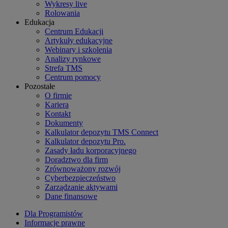
Wykresy live
Rolowania
Edukacja
Centrum Edukacji
Artykuły edukacyjne
Webinary i szkolenia
Analizy rynkowe
Strefa TMS
Centrum pomocy
Pozostałe
O firmie
Kariera
Kontakt
Dokumenty
Kalkulator depozytu TMS Connect
Kalkulator depozytu Pro.
Zasady ładu korporacyjnego
Doradztwo dla firm
Zrównoważony rozwój
Cyberbezpieczeństwo
Zarządzanie aktywami
Dane finansowe
Dla Programistów
Informacje prawne