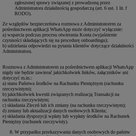
zgłoszonej sprawy związanej z prowadzoną przez
Administratora działalnością gospodarczą (art. 6 ust. 1 lit. f
RODO).
Ze względów bezpieczeństwa rozmowa z Administratorem za
pośrednictwem aplikacji WhatsApp może dotyczyć wyłącznie:
a) wsparcia podczas procesu otwierania Konta (wyjaśnienie
czynności składających się na procedurę onboardingu);
b) udzielania odpowiedzi na pytania klientów dotyczące działalności
Administratora.
Rozmowa z Administratorem za pośrednictwem aplikacji WhatsApp
nigdy nie będzie zawierać jakichkolwiek linków, załączników ani
dotyczyć m.in.:
a) stanu Państwa środków na Rachunku Pieniężnym (rachunku
rzeczywistym);
b) jakichkolwiek kwestii związanych realizacją Transakcji na
rachunku rzeczywistym;
c) składania Zleceń lub ich zmiany (na rachunku rzeczywistym);
d) zmiany lub aktualizacji danych osobowych Klienta;
e) składania dyspozycji wpłaty lub wypłaty środków na Rachunek
Pieniężny (rachunek rzeczywisty).
W przypadku przekazywania danych osobowych do państw