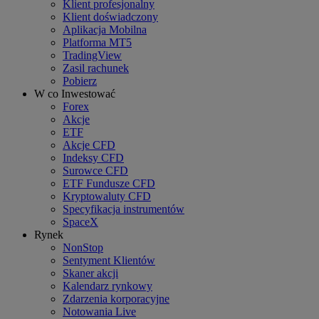
Klient profesjonalny
Klient doświadczony
Aplikacja Mobilna
Platforma MT5
TradingView
Zasil rachunek
Pobierz
W co Inwestować
Forex
Akcje
ETF
Akcje CFD
Indeksy CFD
Surowce CFD
ETF Fundusze CFD
Kryptowaluty CFD
Specyfikacja instrumentów
SpaceX
Rynek
NonStop
Sentyment Klientów
Skaner akcji
Kalendarz rynkowy
Zdarzenia korporacyjne
Notowania Live