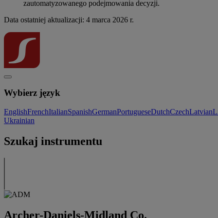
zautomatyzowanego podejmowania decyzji.
Data ostatniej aktualizacji: 4 marca 2026 r.
Wybierz język
English
French
Italian
Spanish
German
Portuguese
Dutch
Czech
Latvian
L
Ukrainian
Szukaj instrumentu
Archer-Daniels-Midland Co.