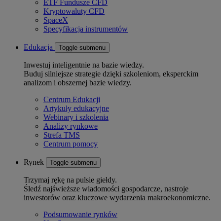
ETF Fundusze CFD
Kryptowaluty CFD
SpaceX
Specyfikacja instrumentów
Edukacja
Toggle submenu
Inwestuj inteligentnie na bazie wiedzy.
Buduj silniejsze strategie dzięki szkoleniom, eksperckim
analizom i obszernej bazie wiedzy.
Centrum Edukacji
Artykuły edukacyjne
Webinary i szkolenia
Analizy rynkowe
Strefa TMS
Centrum pomocy
Rynek
Toggle submenu
Trzymaj rękę na pulsie giełdy.
Śledź najświeższe wiadomości gospodarcze, nastroje
inwestorów oraz kluczowe wydarzenia makroekonomiczne.
Podsumowanie rynków