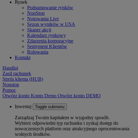
Rynek
Podsumowanie rynków
NonStop
Notowania Live
Sezon wyników w USA
Skaner akcji
Kalendarz rynkowy
Zdarzenia korporacyjne
Sentyment Klientów
Rolowania
Kontakt
Handluj
Zasil rachunek
Strefa klienta (HUB)
Nonstop
Pomoc
Otwórz konto
Konto
Demo
Otwórz konto DEMO
Inwestuj
Toggle submenu
Zarządzaj Twoim kapitałem w wygodny sposób.
Wybierz odpowiedni typ rachunku i zyskaj dostęp do
nowoczesnych platform oraz atrakcyjnego oprocentowania
wolnych środków.