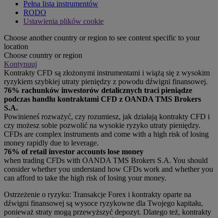
Pełna lista instrumentów
RODO
Ustawienia plików cookie
Choose another country or region to see content specific to your
location
Choose country or region
Kontynuuj
Kontrakty CFD są złożonymi instrumentami i wiążą się z wysokim
ryzykiem szybkiej utraty pieniędzy z powodu dźwigni finansowej.
76% rachunków inwestorów detalicznych traci pieniądze
podczas handlu kontraktami CFD z OANDA TMS Brokers
S.A.
Powinieneś rozważyć, czy rozumiesz, jak działają kontrakty CFD i
czy możesz sobie pozwolić na wysokie ryzyko utraty pieniędzy.
CFDs are complex instruments and come with a high risk of losing
money rapidly due to leverage.
76% of retail investor accounts lose money
when trading CFDs with OANDA TMS Brokers S.A. You should
consider whether you understand how CFDs work and whether you
can afford to take the high risk of losing your money.
Ostrzeżenie o ryzyku: Transakcje Forex i kontrakty oparte na
dźwigni finansowej są wysoce ryzykowne dla Twojego kapitału,
ponieważ straty mogą przewyższyć depozyt. Dlatego też, kontrakty