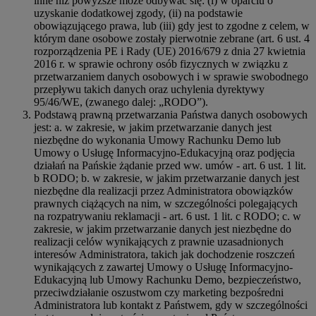
inne niż powyższe może odbywać się: (i) w oparciu o
uzyskanie dodatkowej zgody, (ii) na podstawie
obowiązującego prawa, lub (iii) gdy jest to zgodne z celem, w
którym dane osobowe zostały pierwotnie zebrane (art. 6 ust. 4
rozporządzenia PE i Rady (UE) 2016/679 z dnia 27 kwietnia
2016 r. w sprawie ochrony osób fizycznych w związku z
przetwarzaniem danych osobowych i w sprawie swobodnego
przepływu takich danych oraz uchylenia dyrektywy
95/46/WE, (zwanego dalej: „RODO”).
Podstawą prawną przetwarzania Państwa danych osobowych
jest: a. w zakresie, w jakim przetwarzanie danych jest
niezbędne do wykonania Umowy Rachunku Demo lub
Umowy o Usługę Informacyjno-Edukacyjną oraz podjęcia
działań na Pańskie żądanie przed ww. umów - art. 6 ust. 1 lit.
b RODO; b. w zakresie, w jakim przetwarzanie danych jest
niezbędne dla realizacji przez Administratora obowiązków
prawnych ciążących na nim, w szczególności polegających
na rozpatrywaniu reklamacji - art. 6 ust. 1 lit. c RODO; c. w
zakresie, w jakim przetwarzanie danych jest niezbędne do
realizacji celów wynikających z prawnie uzasadnionych
interesów Administratora, takich jak dochodzenie roszczeń
wynikających z zawartej Umowy o Usługę Informacyjno-
Edukacyjną lub Umowy Rachunku Demo, bezpieczeństwo,
przeciwdziałanie oszustwom czy marketing bezpośredni
Administratora lub kontakt z Państwem, gdy w szczególności