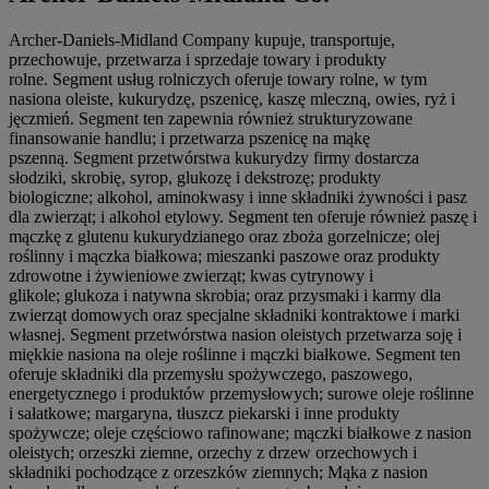
Archer-Daniels-Midland Company kupuje, transportuje,
przechowuje, przetwarza i sprzedaje towary i produkty
rolne. Segment usług rolniczych oferuje towary rolne, w tym
nasiona oleiste, kukurydzę, pszenicę, kaszę mleczną, owies, ryż i
jęczmień. Segment ten zapewnia również strukturyzowane
finansowanie handlu; i przetwarza pszenicę na mąkę
pszenną. Segment przetwórstwa kukurydzy firmy dostarcza
słodziki, skrobię, syrop, glukozę i dekstrozę; produkty
biologiczne; alkohol, aminokwasy i inne składniki żywności i pasz
dla zwierząt; i alkohol etylowy. Segment ten oferuje również paszę i
mączkę z glutenu kukurydzianego oraz zboża gorzelnicze; olej
roślinny i mączka białkowa; mieszanki paszowe oraz produkty
zdrowotne i żywieniowe zwierząt; kwas cytrynowy i
glikole; glukoza i natywna skrobia; oraz przysmaki i karmy dla
zwierząt domowych oraz specjalne składniki kontraktowe i marki
własnej. Segment przetwórstwa nasion oleistych przetwarza soję i
miękkie nasiona na oleje roślinne i mączki białkowe. Segment ten
oferuje składniki dla przemysłu spożywczego, paszowego,
energetycznego i produktów przemysłowych; surowe oleje roślinne
i sałatkowe; margaryna, tłuszcz piekarski i inne produkty
spożywcze; oleje częściowo rafinowane; mączki białkowe z nasion
oleistych; orzeszki ziemne, orzechy z drzew orzechowych i
składniki pochodzące z orzeszków ziemnych; Mąka z nasion