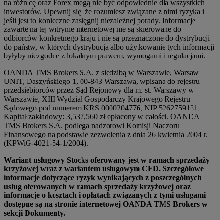
na różnicę oraz Forex mogą nie być odpowiednie dla wszystkich
inwestorów. Upewnij się, że rozumiesz związane z nimi ryzyka i
jeśli jest to konieczne zasięgnij niezależnej porady. Informacje
zawarte na tej witrynie internetowej nie są skierowane do
odbiorców konkretnego kraju i nie są przeznaczone do dystrybucji
do państw, w których dystrybucja albo użytkowanie tych informacji
byłyby niezgodne z lokalnym prawem, wymogami i regulacjami.
OANDA TMS Brokers S.A. z siedzibą w Warszawie, Warsaw
UNIT, Daszyńskiego 1, 00-843 Warszawa, wpisana do rejestru
przedsiębiorców przez Sąd Rejonowy dla m. st. Warszawy w
Warszawie, XIII Wydział Gospodarczy Krajowego Rejestru
Sądowego pod numerem KRS 0000204776, NIP 5262759131,
Kapitał zakładowy: 3,537,560 zł opłacony w całości. OANDA
TMS Brokers S.A. podlega nadzorowi Komisji Nadzoru
Finansowego na podstawie zezwolenia z dnia 26 kwietnia 2004 r.
(KPWiG-4021-54-1/2004).
Wariant usługowy Stocks oferowany jest w ramach sprzedaży
krzyżowej wraz z wariantem usługowym CFD. Szczegółowe
informacje dotyczące ryzyk wynikających z poszczególnych
usług oferowanych w ramach sprzedaży krzyżowej oraz
informacje o kosztach i opłatach związanych z tymi usługami
dostępne są na stronie internetowej OANDA TMS Brokers w
sekcji Dokumenty.