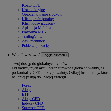
Konto CFD
Konto akcyjne
Oprocentowanie środków
Klient profesjonalny
Klient doświadczony
Aplikacja Mobilna
Platforma MT5
TradingView
Zasil rachunek
Pobierz aplikację
W co Inwestować
Toggle submenu
Twój dostęp do globalnych rynków.
Od tradycyjnych akcji, przez surowce i globalne waluty, aż
po kontrakty CFD na kryptowaluty. Odkryj instrumenty, które
najlepiej pasują do Twojej strategii.
Forex
Akcje
ETF
Akcje CFD
Indeksy CFD
Surowce CFD