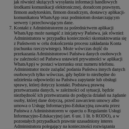
jak również służących wysyłaniu informacji handlowych
środkami komunikacji elektronicznej, doradcom prawnym,
firmom audytorskim, firmom doradczym, dostawcy aplikacji-
komunikatora WhatsApp oraz podmiotom dostarczającym
serwery i przechowującym dane.
Kontakt z Administratorem za pośrednictwem aplikacji
WhatsApp może nastąpić z inicjatywy Państwa, jak również
Administratora w przypadku konieczności skontaktowania się
z Państwem w celu dokończenia procesu zakładania Konta
(rachunku rzeczywistego). Może wówczas dojść do
przekazania Administratorowi Państwa danych osobowych
(w zależności od Państwa ustawień prywatności w aplikacji
WhatsApp) w postaci wizerunku oraz numeru telefonu.
Administrator może zażądać podania Państwa innych danych
osobowych tylko wówczas, gdy będzie to niezbędne do
udzielenia odpowiedzi na Państwa zapytanie lub obsługi
sprawy, której dotyczy kontakt. Podstawą prawną
przetwarzania danych, w zależności od sytuacji, będzie
niezbędność ich przetwarzania do podjęcia działań na żądanie
osoby, której dane dotyczą, przed zawarciem umowy albo
umowa o Usługę Informacyjno-Edukacyjną zawarta przez
Państwa z Administratorem w oparciu o Regulamin Usługi
Informacyjno-Edukacyjnej (art. 6 ust. 1 lit. b RODO), a w
pozostałych przypadkach prawnie uzasadniony interes
Administratora polegający na konieczności rozwiązania