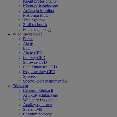
Klient profesjonalny
Klient doświadczony
Aplikacja Mobilna
Platforma MT5
TradingView
Zasil rachunek
Pobierz aplikację
W co Inwestować
Forex
Akcje
ETF
Akcje CFD
Indeksy CFD
Surowce CFD
ETF Fundusze CFD
Kryptowaluty CFD
SpaceX
Specyfikacja instrumentów
Edukacja
Centrum Edukacji
Artykuły edukacyjne
Webinary i szkolenia
Analizy rynkowe
Strefa TMS
Centrum pomocy