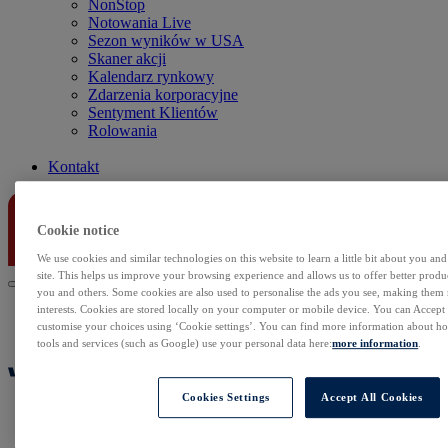
NonStop
Notowania Live
Sezon wyników w USA
Skaner akcji
Kalendarz rynkowy
Zdarzenia korporacyjne
Sentyment Klientów
Rolowania
Kontakt
Cookie notice
We use cookies and similar technologies on this website to learn a little bit about you an
site. This helps us improve your browsing experience and allows us to offer better produc
you and others. Some cookies are also used to personalise the ads you see, making them
interests. Cookies are stored locally on your computer or mobile device. You can Accept o
customise your choices using ‘Cookie settings’. You can find more information about 
tools and services (such as Google) use your personal data here:
more information
.
Cookies Settings
Accept All Cookies