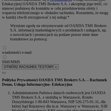
Edukacyjnej OANDA TMS Brokers S.A. i akceptuję jego treść, co
stanowi podstawę do kontaktu w celu przedstawienia oferty i
wsparcia telefonicznego w obsłudze rachunku. Rozumiem, że mogę
w każdej chwili zrezygnować z tej usługi.*
Wyrażam zgodę na otrzymywanie od OANDA TMS Brokers
S.A. informacji marketingowych o produktach i usługach, np.
o nowościach i promocjach na podane przeze mnie dane
kontaktowe za pomocą:
wiadomości e-mail
SMS/MMS
OTWÓRZ RACHUNEK TESTOWY »
Polityka Prywatności OANDA TMS Brokers S.A. – Rachunek
Demo, Usługa Informacyjno- Edukacyjna
Administratorem Państwa danych osobowych jest OANDA
TMS Brokers S.A. z siedzibą w Warszawie, Rondo
Daszyńskiego 1 00-843 Warszawa, NIP 526-275-91-31, dla
której Sąd Rejonowy dla m.st. Warszawy w Warszawie, XIII
Wydział Gospodarczy KRS prowadzi akta rejestrowe pod