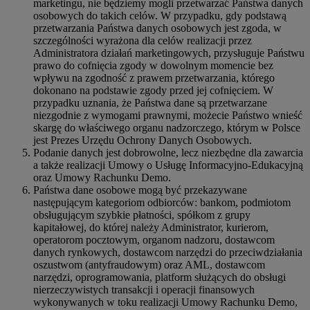
marketingu, nie będziemy mogli przetwarzać Państwa danych
osobowych do takich celów. W przypadku, gdy podstawą
przetwarzania Państwa danych osobowych jest zgoda, w
szczególności wyrażona dla celów realizacji przez
Administratora działań marketingowych, przysługuje Państwu
prawo do cofnięcia zgody w dowolnym momencie bez
wpływu na zgodność z prawem przetwarzania, którego
dokonano na podstawie zgody przed jej cofnięciem. W
przypadku uznania, że Państwa dane są przetwarzane
niezgodnie z wymogami prawnymi, możecie Państwo wnieść
skargę do właściwego organu nadzorczego, którym w Polsce
jest Prezes Urzędu Ochrony Danych Osobowych.
Podanie danych jest dobrowolne, lecz niezbędne dla zawarcia
a także realizacji Umowy o Usługę Informacyjno-Edukacyjną
oraz Umowy Rachunku Demo.
Państwa dane osobowe mogą być przekazywane
następującym kategoriom odbiorców: bankom, podmiotom
obsługującym szybkie płatności, spółkom z grupy
kapitałowej, do której należy Administrator, kurierom,
operatorom pocztowym, organom nadzoru, dostawcom
danych rynkowych, dostawcom narzędzi do przeciwdziałania
oszustwom (antyfraudowym) oraz AML, dostawcom
narzędzi, oprogramowania, platform służących do obsługi
nierzeczywistych transakcji i operacji finansowych
wykonywanych w toku realizacji Umowy Rachunku Demo,