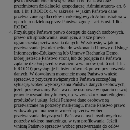
jest to uzasadnione treścią zapytania od Państwa oraz
przedmiotem działalności gospodarczej Administratora- art. 6
ust. 1 lit. f RODO; d. w zakresie, w jakim Państwa dane
przetwarzane są dla celów marketingowych Administratora w
oparciu o udzieloną przez Państwa zgodę – art. 6 ust. 1 lit. a
RODO.
Przysługuje Państwu prawo dostępu do danych osobowych,
prawo ich sprostowania, usunięcia, a także prawo
ograniczenia przetwarzania danych. W zakresie, w jakim
przetwarzanie jest niezbędne do wykonania Umowy o Usługę
Informacyjno-Edukacyjną lub Umowy Rachunku Demo,
której jesteście Państwo stroną lub do podjęcia na Państwa
żądanie działań przed zawarciem ww. umów (art. 6 ust. 1 lit.
b RODO) przysługuje Państwu również prawo przenoszenia
danych. W dowolnym momencie mogą Państwo wnieść
sprzeciw, z przyczyn związanych z Państwa szczególną
sytuacją, wobec wykorzystania Państwa danych osobowych,
jeżeli przetwarzamy Państwa dane osobowe w oparciu o swój
prawnie uzasadniony interes, np. w związku z marketingiem
produktów i usług. Jeżeli Państwa dane osobowe są
przetwarzane na potrzeby marketingu, macie Państwo prawo
w dowolnym momencie wnieść sprzeciw wobec
przetwarzania dotyczących Państwa danych osobowych na
potrzeby takiego marketingu, w tym profilowania. Jeżeli
wniosą Państwo sprzeciw wobec przetwarzania do celów