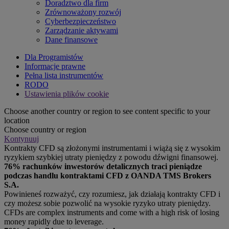
Doradztwo dla firm
Zrównoważony rozwój
Cyberbezpieczeństwo
Zarządzanie aktywami
Dane finansowe
Dla Programistów
Informacje prawne
Pełna lista instrumentów
RODO
Ustawienia plików cookie
Choose another country or region to see content specific to your
location
Choose country or region
Kontynuuj
Kontrakty CFD są złożonymi instrumentami i wiążą się z wysokim
ryzykiem szybkiej utraty pieniędzy z powodu dźwigni finansowej.
76% rachunków inwestorów detalicznych traci pieniądze
podczas handlu kontraktami CFD z OANDA TMS Brokers
S.A.
Powinieneś rozważyć, czy rozumiesz, jak działają kontrakty CFD i
czy możesz sobie pozwolić na wysokie ryzyko utraty pieniędzy.
CFDs are complex instruments and come with a high risk of losing
money rapidly due to leverage.