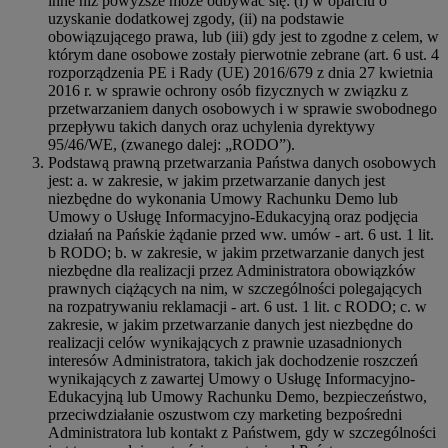
inne niż powyższe może odbywać się: (i) w oparciu o
uzyskanie dodatkowej zgody, (ii) na podstawie
obowiązującego prawa, lub (iii) gdy jest to zgodne z celem, w
którym dane osobowe zostały pierwotnie zebrane (art. 6 ust. 4
rozporządzenia PE i Rady (UE) 2016/679 z dnia 27 kwietnia
2016 r. w sprawie ochrony osób fizycznych w związku z
przetwarzaniem danych osobowych i w sprawie swobodnego
przepływu takich danych oraz uchylenia dyrektywy
95/46/WE, (zwanego dalej: „RODO”).
Podstawą prawną przetwarzania Państwa danych osobowych
jest: a. w zakresie, w jakim przetwarzanie danych jest
niezbędne do wykonania Umowy Rachunku Demo lub
Umowy o Usługę Informacyjno-Edukacyjną oraz podjęcia
działań na Pańskie żądanie przed ww. umów - art. 6 ust. 1 lit.
b RODO; b. w zakresie, w jakim przetwarzanie danych jest
niezbędne dla realizacji przez Administratora obowiązków
prawnych ciążących na nim, w szczególności polegających
na rozpatrywaniu reklamacji - art. 6 ust. 1 lit. c RODO; c. w
zakresie, w jakim przetwarzanie danych jest niezbędne do
realizacji celów wynikających z prawnie uzasadnionych
interesów Administratora, takich jak dochodzenie roszczeń
wynikających z zawartej Umowy o Usługę Informacyjno-
Edukacyjną lub Umowy Rachunku Demo, bezpieczeństwo,
przeciwdziałanie oszustwom czy marketing bezpośredni
Administratora lub kontakt z Państwem, gdy w szczególności