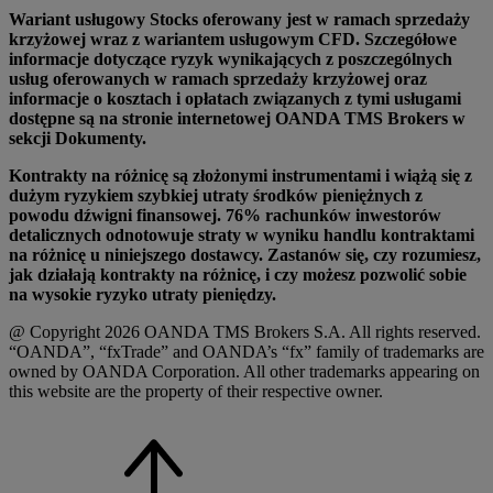
Wariant usługowy Stocks oferowany jest w ramach sprzedaży
krzyżowej wraz z wariantem usługowym CFD. Szczegółowe
informacje dotyczące ryzyk wynikających z poszczególnych
usług oferowanych w ramach sprzedaży krzyżowej oraz
informacje o kosztach i opłatach związanych z tymi usługami
dostępne są na stronie internetowej OANDA TMS Brokers w
sekcji Dokumenty.
Kontrakty na różnicę są złożonymi instrumentami i wiążą się z
dużym ryzykiem szybkiej utraty środków pieniężnych z
powodu dźwigni finansowej. 76% rachunków inwestorów
detalicznych odnotowuje straty w wyniku handlu kontraktami
na różnicę u niniejszego dostawcy. Zastanów się, czy rozumiesz,
jak działają kontrakty na różnicę, i czy możesz pozwolić sobie
na wysokie ryzyko utraty pieniędzy.
@ Copyright 2026 OANDA TMS Brokers S.A. All rights reserved.
“OANDA”, “fxTrade” and OANDA’s “fx” family of trademarks are
owned by OANDA Corporation. All other trademarks appearing on
this website are the property of their respective owner.