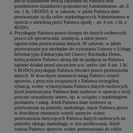
jest to uzasadnione treścią zapytania od Państwa oraz
przedmiotem działalności gospodarczej Administratora- art. 6
ust. 1 lit. f RODO; d. w zakresie, w jakim Państwa dane
przetwarzane są dla celów marketingowych Administratora w
oparciu o udzieloną przez Państwa zgodę – art. 6 ust. 1 lit. a
RODO.
Przysługuje Państwu prawo dostępu do danych osobowych,
prawo ich sprostowania, usunięcia, a także prawo
ograniczenia przetwarzania danych. W zakresie, w jakim
przetwarzanie jest niezbędne do wykonania Umowy o Usługę
Informacyjno-Edukacyjną lub Umowy Rachunku Demo,
której jesteście Państwo stroną lub do podjęcia na Państwa
żądanie działań przed zawarciem ww. umów (art. 6 ust. 1 lit.
b RODO) przysługuje Państwu również prawo przenoszenia
danych. W dowolnym momencie mogą Państwo wnieść
sprzeciw, z przyczyn związanych z Państwa szczególną
sytuacją, wobec wykorzystania Państwa danych osobowych,
jeżeli przetwarzamy Państwa dane osobowe w oparciu o swój
prawnie uzasadniony interes, np. w związku z marketingiem
produktów i usług. Jeżeli Państwa dane osobowe są
przetwarzane na potrzeby marketingu, macie Państwo prawo
w dowolnym momencie wnieść sprzeciw wobec
przetwarzania dotyczących Państwa danych osobowych na
potrzeby takiego marketingu, w tym profilowania. Jeżeli
wniosą Państwo sprzeciw wobec przetwarzania do celów