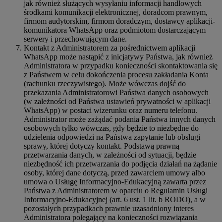
jak również służących wysyłaniu informacji handlowych
środkami komunikacji elektronicznej, doradcom prawnym,
firmom audytorskim, firmom doradczym, dostawcy aplikacji-
komunikatora WhatsApp oraz podmiotom dostarczającym
serwery i przechowującym dane.
Kontakt z Administratorem za pośrednictwem aplikacji
WhatsApp może nastąpić z inicjatywy Państwa, jak również
Administratora w przypadku konieczności skontaktowania się
z Państwem w celu dokończenia procesu zakładania Konta
(rachunku rzeczywistego). Może wówczas dojść do
przekazania Administratorowi Państwa danych osobowych
(w zależności od Państwa ustawień prywatności w aplikacji
WhatsApp) w postaci wizerunku oraz numeru telefonu.
Administrator może zażądać podania Państwa innych danych
osobowych tylko wówczas, gdy będzie to niezbędne do
udzielenia odpowiedzi na Państwa zapytanie lub obsługi
sprawy, której dotyczy kontakt. Podstawą prawną
przetwarzania danych, w zależności od sytuacji, będzie
niezbędność ich przetwarzania do podjęcia działań na żądanie
osoby, której dane dotyczą, przed zawarciem umowy albo
umowa o Usługę Informacyjno-Edukacyjną zawarta przez
Państwa z Administratorem w oparciu o Regulamin Usługi
Informacyjno-Edukacyjnej (art. 6 ust. 1 lit. b RODO), a w
pozostałych przypadkach prawnie uzasadniony interes
Administratora polegający na konieczności rozwiązania