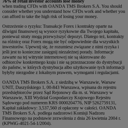
76% of retail investor accounts lose money
when trading CFDs with OANDA TMS Brokers S.A. You should
consider whether you understand how CFDs work and whether you
can afford to take the high risk of losing your money.
Ostrzeżenie o ryzyku: Transakcje Forex i kontrakty oparte na
dźwigni finansowej są wysoce ryzykowne dla Twojego kapitału,
ponieważ straty mogą przewyższyć depozyt. Dlatego też, kontrakty
na różnicę oraz Forex mogą nie być odpowiednie dla wszystkich
inwestorów. Upewnij się, że rozumiesz związane z nimi ryzyka i
jeśli jest to konieczne zasięgnij niezależnej porady. Informacje
zawarte na tej witrynie internetowej nie są skierowane do
odbiorców konkretnego kraju i nie są przeznaczone do dystrybucji
do państw, w których dystrybucja albo użytkowanie tych informacji
byłyby niezgodne z lokalnym prawem, wymogami i regulacjami.
OANDA TMS Brokers S.A. z siedzibą w Warszawie, Warsaw
UNIT, Daszyńskiego 1, 00-843 Warszawa, wpisana do rejestru
przedsiębiorców przez Sąd Rejonowy dla m. st. Warszawy w
Warszawie, XIII Wydział Gospodarczy Krajowego Rejestru
Sądowego pod numerem KRS 0000204776, NIP 5262759131,
Kapitał zakładowy: 3,537,560 zł opłacony w całości. OANDA
TMS Brokers S.A. podlega nadzorowi Komisji Nadzoru
Finansowego na podstawie zezwolenia z dnia 26 kwietnia 2004 r.
(KPWiG-4021-54-1/2004).