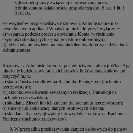
zgłoszonej sprawy związanej z prowadzoną przez
Administratora działalnością gospodarczą (art. 6 ust. 1 lit. f
RODO).
Ze względów bezpieczeństwa rozmowa z Administratorem za
pośrednictwem aplikacji WhatsApp może dotyczyć wyłącznie:
a) wsparcia podczas procesu otwierania Konta (wyjaśnienie
czynności składających się na procedurę onboardingu);
b) udzielania odpowiedzi na pytania klientów dotyczące działalności
Administratora.
Rozmowa z Administratorem za pośrednictwem aplikacji WhatsApp
nigdy nie będzie zawierać jakichkolwiek linków, załączników ani
dotyczyć m.in.:
a) stanu Państwa środków na Rachunku Pieniężnym (rachunku
rzeczywistym);
b) jakichkolwiek kwestii związanych realizacją Transakcji na
rachunku rzeczywistym;
c) składania Zleceń lub ich zmiany (na rachunku rzeczywistym);
d) zmiany lub aktualizacji danych osobowych Klienta;
e) składania dyspozycji wpłaty lub wypłaty środków na Rachunek
Pieniężny (rachunek rzeczywisty).
W przypadku przekazywania danych osobowych do państw