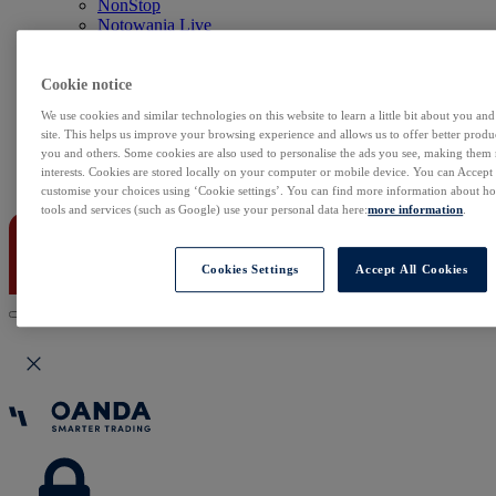
NonStop
Notowania Live
Sezon wyników w USA
Skaner akcji
Kalendarz rynkowy
Cookie notice
Zdarzenia korporacyjne
We use cookies and similar technologies on this website to learn a little bit about you an
Sentyment Klientów
site. This helps us improve your browsing experience and allows us to offer better produc
Rolowania
you and others. Some cookies are also used to personalise the ads you see, making them
interests. Cookies are stored locally on your computer or mobile device. You can Accept o
Kontakt
customise your choices using ‘Cookie settings’. You can find more information about 
tools and services (such as Google) use your personal data here:
more information
.
Cookies Settings
Accept All Cookies