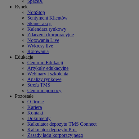
SpaceX
Rynek
NonStop
Sentyment Klientów
Skaner akcji
Kalendarz rynkowy
Zdarzenia korporacyjne
Notowania Live
Wykresy live
Rolowania
Edukacja
Centrum Edukacji
Artykuły edukacyjne
Webinary i szkolenia
Analizy rynkowe
Strefa TMS
Centrum pomocy
Pozostałe
O firmie
Kariera
Kontakt
Dokumenty
Kalkulator depozytu TMS Connect
Kalkulator depozytu Pro.
Zasady ładu korporacyjnego