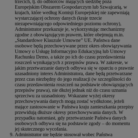
trzecich, tj. do odbiorców mających siedzibę poza
Europejskim Obszarem Gospodarczym lub Szwajcarią, w
krajach, które według Komisji Europejskiej nie zapewniają
wystarczającej ochrony danych (kraje trzecie
niezapewniającego odpowiedniego poziomu ochrony),
Administrator przekazuje je, wykorzystując mechanizmy
zgodne z obowiązującym prawem, które obejmują m.in.
„Standardowe Klauzule Umowne” UE. Państwa dane
osobowe będą przechowywane przez okres obowiązywania
Umowy o Usługę Informacyjno Edukacyjną lub Umowy
Rachunku Demo, a także po ich do czasu przedawnienia
roszczeń wynikających z przepisów prawa. W zakresie, w
jakim przetwarzanie danych odbywa się w oparciu o prawnie
uzasadniony interes Administratora, dane będą przetwarzane
przez czas niezbędny do jego realizacji (w szczególności do
czasu przedawnienia roszczeń na podstawie obowiązujących
przepisów prawa), nie dłużej jednak niż do czasu uznania
sprzeciwu za uzasadniony. Wskazane wyżej okresy
przechowywania danych mogą zostać wydłużone, jeżeli
mające zastosowanie w Państwa kraju zamieszkania przepisy
przewidują dłuższe okresy przechowywania danych. W
przypadku natomiast, gdy przetwarzanie Państwa danych
osobowych odbywa się na podstawie zgody – do momentu
jej skutecznego wycofania.
Administrator nie będzie stosował wobec Państwa