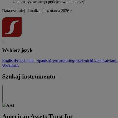
zautomatyzowanego podejmowania decyzji.
Data ostatniej aktualizacji: 4 marca 2026 r.
Wybierz język
English
French
Italian
Spanish
German
Portuguese
Dutch
Czech
Latvian
L
Ukrainian
Szukaj instrumentu
American Assets Trust Inc