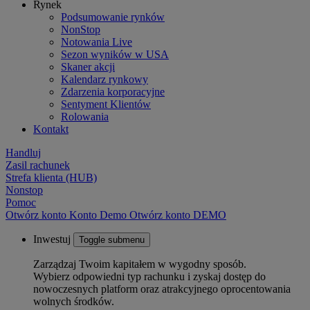
Rynek
Podsumowanie rynków
NonStop
Notowania Live
Sezon wyników w USA
Skaner akcji
Kalendarz rynkowy
Zdarzenia korporacyjne
Sentyment Klientów
Rolowania
Kontakt
Handluj
Zasil rachunek
Strefa klienta (HUB)
Nonstop
Pomoc
Otwórz konto
Konto
Demo
Otwórz konto DEMO
Inwestuj
Toggle submenu
Zarządzaj Twoim kapitałem w wygodny sposób.
Wybierz odpowiedni typ rachunku i zyskaj dostęp do
nowoczesnych platform oraz atrakcyjnego oprocentowania
wolnych środków.