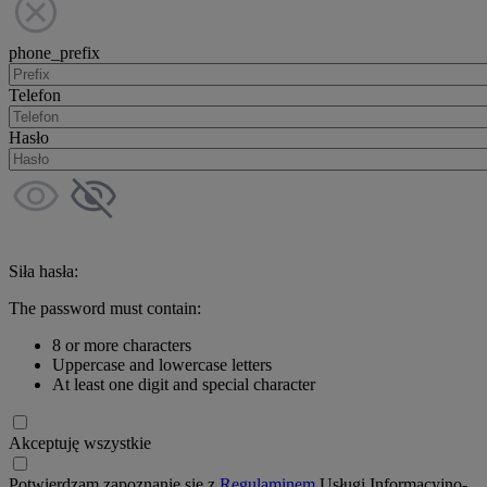
phone_prefix
Telefon
Hasło
Siła hasła:
The password must contain:
8 or more characters
Uppercase and lowercase letters
At least one digit and special character
Akceptuję wszystkie
Potwierdzam zapoznanie się z
Regulaminem
Usługi Informacyjno-