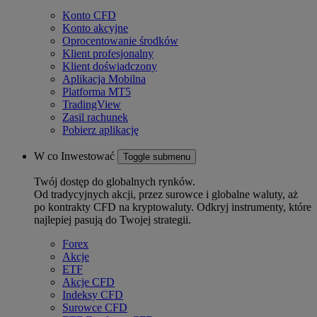
Konto CFD
Konto akcyjne
Oprocentowanie środków
Klient profesjonalny
Klient doświadczony
Aplikacja Mobilna
Platforma MT5
TradingView
Zasil rachunek
Pobierz aplikację
W co Inwestować
Toggle submenu
Twój dostęp do globalnych rynków.
Od tradycyjnych akcji, przez surowce i globalne waluty, aż
po kontrakty CFD na kryptowaluty. Odkryj instrumenty, które
najlepiej pasują do Twojej strategii.
Forex
Akcje
ETF
Akcje CFD
Indeksy CFD
Surowce CFD