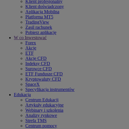
Klient profesjonalny
Klient doświadczony
Aplikacja Mobilna
Platforma MT5
TradingView
Zasil rachunek
Pobierz aplikację
W co Inwestować
Forex
Akcje
ETF
Akcje CFD
Indeksy CFD
Surowce CFD
ETF Fundusze CFD
Kryptowaluty CFD
SpaceX
Specyfikacja instrumentów
Edukacja
Centrum Edukacji
Artykuły edukacyjne
Webinary i szkolenia
Analizy rynkowe
Strefa TMS
Centrum pomocy