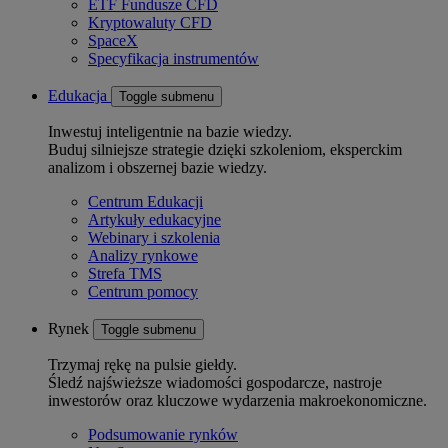
ETF Fundusze CFD
Kryptowaluty CFD
SpaceX
Specyfikacja instrumentów
Edukacja
Toggle submenu
Inwestuj inteligentnie na bazie wiedzy.
Buduj silniejsze strategie dzięki szkoleniom, eksperckim
analizom i obszernej bazie wiedzy.
Centrum Edukacji
Artykuły edukacyjne
Webinary i szkolenia
Analizy rynkowe
Strefa TMS
Centrum pomocy
Rynek
Toggle submenu
Trzymaj rękę na pulsie giełdy.
Śledź najświeższe wiadomości gospodarcze, nastroje
inwestorów oraz kluczowe wydarzenia makroekonomiczne.
Podsumowanie rynków