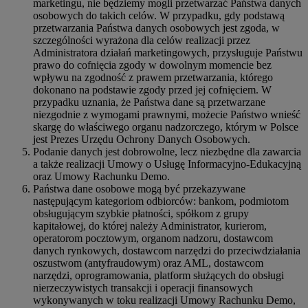
marketingu, nie będziemy mogli przetwarzać Państwa danych
osobowych do takich celów. W przypadku, gdy podstawą
przetwarzania Państwa danych osobowych jest zgoda, w
szczególności wyrażona dla celów realizacji przez
Administratora działań marketingowych, przysługuje Państwu
prawo do cofnięcia zgody w dowolnym momencie bez
wpływu na zgodność z prawem przetwarzania, którego
dokonano na podstawie zgody przed jej cofnięciem. W
przypadku uznania, że Państwa dane są przetwarzane
niezgodnie z wymogami prawnymi, możecie Państwo wnieść
skargę do właściwego organu nadzorczego, którym w Polsce
jest Prezes Urzędu Ochrony Danych Osobowych.
Podanie danych jest dobrowolne, lecz niezbędne dla zawarcia
a także realizacji Umowy o Usługę Informacyjno-Edukacyjną
oraz Umowy Rachunku Demo.
Państwa dane osobowe mogą być przekazywane
następującym kategoriom odbiorców: bankom, podmiotom
obsługującym szybkie płatności, spółkom z grupy
kapitałowej, do której należy Administrator, kurierom,
operatorom pocztowym, organom nadzoru, dostawcom
danych rynkowych, dostawcom narzędzi do przeciwdziałania
oszustwom (antyfraudowym) oraz AML, dostawcom
narzędzi, oprogramowania, platform służących do obsługi
nierzeczywistych transakcji i operacji finansowych
wykonywanych w toku realizacji Umowy Rachunku Demo,