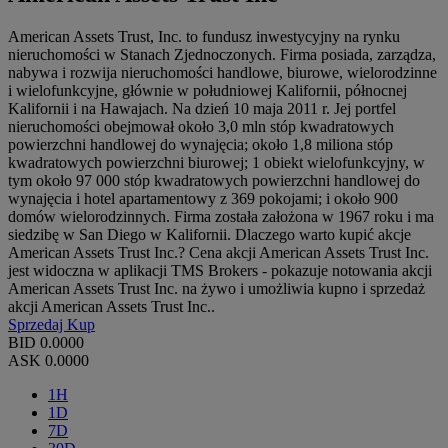
American Assets Trust, Inc. to fundusz inwestycyjny na rynku
nieruchomości w Stanach Zjednoczonych. Firma posiada, zarządza,
nabywa i rozwija nieruchomości handlowe, biurowe, wielorodzinne
i wielofunkcyjne, głównie w południowej Kalifornii, północnej
Kalifornii i na Hawajach. Na dzień 10 maja 2011 r. Jej portfel
nieruchomości obejmował około 3,0 mln stóp kwadratowych
powierzchni handlowej do wynajęcia; około 1,8 miliona stóp
kwadratowych powierzchni biurowej; 1 obiekt wielofunkcyjny, w
tym około 97 000 stóp kwadratowych powierzchni handlowej do
wynajęcia i hotel apartamentowy z 369 pokojami; i około 900
domów wielorodzinnych. Firma została założona w 1967 roku i ma
siedzibę w San Diego w Kalifornii. Dlaczego warto kupić akcje
American Assets Trust Inc.? Cena akcji American Assets Trust Inc.
jest widoczna w aplikacji TMS Brokers - pokazuje notowania akcji
American Assets Trust Inc. na żywo i umożliwia kupno i sprzedaż
akcji American Assets Trust Inc..
Sprzedaj
Kup
BID
0.0000
ASK
0.0000
1H
1D
7D