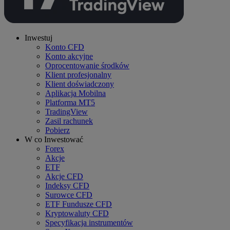
Inwestuj
Konto CFD
Konto akcyjne
Oprocentowanie środków
Klient profesjonalny
Klient doświadczony
Aplikacja Mobilna
Platforma MT5
TradingView
Zasil rachunek
Pobierz
W co Inwestować
Forex
Akcje
ETF
Akcje CFD
Indeksy CFD
Surowce CFD
ETF Fundusze CFD
Kryptowaluty CFD
Specyfikacja instrumentów