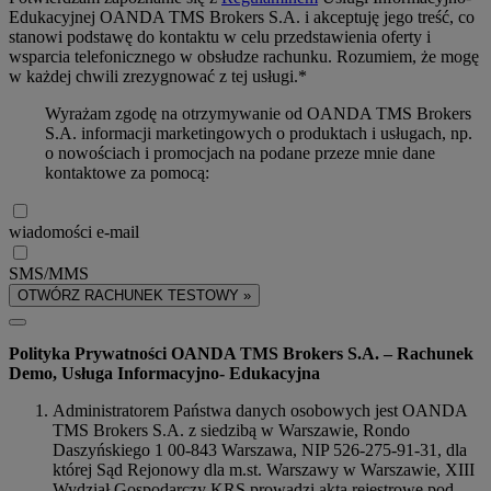
Edukacyjnej OANDA TMS Brokers S.A. i akceptuję jego treść, co
stanowi podstawę do kontaktu w celu przedstawienia oferty i
wsparcia telefonicznego w obsłudze rachunku. Rozumiem, że mogę
w każdej chwili zrezygnować z tej usługi.*
Wyrażam zgodę na otrzymywanie od OANDA TMS Brokers
S.A. informacji marketingowych o produktach i usługach, np.
o nowościach i promocjach na podane przeze mnie dane
kontaktowe za pomocą:
wiadomości e-mail
SMS/MMS
OTWÓRZ RACHUNEK TESTOWY »
Polityka Prywatności OANDA TMS Brokers S.A. – Rachunek
Demo, Usługa Informacyjno- Edukacyjna
Administratorem Państwa danych osobowych jest OANDA
TMS Brokers S.A. z siedzibą w Warszawie, Rondo
Daszyńskiego 1 00-843 Warszawa, NIP 526-275-91-31, dla
której Sąd Rejonowy dla m.st. Warszawy w Warszawie, XIII
Wydział Gospodarczy KRS prowadzi akta rejestrowe pod