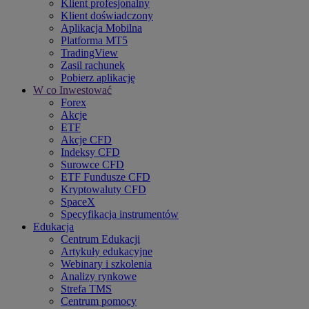
Klient profesjonalny
Klient doświadczony
Aplikacja Mobilna
Platforma MT5
TradingView
Zasil rachunek
Pobierz aplikację
W co Inwestować
Forex
Akcje
ETF
Akcje CFD
Indeksy CFD
Surowce CFD
ETF Fundusze CFD
Kryptowaluty CFD
SpaceX
Specyfikacja instrumentów
Edukacja
Centrum Edukacji
Artykuły edukacyjne
Webinary i szkolenia
Analizy rynkowe
Strefa TMS
Centrum pomocy