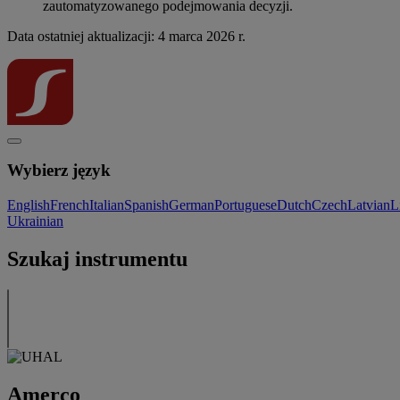
zautomatyzowanego podejmowania decyzji.
Data ostatniej aktualizacji: 4 marca 2026 r.
Wybierz język
English
French
Italian
Spanish
German
Portuguese
Dutch
Czech
Latvian
L
Ukrainian
Szukaj instrumentu
Amerco