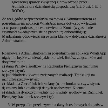
zgłoszonej sprawy związanej z prowadzoną przez
Administratora działalnością gospodarczą (art. 6 ust. 1 lit. f
RODO).
Ze względów bezpieczeństwa rozmowa z Administratorem za
pośrednictwem aplikacji WhatsApp może dotyczyć wyłącznie:
a) wsparcia podczas procesu otwierania Konta (wyjaśnienie
czynności składających się na procedurę onboardingu);
b) udzielania odpowiedzi na pytania klientów dotyczące działalności
Administratora.
Rozmowa z Administratorem za pośrednictwem aplikacji WhatsApp
nigdy nie będzie zawierać jakichkolwiek linków, załączników ani
dotyczyć m.in.:
a) stanu Państwa środków na Rachunku Pieniężnym (rachunku
rzeczywistym);
b) jakichkolwiek kwestii związanych realizacją Transakcji na
rachunku rzeczywistym;
c) składania Zleceń lub ich zmiany (na rachunku rzeczywistym);
d) zmiany lub aktualizacji danych osobowych Klienta;
e) składania dyspozycji wpłaty lub wypłaty środków na Rachunek
Pieniężny (rachunek rzeczywisty).
W przypadku przekazywania danych osobowych do państw