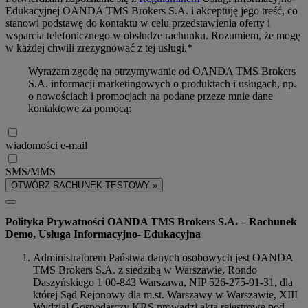
Edukacyjnej OANDA TMS Brokers S.A. i akceptuję jego treść, co
stanowi podstawę do kontaktu w celu przedstawienia oferty i
wsparcia telefonicznego w obsłudze rachunku. Rozumiem, że mogę
w każdej chwili zrezygnować z tej usługi.*
Wyrażam zgodę na otrzymywanie od OANDA TMS Brokers
S.A. informacji marketingowych o produktach i usługach, np.
o nowościach i promocjach na podane przeze mnie dane
kontaktowe za pomocą:
wiadomości e-mail
SMS/MMS
OTWÓRZ RACHUNEK TESTOWY »
Polityka Prywatności OANDA TMS Brokers S.A. – Rachunek
Demo, Usługa Informacyjno- Edukacyjna
Administratorem Państwa danych osobowych jest OANDA
TMS Brokers S.A. z siedzibą w Warszawie, Rondo
Daszyńskiego 1 00-843 Warszawa, NIP 526-275-91-31, dla
której Sąd Rejonowy dla m.st. Warszawy w Warszawie, XIII
Wydział Gospodarczy KRS prowadzi akta rejestrowe pod