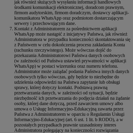
jak również służących wysyłaniu informacji handlowych
środkami komunikacji elektronicznej, doradcom prawnym,
firmom audytorskim, firmom doradczym, dostawcy aplikacji-
komunikatora WhatsApp oraz podmiotom dostarczającym
serwery i przechowującym dane.
Kontakt z Administratorem za pośrednictwem aplikacji
WhatsApp może nastąpić z inicjatywy Państwa, jak również
Administratora w przypadku konieczności skontaktowania się
z Państwem w celu dokończenia procesu zakładania Konta
(rachunku rzeczywistego). Może wówczas dojść do
przekazania Administratorowi Państwa danych osobowych
(w zależności od Państwa ustawień prywatności w aplikacji
WhatsApp) w postaci wizerunku oraz numeru telefonu.
Administrator może zażądać podania Państwa innych danych
osobowych tylko wówczas, gdy będzie to niezbędne do
udzielenia odpowiedzi na Państwa zapytanie lub obsługi
sprawy, której dotyczy kontakt. Podstawą prawną
przetwarzania danych, w zależności od sytuacji, będzie
niezbędność ich przetwarzania do podjęcia działań na żądanie
osoby, której dane dotyczą, przed zawarciem umowy albo
umowa o Usługę Informacyjno-Edukacyjną zawarta przez
Państwa z Administratorem w oparciu o Regulamin Usługi
Informacyjno-Edukacyjnej (art. 6 ust. 1 lit. b RODO), a w
pozostałych przypadkach prawnie uzasadniony interes
Administratora polegający na konieczności rozwiązania