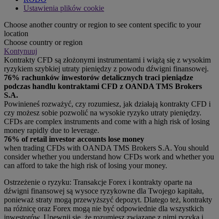
Ustawienia plików cookie
Choose another country or region to see content specific to your
location
Choose country or region
Kontynuuj
Kontrakty CFD są złożonymi instrumentami i wiążą się z wysokim
ryzykiem szybkiej utraty pieniędzy z powodu dźwigni finansowej.
76% rachunków inwestorów detalicznych traci pieniądze
podczas handlu kontraktami CFD z OANDA TMS Brokers
S.A.
Powinieneś rozważyć, czy rozumiesz, jak działają kontrakty CFD i
czy możesz sobie pozwolić na wysokie ryzyko utraty pieniędzy.
CFDs are complex instruments and come with a high risk of losing
money rapidly due to leverage.
76% of retail investor accounts lose money
when trading CFDs with OANDA TMS Brokers S.A. You should
consider whether you understand how CFDs work and whether you
can afford to take the high risk of losing your money.
Ostrzeżenie o ryzyku: Transakcje Forex i kontrakty oparte na
dźwigni finansowej są wysoce ryzykowne dla Twojego kapitału,
ponieważ straty mogą przewyższyć depozyt. Dlatego też, kontrakty
na różnicę oraz Forex mogą nie być odpowiednie dla wszystkich
inwestorów. Upewnij się, że rozumiesz związane z nimi ryzyka i