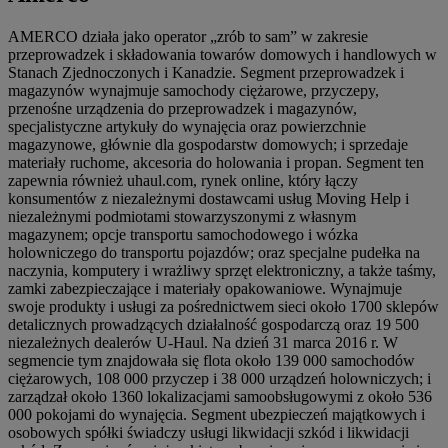
AMERCO działa jako operator „zrób to sam” w zakresie
przeprowadzek i składowania towarów domowych i handlowych w
Stanach Zjednoczonych i Kanadzie. Segment przeprowadzek i
magazynów wynajmuje samochody ciężarowe, przyczepy,
przenośne urządzenia do przeprowadzek i magazynów,
specjalistyczne artykuły do ​​wynajęcia oraz powierzchnie
magazynowe, głównie dla gospodarstw domowych; i sprzedaje
materiały ruchome, akcesoria do holowania i propan. Segment ten
zapewnia również uhaul.com, rynek online, który łączy
konsumentów z niezależnymi dostawcami usług Moving Help i
niezależnymi podmiotami stowarzyszonymi z własnym
magazynem; opcje transportu samochodowego i wózka
holowniczego do transportu pojazdów; oraz specjalne pudełka na
naczynia, komputery i wrażliwy sprzęt elektroniczny, a także taśmy,
zamki zabezpieczające i materiały opakowaniowe. Wynajmuje
swoje produkty i usługi za pośrednictwem sieci około 1700 sklepów
detalicznych prowadzących działalność gospodarczą oraz 19 500
niezależnych dealerów U-Haul. Na dzień 31 marca 2016 r. W
segmencie tym znajdowała się flota około 139 000 samochodów
ciężarowych, 108 000 przyczep i 38 000 urządzeń holowniczych; i
zarządzał około 1360 lokalizacjami samoobsługowymi z około 536
000 pokojami do wynajęcia. Segment ubezpieczeń majątkowych i
osobowych spółki świadczy usługi likwidacji szkód i likwidacji