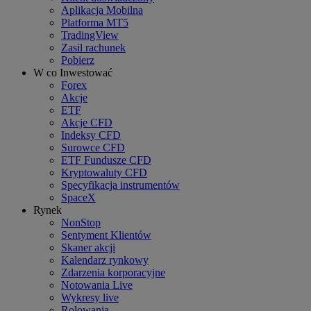
Aplikacja Mobilna
Platforma MT5
TradingView
Zasil rachunek
Pobierz
W co Inwestować
Forex
Akcje
ETF
Akcje CFD
Indeksy CFD
Surowce CFD
ETF Fundusze CFD
Kryptowaluty CFD
Specyfikacja instrumentów
SpaceX
Rynek
NonStop
Sentyment Klientów
Skaner akcji
Kalendarz rynkowy
Zdarzenia korporacyjne
Notowania Live
Wykresy live
Rolowania