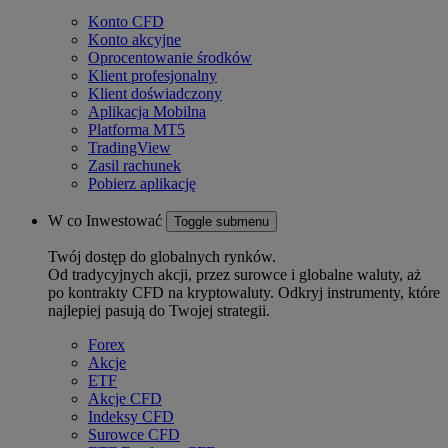
Konto CFD
Konto akcyjne
Oprocentowanie środków
Klient profesjonalny
Klient doświadczony
Aplikacja Mobilna
Platforma MT5
TradingView
Zasil rachunek
Pobierz aplikację
W co Inwestować
Toggle submenu
Twój dostęp do globalnych rynków.
Od tradycyjnych akcji, przez surowce i globalne waluty, aż
po kontrakty CFD na kryptowaluty. Odkryj instrumenty, które
najlepiej pasują do Twojej strategii.
Forex
Akcje
ETF
Akcje CFD
Indeksy CFD
Surowce CFD