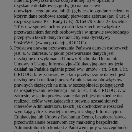
inne niż powyższe może odbywać się: (i) w oparciu o
uzyskanie dodatkowej zgody, (ii) na podstawie
obowiązującego prawa, lub (iii) gdy jest to zgodne z celem, w
którym dane osobowe zostały pierwotnie zebrane (art. 6 ust. 4
rozporządzenia PE i Rady (UE) 2016/679 z dnia 27 kwietnia
2016 r. w sprawie ochrony osób fizycznych w związku z
przetwarzaniem danych osobowych i w sprawie swobodnego
przepływu takich danych oraz uchylenia dyrektywy
95/46/WE, (zwanego dalej: „RODO”).
Podstawą prawną przetwarzania Państwa danych osobowych
jest: a. w zakresie, w jakim przetwarzanie danych jest
niezbędne do wykonania Umowy Rachunku Demo lub
Umowy o Usługę Informacyjno-Edukacyjną oraz podjęcia
działań na Pańskie żądanie przed ww. umów - art. 6 ust. 1 lit.
b RODO; b. w zakresie, w jakim przetwarzanie danych jest
niezbędne dla realizacji przez Administratora obowiązków
prawnych ciążących na nim, w szczególności polegających
na rozpatrywaniu reklamacji - art. 6 ust. 1 lit. c RODO; c. w
zakresie, w jakim przetwarzanie danych jest niezbędne do
realizacji celów wynikających z prawnie uzasadnionych
interesów Administratora, takich jak dochodzenie roszczeń
wynikających z zawartej Umowy o Usługę Informacyjno-
Edukacyjną lub Umowy Rachunku Demo, bezpieczeństwo,
przeciwdziałanie oszustwom czy marketing bezpośredni
Administratora lub kontakt z Państwem, gdy w szczególności