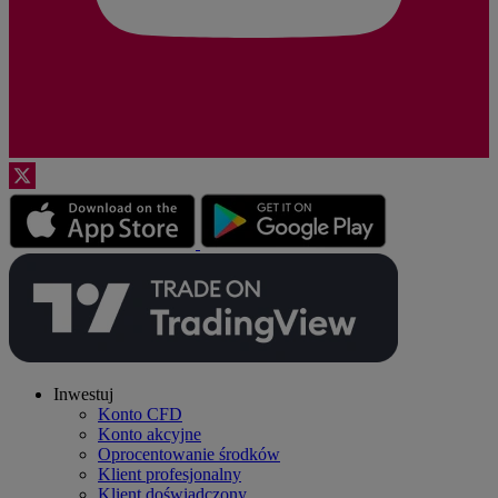
Inwestuj
Konto CFD
Konto akcyjne
Oprocentowanie środków
Klient profesjonalny
Klient doświadczony