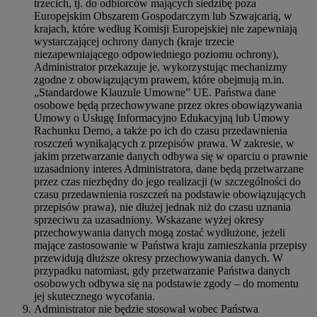
trzecich, tj. do odbiorców mających siedzibę poza
Europejskim Obszarem Gospodarczym lub Szwajcarią, w
krajach, które według Komisji Europejskiej nie zapewniają
wystarczającej ochrony danych (kraje trzecie
niezapewniającego odpowiedniego poziomu ochrony),
Administrator przekazuje je, wykorzystując mechanizmy
zgodne z obowiązującym prawem, które obejmują m.in.
„Standardowe Klauzule Umowne” UE. Państwa dane
osobowe będą przechowywane przez okres obowiązywania
Umowy o Usługę Informacyjno Edukacyjną lub Umowy
Rachunku Demo, a także po ich do czasu przedawnienia
roszczeń wynikających z przepisów prawa. W zakresie, w
jakim przetwarzanie danych odbywa się w oparciu o prawnie
uzasadniony interes Administratora, dane będą przetwarzane
przez czas niezbędny do jego realizacji (w szczególności do
czasu przedawnienia roszczeń na podstawie obowiązujących
przepisów prawa), nie dłużej jednak niż do czasu uznania
sprzeciwu za uzasadniony. Wskazane wyżej okresy
przechowywania danych mogą zostać wydłużone, jeżeli
mające zastosowanie w Państwa kraju zamieszkania przepisy
przewidują dłuższe okresy przechowywania danych. W
przypadku natomiast, gdy przetwarzanie Państwa danych
osobowych odbywa się na podstawie zgody – do momentu
jej skutecznego wycofania.
Administrator nie będzie stosował wobec Państwa