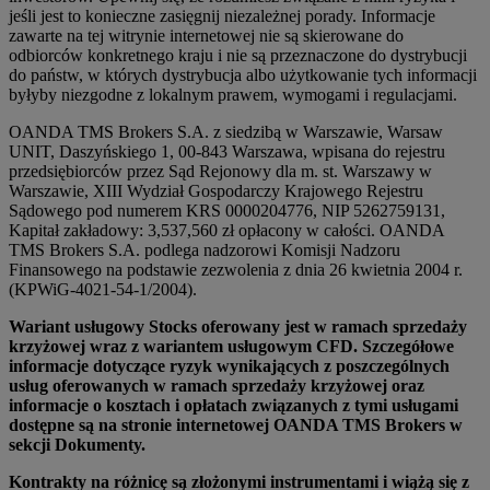
jeśli jest to konieczne zasięgnij niezależnej porady. Informacje
zawarte na tej witrynie internetowej nie są skierowane do
odbiorców konkretnego kraju i nie są przeznaczone do dystrybucji
do państw, w których dystrybucja albo użytkowanie tych informacji
byłyby niezgodne z lokalnym prawem, wymogami i regulacjami.
OANDA TMS Brokers S.A. z siedzibą w Warszawie, Warsaw
UNIT, Daszyńskiego 1, 00-843 Warszawa, wpisana do rejestru
przedsiębiorców przez Sąd Rejonowy dla m. st. Warszawy w
Warszawie, XIII Wydział Gospodarczy Krajowego Rejestru
Sądowego pod numerem KRS 0000204776, NIP 5262759131,
Kapitał zakładowy: 3,537,560 zł opłacony w całości. OANDA
TMS Brokers S.A. podlega nadzorowi Komisji Nadzoru
Finansowego na podstawie zezwolenia z dnia 26 kwietnia 2004 r.
(KPWiG-4021-54-1/2004).
Wariant usługowy Stocks oferowany jest w ramach sprzedaży
krzyżowej wraz z wariantem usługowym CFD. Szczegółowe
informacje dotyczące ryzyk wynikających z poszczególnych
usług oferowanych w ramach sprzedaży krzyżowej oraz
informacje o kosztach i opłatach związanych z tymi usługami
dostępne są na stronie internetowej OANDA TMS Brokers w
sekcji Dokumenty.
Kontrakty na różnicę są złożonymi instrumentami i wiążą się z