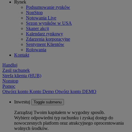
Rynek
Podsumowanie rynków
NonStop
Notowania Live
Sezon wyników w USA
Skaner akcji
Kalendarz rynkowy
Zdarzenia korporacyjne
Sentyment Klientów
Rolowania
Kontakt
Handluj
Zasil rachunek
Strefa klienta (HUB)
Nonstop
Pomoc
Otwórz konto
Konto
Demo
Otwórz konto DEMO
Inwestuj
Toggle submenu
Zarządzaj Twoim kapitałem w wygodny sposób.
Wybierz odpowiedni typ rachunku i zyskaj dostęp do
nowoczesnych platform oraz atrakcyjnego oprocentowania
wolnych środków.