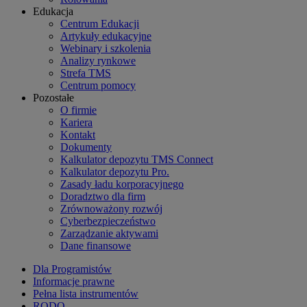
Edukacja
Centrum Edukacji
Artykuły edukacyjne
Webinary i szkolenia
Analizy rynkowe
Strefa TMS
Centrum pomocy
Pozostałe
O firmie
Kariera
Kontakt
Dokumenty
Kalkulator depozytu TMS Connect
Kalkulator depozytu Pro.
Zasady ładu korporacyjnego
Doradztwo dla firm
Zrównoważony rozwój
Cyberbezpieczeństwo
Zarządzanie aktywami
Dane finansowe
Dla Programistów
Informacje prawne
Pełna lista instrumentów
RODO