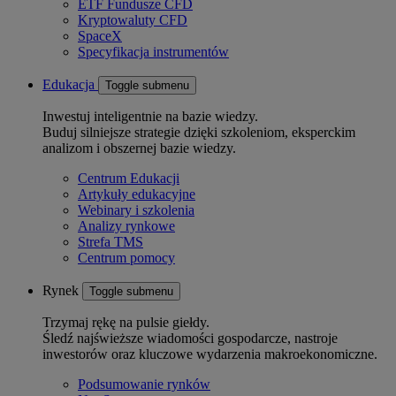
ETF Fundusze CFD
Kryptowaluty CFD
SpaceX
Specyfikacja instrumentów
Edukacja
Toggle submenu
Inwestuj inteligentnie na bazie wiedzy.
Buduj silniejsze strategie dzięki szkoleniom, eksperckim
analizom i obszernej bazie wiedzy.
Centrum Edukacji
Artykuły edukacyjne
Webinary i szkolenia
Analizy rynkowe
Strefa TMS
Centrum pomocy
Rynek
Toggle submenu
Trzymaj rękę na pulsie giełdy.
Śledź najświeższe wiadomości gospodarcze, nastroje
inwestorów oraz kluczowe wydarzenia makroekonomiczne.
Podsumowanie rynków