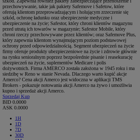
szkód. Zapewnia również pakiety zabezpieczające przenoszenie i
przechowywanie, takie jak pakiety Safemove i Safetow, które
oferują klientom przeprowadzającym i holującym zrzeczenie się
szkód, ochronę ładunku oraz ubezpieczenie medyczne i
ubezpieczenie na życie; Safestor, który chroni klientów magazynu
przed utratą ich towarów w magazynie; Safestor Mobile, który
chroni rzeczy przechowywane przez klientów; oraz Safemove Plus,
który zapewnia klientom wynajmującym poziom podstawowej
ochrony przed odpowiedzialnością. Segment ubezpieczeń na życie
firmy oferuje produkty ubezpieczeniowe na życie i zdrowie głównie
na rynku senioralnym poprzez bezpośrednie pisanie i reasekurację
ubezpieczeń na życie, suplementów Medicare i polis
dożywotnich. Firma AMERCO została założona w 1945 roku i ma
siedzibę w Reno w stanie Nevada. Dlaczego warto kupić akcje
Amerco? Cena akcji Amerco jest widoczna w aplikacji TMS
Brokers - pokazuje notowania akcji Amerco na żywo i umożliwia
kupno i sprzedaż akcji Amerco.
Sprzedaj
Kup
BID
0.0000
ASK
0.0000
1H
1D
7D
30D