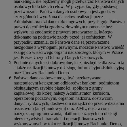
marketingu, nie będziemy mogli przetwarzać Państwa danych
osobowych do takich celów. W przypadku, gdy podstawą
przetwarzania Państwa danych osobowych jest zgoda, w
szczególności wyrażona dla celów realizacji przez
Administratora działań marketingowych, przysługuje Państwu
prawo do cofnięcia zgody w dowolnym momencie bez
wpływu na zgodność z prawem przetwarzania, którego
dokonano na podstawie zgody przed jej cofnięciem. W
przypadku uznania, że Państwa dane są przetwarzane
niezgodnie z wymogami prawnymi, możecie Państwo wnieść
skargę do właściwego organu nadzorczego, którym w Polsce
jest Prezes Urzędu Ochrony Danych Osobowych.
Podanie danych jest dobrowolne, lecz niezbędne dla zawarcia
a także realizacji Umowy o Usługę Informacyjno-Edukacyjną
oraz Umowy Rachunku Demo.
Państwa dane osobowe mogą być przekazywane
następującym kategoriom odbiorców: bankom, podmiotom
obsługującym szybkie płatności, spółkom z grupy
kapitałowej, do której należy Administrator, kurierom,
operatorom pocztowym, organom nadzoru, dostawcom
danych rynkowych, dostawcom narzędzi do przeciwdziałania
oszustwom (antyfraudowym) oraz AML, dostawcom
narzędzi, oprogramowania, platform służących do obsługi
nierzeczywistych transakcji i operacji finansowych
wykonywanych w toku realizacji Umowy Rachunku Demo,