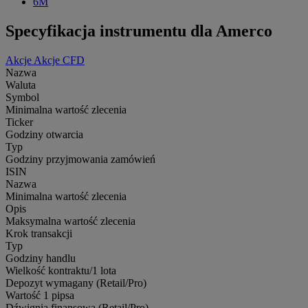
6M
Specyfikacja instrumentu dla Amerco
Akcje
Akcje CFD
Nazwa
Waluta
Symbol
Minimalna wartość zlecenia
Ticker
Godziny otwarcia
Typ
Godziny przyjmowania zamówień
ISIN
Nazwa
Minimalna wartość zlecenia
Opis
Maksymalna wartość zlecenia
Krok transakcji
Typ
Godziny handlu
Wielkość kontraktu/1 lota
Depozyt wymagany (Retail/Pro)
Wartość 1 pipsa
Dźwignia finansowa (Retail/Pro)