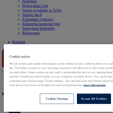
NonStop
Notowania Live
Sezon wyników w USA
Skaner akcji
Kalendarz rynkowy
Zdarzenia korporacyjne
Sentyment Klientów
Rolowania
Kontakt
Cookie notice
We use cookies and similar technologies on this website to learn a little bit about you an
site. This helps us improve your browsing experience and allows us to offer better produc
you and others. Some cookies are also used to personalise the ads you see, making them
interests. Cookies are stored locally on your computer or mobile device. You can Accept o
customise your choices using ‘Cookie settings’. You can find more information about 
tools and services (such as Google) use your personal data here:
more information
.
Cookies Settings
Accept All Cookies