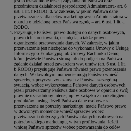
jest to uzasadnione treścią zapytania od Państwa oraz
przedmiotem działalności gospodarczej Administratora- art. 6
ust. 1 lit. f RODO; d. w zakresie, w jakim Państwa dane
przetwarzane są dla celów marketingowych Administratora w
oparciu o udzieloną przez Państwa zgodę – art. 6 ust. 1 lit. a
RODO.
Przysługuje Państwu prawo dostępu do danych osobowych,
prawo ich sprostowania, usunięcia, a także prawo
ograniczenia przetwarzania danych. W zakresie, w jakim
przetwarzanie jest niezbędne do wykonania Umowy o Usługę
Informacyjno-Edukacyjną lub Umowy Rachunku Demo,
której jesteście Państwo stroną lub do podjęcia na Państwa
żądanie działań przed zawarciem ww. umów (art. 6 ust. 1 lit.
b RODO) przysługuje Państwu również prawo przenoszenia
danych. W dowolnym momencie mogą Państwo wnieść
sprzeciw, z przyczyn związanych z Państwa szczególną
sytuacją, wobec wykorzystania Państwa danych osobowych,
jeżeli przetwarzamy Państwa dane osobowe w oparciu o swój
prawnie uzasadniony interes, np. w związku z marketingiem
produktów i usług. Jeżeli Państwa dane osobowe są
przetwarzane na potrzeby marketingu, macie Państwo prawo
w dowolnym momencie wnieść sprzeciw wobec
przetwarzania dotyczących Państwa danych osobowych na
potrzeby takiego marketingu, w tym profilowania. Jeżeli
wniosą Państwo sprzeciw wobec przetwarzania do celów