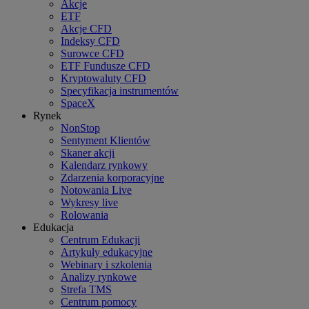
Akcje
ETF
Akcje CFD
Indeksy CFD
Surowce CFD
ETF Fundusze CFD
Kryptowaluty CFD
Specyfikacja instrumentów
SpaceX
Rynek
NonStop
Sentyment Klientów
Skaner akcji
Kalendarz rynkowy
Zdarzenia korporacyjne
Notowania Live
Wykresy live
Rolowania
Edukacja
Centrum Edukacji
Artykuły edukacyjne
Webinary i szkolenia
Analizy rynkowe
Strefa TMS
Centrum pomocy