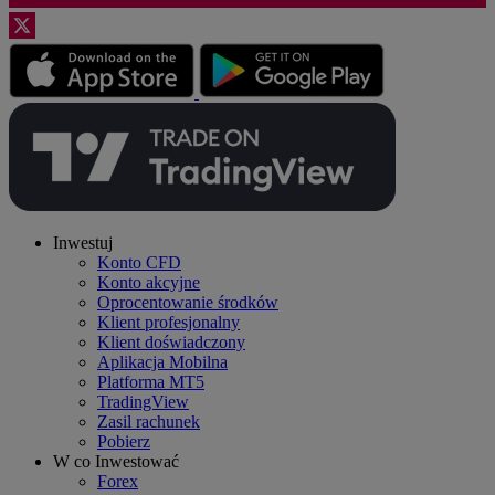
Inwestuj
Konto CFD
Konto akcyjne
Oprocentowanie środków
Klient profesjonalny
Klient doświadczony
Aplikacja Mobilna
Platforma MT5
TradingView
Zasil rachunek
Pobierz
W co Inwestować
Forex