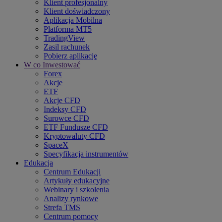
Klient profesjonalny
Klient doświadczony
Aplikacja Mobilna
Platforma MT5
TradingView
Zasil rachunek
Pobierz aplikację
W co Inwestować
Forex
Akcje
ETF
Akcje CFD
Indeksy CFD
Surowce CFD
ETF Fundusze CFD
Kryptowaluty CFD
SpaceX
Specyfikacja instrumentów
Edukacja
Centrum Edukacji
Artykuły edukacyjne
Webinary i szkolenia
Analizy rynkowe
Strefa TMS
Centrum pomocy