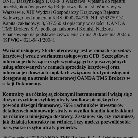
UNIT, Daszyńskiego 1, 00-843 Warszawa, wpisana do rejestru
przedsiębiorców przez Sąd Rejonowy dla m. st. Warszawy w
Warszawie, XIII Wydział Gospodarczy Krajowego Rejestru
Sądowego pod numerem KRS 0000204776, NIP 5262759131,
Kapitał zakładowy: 3,537,560 zł opłacony w całości. OANDA
TMS Brokers S.A. podlega nadzorowi Komisji Nadzoru
Finansowego na podstawie zezwolenia z dnia 26 kwietnia 2004 r.
(KPWiG-4021-54-1/2004).
Wariant usługowy Stocks oferowany jest w ramach sprzedaży
krzyżowej wraz z wariantem usługowym CFD. Szczegółowe
informacje dotyczące ryzyk wynikających z poszczególnych
usług oferowanych w ramach sprzedaży krzyżowej oraz
informacje o kosztach i opłatach związanych z tymi usługami
dostępne są na stronie internetowej OANDA TMS Brokers w
sekcji Dokumenty.
Kontrakty na różnicę są złożonymi instrumentami i wiążą się z
dużym ryzykiem szybkiej utraty środków pieniężnych z
powodu dźwigni finansowej. 76% rachunków inwestorów
detalicznych odnotowuje straty w wyniku handlu kontraktami
na różnicę u niniejszego dostawcy. Zastanów się, czy rozumiesz,
jak działają kontrakty na różnicę, i czy możesz pozwolić sobie
na wysokie ryzyko utraty pieniędzy.
@ Copyright 2026 OANDA TMS Brokers S.A. All rights reserved.