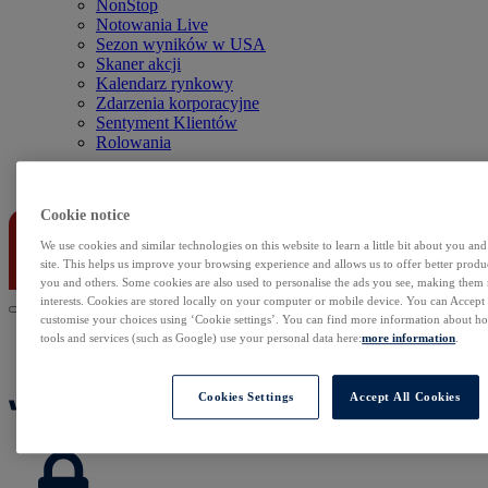
NonStop
Notowania Live
Sezon wyników w USA
Skaner akcji
Kalendarz rynkowy
Zdarzenia korporacyjne
Sentyment Klientów
Rolowania
Kontakt
Cookie notice
We use cookies and similar technologies on this website to learn a little bit about you an
site. This helps us improve your browsing experience and allows us to offer better produc
you and others. Some cookies are also used to personalise the ads you see, making them
interests. Cookies are stored locally on your computer or mobile device. You can Accept o
customise your choices using ‘Cookie settings’. You can find more information about 
tools and services (such as Google) use your personal data here:
more information
.
Cookies Settings
Accept All Cookies