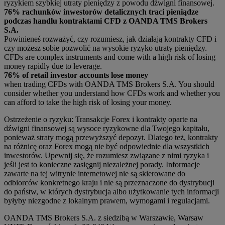
ryzykiem szybkiej utraty pieniędzy z powodu dźwigni finansowej.
76% rachunków inwestorów detalicznych traci pieniądze
podczas handlu kontraktami CFD z OANDA TMS Brokers
S.A.
Powinieneś rozważyć, czy rozumiesz, jak działają kontrakty CFD i
czy możesz sobie pozwolić na wysokie ryzyko utraty pieniędzy.
CFDs are complex instruments and come with a high risk of losing
money rapidly due to leverage.
76% of retail investor accounts lose money
when trading CFDs with OANDA TMS Brokers S.A. You should
consider whether you understand how CFDs work and whether you
can afford to take the high risk of losing your money.
Ostrzeżenie o ryzyku: Transakcje Forex i kontrakty oparte na
dźwigni finansowej są wysoce ryzykowne dla Twojego kapitału,
ponieważ straty mogą przewyższyć depozyt. Dlatego też, kontrakty
na różnicę oraz Forex mogą nie być odpowiednie dla wszystkich
inwestorów. Upewnij się, że rozumiesz związane z nimi ryzyka i
jeśli jest to konieczne zasięgnij niezależnej porady. Informacje
zawarte na tej witrynie internetowej nie są skierowane do
odbiorców konkretnego kraju i nie są przeznaczone do dystrybucji
do państw, w których dystrybucja albo użytkowanie tych informacji
byłyby niezgodne z lokalnym prawem, wymogami i regulacjami.
OANDA TMS Brokers S.A. z siedzibą w Warszawie, Warsaw