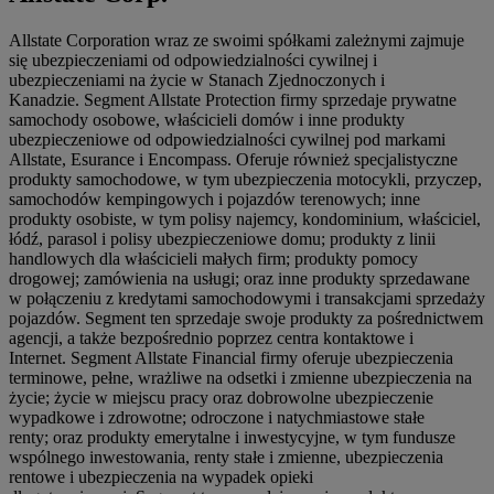
Allstate Corporation wraz ze swoimi spółkami zależnymi zajmuje
się ubezpieczeniami od odpowiedzialności cywilnej i
ubezpieczeniami na życie w Stanach Zjednoczonych i
Kanadzie. Segment Allstate Protection firmy sprzedaje prywatne
samochody osobowe, właścicieli domów i inne produkty
ubezpieczeniowe od odpowiedzialności cywilnej pod markami
Allstate, Esurance i Encompass. Oferuje również specjalistyczne
produkty samochodowe, w tym ubezpieczenia motocykli, przyczep,
samochodów kempingowych i pojazdów terenowych; inne
produkty osobiste, w tym polisy najemcy, kondominium, właściciel,
łódź, parasol i polisy ubezpieczeniowe domu; produkty z linii
handlowych dla właścicieli małych firm; produkty pomocy
drogowej; zamówienia na usługi; oraz inne produkty sprzedawane
w połączeniu z kredytami samochodowymi i transakcjami sprzedaży
pojazdów. Segment ten sprzedaje swoje produkty za pośrednictwem
agencji, a także bezpośrednio poprzez centra kontaktowe i
Internet. Segment Allstate Financial firmy oferuje ubezpieczenia
terminowe, pełne, wrażliwe na odsetki i zmienne ubezpieczenia na
życie; życie w miejscu pracy oraz dobrowolne ubezpieczenie
wypadkowe i zdrowotne; odroczone i natychmiastowe stałe
renty; oraz produkty emerytalne i inwestycyjne, w tym fundusze
wspólnego inwestowania, renty stałe i zmienne, ubezpieczenia
rentowe i ubezpieczenia na wypadek opieki