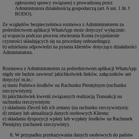
zgłoszonej sprawy związanej z prowadzoną przez
Administratora działalnością gospodarczą (art. 6 ust. 1 lit. f
RODO).
Ze względów bezpieczeństwa rozmowa z Administratorem za
pośrednictwem aplikacji WhatsApp może dotyczyć wyłącznie:
a) wsparcia podczas procesu otwierania Konta (wyjaśnienie
czynności składających się na procedurę onboardingu);
b) udzielania odpowiedzi na pytania klientów dotyczące działalności
Administratora.
Rozmowa z Administratorem za pośrednictwem aplikacji WhatsApp
nigdy nie będzie zawierać jakichkolwiek linków, załączników ani
dotyczyć m.in.:
a) stanu Państwa środków na Rachunku Pieniężnym (rachunku
rzeczywistym);
b) jakichkolwiek kwestii związanych realizacją Transakcji na
rachunku rzeczywistym;
c) składania Zleceń lub ich zmiany (na rachunku rzeczywistym);
d) zmiany lub aktualizacji danych osobowych Klienta;
e) składania dyspozycji wpłaty lub wypłaty środków na Rachunek
Pieniężny (rachunek rzeczywisty).
W przypadku przekazywania danych osobowych do państw