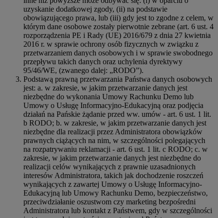
inne niż powyższe może odbywać się: (i) w oparciu o
uzyskanie dodatkowej zgody, (ii) na podstawie
obowiązującego prawa, lub (iii) gdy jest to zgodne z celem, w
którym dane osobowe zostały pierwotnie zebrane (art. 6 ust. 4
rozporządzenia PE i Rady (UE) 2016/679 z dnia 27 kwietnia
2016 r. w sprawie ochrony osób fizycznych w związku z
przetwarzaniem danych osobowych i w sprawie swobodnego
przepływu takich danych oraz uchylenia dyrektywy
95/46/WE, (zwanego dalej: „RODO”).
Podstawą prawną przetwarzania Państwa danych osobowych
jest: a. w zakresie, w jakim przetwarzanie danych jest
niezbędne do wykonania Umowy Rachunku Demo lub
Umowy o Usługę Informacyjno-Edukacyjną oraz podjęcia
działań na Pańskie żądanie przed ww. umów - art. 6 ust. 1 lit.
b RODO; b. w zakresie, w jakim przetwarzanie danych jest
niezbędne dla realizacji przez Administratora obowiązków
prawnych ciążących na nim, w szczególności polegających
na rozpatrywaniu reklamacji - art. 6 ust. 1 lit. c RODO; c. w
zakresie, w jakim przetwarzanie danych jest niezbędne do
realizacji celów wynikających z prawnie uzasadnionych
interesów Administratora, takich jak dochodzenie roszczeń
wynikających z zawartej Umowy o Usługę Informacyjno-
Edukacyjną lub Umowy Rachunku Demo, bezpieczeństwo,
przeciwdziałanie oszustwom czy marketing bezpośredni
Administratora lub kontakt z Państwem, gdy w szczególności