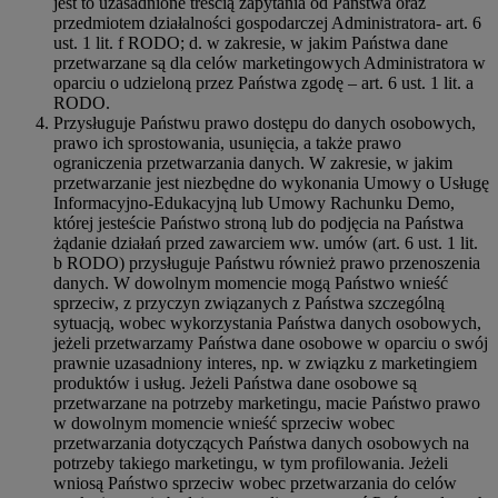
jest to uzasadnione treścią zapytania od Państwa oraz
przedmiotem działalności gospodarczej Administratora- art. 6
ust. 1 lit. f RODO; d. w zakresie, w jakim Państwa dane
przetwarzane są dla celów marketingowych Administratora w
oparciu o udzieloną przez Państwa zgodę – art. 6 ust. 1 lit. a
RODO.
Przysługuje Państwu prawo dostępu do danych osobowych,
prawo ich sprostowania, usunięcia, a także prawo
ograniczenia przetwarzania danych. W zakresie, w jakim
przetwarzanie jest niezbędne do wykonania Umowy o Usługę
Informacyjno-Edukacyjną lub Umowy Rachunku Demo,
której jesteście Państwo stroną lub do podjęcia na Państwa
żądanie działań przed zawarciem ww. umów (art. 6 ust. 1 lit.
b RODO) przysługuje Państwu również prawo przenoszenia
danych. W dowolnym momencie mogą Państwo wnieść
sprzeciw, z przyczyn związanych z Państwa szczególną
sytuacją, wobec wykorzystania Państwa danych osobowych,
jeżeli przetwarzamy Państwa dane osobowe w oparciu o swój
prawnie uzasadniony interes, np. w związku z marketingiem
produktów i usług. Jeżeli Państwa dane osobowe są
przetwarzane na potrzeby marketingu, macie Państwo prawo
w dowolnym momencie wnieść sprzeciw wobec
przetwarzania dotyczących Państwa danych osobowych na
potrzeby takiego marketingu, w tym profilowania. Jeżeli
wniosą Państwo sprzeciw wobec przetwarzania do celów