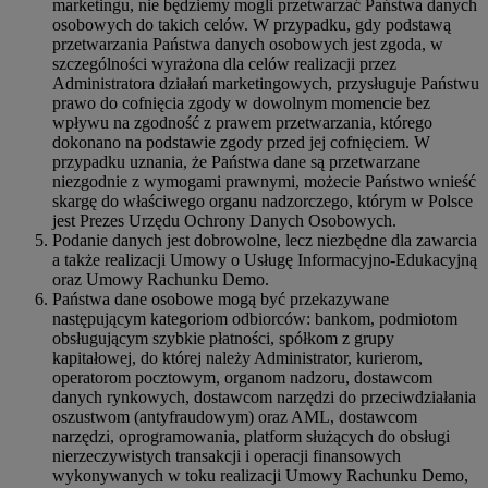
marketingu, nie będziemy mogli przetwarzać Państwa danych
osobowych do takich celów. W przypadku, gdy podstawą
przetwarzania Państwa danych osobowych jest zgoda, w
szczególności wyrażona dla celów realizacji przez
Administratora działań marketingowych, przysługuje Państwu
prawo do cofnięcia zgody w dowolnym momencie bez
wpływu na zgodność z prawem przetwarzania, którego
dokonano na podstawie zgody przed jej cofnięciem. W
przypadku uznania, że Państwa dane są przetwarzane
niezgodnie z wymogami prawnymi, możecie Państwo wnieść
skargę do właściwego organu nadzorczego, którym w Polsce
jest Prezes Urzędu Ochrony Danych Osobowych.
Podanie danych jest dobrowolne, lecz niezbędne dla zawarcia
a także realizacji Umowy o Usługę Informacyjno-Edukacyjną
oraz Umowy Rachunku Demo.
Państwa dane osobowe mogą być przekazywane
następującym kategoriom odbiorców: bankom, podmiotom
obsługującym szybkie płatności, spółkom z grupy
kapitałowej, do której należy Administrator, kurierom,
operatorom pocztowym, organom nadzoru, dostawcom
danych rynkowych, dostawcom narzędzi do przeciwdziałania
oszustwom (antyfraudowym) oraz AML, dostawcom
narzędzi, oprogramowania, platform służących do obsługi
nierzeczywistych transakcji i operacji finansowych
wykonywanych w toku realizacji Umowy Rachunku Demo,