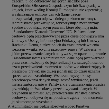
trzecich, tj. do odbiorców mających siedzibę poza
Europejskim Obszarem Gospodarczym lub Szwajcarią, w
krajach, które według Komisji Europejskiej nie zapewniają
wystarczającej ochrony danych (kraje trzecie
niezapewniającego odpowiedniego poziomu ochrony),
Administrator przekazuje je, wykorzystując mechanizmy
zgodne z obowiązującym prawem, które obejmują m.in.
„Standardowe Klauzule Umowne” UE. Państwa dane
osobowe będą przechowywane przez okres obowiązywania
Umowy o Usługę Informacyjno Edukacyjną lub Umowy
Rachunku Demo, a także po ich do czasu przedawnienia
roszczeń wynikających z przepisów prawa. W zakresie, w
jakim przetwarzanie danych odbywa się w oparciu o prawnie
uzasadniony interes Administratora, dane będą przetwarzane
przez czas niezbędny do jego realizacji (w szczególności do
czasu przedawnienia roszczeń na podstawie obowiązujących
przepisów prawa), nie dłużej jednak niż do czasu uznania
sprzeciwu za uzasadniony. Wskazane wyżej okresy
przechowywania danych mogą zostać wydłużone, jeżeli
mające zastosowanie w Państwa kraju zamieszkania przepisy
przewidują dłuższe okresy przechowywania danych. W
przypadku natomiast, gdy przetwarzanie Państwa danych
osobowych odbywa się na podstawie zgody – do momentu
jej skutecznego wycofania.
Administrator nie będzie stosował wobec Państwa