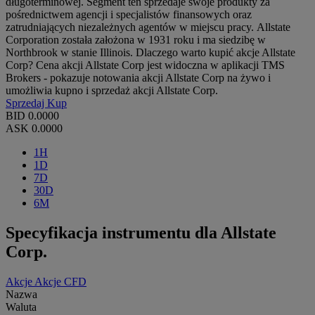
długoterminowej. Segment ten sprzedaje swoje produkty za
pośrednictwem agencji i specjalistów finansowych oraz
zatrudniających niezależnych agentów w miejscu pracy. Allstate
Corporation została założona w 1931 roku i ma siedzibę w
Northbrook w stanie Illinois. Dlaczego warto kupić akcje Allstate
Corp? Cena akcji Allstate Corp jest widoczna w aplikacji TMS
Brokers - pokazuje notowania akcji Allstate Corp na żywo i
umożliwia kupno i sprzedaż akcji Allstate Corp.
Sprzedaj
Kup
BID
0.0000
ASK
0.0000
1H
1D
7D
30D
6M
Specyfikacja instrumentu dla Allstate
Corp.
Akcje
Akcje CFD
Nazwa
Waluta