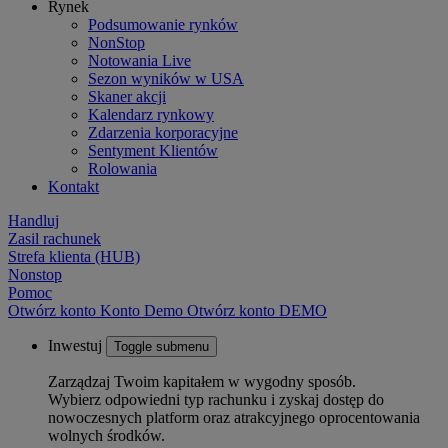
Rynek
Podsumowanie rynków
NonStop
Notowania Live
Sezon wyników w USA
Skaner akcji
Kalendarz rynkowy
Zdarzenia korporacyjne
Sentyment Klientów
Rolowania
Kontakt
Handluj
Zasil rachunek
Strefa klienta (HUB)
Nonstop
Pomoc
Otwórz konto
Konto
Demo
Otwórz konto DEMO
Inwestuj
Toggle submenu
Zarządzaj Twoim kapitałem w wygodny sposób.
Wybierz odpowiedni typ rachunku i zyskaj dostęp do
nowoczesnych platform oraz atrakcyjnego oprocentowania
wolnych środków.