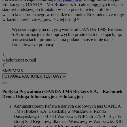
Edukacyjnej OANDA TMS Brokers S.A. i akceptuję jego treść, co
stanowi podstawę do kontaktu w celu przedstawienia oferty i
wsparcia telefonicznego w obsłudze rachunku. Rozumiem, że mogę
w każdej chwili zrezygnować z tej usługi.*
Wyrażam zgodę na otrzymywanie od OANDA TMS Brokers
S.A. informacji marketingowych o produktach i usługach, np.
o nowościach i promocjach na podane przeze mnie dane
kontaktowe za pomocą:
wiadomości e-mail
SMS/MMS
OTWÓRZ RACHUNEK TESTOWY »
Polityka Prywatności OANDA TMS Brokers S.A. – Rachunek
Demo, Usługa Informacyjno- Edukacyjna
Administratorem Państwa danych osobowych jest OANDA
TMS Brokers S.A. z siedzibą w Warszawie, Rondo
Daszyńskiego 1 00-843 Warszawa, NIP 526-275-91-31, dla
której Sąd Rejonowy dla m.st. Warszawy w Warszawie, XIII
Wydział Gospodarczy KRS prowadzi akta rejestrowe pod