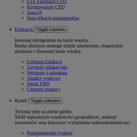
ETF Fundusze CFD
Kryptowaluty CFD
SpaceX
Specyfikacja instrumentów
Edukacja
Toggle submenu
Inwestuj inteligentnie na bazie wiedzy.
Buduj silniejsze strategie dzięki szkoleniom, eksperckim
analizom i obszernej bazie wiedzy.
Centrum Edukacji
Artykuły edukacyjne
Webinary i szkolenia
Analizy rynkowe
Strefa TMS
Centrum pomocy
Rynek
Toggle submenu
Trzymaj rękę na pulsie giełdy.
Śledź najświeższe wiadomości gospodarcze, nastroje
inwestorów oraz kluczowe wydarzenia makroekonomiczne.
Podsumowanie rynków