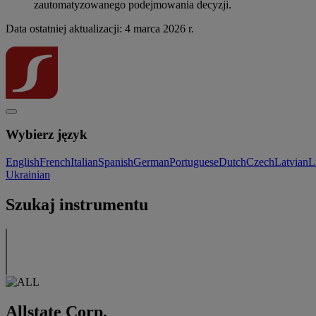
zautomatyzowanego podejmowania decyzji.
Data ostatniej aktualizacji: 4 marca 2026 r.
Wybierz język
English
French
Italian
Spanish
German
Portuguese
Dutch
Czech
Latvian
L
Ukrainian
Szukaj instrumentu
Allstate Corp.