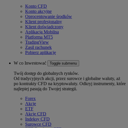
Konto CFD
Konto akcyjne
Oprocentowanie środków
Klient profesjonalny
Klient doświadczony
Aplikacja Mobilna
Platforma MT5
TradingView
Zasil rachunek
Pobierz aplikację
W co Inwestować
Toggle submenu
Twój dostęp do globalnych rynków.
Od tradycyjnych akcji, przez surowce i globalne waluty, aż
po kontrakty CFD na kryptowaluty. Odkryj instrumenty, które
najlepiej pasują do Twojej strategii.
Forex
Akcje
ETF
Akcje CFD
Indeksy CFD
Surowce CFD