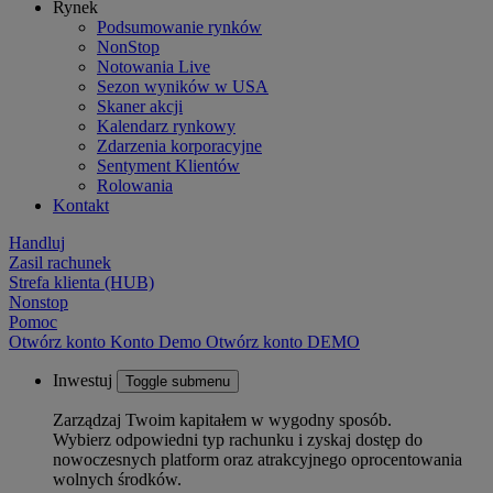
Rynek
Podsumowanie rynków
NonStop
Notowania Live
Sezon wyników w USA
Skaner akcji
Kalendarz rynkowy
Zdarzenia korporacyjne
Sentyment Klientów
Rolowania
Kontakt
Handluj
Zasil rachunek
Strefa klienta (HUB)
Nonstop
Pomoc
Otwórz konto
Konto
Demo
Otwórz konto DEMO
Inwestuj
Toggle submenu
Zarządzaj Twoim kapitałem w wygodny sposób.
Wybierz odpowiedni typ rachunku i zyskaj dostęp do
nowoczesnych platform oraz atrakcyjnego oprocentowania
wolnych środków.