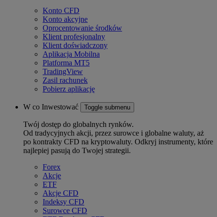
Konto CFD
Konto akcyjne
Oprocentowanie środków
Klient profesjonalny
Klient doświadczony
Aplikacja Mobilna
Platforma MT5
TradingView
Zasil rachunek
Pobierz aplikację
W co Inwestować
Toggle submenu
Twój dostęp do globalnych rynków.
Od tradycyjnych akcji, przez surowce i globalne waluty, aż
po kontrakty CFD na kryptowaluty. Odkryj instrumenty, które
najlepiej pasują do Twojej strategii.
Forex
Akcje
ETF
Akcje CFD
Indeksy CFD
Surowce CFD