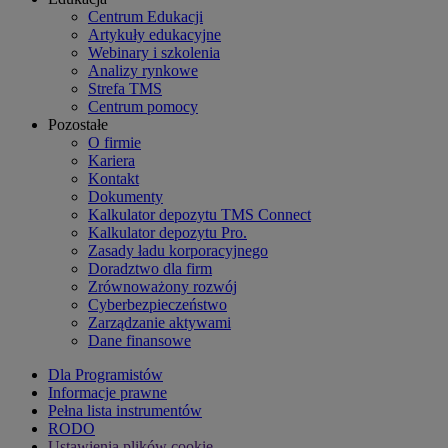
Centrum Edukacji
Artykuły edukacyjne
Webinary i szkolenia
Analizy rynkowe
Strefa TMS
Centrum pomocy
Pozostałe
O firmie
Kariera
Kontakt
Dokumenty
Kalkulator depozytu TMS Connect
Kalkulator depozytu Pro.
Zasady ładu korporacyjnego
Doradztwo dla firm
Zrównoważony rozwój
Cyberbezpieczeństwo
Zarządzanie aktywami
Dane finansowe
Dla Programistów
Informacje prawne
Pełna lista instrumentów
RODO
Ustawienia plików cookie