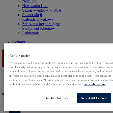
NonStop
Notowania Live
Sezon wyników w USA
Skaner akcji
Kalendarz rynkowy
Zdarzenia korporacyjne
Sentyment Klientów
Rolowania
Kontakt
Cookie notice
We use cookies and similar technologies on this website to learn a little bit about you an
site. This helps us improve your browsing experience and allows us to offer better produc
you and others. Some cookies are also used to personalise the ads you see, making them
interests. Cookies are stored locally on your computer or mobile device. You can Accept o
customise your choices using ‘Cookie settings’. You can find more information about 
tools and services (such as Google) use your personal data here:
more information
.
Cookies Settings
Accept All Cookies