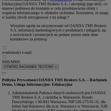
Edukacyjnej OANDA TMS Brokers S.A. i akceptuję jego treść, co
stanowi podstawę do kontaktu w celu przedstawienia oferty i
wsparcia telefonicznego w obsłudze rachunku. Rozumiem, że mogę
w każdej chwili zrezygnować z tej usługi.*
Wyrażam zgodę na otrzymywanie od OANDA TMS Brokers
S.A. informacji marketingowych o produktach i usługach, np.
o nowościach i promocjach na podane przeze mnie dane
kontaktowe za pomocą:
wiadomości e-mail
SMS/MMS
OTWÓRZ RACHUNEK TESTOWY »
Polityka Prywatności OANDA TMS Brokers S.A. – Rachunek
Demo, Usługa Informacyjno- Edukacyjna
Administratorem Państwa danych osobowych jest OANDA
TMS Brokers S.A. z siedzibą w Warszawie, Rondo
Daszyńskiego 1 00-843 Warszawa, NIP 526-275-91-31, dla
której Sąd Rejonowy dla m.st. Warszawy w Warszawie, XIII
Wydział Gospodarczy KRS prowadzi akta rejestrowe pod