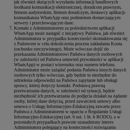
jak również służących wysyłaniu informacji handlowych
środkami komunikacji elektronicznej, doradcom prawnym,
firmom audytorskim, firmom doradczym, dostawcy aplikacji-
komunikatora WhatsApp oraz podmiotom dostarczającym
serwery i przechowującym dane.
Kontakt z Administratorem za pośrednictwem aplikacji
WhatsApp może nastąpić z inicjatywy Państwa, jak również
Administratora w przypadku konieczności skontaktowania się
z Państwem w celu dokończenia procesu zakładania Konta
(rachunku rzeczywistego). Może wówczas dojść do
przekazania Administratorowi Państwa danych osobowych
(w zależności od Państwa ustawień prywatności w aplikacji
WhatsApp) w postaci wizerunku oraz numeru telefonu.
Administrator może zażądać podania Państwa innych danych
osobowych tylko wówczas, gdy będzie to niezbędne do
udzielenia odpowiedzi na Państwa zapytanie lub obsługi
sprawy, której dotyczy kontakt. Podstawą prawną
przetwarzania danych, w zależności od sytuacji, będzie
niezbędność ich przetwarzania do podjęcia działań na żądanie
osoby, której dane dotyczą, przed zawarciem umowy albo
umowa o Usługę Informacyjno-Edukacyjną zawarta przez
Państwa z Administratorem w oparciu o Regulamin Usługi
Informacyjno-Edukacyjnej (art. 6 ust. 1 lit. b RODO), a w
pozostałych przypadkach prawnie uzasadniony interes
Administratora polegający na konieczności rozwiązania