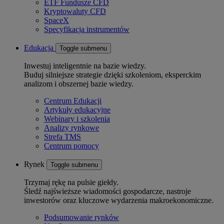
ETF Fundusze CFD
Kryptowaluty CFD
SpaceX
Specyfikacja instrumentów
Edukacja
Toggle submenu
Inwestuj inteligentnie na bazie wiedzy.
Buduj silniejsze strategie dzięki szkoleniom, eksperckim
analizom i obszernej bazie wiedzy.
Centrum Edukacji
Artykuły edukacyjne
Webinary i szkolenia
Analizy rynkowe
Strefa TMS
Centrum pomocy
Rynek
Toggle submenu
Trzymaj rękę na pulsie giełdy.
Śledź najświeższe wiadomości gospodarcze, nastroje
inwestorów oraz kluczowe wydarzenia makroekonomiczne.
Podsumowanie rynków