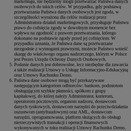
marketingu, nie będziemy mogli przetwarzać Państwa danych
osobowych do takich celów. W przypadku, gdy podstawą
przetwarzania Państwa danych osobowych jest zgoda, w
szczególności wyrażona dla celów realizacji przez
Administratora działań marketingowych, przysługuje Państwu
prawo do cofnięcia zgody w dowolnym momencie bez
wpływu na zgodność z prawem przetwarzania, którego
dokonano na podstawie zgody przed jej cofnięciem. W
przypadku uznania, że Państwa dane są przetwarzane
niezgodnie z wymogami prawnymi, możecie Państwo wnieść
skargę do właściwego organu nadzorczego, którym w Polsce
jest Prezes Urzędu Ochrony Danych Osobowych.
Podanie danych jest dobrowolne, lecz niezbędne dla zawarcia
a także realizacji Umowy o Usługę Informacyjno-Edukacyjną
oraz Umowy Rachunku Demo.
Państwa dane osobowe mogą być przekazywane
następującym kategoriom odbiorców: bankom, podmiotom
obsługującym szybkie płatności, spółkom z grupy
kapitałowej, do której należy Administrator, kurierom,
operatorom pocztowym, organom nadzoru, dostawcom
danych rynkowych, dostawcom narzędzi do przeciwdziałania
oszustwom (antyfraudowym) oraz AML, dostawcom
narzędzi, oprogramowania, platform służących do obsługi
nierzeczywistych transakcji i operacji finansowych
wykonywanych w toku realizacji Umowy Rachunku Demo,