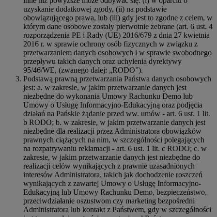
inne niż powyższe może odbywać się: (i) w oparciu o
uzyskanie dodatkowej zgody, (ii) na podstawie
obowiązującego prawa, lub (iii) gdy jest to zgodne z celem, w
którym dane osobowe zostały pierwotnie zebrane (art. 6 ust. 4
rozporządzenia PE i Rady (UE) 2016/679 z dnia 27 kwietnia
2016 r. w sprawie ochrony osób fizycznych w związku z
przetwarzaniem danych osobowych i w sprawie swobodnego
przepływu takich danych oraz uchylenia dyrektywy
95/46/WE, (zwanego dalej: „RODO”).
Podstawą prawną przetwarzania Państwa danych osobowych
jest: a. w zakresie, w jakim przetwarzanie danych jest
niezbędne do wykonania Umowy Rachunku Demo lub
Umowy o Usługę Informacyjno-Edukacyjną oraz podjęcia
działań na Pańskie żądanie przed ww. umów - art. 6 ust. 1 lit.
b RODO; b. w zakresie, w jakim przetwarzanie danych jest
niezbędne dla realizacji przez Administratora obowiązków
prawnych ciążących na nim, w szczególności polegających
na rozpatrywaniu reklamacji - art. 6 ust. 1 lit. c RODO; c. w
zakresie, w jakim przetwarzanie danych jest niezbędne do
realizacji celów wynikających z prawnie uzasadnionych
interesów Administratora, takich jak dochodzenie roszczeń
wynikających z zawartej Umowy o Usługę Informacyjno-
Edukacyjną lub Umowy Rachunku Demo, bezpieczeństwo,
przeciwdziałanie oszustwom czy marketing bezpośredni
Administratora lub kontakt z Państwem, gdy w szczególności