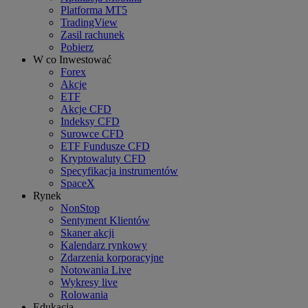
Platforma MT5
TradingView
Zasil rachunek
Pobierz
W co Inwestować
Forex
Akcje
ETF
Akcje CFD
Indeksy CFD
Surowce CFD
ETF Fundusze CFD
Kryptowaluty CFD
Specyfikacja instrumentów
SpaceX
Rynek
NonStop
Sentyment Klientów
Skaner akcji
Kalendarz rynkowy
Zdarzenia korporacyjne
Notowania Live
Wykresy live
Rolowania
Edukacja