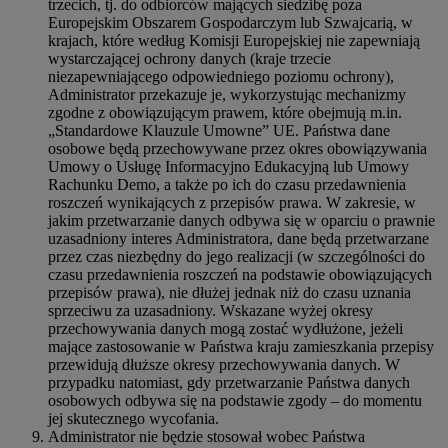
trzecich, tj. do odbiorców mających siedzibę poza
Europejskim Obszarem Gospodarczym lub Szwajcarią, w
krajach, które według Komisji Europejskiej nie zapewniają
wystarczającej ochrony danych (kraje trzecie
niezapewniającego odpowiedniego poziomu ochrony),
Administrator przekazuje je, wykorzystując mechanizmy
zgodne z obowiązującym prawem, które obejmują m.in.
„Standardowe Klauzule Umowne” UE. Państwa dane
osobowe będą przechowywane przez okres obowiązywania
Umowy o Usługę Informacyjno Edukacyjną lub Umowy
Rachunku Demo, a także po ich do czasu przedawnienia
roszczeń wynikających z przepisów prawa. W zakresie, w
jakim przetwarzanie danych odbywa się w oparciu o prawnie
uzasadniony interes Administratora, dane będą przetwarzane
przez czas niezbędny do jego realizacji (w szczególności do
czasu przedawnienia roszczeń na podstawie obowiązujących
przepisów prawa), nie dłużej jednak niż do czasu uznania
sprzeciwu za uzasadniony. Wskazane wyżej okresy
przechowywania danych mogą zostać wydłużone, jeżeli
mające zastosowanie w Państwa kraju zamieszkania przepisy
przewidują dłuższe okresy przechowywania danych. W
przypadku natomiast, gdy przetwarzanie Państwa danych
osobowych odbywa się na podstawie zgody – do momentu
jej skutecznego wycofania.
Administrator nie będzie stosował wobec Państwa