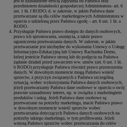
jest to uzasadnione treścią zapytania od Państwa oraz
przedmiotem działalności gospodarczej Administratora- art. 6
ust. 1 lit. f RODO; d. w zakresie, w jakim Państwa dane
przetwarzane są dla celów marketingowych Administratora w
oparciu o udzieloną przez Państwa zgodę – art. 6 ust. 1 lit. a
RODO.
Przysługuje Państwu prawo dostępu do danych osobowych,
prawo ich sprostowania, usunięcia, a także prawo
ograniczenia przetwarzania danych. W zakresie, w jakim
przetwarzanie jest niezbędne do wykonania Umowy o Usługę
Informacyjno-Edukacyjną lub Umowy Rachunku Demo,
której jesteście Państwo stroną lub do podjęcia na Państwa
żądanie działań przed zawarciem ww. umów (art. 6 ust. 1 lit.
b RODO) przysługuje Państwu również prawo przenoszenia
danych. W dowolnym momencie mogą Państwo wnieść
sprzeciw, z przyczyn związanych z Państwa szczególną
sytuacją, wobec wykorzystania Państwa danych osobowych,
jeżeli przetwarzamy Państwa dane osobowe w oparciu o swój
prawnie uzasadniony interes, np. w związku z marketingiem
produktów i usług. Jeżeli Państwa dane osobowe są
przetwarzane na potrzeby marketingu, macie Państwo prawo
w dowolnym momencie wnieść sprzeciw wobec
przetwarzania dotyczących Państwa danych osobowych na
potrzeby takiego marketingu, w tym profilowania. Jeżeli
wniosą Państwo sprzeciw wobec przetwarzania do celów