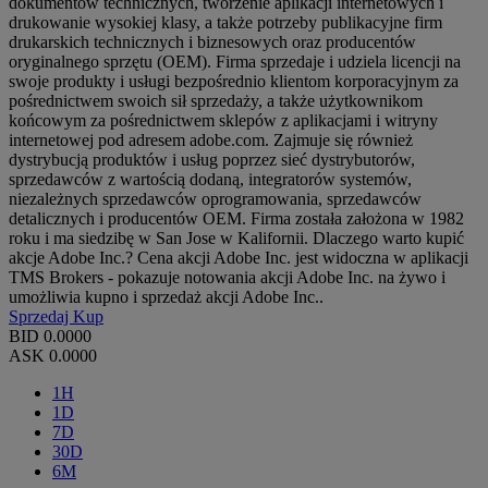
dokumentów technicznych, tworzenie aplikacji internetowych i
drukowanie wysokiej klasy, a także potrzeby publikacyjne firm
drukarskich technicznych i biznesowych oraz producentów
oryginalnego sprzętu (OEM). Firma sprzedaje i udziela licencji na
swoje produkty i usługi bezpośrednio klientom korporacyjnym za
pośrednictwem swoich sił sprzedaży, a także użytkownikom
końcowym za pośrednictwem sklepów z aplikacjami i witryny
internetowej pod adresem adobe.com. Zajmuje się również
dystrybucją produktów i usług poprzez sieć dystrybutorów,
sprzedawców z wartością dodaną, integratorów systemów,
niezależnych sprzedawców oprogramowania, sprzedawców
detalicznych i producentów OEM. Firma została założona w 1982
roku i ma siedzibę w San Jose w Kalifornii. Dlaczego warto kupić
akcje Adobe Inc.? Cena akcji Adobe Inc. jest widoczna w aplikacji
TMS Brokers - pokazuje notowania akcji Adobe Inc. na żywo i
umożliwia kupno i sprzedaż akcji Adobe Inc..
Sprzedaj
Kup
BID
0.0000
ASK
0.0000
1H
1D
7D
30D
6M