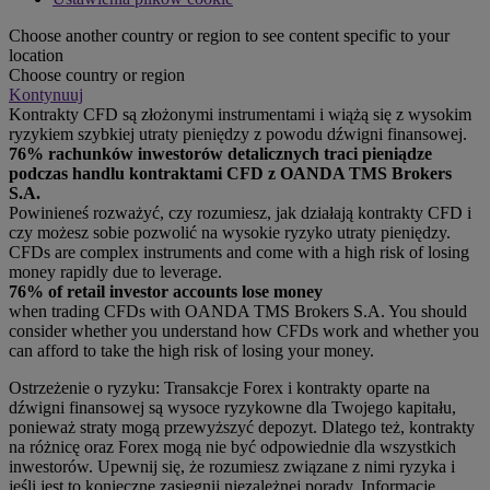
Choose another country or region to see content specific to your
location
Choose country or region
Kontynuuj
Kontrakty CFD są złożonymi instrumentami i wiążą się z wysokim
ryzykiem szybkiej utraty pieniędzy z powodu dźwigni finansowej.
76% rachunków inwestorów detalicznych traci pieniądze
podczas handlu kontraktami CFD z OANDA TMS Brokers
S.A.
Powinieneś rozważyć, czy rozumiesz, jak działają kontrakty CFD i
czy możesz sobie pozwolić na wysokie ryzyko utraty pieniędzy.
CFDs are complex instruments and come with a high risk of losing
money rapidly due to leverage.
76% of retail investor accounts lose money
when trading CFDs with OANDA TMS Brokers S.A. You should
consider whether you understand how CFDs work and whether you
can afford to take the high risk of losing your money.
Ostrzeżenie o ryzyku: Transakcje Forex i kontrakty oparte na
dźwigni finansowej są wysoce ryzykowne dla Twojego kapitału,
ponieważ straty mogą przewyższyć depozyt. Dlatego też, kontrakty
na różnicę oraz Forex mogą nie być odpowiednie dla wszystkich
inwestorów. Upewnij się, że rozumiesz związane z nimi ryzyka i
jeśli jest to konieczne zasięgnij niezależnej porady. Informacje