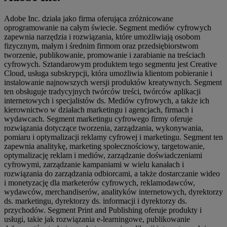
Adobe Inc. działa jako firma oferująca zróżnicowane
oprogramowanie na całym świecie. Segment mediów cyfrowych
zapewnia narzędzia i rozwiązania, które umożliwiają osobom
fizycznym, małym i średnim firmom oraz przedsiębiorstwom
tworzenie, publikowanie, promowanie i zarabianie na treściach
cyfrowych. Sztandarowym produktem tego segmentu jest Creative
Cloud, usługa subskrypcji, która umożliwia klientom pobieranie i
instalowanie najnowszych wersji produktów kreatywnych. Segment
ten obsługuje tradycyjnych twórców treści, twórców aplikacji
internetowych i specjalistów ds. Mediów cyfrowych, a także ich
kierownictwo w działach marketingu i agencjach, firmach i
wydawcach. Segment marketingu cyfrowego firmy oferuje
rozwiązania dotyczące tworzenia, zarządzania, wykonywania,
pomiaru i optymalizacji reklamy cyfrowej i marketingu. Segment ten
zapewnia analitykę, marketing społecznościowy, targetowanie,
optymalizację reklam i mediów, zarządzanie doświadczeniami
cyfrowymi, zarządzanie kampaniami w wielu kanałach i
rozwiązania do zarządzania odbiorcami, a także dostarczanie wideo
i monetyzację dla marketerów cyfrowych, reklamodawców,
wydawców, merchandiserów, analityków internetowych, dyrektorzy
ds. marketingu, dyrektorzy ds. informacji i dyrektorzy ds.
przychodów. Segment Print and Publishing oferuje produkty i
usługi, takie jak rozwiązania e-learningowe, publikowanie