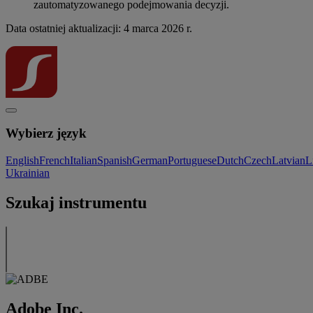
zautomatyzowanego podejmowania decyzji.
Data ostatniej aktualizacji: 4 marca 2026 r.
Wybierz język
English
French
Italian
Spanish
German
Portuguese
Dutch
Czech
Latvian
L
Ukrainian
Szukaj instrumentu
Adobe Inc.