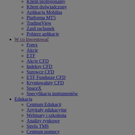
Klient profesjonalny
Klient doświadczony
Aplikacja Mobilna
Platforma MT5
TradingView
Zasil rachunek
Pobierz aplikację
W co Inwestować
Forex
Akcje
ETF
Akcje CFD
Indeksy CFD
Surowce CFD
ETF Fundusze CFD
Kryptowaluty CFD
SpaceX
Specyfikacja instrumentów
Edukacja
Centrum Edukacji
Artykuły edukacyjne
Webinary i szkolenia
Analizy rynkowe
Strefa TMS
Centrum pomocy