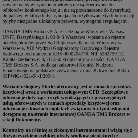
zawarte na tej witrynie internetowej nie są skierowane do
odbiorców konkretnego kraju i nie są przeznaczone do dystrybucji
do państw, w których dystrybucja albo użytkowanie tych informacji
byłyby niezgodne z lokalnym prawem, wymogami i regulacjami.
OANDA TMS Brokers S.A. z siedzibą w Warszawie, Warsaw
UNIT, Daszyńskiego 1, 00-843 Warszawa, wpisana do rejestru
przedsiębiorców przez Sąd Rejonowy dla m. st. Warszawy w
Warszawie, XIII Wydział Gospodarczy Krajowego Rejestru
Sądowego pod numerem KRS 0000204776, NIP 5262759131,
Kapitał zakładowy: 3,537,560 zł opłacony w całości. OANDA
TMS Brokers S.A. podlega nadzorowi Komisji Nadzoru
Finansowego na podstawie zezwolenia z dnia 26 kwietnia 2004 r.
(KPWiG-4021-54-1/2004).
Wariant usługowy Stocks oferowany jest w ramach sprzedaży
krzyżowej wraz z wariantem usługowym CFD. Szczegółowe
informacje dotyczące ryzyk wynikających z poszczególnych
usług oferowanych w ramach sprzedaży krzyżowej oraz
informacje o kosztach i opłatach związanych z tymi usługami
dostępne są na stronie internetowej OANDA TMS Brokers w
sekcji Dokumenty.
Kontrakty na różnicę są złożonymi instrumentami i wiążą się z
dużym ryzykiem szybkiej utraty środków pieniężnych z