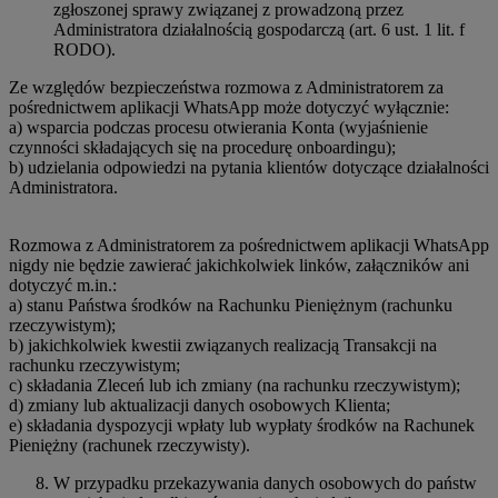
zgłoszonej sprawy związanej z prowadzoną przez
Administratora działalnością gospodarczą (art. 6 ust. 1 lit. f
RODO).
Ze względów bezpieczeństwa rozmowa z Administratorem za
pośrednictwem aplikacji WhatsApp może dotyczyć wyłącznie:
a) wsparcia podczas procesu otwierania Konta (wyjaśnienie
czynności składających się na procedurę onboardingu);
b) udzielania odpowiedzi na pytania klientów dotyczące działalności
Administratora.
Rozmowa z Administratorem za pośrednictwem aplikacji WhatsApp
nigdy nie będzie zawierać jakichkolwiek linków, załączników ani
dotyczyć m.in.:
a) stanu Państwa środków na Rachunku Pieniężnym (rachunku
rzeczywistym);
b) jakichkolwiek kwestii związanych realizacją Transakcji na
rachunku rzeczywistym;
c) składania Zleceń lub ich zmiany (na rachunku rzeczywistym);
d) zmiany lub aktualizacji danych osobowych Klienta;
e) składania dyspozycji wpłaty lub wypłaty środków na Rachunek
Pieniężny (rachunek rzeczywisty).
W przypadku przekazywania danych osobowych do państw