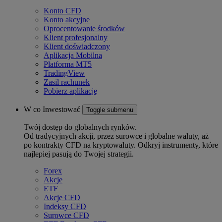
Konto CFD
Konto akcyjne
Oprocentowanie środków
Klient profesjonalny
Klient doświadczony
Aplikacja Mobilna
Platforma MT5
TradingView
Zasil rachunek
Pobierz aplikację
W co Inwestować
Toggle submenu
Twój dostęp do globalnych rynków.
Od tradycyjnych akcji, przez surowce i globalne waluty, aż
po kontrakty CFD na kryptowaluty. Odkryj instrumenty, które
najlepiej pasują do Twojej strategii.
Forex
Akcje
ETF
Akcje CFD
Indeksy CFD
Surowce CFD