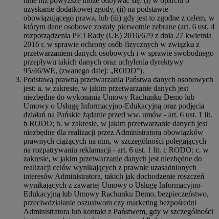
inne niż powyższe może odbywać się: (i) w oparciu o
uzyskanie dodatkowej zgody, (ii) na podstawie
obowiązującego prawa, lub (iii) gdy jest to zgodne z celem, w
którym dane osobowe zostały pierwotnie zebrane (art. 6 ust. 4
rozporządzenia PE i Rady (UE) 2016/679 z dnia 27 kwietnia
2016 r. w sprawie ochrony osób fizycznych w związku z
przetwarzaniem danych osobowych i w sprawie swobodnego
przepływu takich danych oraz uchylenia dyrektywy
95/46/WE, (zwanego dalej: „RODO”).
Podstawą prawną przetwarzania Państwa danych osobowych
jest: a. w zakresie, w jakim przetwarzanie danych jest
niezbędne do wykonania Umowy Rachunku Demo lub
Umowy o Usługę Informacyjno-Edukacyjną oraz podjęcia
działań na Pańskie żądanie przed ww. umów - art. 6 ust. 1 lit.
b RODO; b. w zakresie, w jakim przetwarzanie danych jest
niezbędne dla realizacji przez Administratora obowiązków
prawnych ciążących na nim, w szczególności polegających
na rozpatrywaniu reklamacji - art. 6 ust. 1 lit. c RODO; c. w
zakresie, w jakim przetwarzanie danych jest niezbędne do
realizacji celów wynikających z prawnie uzasadnionych
interesów Administratora, takich jak dochodzenie roszczeń
wynikających z zawartej Umowy o Usługę Informacyjno-
Edukacyjną lub Umowy Rachunku Demo, bezpieczeństwo,
przeciwdziałanie oszustwom czy marketing bezpośredni
Administratora lub kontakt z Państwem, gdy w szczególności