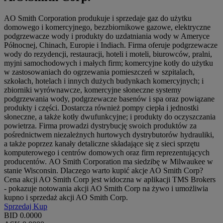
AO Smith Corporation produkuje i sprzedaje gaz do użytku
domowego i komercyjnego, bezzbiornikowe gazowe, elektryczne
podgrzewacze wody i produkty do uzdatniania wody w Ameryce
Północnej, Chinach, Europie i Indiach. Firma oferuje podgrzewacze
wody do rezydencji, restauracji, hoteli i moteli, biurowców, pralni,
myjni samochodowych i małych firm; komercyjne kotły do ​​użytku
w zastosowaniach do ogrzewania pomieszczeń w szpitalach,
szkołach, hotelach i innych dużych budynkach komercyjnych; i
zbiorniki wyrównawcze, komercyjne słoneczne systemy
podgrzewania wody, podgrzewacze basenów i spa oraz powiązane
produkty i części. Dostarcza również pompy ciepła i jednostki
słoneczne, a także kotły dwufunkcyjne; i produkty do oczyszczania
powietrza. Firma prowadzi dystrybucję swoich produktów za
pośrednictwem niezależnych hurtowych dystrybutorów hydrauliki,
a także poprzez kanały detaliczne składające się z sieci sprzętu
komputerowego i centrów domowych oraz firm reprezentujących
producentów. AO Smith Corporation ma siedzibę w Milwaukee w
stanie Wisconsin. Dlaczego warto kupić akcje AO Smith Corp?
Cena akcji AO Smith Corp jest widoczna w aplikacji TMS Brokers
- pokazuje notowania akcji AO Smith Corp na żywo i umożliwia
kupno i sprzedaż akcji AO Smith Corp.
Sprzedaj
Kup
BID
0.0000