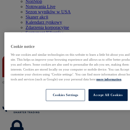
NonStop
Notowania Live
Sezon wyników w USA
Skaner akcji
Kalendarz rynkowy
Zdarzenia korporacyjne
Sentyment Klientów
Rolowania
Cookie notice
Kontakt
We use cookies and similar technologies on this website to learn a little bit about you an
site. This helps us improve your browsing experience and allows us to offer better produc
you and others. Some cookies are also used to personalise the ads you see, making them
interests. Cookies are stored locally on your computer or mobile device. You can Accept o
customise your choices using ‘Cookie settings’. You can find more information about 
tools and services (such as Google) use your personal data here:
more information
.
Cookies Settings
Accept All Cookies