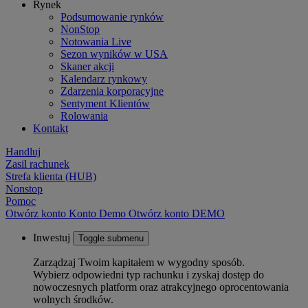
Rynek
Podsumowanie rynków
NonStop
Notowania Live
Sezon wyników w USA
Skaner akcji
Kalendarz rynkowy
Zdarzenia korporacyjne
Sentyment Klientów
Rolowania
Kontakt
Handluj
Zasil rachunek
Strefa klienta (HUB)
Nonstop
Pomoc
Otwórz konto
Konto
Demo
Otwórz konto DEMO
Inwestuj
Toggle submenu
Zarządzaj Twoim kapitałem w wygodny sposób.
Wybierz odpowiedni typ rachunku i zyskaj dostęp do
nowoczesnych platform oraz atrakcyjnego oprocentowania
wolnych środków.