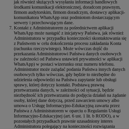
jak również służących wysyłaniu informacji handlowych
środkami komunikacji elektronicznej, doradcom prawnym,
firmom audytorskim, firmom doradczym, dostawcy aplikacji-
komunikatora WhatsApp oraz podmiotom dostarczającym
serwery i przechowującym dane.
Kontakt z Administratorem za pośrednictwem aplikacji
WhatsApp może nastąpić z inicjatywy Państwa, jak również
Administratora w przypadku konieczności skontaktowania się
z Państwem w celu dokończenia procesu zakładania Konta
(rachunku rzeczywistego). Może wówczas dojść do
przekazania Administratorowi Państwa danych osobowych
(w zależności od Państwa ustawień prywatności w aplikacji
WhatsApp) w postaci wizerunku oraz numeru telefonu.
Administrator może zażądać podania Państwa innych danych
osobowych tylko wówczas, gdy będzie to niezbędne do
udzielenia odpowiedzi na Państwa zapytanie lub obsługi
sprawy, której dotyczy kontakt. Podstawą prawną
przetwarzania danych, w zależności od sytuacji, będzie
niezbędność ich przetwarzania do podjęcia działań na żądanie
osoby, której dane dotyczą, przed zawarciem umowy albo
umowa o Usługę Informacyjno-Edukacyjną zawarta przez
Państwa z Administratorem w oparciu o Regulamin Usługi
Informacyjno-Edukacyjnej (art. 6 ust. 1 lit. b RODO), a w
pozostałych przypadkach prawnie uzasadniony interes
Administratora polegający na konieczności rozwiązania