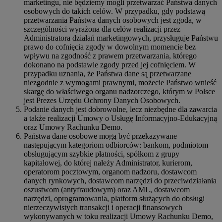
marketingu, nie będziemy mogli przetwarzać Państwa danych
osobowych do takich celów. W przypadku, gdy podstawą
przetwarzania Państwa danych osobowych jest zgoda, w
szczególności wyrażona dla celów realizacji przez
Administratora działań marketingowych, przysługuje Państwu
prawo do cofnięcia zgody w dowolnym momencie bez
wpływu na zgodność z prawem przetwarzania, którego
dokonano na podstawie zgody przed jej cofnięciem. W
przypadku uznania, że Państwa dane są przetwarzane
niezgodnie z wymogami prawnymi, możecie Państwo wnieść
skargę do właściwego organu nadzorczego, którym w Polsce
jest Prezes Urzędu Ochrony Danych Osobowych.
Podanie danych jest dobrowolne, lecz niezbędne dla zawarcia
a także realizacji Umowy o Usługę Informacyjno-Edukacyjną
oraz Umowy Rachunku Demo.
Państwa dane osobowe mogą być przekazywane
następującym kategoriom odbiorców: bankom, podmiotom
obsługującym szybkie płatności, spółkom z grupy
kapitałowej, do której należy Administrator, kurierom,
operatorom pocztowym, organom nadzoru, dostawcom
danych rynkowych, dostawcom narzędzi do przeciwdziałania
oszustwom (antyfraudowym) oraz AML, dostawcom
narzędzi, oprogramowania, platform służących do obsługi
nierzeczywistych transakcji i operacji finansowych
wykonywanych w toku realizacji Umowy Rachunku Demo,