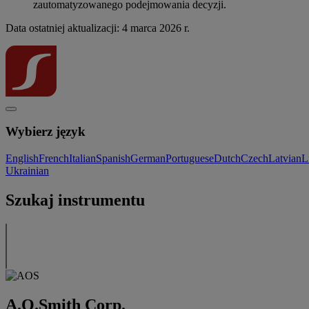
zautomatyzowanego podejmowania decyzji.
Data ostatniej aktualizacji: 4 marca 2026 r.
Wybierz język
English
French
Italian
Spanish
German
Portuguese
Dutch
Czech
Latvian
L
Ukrainian
Szukaj instrumentu
A.O.Smith Corp.