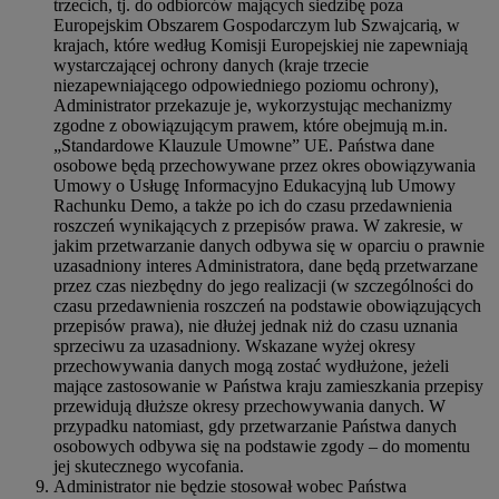
trzecich, tj. do odbiorców mających siedzibę poza
Europejskim Obszarem Gospodarczym lub Szwajcarią, w
krajach, które według Komisji Europejskiej nie zapewniają
wystarczającej ochrony danych (kraje trzecie
niezapewniającego odpowiedniego poziomu ochrony),
Administrator przekazuje je, wykorzystując mechanizmy
zgodne z obowiązującym prawem, które obejmują m.in.
„Standardowe Klauzule Umowne” UE. Państwa dane
osobowe będą przechowywane przez okres obowiązywania
Umowy o Usługę Informacyjno Edukacyjną lub Umowy
Rachunku Demo, a także po ich do czasu przedawnienia
roszczeń wynikających z przepisów prawa. W zakresie, w
jakim przetwarzanie danych odbywa się w oparciu o prawnie
uzasadniony interes Administratora, dane będą przetwarzane
przez czas niezbędny do jego realizacji (w szczególności do
czasu przedawnienia roszczeń na podstawie obowiązujących
przepisów prawa), nie dłużej jednak niż do czasu uznania
sprzeciwu za uzasadniony. Wskazane wyżej okresy
przechowywania danych mogą zostać wydłużone, jeżeli
mające zastosowanie w Państwa kraju zamieszkania przepisy
przewidują dłuższe okresy przechowywania danych. W
przypadku natomiast, gdy przetwarzanie Państwa danych
osobowych odbywa się na podstawie zgody – do momentu
jej skutecznego wycofania.
Administrator nie będzie stosował wobec Państwa