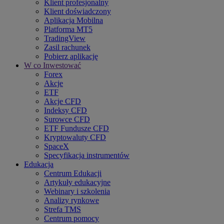
Klient profesjonalny
Klient doświadczony
Aplikacja Mobilna
Platforma MT5
TradingView
Zasil rachunek
Pobierz aplikację
W co Inwestować
Forex
Akcje
ETF
Akcje CFD
Indeksy CFD
Surowce CFD
ETF Fundusze CFD
Kryptowaluty CFD
SpaceX
Specyfikacja instrumentów
Edukacja
Centrum Edukacji
Artykuły edukacyjne
Webinary i szkolenia
Analizy rynkowe
Strefa TMS
Centrum pomocy