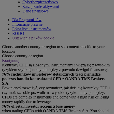
Cyberbezpieczeństwo
Zarządzanie aktywami
Dane finansowe
Dla Programistów
Informacje prawne
Pełna lista instrumentów
RODO
Ustawienia plików cookie
Choose another country or region to see content specific to your
location
Choose country or region
Kontynuuj
Kontrakty CFD są złożonymi instrumentami i wiążą się z wysokim
ryzykiem szybkiej utraty pieniędzy z powodu dźwigni finansowej.
76% rachunków inwestorów detalicznych traci pieniądze
podczas handlu kontraktami CFD z OANDA TMS Brokers
S.A.
Powinieneś rozważyć, czy rozumiesz, jak działają kontrakty CFD i
czy możesz sobie pozwolić na wysokie ryzyko utraty pieniędzy.
CFDs are complex instruments and come with a high risk of losing
money rapidly due to leverage.
76% of retail investor accounts lose money
when trading CFDs with OANDA TMS Brokers S.A. You should