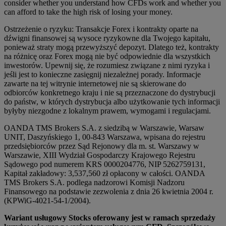
consider whether you understand how CFDs work and whether you
can afford to take the high risk of losing your money.
Ostrzeżenie o ryzyku: Transakcje Forex i kontrakty oparte na
dźwigni finansowej są wysoce ryzykowne dla Twojego kapitału,
ponieważ straty mogą przewyższyć depozyt. Dlatego też, kontrakty
na różnicę oraz Forex mogą nie być odpowiednie dla wszystkich
inwestorów. Upewnij się, że rozumiesz związane z nimi ryzyka i
jeśli jest to konieczne zasięgnij niezależnej porady. Informacje
zawarte na tej witrynie internetowej nie są skierowane do
odbiorców konkretnego kraju i nie są przeznaczone do dystrybucji
do państw, w których dystrybucja albo użytkowanie tych informacji
byłyby niezgodne z lokalnym prawem, wymogami i regulacjami.
OANDA TMS Brokers S.A. z siedzibą w Warszawie, Warsaw
UNIT, Daszyńskiego 1, 00-843 Warszawa, wpisana do rejestru
przedsiębiorców przez Sąd Rejonowy dla m. st. Warszawy w
Warszawie, XIII Wydział Gospodarczy Krajowego Rejestru
Sądowego pod numerem KRS 0000204776, NIP 5262759131,
Kapitał zakładowy: 3,537,560 zł opłacony w całości. OANDA
TMS Brokers S.A. podlega nadzorowi Komisji Nadzoru
Finansowego na podstawie zezwolenia z dnia 26 kwietnia 2004 r.
(KPWiG-4021-54-1/2004).
Wariant usługowy Stocks oferowany jest w ramach sprzedaży