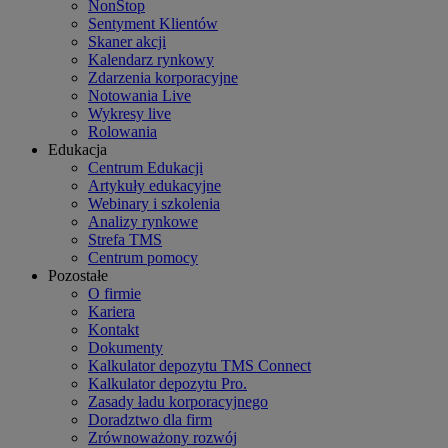
NonStop
Sentyment Klientów
Skaner akcji
Kalendarz rynkowy
Zdarzenia korporacyjne
Notowania Live
Wykresy live
Rolowania
Edukacja
Centrum Edukacji
Artykuły edukacyjne
Webinary i szkolenia
Analizy rynkowe
Strefa TMS
Centrum pomocy
Pozostałe
O firmie
Kariera
Kontakt
Dokumenty
Kalkulator depozytu TMS Connect
Kalkulator depozytu Pro.
Zasady ładu korporacyjnego
Doradztwo dla firm
Zrównoważony rozwój