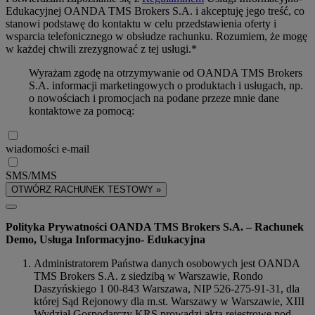
Edukacyjnej OANDA TMS Brokers S.A. i akceptuję jego treść, co
stanowi podstawę do kontaktu w celu przedstawienia oferty i
wsparcia telefonicznego w obsłudze rachunku. Rozumiem, że mogę
w każdej chwili zrezygnować z tej usługi.*
Wyrażam zgodę na otrzymywanie od OANDA TMS Brokers
S.A. informacji marketingowych o produktach i usługach, np.
o nowościach i promocjach na podane przeze mnie dane
kontaktowe za pomocą:
wiadomości e-mail
SMS/MMS
OTWÓRZ RACHUNEK TESTOWY »
Polityka Prywatności OANDA TMS Brokers S.A. – Rachunek
Demo, Usługa Informacyjno- Edukacyjna
Administratorem Państwa danych osobowych jest OANDA
TMS Brokers S.A. z siedzibą w Warszawie, Rondo
Daszyńskiego 1 00-843 Warszawa, NIP 526-275-91-31, dla
której Sąd Rejonowy dla m.st. Warszawy w Warszawie, XIII
Wydział Gospodarczy KRS prowadzi akta rejestrowe pod