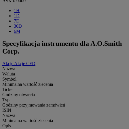
ASK
0.0000
1H
1D
7D
30D
6M
Specyfikacja instrumentu dla A.O.Smith
Corp.
Akcje
Akcje CFD
Nazwa
Waluta
Symbol
Minimalna wartość zlecenia
Ticker
Godziny otwarcia
Typ
Godziny przyjmowania zamówień
ISIN
Nazwa
Minimalna wartość zlecenia
Opis