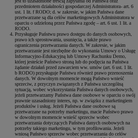
jest to uzasadnione treścią zapytania od Państwa oraz
przedmiotem działalności gospodarczej Administratora- art. 6
ust. 1 lit. f RODO; d. w zakresie, w jakim Państwa dane
przetwarzane są dla celów marketingowych Administratora w
oparciu o udzieloną przez Państwa zgodę – art. 6 ust. 1 lit. a
RODO.
Przysługuje Państwu prawo dostępu do danych osobowych,
prawo ich sprostowania, usunięcia, a także prawo
ograniczenia przetwarzania danych. W zakresie, w jakim
przetwarzanie jest niezbędne do wykonania Umowy o Usługę
Informacyjno-Edukacyjną lub Umowy Rachunku Demo,
której jesteście Państwo stroną lub do podjęcia na Państwa
żądanie działań przed zawarciem ww. umów (art. 6 ust. 1 lit.
b RODO) przysługuje Państwu również prawo przenoszenia
danych. W dowolnym momencie mogą Państwo wnieść
sprzeciw, z przyczyn związanych z Państwa szczególną
sytuacją, wobec wykorzystania Państwa danych osobowych,
jeżeli przetwarzamy Państwa dane osobowe w oparciu o swój
prawnie uzasadniony interes, np. w związku z marketingiem
produktów i usług. Jeżeli Państwa dane osobowe są
przetwarzane na potrzeby marketingu, macie Państwo prawo
w dowolnym momencie wnieść sprzeciw wobec
przetwarzania dotyczących Państwa danych osobowych na
potrzeby takiego marketingu, w tym profilowania. Jeżeli
wniosą Państwo sprzeciw wobec przetwarzania do celów