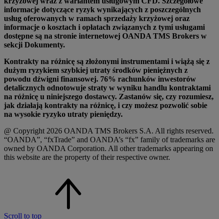
krzyżowej wraz z wariantem usługowym CFD. Szczegółowe
informacje dotyczące ryzyk wynikających z poszczególnych
usług oferowanych w ramach sprzedaży krzyżowej oraz
informacje o kosztach i opłatach związanych z tymi usługami
dostępne są na stronie internetowej OANDA TMS Brokers w
sekcji Dokumenty.
Kontrakty na różnicę są złożonymi instrumentami i wiążą się z
dużym ryzykiem szybkiej utraty środków pieniężnych z
powodu dźwigni finansowej. 76% rachunków inwestorów
detalicznych odnotowuje straty w wyniku handlu kontraktami
na różnicę u niniejszego dostawcy. Zastanów się, czy rozumiesz,
jak działają kontrakty na różnicę, i czy możesz pozwolić sobie
na wysokie ryzyko utraty pieniędzy.
@ Copyright 2026 OANDA TMS Brokers S.A. All rights reserved.
“OANDA”, “fxTrade” and OANDA’s “fx” family of trademarks are
owned by OANDA Corporation. All other trademarks appearing on
this website are the property of their respective owner.
Scroll to top