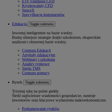
ETF Fundusze CFD
Kryptowaluty CFD
SpaceX
Specyfikacja instrumentów
Edukacja
Toggle submenu
Inwestuj inteligentnie na bazie wiedzy.
Buduj silniejsze strategie dzięki szkoleniom, eksperckim
analizom i obszernej bazie wiedzy.
Centrum Edukacji
Artykuły edukacyjne
Webinary i szkolenia
Analizy rynkowe
Strefa TMS
Centrum pomocy
Rynek
Toggle submenu
Trzymaj rękę na pulsie giełdy.
Śledź najświeższe wiadomości gospodarcze, nastroje
inwestorów oraz kluczowe wydarzenia makroekonomiczne.
Podsumowanie rynków