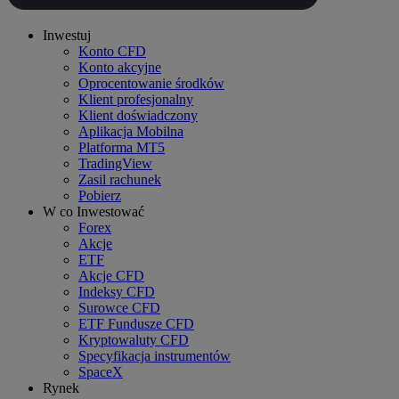
Inwestuj
Konto CFD
Konto akcyjne
Oprocentowanie środków
Klient profesjonalny
Klient doświadczony
Aplikacja Mobilna
Platforma MT5
TradingView
Zasil rachunek
Pobierz
W co Inwestować
Forex
Akcje
ETF
Akcje CFD
Indeksy CFD
Surowce CFD
ETF Fundusze CFD
Kryptowaluty CFD
Specyfikacja instrumentów
SpaceX
Rynek