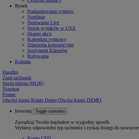
Centrum pomocy
Rynek
Podsumowanie rynków
NonStop
Notowania Live
Sezon wyników w USA
Skaner akcji
Kalendarz rynkowy
Zdarzenia korporacyjne
Sentyment Klientów
Rolowania
Kontakt
Handluj
Zasil rachunek
Strefa klienta (HUB)
Nonstop
Pomoc
Otwórz konto
Konto
Demo
Otwórz konto DEMO
Inwestuj
Toggle submenu
Zarządzaj Twoim kapitałem w wygodny sposób.
Wybierz odpowiedni typ rachunku i zyskaj dostęp do nowocze
Konto CFD