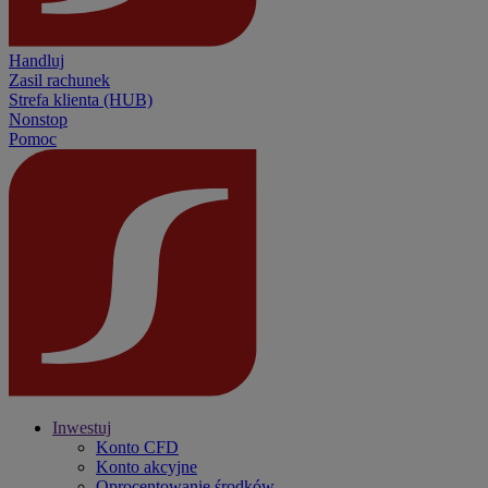
Handluj
Zasil rachunek
Strefa klienta (HUB)
Nonstop
Pomoc
Inwestuj
Konto CFD
Konto akcyjne
Oprocentowanie środków