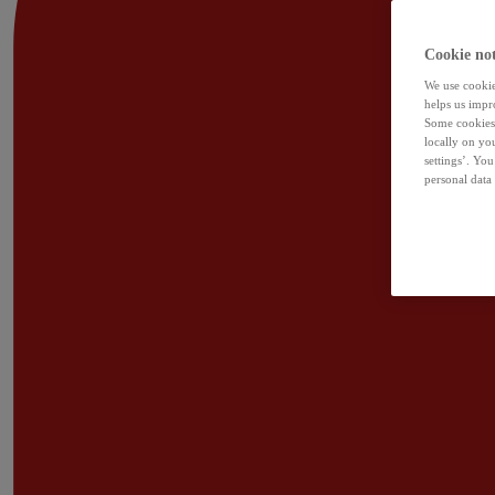
Cookie not
We use cookies
helps us impr
Some cookies 
locally on yo
settings’. Yo
personal data