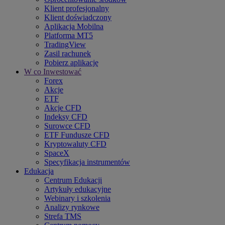
Klient profesjonalny
Klient doświadczony
Aplikacja Mobilna
Platforma MT5
TradingView
Zasil rachunek
Pobierz aplikację
W co Inwestować
Forex
Akcje
ETF
Akcje CFD
Indeksy CFD
Surowce CFD
ETF Fundusze CFD
Kryptowaluty CFD
SpaceX
Specyfikacja instrumentów
Edukacja
Centrum Edukacji
Artykuły edukacyjne
Webinary i szkolenia
Analizy rynkowe
Strefa TMS