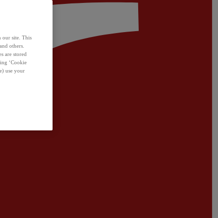
 our site. This
and others.
s are stored
sing ‘Cookie
e) use your