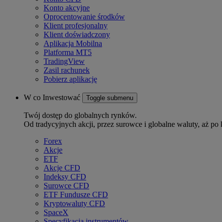
Konto akcyjne
Oprocentowanie środków
Klient profesjonalny
Klient doświadczony
Aplikacja Mobilna
Platforma MT5
TradingView
Zasil rachunek
Pobierz aplikację
W co Inwestować
Toggle submenu
Twój dostęp do globalnych rynków.
Od tradycyjnych akcji, przez surowce i globalne waluty, aż po 
Forex
Akcje
ETF
Akcje CFD
Indeksy CFD
Surowce CFD
ETF Fundusze CFD
Kryptowaluty CFD
SpaceX
Specyfikacja instrumentów