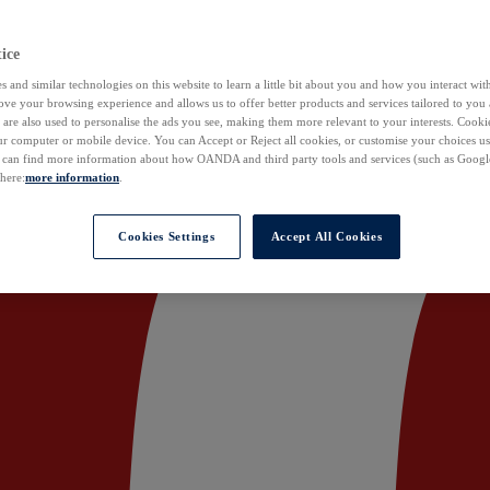
ice
 and similar technologies on this website to learn a little bit about you and how you interact with
ove your browsing experience and allows us to offer better products and services tailored to you 
are also used to personalise the ads you see, making them more relevant to your interests. Cookie
ur computer or mobile device. You can Accept or Reject all cookies, or customise your choices u
u can find more information about how OANDA and third party tools and services (such as Googl
 here:
more information
.
Cookies Settings
Accept All Cookies