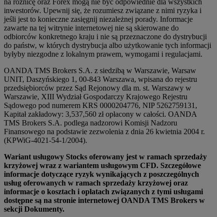
na różnicę oraz Forex mogą nie być odpowiednie dla wszystkich
inwestorów. Upewnij się, że rozumiesz związane z nimi ryzyka i
jeśli jest to konieczne zasięgnij niezależnej porady. Informacje
zawarte na tej witrynie internetowej nie są skierowane do
odbiorców konkretnego kraju i nie są przeznaczone do dystrybucji
do państw, w których dystrybucja albo użytkowanie tych informacji
byłyby niezgodne z lokalnym prawem, wymogami i regulacjami.
OANDA TMS Brokers S.A. z siedzibą w Warszawie, Warsaw
UNIT, Daszyńskiego 1, 00-843 Warszawa, wpisana do rejestru
przedsiębiorców przez Sąd Rejonowy dla m. st. Warszawy w
Warszawie, XIII Wydział Gospodarczy Krajowego Rejestru
Sądowego pod numerem KRS 0000204776, NIP 5262759131,
Kapitał zakładowy: 3,537,560 zł opłacony w całości. OANDA
TMS Brokers S.A. podlega nadzorowi Komisji Nadzoru
Finansowego na podstawie zezwolenia z dnia 26 kwietnia 2004 r.
(KPWiG-4021-54-1/2004).
Wariant usługowy Stocks oferowany jest w ramach sprzedaży
krzyżowej wraz z wariantem usługowym CFD. Szczegółowe
informacje dotyczące ryzyk wynikających z poszczególnych
usług oferowanych w ramach sprzedaży krzyżowej oraz
informacje o kosztach i opłatach związanych z tymi usługami
dostępne są na stronie internetowej OANDA TMS Brokers w
sekcji Dokumenty.