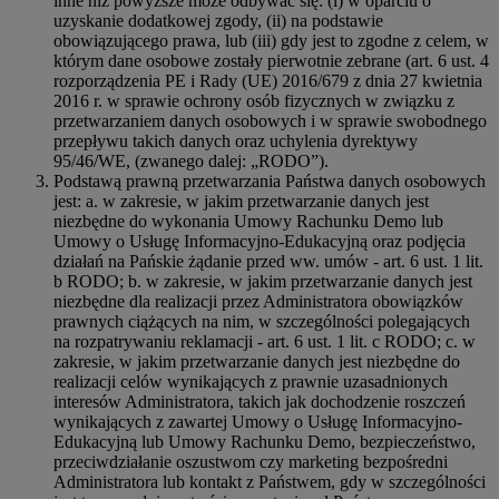
inne niż powyższe może odbywać się: (i) w oparciu o
uzyskanie dodatkowej zgody, (ii) na podstawie
obowiązującego prawa, lub (iii) gdy jest to zgodne z celem, w
którym dane osobowe zostały pierwotnie zebrane (art. 6 ust. 4
rozporządzenia PE i Rady (UE) 2016/679 z dnia 27 kwietnia
2016 r. w sprawie ochrony osób fizycznych w związku z
przetwarzaniem danych osobowych i w sprawie swobodnego
przepływu takich danych oraz uchylenia dyrektywy
95/46/WE, (zwanego dalej: „RODO”).
Podstawą prawną przetwarzania Państwa danych osobowych
jest: a. w zakresie, w jakim przetwarzanie danych jest
niezbędne do wykonania Umowy Rachunku Demo lub
Umowy o Usługę Informacyjno-Edukacyjną oraz podjęcia
działań na Pańskie żądanie przed ww. umów - art. 6 ust. 1 lit.
b RODO; b. w zakresie, w jakim przetwarzanie danych jest
niezbędne dla realizacji przez Administratora obowiązków
prawnych ciążących na nim, w szczególności polegających
na rozpatrywaniu reklamacji - art. 6 ust. 1 lit. c RODO; c. w
zakresie, w jakim przetwarzanie danych jest niezbędne do
realizacji celów wynikających z prawnie uzasadnionych
interesów Administratora, takich jak dochodzenie roszczeń
wynikających z zawartej Umowy o Usługę Informacyjno-
Edukacyjną lub Umowy Rachunku Demo, bezpieczeństwo,
przeciwdziałanie oszustwom czy marketing bezpośredni
Administratora lub kontakt z Państwem, gdy w szczególności