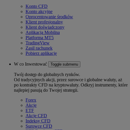
Konto CFD
Konto akcyjne
Oprocentowanie środków
Klient profesjonalny
Klient doświadczony
Aplikacja Mobilna
Platforma MT5
TradingView
Zasil rachunek
Pobierz aplikację
W co Inwestować
Toggle submenu
Twój dostęp do globalnych rynków.
Od tradycyjnych akcji, przez surowce i globalne waluty, aż
po kontrakty CFD na kryptowaluty. Odkryj instrumenty, które
najlepiej pasują do Twojej strategii.
Forex
Akcje
ETF
Akcje CFD
Indeksy CFD
Surowce CFD