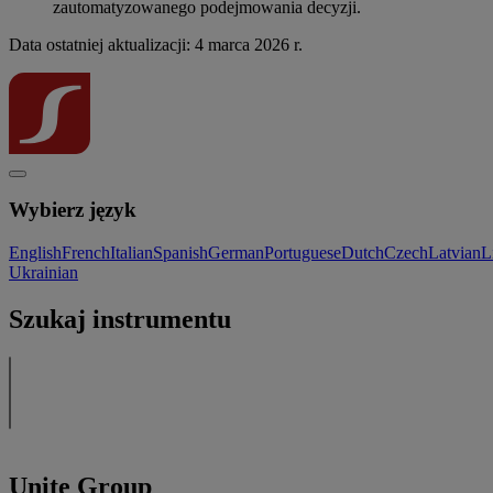
zautomatyzowanego podejmowania decyzji.
Data ostatniej aktualizacji: 4 marca 2026 r.
Wybierz język
English
French
Italian
Spanish
German
Portuguese
Dutch
Czech
Latvian
L
Ukrainian
Szukaj instrumentu
Unite Group