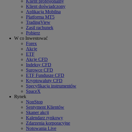
Klient profesjonalny
Klient doświadczony
Aplikacja Mobilna
Platforma MT5
TradingView
Zasil rachunek
Pobierz
W co Inwestować
Forex
Akcje
ETF
Akcje CFD
Indeksy CFD
Surowce CFD
ETF Fundusze CFD
Kryptowaluty CFD
Specyfikacja instrumentów
SpaceX
Rynek
NonStop
Sentyment Klientów
Skaner akcji
Kalendarz rynkowy
Zdarzenia korporacyjne
Notowania Live