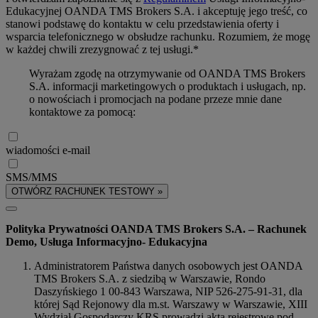
Edukacyjnej OANDA TMS Brokers S.A. i akceptuję jego treść, co
stanowi podstawę do kontaktu w celu przedstawienia oferty i
wsparcia telefonicznego w obsłudze rachunku. Rozumiem, że mogę
w każdej chwili zrezygnować z tej usługi.*
Wyrażam zgodę na otrzymywanie od OANDA TMS Brokers
S.A. informacji marketingowych o produktach i usługach, np.
o nowościach i promocjach na podane przeze mnie dane
kontaktowe za pomocą:
wiadomości e-mail
SMS/MMS
OTWÓRZ RACHUNEK TESTOWY »
Polityka Prywatności OANDA TMS Brokers S.A. – Rachunek
Demo, Usługa Informacyjno- Edukacyjna
Administratorem Państwa danych osobowych jest OANDA
TMS Brokers S.A. z siedzibą w Warszawie, Rondo
Daszyńskiego 1 00-843 Warszawa, NIP 526-275-91-31, dla
której Sąd Rejonowy dla m.st. Warszawy w Warszawie, XIII
Wydział Gospodarczy KRS prowadzi akta rejestrowe pod