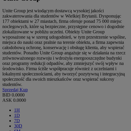
Unite Group jest wiodącym dostawcą wysokiej jakości
zakwaterowania dla studentów w Wielkiej Brytanii. Dysponując
177 obiektami w 27 miastach, firma oferuje ponad 75 000 miejsc
noclegowych, które są bezpieczne, przystępne cenowo i dogodnie
zlokalizowane w pobliżu uczelni. Obiekty Unite Group
wyposażone są w szereg udogodnień, w tym przestrzenie wspólne,
miejsca do nauki oraz pralnie na terenie obiektu, a firma zapewnia
całodobową ochronę, konserwację i obsługę klienta, aby wspierać
studentów. Ponadto Unite Group angażuje się w działania na rzecz
zrównoważonego rozwoju i wdrożyła energooszczędne budynki
oraz programy redukcji odpadów, aby zmniejszyć swój wpływ na
środowisko. Firma ściśle współpracuje również z uczelniami i
lokalnymi społecznościami, aby tworzyć pozytywną i integracyjną
społeczność dla swoich mieszkańców oraz wspierać sukcesy
studentów.
Sprzedaj
Kup
BID
0.0000
ASK
0.0000
1H
1D
7D
30D