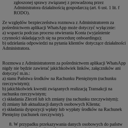
zgłoszonej sprawy związanej z prowadzoną przez
Administratora działalnością gospodarczą (art. 6 ust. 1 lit. f
RODO).
Ze względów bezpieczeństwa rozmowa z Administratorem za
pośrednictwem aplikacji WhatsApp może dotyczyć wyłącznie:
a) wsparcia podczas procesu otwierania Konta (wyjaśnienie
czynności składających się na procedurę onboardingu);
b) udzielania odpowiedzi na pytania klientów dotyczące działalności
Administratora.
Rozmowa z Administratorem za pośrednictwem aplikacji WhatsApp
nigdy nie będzie zawierać jakichkolwiek linków, załączników ani
dotyczyć m.in.:
a) stanu Państwa środków na Rachunku Pieniężnym (rachunku
rzeczywistym);
b) jakichkolwiek kwestii związanych realizacją Transakcji na
rachunku rzeczywistym;
c) składania Zleceń lub ich zmiany (na rachunku rzeczywistym);
d) zmiany lub aktualizacji danych osobowych Klienta;
e) składania dyspozycji wpłaty lub wypłaty środków na Rachunek
Pieniężny (rachunek rzeczywisty).
W przypadku przekazywania danych osobowych do państw