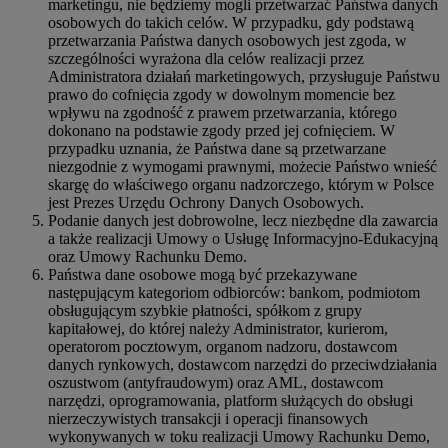
marketingu, nie będziemy mogli przetwarzać Państwa danych
osobowych do takich celów. W przypadku, gdy podstawą
przetwarzania Państwa danych osobowych jest zgoda, w
szczególności wyrażona dla celów realizacji przez
Administratora działań marketingowych, przysługuje Państwu
prawo do cofnięcia zgody w dowolnym momencie bez
wpływu na zgodność z prawem przetwarzania, którego
dokonano na podstawie zgody przed jej cofnięciem. W
przypadku uznania, że Państwa dane są przetwarzane
niezgodnie z wymogami prawnymi, możecie Państwo wnieść
skargę do właściwego organu nadzorczego, którym w Polsce
jest Prezes Urzędu Ochrony Danych Osobowych.
Podanie danych jest dobrowolne, lecz niezbędne dla zawarcia
a także realizacji Umowy o Usługę Informacyjno-Edukacyjną
oraz Umowy Rachunku Demo.
Państwa dane osobowe mogą być przekazywane
następującym kategoriom odbiorców: bankom, podmiotom
obsługującym szybkie płatności, spółkom z grupy
kapitałowej, do której należy Administrator, kurierom,
operatorom pocztowym, organom nadzoru, dostawcom
danych rynkowych, dostawcom narzędzi do przeciwdziałania
oszustwom (antyfraudowym) oraz AML, dostawcom
narzędzi, oprogramowania, platform służących do obsługi
nierzeczywistych transakcji i operacji finansowych
wykonywanych w toku realizacji Umowy Rachunku Demo,