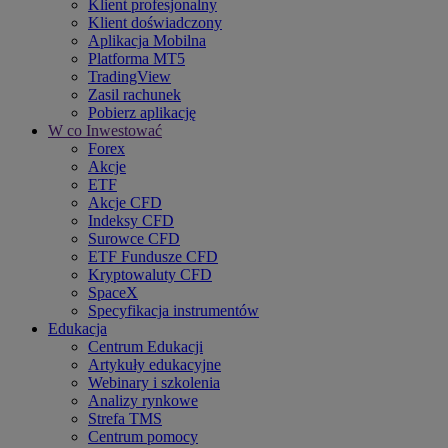
Klient profesjonalny
Klient doświadczony
Aplikacja Mobilna
Platforma MT5
TradingView
Zasil rachunek
Pobierz aplikację
W co Inwestować
Forex
Akcje
ETF
Akcje CFD
Indeksy CFD
Surowce CFD
ETF Fundusze CFD
Kryptowaluty CFD
SpaceX
Specyfikacja instrumentów
Edukacja
Centrum Edukacji
Artykuły edukacyjne
Webinary i szkolenia
Analizy rynkowe
Strefa TMS
Centrum pomocy