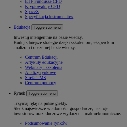
ETF Fundusze CFD
Kryptowaluty CFD
SpaceX
Specyfikacja instrumentów
Edukacja
Toggle submenu
Inwestuj inteligentnie na bazie wiedzy.
Buduj silniejsze strategie dzięki szkoleniom, eksperckim
analizom i obszernej bazie wiedzy.
Centrum Edukacji
Artykuły edukacyjne
Webinary i szkolenia
Analizy rynkowe
Strefa TMS
Centrum pomocy
Rynek
Toggle submenu
Trzymaj rękę na pulsie giełdy.
Śledź najświeższe wiadomości gospodarcze, nastroje
inwestorów oraz kluczowe wydarzenia makroekonomiczne.
Podsumowanie rynków