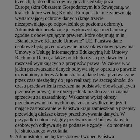
trzecich, tj. do odbiorców mających siedzibę poza
Europejskim Obszarem Gospodarczym lub Szwajcarią, w
krajach, które według Komisji Europejskiej nie zapewniają
wystarczającej ochrony danych (kraje trzecie
niezapewniającego odpowiedniego poziomu ochrony),
Administrator przekazuje je, wykorzystując mechanizmy
zgodne z obowiązującym prawem, które obejmują m.in.
„Standardowe Klauzule Umowne” UE. Państwa dane
osobowe będą przechowywane przez okres obowiązywania
Umowy o Usługę Informacyjno Edukacyjną lub Umowy
Rachunku Demo, a także po ich do czasu przedawnienia
roszczeń wynikających z przepisów prawa. W zakresie, w
jakim przetwarzanie danych odbywa się w oparciu o prawnie
uzasadniony interes Administratora, dane będą przetwarzane
przez czas niezbędny do jego realizacji (w szczególności do
czasu przedawnienia roszczeń na podstawie obowiązujących
przepisów prawa), nie dłużej jednak niż do czasu uznania
sprzeciwu za uzasadniony. Wskazane wyżej okresy
przechowywania danych mogą zostać wydłużone, jeżeli
mające zastosowanie w Państwa kraju zamieszkania przepisy
przewidują dłuższe okresy przechowywania danych. W
przypadku natomiast, gdy przetwarzanie Państwa danych
osobowych odbywa się na podstawie zgody – do momentu
jej skutecznego wycofania.
Administrator nie będzie stosował wobec Państwa