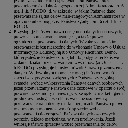
jest to uzasadnione treścią zapytania od Państwa oraz
przedmiotem działalności gospodarczej Administratora- art. 6
ust. 1 lit. f RODO; d. w zakresie, w jakim Państwa dane
przetwarzane są dla celów marketingowych Administratora w
oparciu o udzieloną przez Państwa zgodę – art. 6 ust. 1 lit. a
RODO.
Przysługuje Państwu prawo dostępu do danych osobowych,
prawo ich sprostowania, usunięcia, a także prawo
ograniczenia przetwarzania danych. W zakresie, w jakim
przetwarzanie jest niezbędne do wykonania Umowy o Usługę
Informacyjno-Edukacyjną lub Umowy Rachunku Demo,
której jesteście Państwo stroną lub do podjęcia na Państwa
żądanie działań przed zawarciem ww. umów (art. 6 ust. 1 lit.
b RODO) przysługuje Państwu również prawo przenoszenia
danych. W dowolnym momencie mogą Państwo wnieść
sprzeciw, z przyczyn związanych z Państwa szczególną
sytuacją, wobec wykorzystania Państwa danych osobowych,
jeżeli przetwarzamy Państwa dane osobowe w oparciu o swój
prawnie uzasadniony interes, np. w związku z marketingiem
produktów i usług. Jeżeli Państwa dane osobowe są
przetwarzane na potrzeby marketingu, macie Państwo prawo
w dowolnym momencie wnieść sprzeciw wobec
przetwarzania dotyczących Państwa danych osobowych na
potrzeby takiego marketingu, w tym profilowania. Jeżeli
wniosą Państwo sprzeciw wobec przetwarzania do celów