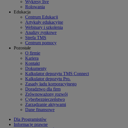
Wykresy live
Rolowania
Edukacja
Centrum Edukacji
Artykuły edukacyjne
Webinary i szkolenia
Analizy rynkowe
Strefa TMS
Centrum pomocy
Pozostałe
O firmie
Kariera
Kontakt
Dokumenty
Kalkulator depozytu TMS Connect
Kalkulator depozytu Pro.
Zasady ładu korporacyjnego
Doradztwo dla firm
Zrównoważony rozwój
Cyberbezpieczeństwo
Zarządzanie aktywami
Dane finansowe
Dla Programistów
Informacje prawne