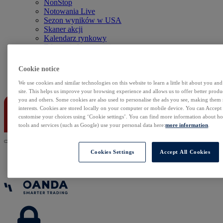
NonStop
Notowania Live
Sezon wyników w USA
Skaner akcji
Kalendarz rynkowy
Zdarzenia korporacyjne
Sentyment Klientów
Rolowania
Cookie notice
Kontakt
We use cookies and similar technologies on this website to learn a little bit about you an
site. This helps us improve your browsing experience and allows us to offer better produc
you and others. Some cookies are also used to personalise the ads you see, making them
interests. Cookies are stored locally on your computer or mobile device. You can Accept o
customise your choices using ‘Cookie settings’. You can find more information about 
tools and services (such as Google) use your personal data here:
more information
.
Cookies Settings
Accept All Cookies