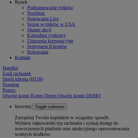
Rynek
Podsumowanie rynków
NonStop
Notowania Live
Sezon wyników w USA
Skaner akcji
Kalendarz rynkowy
Zdarzenia korporacyjne
Sentyment Klientów
Rolowania
Kontakt
Handluj
Zasil rachunek
Strefa klienta (HUB)
Nonstop
Pomoc
Otwórz konto
Konto
Demo
Otwórz konto DEMO
Inwestuj
Toggle submenu
Zarządzaj Twoim kapitałem w wygodny sposób.
Wybierz odpowiedni typ rachunku i zyskaj dostęp do
nowoczesnych platform oraz atrakcyjnego oprocentowania
wolnych środków.