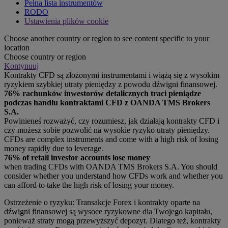
Pełna lista instrumentów
RODO
Ustawienia plików cookie
Choose another country or region to see content specific to your
location
Choose country or region
Kontynuuj
Kontrakty CFD są złożonymi instrumentami i wiążą się z wysokim
ryzykiem szybkiej utraty pieniędzy z powodu dźwigni finansowej.
76% rachunków inwestorów detalicznych traci pieniądze
podczas handlu kontraktami CFD z OANDA TMS Brokers
S.A.
Powinieneś rozważyć, czy rozumiesz, jak działają kontrakty CFD i
czy możesz sobie pozwolić na wysokie ryzyko utraty pieniędzy.
CFDs are complex instruments and come with a high risk of losing
money rapidly due to leverage.
76% of retail investor accounts lose money
when trading CFDs with OANDA TMS Brokers S.A. You should
consider whether you understand how CFDs work and whether you
can afford to take the high risk of losing your money.
Ostrzeżenie o ryzyku: Transakcje Forex i kontrakty oparte na
dźwigni finansowej są wysoce ryzykowne dla Twojego kapitału,
ponieważ straty mogą przewyższyć depozyt. Dlatego też, kontrakty