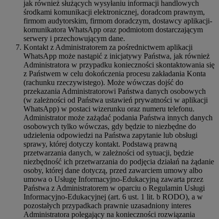
jak również służących wysyłaniu informacji handlowych
środkami komunikacji elektronicznej, doradcom prawnym,
firmom audytorskim, firmom doradczym, dostawcy aplikacji-
komunikatora WhatsApp oraz podmiotom dostarczającym
serwery i przechowującym dane.
Kontakt z Administratorem za pośrednictwem aplikacji
WhatsApp może nastąpić z inicjatywy Państwa, jak również
Administratora w przypadku konieczności skontaktowania się
z Państwem w celu dokończenia procesu zakładania Konta
(rachunku rzeczywistego). Może wówczas dojść do
przekazania Administratorowi Państwa danych osobowych
(w zależności od Państwa ustawień prywatności w aplikacji
WhatsApp) w postaci wizerunku oraz numeru telefonu.
Administrator może zażądać podania Państwa innych danych
osobowych tylko wówczas, gdy będzie to niezbędne do
udzielenia odpowiedzi na Państwa zapytanie lub obsługi
sprawy, której dotyczy kontakt. Podstawą prawną
przetwarzania danych, w zależności od sytuacji, będzie
niezbędność ich przetwarzania do podjęcia działań na żądanie
osoby, której dane dotyczą, przed zawarciem umowy albo
umowa o Usługę Informacyjno-Edukacyjną zawarta przez
Państwa z Administratorem w oparciu o Regulamin Usługi
Informacyjno-Edukacyjnej (art. 6 ust. 1 lit. b RODO), a w
pozostałych przypadkach prawnie uzasadniony interes
Administratora polegający na konieczności rozwiązania