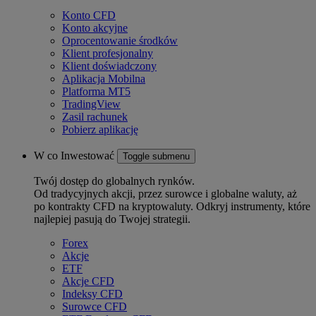
Konto CFD
Konto akcyjne
Oprocentowanie środków
Klient profesjonalny
Klient doświadczony
Aplikacja Mobilna
Platforma MT5
TradingView
Zasil rachunek
Pobierz aplikację
W co Inwestować
Toggle submenu
Twój dostęp do globalnych rynków.
Od tradycyjnych akcji, przez surowce i globalne waluty, aż
po kontrakty CFD na kryptowaluty. Odkryj instrumenty, które
najlepiej pasują do Twojej strategii.
Forex
Akcje
ETF
Akcje CFD
Indeksy CFD
Surowce CFD