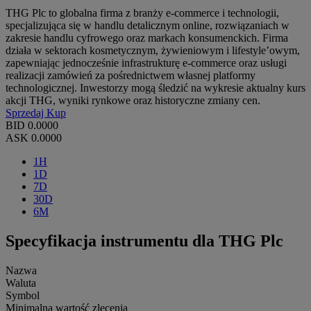
THG Plc to globalna firma z branży e-commerce i technologii,
specjalizująca się w handlu detalicznym online, rozwiązaniach w
zakresie handlu cyfrowego oraz markach konsumenckich. Firma
działa w sektorach kosmetycznym, żywieniowym i lifestyle’owym,
zapewniając jednocześnie infrastrukturę e-commerce oraz usługi
realizacji zamówień za pośrednictwem własnej platformy
technologicznej. Inwestorzy mogą śledzić na wykresie aktualny kurs
akcji THG, wyniki rynkowe oraz historyczne zmiany cen.
Sprzedaj
Kup
BID
0.0000
ASK
0.0000
1H
1D
7D
30D
6M
Specyfikacja instrumentu dla THG Plc
Nazwa
Waluta
Symbol
Minimalna wartość zlecenia