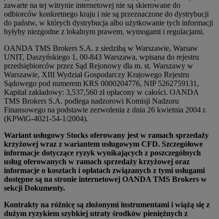
zawarte na tej witrynie internetowej nie są skierowane do
odbiorców konkretnego kraju i nie są przeznaczone do dystrybucji
do państw, w których dystrybucja albo użytkowanie tych informacji
byłyby niezgodne z lokalnym prawem, wymogami i regulacjami.
OANDA TMS Brokers S.A. z siedzibą w Warszawie, Warsaw
UNIT, Daszyńskiego 1, 00-843 Warszawa, wpisana do rejestru
przedsiębiorców przez Sąd Rejonowy dla m. st. Warszawy w
Warszawie, XIII Wydział Gospodarczy Krajowego Rejestru
Sądowego pod numerem KRS 0000204776, NIP 5262759131,
Kapitał zakładowy: 3,537,560 zł opłacony w całości. OANDA
TMS Brokers S.A. podlega nadzorowi Komisji Nadzoru
Finansowego na podstawie zezwolenia z dnia 26 kwietnia 2004 r.
(KPWiG-4021-54-1/2004).
Wariant usługowy Stocks oferowany jest w ramach sprzedaży
krzyżowej wraz z wariantem usługowym CFD. Szczegółowe
informacje dotyczące ryzyk wynikających z poszczególnych
usług oferowanych w ramach sprzedaży krzyżowej oraz
informacje o kosztach i opłatach związanych z tymi usługami
dostępne są na stronie internetowej OANDA TMS Brokers w
sekcji Dokumenty.
Kontrakty na różnicę są złożonymi instrumentami i wiążą się z
dużym ryzykiem szybkiej utraty środków pieniężnych z