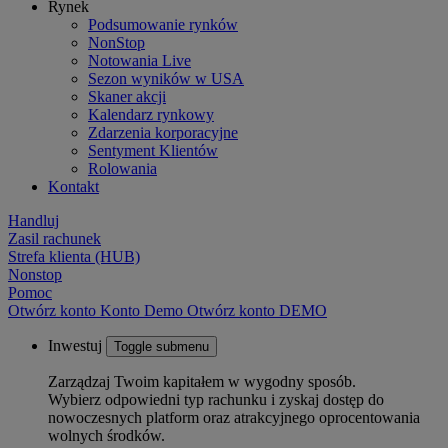
Rynek
Podsumowanie rynków
NonStop
Notowania Live
Sezon wyników w USA
Skaner akcji
Kalendarz rynkowy
Zdarzenia korporacyjne
Sentyment Klientów
Rolowania
Kontakt
Handluj
Zasil rachunek
Strefa klienta (HUB)
Nonstop
Pomoc
Otwórz konto
Konto
Demo
Otwórz konto DEMO
Inwestuj
Toggle submenu
Zarządzaj Twoim kapitałem w wygodny sposób.
Wybierz odpowiedni typ rachunku i zyskaj dostęp do
nowoczesnych platform oraz atrakcyjnego oprocentowania
wolnych środków.