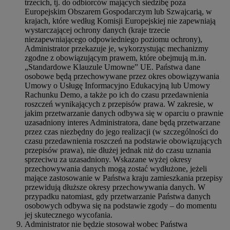
trzecich, tj. do odbiorców mających siedzibę poza
Europejskim Obszarem Gospodarczym lub Szwajcarią, w
krajach, które według Komisji Europejskiej nie zapewniają
wystarczającej ochrony danych (kraje trzecie
niezapewniającego odpowiedniego poziomu ochrony),
Administrator przekazuje je, wykorzystując mechanizmy
zgodne z obowiązującym prawem, które obejmują m.in.
„Standardowe Klauzule Umowne” UE. Państwa dane
osobowe będą przechowywane przez okres obowiązywania
Umowy o Usługę Informacyjno Edukacyjną lub Umowy
Rachunku Demo, a także po ich do czasu przedawnienia
roszczeń wynikających z przepisów prawa. W zakresie, w
jakim przetwarzanie danych odbywa się w oparciu o prawnie
uzasadniony interes Administratora, dane będą przetwarzane
przez czas niezbędny do jego realizacji (w szczególności do
czasu przedawnienia roszczeń na podstawie obowiązujących
przepisów prawa), nie dłużej jednak niż do czasu uznania
sprzeciwu za uzasadniony. Wskazane wyżej okresy
przechowywania danych mogą zostać wydłużone, jeżeli
mające zastosowanie w Państwa kraju zamieszkania przepisy
przewidują dłuższe okresy przechowywania danych. W
przypadku natomiast, gdy przetwarzanie Państwa danych
osobowych odbywa się na podstawie zgody – do momentu
jej skutecznego wycofania.
Administrator nie będzie stosował wobec Państwa