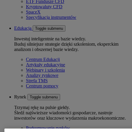
ETF Fundusze CFD
Kryptowaluty CFD
SpaceX
Specyfikacja instrumentów
Edukacja
Toggle submenu
Inwestuj inteligentnie na bazie wiedzy.
Buduj silniejsze strategie dzięki szkoleniom, eksperckim
analizom i obszernej bazie wiedzy.
Centrum Edukacji
Artykuły edukacyjne
Webinary i szkolenia
Analizy rynkowe
Strefa TMS
Centrum pomocy
Rynek
Toggle submenu
Trzymaj rękę na pulsie giełdy.
Śledź najświeższe wiadomości gospodarcze, nastroje
inwestorów oraz kluczowe wydarzenia makroekonomiczne.
Podsumowanie rynków