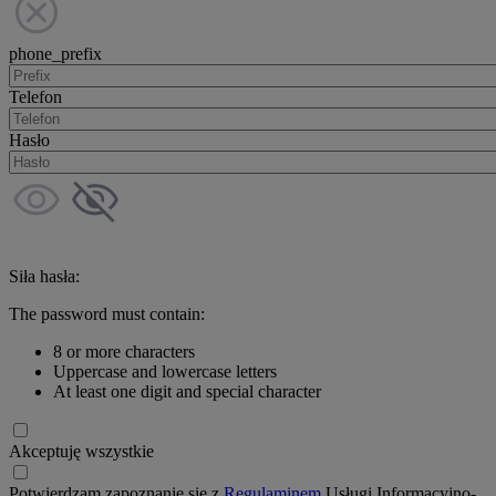
phone_prefix
Telefon
Hasło
Siła hasła:
The password must contain:
8 or more characters
Uppercase and lowercase letters
At least one digit and special character
Akceptuję wszystkie
Potwierdzam zapoznanie się z
Regulaminem
Usługi Informacyjno-