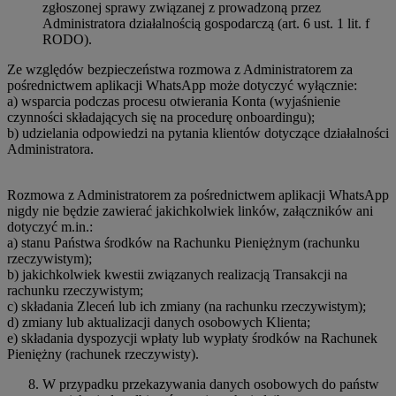
zgłoszonej sprawy związanej z prowadzoną przez
Administratora działalnością gospodarczą (art. 6 ust. 1 lit. f
RODO).
Ze względów bezpieczeństwa rozmowa z Administratorem za
pośrednictwem aplikacji WhatsApp może dotyczyć wyłącznie:
a) wsparcia podczas procesu otwierania Konta (wyjaśnienie
czynności składających się na procedurę onboardingu);
b) udzielania odpowiedzi na pytania klientów dotyczące działalności
Administratora.
Rozmowa z Administratorem za pośrednictwem aplikacji WhatsApp
nigdy nie będzie zawierać jakichkolwiek linków, załączników ani
dotyczyć m.in.:
a) stanu Państwa środków na Rachunku Pieniężnym (rachunku
rzeczywistym);
b) jakichkolwiek kwestii związanych realizacją Transakcji na
rachunku rzeczywistym;
c) składania Zleceń lub ich zmiany (na rachunku rzeczywistym);
d) zmiany lub aktualizacji danych osobowych Klienta;
e) składania dyspozycji wpłaty lub wypłaty środków na Rachunek
Pieniężny (rachunek rzeczywisty).
W przypadku przekazywania danych osobowych do państw