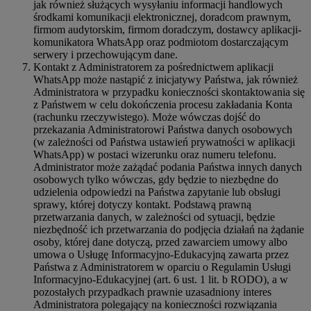
jak również służących wysyłaniu informacji handlowych
środkami komunikacji elektronicznej, doradcom prawnym,
firmom audytorskim, firmom doradczym, dostawcy aplikacji-
komunikatora WhatsApp oraz podmiotom dostarczającym
serwery i przechowującym dane.
Kontakt z Administratorem za pośrednictwem aplikacji
WhatsApp może nastąpić z inicjatywy Państwa, jak również
Administratora w przypadku konieczności skontaktowania się
z Państwem w celu dokończenia procesu zakładania Konta
(rachunku rzeczywistego). Może wówczas dojść do
przekazania Administratorowi Państwa danych osobowych
(w zależności od Państwa ustawień prywatności w aplikacji
WhatsApp) w postaci wizerunku oraz numeru telefonu.
Administrator może zażądać podania Państwa innych danych
osobowych tylko wówczas, gdy będzie to niezbędne do
udzielenia odpowiedzi na Państwa zapytanie lub obsługi
sprawy, której dotyczy kontakt. Podstawą prawną
przetwarzania danych, w zależności od sytuacji, będzie
niezbędność ich przetwarzania do podjęcia działań na żądanie
osoby, której dane dotyczą, przed zawarciem umowy albo
umowa o Usługę Informacyjno-Edukacyjną zawarta przez
Państwa z Administratorem w oparciu o Regulamin Usługi
Informacyjno-Edukacyjnej (art. 6 ust. 1 lit. b RODO), a w
pozostałych przypadkach prawnie uzasadniony interes
Administratora polegający na konieczności rozwiązania