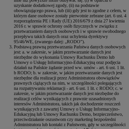
inne niż powyższe może odbywać się: (i) w oparciu o
uzyskanie dodatkowej zgody, (ii) na podstawie
obowiązującego prawa, lub (iii) gdy jest to zgodne z celem, w
którym dane osobowe zostały pierwotnie zebrane (art. 6 ust. 4
rozporządzenia PE i Rady (UE) 2016/679 z dnia 27 kwietnia
2016 r. w sprawie ochrony osób fizycznych w związku z
przetwarzaniem danych osobowych i w sprawie swobodnego
przepływu takich danych oraz uchylenia dyrektywy
95/46/WE, (zwanego dalej: „RODO”).
Podstawą prawną przetwarzania Państwa danych osobowych
jest: a. w zakresie, w jakim przetwarzanie danych jest
niezbędne do wykonania Umowy Rachunku Demo lub
Umowy o Usługę Informacyjno-Edukacyjną oraz podjęcia
działań na Pańskie żądanie przed ww. umów - art. 6 ust. 1 lit.
b RODO; b. w zakresie, w jakim przetwarzanie danych jest
niezbędne dla realizacji przez Administratora obowiązków
prawnych ciążących na nim, w szczególności polegających
na rozpatrywaniu reklamacji - art. 6 ust. 1 lit. c RODO; c. w
zakresie, w jakim przetwarzanie danych jest niezbędne do
realizacji celów wynikających z prawnie uzasadnionych
interesów Administratora, takich jak dochodzenie roszczeń
wynikających z zawartej Umowy o Usługę Informacyjno-
Edukacyjną lub Umowy Rachunku Demo, bezpieczeństwo,
przeciwdziałanie oszustwom czy marketing bezpośredni
Administratora lub kontakt z Państwem, gdy w szczególności