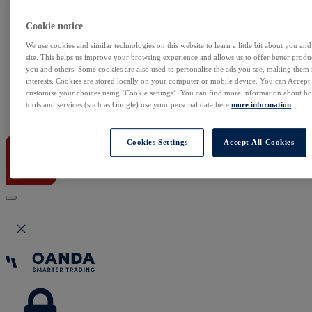
NonStop
Notowania Live
Cookie notice
Sezon wyników w USA
Skaner akcji
We use cookies and similar technologies on this website to learn a little bit about you an
Kalendarz rynkowy
site. This helps us improve your browsing experience and allows us to offer better produc
Zdarzenia korporacyjne
you and others. Some cookies are also used to personalise the ads you see, making them
Sentyment Klientów
interests. Cookies are stored locally on your computer or mobile device. You can Accept o
Rolowania
customise your choices using ‘Cookie settings’. You can find more information about 
tools and services (such as Google) use your personal data here:
more information
.
Kontakt
Cookies Settings
Accept All Cookies