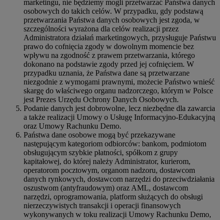
marketingu, nie będziemy mogli przetwarzać Państwa danych
osobowych do takich celów. W przypadku, gdy podstawą
przetwarzania Państwa danych osobowych jest zgoda, w
szczególności wyrażona dla celów realizacji przez
Administratora działań marketingowych, przysługuje Państwu
prawo do cofnięcia zgody w dowolnym momencie bez
wpływu na zgodność z prawem przetwarzania, którego
dokonano na podstawie zgody przed jej cofnięciem. W
przypadku uznania, że Państwa dane są przetwarzane
niezgodnie z wymogami prawnymi, możecie Państwo wnieść
skargę do właściwego organu nadzorczego, którym w Polsce
jest Prezes Urzędu Ochrony Danych Osobowych.
Podanie danych jest dobrowolne, lecz niezbędne dla zawarcia
a także realizacji Umowy o Usługę Informacyjno-Edukacyjną
oraz Umowy Rachunku Demo.
Państwa dane osobowe mogą być przekazywane
następującym kategoriom odbiorców: bankom, podmiotom
obsługującym szybkie płatności, spółkom z grupy
kapitałowej, do której należy Administrator, kurierom,
operatorom pocztowym, organom nadzoru, dostawcom
danych rynkowych, dostawcom narzędzi do przeciwdziałania
oszustwom (antyfraudowym) oraz AML, dostawcom
narzędzi, oprogramowania, platform służących do obsługi
nierzeczywistych transakcji i operacji finansowych
wykonywanych w toku realizacji Umowy Rachunku Demo,