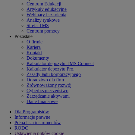
Centrum Edukacji
Artykuły edukacyjne
Webinary i szkolenia
Analizy rynkowe
Strefa TMS
Centrum pomocy
Pozostałe
O firmie
Kariera
Kontakt
Dokumenty
Kalkulator depozytu TMS Connect
Kalkulator depozytu Pro.
Zasady ładu korporacyjnego
Doradztwo dla firm
Zrównoważony rozwój
Cyberbezpieczeństwo
Zarządzanie aktywami
Dane finansowe
Dla Programistów
Informacje prawne
Pełna lista instrumentów
RODO
Ustawienia plików cookie