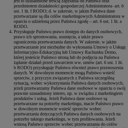
jest to uzasadnione treścią zapytania od Państwa oraz
przedmiotem działalności gospodarczej Administratora- art. 6
ust. 1 lit. f RODO; d. w zakresie, w jakim Państwa dane
przetwarzane są dla celów marketingowych Administratora w
oparciu o udzieloną przez Państwa zgodę – art. 6 ust. 1 lit. a
RODO.
Przysługuje Państwu prawo dostępu do danych osobowych,
prawo ich sprostowania, usunięcia, a także prawo
ograniczenia przetwarzania danych. W zakresie, w jakim
przetwarzanie jest niezbędne do wykonania Umowy o Usługę
Informacyjno-Edukacyjną lub Umowy Rachunku Demo,
której jesteście Państwo stroną lub do podjęcia na Państwa
żądanie działań przed zawarciem ww. umów (art. 6 ust. 1 lit.
b RODO) przysługuje Państwu również prawo przenoszenia
danych. W dowolnym momencie mogą Państwo wnieść
sprzeciw, z przyczyn związanych z Państwa szczególną
sytuacją, wobec wykorzystania Państwa danych osobowych,
jeżeli przetwarzamy Państwa dane osobowe w oparciu o swój
prawnie uzasadniony interes, np. w związku z marketingiem
produktów i usług. Jeżeli Państwa dane osobowe są
przetwarzane na potrzeby marketingu, macie Państwo prawo
w dowolnym momencie wnieść sprzeciw wobec
przetwarzania dotyczących Państwa danych osobowych na
potrzeby takiego marketingu, w tym profilowania. Jeżeli
wniosą Państwo sprzeciw wobec przetwarzania do celów