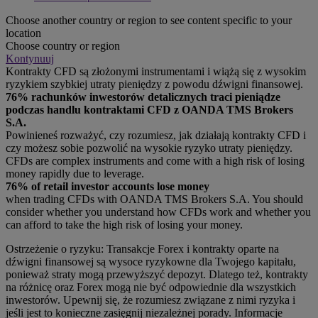
Choose another country or region to see content specific to your
location
Choose country or region
Kontynuuj
Kontrakty CFD są złożonymi instrumentami i wiążą się z wysokim
ryzykiem szybkiej utraty pieniędzy z powodu dźwigni finansowej.
76% rachunków inwestorów detalicznych traci pieniądze
podczas handlu kontraktami CFD z OANDA TMS Brokers
S.A.
Powinieneś rozważyć, czy rozumiesz, jak działają kontrakty CFD i
czy możesz sobie pozwolić na wysokie ryzyko utraty pieniędzy.
CFDs are complex instruments and come with a high risk of losing
money rapidly due to leverage.
76% of retail investor accounts lose money
when trading CFDs with OANDA TMS Brokers S.A. You should
consider whether you understand how CFDs work and whether you
can afford to take the high risk of losing your money.
Ostrzeżenie o ryzyku: Transakcje Forex i kontrakty oparte na
dźwigni finansowej są wysoce ryzykowne dla Twojego kapitału,
ponieważ straty mogą przewyższyć depozyt. Dlatego też, kontrakty
na różnicę oraz Forex mogą nie być odpowiednie dla wszystkich
inwestorów. Upewnij się, że rozumiesz związane z nimi ryzyka i
jeśli jest to konieczne zasięgnij niezależnej porady. Informacje