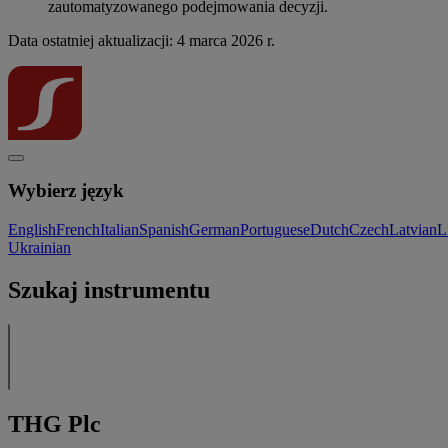
zautomatyzowanego podejmowania decyzji.
Data ostatniej aktualizacji: 4 marca 2026 r.
Wybierz język
English
French
Italian
Spanish
German
Portuguese
Dutch
Czech
Latvian
L
Ukrainian
Szukaj instrumentu
THG Plc