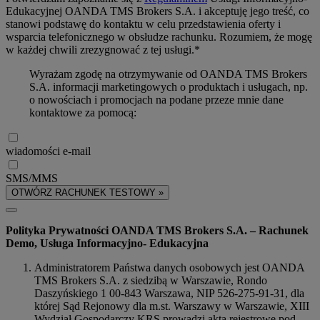
Edukacyjnej OANDA TMS Brokers S.A. i akceptuję jego treść, co
stanowi podstawę do kontaktu w celu przedstawienia oferty i
wsparcia telefonicznego w obsłudze rachunku. Rozumiem, że mogę
w każdej chwili zrezygnować z tej usługi.*
Wyrażam zgodę na otrzymywanie od OANDA TMS Brokers
S.A. informacji marketingowych o produktach i usługach, np.
o nowościach i promocjach na podane przeze mnie dane
kontaktowe za pomocą:
wiadomości e-mail
SMS/MMS
OTWÓRZ RACHUNEK TESTOWY »
Polityka Prywatności OANDA TMS Brokers S.A. – Rachunek
Demo, Usługa Informacyjno- Edukacyjna
Administratorem Państwa danych osobowych jest OANDA
TMS Brokers S.A. z siedzibą w Warszawie, Rondo
Daszyńskiego 1 00-843 Warszawa, NIP 526-275-91-31, dla
której Sąd Rejonowy dla m.st. Warszawy w Warszawie, XIII
Wydział Gospodarczy KRS prowadzi akta rejestrowe pod