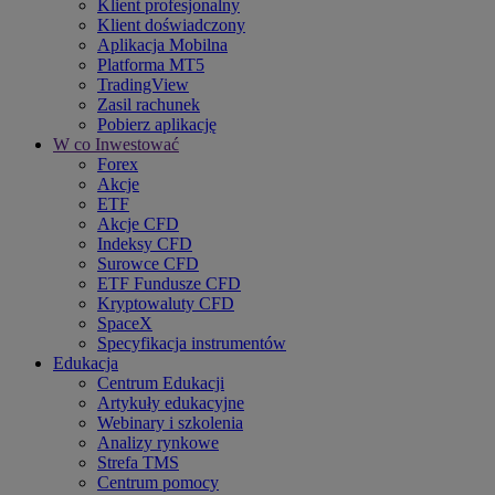
Klient profesjonalny
Klient doświadczony
Aplikacja Mobilna
Platforma MT5
TradingView
Zasil rachunek
Pobierz aplikację
W co Inwestować
Forex
Akcje
ETF
Akcje CFD
Indeksy CFD
Surowce CFD
ETF Fundusze CFD
Kryptowaluty CFD
SpaceX
Specyfikacja instrumentów
Edukacja
Centrum Edukacji
Artykuły edukacyjne
Webinary i szkolenia
Analizy rynkowe
Strefa TMS
Centrum pomocy