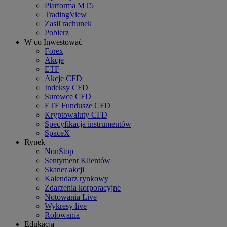
Platforma MT5
TradingView
Zasil rachunek
Pobierz
W co Inwestować
Forex
Akcje
ETF
Akcje CFD
Indeksy CFD
Surowce CFD
ETF Fundusze CFD
Kryptowaluty CFD
Specyfikacja instrumentów
SpaceX
Rynek
NonStop
Sentyment Klientów
Skaner akcji
Kalendarz rynkowy
Zdarzenia korporacyjne
Notowania Live
Wykresy live
Rolowania
Edukacja