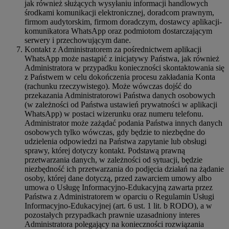
jak również służących wysyłaniu informacji handlowych
środkami komunikacji elektronicznej, doradcom prawnym,
firmom audytorskim, firmom doradczym, dostawcy aplikacji-
komunikatora WhatsApp oraz podmiotom dostarczającym
serwery i przechowującym dane.
Kontakt z Administratorem za pośrednictwem aplikacji
WhatsApp może nastąpić z inicjatywy Państwa, jak również
Administratora w przypadku konieczności skontaktowania się
z Państwem w celu dokończenia procesu zakładania Konta
(rachunku rzeczywistego). Może wówczas dojść do
przekazania Administratorowi Państwa danych osobowych
(w zależności od Państwa ustawień prywatności w aplikacji
WhatsApp) w postaci wizerunku oraz numeru telefonu.
Administrator może zażądać podania Państwa innych danych
osobowych tylko wówczas, gdy będzie to niezbędne do
udzielenia odpowiedzi na Państwa zapytanie lub obsługi
sprawy, której dotyczy kontakt. Podstawą prawną
przetwarzania danych, w zależności od sytuacji, będzie
niezbędność ich przetwarzania do podjęcia działań na żądanie
osoby, której dane dotyczą, przed zawarciem umowy albo
umowa o Usługę Informacyjno-Edukacyjną zawarta przez
Państwa z Administratorem w oparciu o Regulamin Usługi
Informacyjno-Edukacyjnej (art. 6 ust. 1 lit. b RODO), a w
pozostałych przypadkach prawnie uzasadniony interes
Administratora polegający na konieczności rozwiązania