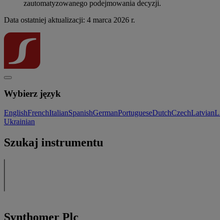
zautomatyzowanego podejmowania decyzji.
Data ostatniej aktualizacji: 4 marca 2026 r.
Wybierz język
English
French
Italian
Spanish
German
Portuguese
Dutch
Czech
Latvian
L
Ukrainian
Szukaj instrumentu
Synthomer Plc