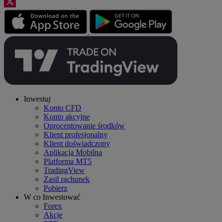
Inwestuj
Konto CFD
Konto akcyjne
Oprocentowanie środków
Klient profesjonalny
Klient doświadczony
Aplikacja Mobilna
Platforma MT5
TradingView
Zasil rachunek
Pobierz
W co Inwestować
Forex
Akcje