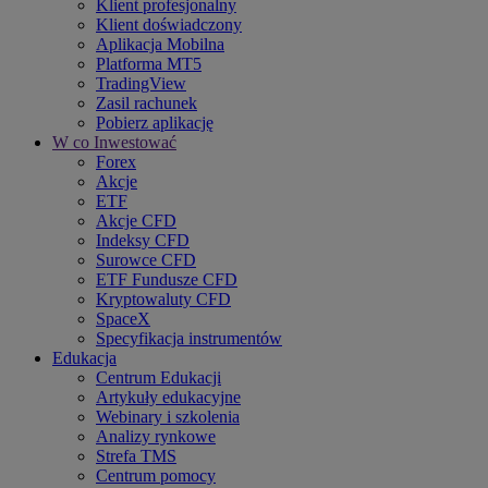
Klient profesjonalny
Klient doświadczony
Aplikacja Mobilna
Platforma MT5
TradingView
Zasil rachunek
Pobierz aplikację
W co Inwestować
Forex
Akcje
ETF
Akcje CFD
Indeksy CFD
Surowce CFD
ETF Fundusze CFD
Kryptowaluty CFD
SpaceX
Specyfikacja instrumentów
Edukacja
Centrum Edukacji
Artykuły edukacyjne
Webinary i szkolenia
Analizy rynkowe
Strefa TMS
Centrum pomocy