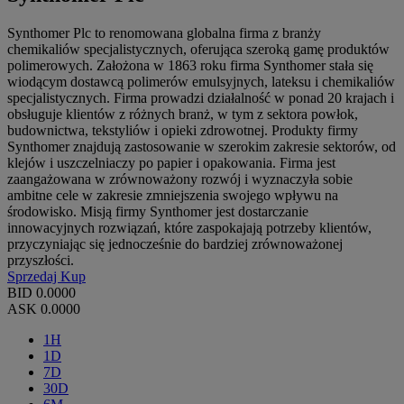
Synthomer Plc to renomowana globalna firma z branży
chemikaliów specjalistycznych, oferująca szeroką gamę produktów
polimerowych. Założona w 1863 roku firma Synthomer stała się
wiodącym dostawcą polimerów emulsyjnych, lateksu i chemikaliów
specjalistycznych. Firma prowadzi działalność w ponad 20 krajach i
obsługuje klientów z różnych branż, w tym z sektora powłok,
budownictwa, tekstyliów i opieki zdrowotnej. Produkty firmy
Synthomer znajdują zastosowanie w szerokim zakresie sektorów, od
klejów i uszczelniaczy po papier i opakowania. Firma jest
zaangażowana w zrównoważony rozwój i wyznaczyła sobie
ambitne cele w zakresie zmniejszenia swojego wpływu na
środowisko. Misją firmy Synthomer jest dostarczanie
innowacyjnych rozwiązań, które zaspokajają potrzeby klientów,
przyczyniając się jednocześnie do bardziej zrównoważonej
przyszłości.
Sprzedaj
Kup
BID
0.0000
ASK
0.0000
1H
1D
7D
30D