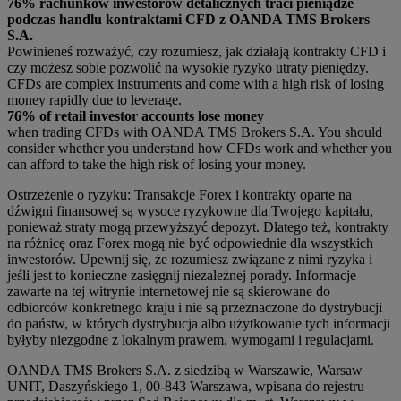
76% rachunków inwestorów detalicznych traci pieniądze
podczas handlu kontraktami CFD z OANDA TMS Brokers
S.A.
Powinieneś rozważyć, czy rozumiesz, jak działają kontrakty CFD i
czy możesz sobie pozwolić na wysokie ryzyko utraty pieniędzy.
CFDs are complex instruments and come with a high risk of losing
money rapidly due to leverage.
76% of retail investor accounts lose money
when trading CFDs with OANDA TMS Brokers S.A. You should
consider whether you understand how CFDs work and whether you
can afford to take the high risk of losing your money.
Ostrzeżenie o ryzyku: Transakcje Forex i kontrakty oparte na
dźwigni finansowej są wysoce ryzykowne dla Twojego kapitału,
ponieważ straty mogą przewyższyć depozyt. Dlatego też, kontrakty
na różnicę oraz Forex mogą nie być odpowiednie dla wszystkich
inwestorów. Upewnij się, że rozumiesz związane z nimi ryzyka i
jeśli jest to konieczne zasięgnij niezależnej porady. Informacje
zawarte na tej witrynie internetowej nie są skierowane do
odbiorców konkretnego kraju i nie są przeznaczone do dystrybucji
do państw, w których dystrybucja albo użytkowanie tych informacji
byłyby niezgodne z lokalnym prawem, wymogami i regulacjami.
OANDA TMS Brokers S.A. z siedzibą w Warszawie, Warsaw
UNIT, Daszyńskiego 1, 00-843 Warszawa, wpisana do rejestru