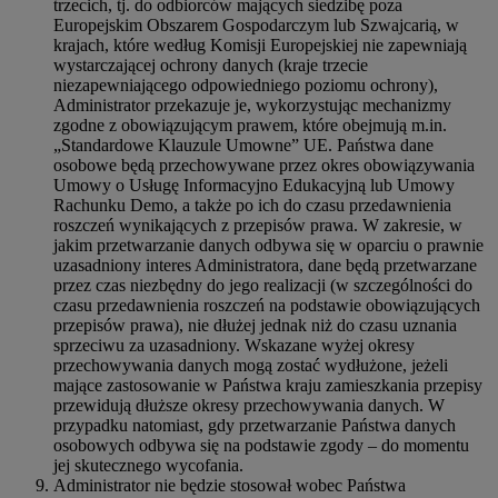
trzecich, tj. do odbiorców mających siedzibę poza
Europejskim Obszarem Gospodarczym lub Szwajcarią, w
krajach, które według Komisji Europejskiej nie zapewniają
wystarczającej ochrony danych (kraje trzecie
niezapewniającego odpowiedniego poziomu ochrony),
Administrator przekazuje je, wykorzystując mechanizmy
zgodne z obowiązującym prawem, które obejmują m.in.
„Standardowe Klauzule Umowne” UE. Państwa dane
osobowe będą przechowywane przez okres obowiązywania
Umowy o Usługę Informacyjno Edukacyjną lub Umowy
Rachunku Demo, a także po ich do czasu przedawnienia
roszczeń wynikających z przepisów prawa. W zakresie, w
jakim przetwarzanie danych odbywa się w oparciu o prawnie
uzasadniony interes Administratora, dane będą przetwarzane
przez czas niezbędny do jego realizacji (w szczególności do
czasu przedawnienia roszczeń na podstawie obowiązujących
przepisów prawa), nie dłużej jednak niż do czasu uznania
sprzeciwu za uzasadniony. Wskazane wyżej okresy
przechowywania danych mogą zostać wydłużone, jeżeli
mające zastosowanie w Państwa kraju zamieszkania przepisy
przewidują dłuższe okresy przechowywania danych. W
przypadku natomiast, gdy przetwarzanie Państwa danych
osobowych odbywa się na podstawie zgody – do momentu
jej skutecznego wycofania.
Administrator nie będzie stosował wobec Państwa