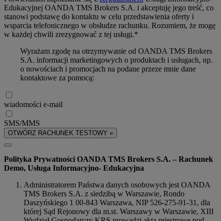
Edukacyjnej OANDA TMS Brokers S.A. i akceptuję jego treść, co
stanowi podstawę do kontaktu w celu przedstawienia oferty i
wsparcia telefonicznego w obsłudze rachunku. Rozumiem, że mogę
w każdej chwili zrezygnować z tej usługi.*
Wyrażam zgodę na otrzymywanie od OANDA TMS Brokers
S.A. informacji marketingowych o produktach i usługach, np.
o nowościach i promocjach na podane przeze mnie dane
kontaktowe za pomocą:
wiadomości e-mail
SMS/MMS
OTWÓRZ RACHUNEK TESTOWY »
Polityka Prywatności OANDA TMS Brokers S.A. – Rachunek
Demo, Usługa Informacyjno- Edukacyjna
Administratorem Państwa danych osobowych jest OANDA
TMS Brokers S.A. z siedzibą w Warszawie, Rondo
Daszyńskiego 1 00-843 Warszawa, NIP 526-275-91-31, dla
której Sąd Rejonowy dla m.st. Warszawy w Warszawie, XIII
Wydział Gospodarczy KRS prowadzi akta rejestrowe pod