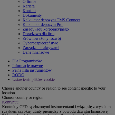
O firmie
Kariera
Kontakt
Dokumenty
Kalkulator depozytu TMS Connect
Kalkulator depozytu Pro.
Zasady ładu korporacyjnego
Doradztwo dla firm
Zrównoważony rozwój
Cyberbezpieczeństwo
Zarządzanie aktywami
Dane finansowe
Dla Programistów
Informacje prawne
Pełna lista instrumentów
RODO
Ustawienia plików cookie
Choose another country or region to see content specific to your
location
Choose country or region
Kontynuuj
Kontrakty CFD są złożonymi instrumentami i wiążą się z wysokim
ryzykiem szybkiej utraty pieniędzy z powodu dźwigni finansowej.