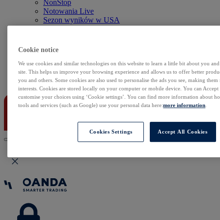
NonStop
Notowania Live
Sezon wyników w USA
Skaner akcji
Kalendarz rynkowy
Zdarzenia korporacyjne
Cookie notice
Sentyment Klientów
Rolowania
We use cookies and similar technologies on this website to learn a little bit about you an
site. This helps us improve your browsing experience and allows us to offer better produc
you and others. Some cookies are also used to personalise the ads you see, making them
Kontakt
interests. Cookies are stored locally on your computer or mobile device. You can Accept o
customise your choices using ‘Cookie settings’. You can find more information about 
tools and services (such as Google) use your personal data here:
more information
.
Cookies Settings
Accept All Cookies