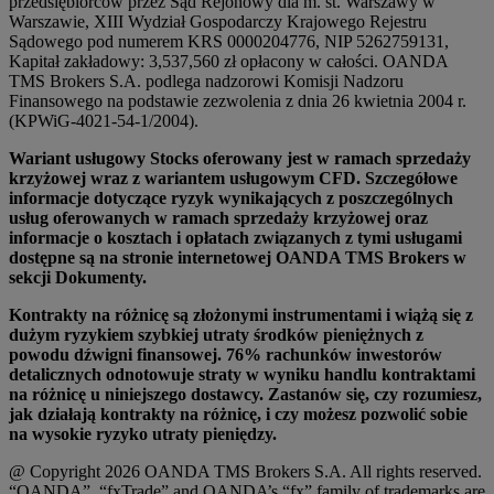
przedsiębiorców przez Sąd Rejonowy dla m. st. Warszawy w
Warszawie, XIII Wydział Gospodarczy Krajowego Rejestru
Sądowego pod numerem KRS 0000204776, NIP 5262759131,
Kapitał zakładowy: 3,537,560 zł opłacony w całości. OANDA
TMS Brokers S.A. podlega nadzorowi Komisji Nadzoru
Finansowego na podstawie zezwolenia z dnia 26 kwietnia 2004 r.
(KPWiG-4021-54-1/2004).
Wariant usługowy Stocks oferowany jest w ramach sprzedaży
krzyżowej wraz z wariantem usługowym CFD. Szczegółowe
informacje dotyczące ryzyk wynikających z poszczególnych
usług oferowanych w ramach sprzedaży krzyżowej oraz
informacje o kosztach i opłatach związanych z tymi usługami
dostępne są na stronie internetowej OANDA TMS Brokers w
sekcji Dokumenty.
Kontrakty na różnicę są złożonymi instrumentami i wiążą się z
dużym ryzykiem szybkiej utraty środków pieniężnych z
powodu dźwigni finansowej. 76% rachunków inwestorów
detalicznych odnotowuje straty w wyniku handlu kontraktami
na różnicę u niniejszego dostawcy. Zastanów się, czy rozumiesz,
jak działają kontrakty na różnicę, i czy możesz pozwolić sobie
na wysokie ryzyko utraty pieniędzy.
@ Copyright 2026 OANDA TMS Brokers S.A. All rights reserved.
“OANDA”, “fxTrade” and OANDA’s “fx” family of trademarks are