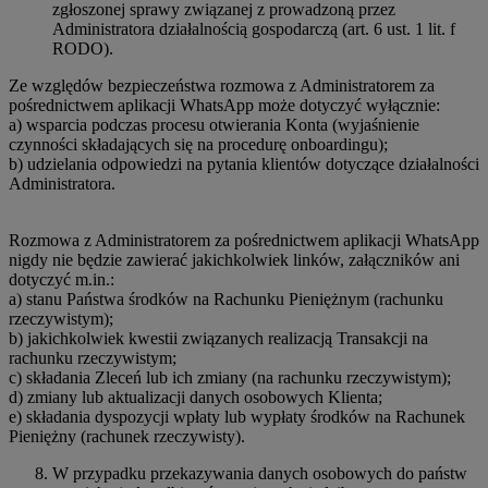
zgłoszonej sprawy związanej z prowadzoną przez
Administratora działalnością gospodarczą (art. 6 ust. 1 lit. f
RODO).
Ze względów bezpieczeństwa rozmowa z Administratorem za
pośrednictwem aplikacji WhatsApp może dotyczyć wyłącznie:
a) wsparcia podczas procesu otwierania Konta (wyjaśnienie
czynności składających się na procedurę onboardingu);
b) udzielania odpowiedzi na pytania klientów dotyczące działalności
Administratora.
Rozmowa z Administratorem za pośrednictwem aplikacji WhatsApp
nigdy nie będzie zawierać jakichkolwiek linków, załączników ani
dotyczyć m.in.:
a) stanu Państwa środków na Rachunku Pieniężnym (rachunku
rzeczywistym);
b) jakichkolwiek kwestii związanych realizacją Transakcji na
rachunku rzeczywistym;
c) składania Zleceń lub ich zmiany (na rachunku rzeczywistym);
d) zmiany lub aktualizacji danych osobowych Klienta;
e) składania dyspozycji wpłaty lub wypłaty środków na Rachunek
Pieniężny (rachunek rzeczywisty).
W przypadku przekazywania danych osobowych do państw