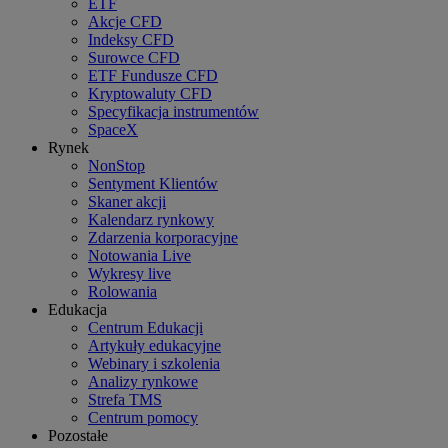
ETF
Akcje CFD
Indeksy CFD
Surowce CFD
ETF Fundusze CFD
Kryptowaluty CFD
Specyfikacja instrumentów
SpaceX
Rynek
NonStop
Sentyment Klientów
Skaner akcji
Kalendarz rynkowy
Zdarzenia korporacyjne
Notowania Live
Wykresy live
Rolowania
Edukacja
Centrum Edukacji
Artykuły edukacyjne
Webinary i szkolenia
Analizy rynkowe
Strefa TMS
Centrum pomocy
Pozostałe