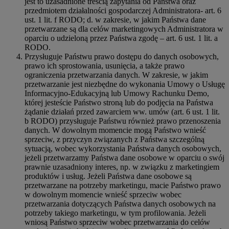
jest to uzasadnione treścią zapytania od Państwa oraz
przedmiotem działalności gospodarczej Administratora- art. 6
ust. 1 lit. f RODO; d. w zakresie, w jakim Państwa dane
przetwarzane są dla celów marketingowych Administratora w
oparciu o udzieloną przez Państwa zgodę – art. 6 ust. 1 lit. a
RODO.
Przysługuje Państwu prawo dostępu do danych osobowych,
prawo ich sprostowania, usunięcia, a także prawo
ograniczenia przetwarzania danych. W zakresie, w jakim
przetwarzanie jest niezbędne do wykonania Umowy o Usługę
Informacyjno-Edukacyjną lub Umowy Rachunku Demo,
której jesteście Państwo stroną lub do podjęcia na Państwa
żądanie działań przed zawarciem ww. umów (art. 6 ust. 1 lit.
b RODO) przysługuje Państwu również prawo przenoszenia
danych. W dowolnym momencie mogą Państwo wnieść
sprzeciw, z przyczyn związanych z Państwa szczególną
sytuacją, wobec wykorzystania Państwa danych osobowych,
jeżeli przetwarzamy Państwa dane osobowe w oparciu o swój
prawnie uzasadniony interes, np. w związku z marketingiem
produktów i usług. Jeżeli Państwa dane osobowe są
przetwarzane na potrzeby marketingu, macie Państwo prawo
w dowolnym momencie wnieść sprzeciw wobec
przetwarzania dotyczących Państwa danych osobowych na
potrzeby takiego marketingu, w tym profilowania. Jeżeli
wniosą Państwo sprzeciw wobec przetwarzania do celów