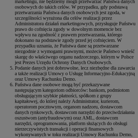
marketingu, nie będziemy mogli przetwarzać Państwa danych
osobowych do takich celów. W przypadku, gdy podstawą
przetwarzania Państwa danych osobowych jest zgoda, w
szczególności wyrażona dla celów realizacji przez
Administratora działań marketingowych, przysługuje Państwu
prawo do cofnięcia zgody w dowolnym momencie bez
wpływu na zgodność z prawem przetwarzania, którego
dokonano na podstawie zgody przed jej cofnięciem. W
przypadku uznania, że Państwa dane są przetwarzane
niezgodnie z wymogami prawnymi, możecie Państwo wnieść
skargę do właściwego organu nadzorczego, którym w Polsce
jest Prezes Urzędu Ochrony Danych Osobowych.
Podanie danych jest dobrowolne, lecz niezbędne dla zawarcia
a także realizacji Umowy o Usługę Informacyjno-Edukacyjną
oraz Umowy Rachunku Demo.
Państwa dane osobowe mogą być przekazywane
następującym kategoriom odbiorców: bankom, podmiotom
obsługującym szybkie płatności, spółkom z grupy
kapitałowej, do której należy Administrator, kurierom,
operatorom pocztowym, organom nadzoru, dostawcom
danych rynkowych, dostawcom narzędzi do przeciwdziałania
oszustwom (antyfraudowym) oraz AML, dostawcom
narzędzi, oprogramowania, platform służących do obsługi
nierzeczywistych transakcji i operacji finansowych
wykonywanych w toku realizacji Umowy Rachunku Demo,