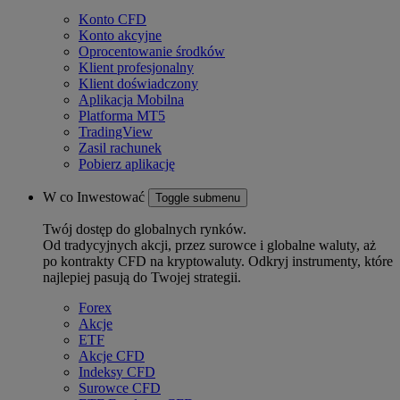
Konto CFD
Konto akcyjne
Oprocentowanie środków
Klient profesjonalny
Klient doświadczony
Aplikacja Mobilna
Platforma MT5
TradingView
Zasil rachunek
Pobierz aplikację
W co Inwestować
Toggle submenu
Twój dostęp do globalnych rynków.
Od tradycyjnych akcji, przez surowce i globalne waluty, aż
po kontrakty CFD na kryptowaluty. Odkryj instrumenty, które
najlepiej pasują do Twojej strategii.
Forex
Akcje
ETF
Akcje CFD
Indeksy CFD
Surowce CFD