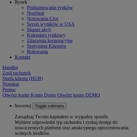
Rynek
Podsumowanie rynków
NonStop
Notowania Live
Sezon wyników w USA
Skaner akcji
Kalendarz rynkowy
Zdarzenia korporacyjne
Sentyment Klientów
Rolowania
Kontakt
Handluj
Zasil rachunek
Strefa klienta (HUB)
Nonstop
Pomoc
Otwórz konto
Konto
Demo
Otwórz konto DEMO
Inwestuj
Toggle submenu
Zarządzaj Twoim kapitałem w wygodny sposób.
Wybierz odpowiedni typ rachunku i zyskaj dostęp do
nowoczesnych platform oraz atrakcyjnego oprocentowania
wolnych środków.