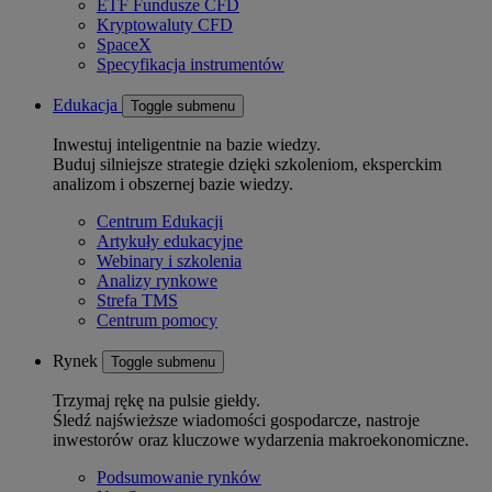
ETF Fundusze CFD
Kryptowaluty CFD
SpaceX
Specyfikacja instrumentów
Edukacja
Toggle submenu
Inwestuj inteligentnie na bazie wiedzy.
Buduj silniejsze strategie dzięki szkoleniom, eksperckim
analizom i obszernej bazie wiedzy.
Centrum Edukacji
Artykuły edukacyjne
Webinary i szkolenia
Analizy rynkowe
Strefa TMS
Centrum pomocy
Rynek
Toggle submenu
Trzymaj rękę na pulsie giełdy.
Śledź najświeższe wiadomości gospodarcze, nastroje
inwestorów oraz kluczowe wydarzenia makroekonomiczne.
Podsumowanie rynków