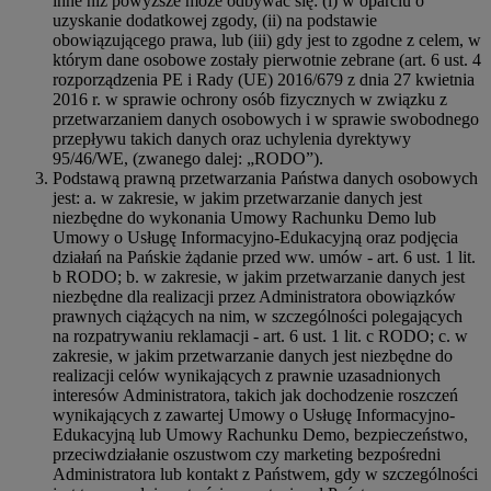
inne niż powyższe może odbywać się: (i) w oparciu o
uzyskanie dodatkowej zgody, (ii) na podstawie
obowiązującego prawa, lub (iii) gdy jest to zgodne z celem, w
którym dane osobowe zostały pierwotnie zebrane (art. 6 ust. 4
rozporządzenia PE i Rady (UE) 2016/679 z dnia 27 kwietnia
2016 r. w sprawie ochrony osób fizycznych w związku z
przetwarzaniem danych osobowych i w sprawie swobodnego
przepływu takich danych oraz uchylenia dyrektywy
95/46/WE, (zwanego dalej: „RODO”).
Podstawą prawną przetwarzania Państwa danych osobowych
jest: a. w zakresie, w jakim przetwarzanie danych jest
niezbędne do wykonania Umowy Rachunku Demo lub
Umowy o Usługę Informacyjno-Edukacyjną oraz podjęcia
działań na Pańskie żądanie przed ww. umów - art. 6 ust. 1 lit.
b RODO; b. w zakresie, w jakim przetwarzanie danych jest
niezbędne dla realizacji przez Administratora obowiązków
prawnych ciążących na nim, w szczególności polegających
na rozpatrywaniu reklamacji - art. 6 ust. 1 lit. c RODO; c. w
zakresie, w jakim przetwarzanie danych jest niezbędne do
realizacji celów wynikających z prawnie uzasadnionych
interesów Administratora, takich jak dochodzenie roszczeń
wynikających z zawartej Umowy o Usługę Informacyjno-
Edukacyjną lub Umowy Rachunku Demo, bezpieczeństwo,
przeciwdziałanie oszustwom czy marketing bezpośredni
Administratora lub kontakt z Państwem, gdy w szczególności