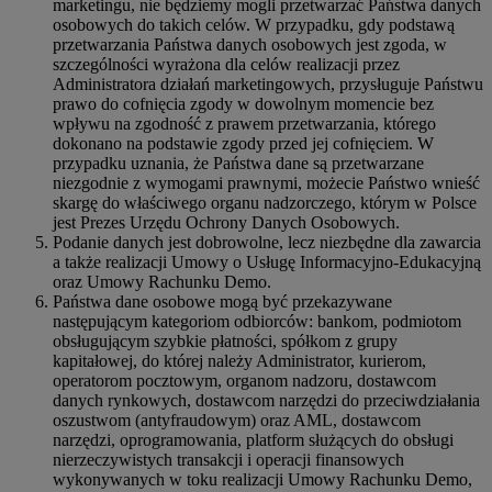
marketingu, nie będziemy mogli przetwarzać Państwa danych
osobowych do takich celów. W przypadku, gdy podstawą
przetwarzania Państwa danych osobowych jest zgoda, w
szczególności wyrażona dla celów realizacji przez
Administratora działań marketingowych, przysługuje Państwu
prawo do cofnięcia zgody w dowolnym momencie bez
wpływu na zgodność z prawem przetwarzania, którego
dokonano na podstawie zgody przed jej cofnięciem. W
przypadku uznania, że Państwa dane są przetwarzane
niezgodnie z wymogami prawnymi, możecie Państwo wnieść
skargę do właściwego organu nadzorczego, którym w Polsce
jest Prezes Urzędu Ochrony Danych Osobowych.
Podanie danych jest dobrowolne, lecz niezbędne dla zawarcia
a także realizacji Umowy o Usługę Informacyjno-Edukacyjną
oraz Umowy Rachunku Demo.
Państwa dane osobowe mogą być przekazywane
następującym kategoriom odbiorców: bankom, podmiotom
obsługującym szybkie płatności, spółkom z grupy
kapitałowej, do której należy Administrator, kurierom,
operatorom pocztowym, organom nadzoru, dostawcom
danych rynkowych, dostawcom narzędzi do przeciwdziałania
oszustwom (antyfraudowym) oraz AML, dostawcom
narzędzi, oprogramowania, platform służących do obsługi
nierzeczywistych transakcji i operacji finansowych
wykonywanych w toku realizacji Umowy Rachunku Demo,