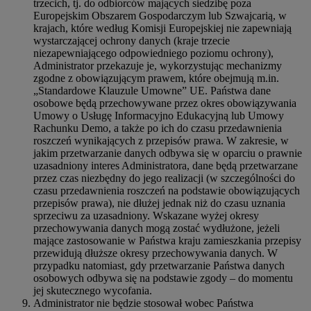
trzecich, tj. do odbiorców mających siedzibę poza
Europejskim Obszarem Gospodarczym lub Szwajcarią, w
krajach, które według Komisji Europejskiej nie zapewniają
wystarczającej ochrony danych (kraje trzecie
niezapewniającego odpowiedniego poziomu ochrony),
Administrator przekazuje je, wykorzystując mechanizmy
zgodne z obowiązującym prawem, które obejmują m.in.
„Standardowe Klauzule Umowne” UE. Państwa dane
osobowe będą przechowywane przez okres obowiązywania
Umowy o Usługę Informacyjno Edukacyjną lub Umowy
Rachunku Demo, a także po ich do czasu przedawnienia
roszczeń wynikających z przepisów prawa. W zakresie, w
jakim przetwarzanie danych odbywa się w oparciu o prawnie
uzasadniony interes Administratora, dane będą przetwarzane
przez czas niezbędny do jego realizacji (w szczególności do
czasu przedawnienia roszczeń na podstawie obowiązujących
przepisów prawa), nie dłużej jednak niż do czasu uznania
sprzeciwu za uzasadniony. Wskazane wyżej okresy
przechowywania danych mogą zostać wydłużone, jeżeli
mające zastosowanie w Państwa kraju zamieszkania przepisy
przewidują dłuższe okresy przechowywania danych. W
przypadku natomiast, gdy przetwarzanie Państwa danych
osobowych odbywa się na podstawie zgody – do momentu
jej skutecznego wycofania.
Administrator nie będzie stosował wobec Państwa