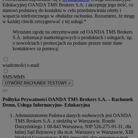
Edukacyjnej OANDA TMS Brokers S.A. i akceptuję jego treść, co
stanowi podstawę do kontaktu w celu przedstawienia oferty i
wsparcia telefonicznego w obsłudze rachunku. Rozumiem, że mogę
w każdej chwili zrezygnować z tej usługi.*
Wyrażam zgodę na otrzymywanie od OANDA TMS Brokers
S.A. informacji marketingowych o produktach i usługach, np.
o nowościach i promocjach na podane przeze mnie dane
kontaktowe za pomocą:
wiadomości e-mail
SMS/MMS
OTWÓRZ RACHUNEK TESTOWY »
Polityka Prywatności OANDA TMS Brokers S.A. – Rachunek
Demo, Usługa Informacyjno- Edukacyjna
Administratorem Państwa danych osobowych jest OANDA
TMS Brokers S.A. z siedzibą w Warszawie, Rondo
Daszyńskiego 1 00-843 Warszawa, NIP 526-275-91-31, dla
której Sąd Rejonowy dla m.st. Warszawy w Warszawie, XIII
Wydział Gospodarczy KRS prowadzi akta rejestrowe pod