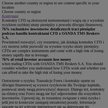
Choose another country or region to see content specific to your
location
Choose country or region
Kontynuuj
Kontrakty CFD są złożonymi instrumentami i wiążą się z wysokim
ryzykiem szybkiej utraty pieniędzy z powodu dźwigni finansowej.
76% rachunków inwestorów detalicznych traci pieniądze
podczas handlu kontraktami CFD z OANDA TMS Brokers
S.A.
Powinieneś rozważyć, czy rozumiesz, jak działają kontrakty CFD i
czy możesz sobie pozwolić na wysokie ryzyko utraty pieniędzy.
CFDs are complex instruments and come with a high risk of losing
money rapidly due to leverage.
76% of retail investor accounts lose money
when trading CFDs with OANDA TMS Brokers S.A. You should
consider whether you understand how CFDs work and whether you
can afford to take the high risk of losing your money.
Ostrzeżenie o ryzyku: Transakcje Forex i kontrakty oparte na
dźwigni finansowej są wysoce ryzykowne dla Twojego kapitału,
ponieważ straty mogą przewyższyć depozyt. Dlatego też, kontrakty
na różnicę oraz Forex mogą nie być odpowiednie dla wszystkich
inwestorów. Upewnij się, że rozumiesz związane z nimi ryzyka i
jeśli jest to konieczne zasięgnij niezależnej porady. Informacje
zawarte na tej witrynie internetowej nie są skierowane do