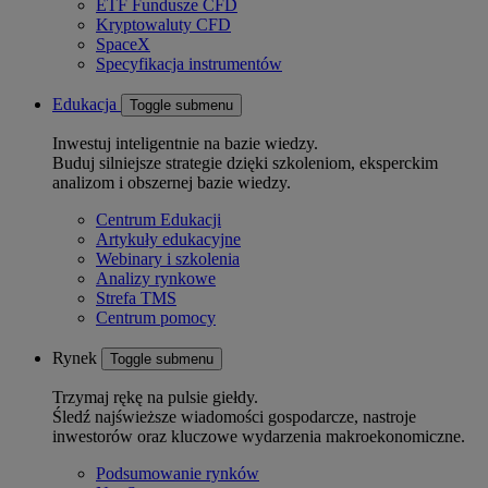
ETF Fundusze CFD
Kryptowaluty CFD
SpaceX
Specyfikacja instrumentów
Edukacja
Toggle submenu
Inwestuj inteligentnie na bazie wiedzy.
Buduj silniejsze strategie dzięki szkoleniom, eksperckim
analizom i obszernej bazie wiedzy.
Centrum Edukacji
Artykuły edukacyjne
Webinary i szkolenia
Analizy rynkowe
Strefa TMS
Centrum pomocy
Rynek
Toggle submenu
Trzymaj rękę na pulsie giełdy.
Śledź najświeższe wiadomości gospodarcze, nastroje
inwestorów oraz kluczowe wydarzenia makroekonomiczne.
Podsumowanie rynków