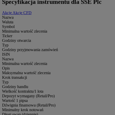
Specyfikacja instrumentu dla SSE Plc
Akcje
Akcje CFD
Nazwa
Waluta
Symbol
Minimalna wartość zlecenia
Ticker
Godziny otwarcia
Typ
Godziny przyjmowania zamówień
ISIN
Nazwa
Minimalna wartość zlecenia
Opis
Maksymalna wartość zlecenia
Krok transakcji
Typ
Godziny handlu
Wielkość kontraktu/1 lota
Depozyt wymagany (Retail/Pro)
Wartość 1 pipsa
Dźwignia finansowa (Retail/Pro)
Minimalny krok notowań
Długi swap (dziennie)