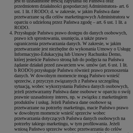
jest to uzasadnione treścią zapytania od Państwa oraz
przedmiotem działalności gospodarczej Administratora- art. 6
ust. 1 lit. f RODO; d. w zakresie, w jakim Państwa dane
przetwarzane są dla celów marketingowych Administratora w
oparciu o udzieloną przez Państwa zgodę – art. 6 ust. 1 lit. a
RODO.
Przysługuje Państwu prawo dostępu do danych osobowych,
prawo ich sprostowania, usunięcia, a także prawo
ograniczenia przetwarzania danych. W zakresie, w jakim
przetwarzanie jest niezbędne do wykonania Umowy o Usługę
Informacyjno-Edukacyjną lub Umowy Rachunku Demo,
której jesteście Państwo stroną lub do podjęcia na Państwa
żądanie działań przed zawarciem ww. umów (art. 6 ust. 1 lit.
b RODO) przysługuje Państwu również prawo przenoszenia
danych. W dowolnym momencie mogą Państwo wnieść
sprzeciw, z przyczyn związanych z Państwa szczególną
sytuacją, wobec wykorzystania Państwa danych osobowych,
jeżeli przetwarzamy Państwa dane osobowe w oparciu o swój
prawnie uzasadniony interes, np. w związku z marketingiem
produktów i usług. Jeżeli Państwa dane osobowe są
przetwarzane na potrzeby marketingu, macie Państwo prawo
w dowolnym momencie wnieść sprzeciw wobec
przetwarzania dotyczących Państwa danych osobowych na
potrzeby takiego marketingu, w tym profilowania. Jeżeli
wniosą Państwo sprzeciw wobec przetwarzania do celów