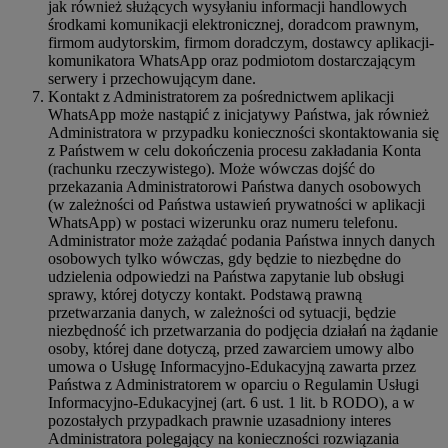
jak również służących wysyłaniu informacji handlowych
środkami komunikacji elektronicznej, doradcom prawnym,
firmom audytorskim, firmom doradczym, dostawcy aplikacji-
komunikatora WhatsApp oraz podmiotom dostarczającym
serwery i przechowującym dane.
Kontakt z Administratorem za pośrednictwem aplikacji
WhatsApp może nastąpić z inicjatywy Państwa, jak również
Administratora w przypadku konieczności skontaktowania się
z Państwem w celu dokończenia procesu zakładania Konta
(rachunku rzeczywistego). Może wówczas dojść do
przekazania Administratorowi Państwa danych osobowych
(w zależności od Państwa ustawień prywatności w aplikacji
WhatsApp) w postaci wizerunku oraz numeru telefonu.
Administrator może zażądać podania Państwa innych danych
osobowych tylko wówczas, gdy będzie to niezbędne do
udzielenia odpowiedzi na Państwa zapytanie lub obsługi
sprawy, której dotyczy kontakt. Podstawą prawną
przetwarzania danych, w zależności od sytuacji, będzie
niezbędność ich przetwarzania do podjęcia działań na żądanie
osoby, której dane dotyczą, przed zawarciem umowy albo
umowa o Usługę Informacyjno-Edukacyjną zawarta przez
Państwa z Administratorem w oparciu o Regulamin Usługi
Informacyjno-Edukacyjnej (art. 6 ust. 1 lit. b RODO), a w
pozostałych przypadkach prawnie uzasadniony interes
Administratora polegający na konieczności rozwiązania