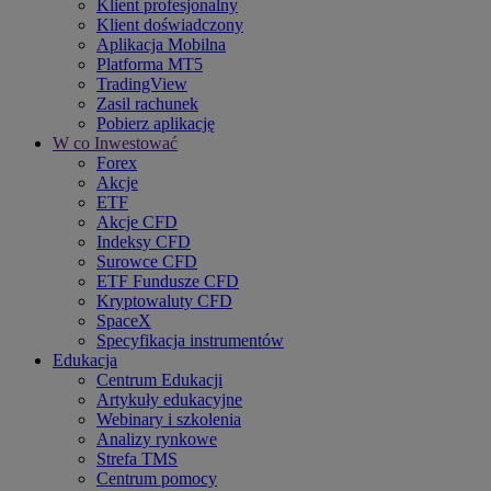
Klient profesjonalny
Klient doświadczony
Aplikacja Mobilna
Platforma MT5
TradingView
Zasil rachunek
Pobierz aplikację
W co Inwestować
Forex
Akcje
ETF
Akcje CFD
Indeksy CFD
Surowce CFD
ETF Fundusze CFD
Kryptowaluty CFD
SpaceX
Specyfikacja instrumentów
Edukacja
Centrum Edukacji
Artykuły edukacyjne
Webinary i szkolenia
Analizy rynkowe
Strefa TMS
Centrum pomocy