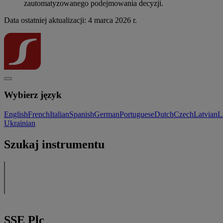
zautomatyzowanego podejmowania decyzji.
Data ostatniej aktualizacji: 4 marca 2026 r.
Wybierz język
English
French
Italian
Spanish
German
Portuguese
Dutch
Czech
Latvian
L
Ukrainian
Szukaj instrumentu
SSE Plc