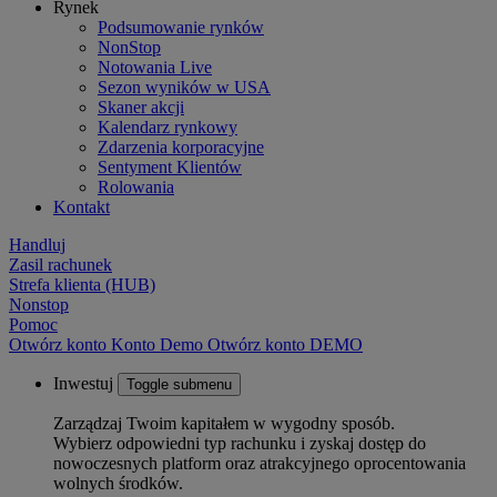
Rynek
Podsumowanie rynków
NonStop
Notowania Live
Sezon wyników w USA
Skaner akcji
Kalendarz rynkowy
Zdarzenia korporacyjne
Sentyment Klientów
Rolowania
Kontakt
Handluj
Zasil rachunek
Strefa klienta (HUB)
Nonstop
Pomoc
Otwórz konto
Konto
Demo
Otwórz konto DEMO
Inwestuj
Toggle submenu
Zarządzaj Twoim kapitałem w wygodny sposób.
Wybierz odpowiedni typ rachunku i zyskaj dostęp do
nowoczesnych platform oraz atrakcyjnego oprocentowania
wolnych środków.