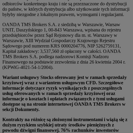
odbiorców konkretnego kraju i nie są przeznaczone do dystrybucji
do państw, w których dystrybucja albo użytkowanie tych informacji
byłyby niezgodne z lokalnym prawem, wymogami i regulacjami.
OANDA TMS Brokers S.A. z siedzibą w Warszawie, Warsaw
UNIT, Daszyńskiego 1, 00-843 Warszawa, wpisana do rejestru
przedsiębiorców przez Sąd Rejonowy dla m. st. Warszawy w
Warszawie, XIII Wydział Gospodarczy Krajowego Rejestru
Sądowego pod numerem KRS 0000204776, NIP 5262759131,
Kapitał zakładowy: 3,537,560 zł opłacony w całości. OANDA
TMS Brokers S.A. podlega nadzorowi Komisji Nadzoru
Finansowego na podstawie zezwolenia z dnia 26 kwietnia 2004 r.
(KPWiG-4021-54-1/2004).
Wariant usługowy Stocks oferowany jest w ramach sprzedaży
krzyżowej wraz z wariantem usługowym CFD. Szczegółowe
informacje dotyczące ryzyk wynikających z poszczególnych
usług oferowanych w ramach sprzedaży krzyżowej oraz
informacje o kosztach i opłatach związanych z tymi usługami
dostępne są na stronie internetowej OANDA TMS Brokers w
sekcji Dokumenty.
Kontrakty na różnicę są złożonymi instrumentami i wiążą się z
dużym ryzykiem szybkiej utraty środków pieniężnych z
powodu dźwigni finansowej. 76% rachunków inwestorów