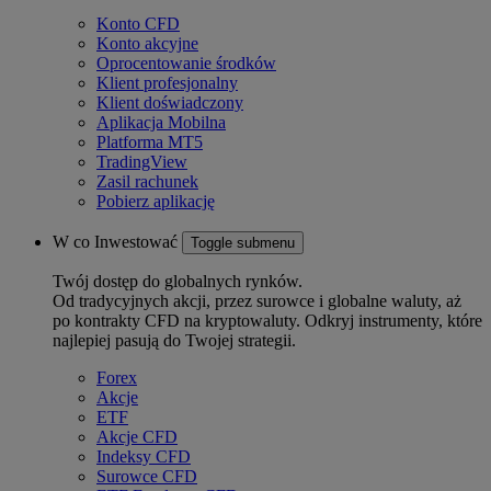
Konto CFD
Konto akcyjne
Oprocentowanie środków
Klient profesjonalny
Klient doświadczony
Aplikacja Mobilna
Platforma MT5
TradingView
Zasil rachunek
Pobierz aplikację
W co Inwestować
Toggle submenu
Twój dostęp do globalnych rynków.
Od tradycyjnych akcji, przez surowce i globalne waluty, aż
po kontrakty CFD na kryptowaluty. Odkryj instrumenty, które
najlepiej pasują do Twojej strategii.
Forex
Akcje
ETF
Akcje CFD
Indeksy CFD
Surowce CFD