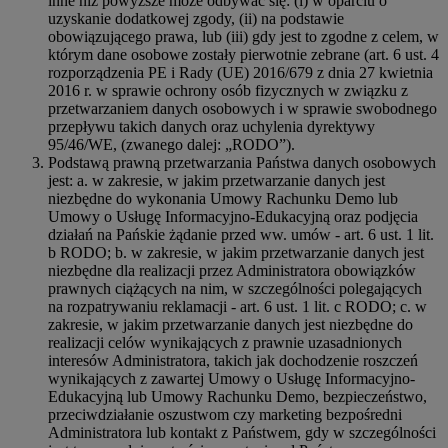
inne niż powyższe może odbywać się: (i) w oparciu o
uzyskanie dodatkowej zgody, (ii) na podstawie
obowiązującego prawa, lub (iii) gdy jest to zgodne z celem, w
którym dane osobowe zostały pierwotnie zebrane (art. 6 ust. 4
rozporządzenia PE i Rady (UE) 2016/679 z dnia 27 kwietnia
2016 r. w sprawie ochrony osób fizycznych w związku z
przetwarzaniem danych osobowych i w sprawie swobodnego
przepływu takich danych oraz uchylenia dyrektywy
95/46/WE, (zwanego dalej: „RODO”).
Podstawą prawną przetwarzania Państwa danych osobowych
jest: a. w zakresie, w jakim przetwarzanie danych jest
niezbędne do wykonania Umowy Rachunku Demo lub
Umowy o Usługę Informacyjno-Edukacyjną oraz podjęcia
działań na Pańskie żądanie przed ww. umów - art. 6 ust. 1 lit.
b RODO; b. w zakresie, w jakim przetwarzanie danych jest
niezbędne dla realizacji przez Administratora obowiązków
prawnych ciążących na nim, w szczególności polegających
na rozpatrywaniu reklamacji - art. 6 ust. 1 lit. c RODO; c. w
zakresie, w jakim przetwarzanie danych jest niezbędne do
realizacji celów wynikających z prawnie uzasadnionych
interesów Administratora, takich jak dochodzenie roszczeń
wynikających z zawartej Umowy o Usługę Informacyjno-
Edukacyjną lub Umowy Rachunku Demo, bezpieczeństwo,
przeciwdziałanie oszustwom czy marketing bezpośredni
Administratora lub kontakt z Państwem, gdy w szczególności