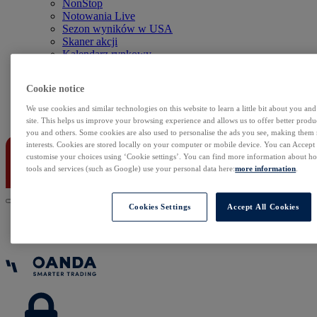
NonStop
Notowania Live
Sezon wyników w USA
Skaner akcji
Kalendarz rynkowy
Zdarzenia korporacyjne
Sentyment Klientów
Cookie notice
Rolowania
We use cookies and similar technologies on this website to learn a little bit about you an
Kontakt
site. This helps us improve your browsing experience and allows us to offer better produc
you and others. Some cookies are also used to personalise the ads you see, making them
interests. Cookies are stored locally on your computer or mobile device. You can Accept o
customise your choices using ‘Cookie settings’. You can find more information about 
tools and services (such as Google) use your personal data here:
more information
.
Cookies Settings
Accept All Cookies