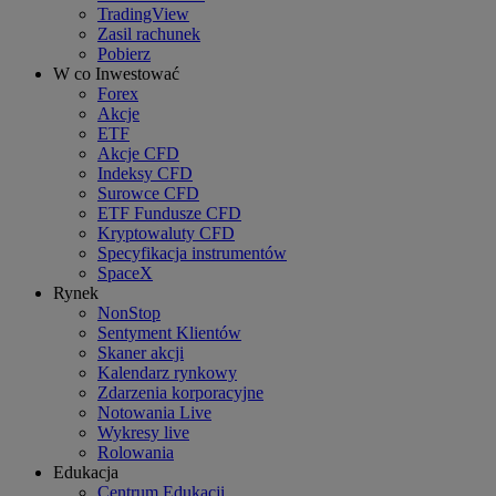
TradingView
Zasil rachunek
Pobierz
W co Inwestować
Forex
Akcje
ETF
Akcje CFD
Indeksy CFD
Surowce CFD
ETF Fundusze CFD
Kryptowaluty CFD
Specyfikacja instrumentów
SpaceX
Rynek
NonStop
Sentyment Klientów
Skaner akcji
Kalendarz rynkowy
Zdarzenia korporacyjne
Notowania Live
Wykresy live
Rolowania
Edukacja
Centrum Edukacji