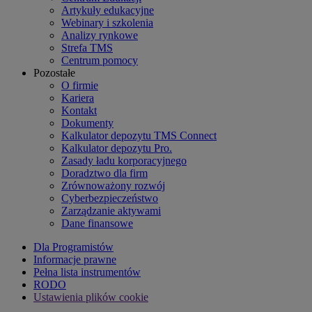
Artykuły edukacyjne
Webinary i szkolenia
Analizy rynkowe
Strefa TMS
Centrum pomocy
Pozostałe
O firmie
Kariera
Kontakt
Dokumenty
Kalkulator depozytu TMS Connect
Kalkulator depozytu Pro.
Zasady ładu korporacyjnego
Doradztwo dla firm
Zrównoważony rozwój
Cyberbezpieczeństwo
Zarządzanie aktywami
Dane finansowe
Dla Programistów
Informacje prawne
Pełna lista instrumentów
RODO
Ustawienia plików cookie