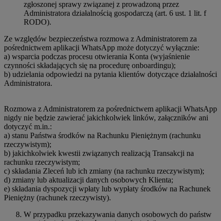
zgłoszonej sprawy związanej z prowadzoną przez
Administratora działalnością gospodarczą (art. 6 ust. 1 lit. f
RODO).
Ze względów bezpieczeństwa rozmowa z Administratorem za
pośrednictwem aplikacji WhatsApp może dotyczyć wyłącznie:
a) wsparcia podczas procesu otwierania Konta (wyjaśnienie
czynności składających się na procedurę onboardingu);
b) udzielania odpowiedzi na pytania klientów dotyczące działalności
Administratora.
Rozmowa z Administratorem za pośrednictwem aplikacji WhatsApp
nigdy nie będzie zawierać jakichkolwiek linków, załączników ani
dotyczyć m.in.:
a) stanu Państwa środków na Rachunku Pieniężnym (rachunku
rzeczywistym);
b) jakichkolwiek kwestii związanych realizacją Transakcji na
rachunku rzeczywistym;
c) składania Zleceń lub ich zmiany (na rachunku rzeczywistym);
d) zmiany lub aktualizacji danych osobowych Klienta;
e) składania dyspozycji wpłaty lub wypłaty środków na Rachunek
Pieniężny (rachunek rzeczywisty).
W przypadku przekazywania danych osobowych do państw