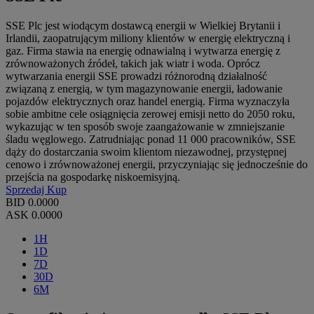
SSE Plc jest wiodącym dostawcą energii w Wielkiej Brytanii i
Irlandii, zaopatrującym miliony klientów w energię elektryczną i
gaz. Firma stawia na energię odnawialną i wytwarza energię z
zrównoważonych źródeł, takich jak wiatr i woda. Oprócz
wytwarzania energii SSE prowadzi różnorodną działalność
związaną z energią, w tym magazynowanie energii, ładowanie
pojazdów elektrycznych oraz handel energią. Firma wyznaczyła
sobie ambitne cele osiągnięcia zerowej emisji netto do 2050 roku,
wykazując w ten sposób swoje zaangażowanie w zmniejszanie
śladu węglowego. Zatrudniając ponad 11 000 pracowników, SSE
dąży do dostarczania swoim klientom niezawodnej, przystępnej
cenowo i zrównoważonej energii, przyczyniając się jednocześnie do
przejścia na gospodarkę niskoemisyjną.
Sprzedaj
Kup
BID
0.0000
ASK
0.0000
1H
1D
7D
30D
6M