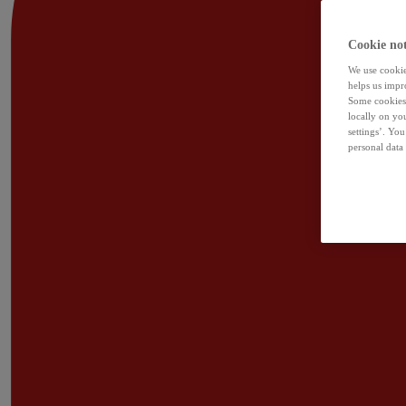
Cookie not
We use cookies
helps us impr
Some cookies 
locally on yo
settings’. Yo
personal data