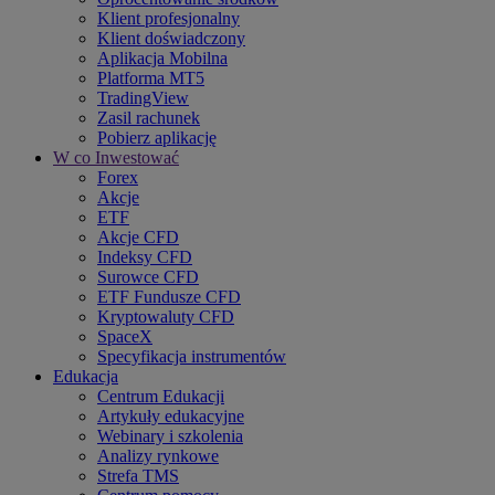
Klient profesjonalny
Klient doświadczony
Aplikacja Mobilna
Platforma MT5
TradingView
Zasil rachunek
Pobierz aplikację
W co Inwestować
Forex
Akcje
ETF
Akcje CFD
Indeksy CFD
Surowce CFD
ETF Fundusze CFD
Kryptowaluty CFD
SpaceX
Specyfikacja instrumentów
Edukacja
Centrum Edukacji
Artykuły edukacyjne
Webinary i szkolenia
Analizy rynkowe
Strefa TMS