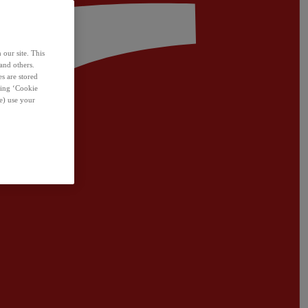
 our site. This
and others.
s are stored
sing ‘Cookie
e) use your