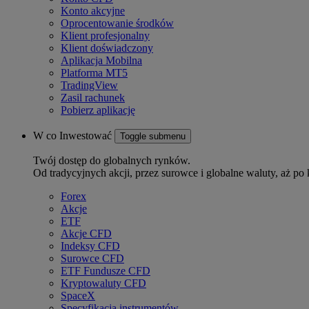
Konto akcyjne
Oprocentowanie środków
Klient profesjonalny
Klient doświadczony
Aplikacja Mobilna
Platforma MT5
TradingView
Zasil rachunek
Pobierz aplikację
W co Inwestować
Toggle submenu
Twój dostęp do globalnych rynków.
Od tradycyjnych akcji, przez surowce i globalne waluty, aż po 
Forex
Akcje
ETF
Akcje CFD
Indeksy CFD
Surowce CFD
ETF Fundusze CFD
Kryptowaluty CFD
SpaceX
Specyfikacja instrumentów