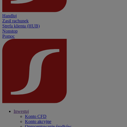
Handluj
Zasil rachunek
Strefa klienta (HUB)
Nonstop
Pomoc
Inwestuj
Konto CFD
Konto akcyjne
Oprocentowanie środków