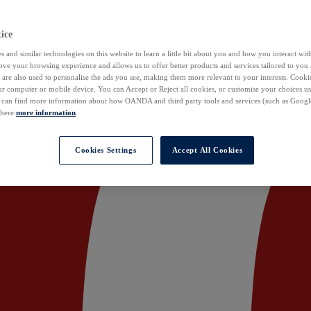
ice
 and similar technologies on this website to learn a little bit about you and how you interact with
ove your browsing experience and allows us to offer better products and services tailored to you 
are also used to personalise the ads you see, making them more relevant to your interests. Cookie
ur computer or mobile device. You can Accept or Reject all cookies, or customise your choices u
u can find more information about how OANDA and third party tools and services (such as Googl
 here:
more information
.
Cookies Settings
Accept All Cookies