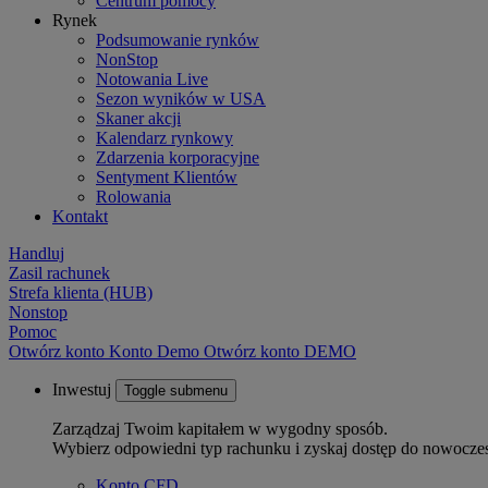
Centrum pomocy
Rynek
Podsumowanie rynków
NonStop
Notowania Live
Sezon wyników w USA
Skaner akcji
Kalendarz rynkowy
Zdarzenia korporacyjne
Sentyment Klientów
Rolowania
Kontakt
Handluj
Zasil rachunek
Strefa klienta (HUB)
Nonstop
Pomoc
Otwórz konto
Konto
Demo
Otwórz konto DEMO
Inwestuj
Toggle submenu
Zarządzaj Twoim kapitałem w wygodny sposób.
Wybierz odpowiedni typ rachunku i zyskaj dostęp do nowocze
Konto CFD