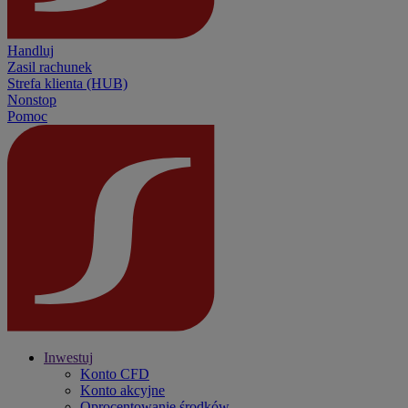
Handluj
Zasil rachunek
Strefa klienta (HUB)
Nonstop
Pomoc
Inwestuj
Konto CFD
Konto akcyjne
Oprocentowanie środków