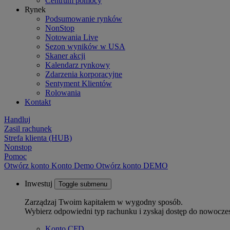
Centrum pomocy
Rynek
Podsumowanie rynków
NonStop
Notowania Live
Sezon wyników w USA
Skaner akcji
Kalendarz rynkowy
Zdarzenia korporacyjne
Sentyment Klientów
Rolowania
Kontakt
Handluj
Zasil rachunek
Strefa klienta (HUB)
Nonstop
Pomoc
Otwórz konto
Konto
Demo
Otwórz konto DEMO
Inwestuj
Toggle submenu
Zarządzaj Twoim kapitałem w wygodny sposób.
Wybierz odpowiedni typ rachunku i zyskaj dostęp do nowocze
Konto CFD