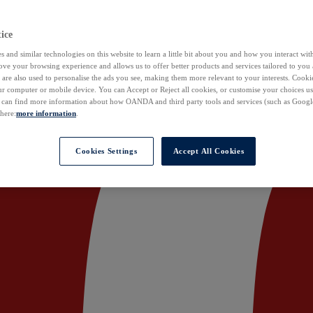
ice
 and similar technologies on this website to learn a little bit about you and how you interact with
ove your browsing experience and allows us to offer better products and services tailored to you 
are also used to personalise the ads you see, making them more relevant to your interests. Cookie
ur computer or mobile device. You can Accept or Reject all cookies, or customise your choices u
u can find more information about how OANDA and third party tools and services (such as Googl
 here:
more information
.
Cookies Settings
Accept All Cookies