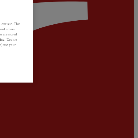
 our site. This
and others.
s are stored
sing ‘Cookie
e) use your