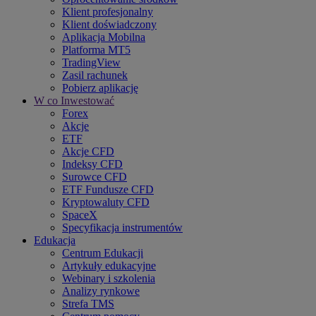
Klient profesjonalny
Klient doświadczony
Aplikacja Mobilna
Platforma MT5
TradingView
Zasil rachunek
Pobierz aplikację
W co Inwestować
Forex
Akcje
ETF
Akcje CFD
Indeksy CFD
Surowce CFD
ETF Fundusze CFD
Kryptowaluty CFD
SpaceX
Specyfikacja instrumentów
Edukacja
Centrum Edukacji
Artykuły edukacyjne
Webinary i szkolenia
Analizy rynkowe
Strefa TMS