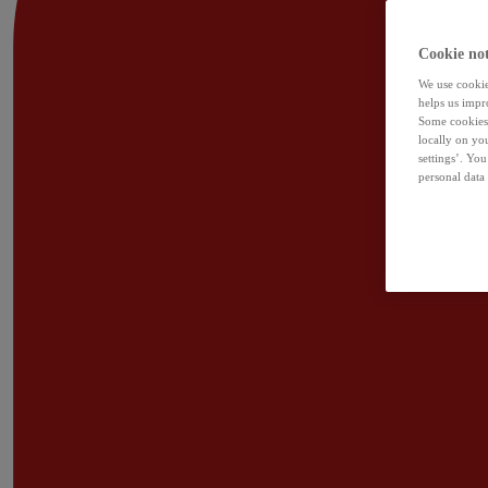
Cookie not
We use cookies
helps us impr
Some cookies 
locally on yo
settings’. Yo
personal data