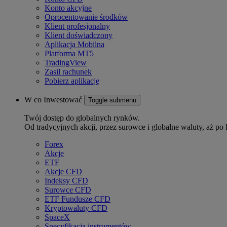
Konto akcyjne
Oprocentowanie środków
Klient profesjonalny
Klient doświadczony
Aplikacja Mobilna
Platforma MT5
TradingView
Zasil rachunek
Pobierz aplikację
W co Inwestować
Toggle submenu
Twój dostęp do globalnych rynków.
Od tradycyjnych akcji, przez surowce i globalne waluty, aż po 
Forex
Akcje
ETF
Akcje CFD
Indeksy CFD
Surowce CFD
ETF Fundusze CFD
Kryptowaluty CFD
SpaceX
Specyfikacja instrumentów