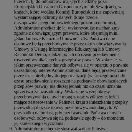
trzecich, tj. do odbiorców mających siedzibę poza
Europejskim Obszarem Gospodarczym lub Szwajcarią, w
krajach, które według Komisji Europejskiej nie zapewniają
wystarczającej ochrony danych (kraje trzecie
niezapewniającego odpowiedniego poziomu ochrony),
Administrator przekazuje je, wykorzystując mechanizmy
zgodne z obowiązującym prawem, które obejmują m.in.
„Standardowe Klauzule Umowne” UE. Państwa dane
osobowe będą przechowywane przez okres obowiązywania
Umowy o Usługę Informacyjno Edukacyjną lub Umowy
Rachunku Demo, a także po ich do czasu przedawnienia
roszczeń wynikających z przepisów prawa. W zakresie, w
jakim przetwarzanie danych odbywa się w oparciu o prawnie
uzasadniony interes Administratora, dane będą przetwarzane
przez czas niezbędny do jego realizacji (w szczególności do
czasu przedawnienia roszczeń na podstawie obowiązujących
przepisów prawa), nie dłużej jednak niż do czasu uznania
sprzeciwu za uzasadniony. Wskazane wyżej okresy
przechowywania danych mogą zostać wydłużone, jeżeli
mające zastosowanie w Państwa kraju zamieszkania przepisy
przewidują dłuższe okresy przechowywania danych. W
przypadku natomiast, gdy przetwarzanie Państwa danych
osobowych odbywa się na podstawie zgody – do momentu
jej skutecznego wycofania.
Administrator nie będzie stosował wobec Państwa