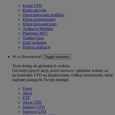
Konto CFD
Konto akcyjne
Oprocentowanie środków
Klient profesjonalny
Klient doświadczony
Aplikacja Mobilna
Platforma MT5
TradingView
Zasil rachunek
Pobierz aplikację
W co Inwestować
Toggle submenu
Twój dostęp do globalnych rynków.
Od tradycyjnych akcji, przez surowce i globalne waluty, aż
po kontrakty CFD na kryptowaluty. Odkryj instrumenty, które
najlepiej pasują do Twojej strategii.
Forex
Akcje
ETF
Akcje CFD
Indeksy CFD
Surowce CFD