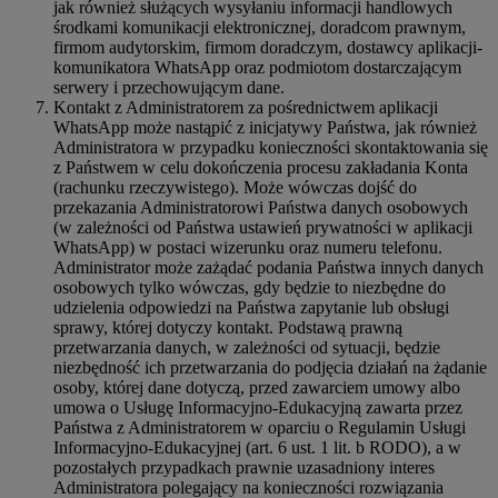
jak również służących wysyłaniu informacji handlowych
środkami komunikacji elektronicznej, doradcom prawnym,
firmom audytorskim, firmom doradczym, dostawcy aplikacji-
komunikatora WhatsApp oraz podmiotom dostarczającym
serwery i przechowującym dane.
Kontakt z Administratorem za pośrednictwem aplikacji
WhatsApp może nastąpić z inicjatywy Państwa, jak również
Administratora w przypadku konieczności skontaktowania się
z Państwem w celu dokończenia procesu zakładania Konta
(rachunku rzeczywistego). Może wówczas dojść do
przekazania Administratorowi Państwa danych osobowych
(w zależności od Państwa ustawień prywatności w aplikacji
WhatsApp) w postaci wizerunku oraz numeru telefonu.
Administrator może zażądać podania Państwa innych danych
osobowych tylko wówczas, gdy będzie to niezbędne do
udzielenia odpowiedzi na Państwa zapytanie lub obsługi
sprawy, której dotyczy kontakt. Podstawą prawną
przetwarzania danych, w zależności od sytuacji, będzie
niezbędność ich przetwarzania do podjęcia działań na żądanie
osoby, której dane dotyczą, przed zawarciem umowy albo
umowa o Usługę Informacyjno-Edukacyjną zawarta przez
Państwa z Administratorem w oparciu o Regulamin Usługi
Informacyjno-Edukacyjnej (art. 6 ust. 1 lit. b RODO), a w
pozostałych przypadkach prawnie uzasadniony interes
Administratora polegający na konieczności rozwiązania