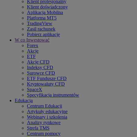
Klient profesjonalny
Klient doświadczony
Aplikacja Mobilna
Platforma MT5
TradingView
Zasil rachunek
Pobierz aplikację
W co Inwestować
Forex
Akcje
ETF
Akcje CFD
Indeksy CFD
Surowce CFD
ETF Fundusze CFD
Kryptowaluty CFD
SpaceX
Specyfikacja instrumentów
Edukacja
Centrum Edukacji
Artykuły edukacyjne
Webinary i szkolenia
Analizy rynkowe
Strefa TMS
Centrum pomocy