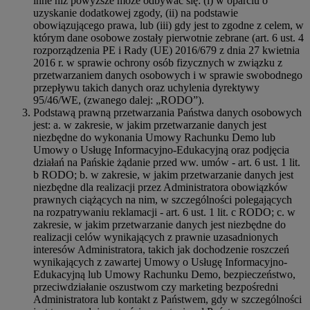
inne niż powyższe może odbywać się: (i) w oparciu o
uzyskanie dodatkowej zgody, (ii) na podstawie
obowiązującego prawa, lub (iii) gdy jest to zgodne z celem, w
którym dane osobowe zostały pierwotnie zebrane (art. 6 ust. 4
rozporządzenia PE i Rady (UE) 2016/679 z dnia 27 kwietnia
2016 r. w sprawie ochrony osób fizycznych w związku z
przetwarzaniem danych osobowych i w sprawie swobodnego
przepływu takich danych oraz uchylenia dyrektywy
95/46/WE, (zwanego dalej: „RODO”).
Podstawą prawną przetwarzania Państwa danych osobowych
jest: a. w zakresie, w jakim przetwarzanie danych jest
niezbędne do wykonania Umowy Rachunku Demo lub
Umowy o Usługę Informacyjno-Edukacyjną oraz podjęcia
działań na Pańskie żądanie przed ww. umów - art. 6 ust. 1 lit.
b RODO; b. w zakresie, w jakim przetwarzanie danych jest
niezbędne dla realizacji przez Administratora obowiązków
prawnych ciążących na nim, w szczególności polegających
na rozpatrywaniu reklamacji - art. 6 ust. 1 lit. c RODO; c. w
zakresie, w jakim przetwarzanie danych jest niezbędne do
realizacji celów wynikających z prawnie uzasadnionych
interesów Administratora, takich jak dochodzenie roszczeń
wynikających z zawartej Umowy o Usługę Informacyjno-
Edukacyjną lub Umowy Rachunku Demo, bezpieczeństwo,
przeciwdziałanie oszustwom czy marketing bezpośredni
Administratora lub kontakt z Państwem, gdy w szczególności