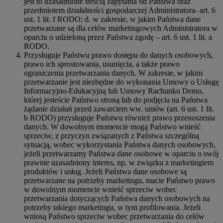
jest to uzasadnione treścią zapytania od Państwa oraz
przedmiotem działalności gospodarczej Administratora- art. 6
ust. 1 lit. f RODO; d. w zakresie, w jakim Państwa dane
przetwarzane są dla celów marketingowych Administratora w
oparciu o udzieloną przez Państwa zgodę – art. 6 ust. 1 lit. a
RODO.
Przysługuje Państwu prawo dostępu do danych osobowych,
prawo ich sprostowania, usunięcia, a także prawo
ograniczenia przetwarzania danych. W zakresie, w jakim
przetwarzanie jest niezbędne do wykonania Umowy o Usługę
Informacyjno-Edukacyjną lub Umowy Rachunku Demo,
której jesteście Państwo stroną lub do podjęcia na Państwa
żądanie działań przed zawarciem ww. umów (art. 6 ust. 1 lit.
b RODO) przysługuje Państwu również prawo przenoszenia
danych. W dowolnym momencie mogą Państwo wnieść
sprzeciw, z przyczyn związanych z Państwa szczególną
sytuacją, wobec wykorzystania Państwa danych osobowych,
jeżeli przetwarzamy Państwa dane osobowe w oparciu o swój
prawnie uzasadniony interes, np. w związku z marketingiem
produktów i usług. Jeżeli Państwa dane osobowe są
przetwarzane na potrzeby marketingu, macie Państwo prawo
w dowolnym momencie wnieść sprzeciw wobec
przetwarzania dotyczących Państwa danych osobowych na
potrzeby takiego marketingu, w tym profilowania. Jeżeli
wniosą Państwo sprzeciw wobec przetwarzania do celów