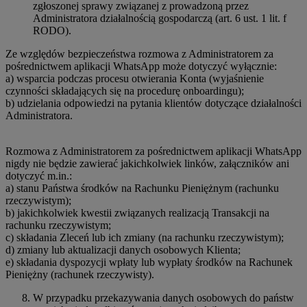
zgłoszonej sprawy związanej z prowadzoną przez
Administratora działalnością gospodarczą (art. 6 ust. 1 lit. f
RODO).
Ze względów bezpieczeństwa rozmowa z Administratorem za
pośrednictwem aplikacji WhatsApp może dotyczyć wyłącznie:
a) wsparcia podczas procesu otwierania Konta (wyjaśnienie
czynności składających się na procedurę onboardingu);
b) udzielania odpowiedzi na pytania klientów dotyczące działalności
Administratora.
Rozmowa z Administratorem za pośrednictwem aplikacji WhatsApp
nigdy nie będzie zawierać jakichkolwiek linków, załączników ani
dotyczyć m.in.:
a) stanu Państwa środków na Rachunku Pieniężnym (rachunku
rzeczywistym);
b) jakichkolwiek kwestii związanych realizacją Transakcji na
rachunku rzeczywistym;
c) składania Zleceń lub ich zmiany (na rachunku rzeczywistym);
d) zmiany lub aktualizacji danych osobowych Klienta;
e) składania dyspozycji wpłaty lub wypłaty środków na Rachunek
Pieniężny (rachunek rzeczywisty).
W przypadku przekazywania danych osobowych do państw