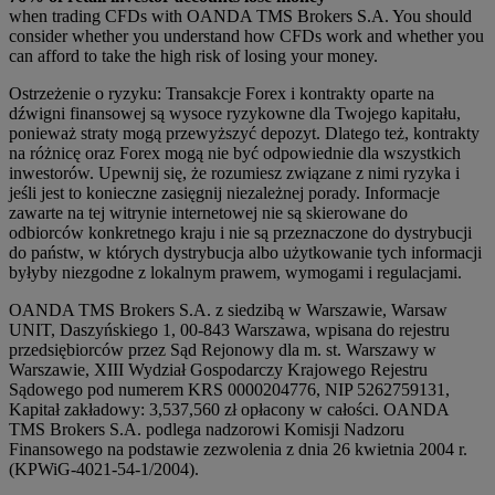
when trading CFDs with OANDA TMS Brokers S.A. You should
consider whether you understand how CFDs work and whether you
can afford to take the high risk of losing your money.
Ostrzeżenie o ryzyku: Transakcje Forex i kontrakty oparte na
dźwigni finansowej są wysoce ryzykowne dla Twojego kapitału,
ponieważ straty mogą przewyższyć depozyt. Dlatego też, kontrakty
na różnicę oraz Forex mogą nie być odpowiednie dla wszystkich
inwestorów. Upewnij się, że rozumiesz związane z nimi ryzyka i
jeśli jest to konieczne zasięgnij niezależnej porady. Informacje
zawarte na tej witrynie internetowej nie są skierowane do
odbiorców konkretnego kraju i nie są przeznaczone do dystrybucji
do państw, w których dystrybucja albo użytkowanie tych informacji
byłyby niezgodne z lokalnym prawem, wymogami i regulacjami.
OANDA TMS Brokers S.A. z siedzibą w Warszawie, Warsaw
UNIT, Daszyńskiego 1, 00-843 Warszawa, wpisana do rejestru
przedsiębiorców przez Sąd Rejonowy dla m. st. Warszawy w
Warszawie, XIII Wydział Gospodarczy Krajowego Rejestru
Sądowego pod numerem KRS 0000204776, NIP 5262759131,
Kapitał zakładowy: 3,537,560 zł opłacony w całości. OANDA
TMS Brokers S.A. podlega nadzorowi Komisji Nadzoru
Finansowego na podstawie zezwolenia z dnia 26 kwietnia 2004 r.
(KPWiG-4021-54-1/2004).