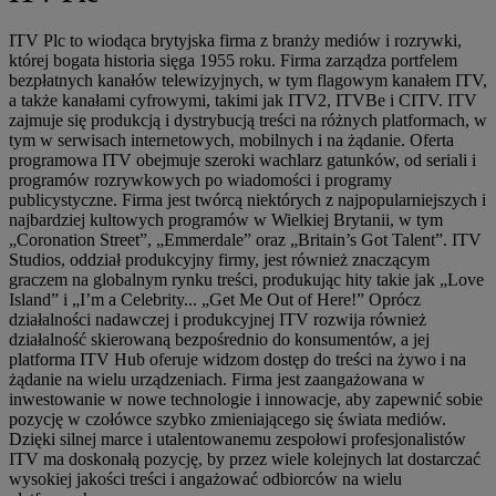
ITV Plc to wiodąca brytyjska firma z branży mediów i rozrywki,
której bogata historia sięga 1955 roku. Firma zarządza portfelem
bezpłatnych kanałów telewizyjnych, w tym flagowym kanałem ITV,
a także kanałami cyfrowymi, takimi jak ITV2, ITVBe i CITV. ITV
zajmuje się produkcją i dystrybucją treści na różnych platformach, w
tym w serwisach internetowych, mobilnych i na żądanie. Oferta
programowa ITV obejmuje szeroki wachlarz gatunków, od seriali i
programów rozrywkowych po wiadomości i programy
publicystyczne. Firma jest twórcą niektórych z najpopularniejszych i
najbardziej kultowych programów w Wielkiej Brytanii, w tym
„Coronation Street”, „Emmerdale” oraz „Britain’s Got Talent”. ITV
Studios, oddział produkcyjny firmy, jest również znaczącym
graczem na globalnym rynku treści, produkując hity takie jak „Love
Island” i „I’m a Celebrity... „Get Me Out of Here!” Oprócz
działalności nadawczej i produkcyjnej ITV rozwija również
działalność skierowaną bezpośrednio do konsumentów, a jej
platforma ITV Hub oferuje widzom dostęp do treści na żywo i na
żądanie na wielu urządzeniach. Firma jest zaangażowana w
inwestowanie w nowe technologie i innowacje, aby zapewnić sobie
pozycję w czołówce szybko zmieniającego się świata mediów.
Dzięki silnej marce i utalentowanemu zespołowi profesjonalistów
ITV ma doskonałą pozycję, by przez wiele kolejnych lat dostarczać
wysokiej jakości treści i angażować odbiorców na wielu