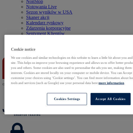
NonStop
Notowania Live
Sezon wyników w USA
Skaner akcji
Kalendarz rynkowy
Zdarzenia korporacyjne
Sentyment Klientów
Rolowania
Kontakt
Cookie notice
We use cookies and similar technologies on this website to learn a little bit about you an
site. This helps us improve your browsing experience and allows us to offer better produc
you and others. Some cookies are also used to personalise the ads you see, making them
interests. Cookies are stored locally on your computer or mobile device. You can Accept o
customise your choices using ‘Cookie settings’. You can find more information about 
tools and services (such as Google) use your personal data here:
more information
.
Cookies Settings
Accept All Cookies