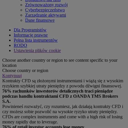
Zrównoważony rozwój
Cyberbezpieczeństwo
Zarządzanie aktywami
Dane finansowe
Dla Programistów
Informacje prawne
Pełna lista instrumentów
RODO
Ustawienia plików cookie
Choose another country or region to see content specific to your
location
Choose country or region
Kontynuuj
Kontrakty CFD są złożonymi instrumentami i wiążą się z wysokim
ryzykiem szybkiej utraty pieniędzy z powodu dźwigni finansowej.
76% rachunków inwestorów detalicznych traci pieniądze
podczas handlu kontraktami CFD z OANDA TMS Brokers
S.A.
Powinieneś rozważyć, czy rozumiesz, jak działają kontrakty CFD i
czy możesz sobie pozwolić na wysokie ryzyko utraty pieniędzy.
CFDs are complex instruments and come with a high risk of losing
money rapidly due to leverage.
76% of retail investor accounts lose money