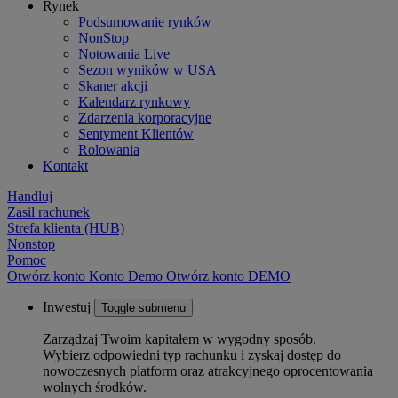
Rynek
Podsumowanie rynków
NonStop
Notowania Live
Sezon wyników w USA
Skaner akcji
Kalendarz rynkowy
Zdarzenia korporacyjne
Sentyment Klientów
Rolowania
Kontakt
Handluj
Zasil rachunek
Strefa klienta (HUB)
Nonstop
Pomoc
Otwórz konto
Konto
Demo
Otwórz konto DEMO
Inwestuj
Toggle submenu
Zarządzaj Twoim kapitałem w wygodny sposób.
Wybierz odpowiedni typ rachunku i zyskaj dostęp do
nowoczesnych platform oraz atrakcyjnego oprocentowania
wolnych środków.