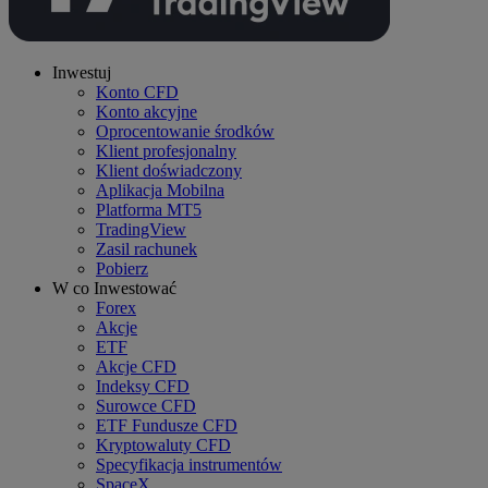
Inwestuj
Konto CFD
Konto akcyjne
Oprocentowanie środków
Klient profesjonalny
Klient doświadczony
Aplikacja Mobilna
Platforma MT5
TradingView
Zasil rachunek
Pobierz
W co Inwestować
Forex
Akcje
ETF
Akcje CFD
Indeksy CFD
Surowce CFD
ETF Fundusze CFD
Kryptowaluty CFD
Specyfikacja instrumentów
SpaceX