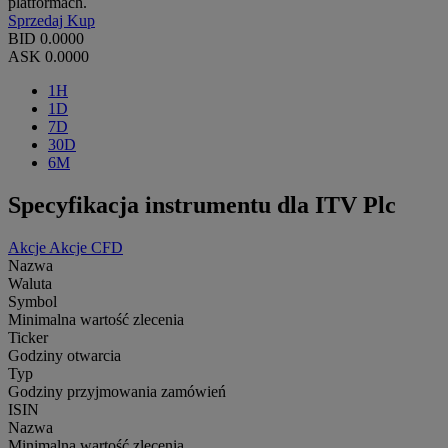
platformach.
Sprzedaj
Kup
BID
0.0000
ASK
0.0000
1H
1D
7D
30D
6M
Specyfikacja instrumentu dla ITV Plc
Akcje
Akcje CFD
Nazwa
Waluta
Symbol
Minimalna wartość zlecenia
Ticker
Godziny otwarcia
Typ
Godziny przyjmowania zamówień
ISIN
Nazwa
Minimalna wartość zlecenia