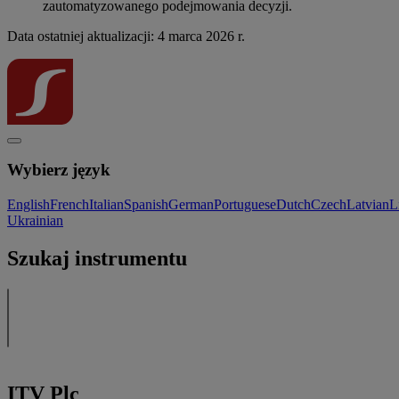
zautomatyzowanego podejmowania decyzji.
Data ostatniej aktualizacji: 4 marca 2026 r.
Wybierz język
English
French
Italian
Spanish
German
Portuguese
Dutch
Czech
Latvian
L
Ukrainian
Szukaj instrumentu
ITV Plc