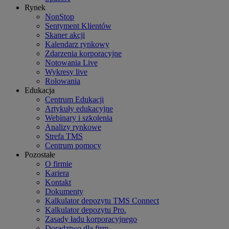
Rynek
NonStop
Sentyment Klientów
Skaner akcji
Kalendarz rynkowy
Zdarzenia korporacyjne
Notowania Live
Wykresy live
Rolowania
Edukacja
Centrum Edukacji
Artykuły edukacyjne
Webinary i szkolenia
Analizy rynkowe
Strefa TMS
Centrum pomocy
Pozostałe
O firmie
Kariera
Kontakt
Dokumenty
Kalkulator depozytu TMS Connect
Kalkulator depozytu Pro.
Zasady ładu korporacyjnego
Doradztwo dla firm