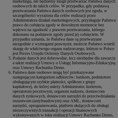
marketingu, nie będziemy mogli przetwarzać Państwa danych
osobowych do takich celów. W przypadku, gdy podstawą
przetwarzania Państwa danych osobowych jest zgoda, w
szczególności wyrażona dla celów realizacji przez
Administratora działań marketingowych, przysługuje Państwu
prawo do cofnięcia zgody w dowolnym momencie bez
wpływu na zgodność z prawem przetwarzania, którego
dokonano na podstawie zgody przed jej cofnięciem. W
przypadku uznania, że Państwa dane są przetwarzane
niezgodnie z wymogami prawnymi, możecie Państwo wnieść
skargę do właściwego organu nadzorczego, którym w Polsce
jest Prezes Urzędu Ochrony Danych Osobowych.
Podanie danych jest dobrowolne, lecz niezbędne dla zawarcia
a także realizacji Umowy o Usługę Informacyjno-Edukacyjną
oraz Umowy Rachunku Demo.
Państwa dane osobowe mogą być przekazywane
następującym kategoriom odbiorców: bankom, podmiotom
obsługującym szybkie płatności, spółkom z grupy
kapitałowej, do której należy Administrator, kurierom,
operatorom pocztowym, organom nadzoru, dostawcom
danych rynkowych, dostawcom narzędzi do przeciwdziałania
oszustwom (antyfraudowym) oraz AML, dostawcom
narzędzi, oprogramowania, platform służących do obsługi
nierzeczywistych transakcji i operacji finansowych
wykonywanych w toku realizacji Umowy Rachunku Demo,