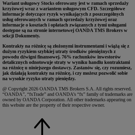
Wariant usługowy Stocks oferowany jest w ramach sprzedaży
krzyżowej wraz z wariantem usługowym CFD. Szczegółowe
informacje dotyczące ryzyk wynikających z poszczególnych
usług oferowanych w ramach sprzedaży krzyżowej oraz
informacje o kosztach i opłatach związanych z tymi usługami
dostępne są na stronie internetowej OANDA TMS Brokers w
sekcji Dokumenty.
Kontrakty na różnicę są złożonymi instrumentami i wiążą się z
dużym ryzykiem szybkiej utraty środków pieniężnych z
powodu dźwigni finansowej. 76% rachunków inwestorów
detalicznych odnotowuje straty w wyniku handlu kontraktami
na różnicę u niniejszego dostawcy. Zastanów się, czy rozumiesz,
jak działają kontrakty na różnicę, i czy możesz pozwolić sobie
na wysokie ryzyko utraty pieniędzy.
@ Copyright 2026 OANDA TMS Brokers S.A. All rights reserved.
“OANDA”, “fxTrade” and OANDA’s “fx” family of trademarks are
owned by OANDA Corporation. All other trademarks appearing on
this website are the property of their respective owner.