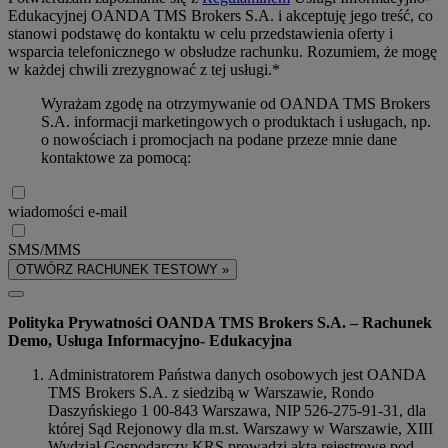
Edukacyjnej OANDA TMS Brokers S.A. i akceptuję jego treść, co
stanowi podstawę do kontaktu w celu przedstawienia oferty i
wsparcia telefonicznego w obsłudze rachunku. Rozumiem, że mogę
w każdej chwili zrezygnować z tej usługi.*
Wyrażam zgodę na otrzymywanie od OANDA TMS Brokers
S.A. informacji marketingowych o produktach i usługach, np.
o nowościach i promocjach na podane przeze mnie dane
kontaktowe za pomocą:
wiadomości e-mail
SMS/MMS
OTWÓRZ RACHUNEK TESTOWY »
Polityka Prywatności OANDA TMS Brokers S.A. – Rachunek
Demo, Usługa Informacyjno- Edukacyjna
Administratorem Państwa danych osobowych jest OANDA
TMS Brokers S.A. z siedzibą w Warszawie, Rondo
Daszyńskiego 1 00-843 Warszawa, NIP 526-275-91-31, dla
której Sąd Rejonowy dla m.st. Warszawy w Warszawie, XIII
Wydział Gospodarczy KRS prowadzi akta rejestrowe pod