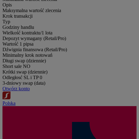
Opis
Maksymalna wartość zlecenia
Krok transakcji
Typ
Godziny handlu
Wielkość kontraktu/1 lota
Depozyt wymagany (Retail/Pro)
Wartość 1 pipsa
Dźwignia finansowa (Retail/Pro)
Minimalny krok notowań
Długi swap (dziennie)
Short sale
NO
Krótki swap (dziennie)
Odległosć SL i TP
0
3-dniowy swap (data)
Otwórz konto
Polska