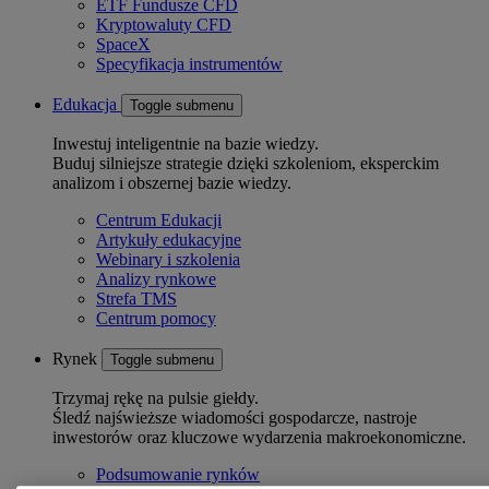
ETF Fundusze CFD
Kryptowaluty CFD
SpaceX
Specyfikacja instrumentów
Edukacja
Toggle submenu
Inwestuj inteligentnie na bazie wiedzy.
Buduj silniejsze strategie dzięki szkoleniom, eksperckim
analizom i obszernej bazie wiedzy.
Centrum Edukacji
Artykuły edukacyjne
Webinary i szkolenia
Analizy rynkowe
Strefa TMS
Centrum pomocy
Rynek
Toggle submenu
Trzymaj rękę na pulsie giełdy.
Śledź najświeższe wiadomości gospodarcze, nastroje
inwestorów oraz kluczowe wydarzenia makroekonomiczne.
Podsumowanie rynków