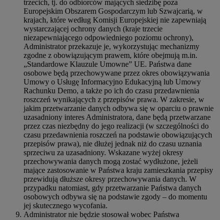
trzecich, tj. do odbiorców mających siedzibę poza
Europejskim Obszarem Gospodarczym lub Szwajcarią, w
krajach, które według Komisji Europejskiej nie zapewniają
wystarczającej ochrony danych (kraje trzecie
niezapewniającego odpowiedniego poziomu ochrony),
Administrator przekazuje je, wykorzystując mechanizmy
zgodne z obowiązującym prawem, które obejmują m.in.
„Standardowe Klauzule Umowne” UE. Państwa dane
osobowe będą przechowywane przez okres obowiązywania
Umowy o Usługę Informacyjno Edukacyjną lub Umowy
Rachunku Demo, a także po ich do czasu przedawnienia
roszczeń wynikających z przepisów prawa. W zakresie, w
jakim przetwarzanie danych odbywa się w oparciu o prawnie
uzasadniony interes Administratora, dane będą przetwarzane
przez czas niezbędny do jego realizacji (w szczególności do
czasu przedawnienia roszczeń na podstawie obowiązujących
przepisów prawa), nie dłużej jednak niż do czasu uznania
sprzeciwu za uzasadniony. Wskazane wyżej okresy
przechowywania danych mogą zostać wydłużone, jeżeli
mające zastosowanie w Państwa kraju zamieszkania przepisy
przewidują dłuższe okresy przechowywania danych. W
przypadku natomiast, gdy przetwarzanie Państwa danych
osobowych odbywa się na podstawie zgody – do momentu
jej skutecznego wycofania.
Administrator nie będzie stosował wobec Państwa