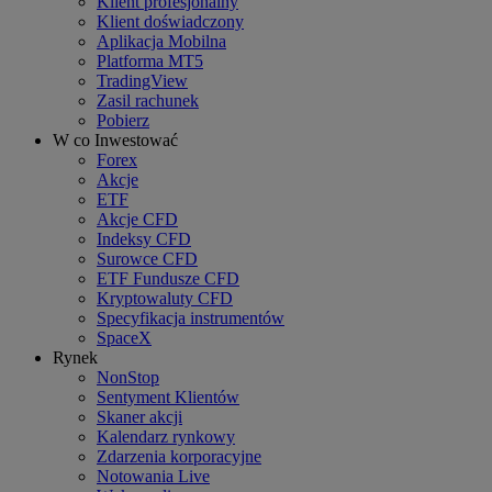
Klient profesjonalny
Klient doświadczony
Aplikacja Mobilna
Platforma MT5
TradingView
Zasil rachunek
Pobierz
W co Inwestować
Forex
Akcje
ETF
Akcje CFD
Indeksy CFD
Surowce CFD
ETF Fundusze CFD
Kryptowaluty CFD
Specyfikacja instrumentów
SpaceX
Rynek
NonStop
Sentyment Klientów
Skaner akcji
Kalendarz rynkowy
Zdarzenia korporacyjne
Notowania Live