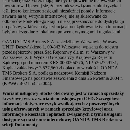
na różnicę oraz Forex mogą nie być odpowiednie dla wszystkich
inwestorów. Upewnij się, że rozumiesz związane z nimi ryzyka i
jeśli jest to konieczne zasięgnij niezależnej porady. Informacje
zawarte na tej witrynie internetowej nie są skierowane do
odbiorców konkretnego kraju i nie są przeznaczone do dystrybucji
do państw, w których dystrybucja albo użytkowanie tych informacji
byłyby niezgodne z lokalnym prawem, wymogami i regulacjami.
OANDA TMS Brokers S.A. z siedzibą w Warszawie, Warsaw
UNIT, Daszyńskiego 1, 00-843 Warszawa, wpisana do rejestru
przedsiębiorców przez Sąd Rejonowy dla m. st. Warszawy w
Warszawie, XIII Wydział Gospodarczy Krajowego Rejestru
Sądowego pod numerem KRS 0000204776, NIP 5262759131,
Kapitał zakładowy: 3,537,560 zł opłacony w całości. OANDA
TMS Brokers S.A. podlega nadzorowi Komisji Nadzoru
Finansowego na podstawie zezwolenia z dnia 26 kwietnia 2004 r.
(KPWiG-4021-54-1/2004).
Wariant usługowy Stocks oferowany jest w ramach sprzedaży
krzyżowej wraz z wariantem usługowym CFD. Szczegółowe
informacje dotyczące ryzyk wynikających z poszczególnych
usług oferowanych w ramach sprzedaży krzyżowej oraz
informacje o kosztach i opłatach związanych z tymi usługami
dostępne są na stronie internetowej OANDA TMS Brokers w
sekcji Dokumenty.