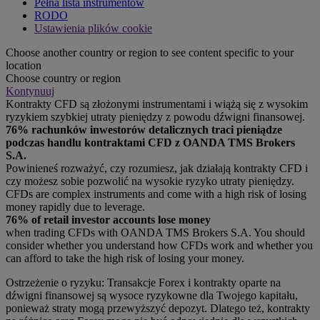
Pełna lista instrumentów
RODO
Ustawienia plików cookie
Choose another country or region to see content specific to your
location
Choose country or region
Kontynuuj
Kontrakty CFD są złożonymi instrumentami i wiążą się z wysokim
ryzykiem szybkiej utraty pieniędzy z powodu dźwigni finansowej.
76% rachunków inwestorów detalicznych traci pieniądze
podczas handlu kontraktami CFD z OANDA TMS Brokers
S.A.
Powinieneś rozważyć, czy rozumiesz, jak działają kontrakty CFD i
czy możesz sobie pozwolić na wysokie ryzyko utraty pieniędzy.
CFDs are complex instruments and come with a high risk of losing
money rapidly due to leverage.
76% of retail investor accounts lose money
when trading CFDs with OANDA TMS Brokers S.A. You should
consider whether you understand how CFDs work and whether you
can afford to take the high risk of losing your money.
Ostrzeżenie o ryzyku: Transakcje Forex i kontrakty oparte na
dźwigni finansowej są wysoce ryzykowne dla Twojego kapitału,
ponieważ straty mogą przewyższyć depozyt. Dlatego też, kontrakty