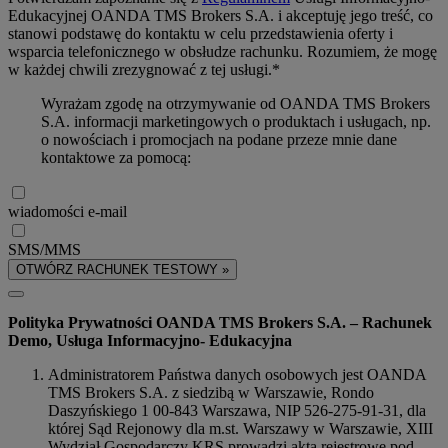
Edukacyjnej OANDA TMS Brokers S.A. i akceptuję jego treść, co
stanowi podstawę do kontaktu w celu przedstawienia oferty i
wsparcia telefonicznego w obsłudze rachunku. Rozumiem, że mogę
w każdej chwili zrezygnować z tej usługi.*
Wyrażam zgodę na otrzymywanie od OANDA TMS Brokers
S.A. informacji marketingowych o produktach i usługach, np.
o nowościach i promocjach na podane przeze mnie dane
kontaktowe za pomocą:
wiadomości e-mail
SMS/MMS
OTWÓRZ RACHUNEK TESTOWY »
Polityka Prywatności OANDA TMS Brokers S.A. – Rachunek
Demo, Usługa Informacyjno- Edukacyjna
Administratorem Państwa danych osobowych jest OANDA
TMS Brokers S.A. z siedzibą w Warszawie, Rondo
Daszyńskiego 1 00-843 Warszawa, NIP 526-275-91-31, dla
której Sąd Rejonowy dla m.st. Warszawy w Warszawie, XIII
Wydział Gospodarczy KRS prowadzi akta rejestrowe pod