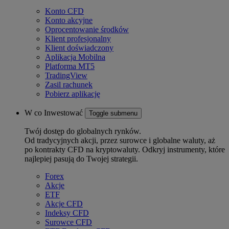
Konto CFD
Konto akcyjne
Oprocentowanie środków
Klient profesjonalny
Klient doświadczony
Aplikacja Mobilna
Platforma MT5
TradingView
Zasil rachunek
Pobierz aplikację
W co Inwestować
Toggle submenu
Twój dostęp do globalnych rynków.
Od tradycyjnych akcji, przez surowce i globalne waluty, aż
po kontrakty CFD na kryptowaluty. Odkryj instrumenty, które
najlepiej pasują do Twojej strategii.
Forex
Akcje
ETF
Akcje CFD
Indeksy CFD
Surowce CFD