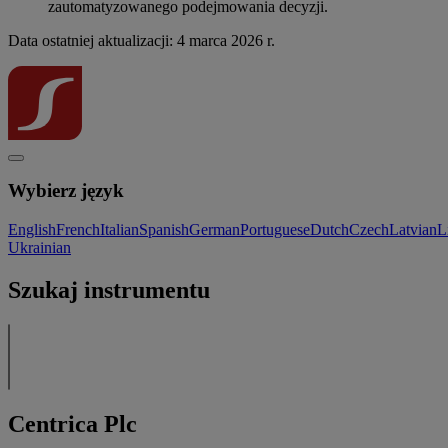
zautomatyzowanego podejmowania decyzji.
Data ostatniej aktualizacji: 4 marca 2026 r.
Wybierz język
English
French
Italian
Spanish
German
Portuguese
Dutch
Czech
Latvian
L
Ukrainian
Szukaj instrumentu
Centrica Plc