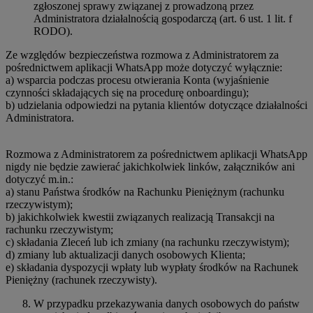
zgłoszonej sprawy związanej z prowadzoną przez
Administratora działalnością gospodarczą (art. 6 ust. 1 lit. f
RODO).
Ze względów bezpieczeństwa rozmowa z Administratorem za
pośrednictwem aplikacji WhatsApp może dotyczyć wyłącznie:
a) wsparcia podczas procesu otwierania Konta (wyjaśnienie
czynności składających się na procedurę onboardingu);
b) udzielania odpowiedzi na pytania klientów dotyczące działalności
Administratora.
Rozmowa z Administratorem za pośrednictwem aplikacji WhatsApp
nigdy nie będzie zawierać jakichkolwiek linków, załączników ani
dotyczyć m.in.:
a) stanu Państwa środków na Rachunku Pieniężnym (rachunku
rzeczywistym);
b) jakichkolwiek kwestii związanych realizacją Transakcji na
rachunku rzeczywistym;
c) składania Zleceń lub ich zmiany (na rachunku rzeczywistym);
d) zmiany lub aktualizacji danych osobowych Klienta;
e) składania dyspozycji wpłaty lub wypłaty środków na Rachunek
Pieniężny (rachunek rzeczywisty).
W przypadku przekazywania danych osobowych do państw