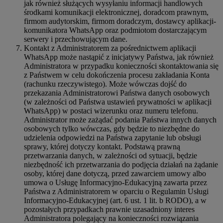
jak również służących wysyłaniu informacji handlowych
środkami komunikacji elektronicznej, doradcom prawnym,
firmom audytorskim, firmom doradczym, dostawcy aplikacji-
komunikatora WhatsApp oraz podmiotom dostarczającym
serwery i przechowującym dane.
Kontakt z Administratorem za pośrednictwem aplikacji
WhatsApp może nastąpić z inicjatywy Państwa, jak również
Administratora w przypadku konieczności skontaktowania się
z Państwem w celu dokończenia procesu zakładania Konta
(rachunku rzeczywistego). Może wówczas dojść do
przekazania Administratorowi Państwa danych osobowych
(w zależności od Państwa ustawień prywatności w aplikacji
WhatsApp) w postaci wizerunku oraz numeru telefonu.
Administrator może zażądać podania Państwa innych danych
osobowych tylko wówczas, gdy będzie to niezbędne do
udzielenia odpowiedzi na Państwa zapytanie lub obsługi
sprawy, której dotyczy kontakt. Podstawą prawną
przetwarzania danych, w zależności od sytuacji, będzie
niezbędność ich przetwarzania do podjęcia działań na żądanie
osoby, której dane dotyczą, przed zawarciem umowy albo
umowa o Usługę Informacyjno-Edukacyjną zawarta przez
Państwa z Administratorem w oparciu o Regulamin Usługi
Informacyjno-Edukacyjnej (art. 6 ust. 1 lit. b RODO), a w
pozostałych przypadkach prawnie uzasadniony interes
Administratora polegający na konieczności rozwiązania