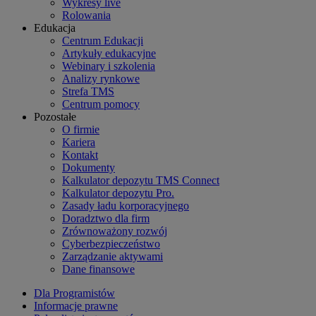
Wykresy live
Rolowania
Edukacja
Centrum Edukacji
Artykuły edukacyjne
Webinary i szkolenia
Analizy rynkowe
Strefa TMS
Centrum pomocy
Pozostałe
O firmie
Kariera
Kontakt
Dokumenty
Kalkulator depozytu TMS Connect
Kalkulator depozytu Pro.
Zasady ładu korporacyjnego
Doradztwo dla firm
Zrównoważony rozwój
Cyberbezpieczeństwo
Zarządzanie aktywami
Dane finansowe
Dla Programistów
Informacje prawne