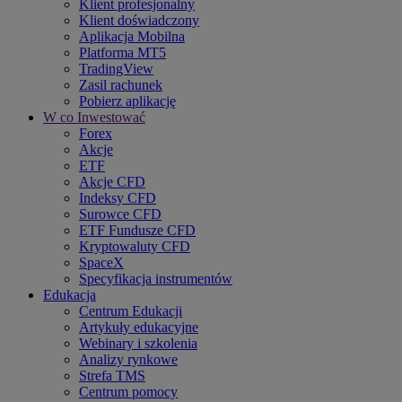
Klient profesjonalny
Klient doświadczony
Aplikacja Mobilna
Platforma MT5
TradingView
Zasil rachunek
Pobierz aplikację
W co Inwestować
Forex
Akcje
ETF
Akcje CFD
Indeksy CFD
Surowce CFD
ETF Fundusze CFD
Kryptowaluty CFD
SpaceX
Specyfikacja instrumentów
Edukacja
Centrum Edukacji
Artykuły edukacyjne
Webinary i szkolenia
Analizy rynkowe
Strefa TMS
Centrum pomocy