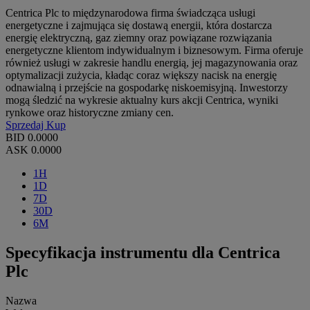
Centrica Plc to międzynarodowa firma świadcząca usługi
energetyczne i zajmująca się dostawą energii, która dostarcza
energię elektryczną, gaz ziemny oraz powiązane rozwiązania
energetyczne klientom indywidualnym i biznesowym. Firma oferuje
również usługi w zakresie handlu energią, jej magazynowania oraz
optymalizacji zużycia, kładąc coraz większy nacisk na energię
odnawialną i przejście na gospodarkę niskoemisyjną. Inwestorzy
mogą śledzić na wykresie aktualny kurs akcji Centrica, wyniki
rynkowe oraz historyczne zmiany cen.
Sprzedaj
Kup
BID
0.0000
ASK
0.0000
1H
1D
7D
30D
6M
Specyfikacja instrumentu dla Centrica
Plc
Nazwa