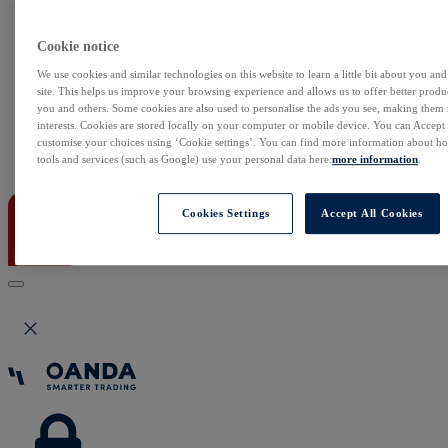
NonStop
Notowania Live
Sezon wyników w USA
Cookie notice
Skaner akcji
Kalendarz rynkowy
We use cookies and similar technologies on this website to learn a little bit about you an
site. This helps us improve your browsing experience and allows us to offer better produc
Zdarzenia korporacyjne
you and others. Some cookies are also used to personalise the ads you see, making them
Sentyment Klientów
interests. Cookies are stored locally on your computer or mobile device. You can Accept o
Rolowania
customise your choices using ‘Cookie settings’. You can find more information about 
tools and services (such as Google) use your personal data here:
more information
.
Kontakt
Cookies Settings
Accept All Cookies