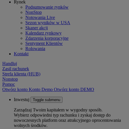
Rynek
Podsumowanie rynków
NonStop
Notowania Live
Sezon wyników w USA
Skaner akcji
Kalendarz rynkowy
Zdarzenia korporacyjne
Sentyment Klientów
Rolowania
Kontakt
Handluj
Zasil rachunek
Strefa klienta (HUB)
Nonstop
Pomoc
Otwórz konto
Konto
Demo
Otwórz konto DEMO
Inwestuj
Toggle submenu
Zarządzaj Twoim kapitałem w wygodny sposób.
Wybierz odpowiedni typ rachunku i zyskaj dostęp do
nowoczesnych platform oraz atrakcyjnego oprocentowania
wolnych środków.