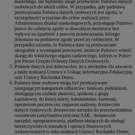
marketingu, nie będziemy mogli przetwarzać Państwa danych
osobowych do takich celów. W przypadku, gdy podstawą
przetwarzania Państwa danych osobowych jest zgoda, w
szczególności wyrażona dla celów realizacji przez
Administratora działań marketingowych, przysługuje Państwu
prawo do cofnięcia zgody w dowolnym momencie bez
wpływu na zgodność z prawem przetwarzania, którego
dokonano na podstawie zgody przed jej cofnięciem. W
przypadku uznania, że Państwa dane są przetwarzane
niezgodnie z wymogami prawnymi, możecie Państwo wnieść
skargę do właściwego organu nadzorczego, którym w Polsce
jest Prezes Urzędu Ochrony Danych Osobowych.
Podanie danych jest dobrowolne, lecz niezbędne dla zawarcia
a także realizacji Umowy o Usługę Informacyjno-Edukacyjną
oraz Umowy Rachunku Demo.
Państwa dane osobowe mogą być przekazywane
następującym kategoriom odbiorców: bankom, podmiotom
obsługującym szybkie płatności, spółkom z grupy
kapitałowej, do której należy Administrator, kurierom,
operatorom pocztowym, organom nadzoru, dostawcom
danych rynkowych, dostawcom narzędzi do przeciwdziałania
oszustwom (antyfraudowym) oraz AML, dostawcom
narzędzi, oprogramowania, platform służących do obsługi
nierzeczywistych transakcji i operacji finansowych
wykonywanych w toku realizacji Umowy Rachunku Demo,