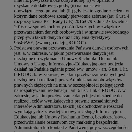
inne niż powyższe może odbywać się: (i) w oparciu o
uzyskanie dodatkowej zgody, (ii) na podstawie
obowiązującego prawa, lub (iii) gdy jest to zgodne z celem, w
którym dane osobowe zostały pierwotnie zebrane (art. 6 ust. 4
rozporządzenia PE i Rady (UE) 2016/679 z dnia 27 kwietnia
2016 r. w sprawie ochrony osób fizycznych w związku z
przetwarzaniem danych osobowych i w sprawie swobodnego
przepływu takich danych oraz uchylenia dyrektywy
95/46/WE, (zwanego dalej: „RODO”).
Podstawą prawną przetwarzania Państwa danych osobowych
jest: a. w zakresie, w jakim przetwarzanie danych jest
niezbędne do wykonania Umowy Rachunku Demo lub
Umowy o Usługę Informacyjno-Edukacyjną oraz podjęcia
działań na Pańskie żądanie przed ww. umów - art. 6 ust. 1 lit.
b RODO; b. w zakresie, w jakim przetwarzanie danych jest
niezbędne dla realizacji przez Administratora obowiązków
prawnych ciążących na nim, w szczególności polegających
na rozpatrywaniu reklamacji - art. 6 ust. 1 lit. c RODO; c. w
zakresie, w jakim przetwarzanie danych jest niezbędne do
realizacji celów wynikających z prawnie uzasadnionych
interesów Administratora, takich jak dochodzenie roszczeń
wynikających z zawartej Umowy o Usługę Informacyjno-
Edukacyjną lub Umowy Rachunku Demo, bezpieczeństwo,
przeciwdziałanie oszustwom czy marketing bezpośredni
Administratora lub kontakt z Państwem, gdy w szczególności