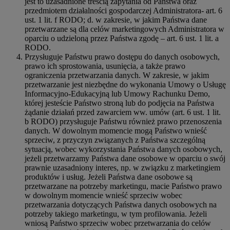
jest to uzasadnione treścią zapytania od Państwa oraz
przedmiotem działalności gospodarczej Administratora- art. 6
ust. 1 lit. f RODO; d. w zakresie, w jakim Państwa dane
przetwarzane są dla celów marketingowych Administratora w
oparciu o udzieloną przez Państwa zgodę – art. 6 ust. 1 lit. a
RODO.
Przysługuje Państwu prawo dostępu do danych osobowych,
prawo ich sprostowania, usunięcia, a także prawo
ograniczenia przetwarzania danych. W zakresie, w jakim
przetwarzanie jest niezbędne do wykonania Umowy o Usługę
Informacyjno-Edukacyjną lub Umowy Rachunku Demo,
której jesteście Państwo stroną lub do podjęcia na Państwa
żądanie działań przed zawarciem ww. umów (art. 6 ust. 1 lit.
b RODO) przysługuje Państwu również prawo przenoszenia
danych. W dowolnym momencie mogą Państwo wnieść
sprzeciw, z przyczyn związanych z Państwa szczególną
sytuacją, wobec wykorzystania Państwa danych osobowych,
jeżeli przetwarzamy Państwa dane osobowe w oparciu o swój
prawnie uzasadniony interes, np. w związku z marketingiem
produktów i usług. Jeżeli Państwa dane osobowe są
przetwarzane na potrzeby marketingu, macie Państwo prawo
w dowolnym momencie wnieść sprzeciw wobec
przetwarzania dotyczących Państwa danych osobowych na
potrzeby takiego marketingu, w tym profilowania. Jeżeli
wniosą Państwo sprzeciw wobec przetwarzania do celów