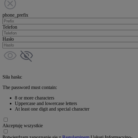
phone_prefix
Telefon
Hasło
Siła hasła:
The password must contain:
8 or more characters
Uppercase and lowercase letters
At least one digit and special character
Akceptuję wszystkie
Potwierdzam zapoznanie się z
Regulaminem
Usługi Informacyjno-