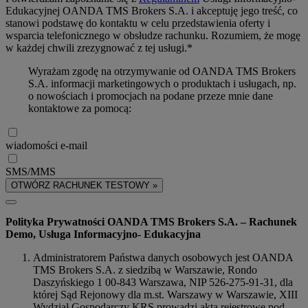
Edukacyjnej OANDA TMS Brokers S.A. i akceptuję jego treść, co
stanowi podstawę do kontaktu w celu przedstawienia oferty i
wsparcia telefonicznego w obsłudze rachunku. Rozumiem, że mogę
w każdej chwili zrezygnować z tej usługi.*
Wyrażam zgodę na otrzymywanie od OANDA TMS Brokers
S.A. informacji marketingowych o produktach i usługach, np.
o nowościach i promocjach na podane przeze mnie dane
kontaktowe za pomocą:
wiadomości e-mail
SMS/MMS
OTWÓRZ RACHUNEK TESTOWY »
Polityka Prywatności OANDA TMS Brokers S.A. – Rachunek
Demo, Usługa Informacyjno- Edukacyjna
Administratorem Państwa danych osobowych jest OANDA
TMS Brokers S.A. z siedzibą w Warszawie, Rondo
Daszyńskiego 1 00-843 Warszawa, NIP 526-275-91-31, dla
której Sąd Rejonowy dla m.st. Warszawy w Warszawie, XIII
Wydział Gospodarczy KRS prowadzi akta rejestrowe pod