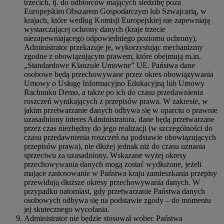
trzecich, tj. do odbiorców mających siedzibę poza
Europejskim Obszarem Gospodarczym lub Szwajcarią, w
krajach, które według Komisji Europejskiej nie zapewniają
wystarczającej ochrony danych (kraje trzecie
niezapewniającego odpowiedniego poziomu ochrony),
Administrator przekazuje je, wykorzystując mechanizmy
zgodne z obowiązującym prawem, które obejmują m.in.
„Standardowe Klauzule Umowne” UE. Państwa dane
osobowe będą przechowywane przez okres obowiązywania
Umowy o Usługę Informacyjno Edukacyjną lub Umowy
Rachunku Demo, a także po ich do czasu przedawnienia
roszczeń wynikających z przepisów prawa. W zakresie, w
jakim przetwarzanie danych odbywa się w oparciu o prawnie
uzasadniony interes Administratora, dane będą przetwarzane
przez czas niezbędny do jego realizacji (w szczególności do
czasu przedawnienia roszczeń na podstawie obowiązujących
przepisów prawa), nie dłużej jednak niż do czasu uznania
sprzeciwu za uzasadniony. Wskazane wyżej okresy
przechowywania danych mogą zostać wydłużone, jeżeli
mające zastosowanie w Państwa kraju zamieszkania przepisy
przewidują dłuższe okresy przechowywania danych. W
przypadku natomiast, gdy przetwarzanie Państwa danych
osobowych odbywa się na podstawie zgody – do momentu
jej skutecznego wycofania.
Administrator nie będzie stosował wobec Państwa