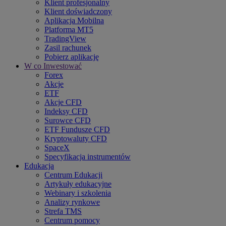
Klient profesjonalny
Klient doświadczony
Aplikacja Mobilna
Platforma MT5
TradingView
Zasil rachunek
Pobierz aplikację
W co Inwestować
Forex
Akcje
ETF
Akcje CFD
Indeksy CFD
Surowce CFD
ETF Fundusze CFD
Kryptowaluty CFD
SpaceX
Specyfikacja instrumentów
Edukacja
Centrum Edukacji
Artykuły edukacyjne
Webinary i szkolenia
Analizy rynkowe
Strefa TMS
Centrum pomocy