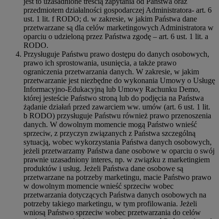
jest to uzasadnione treścią zapytania od Państwa oraz
przedmiotem działalności gospodarczej Administratora- art. 6
ust. 1 lit. f RODO; d. w zakresie, w jakim Państwa dane
przetwarzane są dla celów marketingowych Administratora w
oparciu o udzieloną przez Państwa zgodę – art. 6 ust. 1 lit. a
RODO.
Przysługuje Państwu prawo dostępu do danych osobowych,
prawo ich sprostowania, usunięcia, a także prawo
ograniczenia przetwarzania danych. W zakresie, w jakim
przetwarzanie jest niezbędne do wykonania Umowy o Usługę
Informacyjno-Edukacyjną lub Umowy Rachunku Demo,
której jesteście Państwo stroną lub do podjęcia na Państwa
żądanie działań przed zawarciem ww. umów (art. 6 ust. 1 lit.
b RODO) przysługuje Państwu również prawo przenoszenia
danych. W dowolnym momencie mogą Państwo wnieść
sprzeciw, z przyczyn związanych z Państwa szczególną
sytuacją, wobec wykorzystania Państwa danych osobowych,
jeżeli przetwarzamy Państwa dane osobowe w oparciu o swój
prawnie uzasadniony interes, np. w związku z marketingiem
produktów i usług. Jeżeli Państwa dane osobowe są
przetwarzane na potrzeby marketingu, macie Państwo prawo
w dowolnym momencie wnieść sprzeciw wobec
przetwarzania dotyczących Państwa danych osobowych na
potrzeby takiego marketingu, w tym profilowania. Jeżeli
wniosą Państwo sprzeciw wobec przetwarzania do celów