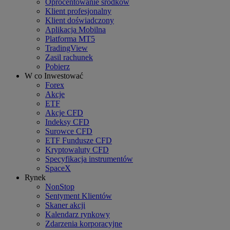
Oprocentowanie środków
Klient profesjonalny
Klient doświadczony
Aplikacja Mobilna
Platforma MT5
TradingView
Zasil rachunek
Pobierz
W co Inwestować
Forex
Akcje
ETF
Akcje CFD
Indeksy CFD
Surowce CFD
ETF Fundusze CFD
Kryptowaluty CFD
Specyfikacja instrumentów
SpaceX
Rynek
NonStop
Sentyment Klientów
Skaner akcji
Kalendarz rynkowy
Zdarzenia korporacyjne