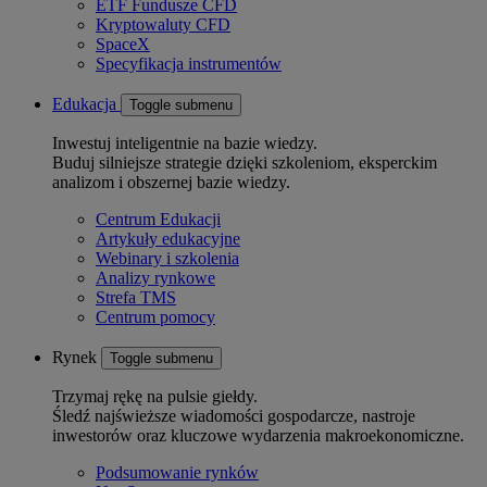
ETF Fundusze CFD
Kryptowaluty CFD
SpaceX
Specyfikacja instrumentów
Edukacja
Toggle submenu
Inwestuj inteligentnie na bazie wiedzy.
Buduj silniejsze strategie dzięki szkoleniom, eksperckim
analizom i obszernej bazie wiedzy.
Centrum Edukacji
Artykuły edukacyjne
Webinary i szkolenia
Analizy rynkowe
Strefa TMS
Centrum pomocy
Rynek
Toggle submenu
Trzymaj rękę na pulsie giełdy.
Śledź najświeższe wiadomości gospodarcze, nastroje
inwestorów oraz kluczowe wydarzenia makroekonomiczne.
Podsumowanie rynków