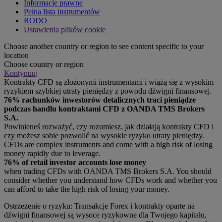
Informacje prawne
Pełna lista instrumentów
RODO
Ustawienia plików cookie
Choose another country or region to see content specific to your
location
Choose country or region
Kontynuuj
Kontrakty CFD są złożonymi instrumentami i wiążą się z wysokim
ryzykiem szybkiej utraty pieniędzy z powodu dźwigni finansowej.
76% rachunków inwestorów detalicznych traci pieniądze
podczas handlu kontraktami CFD z OANDA TMS Brokers
S.A.
Powinieneś rozważyć, czy rozumiesz, jak działają kontrakty CFD i
czy możesz sobie pozwolić na wysokie ryzyko utraty pieniędzy.
CFDs are complex instruments and come with a high risk of losing
money rapidly due to leverage.
76% of retail investor accounts lose money
when trading CFDs with OANDA TMS Brokers S.A. You should
consider whether you understand how CFDs work and whether you
can afford to take the high risk of losing your money.
Ostrzeżenie o ryzyku: Transakcje Forex i kontrakty oparte na
dźwigni finansowej są wysoce ryzykowne dla Twojego kapitału,