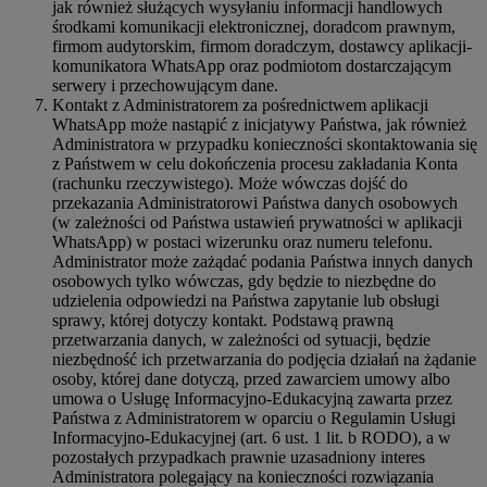
jak również służących wysyłaniu informacji handlowych
środkami komunikacji elektronicznej, doradcom prawnym,
firmom audytorskim, firmom doradczym, dostawcy aplikacji-
komunikatora WhatsApp oraz podmiotom dostarczającym
serwery i przechowującym dane.
Kontakt z Administratorem za pośrednictwem aplikacji
WhatsApp może nastąpić z inicjatywy Państwa, jak również
Administratora w przypadku konieczności skontaktowania się
z Państwem w celu dokończenia procesu zakładania Konta
(rachunku rzeczywistego). Może wówczas dojść do
przekazania Administratorowi Państwa danych osobowych
(w zależności od Państwa ustawień prywatności w aplikacji
WhatsApp) w postaci wizerunku oraz numeru telefonu.
Administrator może zażądać podania Państwa innych danych
osobowych tylko wówczas, gdy będzie to niezbędne do
udzielenia odpowiedzi na Państwa zapytanie lub obsługi
sprawy, której dotyczy kontakt. Podstawą prawną
przetwarzania danych, w zależności od sytuacji, będzie
niezbędność ich przetwarzania do podjęcia działań na żądanie
osoby, której dane dotyczą, przed zawarciem umowy albo
umowa o Usługę Informacyjno-Edukacyjną zawarta przez
Państwa z Administratorem w oparciu o Regulamin Usługi
Informacyjno-Edukacyjnej (art. 6 ust. 1 lit. b RODO), a w
pozostałych przypadkach prawnie uzasadniony interes
Administratora polegający na konieczności rozwiązania