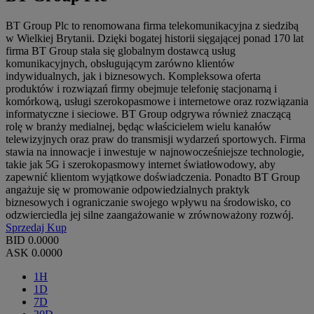
BT Group Plc to renomowana firma telekomunikacyjna z siedzibą
w Wielkiej Brytanii. Dzięki bogatej historii sięgającej ponad 170 lat
firma BT Group stała się globalnym dostawcą usług
komunikacyjnych, obsługującym zarówno klientów
indywidualnych, jak i biznesowych. Kompleksowa oferta
produktów i rozwiązań firmy obejmuje telefonię stacjonarną i
komórkową, usługi szerokopasmowe i internetowe oraz rozwiązania
informatyczne i sieciowe. BT Group odgrywa również znaczącą
rolę w branży medialnej, będąc właścicielem wielu kanałów
telewizyjnych oraz praw do transmisji wydarzeń sportowych. Firma
stawia na innowacje i inwestuje w najnowocześniejsze technologie,
takie jak 5G i szerokopasmowy internet światłowodowy, aby
zapewnić klientom wyjątkowe doświadczenia. Ponadto BT Group
angażuje się w promowanie odpowiedzialnych praktyk
biznesowych i ograniczanie swojego wpływu na środowisko, co
odzwierciedla jej silne zaangażowanie w zrównoważony rozwój.
Sprzedaj
Kup
BID
0.0000
ASK
0.0000
1H
1D
7D