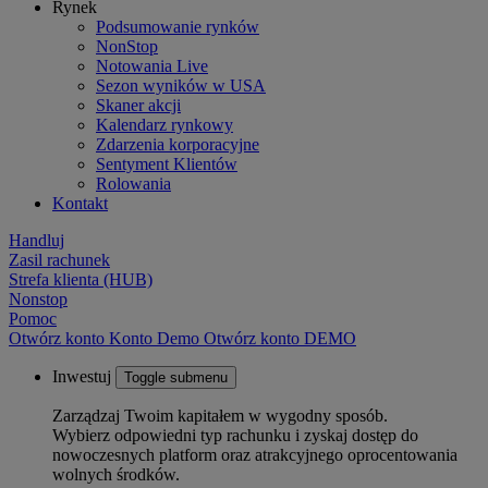
Rynek
Podsumowanie rynków
NonStop
Notowania Live
Sezon wyników w USA
Skaner akcji
Kalendarz rynkowy
Zdarzenia korporacyjne
Sentyment Klientów
Rolowania
Kontakt
Handluj
Zasil rachunek
Strefa klienta (HUB)
Nonstop
Pomoc
Otwórz konto
Konto
Demo
Otwórz konto DEMO
Inwestuj
Toggle submenu
Zarządzaj Twoim kapitałem w wygodny sposób.
Wybierz odpowiedni typ rachunku i zyskaj dostęp do
nowoczesnych platform oraz atrakcyjnego oprocentowania
wolnych środków.