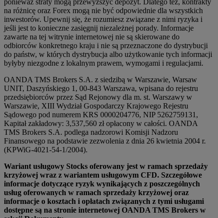
ponieważ straty mogą przewyższyć depozyt. Dlatego też, kontrakty
na różnicę oraz Forex mogą nie być odpowiednie dla wszystkich
inwestorów. Upewnij się, że rozumiesz związane z nimi ryzyka i
jeśli jest to konieczne zasięgnij niezależnej porady. Informacje
zawarte na tej witrynie internetowej nie są skierowane do
odbiorców konkretnego kraju i nie są przeznaczone do dystrybucji
do państw, w których dystrybucja albo użytkowanie tych informacji
byłyby niezgodne z lokalnym prawem, wymogami i regulacjami.
OANDA TMS Brokers S.A. z siedzibą w Warszawie, Warsaw
UNIT, Daszyńskiego 1, 00-843 Warszawa, wpisana do rejestru
przedsiębiorców przez Sąd Rejonowy dla m. st. Warszawy w
Warszawie, XIII Wydział Gospodarczy Krajowego Rejestru
Sądowego pod numerem KRS 0000204776, NIP 5262759131,
Kapitał zakładowy: 3,537,560 zł opłacony w całości. OANDA
TMS Brokers S.A. podlega nadzorowi Komisji Nadzoru
Finansowego na podstawie zezwolenia z dnia 26 kwietnia 2004 r.
(KPWiG-4021-54-1/2004).
Wariant usługowy Stocks oferowany jest w ramach sprzedaży
krzyżowej wraz z wariantem usługowym CFD. Szczegółowe
informacje dotyczące ryzyk wynikających z poszczególnych
usług oferowanych w ramach sprzedaży krzyżowej oraz
informacje o kosztach i opłatach związanych z tymi usługami
dostępne są na stronie internetowej OANDA TMS Brokers w