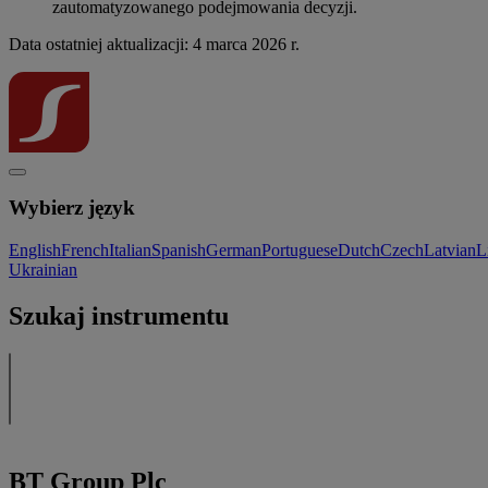
zautomatyzowanego podejmowania decyzji.
Data ostatniej aktualizacji: 4 marca 2026 r.
Wybierz język
English
French
Italian
Spanish
German
Portuguese
Dutch
Czech
Latvian
L
Ukrainian
Szukaj instrumentu
BT Group Plc