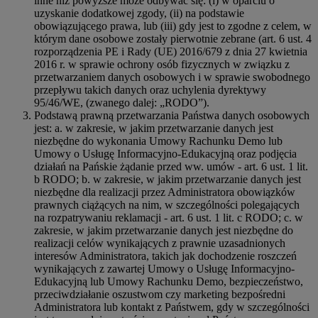
inne niż powyższe może odbywać się: (i) w oparciu o
uzyskanie dodatkowej zgody, (ii) na podstawie
obowiązującego prawa, lub (iii) gdy jest to zgodne z celem, w
którym dane osobowe zostały pierwotnie zebrane (art. 6 ust. 4
rozporządzenia PE i Rady (UE) 2016/679 z dnia 27 kwietnia
2016 r. w sprawie ochrony osób fizycznych w związku z
przetwarzaniem danych osobowych i w sprawie swobodnego
przepływu takich danych oraz uchylenia dyrektywy
95/46/WE, (zwanego dalej: „RODO”).
Podstawą prawną przetwarzania Państwa danych osobowych
jest: a. w zakresie, w jakim przetwarzanie danych jest
niezbędne do wykonania Umowy Rachunku Demo lub
Umowy o Usługę Informacyjno-Edukacyjną oraz podjęcia
działań na Pańskie żądanie przed ww. umów - art. 6 ust. 1 lit.
b RODO; b. w zakresie, w jakim przetwarzanie danych jest
niezbędne dla realizacji przez Administratora obowiązków
prawnych ciążących na nim, w szczególności polegających
na rozpatrywaniu reklamacji - art. 6 ust. 1 lit. c RODO; c. w
zakresie, w jakim przetwarzanie danych jest niezbędne do
realizacji celów wynikających z prawnie uzasadnionych
interesów Administratora, takich jak dochodzenie roszczeń
wynikających z zawartej Umowy o Usługę Informacyjno-
Edukacyjną lub Umowy Rachunku Demo, bezpieczeństwo,
przeciwdziałanie oszustwom czy marketing bezpośredni
Administratora lub kontakt z Państwem, gdy w szczególności