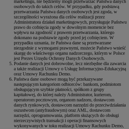
marketingu, nie będziemy mogli przetwarzać Państwa danych
osobowych do takich celów. W przypadku, gdy podstawą
przetwarzania Państwa danych osobowych jest zgoda, w
szczególności wyrażona dla celów realizacji przez
Administratora działań marketingowych, przysługuje Państwu
prawo do cofnięcia zgody w dowolnym momencie bez
wpływu na zgodność z prawem przetwarzania, którego
dokonano na podstawie zgody przed jej cofnięciem. W
przypadku uznania, że Państwa dane są przetwarzane
niezgodnie z wymogami prawnymi, możecie Państwo wnieść
skargę do właściwego organu nadzorczego, którym w Polsce
jest Prezes Urzędu Ochrony Danych Osobowych.
Podanie danych jest dobrowolne, lecz niezbędne dla zawarcia
a także realizacji Umowy o Usługę Informacyjno-Edukacyjną
oraz Umowy Rachunku Demo.
Państwa dane osobowe mogą być przekazywane
następującym kategoriom odbiorców: bankom, podmiotom
obsługującym szybkie płatności, spółkom z grupy
kapitałowej, do której należy Administrator, kurierom,
operatorom pocztowym, organom nadzoru, dostawcom
danych rynkowych, dostawcom narzędzi do przeciwdziałania
oszustwom (antyfraudowym) oraz AML, dostawcom
narzędzi, oprogramowania, platform służących do obsługi
nierzeczywistych transakcji i operacji finansowych
wykonywanych w toku realizacji Umowy Rachunku Demo,