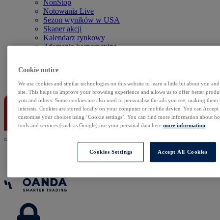
NonStop
Notowania Live
Sezon wyników w USA
Skaner akcji
Kalendarz rynkowy
Zdarzenia korporacyjne
Sentyment Klientów
Rolowania
Cookie notice
Kontakt
We use cookies and similar technologies on this website to learn a little bit about you an
site. This helps us improve your browsing experience and allows us to offer better produc
you and others. Some cookies are also used to personalise the ads you see, making them
interests. Cookies are stored locally on your computer or mobile device. You can Accept o
customise your choices using ‘Cookie settings’. You can find more information about 
tools and services (such as Google) use your personal data here:
more information
.
Cookies Settings
Accept All Cookies