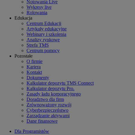
Notowania Live
Wykresy live
Rolowania
Edukacja
Centrum Edukacji
Artykuły edukacyjne
Webinary i szkolenia
Analizy rynkowe
Strefa TMS
Centrum pomocy
Pozostałe
O firmie
Kariera
Kontakt
Dokumenty
Kalkulator depozytu TMS Connect
Kalkulator depozytu Pro.
Zasady ładu korporacyjnego
Doradztwo dla firm
Zrównoważony rozwój
Cyberbezpieczeństwo
Zarządzanie aktywami
Dane finansowe
Dla Programistów