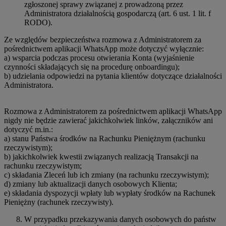
zgłoszonej sprawy związanej z prowadzoną przez
Administratora działalnością gospodarczą (art. 6 ust. 1 lit. f
RODO).
Ze względów bezpieczeństwa rozmowa z Administratorem za
pośrednictwem aplikacji WhatsApp może dotyczyć wyłącznie:
a) wsparcia podczas procesu otwierania Konta (wyjaśnienie
czynności składających się na procedurę onboardingu);
b) udzielania odpowiedzi na pytania klientów dotyczące działalności
Administratora.
Rozmowa z Administratorem za pośrednictwem aplikacji WhatsApp
nigdy nie będzie zawierać jakichkolwiek linków, załączników ani
dotyczyć m.in.:
a) stanu Państwa środków na Rachunku Pieniężnym (rachunku
rzeczywistym);
b) jakichkolwiek kwestii związanych realizacją Transakcji na
rachunku rzeczywistym;
c) składania Zleceń lub ich zmiany (na rachunku rzeczywistym);
d) zmiany lub aktualizacji danych osobowych Klienta;
e) składania dyspozycji wpłaty lub wypłaty środków na Rachunek
Pieniężny (rachunek rzeczywisty).
W przypadku przekazywania danych osobowych do państw