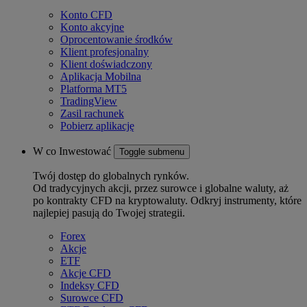
Konto CFD
Konto akcyjne
Oprocentowanie środków
Klient profesjonalny
Klient doświadczony
Aplikacja Mobilna
Platforma MT5
TradingView
Zasil rachunek
Pobierz aplikację
W co Inwestować
Toggle submenu
Twój dostęp do globalnych rynków.
Od tradycyjnych akcji, przez surowce i globalne waluty, aż
po kontrakty CFD na kryptowaluty. Odkryj instrumenty, które
najlepiej pasują do Twojej strategii.
Forex
Akcje
ETF
Akcje CFD
Indeksy CFD
Surowce CFD