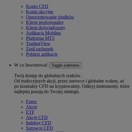
Konto CFD
Konto akcyjne
Oprocentowanie środków
Klient profesjonalny
Klient doświadczony
Aplikacja Mobilna
Platforma MT5
TradingView
Zasil rachunek
Pobierz aplikację
W co Inwestować
Toggle submenu
Twój dostęp do globalnych rynków.
Od tradycyjnych akcji, przez surowce i globalne waluty, aż
po kontrakty CFD na kryptowaluty. Odkryj instrumenty, które
najlepiej pasują do Twojej strategii.
Forex
Akcje
ETF
Akcje CFD
Indeksy CFD
Surowce CFD