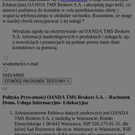
Edukacyjnej OANDA TMS Brokers S.A. i akceptuję jego treść, co
stanowi podstawę do kontaktu w celu przedstawienia oferty i
wsparcia telefonicznego w obsłudze rachunku. Rozumiem, że mogę
w każdej chwili zrezygnować z tej usługi.*
Wyrażam zgodę na otrzymywanie od OANDA TMS Brokers
S.A. informacji marketingowych o produktach i usługach, np.
o nowościach i promocjach na podane przeze mnie dane
kontaktowe za pomocą:
wiadomości e-mail
SMS/MMS
OTWÓRZ RACHUNEK TESTOWY »
Polityka Prywatności OANDA TMS Brokers S.A. – Rachunek
Demo, Usługa Informacyjno- Edukacyjna
Administratorem Państwa danych osobowych jest OANDA
TMS Brokers S.A. z siedzibą w Warszawie, Rondo
Daszyńskiego 1 00-843 Warszawa, NIP 526-275-91-31, dla
której Sąd Rejonowy dla m.st. Warszawy w Warszawie, XIII
Wydział Gospodarczy KRS prowadzi akta rejestrowe pod