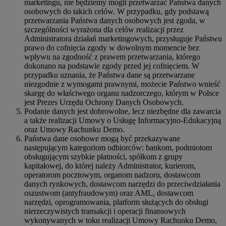
marketingu, nie będziemy mogli przetwarzać Państwa danych
osobowych do takich celów. W przypadku, gdy podstawą
przetwarzania Państwa danych osobowych jest zgoda, w
szczególności wyrażona dla celów realizacji przez
Administratora działań marketingowych, przysługuje Państwu
prawo do cofnięcia zgody w dowolnym momencie bez
wpływu na zgodność z prawem przetwarzania, którego
dokonano na podstawie zgody przed jej cofnięciem. W
przypadku uznania, że Państwa dane są przetwarzane
niezgodnie z wymogami prawnymi, możecie Państwo wnieść
skargę do właściwego organu nadzorczego, którym w Polsce
jest Prezes Urzędu Ochrony Danych Osobowych.
Podanie danych jest dobrowolne, lecz niezbędne dla zawarcia
a także realizacji Umowy o Usługę Informacyjno-Edukacyjną
oraz Umowy Rachunku Demo.
Państwa dane osobowe mogą być przekazywane
następującym kategoriom odbiorców: bankom, podmiotom
obsługującym szybkie płatności, spółkom z grupy
kapitałowej, do której należy Administrator, kurierom,
operatorom pocztowym, organom nadzoru, dostawcom
danych rynkowych, dostawcom narzędzi do przeciwdziałania
oszustwom (antyfraudowym) oraz AML, dostawcom
narzędzi, oprogramowania, platform służących do obsługi
nierzeczywistych transakcji i operacji finansowych
wykonywanych w toku realizacji Umowy Rachunku Demo,