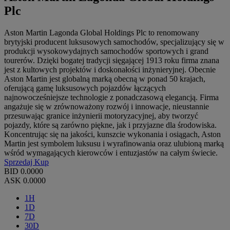
Plc
Aston Martin Lagonda Global Holdings Plc to renomowany
brytyjski producent luksusowych samochodów, specjalizujący się w
produkcji wysokowydajnych samochodów sportowych i grand
tourerów. Dzięki bogatej tradycji sięgającej 1913 roku firma znana
jest z kultowych projektów i doskonałości inżynieryjnej. Obecnie
Aston Martin jest globalną marką obecną w ponad 50 krajach,
oferującą gamę luksusowych pojazdów łączących
najnowocześniejsze technologie z ponadczasową elegancją. Firma
angażuje się w zrównoważony rozwój i innowacje, nieustannie
przesuwając granice inżynierii motoryzacyjnej, aby tworzyć
pojazdy, które są zarówno piękne, jak i przyjazne dla środowiska.
Koncentrując się na jakości, kunszcie wykonania i osiągach, Aston
Martin jest symbolem luksusu i wyrafinowania oraz ulubioną marką
wśród wymagających kierowców i entuzjastów na całym świecie.
Sprzedaj
Kup
BID
0.0000
ASK
0.0000
1H
1D
7D
30D