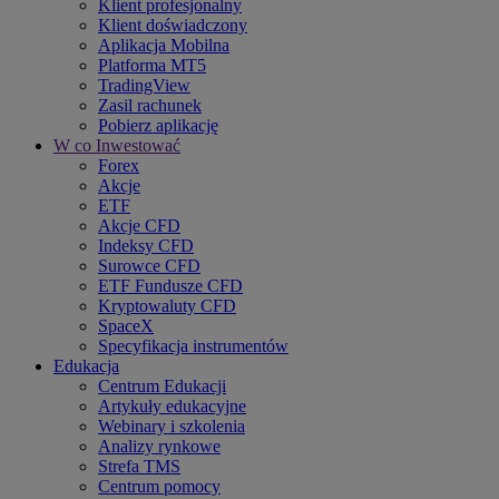
Klient profesjonalny
Klient doświadczony
Aplikacja Mobilna
Platforma MT5
TradingView
Zasil rachunek
Pobierz aplikację
W co Inwestować
Forex
Akcje
ETF
Akcje CFD
Indeksy CFD
Surowce CFD
ETF Fundusze CFD
Kryptowaluty CFD
SpaceX
Specyfikacja instrumentów
Edukacja
Centrum Edukacji
Artykuły edukacyjne
Webinary i szkolenia
Analizy rynkowe
Strefa TMS
Centrum pomocy