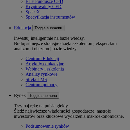
ETF Fundusze CFD
Kryptowaluty CFD
SpaceX
Specyfikacja instrumentów
Edukacja
Toggle submenu
Inwestuj inteligentnie na bazie wiedzy.
Buduj silniejsze strategie dzięki szkoleniom, eksperckim
analizom i obszernej bazie wiedzy.
Centrum Edukacji
Artykuły edukacyjne
Webinary i szkolenia
Analizy rynkowe
Strefa TMS
Centrum pomocy
Rynek
Toggle submenu
Trzymaj rękę na pulsie giełdy.
Śledź najświeższe wiadomości gospodarcze, nastroje
inwestorów oraz kluczowe wydarzenia makroekonomiczne.
Podsumowanie rynków