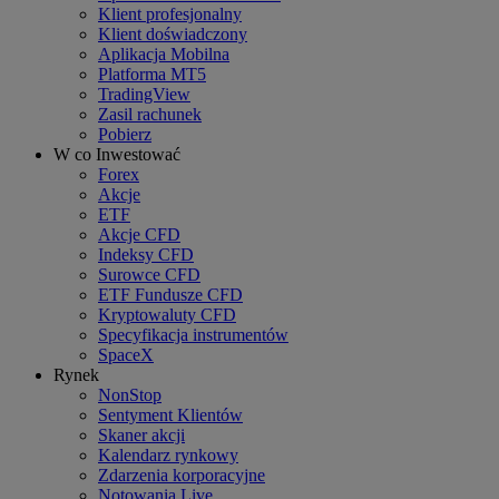
Klient profesjonalny
Klient doświadczony
Aplikacja Mobilna
Platforma MT5
TradingView
Zasil rachunek
Pobierz
W co Inwestować
Forex
Akcje
ETF
Akcje CFD
Indeksy CFD
Surowce CFD
ETF Fundusze CFD
Kryptowaluty CFD
Specyfikacja instrumentów
SpaceX
Rynek
NonStop
Sentyment Klientów
Skaner akcji
Kalendarz rynkowy
Zdarzenia korporacyjne
Notowania Live