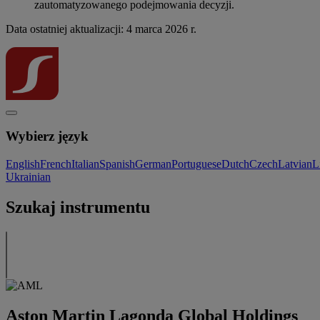
zautomatyzowanego podejmowania decyzji.
Data ostatniej aktualizacji: 4 marca 2026 r.
Wybierz język
English
French
Italian
Spanish
German
Portuguese
Dutch
Czech
Latvian
L
Ukrainian
Szukaj instrumentu
Aston Martin Lagonda Global Holdings