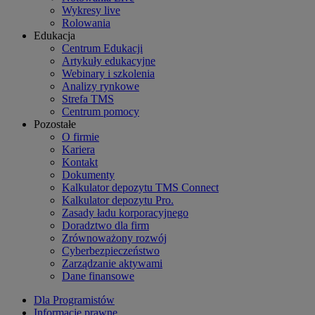
Wykresy live
Rolowania
Edukacja
Centrum Edukacji
Artykuły edukacyjne
Webinary i szkolenia
Analizy rynkowe
Strefa TMS
Centrum pomocy
Pozostałe
O firmie
Kariera
Kontakt
Dokumenty
Kalkulator depozytu TMS Connect
Kalkulator depozytu Pro.
Zasady ładu korporacyjnego
Doradztwo dla firm
Zrównoważony rozwój
Cyberbezpieczeństwo
Zarządzanie aktywami
Dane finansowe
Dla Programistów
Informacje prawne