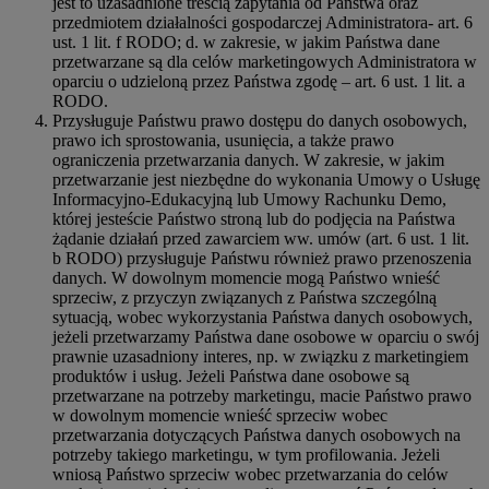
jest to uzasadnione treścią zapytania od Państwa oraz
przedmiotem działalności gospodarczej Administratora- art. 6
ust. 1 lit. f RODO; d. w zakresie, w jakim Państwa dane
przetwarzane są dla celów marketingowych Administratora w
oparciu o udzieloną przez Państwa zgodę – art. 6 ust. 1 lit. a
RODO.
Przysługuje Państwu prawo dostępu do danych osobowych,
prawo ich sprostowania, usunięcia, a także prawo
ograniczenia przetwarzania danych. W zakresie, w jakim
przetwarzanie jest niezbędne do wykonania Umowy o Usługę
Informacyjno-Edukacyjną lub Umowy Rachunku Demo,
której jesteście Państwo stroną lub do podjęcia na Państwa
żądanie działań przed zawarciem ww. umów (art. 6 ust. 1 lit.
b RODO) przysługuje Państwu również prawo przenoszenia
danych. W dowolnym momencie mogą Państwo wnieść
sprzeciw, z przyczyn związanych z Państwa szczególną
sytuacją, wobec wykorzystania Państwa danych osobowych,
jeżeli przetwarzamy Państwa dane osobowe w oparciu o swój
prawnie uzasadniony interes, np. w związku z marketingiem
produktów i usług. Jeżeli Państwa dane osobowe są
przetwarzane na potrzeby marketingu, macie Państwo prawo
w dowolnym momencie wnieść sprzeciw wobec
przetwarzania dotyczących Państwa danych osobowych na
potrzeby takiego marketingu, w tym profilowania. Jeżeli
wniosą Państwo sprzeciw wobec przetwarzania do celów