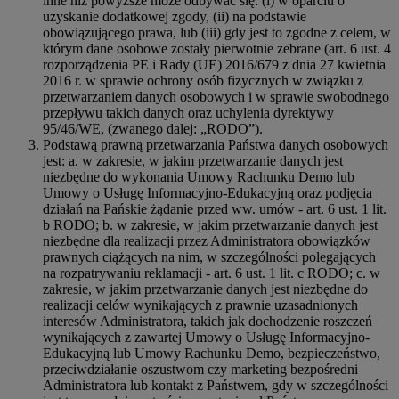
inne niż powyższe może odbywać się: (i) w oparciu o
uzyskanie dodatkowej zgody, (ii) na podstawie
obowiązującego prawa, lub (iii) gdy jest to zgodne z celem, w
którym dane osobowe zostały pierwotnie zebrane (art. 6 ust. 4
rozporządzenia PE i Rady (UE) 2016/679 z dnia 27 kwietnia
2016 r. w sprawie ochrony osób fizycznych w związku z
przetwarzaniem danych osobowych i w sprawie swobodnego
przepływu takich danych oraz uchylenia dyrektywy
95/46/WE, (zwanego dalej: „RODO”).
Podstawą prawną przetwarzania Państwa danych osobowych
jest: a. w zakresie, w jakim przetwarzanie danych jest
niezbędne do wykonania Umowy Rachunku Demo lub
Umowy o Usługę Informacyjno-Edukacyjną oraz podjęcia
działań na Pańskie żądanie przed ww. umów - art. 6 ust. 1 lit.
b RODO; b. w zakresie, w jakim przetwarzanie danych jest
niezbędne dla realizacji przez Administratora obowiązków
prawnych ciążących na nim, w szczególności polegających
na rozpatrywaniu reklamacji - art. 6 ust. 1 lit. c RODO; c. w
zakresie, w jakim przetwarzanie danych jest niezbędne do
realizacji celów wynikających z prawnie uzasadnionych
interesów Administratora, takich jak dochodzenie roszczeń
wynikających z zawartej Umowy o Usługę Informacyjno-
Edukacyjną lub Umowy Rachunku Demo, bezpieczeństwo,
przeciwdziałanie oszustwom czy marketing bezpośredni
Administratora lub kontakt z Państwem, gdy w szczególności