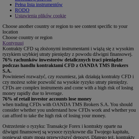
Pełna lista instrumentów
RODO
Ustawienia plików cookie
Choose another country or region to see content specific to your
location
Choose country or region
Kontynuuj
Kontrakty CFD są złożonymi instrumentami i wiążą się z wysokim
ryzykiem szybkiej utraty pieniędzy z powodu dźwigni finansowej.
76% rachunków inwestorów detalicznych traci pieniądze
podczas handlu kontraktami CFD z OANDA TMS Brokers
S.A.
Powinieneś rozważyć, czy rozumiesz, jak działają kontrakty CFD i
czy możesz sobie pozwolić na wysokie ryzyko utraty pieniędzy.
CFDs are complex instruments and come with a high risk of losing
money rapidly due to leverage.
76% of retail investor accounts lose money
when trading CFDs with OANDA TMS Brokers S.A. You should
consider whether you understand how CFDs work and whether you
can afford to take the high risk of losing your money.
Ostrzeżenie o ryzyku: Transakcje Forex i kontrakty oparte na
dźwigni finansowej są wysoce ryzykowne dla Twojego kapitału,
ponieważ straty mogą przewyższyć depozyt. Dlatego też, kontrakty