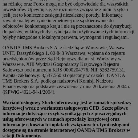
na różnicę oraz Forex mogą nie być odpowiednie dla wszystkich
inwestorów. Upewnij się, że rozumiesz związane z nimi ryzyka i
jeśli jest to konieczne zasięgnij niezależnej porady. Informacje
zawarte na tej witrynie internetowej nie są skierowane do
odbiorców konkretnego kraju i nie są przeznaczone do dystrybucji
do państw, w których dystrybucja albo użytkowanie tych informacji
byłyby niezgodne z lokalnym prawem, wymogami i regulacjami.
OANDA TMS Brokers S.A. z siedzibą w Warszawie, Warsaw
UNIT, Daszyńskiego 1, 00-843 Warszawa, wpisana do rejestru
przedsiębiorców przez Sąd Rejonowy dla m. st. Warszawy w
Warszawie, XIII Wydział Gospodarczy Krajowego Rejestru
Sądowego pod numerem KRS 0000204776, NIP 5262759131,
Kapitał zakładowy: 3,537,560 zł opłacony w całości. OANDA
TMS Brokers S.A. podlega nadzorowi Komisji Nadzoru
Finansowego na podstawie zezwolenia z dnia 26 kwietnia 2004 r.
(KPWiG-4021-54-1/2004).
Wariant usługowy Stocks oferowany jest w ramach sprzedaży
krzyżowej wraz z wariantem usługowym CFD. Szczegółowe
informacje dotyczące ryzyk wynikających z poszczególnych
usług oferowanych w ramach sprzedaży krzyżowej oraz
informacje o kosztach i opłatach związanych z tymi usługami
dostępne są na stronie internetowej OANDA TMS Brokers w
sekcji Dokumenty.