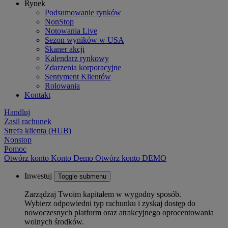
Rynek
Podsumowanie rynków
NonStop
Notowania Live
Sezon wyników w USA
Skaner akcji
Kalendarz rynkowy
Zdarzenia korporacyjne
Sentyment Klientów
Rolowania
Kontakt
Handluj
Zasil rachunek
Strefa klienta (HUB)
Nonstop
Pomoc
Otwórz konto
Konto
Demo
Otwórz konto DEMO
Inwestuj
Toggle submenu
Zarządzaj Twoim kapitałem w wygodny sposób.
Wybierz odpowiedni typ rachunku i zyskaj dostęp do
nowoczesnych platform oraz atrakcyjnego oprocentowania
wolnych środków.