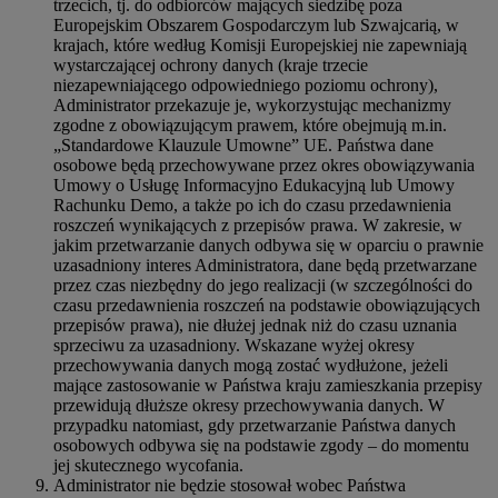
trzecich, tj. do odbiorców mających siedzibę poza
Europejskim Obszarem Gospodarczym lub Szwajcarią, w
krajach, które według Komisji Europejskiej nie zapewniają
wystarczającej ochrony danych (kraje trzecie
niezapewniającego odpowiedniego poziomu ochrony),
Administrator przekazuje je, wykorzystując mechanizmy
zgodne z obowiązującym prawem, które obejmują m.in.
„Standardowe Klauzule Umowne” UE. Państwa dane
osobowe będą przechowywane przez okres obowiązywania
Umowy o Usługę Informacyjno Edukacyjną lub Umowy
Rachunku Demo, a także po ich do czasu przedawnienia
roszczeń wynikających z przepisów prawa. W zakresie, w
jakim przetwarzanie danych odbywa się w oparciu o prawnie
uzasadniony interes Administratora, dane będą przetwarzane
przez czas niezbędny do jego realizacji (w szczególności do
czasu przedawnienia roszczeń na podstawie obowiązujących
przepisów prawa), nie dłużej jednak niż do czasu uznania
sprzeciwu za uzasadniony. Wskazane wyżej okresy
przechowywania danych mogą zostać wydłużone, jeżeli
mające zastosowanie w Państwa kraju zamieszkania przepisy
przewidują dłuższe okresy przechowywania danych. W
przypadku natomiast, gdy przetwarzanie Państwa danych
osobowych odbywa się na podstawie zgody – do momentu
jej skutecznego wycofania.
Administrator nie będzie stosował wobec Państwa