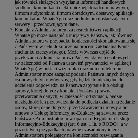
jak również służących wysyłaniu informacji handlowych
środkami komunikacji elektronicznej, doradcom prawnym,
firmom audytorskim, firmom doradczym, dostawcy aplikacji-
komunikatora WhatsApp oraz podmiotom dostarczającym
serwery i przechowującym dane.
Kontakt z Administratorem za pośrednictwem aplikacji
WhatsApp może nastąpić z inicjatywy Państwa, jak również
Administratora w przypadku konieczności skontaktowania się
z Państwem w celu dokończenia procesu zakładania Konta
(rachunku rzeczywistego). Może wówczas dojść do
przekazania Administratorowi Państwa danych osobowych
(w zależności od Państwa ustawień prywatności w aplikacji
WhatsApp) w postaci wizerunku oraz numeru telefonu.
Administrator może zażądać podania Państwa innych danych
osobowych tylko wówczas, gdy będzie to niezbędne do
udzielenia odpowiedzi na Państwa zapytanie lub obsługi
sprawy, której dotyczy kontakt. Podstawą prawną
przetwarzania danych, w zależności od sytuacji, będzie
niezbędność ich przetwarzania do podjęcia działań na żądanie
osoby, której dane dotyczą, przed zawarciem umowy albo
umowa o Usługę Informacyjno-Edukacyjną zawarta przez
Państwa z Administratorem w oparciu o Regulamin Usługi
Informacyjno-Edukacyjnej (art. 6 ust. 1 lit. b RODO), a w
pozostałych przypadkach prawnie uzasadniony interes
Administratora polegający na konieczności rozwiązania