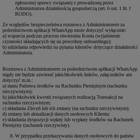
zgłoszonej sprawy związanej z prowadzoną przez
Administratora działalnością gospodarczą (art. 6 ust. 1 lit. f
RODO).
Ze względów bezpieczeństwa rozmowa z Administratorem za
pośrednictwem aplikacji WhatsApp może dotyczyć wyłącznie:
a) wsparcia podczas procesu otwierania Konta (wyjaśnienie
czynności składających się na procedurę onboardingu);
b) udzielania odpowiedzi na pytania klientów dotyczące działalności
Administratora.
Rozmowa z Administratorem za pośrednictwem aplikacji WhatsApp
nigdy nie będzie zawierać jakichkolwiek linków, załączników ani
dotyczyć m.in.:
a) stanu Państwa środków na Rachunku Pieniężnym (rachunku
rzeczywistym);
b) jakichkolwiek kwestii związanych realizacją Transakcji na
rachunku rzeczywistym;
c) składania Zleceń lub ich zmiany (na rachunku rzeczywistym);
d) zmiany lub aktualizacji danych osobowych Klienta;
e) składania dyspozycji wpłaty lub wypłaty środków na Rachunek
Pieniężny (rachunek rzeczywisty).
W przypadku przekazywania danych osobowych do państw