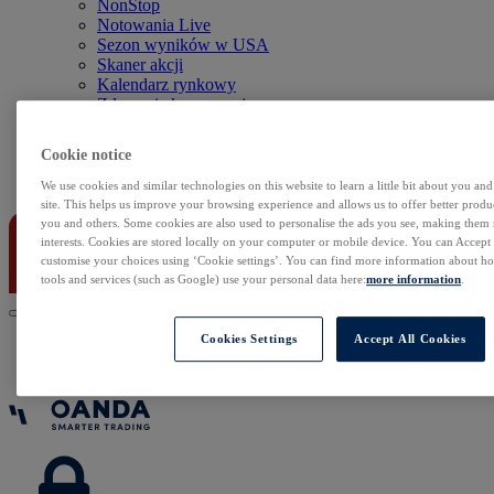
NonStop
Notowania Live
Sezon wyników w USA
Skaner akcji
Kalendarz rynkowy
Zdarzenia korporacyjne
Sentyment Klientów
Rolowania
Cookie notice
Kontakt
We use cookies and similar technologies on this website to learn a little bit about you an
site. This helps us improve your browsing experience and allows us to offer better produc
you and others. Some cookies are also used to personalise the ads you see, making them
interests. Cookies are stored locally on your computer or mobile device. You can Accept o
customise your choices using ‘Cookie settings’. You can find more information about 
tools and services (such as Google) use your personal data here:
more information
.
Cookies Settings
Accept All Cookies