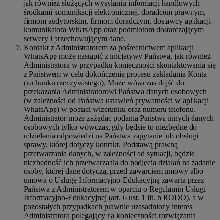
jak również służących wysyłaniu informacji handlowych
środkami komunikacji elektronicznej, doradcom prawnym,
firmom audytorskim, firmom doradczym, dostawcy aplikacji-
komunikatora WhatsApp oraz podmiotom dostarczającym
serwery i przechowującym dane.
Kontakt z Administratorem za pośrednictwem aplikacji
WhatsApp może nastąpić z inicjatywy Państwa, jak również
Administratora w przypadku konieczności skontaktowania się
z Państwem w celu dokończenia procesu zakładania Konta
(rachunku rzeczywistego). Może wówczas dojść do
przekazania Administratorowi Państwa danych osobowych
(w zależności od Państwa ustawień prywatności w aplikacji
WhatsApp) w postaci wizerunku oraz numeru telefonu.
Administrator może zażądać podania Państwa innych danych
osobowych tylko wówczas, gdy będzie to niezbędne do
udzielenia odpowiedzi na Państwa zapytanie lub obsługi
sprawy, której dotyczy kontakt. Podstawą prawną
przetwarzania danych, w zależności od sytuacji, będzie
niezbędność ich przetwarzania do podjęcia działań na żądanie
osoby, której dane dotyczą, przed zawarciem umowy albo
umowa o Usługę Informacyjno-Edukacyjną zawarta przez
Państwa z Administratorem w oparciu o Regulamin Usługi
Informacyjno-Edukacyjnej (art. 6 ust. 1 lit. b RODO), a w
pozostałych przypadkach prawnie uzasadniony interes
Administratora polegający na konieczności rozwiązania