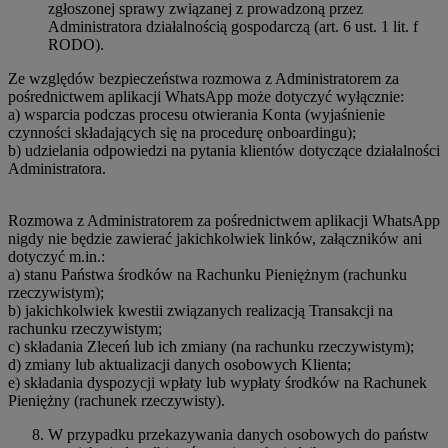
zgłoszonej sprawy związanej z prowadzoną przez
Administratora działalnością gospodarczą (art. 6 ust. 1 lit. f
RODO).
Ze względów bezpieczeństwa rozmowa z Administratorem za
pośrednictwem aplikacji WhatsApp może dotyczyć wyłącznie:
a) wsparcia podczas procesu otwierania Konta (wyjaśnienie
czynności składających się na procedurę onboardingu);
b) udzielania odpowiedzi na pytania klientów dotyczące działalności
Administratora.
Rozmowa z Administratorem za pośrednictwem aplikacji WhatsApp
nigdy nie będzie zawierać jakichkolwiek linków, załączników ani
dotyczyć m.in.:
a) stanu Państwa środków na Rachunku Pieniężnym (rachunku
rzeczywistym);
b) jakichkolwiek kwestii związanych realizacją Transakcji na
rachunku rzeczywistym;
c) składania Zleceń lub ich zmiany (na rachunku rzeczywistym);
d) zmiany lub aktualizacji danych osobowych Klienta;
e) składania dyspozycji wpłaty lub wypłaty środków na Rachunek
Pieniężny (rachunek rzeczywisty).
W przypadku przekazywania danych osobowych do państw