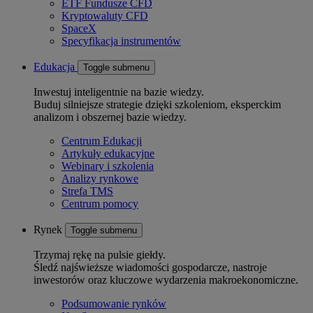
ETF Fundusze CFD
Kryptowaluty CFD
SpaceX
Specyfikacja instrumentów
Edukacja
Toggle submenu
Inwestuj inteligentnie na bazie wiedzy.
Buduj silniejsze strategie dzięki szkoleniom, eksperckim
analizom i obszernej bazie wiedzy.
Centrum Edukacji
Artykuły edukacyjne
Webinary i szkolenia
Analizy rynkowe
Strefa TMS
Centrum pomocy
Rynek
Toggle submenu
Trzymaj rękę na pulsie giełdy.
Śledź najświeższe wiadomości gospodarcze, nastroje
inwestorów oraz kluczowe wydarzenia makroekonomiczne.
Podsumowanie rynków