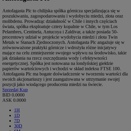
Antofagasta Plc to chilijska spółka górnicza specjalizująca się w
poszukiwaniu, zagospodarowaniu i wydobyciu miedzi, złota oraz
molibdenu. Prowadząc działalność w Chile i innych częściach
świata, spółka eksploatuje cztery kopalnie w Chile, w tym Los
Pelambres, Centinela, Antucoya i Zaldivar, a także posiada 50-
procentowy udział w projekcie wydobycia miedzi i złota Twin
Metals w Stanach Zjednoczonych. Antofagasta Plc angażuje się w
zrównoważone praktyki górnicze i wdrożyła różne inicjatywy
mające na celu zmniejszenie swojego wpływu na środowisko, takie
jak działania na rzecz oszczędzania wody i efektywności
energetycznej. Spółka jest notowana na londyńskiej giełdzie
papierów wartościowych i wchodzi w skład indeksu FTSE 100.
Antofagasta Plc ma bogate doświadczenie w tworzeniu wartości dla
swoich akcjonariuszy i jest zaangażowana w utrzymanie swojej
pozycji jako wiodącego producenta miedzi na świecie.
Sprzedaj
Kup
BID
0.0000
ASK
0.0000
1H
1D
7D
30D