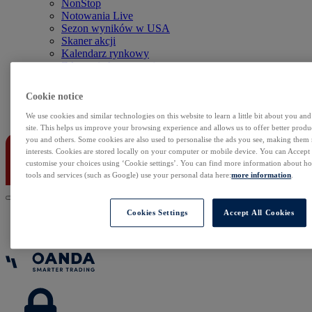
NonStop
Notowania Live
Sezon wyników w USA
Skaner akcji
Kalendarz rynkowy
Zdarzenia korporacyjne
Sentyment Klientów
Rolowania
Cookie notice
Kontakt
We use cookies and similar technologies on this website to learn a little bit about you an
site. This helps us improve your browsing experience and allows us to offer better produc
you and others. Some cookies are also used to personalise the ads you see, making them
interests. Cookies are stored locally on your computer or mobile device. You can Accept o
customise your choices using ‘Cookie settings’. You can find more information about 
tools and services (such as Google) use your personal data here:
more information
.
Cookies Settings
Accept All Cookies