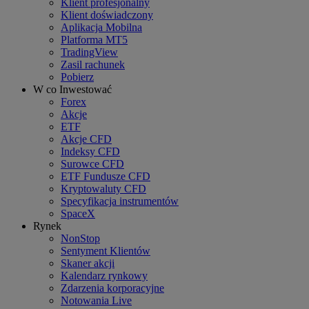
Klient profesjonalny
Klient doświadczony
Aplikacja Mobilna
Platforma MT5
TradingView
Zasil rachunek
Pobierz
W co Inwestować
Forex
Akcje
ETF
Akcje CFD
Indeksy CFD
Surowce CFD
ETF Fundusze CFD
Kryptowaluty CFD
Specyfikacja instrumentów
SpaceX
Rynek
NonStop
Sentyment Klientów
Skaner akcji
Kalendarz rynkowy
Zdarzenia korporacyjne
Notowania Live