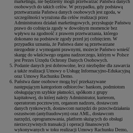
marketingu, nie będziemy mogli przetwarzać Państwa danych
osobowych do takich celów. W przypadku, gdy podstawą
przetwarzania Państwa danych osobowych jest zgoda, w
szczególności wyrażona dla celów realizacji przez
Administratora działań marketingowych, przysługuje Państwu
prawo do cofnięcia zgody w dowolnym momencie bez
wpływu na zgodność z prawem przetwarzania, którego
dokonano na podstawie zgody przed jej cofnięciem. W
przypadku uznania, że Państwa dane są przetwarzane
niezgodnie z wymogami prawnymi, możecie Państwo wnieść
skargę do właściwego organu nadzorczego, którym w Polsce
jest Prezes Urzędu Ochrony Danych Osobowych.
Podanie danych jest dobrowolne, lecz niezbędne dla zawarcia
a także realizacji Umowy o Usługę Informacyjno-Edukacyjną
oraz Umowy Rachunku Demo.
Państwa dane osobowe mogą być przekazywane
następującym kategoriom odbiorców: bankom, podmiotom
obsługującym szybkie płatności, spółkom z grupy
kapitałowej, do której należy Administrator, kurierom,
operatorom pocztowym, organom nadzoru, dostawcom
danych rynkowych, dostawcom narzędzi do przeciwdziałania
oszustwom (antyfraudowym) oraz AML, dostawcom
narzędzi, oprogramowania, platform służących do obsługi
nierzeczywistych transakcji i operacji finansowych
wykonywanych w toku realizacji Umowy Rachunku Demo,