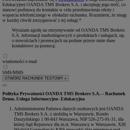
Edukacyjnej OANDA TMS Brokers S.A. i akceptuję jego treść, co
stanowi podstawę do kontaktu w celu przedstawienia oferty i
wsparcia telefonicznego w obsłudze rachunku. Rozumiem, że mogę
w każdej chwili zrezygnować z tej usługi.*
Wyrażam zgodę na otrzymywanie od OANDA TMS Brokers
S.A. informacji marketingowych o produktach i usługach, np.
o nowościach i promocjach na podane przeze mnie dane
kontaktowe za pomocą:
wiadomości e-mail
SMS/MMS
OTWÓRZ RACHUNEK TESTOWY »
Polityka Prywatności OANDA TMS Brokers S.A. – Rachunek
Demo, Usługa Informacyjno- Edukacyjna
Administratorem Państwa danych osobowych jest OANDA
TMS Brokers S.A. z siedzibą w Warszawie, Rondo
Daszyńskiego 1 00-843 Warszawa, NIP 526-275-91-31, dla
której Sąd Rejonowy dla m.st. Warszawy w Warszawie, XIII
Wydział Gospodarczy KRS prowadzi akta rejestrowe pod