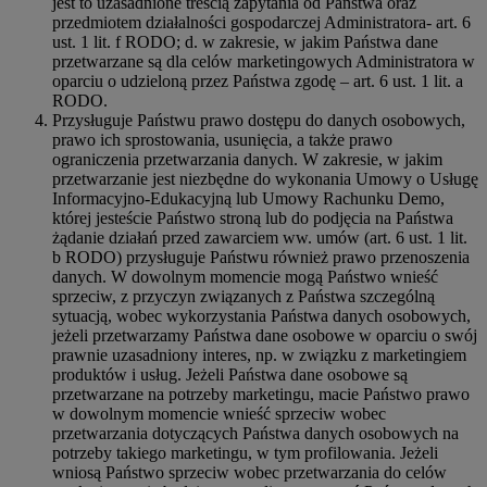
jest to uzasadnione treścią zapytania od Państwa oraz
przedmiotem działalności gospodarczej Administratora- art. 6
ust. 1 lit. f RODO; d. w zakresie, w jakim Państwa dane
przetwarzane są dla celów marketingowych Administratora w
oparciu o udzieloną przez Państwa zgodę – art. 6 ust. 1 lit. a
RODO.
Przysługuje Państwu prawo dostępu do danych osobowych,
prawo ich sprostowania, usunięcia, a także prawo
ograniczenia przetwarzania danych. W zakresie, w jakim
przetwarzanie jest niezbędne do wykonania Umowy o Usługę
Informacyjno-Edukacyjną lub Umowy Rachunku Demo,
której jesteście Państwo stroną lub do podjęcia na Państwa
żądanie działań przed zawarciem ww. umów (art. 6 ust. 1 lit.
b RODO) przysługuje Państwu również prawo przenoszenia
danych. W dowolnym momencie mogą Państwo wnieść
sprzeciw, z przyczyn związanych z Państwa szczególną
sytuacją, wobec wykorzystania Państwa danych osobowych,
jeżeli przetwarzamy Państwa dane osobowe w oparciu o swój
prawnie uzasadniony interes, np. w związku z marketingiem
produktów i usług. Jeżeli Państwa dane osobowe są
przetwarzane na potrzeby marketingu, macie Państwo prawo
w dowolnym momencie wnieść sprzeciw wobec
przetwarzania dotyczących Państwa danych osobowych na
potrzeby takiego marketingu, w tym profilowania. Jeżeli
wniosą Państwo sprzeciw wobec przetwarzania do celów