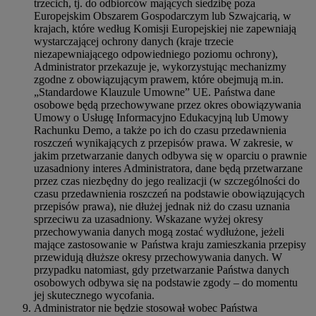
trzecich, tj. do odbiorców mających siedzibę poza
Europejskim Obszarem Gospodarczym lub Szwajcarią, w
krajach, które według Komisji Europejskiej nie zapewniają
wystarczającej ochrony danych (kraje trzecie
niezapewniającego odpowiedniego poziomu ochrony),
Administrator przekazuje je, wykorzystując mechanizmy
zgodne z obowiązującym prawem, które obejmują m.in.
„Standardowe Klauzule Umowne” UE. Państwa dane
osobowe będą przechowywane przez okres obowiązywania
Umowy o Usługę Informacyjno Edukacyjną lub Umowy
Rachunku Demo, a także po ich do czasu przedawnienia
roszczeń wynikających z przepisów prawa. W zakresie, w
jakim przetwarzanie danych odbywa się w oparciu o prawnie
uzasadniony interes Administratora, dane będą przetwarzane
przez czas niezbędny do jego realizacji (w szczególności do
czasu przedawnienia roszczeń na podstawie obowiązujących
przepisów prawa), nie dłużej jednak niż do czasu uznania
sprzeciwu za uzasadniony. Wskazane wyżej okresy
przechowywania danych mogą zostać wydłużone, jeżeli
mające zastosowanie w Państwa kraju zamieszkania przepisy
przewidują dłuższe okresy przechowywania danych. W
przypadku natomiast, gdy przetwarzanie Państwa danych
osobowych odbywa się na podstawie zgody – do momentu
jej skutecznego wycofania.
Administrator nie będzie stosował wobec Państwa