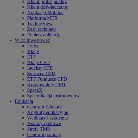
Klient profesjonalny
Klient doświadczony
Aplikacja Mobilna
Platforma MT5
TradingView
Zasil rachunek
Pobierz aplikację
W co Inwestować
Forex
Akcje
ETF
Akcje CFD
Indeksy CFD
Surowce CFD
ETF Fundusze CFD
Kryptowaluty CFD
SpaceX
Specyfikacja instrumentów
Edukacja
Centrum Edukacji
Artykuły edukacyjne
Webinary i szkolenia
Analizy rynkowe
Strefa TMS
Centrum pomocy