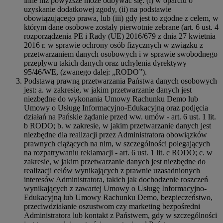
inne niż powyższe może odbywać się: (i) w oparciu o
uzyskanie dodatkowej zgody, (ii) na podstawie
obowiązującego prawa, lub (iii) gdy jest to zgodne z celem, w
którym dane osobowe zostały pierwotnie zebrane (art. 6 ust. 4
rozporządzenia PE i Rady (UE) 2016/679 z dnia 27 kwietnia
2016 r. w sprawie ochrony osób fizycznych w związku z
przetwarzaniem danych osobowych i w sprawie swobodnego
przepływu takich danych oraz uchylenia dyrektywy
95/46/WE, (zwanego dalej: „RODO”).
Podstawą prawną przetwarzania Państwa danych osobowych
jest: a. w zakresie, w jakim przetwarzanie danych jest
niezbędne do wykonania Umowy Rachunku Demo lub
Umowy o Usługę Informacyjno-Edukacyjną oraz podjęcia
działań na Pańskie żądanie przed ww. umów - art. 6 ust. 1 lit.
b RODO; b. w zakresie, w jakim przetwarzanie danych jest
niezbędne dla realizacji przez Administratora obowiązków
prawnych ciążących na nim, w szczególności polegających
na rozpatrywaniu reklamacji - art. 6 ust. 1 lit. c RODO; c. w
zakresie, w jakim przetwarzanie danych jest niezbędne do
realizacji celów wynikających z prawnie uzasadnionych
interesów Administratora, takich jak dochodzenie roszczeń
wynikających z zawartej Umowy o Usługę Informacyjno-
Edukacyjną lub Umowy Rachunku Demo, bezpieczeństwo,
przeciwdziałanie oszustwom czy marketing bezpośredni
Administratora lub kontakt z Państwem, gdy w szczególności