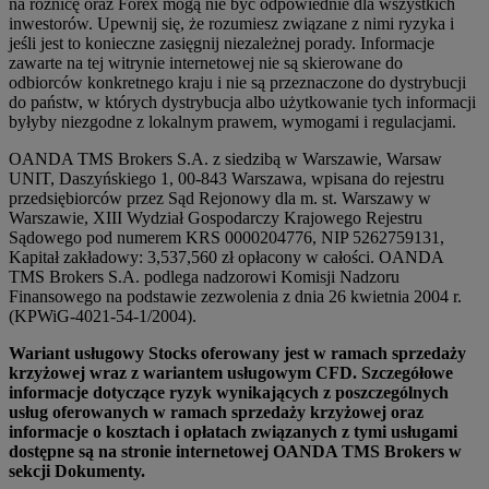
na różnicę oraz Forex mogą nie być odpowiednie dla wszystkich
inwestorów. Upewnij się, że rozumiesz związane z nimi ryzyka i
jeśli jest to konieczne zasięgnij niezależnej porady. Informacje
zawarte na tej witrynie internetowej nie są skierowane do
odbiorców konkretnego kraju i nie są przeznaczone do dystrybucji
do państw, w których dystrybucja albo użytkowanie tych informacji
byłyby niezgodne z lokalnym prawem, wymogami i regulacjami.
OANDA TMS Brokers S.A. z siedzibą w Warszawie, Warsaw
UNIT, Daszyńskiego 1, 00-843 Warszawa, wpisana do rejestru
przedsiębiorców przez Sąd Rejonowy dla m. st. Warszawy w
Warszawie, XIII Wydział Gospodarczy Krajowego Rejestru
Sądowego pod numerem KRS 0000204776, NIP 5262759131,
Kapitał zakładowy: 3,537,560 zł opłacony w całości. OANDA
TMS Brokers S.A. podlega nadzorowi Komisji Nadzoru
Finansowego na podstawie zezwolenia z dnia 26 kwietnia 2004 r.
(KPWiG-4021-54-1/2004).
Wariant usługowy Stocks oferowany jest w ramach sprzedaży
krzyżowej wraz z wariantem usługowym CFD. Szczegółowe
informacje dotyczące ryzyk wynikających z poszczególnych
usług oferowanych w ramach sprzedaży krzyżowej oraz
informacje o kosztach i opłatach związanych z tymi usługami
dostępne są na stronie internetowej OANDA TMS Brokers w
sekcji Dokumenty.