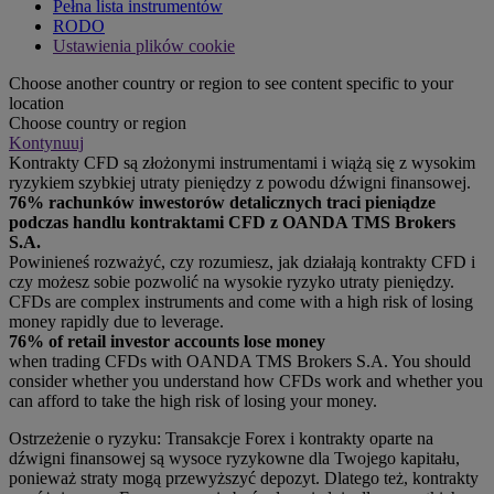
Pełna lista instrumentów
RODO
Ustawienia plików cookie
Choose another country or region to see content specific to your
location
Choose country or region
Kontynuuj
Kontrakty CFD są złożonymi instrumentami i wiążą się z wysokim
ryzykiem szybkiej utraty pieniędzy z powodu dźwigni finansowej.
76% rachunków inwestorów detalicznych traci pieniądze
podczas handlu kontraktami CFD z OANDA TMS Brokers
S.A.
Powinieneś rozważyć, czy rozumiesz, jak działają kontrakty CFD i
czy możesz sobie pozwolić na wysokie ryzyko utraty pieniędzy.
CFDs are complex instruments and come with a high risk of losing
money rapidly due to leverage.
76% of retail investor accounts lose money
when trading CFDs with OANDA TMS Brokers S.A. You should
consider whether you understand how CFDs work and whether you
can afford to take the high risk of losing your money.
Ostrzeżenie o ryzyku: Transakcje Forex i kontrakty oparte na
dźwigni finansowej są wysoce ryzykowne dla Twojego kapitału,
ponieważ straty mogą przewyższyć depozyt. Dlatego też, kontrakty