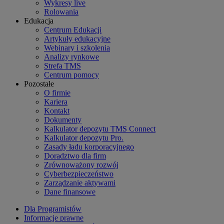
Wykresy live
Rolowania
Edukacja
Centrum Edukacji
Artykuły edukacyjne
Webinary i szkolenia
Analizy rynkowe
Strefa TMS
Centrum pomocy
Pozostałe
O firmie
Kariera
Kontakt
Dokumenty
Kalkulator depozytu TMS Connect
Kalkulator depozytu Pro.
Zasady ładu korporacyjnego
Doradztwo dla firm
Zrównoważony rozwój
Cyberbezpieczeństwo
Zarządzanie aktywami
Dane finansowe
Dla Programistów
Informacje prawne