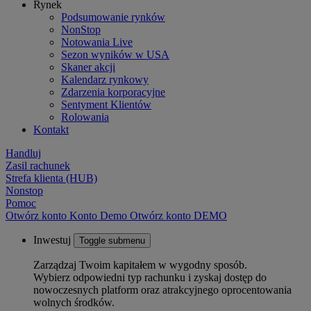
Rynek
Podsumowanie rynków
NonStop
Notowania Live
Sezon wyników w USA
Skaner akcji
Kalendarz rynkowy
Zdarzenia korporacyjne
Sentyment Klientów
Rolowania
Kontakt
Handluj
Zasil rachunek
Strefa klienta (HUB)
Nonstop
Pomoc
Otwórz konto
Konto
Demo
Otwórz konto DEMO
Inwestuj
Toggle submenu
Zarządzaj Twoim kapitałem w wygodny sposób.
Wybierz odpowiedni typ rachunku i zyskaj dostęp do
nowoczesnych platform oraz atrakcyjnego oprocentowania
wolnych środków.