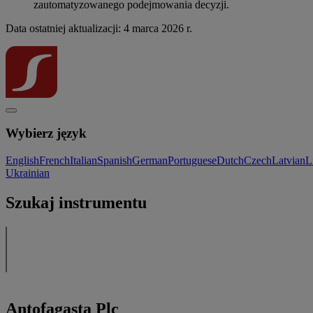
zautomatyzowanego podejmowania decyzji.
Data ostatniej aktualizacji: 4 marca 2026 r.
Wybierz język
English
French
Italian
Spanish
German
Portuguese
Dutch
Czech
Latvian
L
Ukrainian
Szukaj instrumentu
Antofagasta Plc