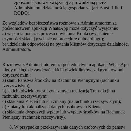
zgłoszonej sprawy związanej z prowadzoną przez
Administratora działalnością gospodarczą (art. 6 ust. 1 lit. f
RODO).
Ze względów bezpieczeństwa rozmowa z Administratorem za
pośrednictwem aplikacji WhatsApp może dotyczyć wyłącznie:
a) wsparcia podczas procesu otwierania Konta (wyjaśnienie
czynności składających się na procedurę onboardingu);
b) udzielania odpowiedzi na pytania klientów dotyczące działalności
Administratora.
Rozmowa z Administratorem za pośrednictwem aplikacji WhatsApp
nigdy nie będzie zawierać jakichkolwiek linków, załączników ani
dotyczyć m.in.:
a) stanu Państwa środków na Rachunku Pieniężnym (rachunku
rzeczywistym);
b) jakichkolwiek kwestii związanych realizacją Transakcji na
rachunku rzeczywistym;
c) składania Zleceń lub ich zmiany (na rachunku rzeczywistym);
d) zmiany lub aktualizacji danych osobowych Klienta;
e) składania dyspozycji wpłaty lub wypłaty środków na Rachunek
Pieniężny (rachunek rzeczywisty).
W przypadku przekazywania danych osobowych do państw