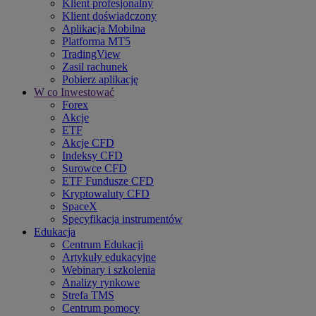
Klient profesjonalny
Klient doświadczony
Aplikacja Mobilna
Platforma MT5
TradingView
Zasil rachunek
Pobierz aplikację
W co Inwestować
Forex
Akcje
ETF
Akcje CFD
Indeksy CFD
Surowce CFD
ETF Fundusze CFD
Kryptowaluty CFD
SpaceX
Specyfikacja instrumentów
Edukacja
Centrum Edukacji
Artykuły edukacyjne
Webinary i szkolenia
Analizy rynkowe
Strefa TMS
Centrum pomocy