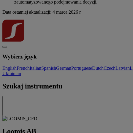
zautomatyzowanego podejmowania decyzji.
Data ostatniej aktualizacji: 4 marca 2026 r.
Wybierz język
English
French
Italian
Spanish
German
Portuguese
Dutch
Czech
Latvian
L
Ukrainian
Szukaj instrumentu
Loomis AB