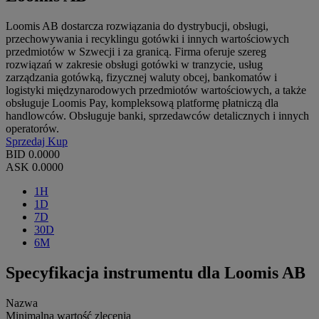
Loomis AB dostarcza rozwiązania do dystrybucji, obsługi,
przechowywania i recyklingu gotówki i innych wartościowych
przedmiotów w Szwecji i za granicą. Firma oferuje szereg
rozwiązań w zakresie obsługi gotówki w tranzycie, usług
zarządzania gotówką, fizycznej waluty obcej, bankomatów i
logistyki międzynarodowych przedmiotów wartościowych, a także
obsługuje Loomis Pay, kompleksową platformę płatniczą dla
handlowców. Obsługuje banki, sprzedawców detalicznych i innych
operatorów.
Sprzedaj
Kup
BID
0.0000
ASK
0.0000
1H
1D
7D
30D
6M
Specyfikacja instrumentu dla Loomis AB
Nazwa
Minimalna wartość zlecenia