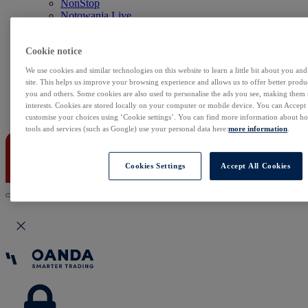
NonStop
Notowania Live
Sezon wyników w USA
Skaner akcji
Cookie notice
Kalendarz rynkowy
Zdarzenia korporacyjne
We use cookies and similar technologies on this website to learn a little bit about you an
Sentyment Klientów
site. This helps us improve your browsing experience and allows us to offer better produc
Rolowania
you and others. Some cookies are also used to personalise the ads you see, making them
interests. Cookies are stored locally on your computer or mobile device. You can Accept o
Kontakt
customise your choices using ‘Cookie settings’. You can find more information about 
tools and services (such as Google) use your personal data here:
more information
.
Cookies Settings
Accept All Cookies