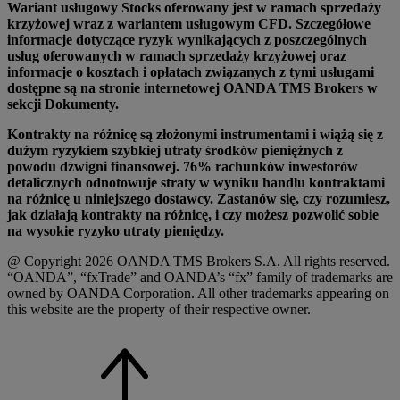
Wariant usługowy Stocks oferowany jest w ramach sprzedaży
krzyżowej wraz z wariantem usługowym CFD. Szczegółowe
informacje dotyczące ryzyk wynikających z poszczególnych
usług oferowanych w ramach sprzedaży krzyżowej oraz
informacje o kosztach i opłatach związanych z tymi usługami
dostępne są na stronie internetowej OANDA TMS Brokers w
sekcji Dokumenty.
Kontrakty na różnicę są złożonymi instrumentami i wiążą się z
dużym ryzykiem szybkiej utraty środków pieniężnych z
powodu dźwigni finansowej. 76% rachunków inwestorów
detalicznych odnotowuje straty w wyniku handlu kontraktami
na różnicę u niniejszego dostawcy. Zastanów się, czy rozumiesz,
jak działają kontrakty na różnicę, i czy możesz pozwolić sobie
na wysokie ryzyko utraty pieniędzy.
@ Copyright 2026 OANDA TMS Brokers S.A. All rights reserved.
“OANDA”, “fxTrade” and OANDA’s “fx” family of trademarks are
owned by OANDA Corporation. All other trademarks appearing on
this website are the property of their respective owner.