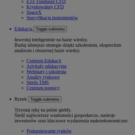
ETF Fundusze CFD
Kryptowaluty CFD
SpaceX
Specyfikacja instrumentów
Edukacja
Toggle submenu
Inwestuj inteligentnie na bazie wiedzy.
Buduj silniejsze strategie dzięki szkoleniom, eksperckim
analizom i obszernej bazie wiedzy.
Centrum Edukacji
Artykuły edukacyjne
Webinary i szkolenia
Analizy rynkowe
Strefa TMS
Centrum pomocy
Rynek
Toggle submenu
Trzymaj rękę na pulsie giełdy.
Śledź najświeższe wiadomości gospodarcze, nastroje
inwestorów oraz kluczowe wydarzenia makroekonomiczne.
Podsumowanie rynków