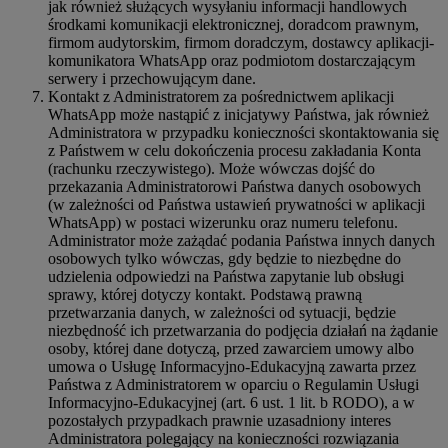
jak również służących wysyłaniu informacji handlowych
środkami komunikacji elektronicznej, doradcom prawnym,
firmom audytorskim, firmom doradczym, dostawcy aplikacji-
komunikatora WhatsApp oraz podmiotom dostarczającym
serwery i przechowującym dane.
Kontakt z Administratorem za pośrednictwem aplikacji
WhatsApp może nastąpić z inicjatywy Państwa, jak również
Administratora w przypadku konieczności skontaktowania się
z Państwem w celu dokończenia procesu zakładania Konta
(rachunku rzeczywistego). Może wówczas dojść do
przekazania Administratorowi Państwa danych osobowych
(w zależności od Państwa ustawień prywatności w aplikacji
WhatsApp) w postaci wizerunku oraz numeru telefonu.
Administrator może zażądać podania Państwa innych danych
osobowych tylko wówczas, gdy będzie to niezbędne do
udzielenia odpowiedzi na Państwa zapytanie lub obsługi
sprawy, której dotyczy kontakt. Podstawą prawną
przetwarzania danych, w zależności od sytuacji, będzie
niezbędność ich przetwarzania do podjęcia działań na żądanie
osoby, której dane dotyczą, przed zawarciem umowy albo
umowa o Usługę Informacyjno-Edukacyjną zawarta przez
Państwa z Administratorem w oparciu o Regulamin Usługi
Informacyjno-Edukacyjnej (art. 6 ust. 1 lit. b RODO), a w
pozostałych przypadkach prawnie uzasadniony interes
Administratora polegający na konieczności rozwiązania