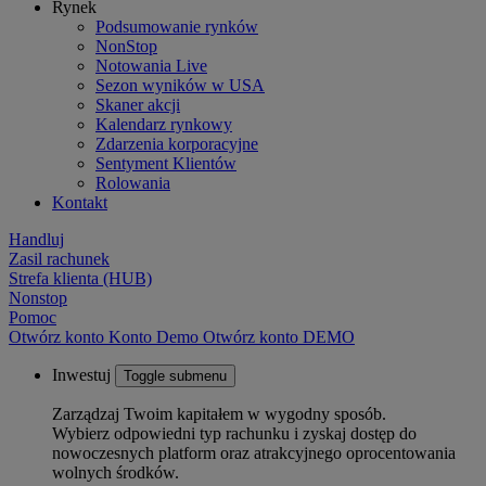
Rynek
Podsumowanie rynków
NonStop
Notowania Live
Sezon wyników w USA
Skaner akcji
Kalendarz rynkowy
Zdarzenia korporacyjne
Sentyment Klientów
Rolowania
Kontakt
Handluj
Zasil rachunek
Strefa klienta (HUB)
Nonstop
Pomoc
Otwórz konto
Konto
Demo
Otwórz konto DEMO
Inwestuj
Toggle submenu
Zarządzaj Twoim kapitałem w wygodny sposób.
Wybierz odpowiedni typ rachunku i zyskaj dostęp do
nowoczesnych platform oraz atrakcyjnego oprocentowania
wolnych środków.