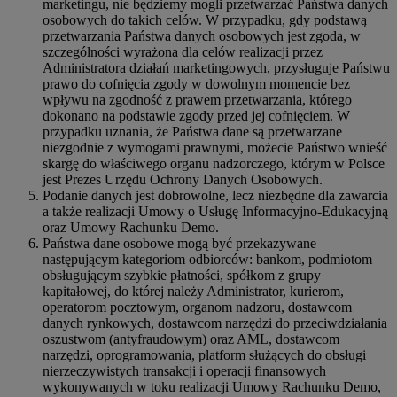
marketingu, nie będziemy mogli przetwarzać Państwa danych
osobowych do takich celów. W przypadku, gdy podstawą
przetwarzania Państwa danych osobowych jest zgoda, w
szczególności wyrażona dla celów realizacji przez
Administratora działań marketingowych, przysługuje Państwu
prawo do cofnięcia zgody w dowolnym momencie bez
wpływu na zgodność z prawem przetwarzania, którego
dokonano na podstawie zgody przed jej cofnięciem. W
przypadku uznania, że Państwa dane są przetwarzane
niezgodnie z wymogami prawnymi, możecie Państwo wnieść
skargę do właściwego organu nadzorczego, którym w Polsce
jest Prezes Urzędu Ochrony Danych Osobowych.
Podanie danych jest dobrowolne, lecz niezbędne dla zawarcia
a także realizacji Umowy o Usługę Informacyjno-Edukacyjną
oraz Umowy Rachunku Demo.
Państwa dane osobowe mogą być przekazywane
następującym kategoriom odbiorców: bankom, podmiotom
obsługującym szybkie płatności, spółkom z grupy
kapitałowej, do której należy Administrator, kurierom,
operatorom pocztowym, organom nadzoru, dostawcom
danych rynkowych, dostawcom narzędzi do przeciwdziałania
oszustwom (antyfraudowym) oraz AML, dostawcom
narzędzi, oprogramowania, platform służących do obsługi
nierzeczywistych transakcji i operacji finansowych
wykonywanych w toku realizacji Umowy Rachunku Demo,