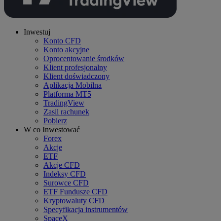
Inwestuj
Konto CFD
Konto akcyjne
Oprocentowanie środków
Klient profesjonalny
Klient doświadczony
Aplikacja Mobilna
Platforma MT5
TradingView
Zasil rachunek
Pobierz
W co Inwestować
Forex
Akcje
ETF
Akcje CFD
Indeksy CFD
Surowce CFD
ETF Fundusze CFD
Kryptowaluty CFD
Specyfikacja instrumentów
SpaceX