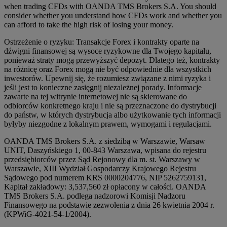
when trading CFDs with OANDA TMS Brokers S.A. You should
consider whether you understand how CFDs work and whether you
can afford to take the high risk of losing your money.
Ostrzeżenie o ryzyku: Transakcje Forex i kontrakty oparte na
dźwigni finansowej są wysoce ryzykowne dla Twojego kapitału,
ponieważ straty mogą przewyższyć depozyt. Dlatego też, kontrakty
na różnicę oraz Forex mogą nie być odpowiednie dla wszystkich
inwestorów. Upewnij się, że rozumiesz związane z nimi ryzyka i
jeśli jest to konieczne zasięgnij niezależnej porady. Informacje
zawarte na tej witrynie internetowej nie są skierowane do
odbiorców konkretnego kraju i nie są przeznaczone do dystrybucji
do państw, w których dystrybucja albo użytkowanie tych informacji
byłyby niezgodne z lokalnym prawem, wymogami i regulacjami.
OANDA TMS Brokers S.A. z siedzibą w Warszawie, Warsaw
UNIT, Daszyńskiego 1, 00-843 Warszawa, wpisana do rejestru
przedsiębiorców przez Sąd Rejonowy dla m. st. Warszawy w
Warszawie, XIII Wydział Gospodarczy Krajowego Rejestru
Sądowego pod numerem KRS 0000204776, NIP 5262759131,
Kapitał zakładowy: 3,537,560 zł opłacony w całości. OANDA
TMS Brokers S.A. podlega nadzorowi Komisji Nadzoru
Finansowego na podstawie zezwolenia z dnia 26 kwietnia 2004 r.
(KPWiG-4021-54-1/2004).