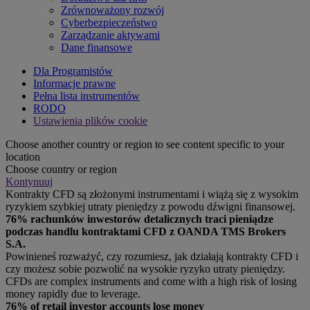
Zrównoważony rozwój
Cyberbezpieczeństwo
Zarządzanie aktywami
Dane finansowe
Dla Programistów
Informacje prawne
Pełna lista instrumentów
RODO
Ustawienia plików cookie
Choose another country or region to see content specific to your
location
Choose country or region
Kontynuuj
Kontrakty CFD są złożonymi instrumentami i wiążą się z wysokim
ryzykiem szybkiej utraty pieniędzy z powodu dźwigni finansowej.
76% rachunków inwestorów detalicznych traci pieniądze
podczas handlu kontraktami CFD z OANDA TMS Brokers
S.A.
Powinieneś rozważyć, czy rozumiesz, jak działają kontrakty CFD i
czy możesz sobie pozwolić na wysokie ryzyko utraty pieniędzy.
CFDs are complex instruments and come with a high risk of losing
money rapidly due to leverage.
76% of retail investor accounts lose money