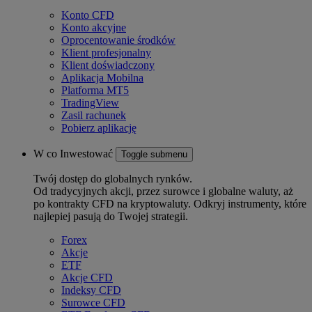
Konto CFD
Konto akcyjne
Oprocentowanie środków
Klient profesjonalny
Klient doświadczony
Aplikacja Mobilna
Platforma MT5
TradingView
Zasil rachunek
Pobierz aplikację
W co Inwestować
Toggle submenu
Twój dostęp do globalnych rynków.
Od tradycyjnych akcji, przez surowce i globalne waluty, aż
po kontrakty CFD na kryptowaluty. Odkryj instrumenty, które
najlepiej pasują do Twojej strategii.
Forex
Akcje
ETF
Akcje CFD
Indeksy CFD
Surowce CFD