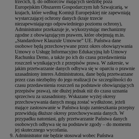
trzecich, tj. do odbiorców mających siedzibę poza
Europejskim Obszarem Gospodarczym lub Szwajcarią, w
krajach, które według Komisji Europejskiej nie zapewniają
wystarczającej ochrony danych (kraje trzecie
niezapewniającego odpowiedniego poziomu ochrony),
Administrator przekazuje je, wykorzystując mechanizmy
zgodne z obowiązującym prawem, które obejmują m.in.
„Standardowe Klauzule Umowne” UE. Państwa dane
osobowe będą przechowywane przez okres obowiązywania
Umowy o Usługę Informacyjno Edukacyjną lub Umowy
Rachunku Demo, a także po ich do czasu przedawnienia
roszczeń wynikających z przepisów prawa. W zakresie, w
jakim przetwarzanie danych odbywa się w oparciu o prawnie
uzasadniony interes Administratora, dane będą przetwarzane
przez czas niezbędny do jego realizacji (w szczególności do
czasu przedawnienia roszczeń na podstawie obowiązujących
przepisów prawa), nie dłużej jednak niż do czasu uznania
sprzeciwu za uzasadniony. Wskazane wyżej okresy
przechowywania danych mogą zostać wydłużone, jeżeli
mające zastosowanie w Państwa kraju zamieszkania przepisy
przewidują dłuższe okresy przechowywania danych. W
przypadku natomiast, gdy przetwarzanie Państwa danych
osobowych odbywa się na podstawie zgody – do momentu
jej skutecznego wycofania.
Administrator nie będzie stosował wobec Państwa