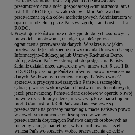
jest to uzasadnione treścią zapytania od Państwa oraz
przedmiotem działalności gospodarczej Administratora- art. 6
ust. 1 lit. f RODO; d. w zakresie, w jakim Państwa dane
przetwarzane są dla celów marketingowych Administratora w
oparciu o udzieloną przez Państwa zgodę – art. 6 ust. 1 lit. a
RODO.
Przysługuje Państwu prawo dostępu do danych osobowych,
prawo ich sprostowania, usunięcia, a także prawo
ograniczenia przetwarzania danych. W zakresie, w jakim
przetwarzanie jest niezbędne do wykonania Umowy o Usługę
Informacyjno-Edukacyjną lub Umowy Rachunku Demo,
której jesteście Państwo stroną lub do podjęcia na Państwa
żądanie działań przed zawarciem ww. umów (art. 6 ust. 1 lit.
b RODO) przysługuje Państwu również prawo przenoszenia
danych. W dowolnym momencie mogą Państwo wnieść
sprzeciw, z przyczyn związanych z Państwa szczególną
sytuacją, wobec wykorzystania Państwa danych osobowych,
jeżeli przetwarzamy Państwa dane osobowe w oparciu o swój
prawnie uzasadniony interes, np. w związku z marketingiem
produktów i usług. Jeżeli Państwa dane osobowe są
przetwarzane na potrzeby marketingu, macie Państwo prawo
w dowolnym momencie wnieść sprzeciw wobec
przetwarzania dotyczących Państwa danych osobowych na
potrzeby takiego marketingu, w tym profilowania. Jeżeli
wniosą Państwo sprzeciw wobec przetwarzania do celów