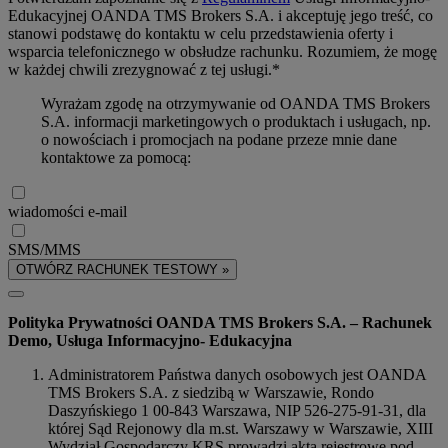
Edukacyjnej OANDA TMS Brokers S.A. i akceptuję jego treść, co
stanowi podstawę do kontaktu w celu przedstawienia oferty i
wsparcia telefonicznego w obsłudze rachunku. Rozumiem, że mogę
w każdej chwili zrezygnować z tej usługi.*
Wyrażam zgodę na otrzymywanie od OANDA TMS Brokers
S.A. informacji marketingowych o produktach i usługach, np.
o nowościach i promocjach na podane przeze mnie dane
kontaktowe za pomocą:
wiadomości e-mail
SMS/MMS
OTWÓRZ RACHUNEK TESTOWY »
Polityka Prywatności OANDA TMS Brokers S.A. – Rachunek
Demo, Usługa Informacyjno- Edukacyjna
Administratorem Państwa danych osobowych jest OANDA
TMS Brokers S.A. z siedzibą w Warszawie, Rondo
Daszyńskiego 1 00-843 Warszawa, NIP 526-275-91-31, dla
której Sąd Rejonowy dla m.st. Warszawy w Warszawie, XIII
Wydział Gospodarczy KRS prowadzi akta rejestrowe pod