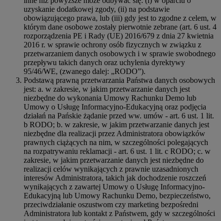
inne niż powyższe może odbywać się: (i) w oparciu o
uzyskanie dodatkowej zgody, (ii) na podstawie
obowiązującego prawa, lub (iii) gdy jest to zgodne z celem, w
którym dane osobowe zostały pierwotnie zebrane (art. 6 ust. 4
rozporządzenia PE i Rady (UE) 2016/679 z dnia 27 kwietnia
2016 r. w sprawie ochrony osób fizycznych w związku z
przetwarzaniem danych osobowych i w sprawie swobodnego
przepływu takich danych oraz uchylenia dyrektywy
95/46/WE, (zwanego dalej: „RODO”).
Podstawą prawną przetwarzania Państwa danych osobowych
jest: a. w zakresie, w jakim przetwarzanie danych jest
niezbędne do wykonania Umowy Rachunku Demo lub
Umowy o Usługę Informacyjno-Edukacyjną oraz podjęcia
działań na Pańskie żądanie przed ww. umów - art. 6 ust. 1 lit.
b RODO; b. w zakresie, w jakim przetwarzanie danych jest
niezbędne dla realizacji przez Administratora obowiązków
prawnych ciążących na nim, w szczególności polegających
na rozpatrywaniu reklamacji - art. 6 ust. 1 lit. c RODO; c. w
zakresie, w jakim przetwarzanie danych jest niezbędne do
realizacji celów wynikających z prawnie uzasadnionych
interesów Administratora, takich jak dochodzenie roszczeń
wynikających z zawartej Umowy o Usługę Informacyjno-
Edukacyjną lub Umowy Rachunku Demo, bezpieczeństwo,
przeciwdziałanie oszustwom czy marketing bezpośredni
Administratora lub kontakt z Państwem, gdy w szczególności