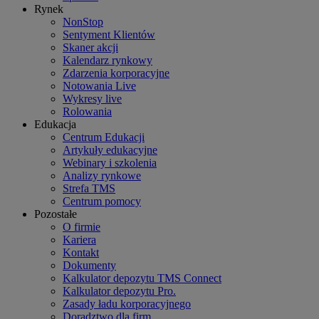
Rynek
NonStop
Sentyment Klientów
Skaner akcji
Kalendarz rynkowy
Zdarzenia korporacyjne
Notowania Live
Wykresy live
Rolowania
Edukacja
Centrum Edukacji
Artykuły edukacyjne
Webinary i szkolenia
Analizy rynkowe
Strefa TMS
Centrum pomocy
Pozostałe
O firmie
Kariera
Kontakt
Dokumenty
Kalkulator depozytu TMS Connect
Kalkulator depozytu Pro.
Zasady ładu korporacyjnego
Doradztwo dla firm