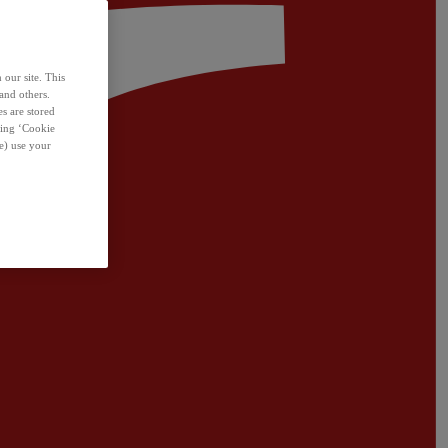
 our site. This
and others.
s are stored
sing ‘Cookie
e) use your