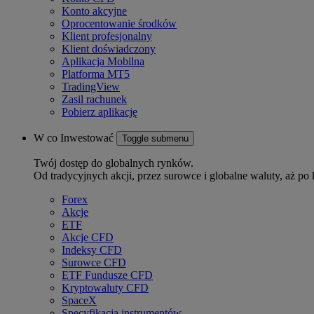
Konto akcyjne
Oprocentowanie środków
Klient profesjonalny
Klient doświadczony
Aplikacja Mobilna
Platforma MT5
TradingView
Zasil rachunek
Pobierz aplikację
W co Inwestować
Toggle submenu
Twój dostęp do globalnych rynków.
Od tradycyjnych akcji, przez surowce i globalne waluty, aż po 
Forex
Akcje
ETF
Akcje CFD
Indeksy CFD
Surowce CFD
ETF Fundusze CFD
Kryptowaluty CFD
SpaceX
Specyfikacja instrumentów