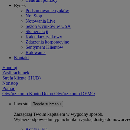
Centrum pomocy
Rynek
Podsumowanie rynków
NonStop
Notowania Live
Sezon wyników w USA
Skaner akcji
Kalendarz rynkowy
Zdarzenia korporacyjne
Sentyment Klientów
Rolowania
Kontakt
Handluj
Zasil rachunek
Strefa klienta (HUB)
Nonstop
Pomoc
Otwórz konto
Konto
Demo
Otwórz konto DEMO
Inwestuj
Toggle submenu
Zarządzaj Twoim kapitałem w wygodny sposób.
Wybierz odpowiedni typ rachunku i zyskaj dostęp do nowocze
Konto CFD