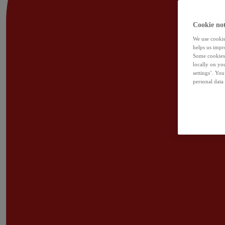
Cookie not
We use cookies
helps us impr
Some cookies 
locally on yo
settings’. Yo
personal data