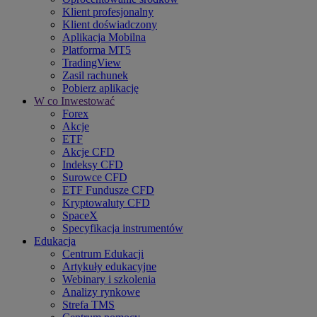
Klient profesjonalny
Klient doświadczony
Aplikacja Mobilna
Platforma MT5
TradingView
Zasil rachunek
Pobierz aplikację
W co Inwestować
Forex
Akcje
ETF
Akcje CFD
Indeksy CFD
Surowce CFD
ETF Fundusze CFD
Kryptowaluty CFD
SpaceX
Specyfikacja instrumentów
Edukacja
Centrum Edukacji
Artykuły edukacyjne
Webinary i szkolenia
Analizy rynkowe
Strefa TMS