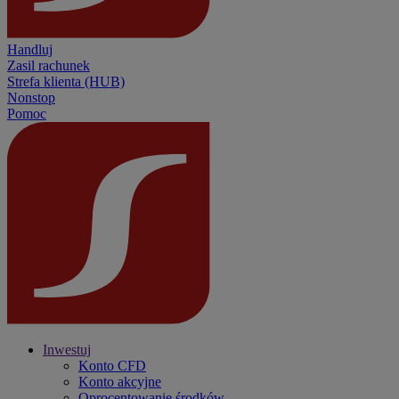
Handluj
Zasil rachunek
Strefa klienta (HUB)
Nonstop
Pomoc
Inwestuj
Konto CFD
Konto akcyjne
Oprocentowanie środków