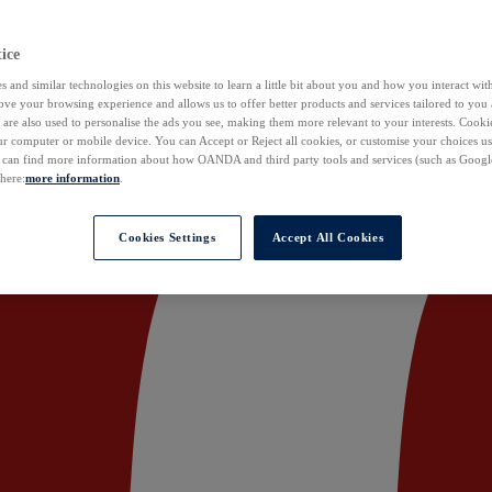
ice
 and similar technologies on this website to learn a little bit about you and how you interact with
ove your browsing experience and allows us to offer better products and services tailored to you 
are also used to personalise the ads you see, making them more relevant to your interests. Cookie
ur computer or mobile device. You can Accept or Reject all cookies, or customise your choices u
u can find more information about how OANDA and third party tools and services (such as Googl
 here:
more information
.
Cookies Settings
Accept All Cookies