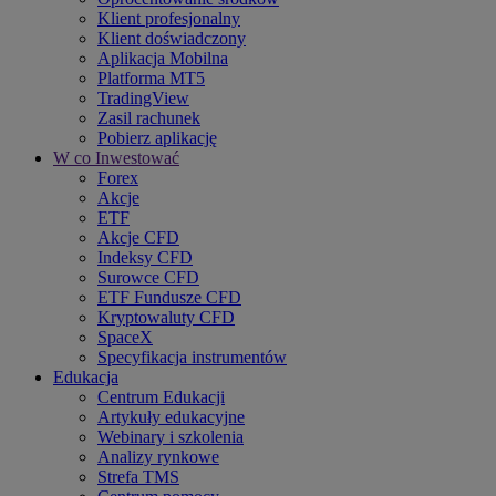
Klient profesjonalny
Klient doświadczony
Aplikacja Mobilna
Platforma MT5
TradingView
Zasil rachunek
Pobierz aplikację
W co Inwestować
Forex
Akcje
ETF
Akcje CFD
Indeksy CFD
Surowce CFD
ETF Fundusze CFD
Kryptowaluty CFD
SpaceX
Specyfikacja instrumentów
Edukacja
Centrum Edukacji
Artykuły edukacyjne
Webinary i szkolenia
Analizy rynkowe
Strefa TMS