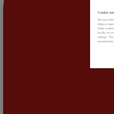
Cookie not
We use cookies
helps us impr
Some cookies 
locally on yo
settings’. Yo
personal data