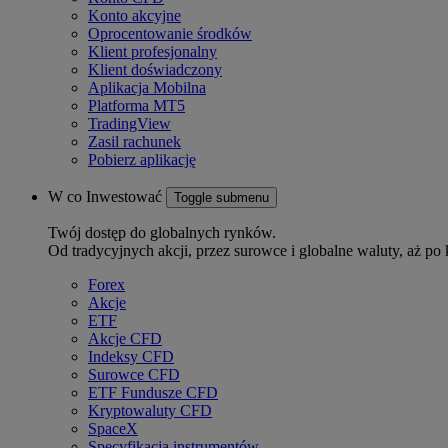
Konto akcyjne
Oprocentowanie środków
Klient profesjonalny
Klient doświadczony
Aplikacja Mobilna
Platforma MT5
TradingView
Zasil rachunek
Pobierz aplikację
W co Inwestować
Toggle submenu
Twój dostęp do globalnych rynków.
Od tradycyjnych akcji, przez surowce i globalne waluty, aż po 
Forex
Akcje
ETF
Akcje CFD
Indeksy CFD
Surowce CFD
ETF Fundusze CFD
Kryptowaluty CFD
SpaceX
Specyfikacja instrumentów