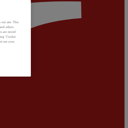
 our site. This
and others.
s are stored
sing ‘Cookie
e) use your