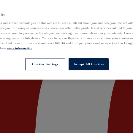
ice
 and similar technologies on this website to learn a little bit about you and how you interact with
ove your browsing experience and allows us to offer better products and services tailored to you 
are also used to personalise the ads you see, making them more relevant to your interests. Cookie
ur computer or mobile device. You can Accept or Reject all cookies, or customise your choices u
u can find more information about how OANDA and third party tools and services (such as Googl
 here:
more information
.
Cookies Settings
Accept All Cookies