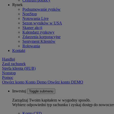
Centrum pomocy
Rynek
Podsumowanie rynków
NonStop
Notowania Live
Sezon wyników w USA
Skaner akcji
Kalendarz rynkowy
Zdarzenia korporacyjne
Sentyment Klientów
Rolowania
Kontakt
Handluj
Zasil rachunek
Strefa klienta (HUB)
Nonstop
Pomoc
Otwórz konto
Konto
Demo
Otwórz konto DEMO
Inwestuj
Toggle submenu
Zarządzaj Twoim kapitałem w wygodny sposób.
Wybierz odpowiedni typ rachunku i zyskaj dostęp do nowocze
Konto CFD