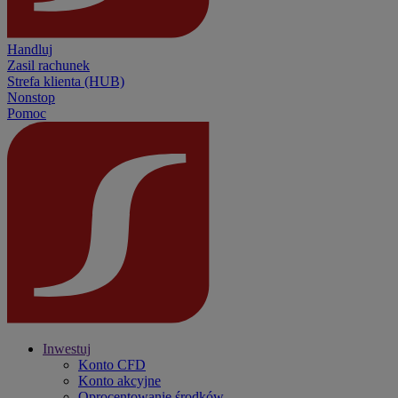
Handluj
Zasil rachunek
Strefa klienta (HUB)
Nonstop
Pomoc
Inwestuj
Konto CFD
Konto akcyjne
Oprocentowanie środków