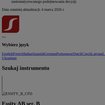
zautomatyzowanego podejmowania decyzji.
Data ostatniej aktualizacji: 4 marca 2026 r.
Wybierz język
English
French
Italian
Spanish
German
Portuguese
Dutch
Czech
Latvian
L
Ukrainian
Szukaj instrumentu
Essity AB ser. B