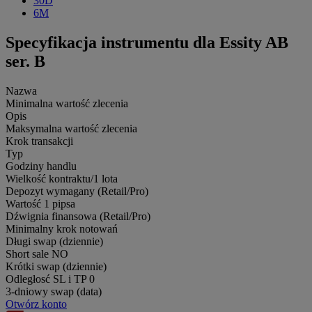
30D
6M
Specyfikacja instrumentu dla Essity AB
ser. B
Nazwa
Minimalna wartość zlecenia
Opis
Maksymalna wartość zlecenia
Krok transakcji
Typ
Godziny handlu
Wielkość kontraktu/1 lota
Depozyt wymagany (Retail/Pro)
Wartość 1 pipsa
Dźwignia finansowa (Retail/Pro)
Minimalny krok notowań
Długi swap (dziennie)
Short sale
NO
Krótki swap (dziennie)
Odległosć SL i TP
0
3-dniowy swap (data)
Otwórz konto