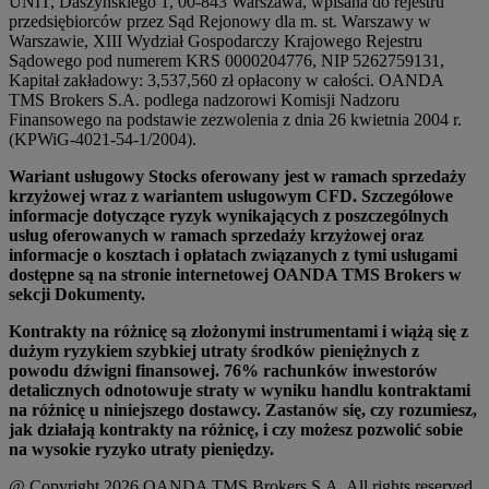
UNIT, Daszyńskiego 1, 00-843 Warszawa, wpisana do rejestru
przedsiębiorców przez Sąd Rejonowy dla m. st. Warszawy w
Warszawie, XIII Wydział Gospodarczy Krajowego Rejestru
Sądowego pod numerem KRS 0000204776, NIP 5262759131,
Kapitał zakładowy: 3,537,560 zł opłacony w całości. OANDA
TMS Brokers S.A. podlega nadzorowi Komisji Nadzoru
Finansowego na podstawie zezwolenia z dnia 26 kwietnia 2004 r.
(KPWiG-4021-54-1/2004).
Wariant usługowy Stocks oferowany jest w ramach sprzedaży
krzyżowej wraz z wariantem usługowym CFD. Szczegółowe
informacje dotyczące ryzyk wynikających z poszczególnych
usług oferowanych w ramach sprzedaży krzyżowej oraz
informacje o kosztach i opłatach związanych z tymi usługami
dostępne są na stronie internetowej OANDA TMS Brokers w
sekcji Dokumenty.
Kontrakty na różnicę są złożonymi instrumentami i wiążą się z
dużym ryzykiem szybkiej utraty środków pieniężnych z
powodu dźwigni finansowej. 76% rachunków inwestorów
detalicznych odnotowuje straty w wyniku handlu kontraktami
na różnicę u niniejszego dostawcy. Zastanów się, czy rozumiesz,
jak działają kontrakty na różnicę, i czy możesz pozwolić sobie
na wysokie ryzyko utraty pieniędzy.
@ Copyright 2026 OANDA TMS Brokers S.A. All rights reserved.