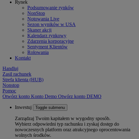
Rynek
Podsumowanie rynków
NonStop
Notowania Live
Sezon wyników w USA
Skaner akcji
Kalendarz rynkowy
Zdarzenia korporacyjne
Sentyment Klientów
Rolowania
Kontakt
Handluj
Zasil rachunek
Strefa klienta (HUB)
Nonstop
Pomoc
Otwórz konto
Konto
Demo
Otwórz konto DEMO
Inwestuj
Toggle submenu
Zarządzaj Twoim kapitałem w wygodny sposób.
Wybierz odpowiedni typ rachunku i zyskaj dostęp do
nowoczesnych platform oraz atrakcyjnego oprocentowania
wolnych środków.