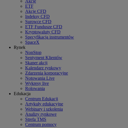
Akcje
ETF
Akcje CFD
Indeksy CFD
Surowce CFD
ETF Fundusze CFD
Kryptowaluty CFD
Specyfikacja instrumentów
SpaceX
Rynek
NonStop
Sentyment Klientów
Skaner akcji
Kalendarz rynkowy
Zdarzenia korporacyjne
Notowania Live
Wykresy live
Rolowania
Edukacja
Centrum Edukacji
Artykuły edukacyjne
Webinary i szkolenia
Analizy rynkowe
Strefa TMS
Centrum pomocy