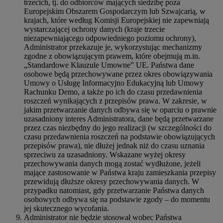
trzecich, tj. do odbiorców mających siedzibę poza
Europejskim Obszarem Gospodarczym lub Szwajcarią, w
krajach, które według Komisji Europejskiej nie zapewniają
wystarczającej ochrony danych (kraje trzecie
niezapewniającego odpowiedniego poziomu ochrony),
Administrator przekazuje je, wykorzystując mechanizmy
zgodne z obowiązującym prawem, które obejmują m.in.
„Standardowe Klauzule Umowne” UE. Państwa dane
osobowe będą przechowywane przez okres obowiązywania
Umowy o Usługę Informacyjno Edukacyjną lub Umowy
Rachunku Demo, a także po ich do czasu przedawnienia
roszczeń wynikających z przepisów prawa. W zakresie, w
jakim przetwarzanie danych odbywa się w oparciu o prawnie
uzasadniony interes Administratora, dane będą przetwarzane
przez czas niezbędny do jego realizacji (w szczególności do
czasu przedawnienia roszczeń na podstawie obowiązujących
przepisów prawa), nie dłużej jednak niż do czasu uznania
sprzeciwu za uzasadniony. Wskazane wyżej okresy
przechowywania danych mogą zostać wydłużone, jeżeli
mające zastosowanie w Państwa kraju zamieszkania przepisy
przewidują dłuższe okresy przechowywania danych. W
przypadku natomiast, gdy przetwarzanie Państwa danych
osobowych odbywa się na podstawie zgody – do momentu
jej skutecznego wycofania.
Administrator nie będzie stosował wobec Państwa