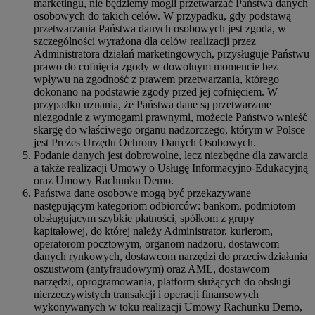
marketingu, nie będziemy mogli przetwarzać Państwa danych
osobowych do takich celów. W przypadku, gdy podstawą
przetwarzania Państwa danych osobowych jest zgoda, w
szczególności wyrażona dla celów realizacji przez
Administratora działań marketingowych, przysługuje Państwu
prawo do cofnięcia zgody w dowolnym momencie bez
wpływu na zgodność z prawem przetwarzania, którego
dokonano na podstawie zgody przed jej cofnięciem. W
przypadku uznania, że Państwa dane są przetwarzane
niezgodnie z wymogami prawnymi, możecie Państwo wnieść
skargę do właściwego organu nadzorczego, którym w Polsce
jest Prezes Urzędu Ochrony Danych Osobowych.
Podanie danych jest dobrowolne, lecz niezbędne dla zawarcia
a także realizacji Umowy o Usługę Informacyjno-Edukacyjną
oraz Umowy Rachunku Demo.
Państwa dane osobowe mogą być przekazywane
następującym kategoriom odbiorców: bankom, podmiotom
obsługującym szybkie płatności, spółkom z grupy
kapitałowej, do której należy Administrator, kurierom,
operatorom pocztowym, organom nadzoru, dostawcom
danych rynkowych, dostawcom narzędzi do przeciwdziałania
oszustwom (antyfraudowym) oraz AML, dostawcom
narzędzi, oprogramowania, platform służących do obsługi
nierzeczywistych transakcji i operacji finansowych
wykonywanych w toku realizacji Umowy Rachunku Demo,