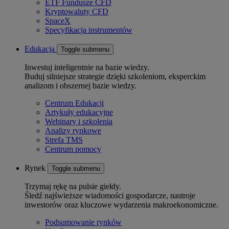
ETF Fundusze CFD
Kryptowaluty CFD
SpaceX
Specyfikacja instrumentów
Edukacja
Toggle submenu
Inwestuj inteligentnie na bazie wiedzy.
Buduj silniejsze strategie dzięki szkoleniom, eksperckim
analizom i obszernej bazie wiedzy.
Centrum Edukacji
Artykuły edukacyjne
Webinary i szkolenia
Analizy rynkowe
Strefa TMS
Centrum pomocy
Rynek
Toggle submenu
Trzymaj rękę na pulsie giełdy.
Śledź najświeższe wiadomości gospodarcze, nastroje
inwestorów oraz kluczowe wydarzenia makroekonomiczne.
Podsumowanie rynków