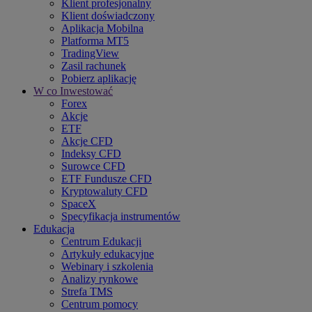
Klient profesjonalny
Klient doświadczony
Aplikacja Mobilna
Platforma MT5
TradingView
Zasil rachunek
Pobierz aplikację
W co Inwestować
Forex
Akcje
ETF
Akcje CFD
Indeksy CFD
Surowce CFD
ETF Fundusze CFD
Kryptowaluty CFD
SpaceX
Specyfikacja instrumentów
Edukacja
Centrum Edukacji
Artykuły edukacyjne
Webinary i szkolenia
Analizy rynkowe
Strefa TMS
Centrum pomocy