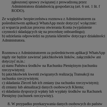
zgłoszonej sprawy związanej z prowadzoną przez
Administratora działalnością gospodarczą (art. 6 ust. 1 lit. f
RODO).
Ze względów bezpieczeństwa rozmowa z Administratorem za
pośrednictwem aplikacji WhatsApp może dotyczyć wyłącznie:
a) wsparcia podczas procesu otwierania Konta (wyjaśnienie
czynności składających się na procedurę onboardingu);
b) udzielania odpowiedzi na pytania klientów dotyczące działalności
Administratora.
Rozmowa z Administratorem za pośrednictwem aplikacji WhatsApp
nigdy nie będzie zawierać jakichkolwiek linków, załączników ani
dotyczyć m.in.:
a) stanu Państwa środków na Rachunku Pieniężnym (rachunku
rzeczywistym);
b) jakichkolwiek kwestii związanych realizacją Transakcji na
rachunku rzeczywistym;
c) składania Zleceń lub ich zmiany (na rachunku rzeczywistym);
d) zmiany lub aktualizacji danych osobowych Klienta;
e) składania dyspozycji wpłaty lub wypłaty środków na Rachunek
Pieniężny (rachunek rzeczywisty).
W przypadku przekazywania danych osobowych do państw