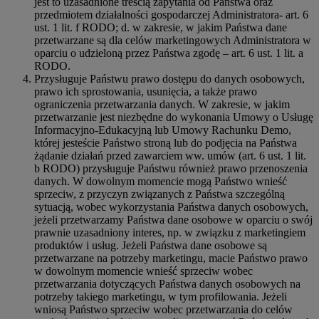
jest to uzasadnione treścią zapytania od Państwa oraz
przedmiotem działalności gospodarczej Administratora- art. 6
ust. 1 lit. f RODO; d. w zakresie, w jakim Państwa dane
przetwarzane są dla celów marketingowych Administratora w
oparciu o udzieloną przez Państwa zgodę – art. 6 ust. 1 lit. a
RODO.
Przysługuje Państwu prawo dostępu do danych osobowych,
prawo ich sprostowania, usunięcia, a także prawo
ograniczenia przetwarzania danych. W zakresie, w jakim
przetwarzanie jest niezbędne do wykonania Umowy o Usługę
Informacyjno-Edukacyjną lub Umowy Rachunku Demo,
której jesteście Państwo stroną lub do podjęcia na Państwa
żądanie działań przed zawarciem ww. umów (art. 6 ust. 1 lit.
b RODO) przysługuje Państwu również prawo przenoszenia
danych. W dowolnym momencie mogą Państwo wnieść
sprzeciw, z przyczyn związanych z Państwa szczególną
sytuacją, wobec wykorzystania Państwa danych osobowych,
jeżeli przetwarzamy Państwa dane osobowe w oparciu o swój
prawnie uzasadniony interes, np. w związku z marketingiem
produktów i usług. Jeżeli Państwa dane osobowe są
przetwarzane na potrzeby marketingu, macie Państwo prawo
w dowolnym momencie wnieść sprzeciw wobec
przetwarzania dotyczących Państwa danych osobowych na
potrzeby takiego marketingu, w tym profilowania. Jeżeli
wniosą Państwo sprzeciw wobec przetwarzania do celów