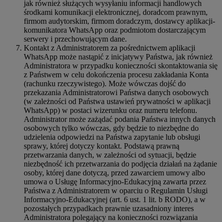
jak również służących wysyłaniu informacji handlowych
środkami komunikacji elektronicznej, doradcom prawnym,
firmom audytorskim, firmom doradczym, dostawcy aplikacji-
komunikatora WhatsApp oraz podmiotom dostarczającym
serwery i przechowującym dane.
Kontakt z Administratorem za pośrednictwem aplikacji
WhatsApp może nastąpić z inicjatywy Państwa, jak również
Administratora w przypadku konieczności skontaktowania się
z Państwem w celu dokończenia procesu zakładania Konta
(rachunku rzeczywistego). Może wówczas dojść do
przekazania Administratorowi Państwa danych osobowych
(w zależności od Państwa ustawień prywatności w aplikacji
WhatsApp) w postaci wizerunku oraz numeru telefonu.
Administrator może zażądać podania Państwa innych danych
osobowych tylko wówczas, gdy będzie to niezbędne do
udzielenia odpowiedzi na Państwa zapytanie lub obsługi
sprawy, której dotyczy kontakt. Podstawą prawną
przetwarzania danych, w zależności od sytuacji, będzie
niezbędność ich przetwarzania do podjęcia działań na żądanie
osoby, której dane dotyczą, przed zawarciem umowy albo
umowa o Usługę Informacyjno-Edukacyjną zawarta przez
Państwa z Administratorem w oparciu o Regulamin Usługi
Informacyjno-Edukacyjnej (art. 6 ust. 1 lit. b RODO), a w
pozostałych przypadkach prawnie uzasadniony interes
Administratora polegający na konieczności rozwiązania