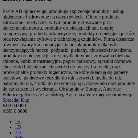
Essity AB opracowuje, produkuje i sprzedaje produkty i usługi
higieniczne i zdrowotne na całym świecie. Oferuje produkty
zdrowotne i medyczne, w tym produkty stosowane przy
nietrzymaniu moczu, produkty do pielęgnacji ran, terapię
kompresyjną, produkty ortopedyczne, produkty do pielęgnacji skóry
oraz rozwiązania cyfrowe z technologią czujników. Firma dostarcza
również towary konsumpcyjne, takie jak produkty dla osób
nietrzymających moczu, podpaski, pieluchy, chusteczki nawilżane,
produkty do pielęgnacji skóry, mydła intymne, zmywalna bielizna
chłonna, kubki menstruacyjne, papier toaletowy, ręczniki domowe,
chusteczki higieniczne, chusteczki do twarzy i serwetki; oraz
profesjonalne produkty higieniczne, na które składają się papiery
toaletowe, papierowe ręczniki do rąk, serwetki, mydła do rąk,
balsamy do rąk, środki do dezynfekcji rąk, dozowniki oraz produkty
do czyszczenia i wycierania. Obsługuje w Europie, Ameryce
Północnej, Ameryce Łacińskiej, Azji i na arenie międzynarodowej.
Sprzedaj
Kup
BID
0.0000
ASK
0.0000
1H
1D
7D