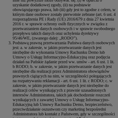
inne niż powyższe może odbywać się: (i) w oparciu o
uzyskanie dodatkowej zgody, (ii) na podstawie
obowiązującego prawa, lub (iii) gdy jest to zgodne z celem, w
którym dane osobowe zostały pierwotnie zebrane (art. 6 ust. 4
rozporządzenia PE i Rady (UE) 2016/679 z dnia 27 kwietnia
2016 r. w sprawie ochrony osób fizycznych w związku z
przetwarzaniem danych osobowych i w sprawie swobodnego
przepływu takich danych oraz uchylenia dyrektywy
95/46/WE, (zwanego dalej: „RODO”).
Podstawą prawną przetwarzania Państwa danych osobowych
jest: a. w zakresie, w jakim przetwarzanie danych jest
niezbędne do wykonania Umowy Rachunku Demo lub
Umowy o Usługę Informacyjno-Edukacyjną oraz podjęcia
działań na Pańskie żądanie przed ww. umów - art. 6 ust. 1 lit.
b RODO; b. w zakresie, w jakim przetwarzanie danych jest
niezbędne dla realizacji przez Administratora obowiązków
prawnych ciążących na nim, w szczególności polegających
na rozpatrywaniu reklamacji - art. 6 ust. 1 lit. c RODO; c. w
zakresie, w jakim przetwarzanie danych jest niezbędne do
realizacji celów wynikających z prawnie uzasadnionych
interesów Administratora, takich jak dochodzenie roszczeń
wynikających z zawartej Umowy o Usługę Informacyjno-
Edukacyjną lub Umowy Rachunku Demo, bezpieczeństwo,
przeciwdziałanie oszustwom czy marketing bezpośredni
Administratora lub kontakt z Państwem, gdy w szczególności