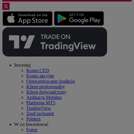
Inwestuj
Konto CFD
Konto akcyjne
Oprocentowanie środków
Klient profesjonalny
Klient doświadczony
Aplikacja Mobilna
Platforma MT5
TradingView
Zasil rachunek
Pobierz
W co Inwestować
Forex