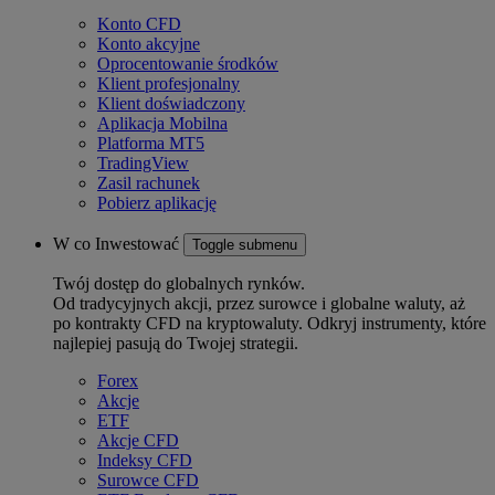
Konto CFD
Konto akcyjne
Oprocentowanie środków
Klient profesjonalny
Klient doświadczony
Aplikacja Mobilna
Platforma MT5
TradingView
Zasil rachunek
Pobierz aplikację
W co Inwestować
Toggle submenu
Twój dostęp do globalnych rynków.
Od tradycyjnych akcji, przez surowce i globalne waluty, aż
po kontrakty CFD na kryptowaluty. Odkryj instrumenty, które
najlepiej pasują do Twojej strategii.
Forex
Akcje
ETF
Akcje CFD
Indeksy CFD
Surowce CFD