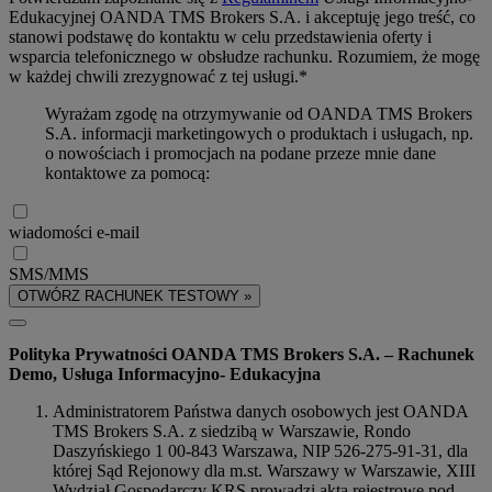
Edukacyjnej OANDA TMS Brokers S.A. i akceptuję jego treść, co
stanowi podstawę do kontaktu w celu przedstawienia oferty i
wsparcia telefonicznego w obsłudze rachunku. Rozumiem, że mogę
w każdej chwili zrezygnować z tej usługi.*
Wyrażam zgodę na otrzymywanie od OANDA TMS Brokers
S.A. informacji marketingowych o produktach i usługach, np.
o nowościach i promocjach na podane przeze mnie dane
kontaktowe za pomocą:
wiadomości e-mail
SMS/MMS
OTWÓRZ RACHUNEK TESTOWY »
Polityka Prywatności OANDA TMS Brokers S.A. – Rachunek
Demo, Usługa Informacyjno- Edukacyjna
Administratorem Państwa danych osobowych jest OANDA
TMS Brokers S.A. z siedzibą w Warszawie, Rondo
Daszyńskiego 1 00-843 Warszawa, NIP 526-275-91-31, dla
której Sąd Rejonowy dla m.st. Warszawy w Warszawie, XIII
Wydział Gospodarczy KRS prowadzi akta rejestrowe pod