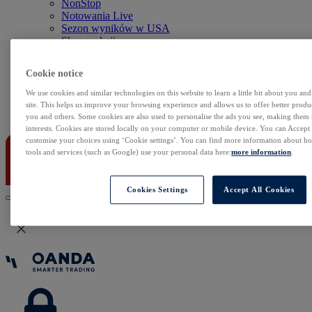
NonStop
Notowania Live
Sezon wyników w USA
Skaner akcji
Kalendarz rynkowy
Zdarzenia korporacyjne
Cookie notice
Sentyment Klientów
Rolowania
We use cookies and similar technologies on this website to learn a little bit about you an
site. This helps us improve your browsing experience and allows us to offer better produc
Kontakt
you and others. Some cookies are also used to personalise the ads you see, making them
interests. Cookies are stored locally on your computer or mobile device. You can Accept o
customise your choices using ‘Cookie settings’. You can find more information about 
tools and services (such as Google) use your personal data here:
more information
.
Cookies Settings
Accept All Cookies