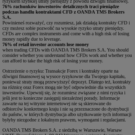
ryzykiem szybkiej utraty pieniędzy z powodu dźwigni finansowej.
76% rachunków inwestorów detalicznych traci pieniądze
podczas handlu kontraktami CFD z OANDA TMS Brokers
S.A.
Powinieneś rozważyć, czy rozumiesz, jak działają kontrakty CFD i
czy możesz sobie pozwolić na wysokie ryzyko utraty pieniędzy.
CFDs are complex instruments and come with a high risk of losing
money rapidly due to leverage.
76% of retail investor accounts lose money
when trading CFDs with OANDA TMS Brokers S.A. You should
consider whether you understand how CFDs work and whether you
can afford to take the high risk of losing your money.
Ostrzeżenie o ryzyku: Transakcje Forex i kontrakty oparte na
dźwigni finansowej są wysoce ryzykowne dla Twojego kapitału,
ponieważ straty mogą przewyższyć depozyt. Dlatego też, kontrakty
na różnicę oraz Forex mogą nie być odpowiednie dla wszystkich
inwestorów. Upewnij się, że rozumiesz związane z nimi ryzyka i
jeśli jest to konieczne zasięgnij niezależnej porady. Informacje
zawarte na tej witrynie internetowej nie są skierowane do
odbiorców konkretnego kraju i nie są przeznaczone do dystrybucji
do państw, w których dystrybucja albo użytkowanie tych informacji
byłyby niezgodne z lokalnym prawem, wymogami i regulacjami.
OANDA TMS Brokers S.A. z siedzibą w Warszawie, Warsaw