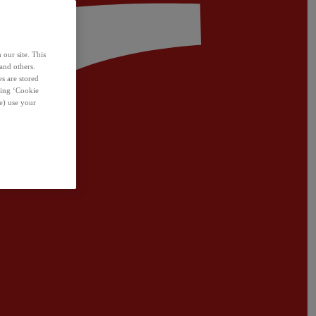
 our site. This
and others.
s are stored
sing ‘Cookie
e) use your