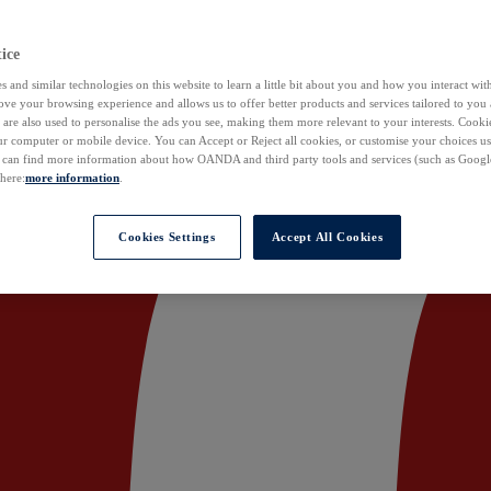
ice
 and similar technologies on this website to learn a little bit about you and how you interact with
ove your browsing experience and allows us to offer better products and services tailored to you 
are also used to personalise the ads you see, making them more relevant to your interests. Cookie
ur computer or mobile device. You can Accept or Reject all cookies, or customise your choices u
u can find more information about how OANDA and third party tools and services (such as Googl
 here:
more information
.
Cookies Settings
Accept All Cookies