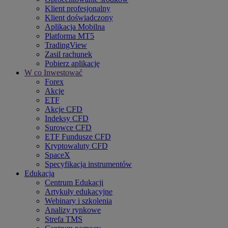
Klient profesjonalny
Klient doświadczony
Aplikacja Mobilna
Platforma MT5
TradingView
Zasil rachunek
Pobierz aplikację
W co Inwestować
Forex
Akcje
ETF
Akcje CFD
Indeksy CFD
Surowce CFD
ETF Fundusze CFD
Kryptowaluty CFD
SpaceX
Specyfikacja instrumentów
Edukacja
Centrum Edukacji
Artykuły edukacyjne
Webinary i szkolenia
Analizy rynkowe
Strefa TMS