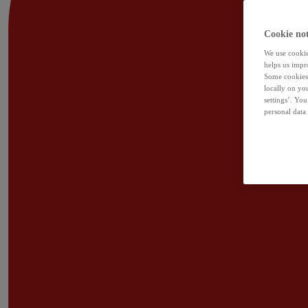
Cookie not
We use cookies
helps us impr
Some cookies 
locally on yo
settings’. Yo
personal data