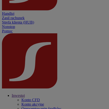
Handluj
Zasil rachunek
Strefa klienta (HUB)
Nonstop
Pomoc
Inwestuj
Konto CFD
Konto akcyjne
Oprocentowanie środków