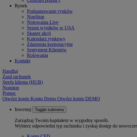
Centrum pomocy
Rynek
Podsumowanie rynków
NonStop
Notowania Live
Sezon wyników w USA
Skaner akcji
Kalendarz rynkowy
Zdarzenia korporacyjne
Sentyment Klientów
Rolowania
Kontakt
Handluj
Zasil rachunek
Strefa klienta (HUB)
Nonstop
Pomoc
Otwórz konto
Konto
Demo
Otwórz konto DEMO
Inwestuj
Toggle submenu
Zarządzaj Twoim kapitałem w wygodny sposób.
Wybierz odpowiedni typ rachunku i zyskaj dostęp do nowocze
Konto CFD