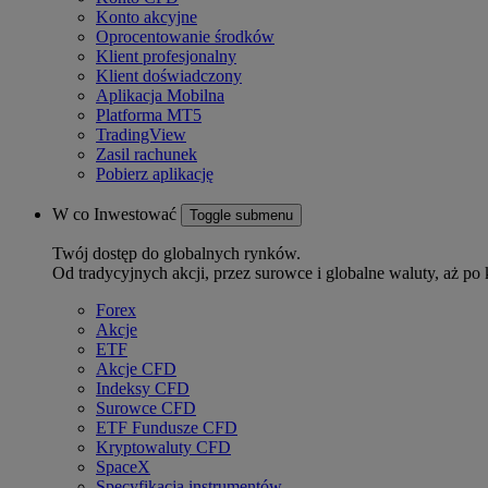
Konto akcyjne
Oprocentowanie środków
Klient profesjonalny
Klient doświadczony
Aplikacja Mobilna
Platforma MT5
TradingView
Zasil rachunek
Pobierz aplikację
W co Inwestować
Toggle submenu
Twój dostęp do globalnych rynków.
Od tradycyjnych akcji, przez surowce i globalne waluty, aż po 
Forex
Akcje
ETF
Akcje CFD
Indeksy CFD
Surowce CFD
ETF Fundusze CFD
Kryptowaluty CFD
SpaceX
Specyfikacja instrumentów