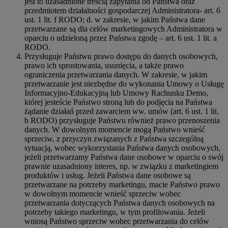
jest to uzasadnione treścią zapytania od Państwa oraz
przedmiotem działalności gospodarczej Administratora- art. 6
ust. 1 lit. f RODO; d. w zakresie, w jakim Państwa dane
przetwarzane są dla celów marketingowych Administratora w
oparciu o udzieloną przez Państwa zgodę – art. 6 ust. 1 lit. a
RODO.
Przysługuje Państwu prawo dostępu do danych osobowych,
prawo ich sprostowania, usunięcia, a także prawo
ograniczenia przetwarzania danych. W zakresie, w jakim
przetwarzanie jest niezbędne do wykonania Umowy o Usługę
Informacyjno-Edukacyjną lub Umowy Rachunku Demo,
której jesteście Państwo stroną lub do podjęcia na Państwa
żądanie działań przed zawarciem ww. umów (art. 6 ust. 1 lit.
b RODO) przysługuje Państwu również prawo przenoszenia
danych. W dowolnym momencie mogą Państwo wnieść
sprzeciw, z przyczyn związanych z Państwa szczególną
sytuacją, wobec wykorzystania Państwa danych osobowych,
jeżeli przetwarzamy Państwa dane osobowe w oparciu o swój
prawnie uzasadniony interes, np. w związku z marketingiem
produktów i usług. Jeżeli Państwa dane osobowe są
przetwarzane na potrzeby marketingu, macie Państwo prawo
w dowolnym momencie wnieść sprzeciw wobec
przetwarzania dotyczących Państwa danych osobowych na
potrzeby takiego marketingu, w tym profilowania. Jeżeli
wniosą Państwo sprzeciw wobec przetwarzania do celów