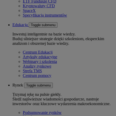
ETF Fundusze CFD
Kryptowaluty CFD
SpaceX
Specyfikacja instrumentów
Edukacja
Toggle submenu
Inwestuj inteligentnie na bazie wiedzy.
Buduj silniejsze strategie dzięki szkoleniom, eksperckim
analizom i obszernej bazie wiedzy.
Centrum Edukacji
Artykuły edukacyjne
Webinary i szkolenia
Analizy rynkowe
Strefa TMS
Centrum pomocy
Rynek
Toggle submenu
Trzymaj rękę na pulsie giełdy.
Śledź najświeższe wiadomości gospodarcze, nastroje
inwestorów oraz kluczowe wydarzenia makroekonomiczne.
Podsumowanie rynków