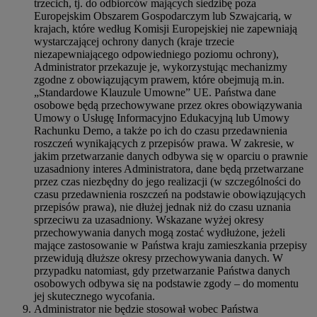
trzecich, tj. do odbiorców mających siedzibę poza
Europejskim Obszarem Gospodarczym lub Szwajcarią, w
krajach, które według Komisji Europejskiej nie zapewniają
wystarczającej ochrony danych (kraje trzecie
niezapewniającego odpowiedniego poziomu ochrony),
Administrator przekazuje je, wykorzystując mechanizmy
zgodne z obowiązującym prawem, które obejmują m.in.
„Standardowe Klauzule Umowne” UE. Państwa dane
osobowe będą przechowywane przez okres obowiązywania
Umowy o Usługę Informacyjno Edukacyjną lub Umowy
Rachunku Demo, a także po ich do czasu przedawnienia
roszczeń wynikających z przepisów prawa. W zakresie, w
jakim przetwarzanie danych odbywa się w oparciu o prawnie
uzasadniony interes Administratora, dane będą przetwarzane
przez czas niezbędny do jego realizacji (w szczególności do
czasu przedawnienia roszczeń na podstawie obowiązujących
przepisów prawa), nie dłużej jednak niż do czasu uznania
sprzeciwu za uzasadniony. Wskazane wyżej okresy
przechowywania danych mogą zostać wydłużone, jeżeli
mające zastosowanie w Państwa kraju zamieszkania przepisy
przewidują dłuższe okresy przechowywania danych. W
przypadku natomiast, gdy przetwarzanie Państwa danych
osobowych odbywa się na podstawie zgody – do momentu
jej skutecznego wycofania.
Administrator nie będzie stosował wobec Państwa