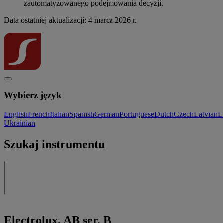
zautomatyzowanego podejmowania decyzji.
Data ostatniej aktualizacji: 4 marca 2026 r.
Wybierz język
English
French
Italian
Spanish
German
Portuguese
Dutch
Czech
Latvian
L
Ukrainian
Szukaj instrumentu
Electrolux, AB ser. B