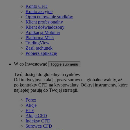
Konto CFD
Konto akcyjne
Oprocentowanie środków
Klient profesjonalny
Klient doświadczony
Aplikacja Mobilna
Platforma MT5
TradingView
Zasil rachunek
Pobierz aplikację
W co Inwestować
Toggle submenu
Twój dostęp do globalnych rynków.
Od tradycyjnych akcji, przez surowce i globalne waluty, aż
po kontrakty CFD na kryptowaluty. Odkryj instrumenty, które
najlepiej pasują do Twojej strategii.
Forex
Akcje
ETF
Akcje CFD
Indeksy CFD
Surowce CFD