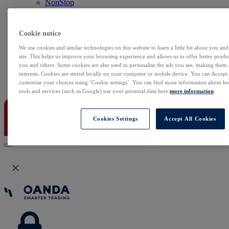
NonStop
Notowania Live
Sezon wyników w USA
Skaner akcji
Cookie notice
Kalendarz rynkowy
Zdarzenia korporacyjne
We use cookies and similar technologies on this website to learn a little bit about you an
Sentyment Klientów
site. This helps us improve your browsing experience and allows us to offer better produc
you and others. Some cookies are also used to personalise the ads you see, making them
Rolowania
interests. Cookies are stored locally on your computer or mobile device. You can Accept o
customise your choices using ‘Cookie settings’. You can find more information about 
Kontakt
tools and services (such as Google) use your personal data here:
more information
.
Cookies Settings
Accept All Cookies