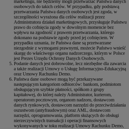
marketingu, nie będziemy mogli przetwarzać Państwa danych
osobowych do takich celów. W przypadku, gdy podstawą
przetwarzania Państwa danych osobowych jest zgoda, w
szczególności wyrażona dla celów realizacji przez
Administratora działań marketingowych, przysługuje Państwu
prawo do cofnięcia zgody w dowolnym momencie bez
wpływu na zgodność z prawem przetwarzania, którego
dokonano na podstawie zgody przed jej cofnięciem. W
przypadku uznania, że Państwa dane są przetwarzane
niezgodnie z wymogami prawnymi, możecie Państwo wnieść
skargę do właściwego organu nadzorczego, którym w Polsce
jest Prezes Urzędu Ochrony Danych Osobowych.
Podanie danych jest dobrowolne, lecz niezbędne dla zawarcia
a także realizacji Umowy o Usługę Informacyjno-Edukacyjną
oraz Umowy Rachunku Demo.
Państwa dane osobowe mogą być przekazywane
następującym kategoriom odbiorców: bankom, podmiotom
obsługującym szybkie płatności, spółkom z grupy
kapitałowej, do której należy Administrator, kurierom,
operatorom pocztowym, organom nadzoru, dostawcom
danych rynkowych, dostawcom narzędzi do przeciwdziałania
oszustwom (antyfraudowym) oraz AML, dostawcom
narzędzi, oprogramowania, platform służących do obsługi
nierzeczywistych transakcji i operacji finansowych
wykonywanych w toku realizacji Umowy Rachunku Demo,