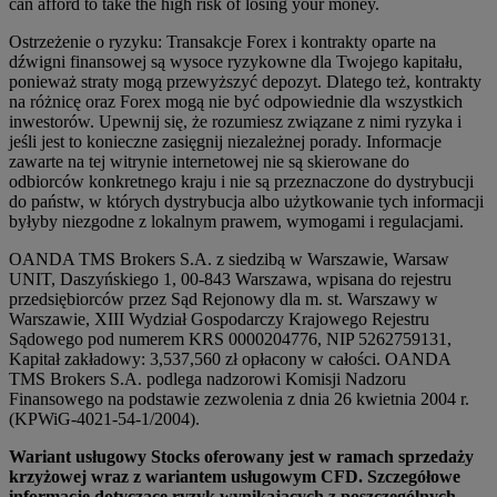
can afford to take the high risk of losing your money.
Ostrzeżenie o ryzyku: Transakcje Forex i kontrakty oparte na
dźwigni finansowej są wysoce ryzykowne dla Twojego kapitału,
ponieważ straty mogą przewyższyć depozyt. Dlatego też, kontrakty
na różnicę oraz Forex mogą nie być odpowiednie dla wszystkich
inwestorów. Upewnij się, że rozumiesz związane z nimi ryzyka i
jeśli jest to konieczne zasięgnij niezależnej porady. Informacje
zawarte na tej witrynie internetowej nie są skierowane do
odbiorców konkretnego kraju i nie są przeznaczone do dystrybucji
do państw, w których dystrybucja albo użytkowanie tych informacji
byłyby niezgodne z lokalnym prawem, wymogami i regulacjami.
OANDA TMS Brokers S.A. z siedzibą w Warszawie, Warsaw
UNIT, Daszyńskiego 1, 00-843 Warszawa, wpisana do rejestru
przedsiębiorców przez Sąd Rejonowy dla m. st. Warszawy w
Warszawie, XIII Wydział Gospodarczy Krajowego Rejestru
Sądowego pod numerem KRS 0000204776, NIP 5262759131,
Kapitał zakładowy: 3,537,560 zł opłacony w całości. OANDA
TMS Brokers S.A. podlega nadzorowi Komisji Nadzoru
Finansowego na podstawie zezwolenia z dnia 26 kwietnia 2004 r.
(KPWiG-4021-54-1/2004).
Wariant usługowy Stocks oferowany jest w ramach sprzedaży
krzyżowej wraz z wariantem usługowym CFD. Szczegółowe
informacje dotyczące ryzyk wynikających z poszczególnych