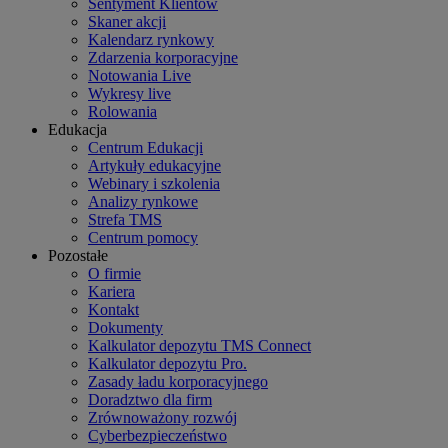
Sentyment Klientów
Skaner akcji
Kalendarz rynkowy
Zdarzenia korporacyjne
Notowania Live
Wykresy live
Rolowania
Edukacja
Centrum Edukacji
Artykuły edukacyjne
Webinary i szkolenia
Analizy rynkowe
Strefa TMS
Centrum pomocy
Pozostałe
O firmie
Kariera
Kontakt
Dokumenty
Kalkulator depozytu TMS Connect
Kalkulator depozytu Pro.
Zasady ładu korporacyjnego
Doradztwo dla firm
Zrównoważony rozwój
Cyberbezpieczeństwo