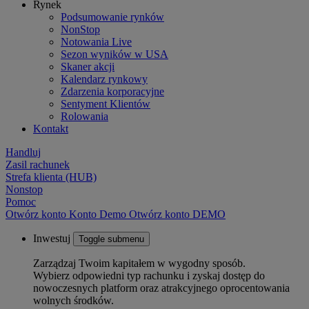
Rynek
Podsumowanie rynków
NonStop
Notowania Live
Sezon wyników w USA
Skaner akcji
Kalendarz rynkowy
Zdarzenia korporacyjne
Sentyment Klientów
Rolowania
Kontakt
Handluj
Zasil rachunek
Strefa klienta (HUB)
Nonstop
Pomoc
Otwórz konto
Konto
Demo
Otwórz konto DEMO
Inwestuj
Toggle submenu
Zarządzaj Twoim kapitałem w wygodny sposób.
Wybierz odpowiedni typ rachunku i zyskaj dostęp do
nowoczesnych platform oraz atrakcyjnego oprocentowania
wolnych środków.