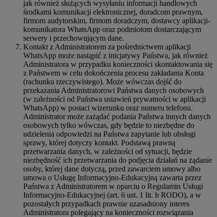
jak również służących wysyłaniu informacji handlowych
środkami komunikacji elektronicznej, doradcom prawnym,
firmom audytorskim, firmom doradczym, dostawcy aplikacji-
komunikatora WhatsApp oraz podmiotom dostarczającym
serwery i przechowującym dane.
Kontakt z Administratorem za pośrednictwem aplikacji
WhatsApp może nastąpić z inicjatywy Państwa, jak również
Administratora w przypadku konieczności skontaktowania się
z Państwem w celu dokończenia procesu zakładania Konta
(rachunku rzeczywistego). Może wówczas dojść do
przekazania Administratorowi Państwa danych osobowych
(w zależności od Państwa ustawień prywatności w aplikacji
WhatsApp) w postaci wizerunku oraz numeru telefonu.
Administrator może zażądać podania Państwa innych danych
osobowych tylko wówczas, gdy będzie to niezbędne do
udzielenia odpowiedzi na Państwa zapytanie lub obsługi
sprawy, której dotyczy kontakt. Podstawą prawną
przetwarzania danych, w zależności od sytuacji, będzie
niezbędność ich przetwarzania do podjęcia działań na żądanie
osoby, której dane dotyczą, przed zawarciem umowy albo
umowa o Usługę Informacyjno-Edukacyjną zawarta przez
Państwa z Administratorem w oparciu o Regulamin Usługi
Informacyjno-Edukacyjnej (art. 6 ust. 1 lit. b RODO), a w
pozostałych przypadkach prawnie uzasadniony interes
Administratora polegający na konieczności rozwiązania