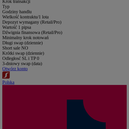
Krok transakcji
Typ
Godziny handlu
Wielkość kontraktu/1 lota
Depozyt wymagany (Retail/Pro)
Wartość 1 pipsa
Dźwignia finansowa (Retail/Pro)
Minimalny krok notowań
Długi swap (dziennie)
Short sale
NO
Krótki swap (dziennie)
Odległosć SL i TP
0
3-dniowy swap (data)
Otwórz konto
Polska