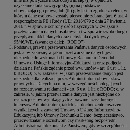
inne niż powyższe może odbywać się: (i) w oparciu o
uzyskanie dodatkowej zgody, (ii) na podstawie
obowiązującego prawa, lub (iii) gdy jest to zgodne z celem, w
którym dane osobowe zostały pierwotnie zebrane (art. 6 ust. 4
rozporządzenia PE i Rady (UE) 2016/679 z dnia 27 kwietnia
2016 r. w sprawie ochrony osób fizycznych w związku z
przetwarzaniem danych osobowych i w sprawie swobodnego
przepływu takich danych oraz uchylenia dyrektywy
95/46/WE, (zwanego dalej: „RODO”).
Podstawą prawną przetwarzania Państwa danych osobowych
jest: a. w zakresie, w jakim przetwarzanie danych jest
niezbędne do wykonania Umowy Rachunku Demo lub
Umowy o Usługę Informacyjno-Edukacyjną oraz podjęcia
działań na Pańskie żądanie przed ww. umów - art. 6 ust. 1 lit.
b RODO; b. w zakresie, w jakim przetwarzanie danych jest
niezbędne dla realizacji przez Administratora obowiązków
prawnych ciążących na nim, w szczególności polegających
na rozpatrywaniu reklamacji - art. 6 ust. 1 lit. c RODO; c. w
zakresie, w jakim przetwarzanie danych jest niezbędne do
realizacji celów wynikających z prawnie uzasadnionych
interesów Administratora, takich jak dochodzenie roszczeń
wynikających z zawartej Umowy o Usługę Informacyjno-
Edukacyjną lub Umowy Rachunku Demo, bezpieczeństwo,
przeciwdziałanie oszustwom czy marketing bezpośredni
Administratora lub kontakt z Państwem, gdy w szczególności