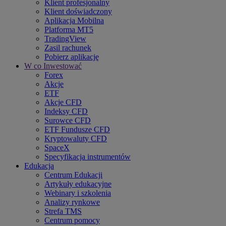
Klient profesjonalny
Klient doświadczony
Aplikacja Mobilna
Platforma MT5
TradingView
Zasil rachunek
Pobierz aplikację
W co Inwestować
Forex
Akcje
ETF
Akcje CFD
Indeksy CFD
Surowce CFD
ETF Fundusze CFD
Kryptowaluty CFD
SpaceX
Specyfikacja instrumentów
Edukacja
Centrum Edukacji
Artykuły edukacyjne
Webinary i szkolenia
Analizy rynkowe
Strefa TMS
Centrum pomocy