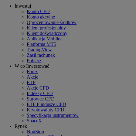
Inwestuj
Konto CFD
Konto akcyjne
Oprocentowanie środków
Klient profesjonalny
Klient doświadczony
Aplikacja Mobilna
Platforma MT5
TradingView
Zasil rachunek
Pobierz
W co Inwestować
Forex
Akcje
ETF
Akcje CFD
Indeksy CFD
Surowce CFD
ETF Fundusze CFD
Kryptowaluty CFD
Specyfikacja instrumentów
SpaceX
Rynek
NonStop