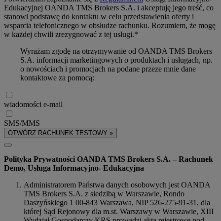
Edukacyjnej OANDA TMS Brokers S.A. i akceptuję jego treść, co
stanowi podstawę do kontaktu w celu przedstawienia oferty i
wsparcia telefonicznego w obsłudze rachunku. Rozumiem, że mogę
w każdej chwili zrezygnować z tej usługi.*
Wyrażam zgodę na otrzymywanie od OANDA TMS Brokers
S.A. informacji marketingowych o produktach i usługach, np.
o nowościach i promocjach na podane przeze mnie dane
kontaktowe za pomocą:
wiadomości e-mail
SMS/MMS
OTWÓRZ RACHUNEK TESTOWY »
Polityka Prywatności OANDA TMS Brokers S.A. – Rachunek
Demo, Usługa Informacyjno- Edukacyjna
Administratorem Państwa danych osobowych jest OANDA
TMS Brokers S.A. z siedzibą w Warszawie, Rondo
Daszyńskiego 1 00-843 Warszawa, NIP 526-275-91-31, dla
której Sąd Rejonowy dla m.st. Warszawy w Warszawie, XIII
Wydział Gospodarczy KRS prowadzi akta rejestrowe pod