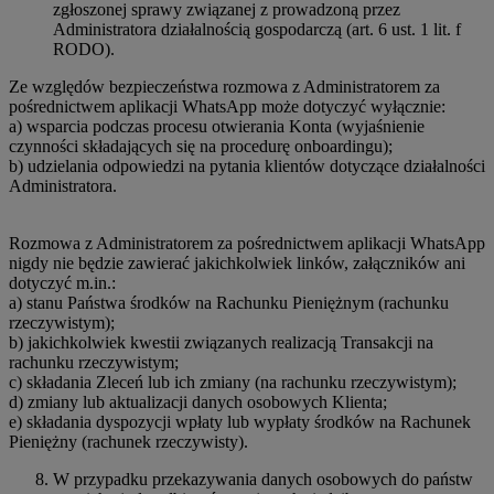
zgłoszonej sprawy związanej z prowadzoną przez
Administratora działalnością gospodarczą (art. 6 ust. 1 lit. f
RODO).
Ze względów bezpieczeństwa rozmowa z Administratorem za
pośrednictwem aplikacji WhatsApp może dotyczyć wyłącznie:
a) wsparcia podczas procesu otwierania Konta (wyjaśnienie
czynności składających się na procedurę onboardingu);
b) udzielania odpowiedzi na pytania klientów dotyczące działalności
Administratora.
Rozmowa z Administratorem za pośrednictwem aplikacji WhatsApp
nigdy nie będzie zawierać jakichkolwiek linków, załączników ani
dotyczyć m.in.:
a) stanu Państwa środków na Rachunku Pieniężnym (rachunku
rzeczywistym);
b) jakichkolwiek kwestii związanych realizacją Transakcji na
rachunku rzeczywistym;
c) składania Zleceń lub ich zmiany (na rachunku rzeczywistym);
d) zmiany lub aktualizacji danych osobowych Klienta;
e) składania dyspozycji wpłaty lub wypłaty środków na Rachunek
Pieniężny (rachunek rzeczywisty).
W przypadku przekazywania danych osobowych do państw