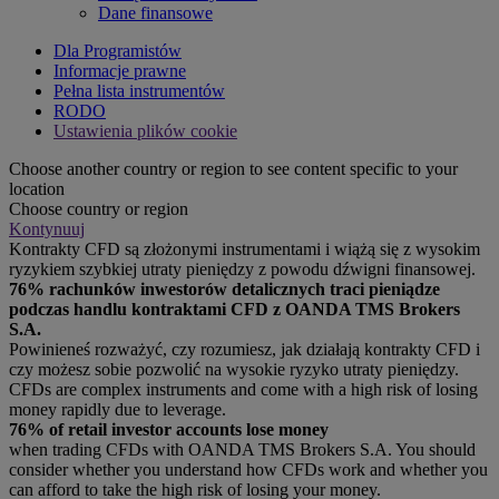
Dane finansowe
Dla Programistów
Informacje prawne
Pełna lista instrumentów
RODO
Ustawienia plików cookie
Choose another country or region to see content specific to your
location
Choose country or region
Kontynuuj
Kontrakty CFD są złożonymi instrumentami i wiążą się z wysokim
ryzykiem szybkiej utraty pieniędzy z powodu dźwigni finansowej.
76% rachunków inwestorów detalicznych traci pieniądze
podczas handlu kontraktami CFD z OANDA TMS Brokers
S.A.
Powinieneś rozważyć, czy rozumiesz, jak działają kontrakty CFD i
czy możesz sobie pozwolić na wysokie ryzyko utraty pieniędzy.
CFDs are complex instruments and come with a high risk of losing
money rapidly due to leverage.
76% of retail investor accounts lose money
when trading CFDs with OANDA TMS Brokers S.A. You should
consider whether you understand how CFDs work and whether you
can afford to take the high risk of losing your money.