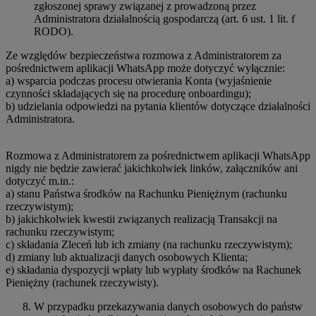
zgłoszonej sprawy związanej z prowadzoną przez
Administratora działalnością gospodarczą (art. 6 ust. 1 lit. f
RODO).
Ze względów bezpieczeństwa rozmowa z Administratorem za
pośrednictwem aplikacji WhatsApp może dotyczyć wyłącznie:
a) wsparcia podczas procesu otwierania Konta (wyjaśnienie
czynności składających się na procedurę onboardingu);
b) udzielania odpowiedzi na pytania klientów dotyczące działalności
Administratora.
Rozmowa z Administratorem za pośrednictwem aplikacji WhatsApp
nigdy nie będzie zawierać jakichkolwiek linków, załączników ani
dotyczyć m.in.:
a) stanu Państwa środków na Rachunku Pieniężnym (rachunku
rzeczywistym);
b) jakichkolwiek kwestii związanych realizacją Transakcji na
rachunku rzeczywistym;
c) składania Zleceń lub ich zmiany (na rachunku rzeczywistym);
d) zmiany lub aktualizacji danych osobowych Klienta;
e) składania dyspozycji wpłaty lub wypłaty środków na Rachunek
Pieniężny (rachunek rzeczywisty).
W przypadku przekazywania danych osobowych do państw