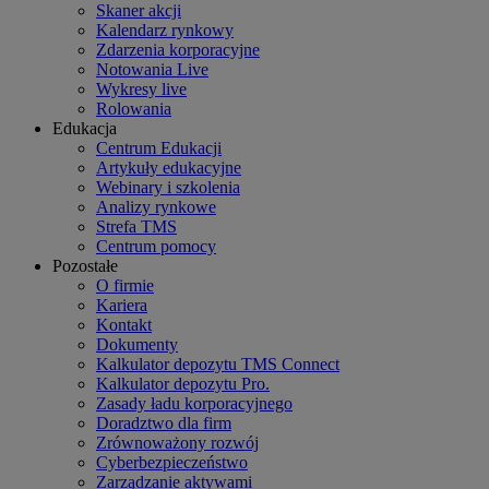
Skaner akcji
Kalendarz rynkowy
Zdarzenia korporacyjne
Notowania Live
Wykresy live
Rolowania
Edukacja
Centrum Edukacji
Artykuły edukacyjne
Webinary i szkolenia
Analizy rynkowe
Strefa TMS
Centrum pomocy
Pozostałe
O firmie
Kariera
Kontakt
Dokumenty
Kalkulator depozytu TMS Connect
Kalkulator depozytu Pro.
Zasady ładu korporacyjnego
Doradztwo dla firm
Zrównoważony rozwój
Cyberbezpieczeństwo
Zarządzanie aktywami