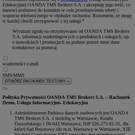
Edukacyjnej OANDA TMS Brokers S.A. i akceptuję jego treść, co
stanowi podstawę do kontaktu w celu przedstawienia oferty i
wsparcia telefonicznego w obsłudze rachunku. Rozumiem, że mogę
w każdej chwili zrezygnować z tej usługi.*
Wyrażam zgodę na otrzymywanie od OANDA TMS Brokers
S.A. informacji marketingowych o produktach i usługach, np.
o nowościach i promocjach na podane przeze mnie dane
kontaktowe za pomocą:
wiadomości e-mail
SMS/MMS
OTWÓRZ RACHUNEK TESTOWY »
Polityka Prywatności OANDA TMS Brokers S.A. – Rachunek
Demo, Usługa Informacyjno- Edukacyjna
Administratorem Państwa danych osobowych jest OANDA
TMS Brokers S.A. z siedzibą w Warszawie, Rondo
Daszyńskiego 1 00-843 Warszawa, NIP 526-275-91-31, dla
której Sąd Rejonowy dla m.st. Warszawy w Warszawie, XIII
Wydział Gospodarczy KRS prowadzi akta rejestrowe pod