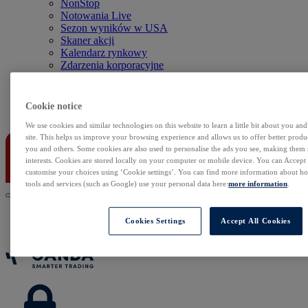
NonStop
Notowania Live
Sezon wyników w USA
Skaner akcji
Kalendarz rynkowy
Zdarzenia korporacyjne
Sentyment Klientów
Rolowania
Cookie notice
Kontakt
We use cookies and similar technologies on this website to learn a little bit about you an
site. This helps us improve your browsing experience and allows us to offer better produc
you and others. Some cookies are also used to personalise the ads you see, making them
interests. Cookies are stored locally on your computer or mobile device. You can Accept o
customise your choices using ‘Cookie settings’. You can find more information about 
tools and services (such as Google) use your personal data here:
more information
.
Cookies Settings
Accept All Cookies