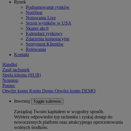
Rynek
Podsumowanie rynków
NonStop
Notowania Live
Sezon wyników w USA
Skaner akcji
Kalendarz rynkowy
Zdarzenia korporacyjne
Sentyment Klientów
Rolowania
Kontakt
Handluj
Zasil rachunek
Strefa klienta (HUB)
Nonstop
Pomoc
Otwórz konto
Konto
Demo
Otwórz konto DEMO
Inwestuj
Toggle submenu
Zarządzaj Twoim kapitałem w wygodny sposób.
Wybierz odpowiedni typ rachunku i zyskaj dostęp do
nowoczesnych platform oraz atrakcyjnego oprocentowania
wolnych środków.