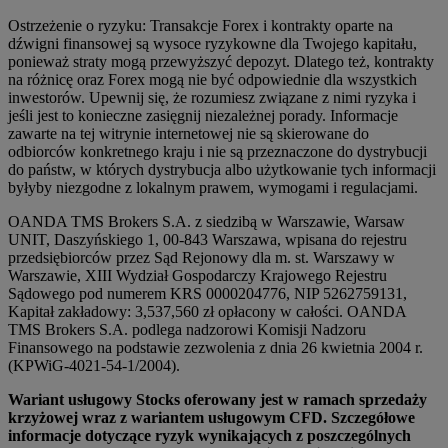
Ostrzeżenie o ryzyku: Transakcje Forex i kontrakty oparte na
dźwigni finansowej są wysoce ryzykowne dla Twojego kapitału,
ponieważ straty mogą przewyższyć depozyt. Dlatego też, kontrakty
na różnicę oraz Forex mogą nie być odpowiednie dla wszystkich
inwestorów. Upewnij się, że rozumiesz związane z nimi ryzyka i
jeśli jest to konieczne zasięgnij niezależnej porady. Informacje
zawarte na tej witrynie internetowej nie są skierowane do
odbiorców konkretnego kraju i nie są przeznaczone do dystrybucji
do państw, w których dystrybucja albo użytkowanie tych informacji
byłyby niezgodne z lokalnym prawem, wymogami i regulacjami.
OANDA TMS Brokers S.A. z siedzibą w Warszawie, Warsaw
UNIT, Daszyńskiego 1, 00-843 Warszawa, wpisana do rejestru
przedsiębiorców przez Sąd Rejonowy dla m. st. Warszawy w
Warszawie, XIII Wydział Gospodarczy Krajowego Rejestru
Sądowego pod numerem KRS 0000204776, NIP 5262759131,
Kapitał zakładowy: 3,537,560 zł opłacony w całości. OANDA
TMS Brokers S.A. podlega nadzorowi Komisji Nadzoru
Finansowego na podstawie zezwolenia z dnia 26 kwietnia 2004 r.
(KPWiG-4021-54-1/2004).
Wariant usługowy Stocks oferowany jest w ramach sprzedaży
krzyżowej wraz z wariantem usługowym CFD. Szczegółowe
informacje dotyczące ryzyk wynikających z poszczególnych