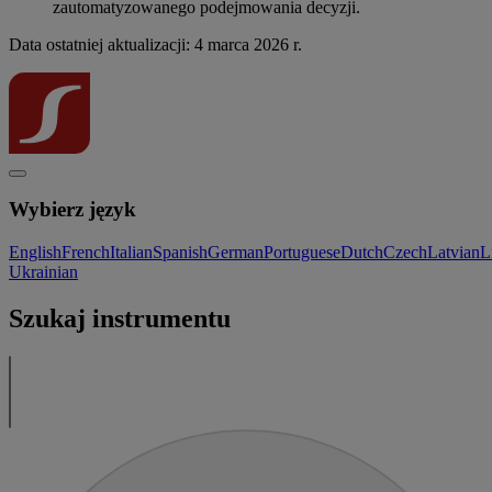
zautomatyzowanego podejmowania decyzji.
Data ostatniej aktualizacji: 4 marca 2026 r.
Wybierz język
English
French
Italian
Spanish
German
Portuguese
Dutch
Czech
Latvian
L
Ukrainian
Szukaj instrumentu