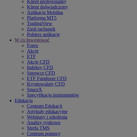
Klient profesjonalny
Klient doświadczony
Aplikacja Mobilna
Platforma MT5
TradingView
Zasil rachunek
Pobierz aplikację
W co Inwestować
Forex
Akcje
ETF
Akcje CFD
Indeksy CFD
Surowce CFD
ETF Fundusze CFD
Kryptowaluty CFD
SpaceX
Specyfikacja instrumentów
Edukacja
Centrum Edukacji
Artykuły edukacyjne
Webinary i szkolenia
Analizy rynkowe
Strefa TMS
Centrum pomocy