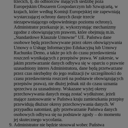
trzecich, tj. do odbiorców mających siedzibę poza
Europejskim Obszarem Gospodarczym lub Szwajcarią, w
krajach, które według Komisji Europejskiej nie zapewniają
wystarczającej ochrony danych (kraje trzecie
niezapewniającego odpowiedniego poziomu ochrony),
Administrator przekazuje je, wykorzystując mechanizmy
zgodne z obowiązującym prawem, które obejmują m.in.
„Standardowe Klauzule Umowne” UE. Państwa dane
osobowe będą przechowywane przez okres obowiązywania
Umowy o Usługę Informacyjno Edukacyjną lub Umowy
Rachunku Demo, a także po ich do czasu przedawnienia
roszczeń wynikających z przepisów prawa. W zakresie, w
jakim przetwarzanie danych odbywa się w oparciu o prawnie
uzasadniony interes Administratora, dane będą przetwarzane
przez czas niezbędny do jego realizacji (w szczególności do
czasu przedawnienia roszczeń na podstawie obowiązujących
przepisów prawa), nie dłużej jednak niż do czasu uznania
sprzeciwu za uzasadniony. Wskazane wyżej okresy
przechowywania danych mogą zostać wydłużone, jeżeli
mające zastosowanie w Państwa kraju zamieszkania przepisy
przewidują dłuższe okresy przechowywania danych. W
przypadku natomiast, gdy przetwarzanie Państwa danych
osobowych odbywa się na podstawie zgody – do momentu
jej skutecznego wycofania.
Administrator nie będzie stosował wobec Państwa