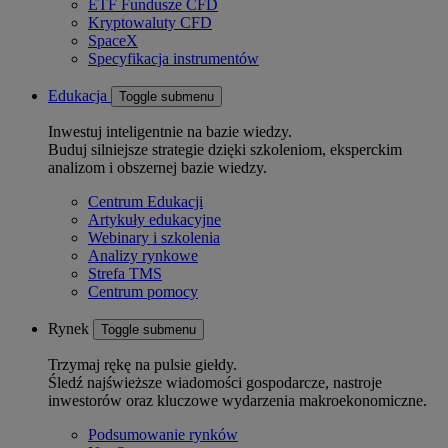
ETF Fundusze CFD
Kryptowaluty CFD
SpaceX
Specyfikacja instrumentów
Edukacja
Toggle submenu
Inwestuj inteligentnie na bazie wiedzy.
Buduj silniejsze strategie dzięki szkoleniom, eksperckim
analizom i obszernej bazie wiedzy.
Centrum Edukacji
Artykuły edukacyjne
Webinary i szkolenia
Analizy rynkowe
Strefa TMS
Centrum pomocy
Rynek
Toggle submenu
Trzymaj rękę na pulsie giełdy.
Śledź najświeższe wiadomości gospodarcze, nastroje
inwestorów oraz kluczowe wydarzenia makroekonomiczne.
Podsumowanie rynków