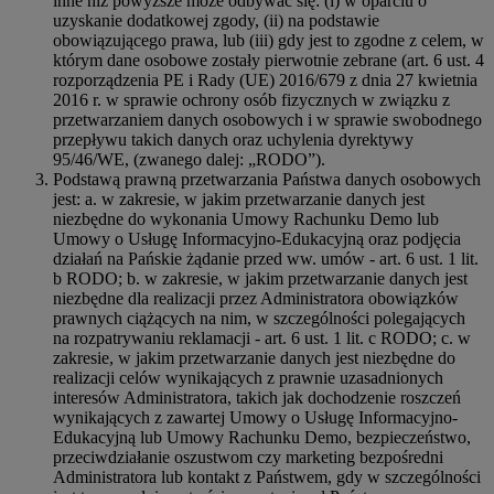
inne niż powyższe może odbywać się: (i) w oparciu o
uzyskanie dodatkowej zgody, (ii) na podstawie
obowiązującego prawa, lub (iii) gdy jest to zgodne z celem, w
którym dane osobowe zostały pierwotnie zebrane (art. 6 ust. 4
rozporządzenia PE i Rady (UE) 2016/679 z dnia 27 kwietnia
2016 r. w sprawie ochrony osób fizycznych w związku z
przetwarzaniem danych osobowych i w sprawie swobodnego
przepływu takich danych oraz uchylenia dyrektywy
95/46/WE, (zwanego dalej: „RODO”).
Podstawą prawną przetwarzania Państwa danych osobowych
jest: a. w zakresie, w jakim przetwarzanie danych jest
niezbędne do wykonania Umowy Rachunku Demo lub
Umowy o Usługę Informacyjno-Edukacyjną oraz podjęcia
działań na Pańskie żądanie przed ww. umów - art. 6 ust. 1 lit.
b RODO; b. w zakresie, w jakim przetwarzanie danych jest
niezbędne dla realizacji przez Administratora obowiązków
prawnych ciążących na nim, w szczególności polegających
na rozpatrywaniu reklamacji - art. 6 ust. 1 lit. c RODO; c. w
zakresie, w jakim przetwarzanie danych jest niezbędne do
realizacji celów wynikających z prawnie uzasadnionych
interesów Administratora, takich jak dochodzenie roszczeń
wynikających z zawartej Umowy o Usługę Informacyjno-
Edukacyjną lub Umowy Rachunku Demo, bezpieczeństwo,
przeciwdziałanie oszustwom czy marketing bezpośredni
Administratora lub kontakt z Państwem, gdy w szczególności