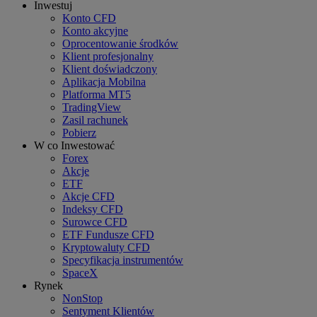
Inwestuj
Konto CFD
Konto akcyjne
Oprocentowanie środków
Klient profesjonalny
Klient doświadczony
Aplikacja Mobilna
Platforma MT5
TradingView
Zasil rachunek
Pobierz
W co Inwestować
Forex
Akcje
ETF
Akcje CFD
Indeksy CFD
Surowce CFD
ETF Fundusze CFD
Kryptowaluty CFD
Specyfikacja instrumentów
SpaceX
Rynek
NonStop
Sentyment Klientów