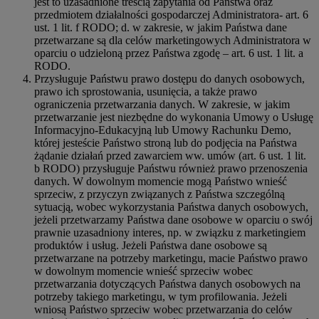
jest to uzasadnione treścią zapytania od Państwa oraz
przedmiotem działalności gospodarczej Administratora- art. 6
ust. 1 lit. f RODO; d. w zakresie, w jakim Państwa dane
przetwarzane są dla celów marketingowych Administratora w
oparciu o udzieloną przez Państwa zgodę – art. 6 ust. 1 lit. a
RODO.
Przysługuje Państwu prawo dostępu do danych osobowych,
prawo ich sprostowania, usunięcia, a także prawo
ograniczenia przetwarzania danych. W zakresie, w jakim
przetwarzanie jest niezbędne do wykonania Umowy o Usługę
Informacyjno-Edukacyjną lub Umowy Rachunku Demo,
której jesteście Państwo stroną lub do podjęcia na Państwa
żądanie działań przed zawarciem ww. umów (art. 6 ust. 1 lit.
b RODO) przysługuje Państwu również prawo przenoszenia
danych. W dowolnym momencie mogą Państwo wnieść
sprzeciw, z przyczyn związanych z Państwa szczególną
sytuacją, wobec wykorzystania Państwa danych osobowych,
jeżeli przetwarzamy Państwa dane osobowe w oparciu o swój
prawnie uzasadniony interes, np. w związku z marketingiem
produktów i usług. Jeżeli Państwa dane osobowe są
przetwarzane na potrzeby marketingu, macie Państwo prawo
w dowolnym momencie wnieść sprzeciw wobec
przetwarzania dotyczących Państwa danych osobowych na
potrzeby takiego marketingu, w tym profilowania. Jeżeli
wniosą Państwo sprzeciw wobec przetwarzania do celów