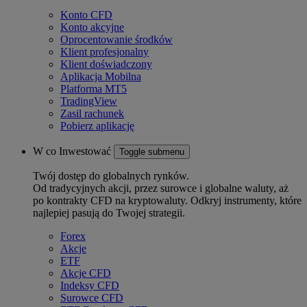
Konto CFD
Konto akcyjne
Oprocentowanie środków
Klient profesjonalny
Klient doświadczony
Aplikacja Mobilna
Platforma MT5
TradingView
Zasil rachunek
Pobierz aplikację
W co Inwestować
Toggle submenu
Twój dostęp do globalnych rynków.
Od tradycyjnych akcji, przez surowce i globalne waluty, aż
po kontrakty CFD na kryptowaluty. Odkryj instrumenty, które
najlepiej pasują do Twojej strategii.
Forex
Akcje
ETF
Akcje CFD
Indeksy CFD
Surowce CFD