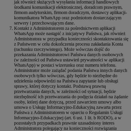
jak również służących wysyłaniu informacji handlowych
środkami komunikacji elektronicznej, doradcom prawnym,
firmom audytorskim, firmom doradczym, dostawcy aplikacji-
komunikatora WhatsApp oraz podmiotom dostarczającym
serwery i przechowującym dane.
Kontakt z Administratorem za pośrednictwem aplikacji
WhatsApp może nastąpić z inicjatywy Państwa, jak również
Administratora w przypadku konieczności skontaktowania się
z Państwem w celu dokończenia procesu zakładania Konta
(rachunku rzeczywistego). Może wówczas dojść do
przekazania Administratorowi Państwa danych osobowych
(w zależności od Państwa ustawień prywatności w aplikacji
WhatsApp) w postaci wizerunku oraz numeru telefonu.
Administrator może zażądać podania Państwa innych danych
osobowych tylko wówczas, gdy będzie to niezbędne do
udzielenia odpowiedzi na Państwa zapytanie lub obsługi
sprawy, której dotyczy kontakt. Podstawą prawną
przetwarzania danych, w zależności od sytuacji, będzie
niezbędność ich przetwarzania do podjęcia działań na żądanie
osoby, której dane dotyczą, przed zawarciem umowy albo
umowa o Usługę Informacyjno-Edukacyjną zawarta przez
Państwa z Administratorem w oparciu o Regulamin Usługi
Informacyjno-Edukacyjnej (art. 6 ust. 1 lit. b RODO), a w
pozostałych przypadkach prawnie uzasadniony interes
Administratora polegający na konieczności rozwiązania