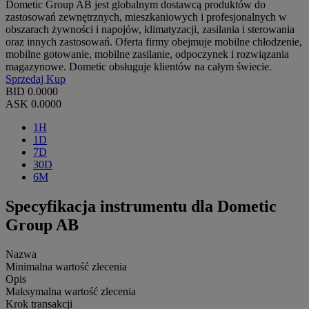
Dometic Group AB jest globalnym dostawcą produktów do
zastosowań zewnętrznych, mieszkaniowych i profesjonalnych w
obszarach żywności i napojów, klimatyzacji, zasilania i sterowania
oraz innych zastosowań. Oferta firmy obejmuje mobilne chłodzenie,
mobilne gotowanie, mobilne zasilanie, odpoczynek i rozwiązania
magazynowe. Dometic obsługuje klientów na całym świecie.
Sprzedaj
Kup
BID
0.0000
ASK
0.0000
1H
1D
7D
30D
6M
Specyfikacja instrumentu dla Dometic
Group AB
Nazwa
Minimalna wartość zlecenia
Opis
Maksymalna wartość zlecenia
Krok transakcji