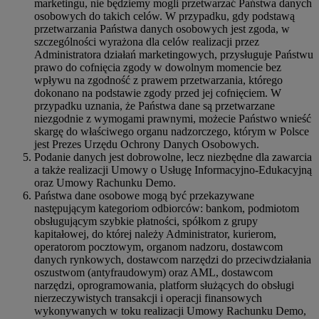
marketingu, nie będziemy mogli przetwarzać Państwa danych
osobowych do takich celów. W przypadku, gdy podstawą
przetwarzania Państwa danych osobowych jest zgoda, w
szczególności wyrażona dla celów realizacji przez
Administratora działań marketingowych, przysługuje Państwu
prawo do cofnięcia zgody w dowolnym momencie bez
wpływu na zgodność z prawem przetwarzania, którego
dokonano na podstawie zgody przed jej cofnięciem. W
przypadku uznania, że Państwa dane są przetwarzane
niezgodnie z wymogami prawnymi, możecie Państwo wnieść
skargę do właściwego organu nadzorczego, którym w Polsce
jest Prezes Urzędu Ochrony Danych Osobowych.
Podanie danych jest dobrowolne, lecz niezbędne dla zawarcia
a także realizacji Umowy o Usługę Informacyjno-Edukacyjną
oraz Umowy Rachunku Demo.
Państwa dane osobowe mogą być przekazywane
następującym kategoriom odbiorców: bankom, podmiotom
obsługującym szybkie płatności, spółkom z grupy
kapitałowej, do której należy Administrator, kurierom,
operatorom pocztowym, organom nadzoru, dostawcom
danych rynkowych, dostawcom narzędzi do przeciwdziałania
oszustwom (antyfraudowym) oraz AML, dostawcom
narzędzi, oprogramowania, platform służących do obsługi
nierzeczywistych transakcji i operacji finansowych
wykonywanych w toku realizacji Umowy Rachunku Demo,