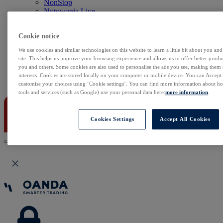
NonStop
Notowania Live
Sezon wyników w USA
Skaner akcji
Cookie notice
Kalendarz rynkowy
Zdarzenia korporacyjne
We use cookies and similar technologies on this website to learn a little bit about you an
Sentyment Klientów
site. This helps us improve your browsing experience and allows us to offer better produc
Rolowania
you and others. Some cookies are also used to personalise the ads you see, making them
interests. Cookies are stored locally on your computer or mobile device. You can Accept o
Kontakt
customise your choices using ‘Cookie settings’. You can find more information about 
tools and services (such as Google) use your personal data here:
more information
.
Cookies Settings
Accept All Cookies