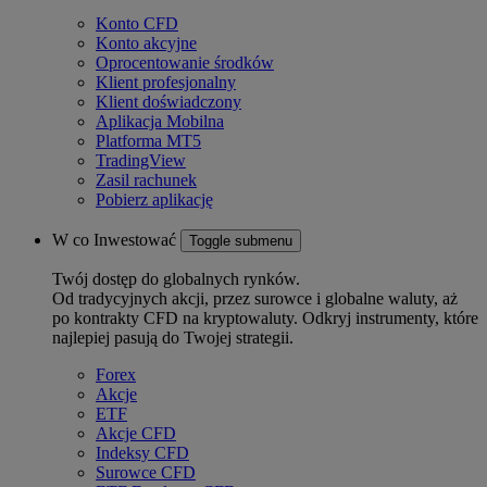
Konto CFD
Konto akcyjne
Oprocentowanie środków
Klient profesjonalny
Klient doświadczony
Aplikacja Mobilna
Platforma MT5
TradingView
Zasil rachunek
Pobierz aplikację
W co Inwestować
Toggle submenu
Twój dostęp do globalnych rynków.
Od tradycyjnych akcji, przez surowce i globalne waluty, aż
po kontrakty CFD na kryptowaluty. Odkryj instrumenty, które
najlepiej pasują do Twojej strategii.
Forex
Akcje
ETF
Akcje CFD
Indeksy CFD
Surowce CFD