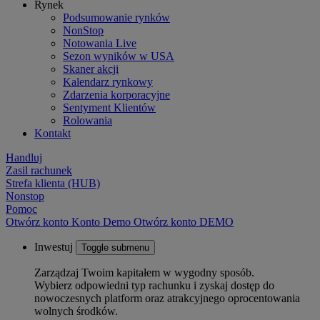
Rynek
Podsumowanie rynków
NonStop
Notowania Live
Sezon wyników w USA
Skaner akcji
Kalendarz rynkowy
Zdarzenia korporacyjne
Sentyment Klientów
Rolowania
Kontakt
Handluj
Zasil rachunek
Strefa klienta (HUB)
Nonstop
Pomoc
Otwórz konto
Konto
Demo
Otwórz konto DEMO
Inwestuj
Toggle submenu
Zarządzaj Twoim kapitałem w wygodny sposób.
Wybierz odpowiedni typ rachunku i zyskaj dostęp do
nowoczesnych platform oraz atrakcyjnego oprocentowania
wolnych środków.