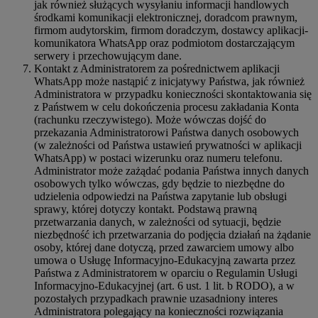
jak również służących wysyłaniu informacji handlowych
środkami komunikacji elektronicznej, doradcom prawnym,
firmom audytorskim, firmom doradczym, dostawcy aplikacji-
komunikatora WhatsApp oraz podmiotom dostarczającym
serwery i przechowującym dane.
Kontakt z Administratorem za pośrednictwem aplikacji
WhatsApp może nastąpić z inicjatywy Państwa, jak również
Administratora w przypadku konieczności skontaktowania się
z Państwem w celu dokończenia procesu zakładania Konta
(rachunku rzeczywistego). Może wówczas dojść do
przekazania Administratorowi Państwa danych osobowych
(w zależności od Państwa ustawień prywatności w aplikacji
WhatsApp) w postaci wizerunku oraz numeru telefonu.
Administrator może zażądać podania Państwa innych danych
osobowych tylko wówczas, gdy będzie to niezbędne do
udzielenia odpowiedzi na Państwa zapytanie lub obsługi
sprawy, której dotyczy kontakt. Podstawą prawną
przetwarzania danych, w zależności od sytuacji, będzie
niezbędność ich przetwarzania do podjęcia działań na żądanie
osoby, której dane dotyczą, przed zawarciem umowy albo
umowa o Usługę Informacyjno-Edukacyjną zawarta przez
Państwa z Administratorem w oparciu o Regulamin Usługi
Informacyjno-Edukacyjnej (art. 6 ust. 1 lit. b RODO), a w
pozostałych przypadkach prawnie uzasadniony interes
Administratora polegający na konieczności rozwiązania