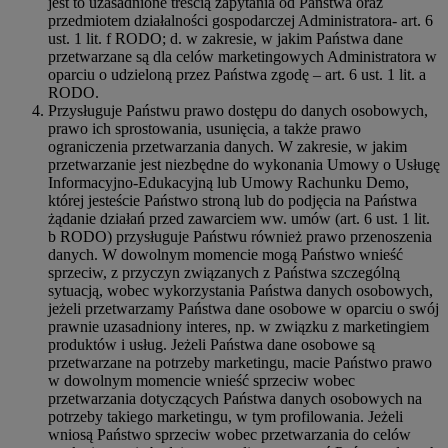
jest to uzasadnione treścią zapytania od Państwa oraz
przedmiotem działalności gospodarczej Administratora- art. 6
ust. 1 lit. f RODO; d. w zakresie, w jakim Państwa dane
przetwarzane są dla celów marketingowych Administratora w
oparciu o udzieloną przez Państwa zgodę – art. 6 ust. 1 lit. a
RODO.
Przysługuje Państwu prawo dostępu do danych osobowych,
prawo ich sprostowania, usunięcia, a także prawo
ograniczenia przetwarzania danych. W zakresie, w jakim
przetwarzanie jest niezbędne do wykonania Umowy o Usługę
Informacyjno-Edukacyjną lub Umowy Rachunku Demo,
której jesteście Państwo stroną lub do podjęcia na Państwa
żądanie działań przed zawarciem ww. umów (art. 6 ust. 1 lit.
b RODO) przysługuje Państwu również prawo przenoszenia
danych. W dowolnym momencie mogą Państwo wnieść
sprzeciw, z przyczyn związanych z Państwa szczególną
sytuacją, wobec wykorzystania Państwa danych osobowych,
jeżeli przetwarzamy Państwa dane osobowe w oparciu o swój
prawnie uzasadniony interes, np. w związku z marketingiem
produktów i usług. Jeżeli Państwa dane osobowe są
przetwarzane na potrzeby marketingu, macie Państwo prawo
w dowolnym momencie wnieść sprzeciw wobec
przetwarzania dotyczących Państwa danych osobowych na
potrzeby takiego marketingu, w tym profilowania. Jeżeli
wniosą Państwo sprzeciw wobec przetwarzania do celów