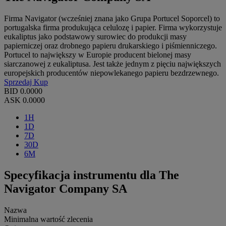
Firma Navigator (wcześniej znana jako Grupa Portucel Soporcel) to
portugalska firma produkująca celulozę i papier. Firma wykorzystuje
eukaliptus jako podstawowy surowiec do produkcji masy
papierniczej oraz drobnego papieru drukarskiego i piśmienniczego.
Portucel to największy w Europie producent bielonej masy
siarczanowej z eukaliptusa. Jest także jednym z pięciu największych
europejskich producentów niepowlekanego papieru bezdrzewnego.
Sprzedaj
Kup
BID
0.0000
ASK
0.0000
1H
1D
7D
30D
6M
Specyfikacja instrumentu dla The
Navigator Company SA
Nazwa
Minimalna wartość zlecenia