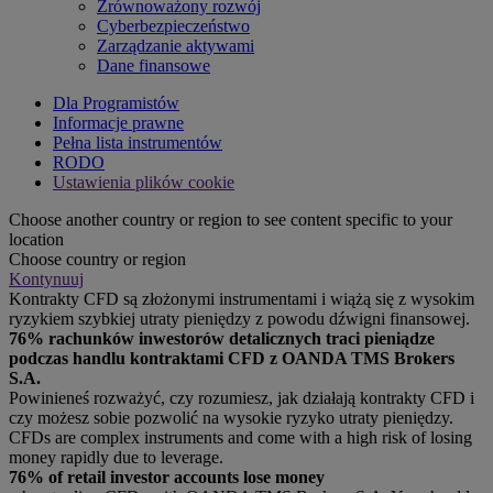
Zrównoważony rozwój
Cyberbezpieczeństwo
Zarządzanie aktywami
Dane finansowe
Dla Programistów
Informacje prawne
Pełna lista instrumentów
RODO
Ustawienia plików cookie
Choose another country or region to see content specific to your
location
Choose country or region
Kontynuuj
Kontrakty CFD są złożonymi instrumentami i wiążą się z wysokim
ryzykiem szybkiej utraty pieniędzy z powodu dźwigni finansowej.
76% rachunków inwestorów detalicznych traci pieniądze
podczas handlu kontraktami CFD z OANDA TMS Brokers
S.A.
Powinieneś rozważyć, czy rozumiesz, jak działają kontrakty CFD i
czy możesz sobie pozwolić na wysokie ryzyko utraty pieniędzy.
CFDs are complex instruments and come with a high risk of losing
money rapidly due to leverage.
76% of retail investor accounts lose money