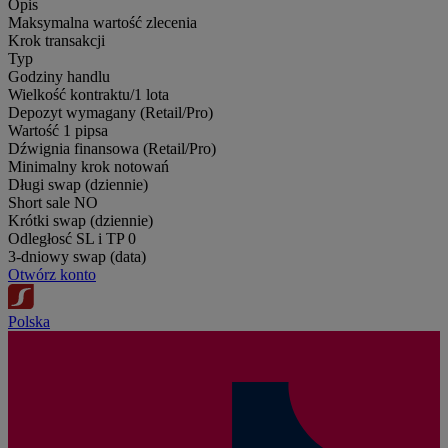
Opis
Maksymalna wartość zlecenia
Krok transakcji
Typ
Godziny handlu
Wielkość kontraktu/1 lota
Depozyt wymagany (Retail/Pro)
Wartość 1 pipsa
Dźwignia finansowa (Retail/Pro)
Minimalny krok notowań
Długi swap (dziennie)
Short sale
NO
Krótki swap (dziennie)
Odległosć SL i TP
0
3-dniowy swap (data)
Otwórz konto
Polska