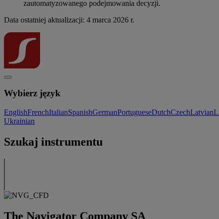
zautomatyzowanego podejmowania decyzji.
Data ostatniej aktualizacji: 4 marca 2026 r.
Wybierz język
English
French
Italian
Spanish
German
Portuguese
Dutch
Czech
Latvian
L
Ukrainian
Szukaj instrumentu
The Navigator Company SA