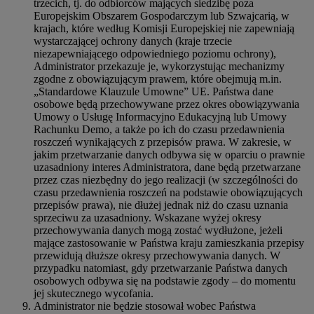
trzecich, tj. do odbiorców mających siedzibę poza
Europejskim Obszarem Gospodarczym lub Szwajcarią, w
krajach, które według Komisji Europejskiej nie zapewniają
wystarczającej ochrony danych (kraje trzecie
niezapewniającego odpowiedniego poziomu ochrony),
Administrator przekazuje je, wykorzystując mechanizmy
zgodne z obowiązującym prawem, które obejmują m.in.
„Standardowe Klauzule Umowne” UE. Państwa dane
osobowe będą przechowywane przez okres obowiązywania
Umowy o Usługę Informacyjno Edukacyjną lub Umowy
Rachunku Demo, a także po ich do czasu przedawnienia
roszczeń wynikających z przepisów prawa. W zakresie, w
jakim przetwarzanie danych odbywa się w oparciu o prawnie
uzasadniony interes Administratora, dane będą przetwarzane
przez czas niezbędny do jego realizacji (w szczególności do
czasu przedawnienia roszczeń na podstawie obowiązujących
przepisów prawa), nie dłużej jednak niż do czasu uznania
sprzeciwu za uzasadniony. Wskazane wyżej okresy
przechowywania danych mogą zostać wydłużone, jeżeli
mające zastosowanie w Państwa kraju zamieszkania przepisy
przewidują dłuższe okresy przechowywania danych. W
przypadku natomiast, gdy przetwarzanie Państwa danych
osobowych odbywa się na podstawie zgody – do momentu
jej skutecznego wycofania.
Administrator nie będzie stosował wobec Państwa