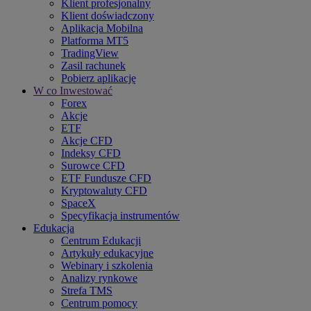
Klient profesjonalny
Klient doświadczony
Aplikacja Mobilna
Platforma MT5
TradingView
Zasil rachunek
Pobierz aplikację
W co Inwestować
Forex
Akcje
ETF
Akcje CFD
Indeksy CFD
Surowce CFD
ETF Fundusze CFD
Kryptowaluty CFD
SpaceX
Specyfikacja instrumentów
Edukacja
Centrum Edukacji
Artykuły edukacyjne
Webinary i szkolenia
Analizy rynkowe
Strefa TMS
Centrum pomocy