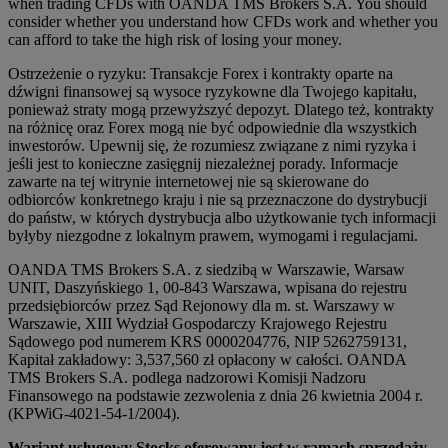
when trading CFDs with OANDA TMS Brokers S.A. You should
consider whether you understand how CFDs work and whether you
can afford to take the high risk of losing your money.
Ostrzeżenie o ryzyku: Transakcje Forex i kontrakty oparte na
dźwigni finansowej są wysoce ryzykowne dla Twojego kapitału,
ponieważ straty mogą przewyższyć depozyt. Dlatego też, kontrakty
na różnicę oraz Forex mogą nie być odpowiednie dla wszystkich
inwestorów. Upewnij się, że rozumiesz związane z nimi ryzyka i
jeśli jest to konieczne zasięgnij niezależnej porady. Informacje
zawarte na tej witrynie internetowej nie są skierowane do
odbiorców konkretnego kraju i nie są przeznaczone do dystrybucji
do państw, w których dystrybucja albo użytkowanie tych informacji
byłyby niezgodne z lokalnym prawem, wymogami i regulacjami.
OANDA TMS Brokers S.A. z siedzibą w Warszawie, Warsaw
UNIT, Daszyńskiego 1, 00-843 Warszawa, wpisana do rejestru
przedsiębiorców przez Sąd Rejonowy dla m. st. Warszawy w
Warszawie, XIII Wydział Gospodarczy Krajowego Rejestru
Sądowego pod numerem KRS 0000204776, NIP 5262759131,
Kapitał zakładowy: 3,537,560 zł opłacony w całości. OANDA
TMS Brokers S.A. podlega nadzorowi Komisji Nadzoru
Finansowego na podstawie zezwolenia z dnia 26 kwietnia 2004 r.
(KPWiG-4021-54-1/2004).
Wariant usługowy Stocks oferowany jest w ramach sprzedaży