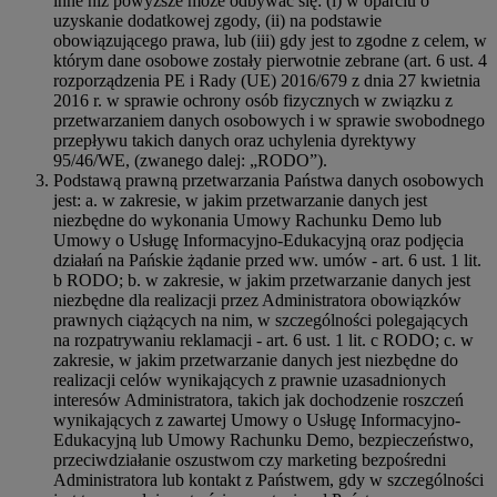
inne niż powyższe może odbywać się: (i) w oparciu o
uzyskanie dodatkowej zgody, (ii) na podstawie
obowiązującego prawa, lub (iii) gdy jest to zgodne z celem, w
którym dane osobowe zostały pierwotnie zebrane (art. 6 ust. 4
rozporządzenia PE i Rady (UE) 2016/679 z dnia 27 kwietnia
2016 r. w sprawie ochrony osób fizycznych w związku z
przetwarzaniem danych osobowych i w sprawie swobodnego
przepływu takich danych oraz uchylenia dyrektywy
95/46/WE, (zwanego dalej: „RODO”).
Podstawą prawną przetwarzania Państwa danych osobowych
jest: a. w zakresie, w jakim przetwarzanie danych jest
niezbędne do wykonania Umowy Rachunku Demo lub
Umowy o Usługę Informacyjno-Edukacyjną oraz podjęcia
działań na Pańskie żądanie przed ww. umów - art. 6 ust. 1 lit.
b RODO; b. w zakresie, w jakim przetwarzanie danych jest
niezbędne dla realizacji przez Administratora obowiązków
prawnych ciążących na nim, w szczególności polegających
na rozpatrywaniu reklamacji - art. 6 ust. 1 lit. c RODO; c. w
zakresie, w jakim przetwarzanie danych jest niezbędne do
realizacji celów wynikających z prawnie uzasadnionych
interesów Administratora, takich jak dochodzenie roszczeń
wynikających z zawartej Umowy o Usługę Informacyjno-
Edukacyjną lub Umowy Rachunku Demo, bezpieczeństwo,
przeciwdziałanie oszustwom czy marketing bezpośredni
Administratora lub kontakt z Państwem, gdy w szczególności