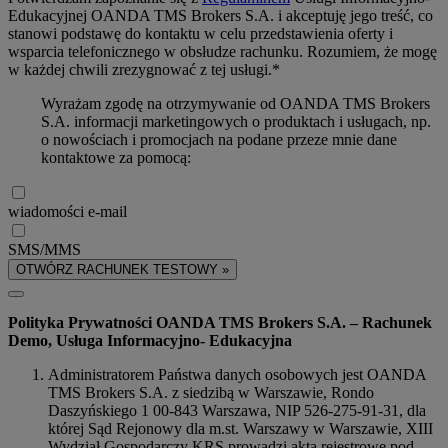
Edukacyjnej OANDA TMS Brokers S.A. i akceptuję jego treść, co
stanowi podstawę do kontaktu w celu przedstawienia oferty i
wsparcia telefonicznego w obsłudze rachunku. Rozumiem, że mogę
w każdej chwili zrezygnować z tej usługi.*
Wyrażam zgodę na otrzymywanie od OANDA TMS Brokers
S.A. informacji marketingowych o produktach i usługach, np.
o nowościach i promocjach na podane przeze mnie dane
kontaktowe za pomocą:
wiadomości e-mail
SMS/MMS
OTWÓRZ RACHUNEK TESTOWY »
Polityka Prywatności OANDA TMS Brokers S.A. – Rachunek
Demo, Usługa Informacyjno- Edukacyjna
Administratorem Państwa danych osobowych jest OANDA
TMS Brokers S.A. z siedzibą w Warszawie, Rondo
Daszyńskiego 1 00-843 Warszawa, NIP 526-275-91-31, dla
której Sąd Rejonowy dla m.st. Warszawy w Warszawie, XIII
Wydział Gospodarczy KRS prowadzi akta rejestrowe pod