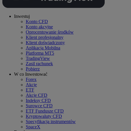
Inwestuj
Konto CFD
Konto akcyjne
Oprocentowanie środków
Klient profesjonalny
Klient doświadczony
Aplikacja Mobilna
Platforma MT5
TradingView
Zasil rachunek
Pobierz
W co Inwestować
Forex
Akcje
ETF
Akcje CFD
Indeksy CFD
Surowce CFD
ETF Fundusze CFD
Kryptowaluty CFD
Specyfikacja instrumentów
SpaceX