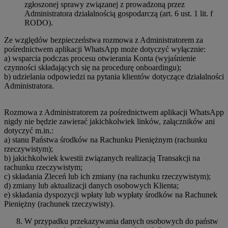
zgłoszonej sprawy związanej z prowadzoną przez
Administratora działalnością gospodarczą (art. 6 ust. 1 lit. f
RODO).
Ze względów bezpieczeństwa rozmowa z Administratorem za
pośrednictwem aplikacji WhatsApp może dotyczyć wyłącznie:
a) wsparcia podczas procesu otwierania Konta (wyjaśnienie
czynności składających się na procedurę onboardingu);
b) udzielania odpowiedzi na pytania klientów dotyczące działalności
Administratora.
Rozmowa z Administratorem za pośrednictwem aplikacji WhatsApp
nigdy nie będzie zawierać jakichkolwiek linków, załączników ani
dotyczyć m.in.:
a) stanu Państwa środków na Rachunku Pieniężnym (rachunku
rzeczywistym);
b) jakichkolwiek kwestii związanych realizacją Transakcji na
rachunku rzeczywistym;
c) składania Zleceń lub ich zmiany (na rachunku rzeczywistym);
d) zmiany lub aktualizacji danych osobowych Klienta;
e) składania dyspozycji wpłaty lub wypłaty środków na Rachunek
Pieniężny (rachunek rzeczywisty).
W przypadku przekazywania danych osobowych do państw