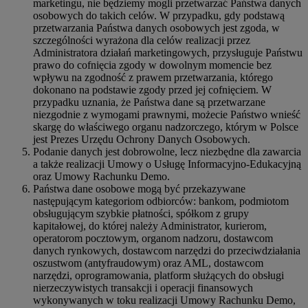
marketingu, nie będziemy mogli przetwarzać Państwa danych
osobowych do takich celów. W przypadku, gdy podstawą
przetwarzania Państwa danych osobowych jest zgoda, w
szczególności wyrażona dla celów realizacji przez
Administratora działań marketingowych, przysługuje Państwu
prawo do cofnięcia zgody w dowolnym momencie bez
wpływu na zgodność z prawem przetwarzania, którego
dokonano na podstawie zgody przed jej cofnięciem. W
przypadku uznania, że Państwa dane są przetwarzane
niezgodnie z wymogami prawnymi, możecie Państwo wnieść
skargę do właściwego organu nadzorczego, którym w Polsce
jest Prezes Urzędu Ochrony Danych Osobowych.
Podanie danych jest dobrowolne, lecz niezbędne dla zawarcia
a także realizacji Umowy o Usługę Informacyjno-Edukacyjną
oraz Umowy Rachunku Demo.
Państwa dane osobowe mogą być przekazywane
następującym kategoriom odbiorców: bankom, podmiotom
obsługującym szybkie płatności, spółkom z grupy
kapitałowej, do której należy Administrator, kurierom,
operatorom pocztowym, organom nadzoru, dostawcom
danych rynkowych, dostawcom narzędzi do przeciwdziałania
oszustwom (antyfraudowym) oraz AML, dostawcom
narzędzi, oprogramowania, platform służących do obsługi
nierzeczywistych transakcji i operacji finansowych
wykonywanych w toku realizacji Umowy Rachunku Demo,