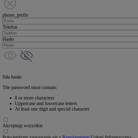
phone_prefix
Telefon
Hasło
Siła hasła:
The password must contain:
8 or more characters
Uppercase and lowercase letters
At least one digit and special character
Akceptuję wszystkie
Potwierdzam zapoznanie się z
Regulaminem
Usługi Informacyjno-