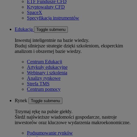
ETF Fundusze CFD
Kryptowaluty CFD
SpaceX
Specyfikacja instrumentów
Edukacja
Toggle submenu
Inwestuj inteligentnie na bazie wiedzy.
Buduj silniejsze strategie dzięki szkoleniom, eksperckim
analizom i obszernej bazie wiedzy.
Centrum Edukacji
Artykuły edukacyjne
Webinary i szkolenia
Analizy rynkowe
Strefa TMS
Centrum pomocy
Rynek
Toggle submenu
Trzymaj rękę na pulsie giełdy.
Śledź najświeższe wiadomości gospodarcze, nastroje
inwestorów oraz kluczowe wydarzenia makroekonomiczne.
Podsumowanie rynków