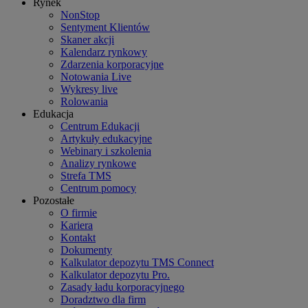
Rynek
NonStop
Sentyment Klientów
Skaner akcji
Kalendarz rynkowy
Zdarzenia korporacyjne
Notowania Live
Wykresy live
Rolowania
Edukacja
Centrum Edukacji
Artykuły edukacyjne
Webinary i szkolenia
Analizy rynkowe
Strefa TMS
Centrum pomocy
Pozostałe
O firmie
Kariera
Kontakt
Dokumenty
Kalkulator depozytu TMS Connect
Kalkulator depozytu Pro.
Zasady ładu korporacyjnego
Doradztwo dla firm