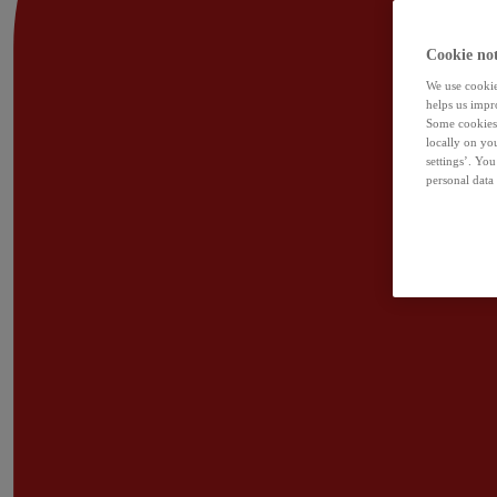
Cookie not
We use cookies
helps us impr
Some cookies 
locally on yo
settings’. Yo
personal data