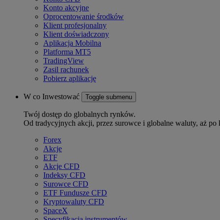
Konto akcyjne
Oprocentowanie środków
Klient profesjonalny
Klient doświadczony
Aplikacja Mobilna
Platforma MT5
TradingView
Zasil rachunek
Pobierz aplikację
W co Inwestować
Toggle submenu
Twój dostęp do globalnych rynków.
Od tradycyjnych akcji, przez surowce i globalne waluty, aż po 
Forex
Akcje
ETF
Akcje CFD
Indeksy CFD
Surowce CFD
ETF Fundusze CFD
Kryptowaluty CFD
SpaceX
Specyfikacja instrumentów