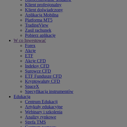
Klient profesjonalny
Klient doświadczony
Aplikacja Mobilna
Platforma MT5
TradingView
Zasil rachunek
Pobierz aplikację
W co Inwestować
Forex
Akcje
ETF
Akcje CFD
Indeksy CFD
Surowce CFD
ETF Fundusze CFD
Kryptowaluty CFD
SpaceX
Specyfikacja instrumentów
Edukacja
Centrum Edukacji
Artykuły edukacyjne
Webinary i szkolenia
Analizy rynkowe
Strefa TMS