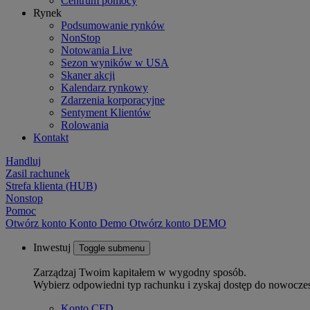
Centrum pomocy
Rynek
Podsumowanie rynków
NonStop
Notowania Live
Sezon wyników w USA
Skaner akcji
Kalendarz rynkowy
Zdarzenia korporacyjne
Sentyment Klientów
Rolowania
Kontakt
Handluj
Zasil rachunek
Strefa klienta (HUB)
Nonstop
Pomoc
Otwórz konto
Konto
Demo
Otwórz konto DEMO
Inwestuj
Toggle submenu
Zarządzaj Twoim kapitałem w wygodny sposób.
Wybierz odpowiedni typ rachunku i zyskaj dostęp do nowocze
Konto CFD