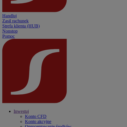
Handluj
Zasil rachunek
Strefa klienta (HUB)
Nonstop
Pomoc
Inwestuj
Konto CFD
Konto akcyjne
Oprocentowanie środków