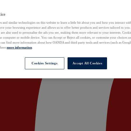
ice
 and similar technologies on this website to learn a little bit about you and how you interact with
ove your browsing experience and allows us to offer better products and services tailored to you 
are also used to personalise the ads you see, making them more relevant to your interests. Cookie
ur computer or mobile device. You can Accept or Reject all cookies, or customise your choices u
u can find more information about how OANDA and third party tools and services (such as Googl
 here:
more information
.
Cookies Settings
Accept All Cookies