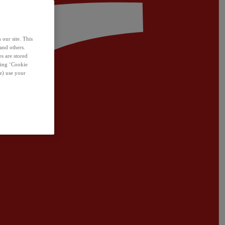
 our site. This
and others.
s are stored
sing ‘Cookie
e) use your