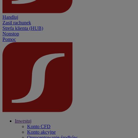
Handluj
Zasil rachunek
Strefa klienta (HUB)
Nonstop
Pomoc
Inwestuj
Konto CFD
Konto akcyjne
Oprocentowanie środków