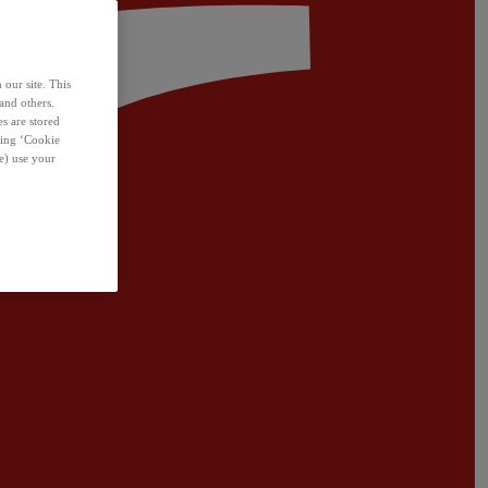
 our site. This
and others.
s are stored
sing ‘Cookie
e) use your