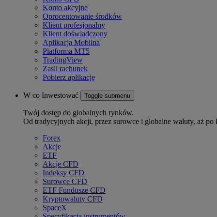
Konto akcyjne
Oprocentowanie środków
Klient profesjonalny
Klient doświadczony
Aplikacja Mobilna
Platforma MT5
TradingView
Zasil rachunek
Pobierz aplikację
W co Inwestować
Toggle submenu
Twój dostęp do globalnych rynków.
Od tradycyjnych akcji, przez surowce i globalne waluty, aż po 
Forex
Akcje
ETF
Akcje CFD
Indeksy CFD
Surowce CFD
ETF Fundusze CFD
Kryptowaluty CFD
SpaceX
Specyfikacja instrumentów