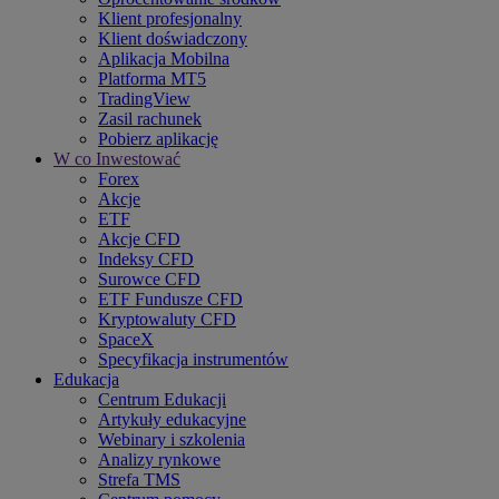
Klient profesjonalny
Klient doświadczony
Aplikacja Mobilna
Platforma MT5
TradingView
Zasil rachunek
Pobierz aplikację
W co Inwestować
Forex
Akcje
ETF
Akcje CFD
Indeksy CFD
Surowce CFD
ETF Fundusze CFD
Kryptowaluty CFD
SpaceX
Specyfikacja instrumentów
Edukacja
Centrum Edukacji
Artykuły edukacyjne
Webinary i szkolenia
Analizy rynkowe
Strefa TMS