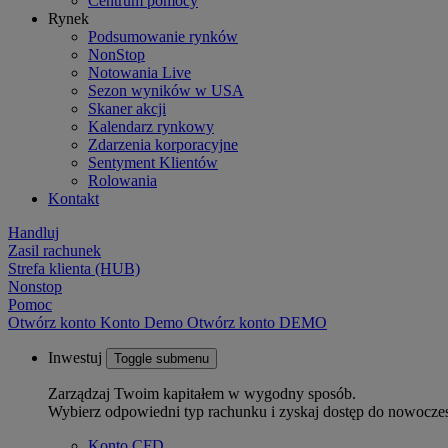
Centrum pomocy
Rynek
Podsumowanie rynków
NonStop
Notowania Live
Sezon wyników w USA
Skaner akcji
Kalendarz rynkowy
Zdarzenia korporacyjne
Sentyment Klientów
Rolowania
Kontakt
Handluj
Zasil rachunek
Strefa klienta (HUB)
Nonstop
Pomoc
Otwórz konto
Konto
Demo
Otwórz konto DEMO
Inwestuj
Toggle submenu
Zarządzaj Twoim kapitałem w wygodny sposób.
Wybierz odpowiedni typ rachunku i zyskaj dostęp do nowocze
Konto CFD