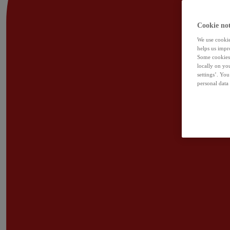
Cookie not
We use cookies
helps us impr
Some cookies 
locally on yo
settings’. Yo
personal data