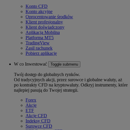
Konto CFD
Konto akcyjne
Oprocentowanie środków
Klient profesjonalny
Klient doświadczony
Aplikacja Mobilna
Platforma MT5
TradingView
Zasil rachunek
Pobierz aplikację
W co Inwestować
Toggle submenu
Twój dostęp do globalnych rynków.
Od tradycyjnych akcji, przez surowce i globalne waluty, aż
po kontrakty CFD na kryptowaluty. Odkryj instrumenty, które
najlepiej pasują do Twojej strategii.
Forex
Akcje
ETF
Akcje CFD
Indeksy CFD
Surowce CFD