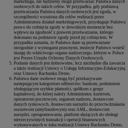
marketingu, nie będziemy mogli przetwarzać Państwa danych
osobowych do takich celów. W przypadku, gdy podstawą
przetwarzania Państwa danych osobowych jest zgoda, w
szczególności wyrażona dla celów realizacji przez
Administratora działań marketingowych, przysługuje Państwu
prawo do cofnięcia zgody w dowolnym momencie bez
wpływu na zgodność z prawem przetwarzania, którego
dokonano na podstawie zgody przed jej cofnięciem. W
przypadku uznania, że Państwa dane są przetwarzane
niezgodnie z wymogami prawnymi, możecie Państwo wnieść
skargę do właściwego organu nadzorczego, którym w Polsce
jest Prezes Urzędu Ochrony Danych Osobowych.
Podanie danych jest dobrowolne, lecz niezbędne dla zawarcia
a także realizacji Umowy o Usługę Informacyjno-Edukacyjną
oraz Umowy Rachunku Demo.
Państwa dane osobowe mogą być przekazywane
następującym kategoriom odbiorców: bankom, podmiotom
obsługującym szybkie płatności, spółkom z grupy
kapitałowej, do której należy Administrator, kurierom,
operatorom pocztowym, organom nadzoru, dostawcom
danych rynkowych, dostawcom narzędzi do przeciwdziałania
oszustwom (antyfraudowym) oraz AML, dostawcom
narzędzi, oprogramowania, platform służących do obsługi
nierzeczywistych transakcji i operacji finansowych
wykonywanych w toku realizacji Umowy Rachunku Demo,