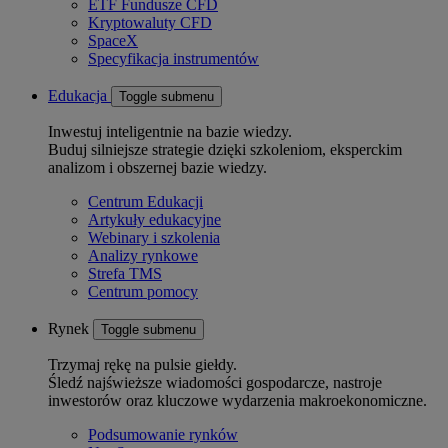
ETF Fundusze CFD
Kryptowaluty CFD
SpaceX
Specyfikacja instrumentów
Edukacja
Toggle submenu
Inwestuj inteligentnie na bazie wiedzy.
Buduj silniejsze strategie dzięki szkoleniom, eksperckim
analizom i obszernej bazie wiedzy.
Centrum Edukacji
Artykuły edukacyjne
Webinary i szkolenia
Analizy rynkowe
Strefa TMS
Centrum pomocy
Rynek
Toggle submenu
Trzymaj rękę na pulsie giełdy.
Śledź najświeższe wiadomości gospodarcze, nastroje
inwestorów oraz kluczowe wydarzenia makroekonomiczne.
Podsumowanie rynków