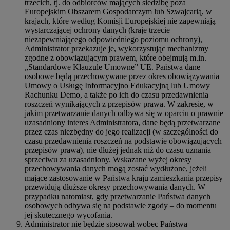
trzecich, tj. do odbiorców mających siedzibę poza
Europejskim Obszarem Gospodarczym lub Szwajcarią, w
krajach, które według Komisji Europejskiej nie zapewniają
wystarczającej ochrony danych (kraje trzecie
niezapewniającego odpowiedniego poziomu ochrony),
Administrator przekazuje je, wykorzystując mechanizmy
zgodne z obowiązującym prawem, które obejmują m.in.
„Standardowe Klauzule Umowne” UE. Państwa dane
osobowe będą przechowywane przez okres obowiązywania
Umowy o Usługę Informacyjno Edukacyjną lub Umowy
Rachunku Demo, a także po ich do czasu przedawnienia
roszczeń wynikających z przepisów prawa. W zakresie, w
jakim przetwarzanie danych odbywa się w oparciu o prawnie
uzasadniony interes Administratora, dane będą przetwarzane
przez czas niezbędny do jego realizacji (w szczególności do
czasu przedawnienia roszczeń na podstawie obowiązujących
przepisów prawa), nie dłużej jednak niż do czasu uznania
sprzeciwu za uzasadniony. Wskazane wyżej okresy
przechowywania danych mogą zostać wydłużone, jeżeli
mające zastosowanie w Państwa kraju zamieszkania przepisy
przewidują dłuższe okresy przechowywania danych. W
przypadku natomiast, gdy przetwarzanie Państwa danych
osobowych odbywa się na podstawie zgody – do momentu
jej skutecznego wycofania.
Administrator nie będzie stosował wobec Państwa