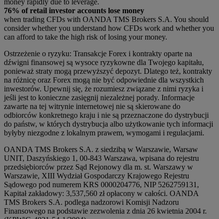
money rapidly due to leverage.
76% of retail investor accounts lose money
when trading CFDs with OANDA TMS Brokers S.A. You should
consider whether you understand how CFDs work and whether you
can afford to take the high risk of losing your money.
Ostrzeżenie o ryzyku: Transakcje Forex i kontrakty oparte na
dźwigni finansowej są wysoce ryzykowne dla Twojego kapitału,
ponieważ straty mogą przewyższyć depozyt. Dlatego też, kontrakty
na różnicę oraz Forex mogą nie być odpowiednie dla wszystkich
inwestorów. Upewnij się, że rozumiesz związane z nimi ryzyka i
jeśli jest to konieczne zasięgnij niezależnej porady. Informacje
zawarte na tej witrynie internetowej nie są skierowane do
odbiorców konkretnego kraju i nie są przeznaczone do dystrybucji
do państw, w których dystrybucja albo użytkowanie tych informacji
byłyby niezgodne z lokalnym prawem, wymogami i regulacjami.
OANDA TMS Brokers S.A. z siedzibą w Warszawie, Warsaw
UNIT, Daszyńskiego 1, 00-843 Warszawa, wpisana do rejestru
przedsiębiorców przez Sąd Rejonowy dla m. st. Warszawy w
Warszawie, XIII Wydział Gospodarczy Krajowego Rejestru
Sądowego pod numerem KRS 0000204776, NIP 5262759131,
Kapitał zakładowy: 3,537,560 zł opłacony w całości. OANDA
TMS Brokers S.A. podlega nadzorowi Komisji Nadzoru
Finansowego na podstawie zezwolenia z dnia 26 kwietnia 2004 r.