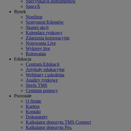
Specyfikacja instrumentów
SpaceX
Rynek
NonStop
Sentyment Klientów
Skaner akcji
Kalendarz rynkowy
Zdarzenia korporacyjne
Notowania Live
Wykresy live
Rolowania
Edukacja
Centrum Edukacji
Artykuły edukacyjne
Webinary i szkolenia
Analizy rynkowe
Strefa TMS
Centrum pomocy
Pozostałe
O firmie
Kariera
Kontakt
Dokumenty
Kalkulator depozytu TMS Connect
Kalkulator depozytu Pro.