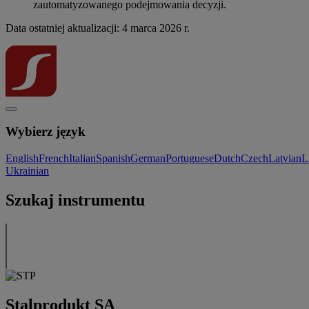
zautomatyzowanego podejmowania decyzji.
Data ostatniej aktualizacji: 4 marca 2026 r.
Wybierz język
English
French
Italian
Spanish
German
Portuguese
Dutch
Czech
Latvian
L
Ukrainian
Szukaj instrumentu
Stalprodukt SA