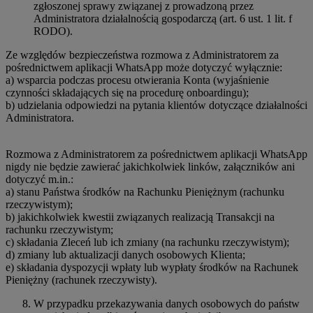
zgłoszonej sprawy związanej z prowadzoną przez
Administratora działalnością gospodarczą (art. 6 ust. 1 lit. f
RODO).
Ze względów bezpieczeństwa rozmowa z Administratorem za
pośrednictwem aplikacji WhatsApp może dotyczyć wyłącznie:
a) wsparcia podczas procesu otwierania Konta (wyjaśnienie
czynności składających się na procedurę onboardingu);
b) udzielania odpowiedzi na pytania klientów dotyczące działalności
Administratora.
Rozmowa z Administratorem za pośrednictwem aplikacji WhatsApp
nigdy nie będzie zawierać jakichkolwiek linków, załączników ani
dotyczyć m.in.:
a) stanu Państwa środków na Rachunku Pieniężnym (rachunku
rzeczywistym);
b) jakichkolwiek kwestii związanych realizacją Transakcji na
rachunku rzeczywistym;
c) składania Zleceń lub ich zmiany (na rachunku rzeczywistym);
d) zmiany lub aktualizacji danych osobowych Klienta;
e) składania dyspozycji wpłaty lub wypłaty środków na Rachunek
Pieniężny (rachunek rzeczywisty).
W przypadku przekazywania danych osobowych do państw