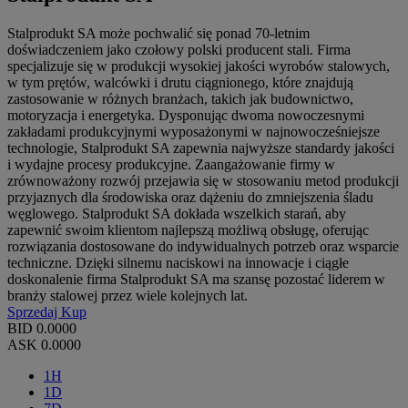
Stalprodukt SA może pochwalić się ponad 70-letnim
doświadczeniem jako czołowy polski producent stali. Firma
specjalizuje się w produkcji wysokiej jakości wyrobów stalowych,
w tym prętów, walcówki i drutu ciągnionego, które znajdują
zastosowanie w różnych branżach, takich jak budownictwo,
motoryzacja i energetyka. Dysponując dwoma nowoczesnymi
zakładami produkcyjnymi wyposażonymi w najnowocześniejsze
technologie, Stalprodukt SA zapewnia najwyższe standardy jakości
i wydajne procesy produkcyjne. Zaangażowanie firmy w
zrównoważony rozwój przejawia się w stosowaniu metod produkcji
przyjaznych dla środowiska oraz dążeniu do zmniejszenia śladu
węglowego. Stalprodukt SA dokłada wszelkich starań, aby
zapewnić swoim klientom najlepszą możliwą obsługę, oferując
rozwiązania dostosowane do indywidualnych potrzeb oraz wsparcie
techniczne. Dzięki silnemu naciskowi na innowacje i ciągłe
doskonalenie firma Stalprodukt SA ma szansę pozostać liderem w
branży stalowej przez wiele kolejnych lat.
Sprzedaj
Kup
BID
0.0000
ASK
0.0000
1H
1D