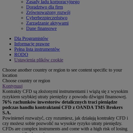
Zasady ładu korporacyjnego
Doradztwo dla firm
Zrównoważony rozwój
Cyberbezpieczeństwo
Zarządzanie aktywami
Dane finansowe
Dla Programistów
Informacje prawne
Pełna lista instrumentów
RODO
Ustawienia plików cookie
Choose another country or region to see content specific to your
location
Choose country or region
Kontynuuj
Kontrakty CFD są złożonymi instrumentami i wiążą się z wysokim
ryzykiem szybkiej utraty pieniędzy z powodu dźwigni finansowej.
76% rachunków inwestorów detalicznych traci pieniądze
podczas handlu kontraktami CFD z OANDA TMS Brokers
S.A.
Powinieneś rozważyć, czy rozumiesz, jak działają kontrakty CFD i
czy możesz sobie pozwolić na wysokie ryzyko utraty pieniędzy.
CFDs are complex instruments and come with a high risk of losing