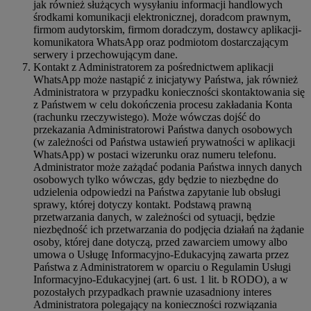
jak również służących wysyłaniu informacji handlowych
środkami komunikacji elektronicznej, doradcom prawnym,
firmom audytorskim, firmom doradczym, dostawcy aplikacji-
komunikatora WhatsApp oraz podmiotom dostarczającym
serwery i przechowującym dane.
Kontakt z Administratorem za pośrednictwem aplikacji
WhatsApp może nastąpić z inicjatywy Państwa, jak również
Administratora w przypadku konieczności skontaktowania się
z Państwem w celu dokończenia procesu zakładania Konta
(rachunku rzeczywistego). Może wówczas dojść do
przekazania Administratorowi Państwa danych osobowych
(w zależności od Państwa ustawień prywatności w aplikacji
WhatsApp) w postaci wizerunku oraz numeru telefonu.
Administrator może zażądać podania Państwa innych danych
osobowych tylko wówczas, gdy będzie to niezbędne do
udzielenia odpowiedzi na Państwa zapytanie lub obsługi
sprawy, której dotyczy kontakt. Podstawą prawną
przetwarzania danych, w zależności od sytuacji, będzie
niezbędność ich przetwarzania do podjęcia działań na żądanie
osoby, której dane dotyczą, przed zawarciem umowy albo
umowa o Usługę Informacyjno-Edukacyjną zawarta przez
Państwa z Administratorem w oparciu o Regulamin Usługi
Informacyjno-Edukacyjnej (art. 6 ust. 1 lit. b RODO), a w
pozostałych przypadkach prawnie uzasadniony interes
Administratora polegający na konieczności rozwiązania