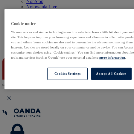
NonStop
Notowania Live
Sezon wyników w USA
Skaner akcji
Kalendarz rynkowy
Cookie notice
Zdarzenia korporacyjne
We use cookies and similar technologies on this website to learn a little bit about you an
Sentyment Klientów
site. This helps us improve your browsing experience and allows us to offer better produc
Rolowania
you and others. Some cookies are also used to personalise the ads you see, making them
interests. Cookies are stored locally on your computer or mobile device. You can Accept o
Kontakt
customise your choices using ‘Cookie settings’. You can find more information about 
tools and services (such as Google) use your personal data here:
more information
.
Cookies Settings
Accept All Cookies