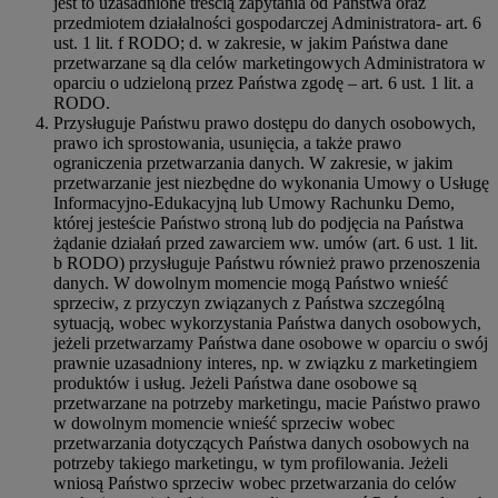
jest to uzasadnione treścią zapytania od Państwa oraz
przedmiotem działalności gospodarczej Administratora- art. 6
ust. 1 lit. f RODO; d. w zakresie, w jakim Państwa dane
przetwarzane są dla celów marketingowych Administratora w
oparciu o udzieloną przez Państwa zgodę – art. 6 ust. 1 lit. a
RODO.
Przysługuje Państwu prawo dostępu do danych osobowych,
prawo ich sprostowania, usunięcia, a także prawo
ograniczenia przetwarzania danych. W zakresie, w jakim
przetwarzanie jest niezbędne do wykonania Umowy o Usługę
Informacyjno-Edukacyjną lub Umowy Rachunku Demo,
której jesteście Państwo stroną lub do podjęcia na Państwa
żądanie działań przed zawarciem ww. umów (art. 6 ust. 1 lit.
b RODO) przysługuje Państwu również prawo przenoszenia
danych. W dowolnym momencie mogą Państwo wnieść
sprzeciw, z przyczyn związanych z Państwa szczególną
sytuacją, wobec wykorzystania Państwa danych osobowych,
jeżeli przetwarzamy Państwa dane osobowe w oparciu o swój
prawnie uzasadniony interes, np. w związku z marketingiem
produktów i usług. Jeżeli Państwa dane osobowe są
przetwarzane na potrzeby marketingu, macie Państwo prawo
w dowolnym momencie wnieść sprzeciw wobec
przetwarzania dotyczących Państwa danych osobowych na
potrzeby takiego marketingu, w tym profilowania. Jeżeli
wniosą Państwo sprzeciw wobec przetwarzania do celów