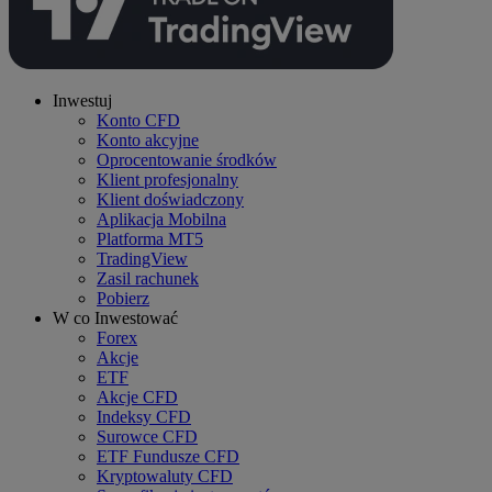
Inwestuj
Konto CFD
Konto akcyjne
Oprocentowanie środków
Klient profesjonalny
Klient doświadczony
Aplikacja Mobilna
Platforma MT5
TradingView
Zasil rachunek
Pobierz
W co Inwestować
Forex
Akcje
ETF
Akcje CFD
Indeksy CFD
Surowce CFD
ETF Fundusze CFD
Kryptowaluty CFD