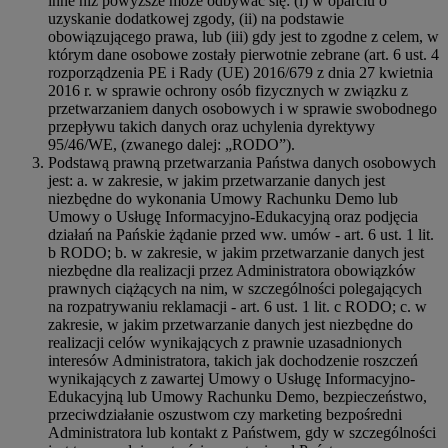
inne niż powyższe może odbywać się: (i) w oparciu o
uzyskanie dodatkowej zgody, (ii) na podstawie
obowiązującego prawa, lub (iii) gdy jest to zgodne z celem, w
którym dane osobowe zostały pierwotnie zebrane (art. 6 ust. 4
rozporządzenia PE i Rady (UE) 2016/679 z dnia 27 kwietnia
2016 r. w sprawie ochrony osób fizycznych w związku z
przetwarzaniem danych osobowych i w sprawie swobodnego
przepływu takich danych oraz uchylenia dyrektywy
95/46/WE, (zwanego dalej: „RODO”).
Podstawą prawną przetwarzania Państwa danych osobowych
jest: a. w zakresie, w jakim przetwarzanie danych jest
niezbędne do wykonania Umowy Rachunku Demo lub
Umowy o Usługę Informacyjno-Edukacyjną oraz podjęcia
działań na Pańskie żądanie przed ww. umów - art. 6 ust. 1 lit.
b RODO; b. w zakresie, w jakim przetwarzanie danych jest
niezbędne dla realizacji przez Administratora obowiązków
prawnych ciążących na nim, w szczególności polegających
na rozpatrywaniu reklamacji - art. 6 ust. 1 lit. c RODO; c. w
zakresie, w jakim przetwarzanie danych jest niezbędne do
realizacji celów wynikających z prawnie uzasadnionych
interesów Administratora, takich jak dochodzenie roszczeń
wynikających z zawartej Umowy o Usługę Informacyjno-
Edukacyjną lub Umowy Rachunku Demo, bezpieczeństwo,
przeciwdziałanie oszustwom czy marketing bezpośredni
Administratora lub kontakt z Państwem, gdy w szczególności