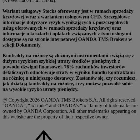
(KPWiG-4021-54-1/2004).
Wariant usługowy Stocks oferowany jest w ramach sprzedaży
krzyżowej wraz z wariantem usługowym CFD. Szczegółowe
informacje dotyczące ryzyk wynikających z poszczególnych
usług oferowanych w ramach sprzedaży krzyżowej oraz
informacje o kosztach i opłatach związanych z tymi usługami
dostępne są na stronie internetowej OANDA TMS Brokers w
sekcji Dokumenty.
Kontrakty na różnicę są złożonymi instrumentami i wiążą się z
dużym ryzykiem szybkiej utraty środków pieniężnych z
powodu dźwigni finansowej. 76% rachunków inwestorów
detalicznych odnotowuje straty w wyniku handlu kontraktami
na różnicę u niniejszego dostawcy. Zastanów się, czy rozumiesz,
jak działają kontrakty na różnicę, i czy możesz pozwolić sobie
na wysokie ryzyko utraty pieniędzy.
@ Copyright 2026 OANDA TMS Brokers S.A. All rights reserved.
“OANDA”, “fxTrade” and OANDA’s “fx” family of trademarks are
owned by OANDA Corporation. All other trademarks appearing on
this website are the property of their respective owner.