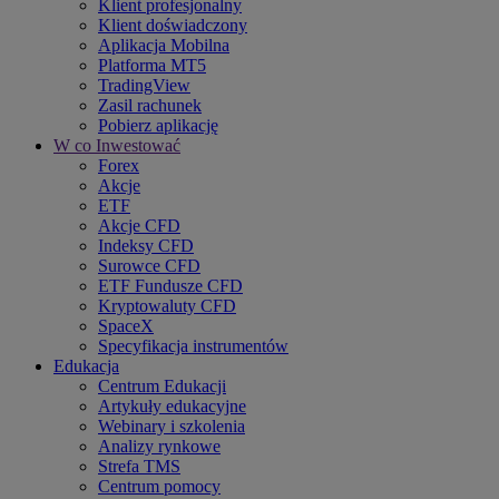
Klient profesjonalny
Klient doświadczony
Aplikacja Mobilna
Platforma MT5
TradingView
Zasil rachunek
Pobierz aplikację
W co Inwestować
Forex
Akcje
ETF
Akcje CFD
Indeksy CFD
Surowce CFD
ETF Fundusze CFD
Kryptowaluty CFD
SpaceX
Specyfikacja instrumentów
Edukacja
Centrum Edukacji
Artykuły edukacyjne
Webinary i szkolenia
Analizy rynkowe
Strefa TMS
Centrum pomocy