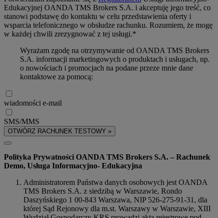
Edukacyjnej OANDA TMS Brokers S.A. i akceptuję jego treść, co
stanowi podstawę do kontaktu w celu przedstawienia oferty i
wsparcia telefonicznego w obsłudze rachunku. Rozumiem, że mogę
w każdej chwili zrezygnować z tej usługi.*
Wyrażam zgodę na otrzymywanie od OANDA TMS Brokers
S.A. informacji marketingowych o produktach i usługach, np.
o nowościach i promocjach na podane przeze mnie dane
kontaktowe za pomocą:
wiadomości e-mail
SMS/MMS
OTWÓRZ RACHUNEK TESTOWY »
Polityka Prywatności OANDA TMS Brokers S.A. – Rachunek
Demo, Usługa Informacyjno- Edukacyjna
Administratorem Państwa danych osobowych jest OANDA
TMS Brokers S.A. z siedzibą w Warszawie, Rondo
Daszyńskiego 1 00-843 Warszawa, NIP 526-275-91-31, dla
której Sąd Rejonowy dla m.st. Warszawy w Warszawie, XIII
Wydział Gospodarczy KRS prowadzi akta rejestrowe pod