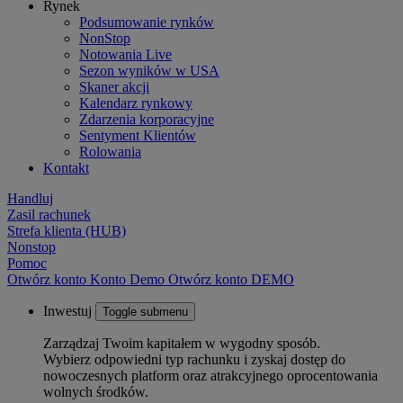
Rynek
Podsumowanie rynków
NonStop
Notowania Live
Sezon wyników w USA
Skaner akcji
Kalendarz rynkowy
Zdarzenia korporacyjne
Sentyment Klientów
Rolowania
Kontakt
Handluj
Zasil rachunek
Strefa klienta (HUB)
Nonstop
Pomoc
Otwórz konto
Konto
Demo
Otwórz konto DEMO
Inwestuj
Toggle submenu
Zarządzaj Twoim kapitałem w wygodny sposób.
Wybierz odpowiedni typ rachunku i zyskaj dostęp do
nowoczesnych platform oraz atrakcyjnego oprocentowania
wolnych środków.