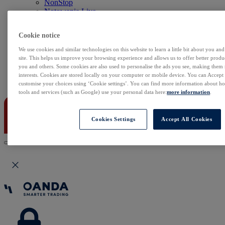
NonStop
Notowania Live
Sezon wyników w USA
Skaner akcji
Cookie notice
Kalendarz rynkowy
Zdarzenia korporacyjne
We use cookies and similar technologies on this website to learn a little bit about you an
Sentyment Klientów
site. This helps us improve your browsing experience and allows us to offer better produc
Rolowania
you and others. Some cookies are also used to personalise the ads you see, making them
interests. Cookies are stored locally on your computer or mobile device. You can Accept o
Kontakt
customise your choices using ‘Cookie settings’. You can find more information about 
tools and services (such as Google) use your personal data here:
more information
.
Cookies Settings
Accept All Cookies