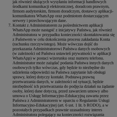
jak również służących wysyłaniu informacji handlowych
środkami komunikacji elektronicznej, doradcom prawnym,
firmom audytorskim, firmom doradczym, dostawcy aplikacji-
komunikatora WhatsApp oraz podmiotom dostarczającym
serwery i przechowującym dane.
Kontakt z Administratorem za pośrednictwem aplikacji
WhatsApp może nastąpić z inicjatywy Państwa, jak również
Administratora w przypadku konieczności skontaktowania się
z Państwem w celu dokończenia procesu zakładania Konta
(rachunku rzeczywistego). Może wówczas dojść do
przekazania Administratorowi Państwa danych osobowych
(w zależności od Państwa ustawień prywatności w aplikacji
WhatsApp) w postaci wizerunku oraz numeru telefonu.
Administrator może zażądać podania Państwa innych danych
osobowych tylko wówczas, gdy będzie to niezbędne do
udzielenia odpowiedzi na Państwa zapytanie lub obsługi
sprawy, której dotyczy kontakt. Podstawą prawną
przetwarzania danych, w zależności od sytuacji, będzie
niezbędność ich przetwarzania do podjęcia działań na żądanie
osoby, której dane dotyczą, przed zawarciem umowy albo
umowa o Usługę Informacyjno-Edukacyjną zawarta przez
Państwa z Administratorem w oparciu o Regulamin Usługi
Informacyjno-Edukacyjnej (art. 6 ust. 1 lit. b RODO), a w
pozostałych przypadkach prawnie uzasadniony interes
Administratora polegający na konieczności rozwiązania