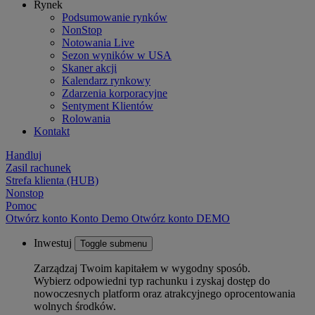
Rynek
Podsumowanie rynków
NonStop
Notowania Live
Sezon wyników w USA
Skaner akcji
Kalendarz rynkowy
Zdarzenia korporacyjne
Sentyment Klientów
Rolowania
Kontakt
Handluj
Zasil rachunek
Strefa klienta (HUB)
Nonstop
Pomoc
Otwórz konto
Konto
Demo
Otwórz konto DEMO
Inwestuj
Toggle submenu
Zarządzaj Twoim kapitałem w wygodny sposób.
Wybierz odpowiedni typ rachunku i zyskaj dostęp do
nowoczesnych platform oraz atrakcyjnego oprocentowania
wolnych środków.