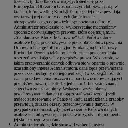
trzecich, tj. do odbiorców mających siedzibę poza
Europejskim Obszarem Gospodarczym lub Szwajcarią, w
krajach, które według Komisji Europejskiej nie zapewniają
wystarczającej ochrony danych (kraje trzecie
niezapewniającego odpowiedniego poziomu ochrony),
Administrator przekazuje je, wykorzystując mechanizmy
zgodne z obowiązującym prawem, które obejmują m.in.
„Standardowe Klauzule Umowne” UE. Państwa dane
osobowe będą przechowywane przez okres obowiązywania
Umowy o Usługę Informacyjno Edukacyjną lub Umowy
Rachunku Demo, a także po ich do czasu przedawnienia
roszczeń wynikających z przepisów prawa. W zakresie, w
jakim przetwarzanie danych odbywa się w oparciu o prawnie
uzasadniony interes Administratora, dane będą przetwarzane
przez czas niezbędny do jego realizacji (w szczególności do
czasu przedawnienia roszczeń na podstawie obowiązujących
przepisów prawa), nie dłużej jednak niż do czasu uznania
sprzeciwu za uzasadniony. Wskazane wyżej okresy
przechowywania danych mogą zostać wydłużone, jeżeli
mające zastosowanie w Państwa kraju zamieszkania przepisy
przewidują dłuższe okresy przechowywania danych. W
przypadku natomiast, gdy przetwarzanie Państwa danych
osobowych odbywa się na podstawie zgody – do momentu
jej skutecznego wycofania.
Administrator nie będzie stosował wobec Państwa