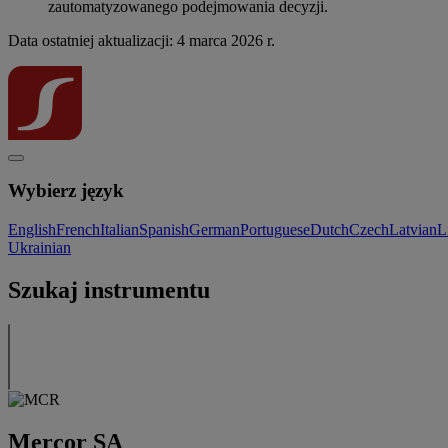
zautomatyzowanego podejmowania decyzji.
Data ostatniej aktualizacji: 4 marca 2026 r.
Wybierz język
English
French
Italian
Spanish
German
Portuguese
Dutch
Czech
Latvian
L
Ukrainian
Szukaj instrumentu
Mercor SA