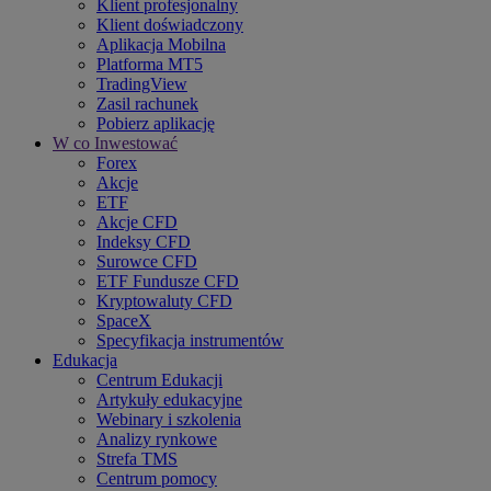
Klient profesjonalny
Klient doświadczony
Aplikacja Mobilna
Platforma MT5
TradingView
Zasil rachunek
Pobierz aplikację
W co Inwestować
Forex
Akcje
ETF
Akcje CFD
Indeksy CFD
Surowce CFD
ETF Fundusze CFD
Kryptowaluty CFD
SpaceX
Specyfikacja instrumentów
Edukacja
Centrum Edukacji
Artykuły edukacyjne
Webinary i szkolenia
Analizy rynkowe
Strefa TMS
Centrum pomocy