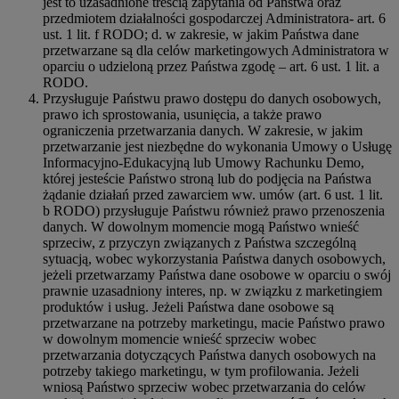
jest to uzasadnione treścią zapytania od Państwa oraz
przedmiotem działalności gospodarczej Administratora- art. 6
ust. 1 lit. f RODO; d. w zakresie, w jakim Państwa dane
przetwarzane są dla celów marketingowych Administratora w
oparciu o udzieloną przez Państwa zgodę – art. 6 ust. 1 lit. a
RODO.
Przysługuje Państwu prawo dostępu do danych osobowych,
prawo ich sprostowania, usunięcia, a także prawo
ograniczenia przetwarzania danych. W zakresie, w jakim
przetwarzanie jest niezbędne do wykonania Umowy o Usługę
Informacyjno-Edukacyjną lub Umowy Rachunku Demo,
której jesteście Państwo stroną lub do podjęcia na Państwa
żądanie działań przed zawarciem ww. umów (art. 6 ust. 1 lit.
b RODO) przysługuje Państwu również prawo przenoszenia
danych. W dowolnym momencie mogą Państwo wnieść
sprzeciw, z przyczyn związanych z Państwa szczególną
sytuacją, wobec wykorzystania Państwa danych osobowych,
jeżeli przetwarzamy Państwa dane osobowe w oparciu o swój
prawnie uzasadniony interes, np. w związku z marketingiem
produktów i usług. Jeżeli Państwa dane osobowe są
przetwarzane na potrzeby marketingu, macie Państwo prawo
w dowolnym momencie wnieść sprzeciw wobec
przetwarzania dotyczących Państwa danych osobowych na
potrzeby takiego marketingu, w tym profilowania. Jeżeli
wniosą Państwo sprzeciw wobec przetwarzania do celów