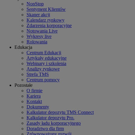
NonStop
Sentyment Klientów
Skaner akcji
Kalendarz rynkowy
Zdarzenia korporacyjne
Notowania Live
Wykresy live
Rolowania
Edukacja
Centrum Edukacji
Artykuły edukacyjne
Webinary i szkolenia
Analizy rynkowe
Strefa TMS
Centrum pomocy
Pozostałe
O firmie
Kariera
Kontakt
Dokumenty
Kalkulator depozytu TMS Connect
Kalkulator depozytu Pro.
Zasady ładu korporacyjnego
Doradztwo dla firm
Zrównoważony rozwój