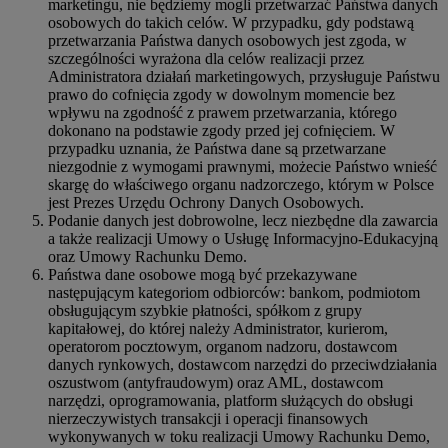
marketingu, nie będziemy mogli przetwarzać Państwa danych
osobowych do takich celów. W przypadku, gdy podstawą
przetwarzania Państwa danych osobowych jest zgoda, w
szczególności wyrażona dla celów realizacji przez
Administratora działań marketingowych, przysługuje Państwu
prawo do cofnięcia zgody w dowolnym momencie bez
wpływu na zgodność z prawem przetwarzania, którego
dokonano na podstawie zgody przed jej cofnięciem. W
przypadku uznania, że Państwa dane są przetwarzane
niezgodnie z wymogami prawnymi, możecie Państwo wnieść
skargę do właściwego organu nadzorczego, którym w Polsce
jest Prezes Urzędu Ochrony Danych Osobowych.
Podanie danych jest dobrowolne, lecz niezbędne dla zawarcia
a także realizacji Umowy o Usługę Informacyjno-Edukacyjną
oraz Umowy Rachunku Demo.
Państwa dane osobowe mogą być przekazywane
następującym kategoriom odbiorców: bankom, podmiotom
obsługującym szybkie płatności, spółkom z grupy
kapitałowej, do której należy Administrator, kurierom,
operatorom pocztowym, organom nadzoru, dostawcom
danych rynkowych, dostawcom narzędzi do przeciwdziałania
oszustwom (antyfraudowym) oraz AML, dostawcom
narzędzi, oprogramowania, platform służących do obsługi
nierzeczywistych transakcji i operacji finansowych
wykonywanych w toku realizacji Umowy Rachunku Demo,