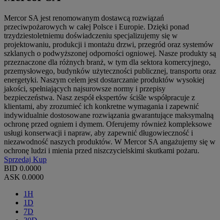
Mercor SA jest renomowanym dostawcą rozwiązań
przeciwpożarowych w całej Polsce i Europie. Dzięki ponad
trzydziestoletniemu doświadczeniu specjalizujemy się w
projektowaniu, produkcji i montażu drzwi, przegród oraz systemów
szklanych o podwyższonej odporności ogniowej. Nasze produkty są
przeznaczone dla różnych branż, w tym dla sektora komercyjnego,
przemysłowego, budynków użyteczności publicznej, transportu oraz
energetyki. Naszym celem jest dostarczanie produktów wysokiej
jakości, spełniających najsurowsze normy i przepisy
bezpieczeństwa. Nasz zespół ekspertów ściśle współpracuje z
klientami, aby zrozumieć ich konkretne wymagania i zapewnić
indywidualnie dostosowane rozwiązania gwarantujące maksymalną
ochronę przed ogniem i dymem. Oferujemy również kompleksowe
usługi konserwacji i napraw, aby zapewnić długowieczność i
niezawodność naszych produktów. W Mercor SA angażujemy się w
ochronę ludzi i mienia przed niszczycielskimi skutkami pożaru.
Sprzedaj
Kup
BID
0.0000
ASK
0.0000
1H
1D
7D