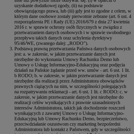
inne niż powyższe może odbywać się: (i) w oparciu o
uzyskanie dodatkowej zgody, (ii) na podstawie
obowiązującego prawa, lub (iii) gdy jest to zgodne z celem, w
którym dane osobowe zostały pierwotnie zebrane (art. 6 ust. 4
rozporządzenia PE i Rady (UE) 2016/679 z dnia 27 kwietnia
2016 r. w sprawie ochrony osób fizycznych w związku z
przetwarzaniem danych osobowych i w sprawie swobodnego
przepływu takich danych oraz uchylenia dyrektywy
95/46/WE, (zwanego dalej: „RODO”).
Podstawą prawną przetwarzania Państwa danych osobowych
jest: a. w zakresie, w jakim przetwarzanie danych jest
niezbędne do wykonania Umowy Rachunku Demo lub
Umowy o Usługę Informacyjno-Edukacyjną oraz podjęcia
działań na Pańskie żądanie przed ww. umów - art. 6 ust. 1 lit.
b RODO; b. w zakresie, w jakim przetwarzanie danych jest
niezbędne dla realizacji przez Administratora obowiązków
prawnych ciążących na nim, w szczególności polegających
na rozpatrywaniu reklamacji - art. 6 ust. 1 lit. c RODO; c. w
zakresie, w jakim przetwarzanie danych jest niezbędne do
realizacji celów wynikających z prawnie uzasadnionych
interesów Administratora, takich jak dochodzenie roszczeń
wynikających z zawartej Umowy o Usługę Informacyjno-
Edukacyjną lub Umowy Rachunku Demo, bezpieczeństwo,
przeciwdziałanie oszustwom czy marketing bezpośredni
Administratora lub kontakt z Państwem, gdy w szczególności