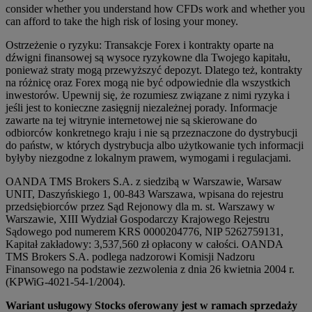
consider whether you understand how CFDs work and whether you
can afford to take the high risk of losing your money.
Ostrzeżenie o ryzyku: Transakcje Forex i kontrakty oparte na
dźwigni finansowej są wysoce ryzykowne dla Twojego kapitału,
ponieważ straty mogą przewyższyć depozyt. Dlatego też, kontrakty
na różnicę oraz Forex mogą nie być odpowiednie dla wszystkich
inwestorów. Upewnij się, że rozumiesz związane z nimi ryzyka i
jeśli jest to konieczne zasięgnij niezależnej porady. Informacje
zawarte na tej witrynie internetowej nie są skierowane do
odbiorców konkretnego kraju i nie są przeznaczone do dystrybucji
do państw, w których dystrybucja albo użytkowanie tych informacji
byłyby niezgodne z lokalnym prawem, wymogami i regulacjami.
OANDA TMS Brokers S.A. z siedzibą w Warszawie, Warsaw
UNIT, Daszyńskiego 1, 00-843 Warszawa, wpisana do rejestru
przedsiębiorców przez Sąd Rejonowy dla m. st. Warszawy w
Warszawie, XIII Wydział Gospodarczy Krajowego Rejestru
Sądowego pod numerem KRS 0000204776, NIP 5262759131,
Kapitał zakładowy: 3,537,560 zł opłacony w całości. OANDA
TMS Brokers S.A. podlega nadzorowi Komisji Nadzoru
Finansowego na podstawie zezwolenia z dnia 26 kwietnia 2004 r.
(KPWiG-4021-54-1/2004).
Wariant usługowy Stocks oferowany jest w ramach sprzedaży