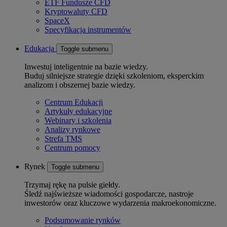
ETF Fundusze CFD
Kryptowaluty CFD
SpaceX
Specyfikacja instrumentów
Edukacja
Toggle submenu
Inwestuj inteligentnie na bazie wiedzy.
Buduj silniejsze strategie dzięki szkoleniom, eksperckim
analizom i obszernej bazie wiedzy.
Centrum Edukacji
Artykuły edukacyjne
Webinary i szkolenia
Analizy rynkowe
Strefa TMS
Centrum pomocy
Rynek
Toggle submenu
Trzymaj rękę na pulsie giełdy.
Śledź najświeższe wiadomości gospodarcze, nastroje
inwestorów oraz kluczowe wydarzenia makroekonomiczne.
Podsumowanie rynków