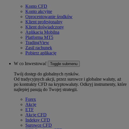
Konto CFD
Konto akcyjne
Oprocentowanie środków
Klient profesjonalny
Klient doświadczony
Aplikacja Mobilna
Platforma MT5
TradingView
Zasil rachunek
Pobierz aplikację
W co Inwestować
Toggle submenu
Twój dostęp do globalnych rynków.
Od tradycyjnych akcji, przez surowce i globalne waluty, aż
po kontrakty CFD na kryptowaluty. Odkryj instrumenty, które
najlepiej pasują do Twojej strategii.
Forex
Akcje
ETF
Akcje CFD
Indeksy CFD
Surowce CFD