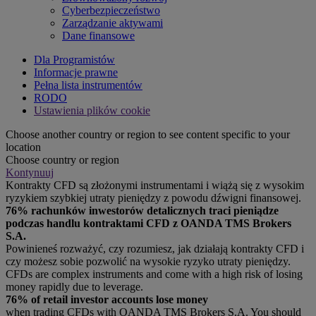
Cyberbezpieczeństwo
Zarządzanie aktywami
Dane finansowe
Dla Programistów
Informacje prawne
Pełna lista instrumentów
RODO
Ustawienia plików cookie
Choose another country or region to see content specific to your
location
Choose country or region
Kontynuuj
Kontrakty CFD są złożonymi instrumentami i wiążą się z wysokim
ryzykiem szybkiej utraty pieniędzy z powodu dźwigni finansowej.
76% rachunków inwestorów detalicznych traci pieniądze
podczas handlu kontraktami CFD z OANDA TMS Brokers
S.A.
Powinieneś rozważyć, czy rozumiesz, jak działają kontrakty CFD i
czy możesz sobie pozwolić na wysokie ryzyko utraty pieniędzy.
CFDs are complex instruments and come with a high risk of losing
money rapidly due to leverage.
76% of retail investor accounts lose money
when trading CFDs with OANDA TMS Brokers S.A. You should