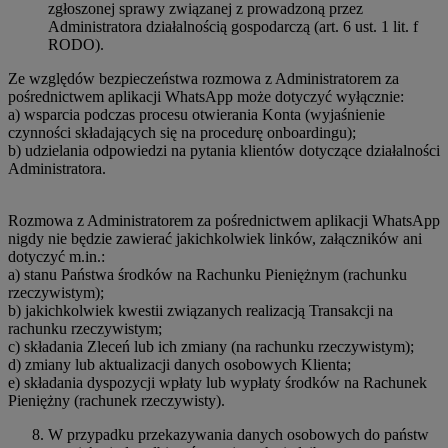
zgłoszonej sprawy związanej z prowadzoną przez
Administratora działalnością gospodarczą (art. 6 ust. 1 lit. f
RODO).
Ze względów bezpieczeństwa rozmowa z Administratorem za
pośrednictwem aplikacji WhatsApp może dotyczyć wyłącznie:
a) wsparcia podczas procesu otwierania Konta (wyjaśnienie
czynności składających się na procedurę onboardingu);
b) udzielania odpowiedzi na pytania klientów dotyczące działalności
Administratora.
Rozmowa z Administratorem za pośrednictwem aplikacji WhatsApp
nigdy nie będzie zawierać jakichkolwiek linków, załączników ani
dotyczyć m.in.:
a) stanu Państwa środków na Rachunku Pieniężnym (rachunku
rzeczywistym);
b) jakichkolwiek kwestii związanych realizacją Transakcji na
rachunku rzeczywistym;
c) składania Zleceń lub ich zmiany (na rachunku rzeczywistym);
d) zmiany lub aktualizacji danych osobowych Klienta;
e) składania dyspozycji wpłaty lub wypłaty środków na Rachunek
Pieniężny (rachunek rzeczywisty).
W przypadku przekazywania danych osobowych do państw