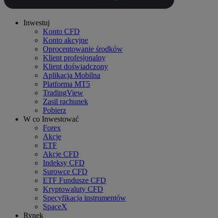
Inwestuj
Konto CFD
Konto akcyjne
Oprocentowanie środków
Klient profesjonalny
Klient doświadczony
Aplikacja Mobilna
Platforma MT5
TradingView
Zasil rachunek
Pobierz
W co Inwestować
Forex
Akcje
ETF
Akcje CFD
Indeksy CFD
Surowce CFD
ETF Fundusze CFD
Kryptowaluty CFD
Specyfikacja instrumentów
SpaceX
Rynek