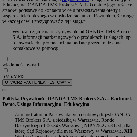
Edukacyjnej OANDA TMS Brokers S.A. i akceptuję jego treść, co
stanowi podstawę do kontaktu w celu przedstawienia oferty i
wsparcia telefonicznego w obsłudze rachunku. Rozumiem, że mogę
w każdej chwili zrezygnować z tej usługi.*
Wyrażam zgodę na otrzymywanie od OANDA TMS Brokers
S.A. informacji marketingowych o produktach i usługach, np.
o nowościach i promocjach na podane przeze mnie dane
kontaktowe za pomocą:
wiadomości e-mail
SMS/MMS
OTWÓRZ RACHUNEK TESTOWY »
Polityka Prywatności OANDA TMS Brokers S.A. – Rachunek
Demo, Usługa Informacyjno- Edukacyjna
Administratorem Państwa danych osobowych jest OANDA
TMS Brokers S.A. z siedzibą w Warszawie, Rondo
Daszyńskiego 1 00-843 Warszawa, NIP 526-275-91-31, dla
której Sąd Rejonowy dla m.st. Warszawy w Warszawie, XIII
Wydział Gospodarczy KRS prowadzi akta rejestrowe pod