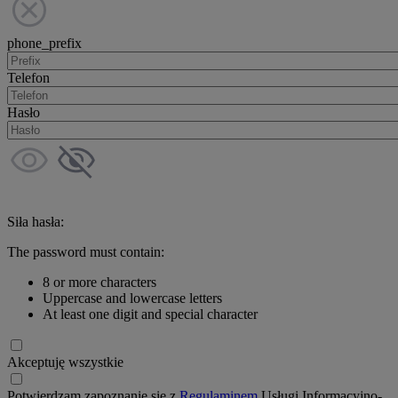
phone_prefix
Telefon
Hasło
Siła hasła:
The password must contain:
8 or more characters
Uppercase and lowercase letters
At least one digit and special character
Akceptuję wszystkie
Potwierdzam zapoznanie się z
Regulaminem
Usługi Informacyjno-